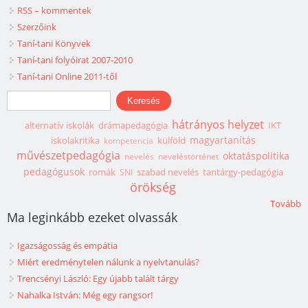
RSS – kommentek
Szerzőink
Taní-tani Könyvek
Taní-tani folyóirat 2007-2010
Taní-tani Online 2011-től
Keresés űrlap
Keresés
hátrányos helyzet
alternatív iskolák
drámapedagógia
IKT
magyartanítás
iskolakritika
külföld
kompetencia
művészetpedagógia
oktatáspolitika
nevelés
neveléstörténet
pedagógusok
romák
szabad nevelés
tantárgy-pedagógia
SNI
örökség
Tovább
Ma leginkább ezeket olvassák
Igazságosság és empátia
Miért eredménytelen nálunk a nyelvtanulás?
Trencsényi László: Egy újabb talált tárgy
Nahalka István: Még egy rangsor!