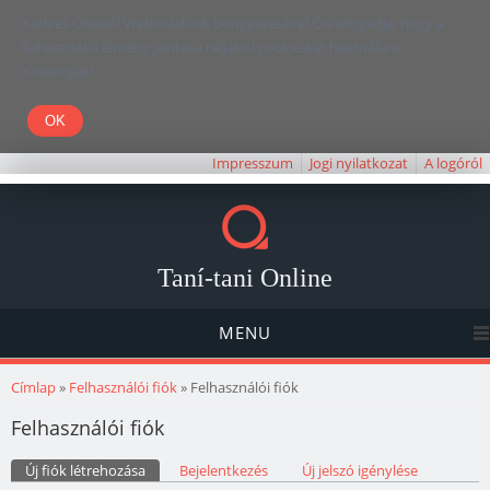
Kedves Olvasó! Weboldalunk böngészésével Ön elfogadja, hogy a
felhasználói élmény javítása céljából cookie-kat használunk.
Köszönjük!
Impresszum
Jogi nyilatkozat
A logóról
Taní-tani Online
MENU
Jelenlegi hely
Címlap
»
Felhasználói fiók
» Felhasználói fiók
Felhasználói fiók
Elsődleges fülek
Új fiók létrehozása
(aktív fül)
Bejelentkezés
Új jelszó igénylése