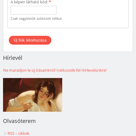
A képen látható kód:
*
Csak nagybetűk szóközök nélkül.
Hírlevél
Ne maradjon le új írásainkról! Iratkozzék fel Hírlevelünkre!
Olvasóterem
RSS – cikkek