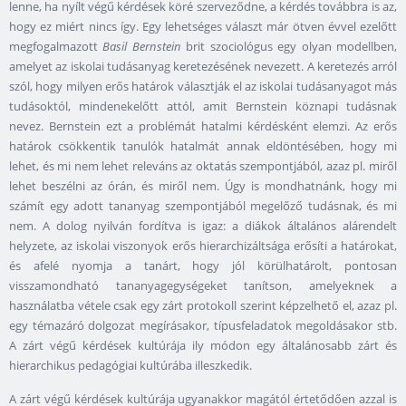
lenne, ha nyílt végű kérdések köré szerveződne, a kérdés továbbra is az,
hogy ez miért nincs így. Egy lehetséges választ már ötven évvel ezelőtt
megfogalmazott
Basil Bernstein
brit szociológus egy olyan modellben,
amelyet az iskolai tudásanyag keretezésének nevezett. A keretezés arról
szól, hogy milyen erős határok választják el az iskolai tudásanyagot más
tudásoktól, mindenekelőtt attól, amit Bernstein köznapi tudásnak
nevez. Bernstein ezt a problémát hatalmi kérdésként elemzi. Az erős
határok csökkentik tanulók hatalmát annak eldöntésében, hogy mi
lehet, és mi nem lehet releváns az oktatás szempontjából, azaz pl. miről
lehet beszélni az órán, és miről nem. Úgy is mondhatnánk, hogy mi
számít egy adott tananyag szempontjából megelőző tudásnak, és mi
nem. A dolog nyilván fordítva is igaz: a diákok általános alárendelt
helyzete, az iskolai viszonyok erős hierarchizáltsága erősíti a határokat,
és afelé nyomja a tanárt, hogy jól körülhatárolt, pontosan
visszamondható tananyagegységeket tanítson, amelyeknek a
használatba vétele csak egy zárt protokoll szerint képzelhető el, azaz pl.
egy témazáró dolgozat megírásakor, típusfeladatok megoldásakor stb.
A zárt végű kérdések kultúrája ily módon egy általánosabb zárt és
hierarchikus pedagógiai kultúrába illeszkedik.
A zárt végű kérdések kultúrája ugyanakkor magától értetődően azzal is