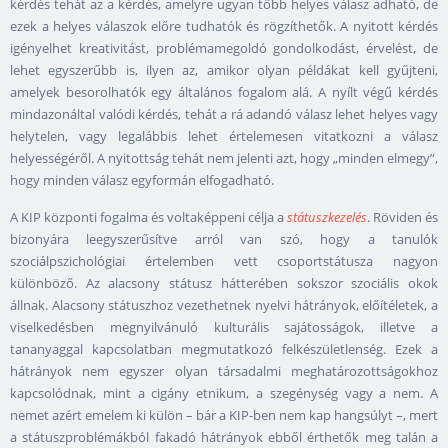
kérdés tehát az a kérdés, amelyre ugyan több helyes válasz adható, de
ezek a helyes válaszok előre tudhatók és rögzíthetők. A nyitott kérdés
igényelhet kreativitást, problémamegoldó gondolkodást, érvelést, de
lehet egyszerűbb is, ilyen az, amikor olyan példákat kell gyűjteni,
amelyek besorolhatók egy általános fogalom alá. A nyílt végű kérdés
mindazonáltal valódi kérdés, tehát a rá adandó válasz lehet helyes vagy
helytelen, vagy legalábbis lehet értelemesen vitatkozni a válasz
helyességéről. A nyitottság tehát nem jelenti azt, hogy „minden elmegy”,
hogy minden válasz egyformán elfogadható.
A KIP központi fogalma és voltaképpeni célja a
státuszkezelés
. Röviden és
bizonyára leegyszerűsítve arról van szó, hogy a tanulók
szociálpszichológiai értelemben vett csoportstátusza nagyon
különböző. Az alacsony státusz hátterében sokszor szociális okok
állnak. Alacsony státuszhoz vezethetnek nyelvi hátrányok, előítéletek, a
viselkedésben megnyilvánuló kulturális sajátosságok, illetve a
tananyaggal kapcsolatban megmutatkozó felkészületlenség. Ezek a
hátrányok nem egyszer olyan társadalmi meghatározottságokhoz
kapcsolódnak, mint a cigány etnikum, a szegénység vagy a nem. A
nemet azért emelem ki külön – bár a KIP-ben nem kap hangsúlyt –, mert
a státuszproblémákból fakadó hátrányok ebből érthetők meg talán a