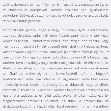
saját szakomon értelmezni? De nem is meglepő ez a tanácstalanság, ha
az általános és középiskolai oktatás szokásos napi gyakorlatára
gondolunk. Szövegek visszamondása és rutinok begyakorlása: ez alkotja
az iskolai oktatás gerincét.
Mondhatnánk persze, hogy a tárgyi tudásnak ilyen a természete:
bizonyos dolgokat tudni kell, nem filozofálgatni róluk. A zárt végű
kérdés és feladat – tudod vagy nem tudod, meg tudod csinálni, vagy
nem tudod megcsinálni – ezt a szemléletet fejezi ki. A helyzet az, hogy
valóban vannak olyan tudások, amelyek ilyen fekete-fehér jellegűek –
a
case of do or die
–, egy ápolónak tudnia kell, hogyan kell felhelyezni egy
katétert, nem az a dolga, hogy eredeti megoldásokkal kísérletezzen. Az
általános műveltség azonban nem ilyen, és a közoktatás jórészt ennek
az általános műveltségnek a közvetítéséről szól. A húgycső
anatómiájáról szóló szaktudás és az ugyanerről szóló biológiaórai
műveltségi tudás közötti különbség éppen abban áll, hogy az előbbi
esetében jól körül tudjuk határolni azokat a helyzeteket, amikor szükség
lesz erre a tudásra, az elméleti tudás gyakorlati alkalmazása egy jól
meghatározott protokollt követhet, és ennek a protokollnak az
elsajátítása igazából a képzés célja. Ezzel szemben, ha nem készülünk