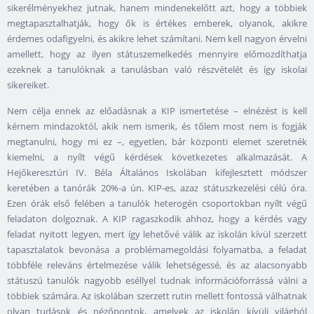
sikerélményekhez jutnak, hanem mindenekelőtt azt, hogy a többiek
megtapasztalhatják, hogy ők is értékes emberek, olyanok, akikre
érdemes odafigyelni, és akikre lehet számítani. Nem kell nagyon érvelni
amellett, hogy az ilyen státuszemelkedés mennyire előmozdíthatja
ezeknek a tanulóknak a tanulásban való részvételét és így iskolai
sikereiket.
Nem célja ennek az előadásnak a KIP ismertetése – elnézést is kell
kérnem mindazoktól, akik nem ismerik, és tőlem most nem is fogják
megtanulni, hogy mi ez –, egyetlen, bár központi elemet szeretnék
kiemelni, a nyílt végű kérdések következetes alkalmazását. A
Hejőkeresztúri IV. Béla Általános Iskolában kifejlesztett módszer
keretében a tanórák 20%-a ún. KIP-es, azaz státuszkezelési célú óra.
Ezen órák első felében a tanulók heterogén csoportokban nyílt végű
feladaton dolgoznak. A KIP ragaszkodik ahhoz, hogy a kérdés vagy
feladat nyitott legyen, mert így lehetővé válik az iskolán kívül szerzett
tapasztalatok bevonása a problémamegoldási folyamatba, a feladat
többféle releváns értelmezése válik lehetségessé, és az alacsonyabb
státuszú tanulók nagyobb eséllyel tudnak információforrássá válni a
többiek számára. Az iskolában szerzett rutin mellett fontossá válhatnak
olyan tudások és nézőpontok, amelyek az iskolán kívüli világból