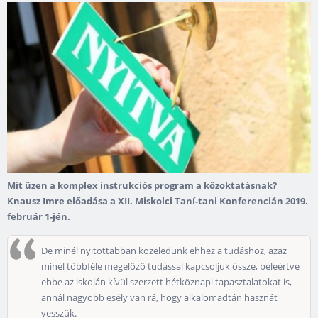
Mit üzen a komplex instrukciós program a közoktatásnak?
Knausz Imre előadása a XII. Miskolci Taní-tani Konferencián 2019.
február 1-jén.
De minél nyitottabban közeledünk ehhez a tudáshoz, azaz
minél többféle megelőző tudással kapcsoljuk össze, beleértve
ebbe az iskolán kívül szerzett hétköznapi tapasztalatokat is,
annál nagyobb esély van rá, hogy alkalomadtán hasznát
vesszük.