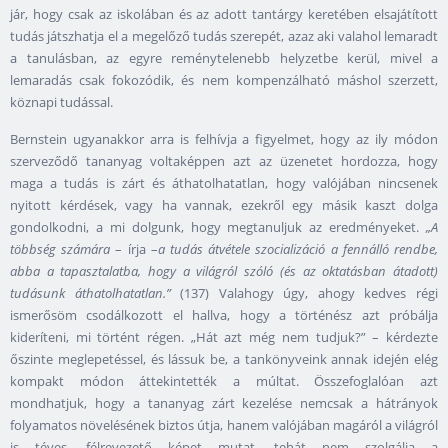
jár, hogy csak az iskolában és az adott tantárgy keretében elsajátított
tudás játszhatja el a megelőző tudás szerepét, azaz aki valahol lemaradt
a tanulásban, az egyre reménytelenebb helyzetbe kerül, mivel a
lemaradás csak fokozódik, és nem kompenzálható máshol szerzett,
köznapi tudással.
Bernstein ugyanakkor arra is felhívja a figyelmet, hogy az ily módon
szerveződő tananyag voltaképpen azt az üzenetet hordozza, hogy
maga a tudás is zárt és áthatolhatatlan, hogy valójában nincsenek
nyitott kérdések, vagy ha vannak, ezekről egy másik kaszt dolga
gondolkodni, a mi dolgunk, hogy megtanuljuk az eredményeket.
„A
többség számára
– írja –
a tudás átvétele szocializáció a fennálló rendbe,
abba a tapasztalatba, hogy a világról szóló (és az oktatásban átadott)
tudásunk áthatolhatatlan.”
(137) Valahogy úgy, ahogy kedves régi
ismerősöm csodálkozott el hallva, hogy a történész azt próbálja
kideríteni, mi történt régen. „Hát azt még nem tudjuk?” – kérdezte
őszinte meglepetéssel, és lássuk be, a tankönyveink annak idején elég
kompakt módon áttekintették a múltat. Összefoglalóan azt
mondhatjuk, hogy a tananyag zárt kezelése nemcsak a hátrányok
folyamatos növelésének biztos útja, hanem valójában magáról a világról
is téves, félrevezető képet mutat, tehát nem szolgálja a