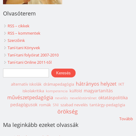
Olvasóterem
RSS – cikkek
RSS – kommentek
Szerzőink
Taní-tani Könyvek
Taní-tani folyóirat 2007-2010
Taní-tani Online 2011-től
Keresés űrlap
Keresés
hátrányos helyzet
alternatív iskolák
drámapedagógia
IKT
magyartanítás
iskolakritika
külföld
kompetencia
művészetpedagógia
oktatáspolitika
nevelés
neveléstörténet
pedagógusok
romák
szabad nevelés
tantárgy-pedagógia
SNI
örökség
Tovább
Ma leginkább ezeket olvassák