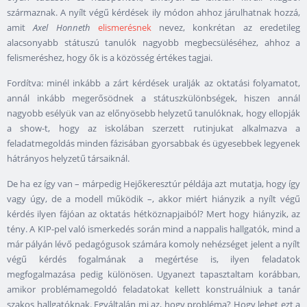
származnak. A nyílt végű kérdések ily módon ahhoz járulhatnak hozzá,
amit
Axel Honneth
elismerésnek
nevez, konkrétan az eredetileg
alacsonyabb státuszú tanulók nagyobb megbecsüléséhez, ahhoz a
felismeréshez, hogy ők is a közösség értékes tagjai.
Fordítva: minél inkább a zárt kérdések uralják az oktatási folyamatot,
annál inkább megerősödnek a státuszkülönbségek, hiszen annál
nagyobb esélyük van az előnyösebb helyzetű tanulóknak, hogy ellopják
a show-t, hogy az iskolában szerzett rutinjukat alkalmazva a
feladatmegoldás minden fázisában gyorsabbak és ügyesebbek legyenek
hátrányos helyzetű társaiknál.
De ha ez így van – márpedig Hejőkeresztúr példája azt mutatja, hogy így
vagy úgy, de a modell működik –, akkor miért hiányzik a nyílt végű
kérdés ilyen fájóan az oktatás hétköznapjaiból? Mert hogy hiányzik, az
tény. A KIP-pel való ismerkedés során mind a nappalis hallgatók, mind a
már pályán lévő pedagógusok számára komoly nehézséget jelent a nyílt
végű kérdés fogalmának a megértése is, ilyen feladatok
megfogalmazása pedig különösen. Ugyanezt tapasztaltam korábban,
amikor problémamegoldó feladatokat kellett konstruálniuk a tanár
szakos hallgatóknak. Egyáltalán mi az, hogy probléma? Hogy lehet ezt a