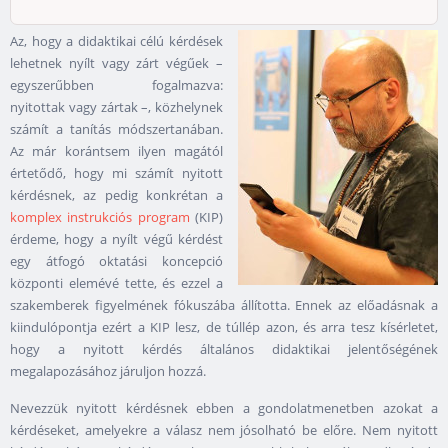
Az, hogy a didaktikai célú kérdések
lehetnek nyílt vagy zárt végűek –
egyszerűbben fogalmazva:
nyitottak vagy zártak –, közhelynek
számít a tanítás módszertanában.
Az már korántsem ilyen magától
értetődő, hogy mi számít nyitott
kérdésnek, az pedig konkrétan a
komplex instrukciós program
(KIP)
érdeme, hogy a nyílt végű kérdést
egy átfogó oktatási koncepció
központi elemévé tette, és ezzel a
szakemberek figyelmének fókuszába állította. Ennek az előadásnak a
kiindulópontja ezért a KIP lesz, de túllép azon, és arra tesz kísérletet,
hogy a nyitott kérdés általános didaktikai jelentőségének
megalapozásához járuljon hozzá.
Nevezzük nyitott kérdésnek ebben a gondolatmenetben azokat a
kérdéseket, amelyekre a válasz nem jósolható be előre. Nem nyitott