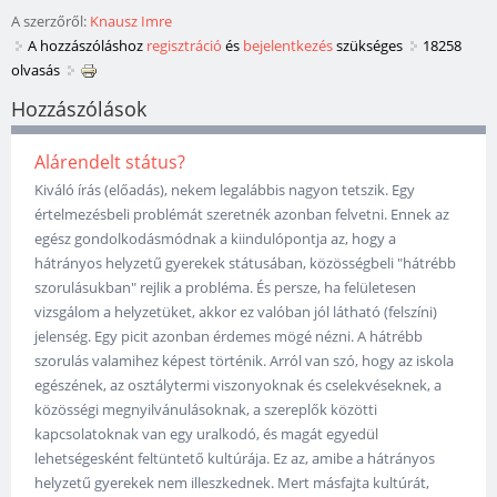
A szerzőről:
Knausz Imre
A hozzászóláshoz
regisztráció
és
bejelentkezés
szükséges
18258
olvasás
Hozzászólások
Alárendelt státus?
Kiváló írás (előadás), nekem legalábbis nagyon tetszik. Egy
értelmezésbeli problémát szeretnék azonban felvetni. Ennek az
egész gondolkodásmódnak a kiindulópontja az, hogy a
hátrányos helyzetű gyerekek státusában, közösségbeli "hátrébb
szorulásukban" rejlik a probléma. És persze, ha felületesen
vizsgálom a helyzetüket, akkor ez valóban jól látható (felszíni)
jelenség. Egy picit azonban érdemes mögé nézni. A hátrébb
szorulás valamihez képest történik. Arról van szó, hogy az iskola
egészének, az osztálytermi viszonyoknak és cselekvéseknek, a
közösségi megnyilvánulásoknak, a szereplők közötti
kapcsolatoknak van egy uralkodó, és magát egyedül
lehetségesként feltüntető kultúrája. Ez az, amibe a hátrányos
helyzetű gyerekek nem illeszkednek. Mert másfajta kultúrát,