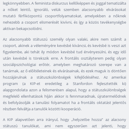
legkönnyebben. A feminista diskurzus kellőképpen és joggal tematizálta
a nőket leintő, ignoráló, velük szemben alacsonyabb elvárásokat
mutató férfiközpontú csoportfolyamatokat, amelyekben a nőknek
nehezebb a csoport elismerését kivívni, és így a közös tevékenységbe
aktívan bekapcsolódni.
Az alacsonyabb státuszú személy olyan valaki, akire nem számít a
csoport, akinek a véleményére kevésbé kíváncsi, és kevésbé is veszi azt
figyelembe, aki tehát ily módon kevésbé tud érvényesülni, és egy idő
után kevésbé is törekszik erre. A frontális osztályterem pedig olyan
szociálpszichológiai erőtér, amelyben meghatározó szerepe van a
tanárnak, az ő előítéleteinek és elvárásainak, és ezek maguk is döntően
hozzájárulnak a státuszkülönbségek kifejlődéséhez. Az amerikai
program (a KIP-et eredetileg a Stanfordon fejlesztették ki)
alapgondolata azon a felismerésen alapul, hogy a státuszkülönbségek
megfelelő ellenhatások híján akkor is fennmaradnak, újratermelődnek
és befolyásolják a tanulási folyamatot ha a frontális oktatást jelentős
részben felváltja a tanulók közötti kooperáció.
A KIP alapvetően arra irányul, hogy „helyzetbe hozza” az alacsony
státuszú tanulókat, ami nem egyszerűen azt jelenti, hogy