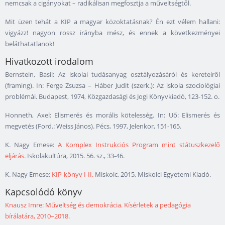
nemcsak a cigányokat – radikálisan megfosztja a műveltségtől.
Mit üzen tehát a KIP a magyar közoktatásnak? Én ezt vélem hallani:
vigyázz! nagyon rossz irányba mész, és ennek a következményei
beláthatatlanok!
Hivatkozott irodalom
Bernstein, Basil: Az iskolai tudásanyag osztályozásáról és kereteiről
(framing). In: Ferge Zsuzsa – Háber Judit (szerk.): Az iskola szociológiai
problémái. Budapest, 1974, Közgazdasági és Jogi Könyvkiadó, 123-152. o.
Honneth, Axel: Elismerés és morális kötelesség. In: Uő: Elismerés és
megvetés (Ford.: Weiss János). Pécs, 1997, Jelenkor, 151-165.
K. Nagy Emese:
A Komplex Instrukciós Program mint státuszkezelő
eljárás
. Iskolakultúra, 2015. 56. sz., 33-46.
K. Nagy Emese:
KIP-könyv I-II.
Miskolc, 2015, Miskolci Egyetemi Kiadó.
Kapcsolódó könyv
Knausz Imre: Műveltség és demokrácia. Kísérletek a pedagógia
bírálatára, 2010–2018.