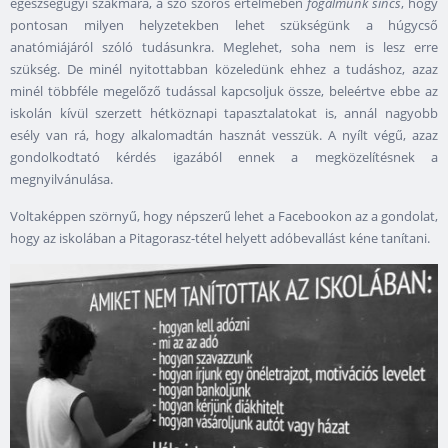
egészségügyi szakmára, a szó szoros értelmében
fogalmunk sincs
, hogy
pontosan milyen helyzetekben lehet szükségünk a húgycső
anatómiájáról szóló tudásunkra. Meglehet, soha nem is lesz erre
szükség. De minél nyitottabban közeledünk ehhez a tudáshoz, azaz
minél többféle megelőző tudással kapcsoljuk össze, beleértve ebbe az
iskolán kívül szerzett hétköznapi tapasztalatokat is, annál nagyobb
esély van rá, hogy alkalomadtán hasznát vesszük. A nyílt végű, azaz
gondolkodtató kérdés igazából ennek a megközelítésnek a
megnyilvánulása.
Voltaképpen szörnyű, hogy népszerű lehet a Facebookon az a gondolat,
hogy az iskolában a Pitagorasz-tétel helyett adóbevallást kéne tanítani.