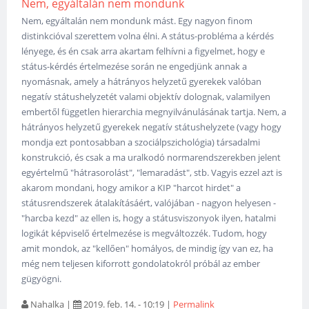
Nem, egyáltalán nem mondunk
Nem, egyáltalán nem mondunk mást. Egy nagyon finom
distinkcióval szerettem volna élni. A státus-probléma a kérdés
lényege, és én csak arra akartam felhívni a figyelmet, hogy e
státus-kérdés értelmezése során ne engedjünk annak a
nyomásnak, amely a hátrányos helyzetű gyerekek valóban
negatív státushelyzetét valami objektív dolognak, valamilyen
embertől független hierarchia megnyilvánulásának tartja. Nem, a
hátrányos helyzetű gyerekek negatív státushelyzete (vagy hogy
mondja ezt pontosabban a szociálpszichológia) társadalmi
konstrukció, és csak a ma uralkodó normarendszerekben jelent
egyértelmű "hátrasorolást", "lemaradást", stb. Vagyis ezzel azt is
akarom mondani, hogy amikor a KIP "harcot hirdet" a
státusrendszerek átalakításáért, valójában - nagyon helyesen -
"harcba kezd" az ellen is, hogy a státusviszonyok ilyen, hatalmi
logikát képviselő értelmezése is megváltozzék. Tudom, hogy
amit mondok, az "kellően" homályos, de mindig így van ez, ha
még nem teljesen kiforrott gondolatokról próbál az ember
gügyögni.
Nahalka
|
2019. feb. 14. - 10:19
|
Permalink