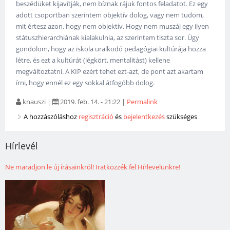
beszédüket kijavítják, nem bíznak rájuk fontos feladatot. Ez egy
adott csoportban szerintem objektív dolog, vagy nem tudom,
mit értesz azon, hogy nem objektív. Hogy nem muszáj egy ilyen
státuszhierarchiának kialakulnia, az szerintem tiszta sor. Úgy
gondolom, hogy az iskola uralkodó pedagógiai kultúrája hozza
létre, és ezt a kultúrát (légkört, mentalitást) kellene
megváltoztatni. A KIP ezért tehet ezt-azt, de pont azt akartam
írni, hogy ennél ez egy sokkal átfogóbb dolog.
knauszi
|
2019. feb. 14. - 21:22
|
Permalink
A hozzászóláshoz
regisztráció
és
bejelentkezés
szükséges
Hírlevél
Ne maradjon le új írásainkról! Iratkozzék fel Hírlevelünkre!