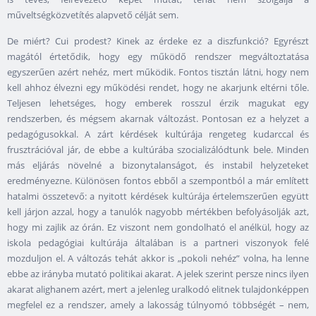
műveltségközvetítés alapvető célját sem.
De miért? Cui prodest? Kinek az érdeke ez a diszfunkció? Egyrészt
magától értetődik, hogy egy működő rendszer megváltoztatása
egyszerűen azért nehéz, mert működik. Fontos tisztán látni, hogy nem
kell ahhoz élvezni egy működési rendet, hogy ne akarjunk eltérni tőle.
Teljesen lehetséges, hogy emberek rosszul érzik magukat egy
rendszerben, és mégsem akarnak változást. Pontosan ez a helyzet a
pedagógusokkal. A zárt kérdések kultúrája rengeteg kudarccal és
frusztrációval jár, de ebbe a kultúrába szocializálódtunk bele. Minden
más eljárás növelné a bizonytalanságot, és instabil helyzeteket
eredményezne. Különösen fontos ebből a szempontból a már említett
hatalmi összetevő: a nyitott kérdések kultúrája értelemszerűen együtt
kell járjon azzal, hogy a tanulók nagyobb mértékben befolyásolják azt,
hogy mi zajlik az órán. Ez viszont nem gondolható el anélkül, hogy az
iskola pedagógiai kultúrája általában is a partneri viszonyok felé
mozduljon el. A változás tehát akkor is „pokoli nehéz” volna, ha lenne
ebbe az irányba mutató politikai akarat. A jelek szerint persze nincs ilyen
akarat alighanem azért, mert a jelenleg uralkodó elitnek tulajdonképpen
megfelel ez a rendszer, amely a lakosság túlnyomó többségét – nem,