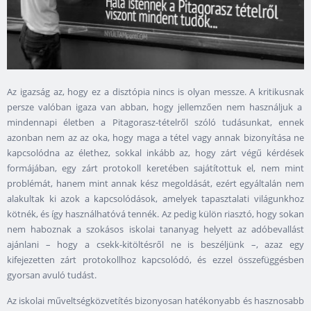
Az igazság az, hogy ez a disztópia nincs is olyan messze. A kritikusnak
persze valóban igaza van abban, hogy jellemzően nem használjuk a
mindennapi életben a Pitagorasz-tételről szóló tudásunkat, ennek
azonban nem az az oka, hogy maga a tétel vagy annak bizonyítása ne
kapcsolódna az élethez, sokkal inkább az, hogy zárt végű kérdések
formájában, egy zárt protokoll keretében sajátítottuk el, nem mint
problémát, hanem mint annak kész megoldását, ezért egyáltalán nem
alakultak ki azok a kapcsolódások, amelyek tapasztalati világunkhoz
kötnék, és így használhatóvá tennék. Az pedig külön riasztó, hogy sokan
nem haboznak a szokásos iskolai tananyag helyett az adóbevallást
ajánlani – hogy a csekk-kitöltésről ne is beszéljünk –, azaz egy
kifejezetten zárt protokollhoz kapcsolódó, és ezzel összefüggésben
gyorsan avuló tudást.
Az iskolai műveltségközvetítés bizonyosan hatékonyabb és hasznosabb