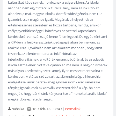
kultúrákat képviselnek, hordoznak a zsigereikben. Az iskola
azonban nem egy "interkuklturális" hely, nem az inklúzió az
alapelve (a mai, magyar iskolák döntő többségének), nem tud
igazodni, csak magához igazít. Magának a helyzetnek az
értelmezéséhez szerintem ez hozzá tartozna, mindig, amikor
esélyegyenlőtlenséggel, hátrányos helyzettel kapcsolatos
kérdésekről van szó, ezt jó lenne fölemlegetni. De egyébként ami
a KIP-ben, a hejőkeresztúriak pedagógiájában benne van, az
reakció erre. Egyáltalán nem azt akartam mondani, hogy amit
tesznek, az ellentmondana az inklúziónak, az
interkulturalitásnak, a kultúrák emancipációjának és az adaptív
iskola eszméjének. Sőt!!! Valójában én ma nem is nagyon ismerek
más olyan kezdeményezést, amely ilyen messze ment volna e
kérdésben. A státus szó zavart, az alárendeltség, a hierarchia
emlegetése, amik persze - még egyszer írom - első ránézésre
tényleg igazak, csak akkor válik összetettebbé a kép, ha nem
engedjük, hogy bárki ránk kényszerítse a "monokulturális iskola"
megkérdőjelezhetetlenségét.
Nahalka
|
2019. feb. 13. - 08:49
|
Permalink