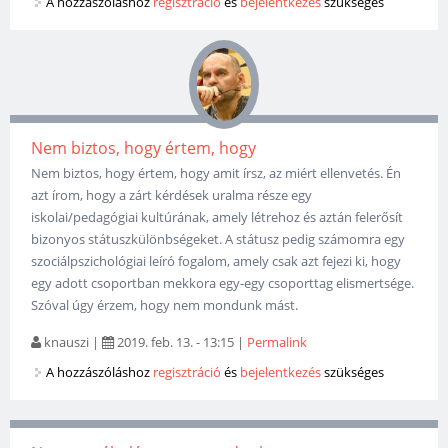
A hozzászóláshoz
regisztráció
és
bejelentkezés
szükséges
Nem biztos, hogy értem, hogy
Nem biztos, hogy értem, hogy amit írsz, az miért ellenvetés. Én
azt írom, hogy a zárt kérdések uralma része egy
iskolai/pedagógiai kultúrának, amely létrehoz és aztán felerősít
bizonyos státuszkülönbségeket. A státusz pedig számomra egy
szociálpszichológiai leíró fogalom, amely csak azt fejezi ki, hogy
egy adott csoportban mekkora egy-egy csoporttag elismertsége.
Szóval úgy érzem, hogy nem mondunk mást.
knauszi
|
2019. feb. 13. - 13:15
|
Permalink
A hozzászóláshoz
regisztráció
és
bejelentkezés
szükséges