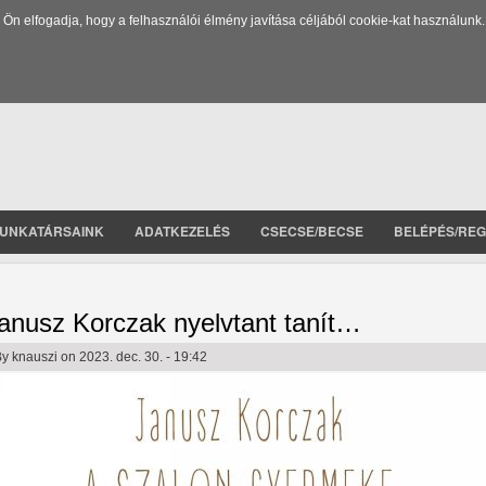
 elfogadja, hogy a felhasználói élmény javítása céljából cookie-kat használunk.
UNKATÁRSAINK
ADATKEZELÉS
CSECSE/BECSE
BELÉPÉS/REG
anusz Korczak nyelvtant tanít…
By
knauszi
on 2023. dec. 30. - 19:42