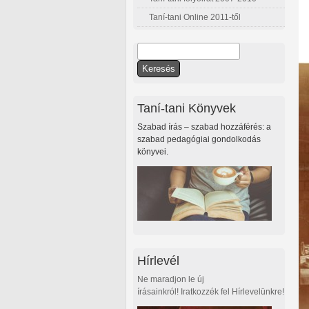
Taní-tani Online 2011-től
Keresés
Keresés űrlap
Taní-tani Könyvek
Szabad írás – szabad hozzáférés: a
szabad pedagógiai gondolkodás
könyvei.
Hírlevél
Ne maradjon le új
írásainkról! Iratkozzék fel Hírlevelünkre!