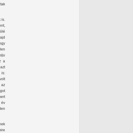
tak
 is.
ent,
vólé
majd
hogy
tlen
blju
z a
azt
 is:
olt
 az
ágot
ert
 év
nden
nek
ire