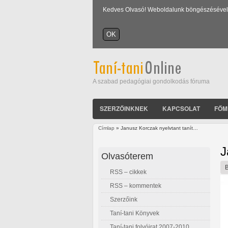
Kedves Olvasó! Weboldalunk böngészésével Ön
A szabad pedagógiai gondolkodás fóruma
SZERZŐINKNEK
KAPCSOLAT
FŐM
Címlap
» Janusz Korczak nyelvtant tanít…
Jelenlegi hely
J
Olvasóterem
RSS – cikkek
RSS – kommentek
Szerzőink
Taní-tani Könyvek
Taní-tani folyóirat 2007-2010