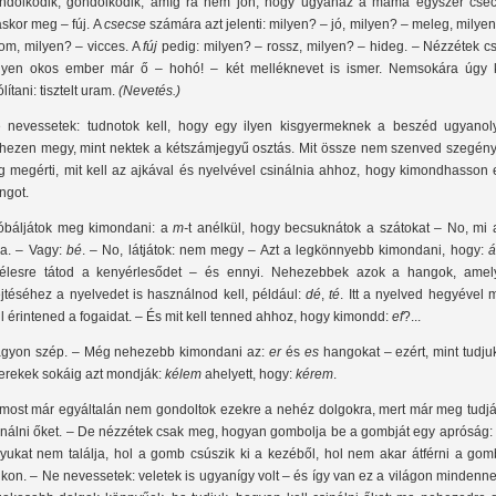
ndolkodik, gondolkodik, amíg rá nem jön, hogy ugyanaz a mama egyszer csec
skor meg – fúj. A
csecse
számára azt jelenti: milyen? – jó, milyen? – meleg, milye
nom, milyen? – vicces. A
fúj
pedig: milyen? – rossz, milyen? – hideg. – Nézzétek c
lyen okos ember már ő – hohó! – két melléknevet is ismer. Nemsokára úgy k
lítani: tisztelt uram.
(Nevetés.)
 nevessetek: tudnotok kell, hogy egy ilyen kisgyermeknek a beszéd ugyanol
hezen megy, mint nektek a kétszámjegyű osztás. Mit össze nem szenved szegény
g megérti, mit kell az ajkával és nyelvével csinálnia ahhoz, hogy kimondhasson 
ngot.
óbáljátok meg kimondani: a
m-
t anélkül, hogy becsuknátok a szátokat – No, mi 
a. – Vagy:
bé
. – No, látjátok: nem megy – Azt a legkönnyebb kimondani, hogy:
élesre tátod a kenyérlesődet – és ennyi. Nehezebbek azok a hangok, amel
ejtéséhez a nyelvedet is használnod kell, például:
dé
,
té
. Itt a nyelved hegyével
ll érintened a fogaidat. – És mit kell tenned ahhoz, hogy kimondd:
ef
?...
gyon szép. – Még nehezebb kimondani az:
er
és
es
hangokat – ezért, mint tudju
erekek sokáig azt mondják:
kélem
ahelyett, hogy:
kérem
.
 most már egyáltalán nem gondoltok ezekre a nehéz dolgokra, mert már meg tudjá
inálni őket. – De nézzétek csak meg, hogyan gombolja be a gombját egy apróság: 
lyukat nem találja, hol a gomb csúszik ki a kezéből, hol nem akar átférni a gom
ukon. – Ne nevessetek: veletek is ugyanígy volt – és így van ez a világon mindenne