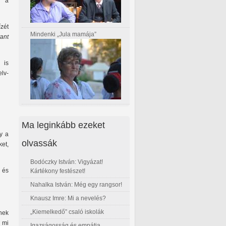
, a
ízét
Mindenki „Jula mamája”
tant
 is
lv-
Ma leginkább ezeket
y a
olvassák
ket,
Bodóczky István: Vigyázat!
 és
Kártékony festészet!
Nahalka István: Még egy rangsor!
Knausz Imre: Mi a nevelés?
„Kiemelkedő” csaló iskolák
nek
 mi
Igazságosság és empátia