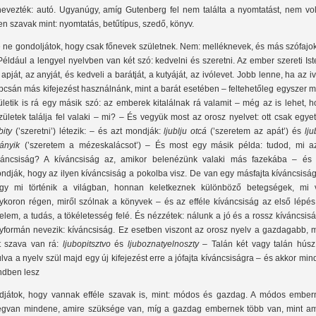
nevezték: autó. Ugyanúgy, amíg Gutenberg fel nem találta a nyomtatást, nem vol
yen szavak mint: nyomtatás, betűtípus, szedő, könyv.
 ne gondoljátok, hogy csak főnevek születnek. Nem: melléknevek, és más szófajok
Például a lengyel nyelvben van két szó: kedvelni és szeretni. Az ember szereti Ist
 apját, az anyját, és kedveli a barátját, a kutyáját, az ivólevet. Jobb lenne, ha az i
pcsán más kifejezést használnánk, mint a barát esetében – feltehetőleg egyszer 
ületik is rá egy másik szó: az emberek kitalálnak rá valamit – még az is lehet, 
zületek találja fel valaki – mi? – És vegyük most az orosz nyelvet: ott csak egye
bity
(’szeretni’) létezik: – és azt mondják:
ljublju otcá
(’szeretem az apát’) és
lju
jányik
(’szeretem a mézeskalácsot’) – És most egy másik példa: tudod, mi a
váncsiság? A kíváncsiság az, amikor belenézünk valaki más fazekába – és 
ndják, hogy az ilyen kíváncsiság a pokolba visz. De van egy másfajta kíváncsiság
gy mi történik a világban, honnan keletkeznek különböző betegségek, mi v
ykoron régen, miről szólnak a könyvek – és az efféle kíváncsiság az első lépés
telem, a tudás, a tökéletesség felé. És nézzétek: nálunk a jó és a rossz kíváncsis
yformán nevezik: kíváncsiság. Ez esetben viszont az orosz nyelv a gazdagabb, m
t szava van rá:
ljubopitsztvo
és
ljuboznatyelnoszty
– Talán két vagy talán húsz
lva a nyelv szül majd egy új kifejezést erre a jófajta kíváncsiságra – és akkor mi
ndben lesz
djátok, hogy vannak efféle szavak is, mint: módos és gazdag. A módos ember
gvan mindene, amire szüksége van, míg a gazdag embernek több van, mint am