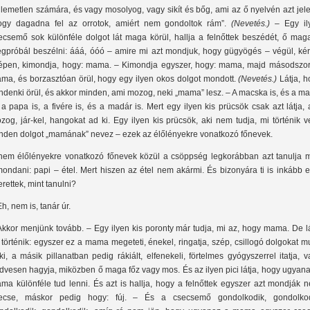
llemetlen számára, és vagy mosolyog, vagy sikít és bőg, ami az ő nyelvén azt jele
ogy dagadna fel az orrotok, amiért nem gondoltok rám”.
(Nevetés.)
– Egy il
ecsemő sok különféle dolgot lát maga körül, hallja a felnőttek beszédét, ő maga
gpróbál beszélni: ááá, óóó – amire mi azt mondjuk, hogy gügyögés – végül, ké
épen, kimondja, hogy: mama. – Kimondja egyszer, hogy: mama, majd másodszor 
ma, és borzasztóan örül, hogy egy ilyen okos dolgot mondott.
(Nevetés.)
Látja, h
ndenki örül, és akkor minden, ami mozog, neki „mama” lesz. – A macska is, és a 
, a papa is, a fivére is, és a madár is. Mert egy ilyen kis prücsök csak azt látja,
zog, jár-kel, hangokat ad ki. Egy ilyen kis prücsök, aki nem tudja, mi történik v
nden dolgot „mamának” nevez – ezek az élőlényekre vonatkozó főnevek.
nem élőlényekre vonatkozó főnevek közül a csöppség legkorábban azt tanulja 
mondani: papi – étel. Mert hiszen az étel nem akármi. És bizonyára ti is inkább 
erettek, mint tanulni?
Eh, nem is, tanár úr.
Akkor menjünk tovább. – Egy ilyen kis poronty már tudja, mi az, hogy mama. De l
 történik: egyszer ez a mama megeteti, énekel, ringatja, szép, csillogó dolgokat m
ki, a másik pillanatban pedig rákiált, elfenekeli, förtelmes gyógyszerrel itatja, 
dvesen hagyja, miközben ő maga főz vagy mos. És az ilyen pici látja, hogy ugyan
ma különféle tud lenni. És azt is hallja, hogy a felnőttek egyszer azt mondják n
ecse, máskor pedig hogy: fúj. – És a csecsemő gondolkodik, gondolkod