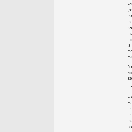
ke
„h
cs
me
sz
ma
mi
is
mo
mi
A 
ki
sz
– 
– 
mi
ne
ne
ma
cs