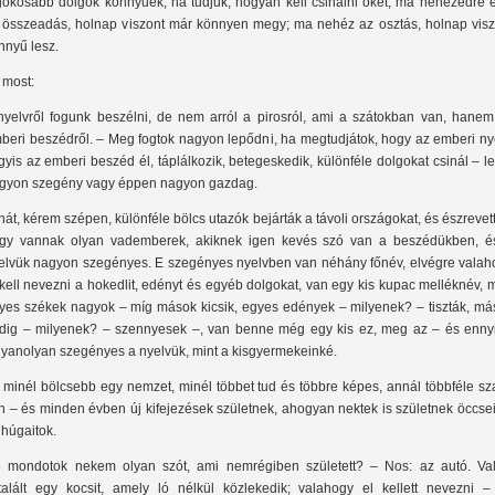
gokosabb dolgok könnyűek, ha tudjuk, hogyan kell csinálni őket; ma nehezedre e
 összeadás, holnap viszont már könnyen megy; ma nehéz az osztás, holnap visz
nnyű lesz.
 most:
nyelvről fogunk beszélni, de nem arról a pirosról, ami a szátokban van, hanem
beri beszédről. – Meg fogtok nagyon lepődni, ha megtudjátok, hogy az emberi nye
gyis az emberi beszéd él, táplálkozik, betegeskedik, különféle dolgokat csinál – l
gyon szegény vagy éppen nagyon gazdag.
hát, kérem szépen, különféle bölcs utazók bejárták a távoli országokat, és észrevet
gy vannak olyan vademberek, akiknek igen kevés szó van a beszédükben, é
elvük nagyon szegényes. E szegényes nyelvben van néhány főnév, elvégre valah
 kell nevezni a hokedlit, edényt és egyéb dolgokat, van egy kis kupac melléknév, 
yes székek nagyok – míg mások kicsik, egyes edények – milyenek? – tiszták, má
dig – milyenek? – szennyesek –, van benne még egy kis ez, meg az – és ennyi
yanolyan szegényes a nyelvük, mint a kisgyermekeinké.
 minél bölcsebb egy nemzet, minél többet tud és többre képes, annál többféle sz
n – és minden évben új kifejezések születnek, ahogyan nektek is születnek öccse
 húgaitok.
 mondotok nekem olyan szót, ami nemrégiben született? – Nos: az autó. Val
ltalált egy kocsit, amely ló nélkül közlekedik; valahogy el kellett nevezni –