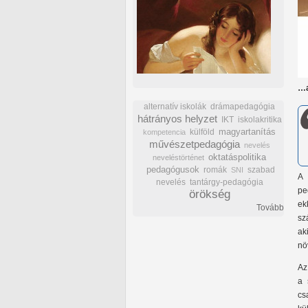
…a
alternatív iskolák
drámapedagógia
hátrányos helyzet
IKT
iskolakritika
külföld
magyartanítás
kompetencia
művészetpedagógia
nevelés
oktatáspolitika
neveléstörténet
pedagógusok
romák
szabad
SNI
A 
nevelés
tantárgy-pedagógia
pe
örökség
ek
Tovább
sz
ak
nö
Az
a 
cs