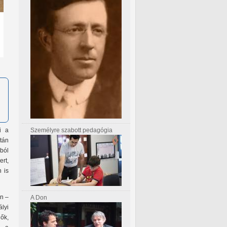
Személyre szabott pedagógia
i a
tán
ból
ert,
n is
n –
A Don
lyi
ők,