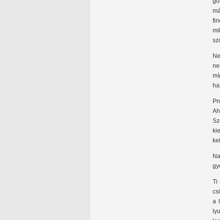
go
má
fi
mi
szó
Ne
ne
mí
ha
Pr
Ah
Sz
ki
ke
Na
gy
Ti
cs
a 
ly