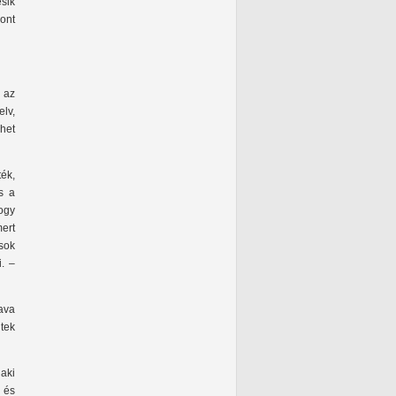
sik
ont
 az
lv,
ehet
ték,
s a
ogy
mert
sok
. –
ava
itek
aki
 és