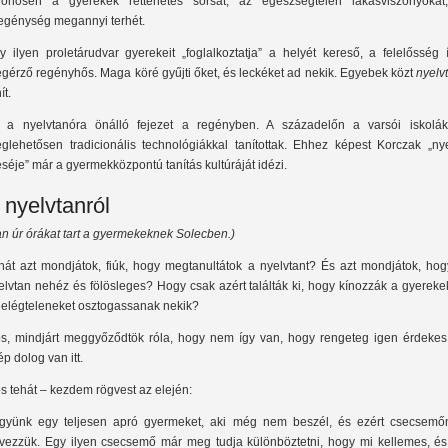
lönösen a gyerekek rettenetes sorsát, az egészségtelen lakásviszonyokat
egénység megannyi terhét.
y ilyen proletárudvar gyerekeit „foglalkoztatja” a helyét kereső, a felelősség 
gérző regényhős. Maga köré gyűjti őket, és leckéket ad nekik. Egyebek közt
nyelv
ít.
 a nyelvtanóra önálló fejezet a regényben. A századelőn a varsói iskolák
glehetősen tradicionális technológiákkal tanítottak. Ehhez képest Korczak „nye
séje” már a gyermekközpontú tanítás kultúráját idézi.
 nyelvtanról
an úr órákat tart a gyermekeknek Solecben.)
hát azt mondjátok, fiúk, hogy megtanultátok a nyelvtant? És azt mondjátok, hog
elvtan nehéz és fölösleges? Hogy csak azért találták ki, hogy kínozzák a gyereke
 elégteleneket osztogassanak nekik?
s, mindjárt meggyőződtök róla, hogy nem így van, hogy rengeteg igen érdekes
ép dolog van itt.
s tehát – kezdem rögvest az elején:
gyünk egy teljesen apró gyermeket, aki még nem beszél, és ezért csecsemő
vezzük. Egy ilyen csecsemő már meg tudja különböztetni, hogy mi kellemes, és