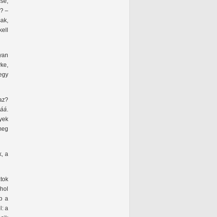
se,
n? –
sak,
ell
yan
ke,
egy
az?
ááá
.
yek
 meg
k, a
tok
hol
b a
l: a