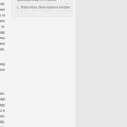
nti:
L. Ritók Nóra: Nem kellene törődni
yen
 is
rem
is:
ogy
mama
 ami
ele,
meg
enni
ám,
utat
vagy
az a
eki:
ik,