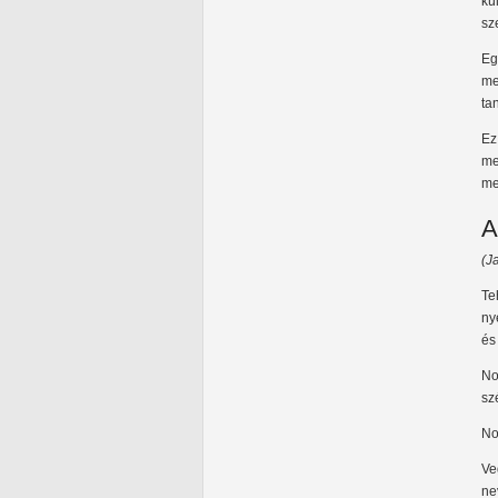
kü
sz
Eg
me
tan
Ez
me
me
A
(J
Te
ny
és
No
sz
No
Ve
ne