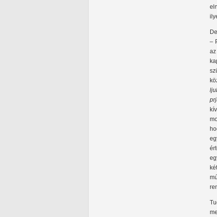
el
il
De
– 
az
ka
sz
kö
lju
pr
kí
mo
ho
eg
ér
eg
ké
mú
re
Tu
me