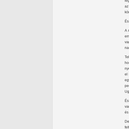
le
az
kö
És
A 
em
va
na
Te
ho
ny
el
eg
pe
Ug
És
va
és
De
fe