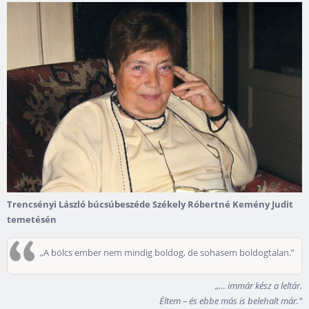
Trencsényi László búcsúbeszéde Székely Róbertné Kemény Judit
temetésén
„A bölcs ember nem mindig boldog, de sohasem boldogtalan.”
„… immár kész a leltár.
Éltem – és ebbe más is belehalt már.”