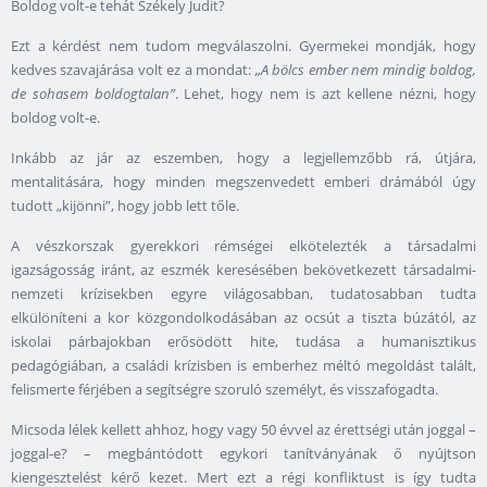
Boldog volt-e tehát Székely Judit?
Ezt a kérdést nem tudom megválaszolni. Gyermekei mondják, hogy
kedves szavajárása volt ez a mondat:
„A bölcs ember nem mindig boldog,
de sohasem boldogtalan”
. Lehet, hogy nem is azt kellene nézni, hogy
boldog volt-e.
Inkább az jár az eszemben, hogy a legjellemzőbb rá, útjára,
mentalitására, hogy minden megszenvedett emberi drámából úgy
tudott „kijönni”, hogy jobb lett tőle.
A vészkorszak gyerekkori rémségei elkötelezték a társadalmi
igazságosság iránt, az eszmék keresésében bekövetkezett társadalmi-
nemzeti krízisekben egyre világosabban, tudatosabban tudta
elkülöníteni a kor közgondolkodásában az ocsút a tiszta búzától, az
iskolai párbajokban erősödött hite, tudása a humanisztikus
pedagógiában, a családi krízisben is emberhez méltó megoldást talált,
felismerte férjében a segítségre szoruló személyt, és visszafogadta.
Micsoda lélek kellett ahhoz, hogy vagy 50 évvel az érettségi után joggal –
joggal-e? – megbántódott egykori tanítványának ő nyújtson
kiengesztelést kérő kezet. Mert ezt a régi konfliktust is így tudta