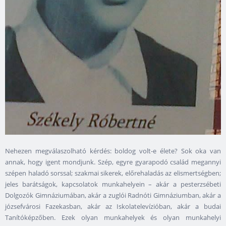
Nehezen megválaszolható kérdés: boldog volt-e élete? Sok oka van
annak, hogy igent mondjunk. Szép, egyre gyarapodó család megannyi
szépen haladó sorssal; szakmai sikerek, előrehaladás az elismertségben;
jeles barátságok, kapcsolatok munkahelyein – akár a pesterzsébeti
Dolgozók Gimnáziumában, akár a zuglói Radnóti Gimnáziumban, akár a
józsefvárosi Fazekasban, akár az Iskolatelevízióban, akár a budai
Tanítóképzőben. Ezek olyan munkahelyek és olyan munkahelyi