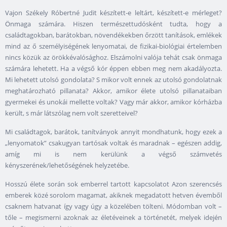
Vajon Székely Róbertné Judit készített-e leltárt, készített-e mérleget?
Önmaga számára. Hiszen természettudósként tudta, hogy a
családtagokban, barátokban, növendékekben őrzött tanítások, emlékek
mind az ő személyiségének lenyomatai, de fizikai-biológiai értelemben
nincs közük az örökkévalósághoz. Elszámolni valója tehát csak önmaga
számára lehetett. Ha a végső kór éppen ebben meg nem akadályozta.
Mi lehetett utolsó gondolata? S mikor volt ennek az utolsó gondolatnak
meghatározható pillanata? Akkor, amikor élete utolsó pillanataiban
gyermekei és unokái mellette voltak? Vagy már akkor, amikor kórházba
került, s már látszólag nem volt szeretteivel?
Mi családtagok, barátok, tanítványok annyit mondhatunk, hogy ezek a
„lenyomatok” csakugyan tartósak voltak és maradnak – egészen addig,
amíg mi is nem kerülünk a végső számvetés
kényszerének/lehetőségének helyzetébe.
Hosszú élete során sok emberrel tartott kapcsolatot Azon szerencsés
emberek közé sorolom magamat, akiknek megadatott hetven évemből
csaknem hatvanat így vagy úgy a közelében tölteni. Módomban volt –
tőle – megismerni azoknak az életéveinek a történetét, melyek idején