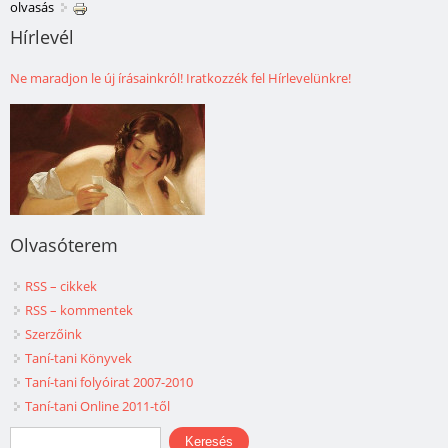
olvasás
Hírlevél
Ne maradjon le új írásainkról! Iratkozzék fel Hírlevelünkre!
Olvasóterem
RSS – cikkek
RSS – kommentek
Szerzőink
Taní-tani Könyvek
Taní-tani folyóirat 2007-2010
Taní-tani Online 2011-től
Keresés űrlap
Keresés