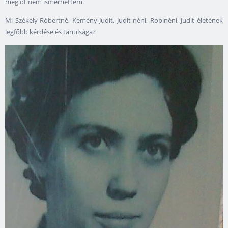
még őt nem ismerhettem.
Mi Székely Róbertné, Kemény Judit, Judit néni, Robinéni, Judit életének
legfőbb kérdése és tanulsága?