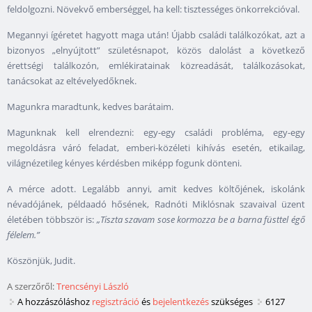
feldolgozni. Növekvő emberséggel, ha kell: tisztességes önkorrekcióval.
Megannyi ígéretet hagyott maga után! Újabb családi találkozókat, azt a
bizonyos „elnyújtott” születésnapot, közös dalolást a következő
érettségi találkozón, emlékiratainak közreadását, találkozásokat,
tanácsokat az eltévelyedőknek.
Magunkra maradtunk, kedves barátaim.
Magunknak kell elrendezni: egy-egy családi probléma, egy-egy
megoldásra váró feladat, emberi-közéleti kihívás esetén, etikailag,
világnézetileg kényes kérdésben miképp fogunk dönteni.
A mérce adott. Legalább annyi, amit kedves költőjének, iskolánk
névadójánek, példaadó hősének, Radnóti Miklósnak szavaival üzent
életében többször is:
„Tiszta szavam sose kormozza be a barna füsttel égő
félelem.”
Köszönjük, Judit.
A szerzőről:
Trencsényi László
A hozzászóláshoz
regisztráció
és
bejelentkezés
szükséges
6127