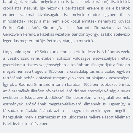
barátságok voltak, melyekre ma is (a celebek korában) tisztelettel,
csodálattal nézünk. Így nézünk a barátságok erejére is, de e barátok
emberi, szakmai kiválóságaira is, melyek rendre egyben őt is
minősítették. Hogy a már nem élők közül említsek néhányat: Kovács
Endre, Gábos Adél, Simon József, a Radnóti Gimnázium tanárai,
Genczwein Ferenc, a Fazekas vezetője, Sándor György, az Iskolatelevízió
legendás megteremtője, Petrolay Margit, a meseíró.
Hogy boldog volt-e? Sok okunk lenne a kételkedésre is. A háborús évek,
a vészkorszak rémületében, sokszor valóságos életveszélyben eltelt
gyerekkor; a tisztes szegénységben a továbbtanulás gondjai; a fiatalon
megélt nemzeti tragédia 1956-ban; a családalapítás és a család egyben
tartásának nehéz kihívásai; megannyi sikeres munkájának veszteségei.
Így pl. a Radnóti Gimnázium tanári karában 1965-ben többeket érintő,
az ő személyét illetően távozással járó drámai személyi válság; a 80-as
években az Iskolatévé „bedőlése”. De idesorolom a megtalált eszmék,
eszmények eróziójának megrázó-felkavaró élményét is. Ugyanígy a
társadalom átalakulásának azt a – nagyon is érzékenyen megélt –
hangsúlyát, mely a származás miatti üldöztetés mélyre elásott félelmeit
is felidézte utolsó éveiben.