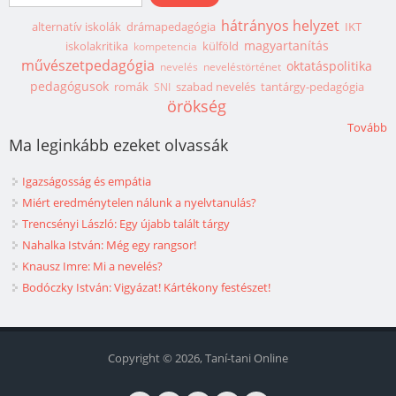
hátrányos helyzet
alternatív iskolák
drámapedagógia
IKT
magyartanítás
iskolakritika
külföld
kompetencia
művészetpedagógia
oktatáspolitika
nevelés
neveléstörténet
pedagógusok
romák
szabad nevelés
tantárgy-pedagógia
SNI
örökség
Tovább
Ma leginkább ezeket olvassák
Igazságosság és empátia
Miért eredménytelen nálunk a nyelvtanulás?
Trencsényi László: Egy újabb talált tárgy
Nahalka István: Még egy rangsor!
Knausz Imre: Mi a nevelés?
Bodóczky István: Vigyázat! Kártékony festészet!
Copyright © 2026, Taní-tani Online