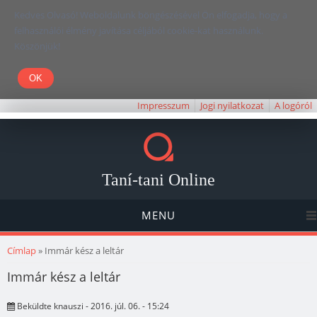
Kedves Olvasó! Weboldalunk böngészésével Ön elfogadja, hogy a
felhasználói élmény javítása céljából cookie-kat használunk.
Köszönjük!
Impresszum
Jogi nyilatkozat
A logóról
Taní-tani Online
MENU
Jelenlegi hely
Címlap
» Immár kész a leltár
Immár kész a leltár
Beküldte
knauszi
- 2016. júl. 06. - 15:24