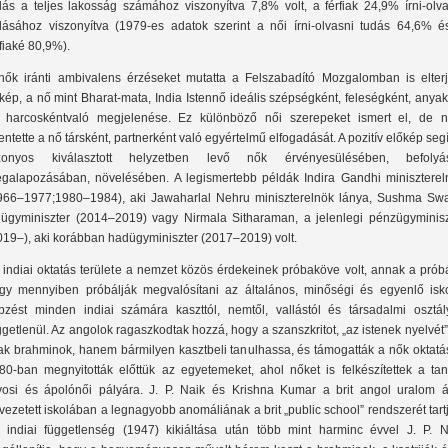
dás a teljes lakosság számához viszonyítva 7,8% volt, a férfiak 24,9% írni-olva
dásához viszonyítva (1979-es adatok szerint a női írni-olvasni tudás 64,6% é
rfiaké 80,9%).
nők iránti ambivalens érzéseket mutatta a Felszabadító Mozgalomban is elterj
kép, a nő mint Bharat-mata, India Istennő ideális szépségként, feleségként, anya
 harcoskéntvaló megjelenése. Ez különböző női szerepeket ismert el, de 
lentette a nő társként, partnerként való egyértelmű elfogadását. A pozitív előkép segí
zonyos kiválasztott helyzetben levő nők érvényesülésében, befolyá
galapozásában, növelésében. A legismertebb példák Indira Gandhi miniszterel
966–1977;1980–1984), aki Jawaharlal Nehru miniszterelnök lánya, Sushma Swa
lügyminiszter (2014–2019) vagy Nirmala Sitharaman, a jelenlegi pénzügyminisz
019–), aki korábban hadügyminiszter (2017–2019) volt.
 indiai oktatás területe a nemzet közös érdekeinek próbaköve volt, annak a prób
gy mennyiben próbálják megvalósítani az általános, minőségi és egyenlő isko
pzést minden indiai számára kaszttól, nemtől, vallástól és társadalmi osztály
ggetlenül. Az angolok ragaszkodtak hozzá, hogy a szanszkritot, „az istenek nyelvét
ak brahminok, hanem bármilyen kasztbeli tanulhassa, és támogatták a nők oktatás
80-ban megnyitották előttük az egyetemeket, ahol nőket is felkészítettek a taná
vosi és ápolónői pályára. J. P. Naik és Krishna Kumar a brit angol uralom ál
vezetett iskolában a legnagyobb anomáliának a brit „public school” rendszerét tart
 indiai függetlenség (1947) kikiáltása után több mint harminc évvel J. P. N