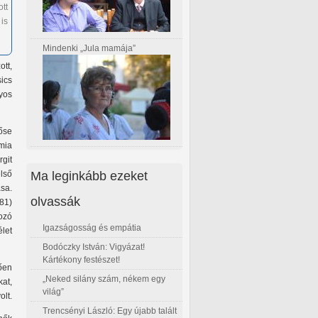
tt
is
Mindenki „Jula mamája”
ott,
ics
yos
őse
mia
rgit
Ma leginkább ezeket
első
ása.
olvassák
81)
ozó
Igazságosság és empátia
élet
Bodóczky István: Vigyázat!
Kártékony festészet!
ően
„Neked silány szám, nékem egy
kat,
világ”
lt.
Trencsényi László: Egy újabb talált