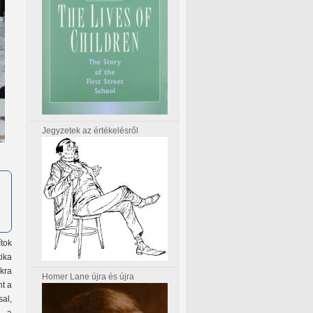
Jegyzetek az értékelésről
tok
ika
kra
Homer Lane újra és újra
nt a
al,