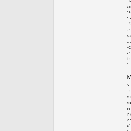
me
va
de
al
nő
an
ka
al
kö
74
ír
és
M
A 
ha
ko
ki
és
in
ta
ké