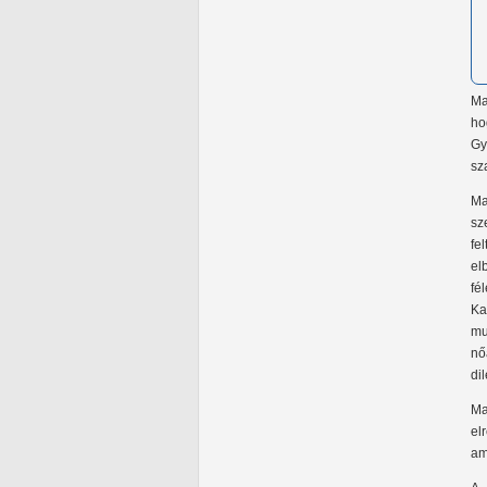
Ma
ho
Gy
sz
Ma
sz
fe
el
fé
Ka
mu
nő
di
Ma
el
am