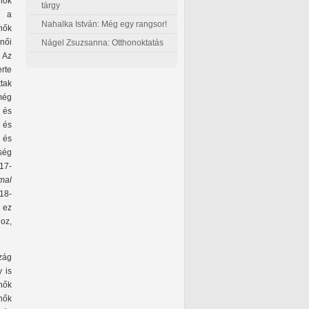
nők
tárgy
t a
Nahalka István: Még egy rangsor!
nők
női
Nágel Zsuzsanna: Otthonoktatás
. Az
rte
ttak
még
 és
 és
n és
ség
17-
mal
18-
 ez
oz,
zág
 is
nők
nők