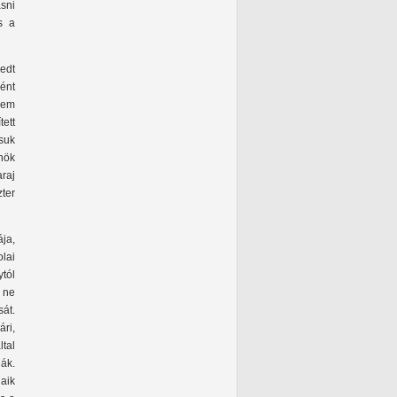
sni
s a
edt
ként
nem
tett
suk
nök
raj
ter
ája,
lai
tól
” ne
át.
ri,
tal
ják.
aik