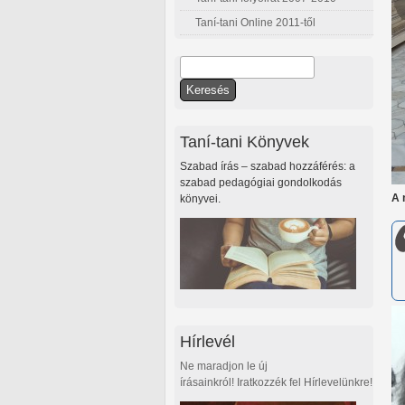
Taní-tani Online 2011-től
Keresés
Keresés űrlap
Taní-tani Könyvek
Szabad írás – szabad hozzáférés: a
szabad pedagógiai gondolkodás
A 
könyvei.
Hírlevél
Ne maradjon le új
írásainkról! Iratkozzék fel Hírlevelünkre!