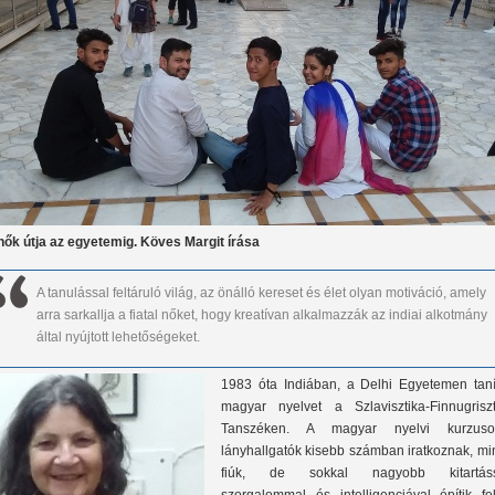
nők útja az egyetemig. Köves Margit írása
A tanulással feltáruló világ, az önálló kereset és élet olyan motiváció, amely
arra sarkallja a fiatal nőket, hogy kreatívan alkalmazzák az indiai alkotmány
által nyújtott lehetőségeket.
1983 óta Indiában, a Delhi Egyetemen taní
magyar nyelvet a Szlavisztika-Finnugriszt
Tanszéken. A magyar nyelvi kurzuso
lányhallgatók kisebb számban iratkoznak, mi
fiúk, de sokkal nagyobb kitartáss