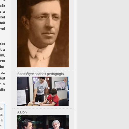
l a
adó
a a
kel
ból
vel
ban
t, a
em,
nem
 be.
 az
Személyre szabott pedagógia
git
e a
lló
Ne
A Don
én
Ti
i,