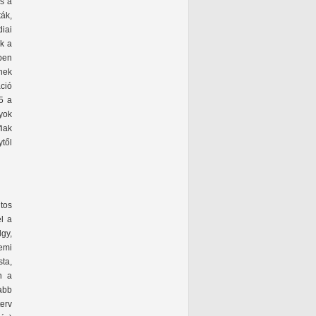
s a
ák,
iai
kk a
ben
nek
ció
5 a
yok
iak
ytől
tos
l a
lgy,
lemi
ta,
n a
tabb
erv