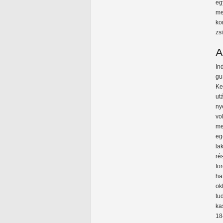
eg
me
ko
zs
A
In
gu
Ke
ut
ny
vo
me
eg
la
ré
fo
ha
ok
tu
ka
18