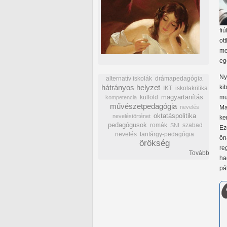
fi
ot
me
eg
Ny
alternatív iskolák
drámapedagógia
hátrányos helyzet
ki
IKT
iskolakritika
külföld
magyartanítás
mu
kompetencia
művészetpedagógia
nevelés
Ma
oktatáspolitika
neveléstörténet
ke
pedagógusok
romák
szabad
SNI
Ez
nevelés
tantárgy-pedagógia
ön
örökség
re
Tovább
ha
pá