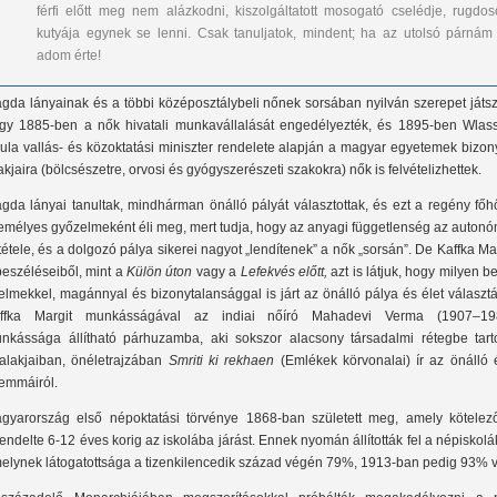
férfi előtt meg nem alázkodni, kiszolgáltatott mosogató cselédje, rugdoso
kutyája egynek se lenni. Csak tanuljatok, mindent; ha az utolsó párnám 
adom érte!
gda lányainak és a többi középosztálybeli nőnek sorsában nyilván szerepet játsz
gy 1885-ben a nők hivatali munkavállalását engedélyezték, és 1895-ben Wlass
ula vallás- és közoktatási miniszter rendelete alapján a magyar egyetemek bizon
akjaira (bölcsészetre, orvosi és gyógyszerészeti szakokra) nők is felvételizhettek.
gda lányai tanultak, mindhárman önálló pályát választottak, és ezt a regény főh
emélyes győzelmeként éli meg, mert tudja, hogy az anyagi függetlenség az autonó
ltétele, és a dolgozó pálya sikerei nagyot „lendítenek” a nők „sorsán”. De Kaffka Ma
beszéléseiből, mint a
Külön úton
vagy a
Lefekvés előtt,
azt is látjuk, hogy milyen b
lelmekkel, magánnyal és bizonytalansággal is járt az önálló pálya és élet választ
ffka Margit munkásságával az indiai nőíró Mahadevi Verma (1907–19
nkássága állítható párhuzamba, aki sokszor alacsony társadalmi rétegbe tart
alakjaiban, önéletrajzában
Smriti ki rekhaen
(Emlékek körvonalai) ír az önálló 
lemmáiról.
gyarország első népoktatási törvénye 1868-ban született meg, amely kötelez
rendelte 6-12 éves korig az iskolába járást. Ennek nyomán állították fel a népiskolá
elynek látogatottsága a tizenkilencedik század végén 79%, 1913-ban pedig 93% vo