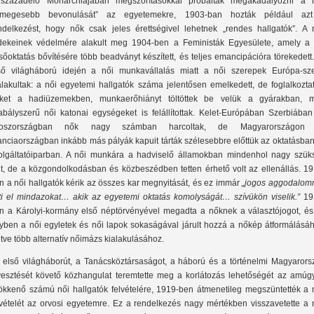
századelő Monarchiájában megszorításokkal próbálták megakadályozni a 
ömegesebb bevonulását” az egyetemekre, 1903-ban hozták például az
ndelkezést, hogy nők csak jeles érettségivel lehetnek „rendes hallgatók”. A 
dekeinek védelmére alakult meg 1904-ben a Feministák Egyesülete, amely a 
lsőoktatás bővítésére több beadványt készített, és teljes emancipációra törekedett
ső világháború idején a női munkavállalás miatt a női szerepek Európa-sze
alakultak: a női egyetemi hallgatók száma jelentősen emelkedett, de foglalkozta
ket a hadiüzemekben, munkaerőhiányt töltöttek be velük a gyárakban, 
abályszerű női katonai egységeket is felállítottak. Kelet-Európában Szerbiában
roszországban nők nagy számban harcoltak, de Magyarországon
anciaországban inkább más pályák kapuit tárták szélesebbre előttük az oktatásba
olgáltatóiparban. A női munkára a hadviselő államokban mindenhol nagy szük
lt, de a közgondolkodásban és közbeszédben tetten érhető volt az ellenállás. 19
n a női hallgatók kérik az összes kar megnyitását, és ez immár
„jogos aggodalom
lti el mindazokat… akik az egyetemi oktatás komolyságát… szívükön viselik.”
19
n a Károlyi-kormány első néptörvényével megadta a nőknek a választójogot, és
yben a női egyletek és női lapok sokaságával járult hozzá a nőkép átformálásáh
letve több alternatív nőimázs kialakulásához.
 első világháborút, a Tanácsköztársaságot, a háború és a történelmi Magyarors
vesztését követő közhangulat teremtette meg a korlátozás lehetőségét az amúgy
ökkenő számú női hallgatók felvételére, 1919-ben átmenetileg megszüntették a 
lvételét az orvosi egyetemre. Ez a rendelkezés nagy mértékben visszavetette a 