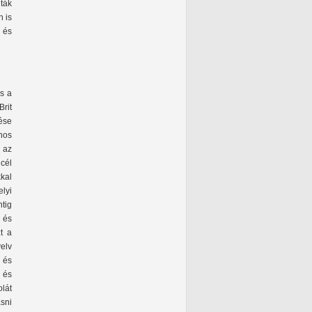
ták
 is
k és
s a
rit
ése
ános
” az
cél
kal
lyi
tig
a és
t a
elv
 és
- és
olát
sni