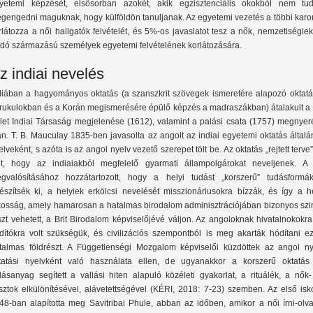
yetemi képzését, elsősorban azokét, akik egzisztenciális okokból nem tud
gengedni maguknak, hogy külföldön tanuljanak. Az egyetemi vezetés a többi karon
rlátozza a női hallgatók felvételét, és 5%-os javaslatot tesz a nők, nemzetiségie
idó származású személyek egyetemi felvételének korlátozására.
z indiai nevelés
diában a hagyományos oktatás (a szanszkrit szövegek ismeretére alapozó oktatá
rukulokban és a Korán megismerésére épülő képzés a madraszákban) átalakult a B
let Indiai Társaság megjelenése (1612), valamint a palási csata (1757) megnyer
án. T. B. Mauculay 1835-ben javasolta az angolt az indiai egyetemi oktatás által
elveként, s azóta is az angol nyelv vezető szerepet tölt be. Az oktatás „rejtett terve
lt, hogy az indiaiakból megfelelő gyarmati állampolgárokat neveljenek. A 
gvalósításához hozzátartozott, hogy a helyi tudást „korszerű” tudásformák
észítsék ki, a helyiek erkölcsi nevelését misszionáriusokra bízzák, és így a he
kosság, amely hamarosan a hatalmas birodalom adminisztrációjában bizonyos szin
szt vehetett, a Brit Birodalom képviselőjévé váljon. Az angoloknak hivatalnokokr
rdítókra volt szükségük, és civilizációs szempontból is meg akarták hódítani ez
talmas földrészt. A Függetlenségi Mozgalom képviselői küzdöttek az angol ny
tatási nyelvként való használata ellen, de ugyanakkor a korszerű oktatás
dásanyag segített a vallási hiten alapuló közéleti gyakorlat, a rituálék, a nők
sztok elkülönítésével, alávetettségével (KÉRI, 2018: 7-23) szemben. Az első isk
48-ban alapította meg Savitribai Phule, abban az időben, amikor a női írni-olva