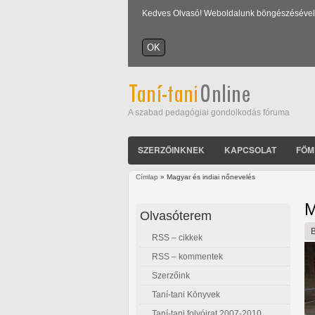
Kedves Olvasó! Weboldalunk böngészésével Ön
A szabad pedagógiai gondolkodás fóruma
SZERZŐINKNEK
KAPCSOLAT
FŐM
Címlap
» Magyar és indiai nőnevelés
Jelenlegi hely
M
Olvasóterem
RSS – cikkek
RSS – kommentek
Szerzőink
Taní-tani Könyvek
Taní-tani folyóirat 2007-2010