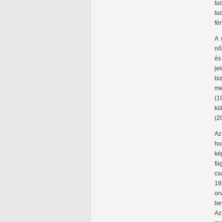
tu
tu
fé
A 
nő
és
je
bi
me
(1
kü
(2
Az
ho
ké
fü
cs
18
or
be
Az