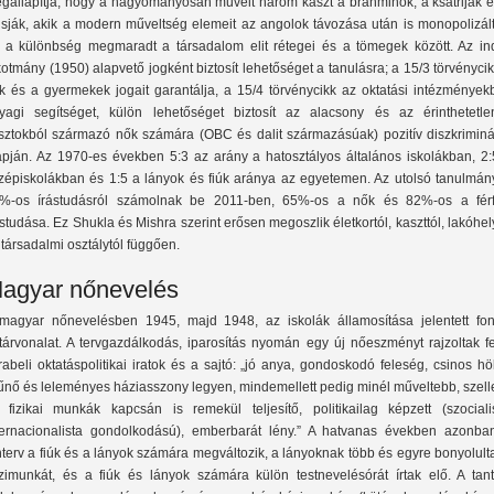
gállapítja, hogy a hagyományosan művelt három kaszt a brahminok, a ksatriják é
isják, akik a modern műveltség elemeit az angolok távozása után is monopolizált
 a különbség megmaradt a társadalom elit rétegei és a tömegek között. Az ind
kotmány (1950) alapvető jogként biztosít lehetőséget a tanulásra; a 15/3 törvényci
k és a gyermekek jogait garantálja, a 15/4 törvénycikk az oktatási intézmények
yagi segítséget, külön lehetőséget biztosít az alacsony és az érinthetetle
sztokból származó nők számára (OBC és dalit származásúak) pozitív diszkriminá
apján. Az 1970-es években 5:3 az arány a hatosztályos általános iskolákban, 2:
zépiskolákban és 1:5 a lányok és fiúk aránya az egyetemen. Az utolsó tanulmán
%-os írástudásról számolnak be 2011-ben, 65%-os a nők és 82%-os a férf
ástudása. Ez Shukla és Mishra szerint erősen megoszlik életkortól, kaszttól, lakóhel
 társadalmi osztálytól függően.
agyar nőnevelés
magyar nőnevelésben 1945, majd 1948, az iskolák államosítása jelentett fon
tárvonalat. A tervgazdálkodás, iparosítás nyomán egy új nőeszményt rajzoltak fe
rabeli oktatáspolitikai iratok és a sajtó: „jó anya, gondoskodó feleség, csinos hö
tűnő és leleményes háziasszony legyen, mindemellett pedig minél műveltebb, szel
 fizikai munkák kapcsán is remekül teljesítő, politikailag képzett (szocialis
ternacionalista gondolkodású), emberbarát lény.” A hatvanas években azonba
nterv a fiúk és a lányok számára megváltozik, a lányoknak több és egyre bonyolul
zimunkát, és a fiúk és lányok számára külön testnevelésórát írtak elő. A tant