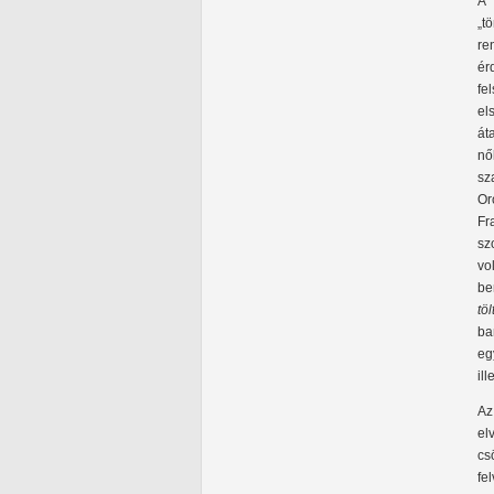
A 
„t
re
ér
fe
el
át
nő
sz
O
Fr
sz
vo
be
tö
ba
eg
il
Az
el
cs
fe