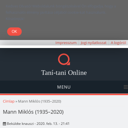
Kedves Olvasó! Weboldalunk böngészésével Ön elfogadja, hogy a
felhasználói élmény javítása céljából cookie-kat használunk.
Köszönjük!
Impresszum
Jogi nyilatkozat
A logóról
Taní-tani Online
MENU
Jelenlegi hely
Címlap
» Mann Miklós (1935–2020)
Mann Miklós (1935–2020)
Beküldte
knauszi
- 2020. feb. 13. - 21:41