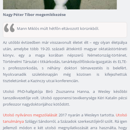
Nagy Péter Tibor megemlékezése
Mann Miklós múlt hétfőn eltávozott körünkből.
Az utóbbi évtizedben már visszavonult életet élt – egy olyan életpálya
után, amelybe több 19-20. századi áttekintő magyar oktatástörténeti
könyv, egy a maga korában népszerű Németország-történet,
Történelmi Társulat-i titkárkodás, tanárképzőfőiskola-igazgatás és ELTE-
s professzorkodás, s néhány doktori témavezetés is belefért.
Nyolcvanadik születésnapján még közösen is kifejezhettük
tiszteletünket a Kazinczy utcai konferencián.
Utolsó PhD-hallgatója Biró Zsuzsanna Hanna, a Wesley későbbi
tanszékvezetője volt. Utolsó opponensi tevékenysége Kéri Katalin pécsi
professzor nagydoktorijához kötődött.
Utolsó nyilvános megszólalását
2017 nyarán a Wesleyn tartotta.
Utolsó
tanulmánya
Szilágyi Sándorról, a Századok szerkesztőjéről szólt. Rá igen
jellemző módon e két utolsó megnyilatkozását arra használta, hogy