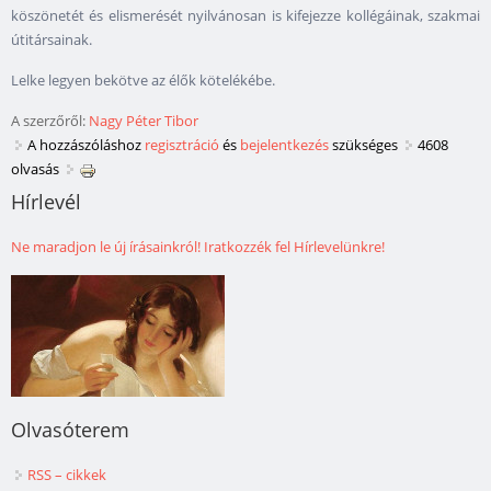
köszönetét és elismerését nyilvánosan is kifejezze kollégáinak, szakmai
útitársainak.
Lelke legyen bekötve az élők kötelékébe.
A szerzőről:
Nagy Péter Tibor
A hozzászóláshoz
regisztráció
és
bejelentkezés
szükséges
4608
olvasás
Hírlevél
Ne maradjon le új írásainkról! Iratkozzék fel Hírlevelünkre!
Olvasóterem
RSS – cikkek