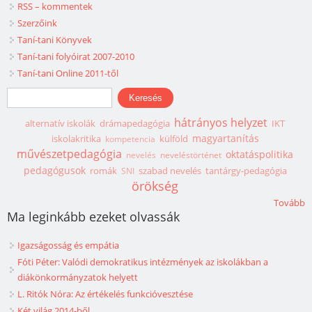
RSS – kommentek
Szerzőink
Taní-tani Könyvek
Taní-tani folyóirat 2007-2010
Taní-tani Online 2011-től
Keresés űrlap
Keresés
hátrányos helyzet
alternatív iskolák
drámapedagógia
IKT
magyartanítás
iskolakritika
külföld
kompetencia
művészetpedagógia
oktatáspolitika
nevelés
neveléstörténet
pedagógusok
romák
szabad nevelés
tantárgy-pedagógia
SNI
örökség
Tovább
Ma leginkább ezeket olvassák
Igazságosság és empátia
Fóti Péter: Valódi demokratikus intézmények az iskolákban a
diákönkormányzatok helyett
L. Ritók Nóra: Az értékelés funkcióvesztése
Két világ 2014-ből