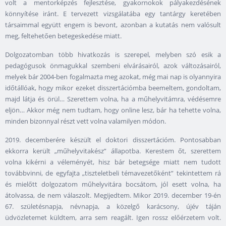
volt a mentorképzés fejlesztése, gyakornokok pályakezdésének
könnyítése iránt. E tervezett vizsgálatába egy tantárgy keretében
társaimmal együtt engem is bevont, azonban a kutatás nem valósult
meg, feltehetően betegeskedése miatt.
Dolgozatomban több hivatkozás is szerepel, melyben szó esik a
pedagógusok önmagukkal szembeni elvárásairól, azok változásairól,
melyek bár 2004-ben fogalmazta meg azokat, még mai nap is olyannyira
időtállóak, hogy mikor ezeket disszertációmba beemeltem, gondoltam,
majd látja és örül… Szerettem volna, ha a műhelyvitámra, védésemre
eljön… Akkor még nem tudtam, hogy online lesz, bár ha tehette volna,
minden bizonnyal részt vett volna valamilyen módon.
2019. decemberére készült el doktori disszertációm. Pontosabban
ekkorra került „műhelyvitakész” állapotba. Kerestem őt, szerettem
volna kikérni a véleményét, hisz bár betegsége miatt nem tudott
továbbvinni, de egyfajta „tiszteletbeli témavezetőként” tekintettem rá
és mielőtt dolgozatom műhelyvitára bocsátom, jól esett volna, ha
átolvassa, de nem válaszolt. Megijedtem. Mikor 2019. december 19-én
67. születésnapja, névnapja, a közelgő karácsony, újév táján
üdvözletemet küldtem, arra sem reagált. Igen rossz előérzetem volt.