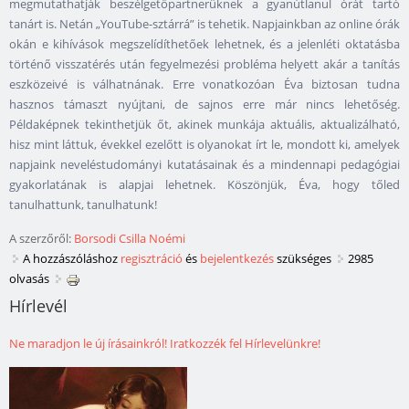
megmutathatják beszélgetőpartnerüknek a gyanútlanul órát tartó
tanárt is. Netán „YouTube-sztárrá” is tehetik. Napjainkban az online órák
okán e kihívások megszelídíthetőek lehetnek, és a jelenléti oktatásba
történő visszatérés után fegyelmezési probléma helyett akár a tanítás
eszközeivé is válhatnának. Erre vonatkozóan Éva biztosan tudna
hasznos támaszt nyújtani, de sajnos erre már nincs lehetőség.
Példaképnek tekinthetjük őt, akinek munkája aktuális, aktualizálható,
hisz mint láttuk, évekkel ezelőtt is olyanokat írt le, mondott ki, amelyek
napjaink neveléstudományi kutatásainak és a mindennapi pedagógiai
gyakorlatának is alapjai lehetnek. Köszönjük, Éva, hogy tőled
tanulhattunk, tanulhatunk!
A szerzőről:
Borsodi Csilla Noémi
A hozzászóláshoz
regisztráció
és
bejelentkezés
szükséges
2985
olvasás
Hírlevél
Ne maradjon le új írásainkról! Iratkozzék fel Hírlevelünkre!