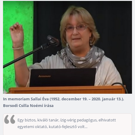
In memoriam Sallai Éva (1952. december 19. – 2020. január 13.).
Borsodi Csilla Noémi írása
Egy biztos, kiváló tanár, ízig-vérig pedagógus, elhivatott
egyetemi oktató, kutató-fejlesztő volt...