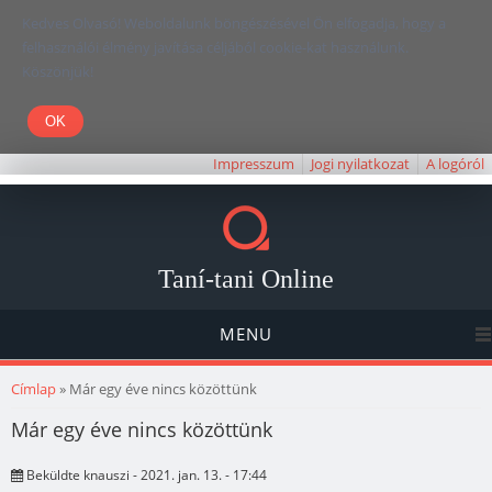
Kedves Olvasó! Weboldalunk böngészésével Ön elfogadja, hogy a
felhasználói élmény javítása céljából cookie-kat használunk.
Köszönjük!
Impresszum
Jogi nyilatkozat
A logóról
Taní-tani Online
MENU
Jelenlegi hely
Címlap
» Már egy éve nincs közöttünk
Már egy éve nincs közöttünk
Beküldte
knauszi
- 2021. jan. 13. - 17:44