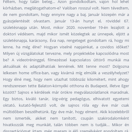
Féltem, hogy talán beteg… Azon gondolkodtam, vajon hol lehet
kórházban, meglátogathatom-e? Valóban rosszul volt. Nem tévedtem,
de nem gondoltam, hogy ennyire nagy a baj. Január közepén már a
gyászjelentését olvastam. Január 13-án hunyt el, röviddel 67.
születésnapja után. Most, mikor 2020. november 19-én lezajlott a
doktori védésem, majd mikor ismét közelegtek az ünnepek, eljött a
születésnapja, karácsony, Éva nap, rengeteget gondoltam rá, hogy mi
lenne, ha még élne? Hogyan viselné napjainkat, a covidos időket?
Milyen új vizsgálatokat tervezne, mely projektekbe kapcsolódna most
be? A videotréninggel, filmezéssel kapcsolatos úttörő munkái ma
aktuálisak és adaptálhatóak lennének. Mit tenne most? Dolgozna
lelkesen home office-ban, vagy kivárná míg elmúlik a veszélyhelyzet?
Hogy élné meg, hogy nem utazhat többszáz kilométert, mint ahogy
rendszeresen tette Balaton-környéki otthona és Budapest, illetve Eger
között? Sajnos e kérdések már örökre megválaszolatlanok maradnak.
Egy biztos, kiváló tanár, ízig-vérig pedagógus, elhivatott egyetemi
oktató, kutató-fejlesztő volt, de sajnos róla egy éve már csak
múltidőben beszélhetünk. Egy éve már, hogy elment. Akik közelebbről
nem ismerték, akiket nem tanított, csupán szakirodalomként
hivatkozzák meg munkáit, talán többen nem is tudják… Mikor én
disszertációmat írtam, még magam is élő személyként gondoltam rá.