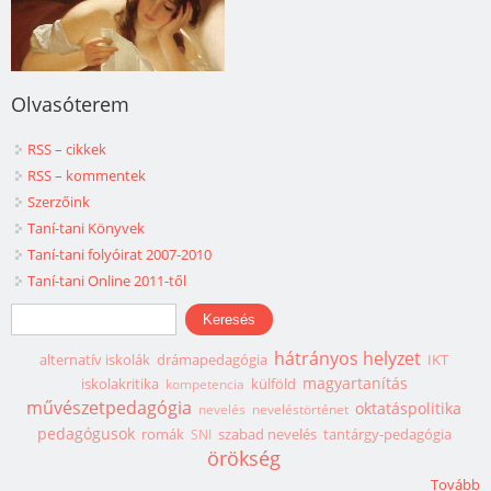
Olvasóterem
RSS – cikkek
RSS – kommentek
Szerzőink
Taní-tani Könyvek
Taní-tani folyóirat 2007-2010
Taní-tani Online 2011-től
Keresés űrlap
Keresés
hátrányos helyzet
alternatív iskolák
drámapedagógia
IKT
magyartanítás
iskolakritika
külföld
kompetencia
művészetpedagógia
oktatáspolitika
nevelés
neveléstörténet
pedagógusok
romák
szabad nevelés
tantárgy-pedagógia
SNI
örökség
Tovább