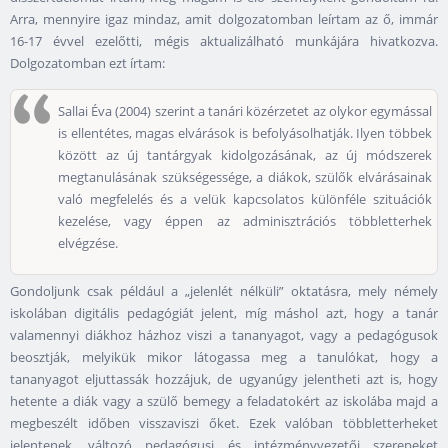
Arra, mennyire igaz mindaz, amit dolgozatomban leírtam az ő, immár
16-17 évvel ezelőtti, mégis aktualizálható munkájára hivatkozva.
Dolgozatomban ezt írtam:
Sallai Éva (2004) szerint a tanári közérzetet az olykor egymással
is ellentétes, magas elvárások is befolyásolhatják. Ilyen többek
között az új tantárgyak kidolgozásának, az új módszerek
megtanulásának szükségessége, a diákok, szülők elvárásainak
való megfelelés és a velük kapcsolatos különféle szituációk
kezelése, vagy éppen az adminisztrációs többletterhek
elvégzése.
Gondoljunk csak például a „jelenlét nélküli” oktatásra, mely némely
iskolában digitális pedagógiát jelent, míg máshol azt, hogy a tanár
valamennyi diákhoz házhoz viszi a tananyagot, vagy a pedagógusok
beosztják, melyikük mikor látogassa meg a tanulókat, hogy a
tananyagot eljuttassák hozzájuk, de ugyanúgy jelentheti azt is, hogy
hetente a diák vagy a szülő bemegy a feladatokért az iskolába majd a
megbeszélt időben visszaviszi őket. Ezek valóban többletterheket
jelentenek, változó pedagógusi és intézményvezetői szerepeket