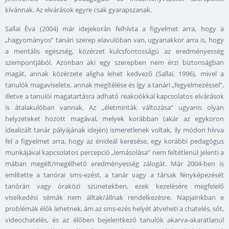
kívánnak. Az elvárások egyre csak gyarapszanak.
Sallai Éva (2004) már idejekorán felhívta a figyelmet arra, hogy a
„hagyományos” tanári szerep elavulóban van, ugyanakkor arra is, hogy
a mentális egészség, közérzet kulcsfontosságú az eredményesség
szempontjából. Azonban aki egy szerepben nem érzi biztonságban
magát, annak közérzete aligha lehet kedvező (Sallai, 1996), mivel a
tanulók magaviselete, annak megítélése és így a tanári „fegyelmezéssel”,
illetve a tanulói magatartásra adható reakciókkal kapcsolatos elvárások
is átalakulóban vannak. Az „életminták változása” ugyanis olyan
helyzeteket hozott magával, melyek korábban (akár az egykoron
idealizált tanár pályájának idején) ismeretlenek voltak, ily módon hívva
fel a figyelmet arra, hogy az énideál keresése, egy korábbi pedagógus
munkájával kapcsolatos percepció „lemásolása” nem feltétlenül jelenti a
mában megélt/megélhető eredményesség zálogát. Már 2004-ben is
említette a tanórai sms-ezést, a tanár vagy a társak fényképezését
tanórán vagy óraközi szünetekben, ezek kezelésére megfelelő
viselkedési sémák nem álltak/állnak rendelkezésre. Napjainkban e
problémák élők lehetnek, ám az sms-ezés helyét átveheti a chatelés, sőt,
videochatelés, és az élőben bejelentkező tanulók akarva-akaratlanul