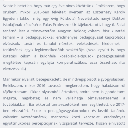
Szinte hihetetlen, hogy már egy éve nincs közöttünk. Emlékszem, hogy
örültem, mikor 2015-ben felvételt nyertem az Eszterházy Károly
Egyetem (akkor még egy évig Főiskola) Neveléstudományi Doktori
Iskolájának képzésére. Falus Professzor Úr tájékoztatott, hogy ő, Sallai
tanárnő lesz a témavezetőm. Nagyon boldog voltam, hisz kutatási
témám – a pedagógusokkal, eredményes pedagógussal kapcsolatos
elvárások, tanári és tanulói nézetek, vélekedések, hiedelmek –
területének egyik legkiemelkedőbb szakértője. (Azzal együtt is, hogy
kutatási célom a különféle középiskola-típusok pedagógusainak
megítélése kapcsán egyfajta komparatisztikus, azaz összehasonlító
elemzés volt.)
Már mikor elvállalt, betegeskedett, de mindvégig bízott a gyógyulásban.
Emlékszem, mikor 2016 tavaszán megkerestem, hogy haladásomról
tájékoztassam. Ekkor olyasmiről értesített, amire nem is gondoltam:
megírta, nagybeteg és nem vállalhatja témavezetésemet a
továbbiakban. Bár ekkortól témavezetőként nem segíthetett, de 2017-
ben visszatért. Ekkor a pedagógusgyakornokok és kezdő tanárok,
valamint vezetőtanáraik, mentoraik közti kapcsolat, eredményes
együttműködés percepciójának vizsgálatát tervezte, hiszen elhivatott