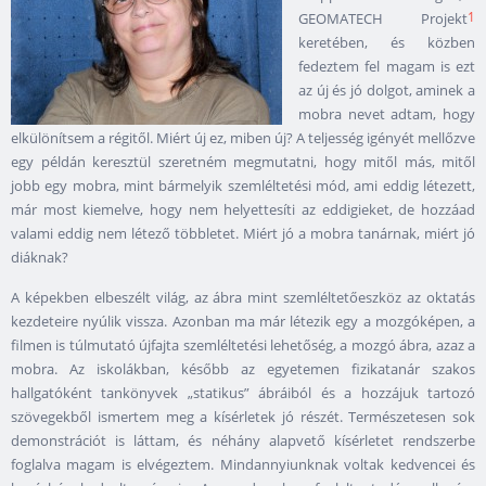
1
GEOMATECH Projekt
keretében, és közben
fedeztem fel magam is ezt
az új és jó dolgot, aminek a
mobra nevet adtam, hogy
elkülönítsem a régitől. Miért új ez, miben új? A teljesség igényét mellőzve
egy példán keresztül szeretném megmutatni, hogy mitől más, mitől
jobb egy mobra, mint bármelyik szemléltetési mód, ami eddig létezett,
már most kiemelve, hogy nem helyettesíti az eddigieket, de hozzáad
valami eddig nem létező többletet. Miért jó a mobra tanárnak, miért jó
diáknak?
A képekben elbeszélt világ, az ábra mint szemléltetőeszköz az oktatás
kezdeteire nyúlik vissza. Azonban ma már létezik egy a mozgóképen, a
filmen is túlmutató újfajta szemléltetési lehetőség, a mozgó ábra, azaz a
mobra. Az iskolákban, később az egyetemen fizikatanár szakos
hallgatóként tankönyvek „statikus” ábráiból és a hozzájuk tartozó
szövegekből ismertem meg a kísérletek jó részét. Természetesen sok
demonstrációt is láttam, és néhány alapvető kísérletet rendszerbe
foglalva magam is elvégeztem. Mindannyiunknak voltak kedvencei és