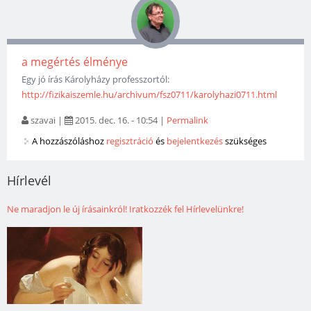
a megértés élménye
Egy jó írás Károlyházy professzortól:
http://fizikaiszemle.hu/archivum/fsz0711/karolyhazi0711.html
szavai
|
2015. dec. 16. - 10:54
|
Permalink
A hozzászóláshoz
regisztráció
és
bejelentkezés
szükséges
Hírlevél
Ne maradjon le új írásainkról! Iratkozzék fel Hírlevelünkre!