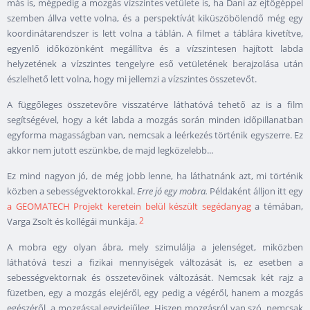
más is, mégpedig a mozgás vízszintes vetülete is, ha Dani az ejtőgéppel
szemben állva vette volna, és a perspektívát kiküszöbölendő még egy
koordinátarendszer is lett volna a táblán. A filmet a táblára kivetítve,
egyenlő időközönként megállítva és a vízszintesen hajított labda
helyzetének a vízszintes tengelyre eső vetületének berajzolása után
észlelhető lett volna, hogy mi jellemzi a vízszintes összetevőt.
A függőleges összetevőre visszatérve láthatóvá tehető az is a film
segítségével, hogy a két labda a mozgás során minden időpillanatban
egyforma magasságban van, nemcsak a leérkezés történik egyszerre. Ez
akkor nem jutott eszünkbe, de majd legközelebb...
Ez mind nagyon jó, de még jobb lenne, ha láthatnánk azt, mi történik
közben a sebességvektorokkal.
Erre jó egy mobra.
Példaként álljon itt egy
a GEOMATECH Projekt keretein belül készült segédanyag
a témában,
2
Varga Zsolt és kollégái munkája.
A mobra egy olyan ábra, mely szimulálja a jelenséget, miközben
láthatóvá teszi a fizikai mennyiségek változását is, ez esetben a
sebességvektornak és összetevőinek változását. Nemcsak két rajz a
füzetben, egy a mozgás elejéről, egy pedig a végéről, hanem a mozgás
egészéről, a mozgással egyidejűleg. Hiszen mozgásról van szó, nemcsak