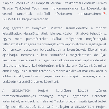
Alapiné Ecseri Éva, a Budapesti Műszaki Szakképzési Centrum Puskás
Tivadar Távközlési Technikum Infokommunikációs Szakközépiskolája
3
vezető tanárának ötletéből készítettem munkatársaimmal
a
GEOMATECH Projekt keretében.
Még egyszer az előnyökről. Pusztán szemlélődéskor a mobrát
lelassíthatjuk, visszajátszhatjuk, jelenség közben láthatóvá tehetjük az
egyes mért paramétereket. Ezáltal mélyebben megérthetjük,
felfedezhetjük az egyes mennyiségek közti kapcsolatokat a segítségével.
De nemcsak passzívan befogadhatjuk a jelenségeket. Diákjainknak
ajánlhatjuk nemcsak a kész szimulációk megtekintését, de újak
készítését is, ezzel nekik is megadva az alkotás örömét. Saját modelleket
alkothatunk, hisz el kell döntenünk, mit is akarunk ábrázolni, és mi az,
amit kihagyunk a szemléltetésből. A mobra a diákokat már csak azért is
jobban érdekli, mert számítógépen van, és hozzájuk manapság ezen az
eszközön keresztül érdemes közelíteni.
A GEOMATECH Projekt keretében készült számos
természettudományos tananyag, melyek ingyenesen elérhetők,
valamint olyan videók is, melyeket Tracker program segítségével tettek
még szemléletesebbé. Éder Ottó kollégám a GEOMATECH Projekt