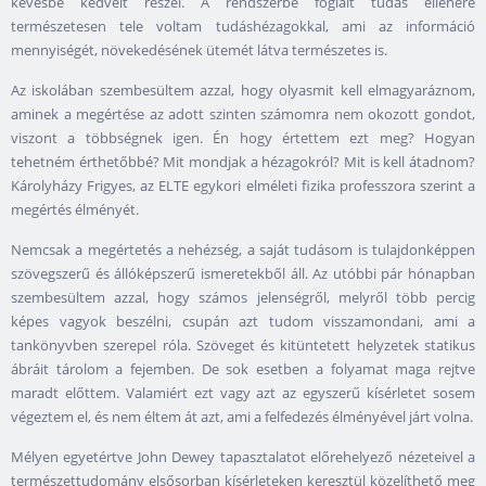
kevésbé kedvelt részei. A rendszerbe foglalt tudás ellenére
természetesen tele voltam tudáshézagokkal, ami az információ
mennyiségét, növekedésének ütemét látva természetes is.
Az iskolában szembesültem azzal, hogy olyasmit kell elmagyaráznom,
aminek a megértése az adott szinten számomra nem okozott gondot,
viszont a többségnek igen. Én hogy értettem ezt meg? Hogyan
tehetném érthetőbbé? Mit mondjak a hézagokról? Mit is kell átadnom?
Károlyházy Frigyes, az ELTE egykori elméleti fizika professzora szerint a
megértés élményét.
Nemcsak a megértetés a nehézség, a saját tudásom is tulajdonképpen
szövegszerű és állóképszerű ismeretekből áll. Az utóbbi pár hónapban
szembesültem azzal, hogy számos jelenségről, melyről több percig
képes vagyok beszélni, csupán azt tudom visszamondani, ami a
tankönyvben szerepel róla. Szöveget és kitüntetett helyzetek statikus
ábráit tárolom a fejemben. De sok esetben a folyamat maga rejtve
maradt előttem. Valamiért ezt vagy azt az egyszerű kísérletet sosem
végeztem el, és nem éltem át azt, ami a felfedezés élményével járt volna.
Mélyen egyetértve John Dewey tapasztalatot előrehelyező nézeteivel a
természettudomány elsősorban kísérleteken keresztül közelíthető meg