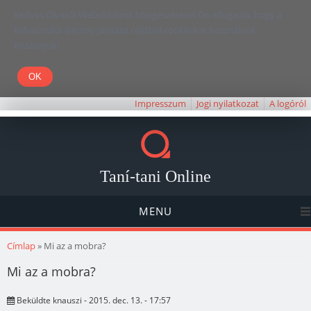
Kedves Olvasó! Weboldalunk böngészésével Ön elfogadja, hogy a
felhasználói élmény javítása céljából cookie-kat használunk.
Köszönjük!
Impresszum
Jogi nyilatkozat
A logóról
Taní-tani Online
MENU
Jelenlegi hely
Címlap
» Mi az a mobra?
Mi az a mobra?
Beküldte
knauszi
- 2015. dec. 13. - 17:57