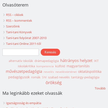
Olvasóterem
RSS – cikkek
RSS – kommentek
Szerzőink
Taní-tani Könyvek
Taní-tani folyóirat 2007-2010
Taní-tani Online 2011-től
Keresés űrlap
Keresés
hátrányos helyzet
alternatív iskolák
drámapedagógia
IKT
magyartanítás
iskolakritika
külföld
kompetencia
művészetpedagógia
oktatáspolitika
nevelés
neveléstörténet
pedagógusok
romák
szabad nevelés
tantárgy-pedagógia
SNI
örökség
Tovább
Ma leginkább ezeket olvassák
Igazságosság és empátia