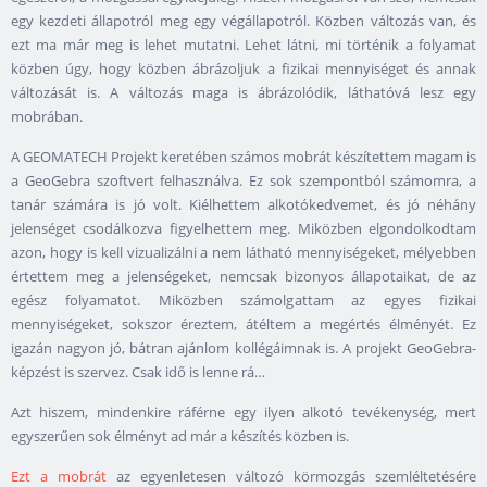
egy kezdeti állapotról meg egy végállapotról. Közben változás van, és
ezt ma már meg is lehet mutatni. Lehet látni, mi történik a folyamat
közben úgy, hogy közben ábrázoljuk a fizikai mennyiséget és annak
változását is. A változás maga is ábrázolódik, láthatóvá lesz egy
mobrában.
A GEOMATECH Projekt keretében számos mobrát készítettem magam is
a GeoGebra szoftvert felhasználva. Ez sok szempontból számomra, a
tanár számára is jó volt. Kiélhettem alkotókedvemet, és jó néhány
jelenséget csodálkozva figyelhettem meg. Miközben elgondolkodtam
azon, hogy is kell vizualizálni a nem látható mennyiségeket, mélyebben
értettem meg a jelenségeket, nemcsak bizonyos állapotaikat, de az
egész folyamatot. Miközben számolgattam az egyes fizikai
mennyiségeket, sokszor éreztem, átéltem a megértés élményét. Ez
igazán nagyon jó, bátran ajánlom kollégáimnak is. A projekt GeoGebra-
képzést is szervez. Csak idő is lenne rá…
Azt hiszem, mindenkire ráférne egy ilyen alkotó tevékenység, mert
egyszerűen sok élményt ad már a készítés közben is.
Ezt a mobrát
az egyenletesen változó körmozgás szemléltetésére