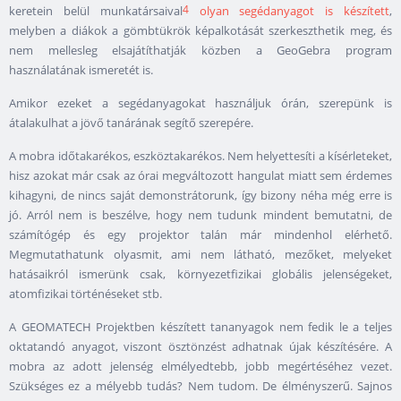
4
keretein belül munkatársaival
olyan segédanyagot is készített
,
melyben a diákok a gömbtükrök képalkotását szerkeszthetik meg, és
nem mellesleg elsajátíthatják közben a GeoGebra program
használatának ismeretét is.
Amikor ezeket a segédanyagokat használjuk órán, szerepünk is
átalakulhat a jövő tanárának segítő szerepére.
A mobra időtakarékos, eszköztakarékos. Nem helyettesíti a kísérleteket,
hisz azokat már csak az órai megváltozott hangulat miatt sem érdemes
kihagyni, de nincs saját demonstrátorunk, így bizony néha még erre is
jó. Arról nem is beszélve, hogy nem tudunk mindent bemutatni, de
számítógép és egy projektor talán már mindenhol elérhető.
Megmutathatunk olyasmit, ami nem látható, mezőket, melyeket
hatásaikról ismerünk csak, környezetfizikai globális jelenségeket,
atomfizikai történéseket stb.
A GEOMATECH Projektben készített tananyagok nem fedik le a teljes
oktatandó anyagot, viszont ösztönzést adhatnak újak készítésére. A
mobra az adott jelenség elmélyedtebb, jobb megértéséhez vezet.
Szükséges ez a mélyebb tudás? Nem tudom. De élményszerű. Sajnos