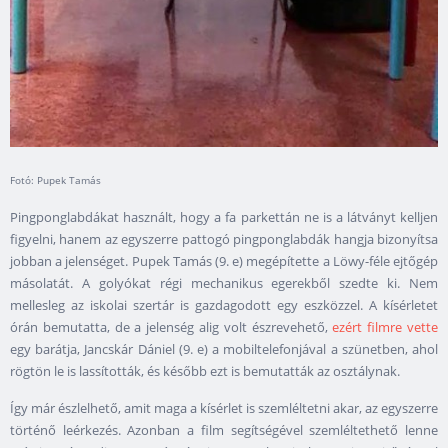
Fotó: Pupek Tamás
Pingponglabdákat használt, hogy a fa parkettán ne is a látványt kelljen
figyelni, hanem az egyszerre pattogó pingponglabdák hangja bizonyítsa
jobban a jelenséget. Pupek Tamás (9. e) megépítette a Löwy-féle ejtőgép
másolatát. A golyókat régi mechanikus egerekből szedte ki. Nem
mellesleg az iskolai szertár is gazdagodott egy eszközzel. A kísérletet
órán bemutatta, de a jelenség alig volt észrevehető,
ezért filmre vette
egy barátja, Jancskár Dániel (9. e) a mobiltelefonjával a szünetben, ahol
rögtön le is lassították, és később ezt is bemutatták az osztálynak.
Így már észlelhető, amit maga a kísérlet is szemléltetni akar, az egyszerre
történő leérkezés. Azonban a film segítségével szemléltethető lenne