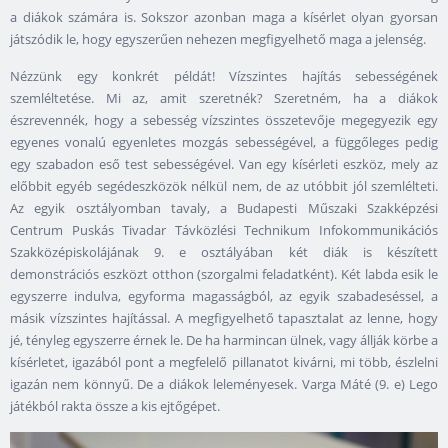
a diákok számára is. Sokszor azonban maga a kísérlet olyan gyorsan
játszódik le, hogy egyszerűen nehezen megfigyelhető maga a jelenség.
Nézzünk egy konkrét példát! Vízszintes hajítás sebességének
szemléltetése. Mi az, amit szeretnék? Szeretném, ha a diákok
észrevennék, hogy a sebesség vízszintes összetevője megegyezik egy
egyenes vonalú egyenletes mozgás sebességével, a függőleges pedig
egy szabadon eső test sebességével. Van egy kísérleti eszköz, mely az
előbbit egyéb segédeszközök nélkül nem, de az utóbbit jól szemlélteti.
Az egyik osztályomban tavaly, a Budapesti Műszaki Szakképzési
Centrum Puskás Tivadar Távközlési Technikum Infokommunikációs
Szakközépiskolájának 9. e osztályában két diák is készített
demonstrációs eszközt otthon (szorgalmi feladatként). Két labda esik le
egyszerre indulva, egyforma magasságból, az egyik szabadeséssel, a
másik vízszintes hajítással. A megfigyelhető tapasztalat az lenne, hogy
jé, tényleg egyszerre érnek le. De ha harmincan ülnek, vagy állják körbe a
kísérletet, igazából pont a megfelelő pillanatot kivárni, mi több, észlelni
igazán nem könnyű. De a diákok leleményesek. Varga Máté (9. e) Lego
játékból rakta össze a kis ejtőgépet.