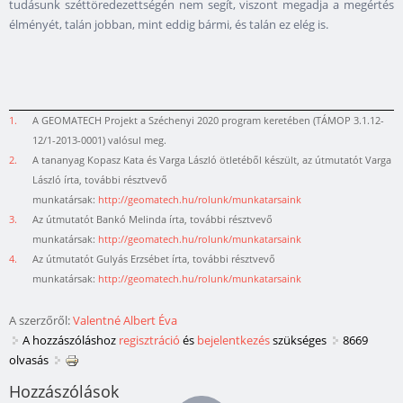
tudásunk széttöredezettségén nem segít, viszont megadja a megértés
élményét, talán jobban, mint eddig bármi, és talán ez elég is.
1.
A GEOMATECH Projekt a Széchenyi 2020 program keretében (TÁMOP 3.1.12-
12/1-2013-0001) valósul meg.
2.
A tananyag Kopasz Kata és Varga László ötletéből készült, az útmutatót Varga
László írta, további résztvevő
munkatársak:
http://geomatech.hu/rolunk/munkatarsaink
3.
Az útmutatót Bankó Melinda írta, további résztvevő
munkatársak:
http://geomatech.hu/rolunk/munkatarsaink
4.
Az útmutatót Gulyás Erzsébet írta, további résztvevő
munkatársak:
http://geomatech.hu/rolunk/munkatarsaink
A szerzőről:
Valentné Albert Éva
A hozzászóláshoz
regisztráció
és
bejelentkezés
szükséges
8669
olvasás
Hozzászólások