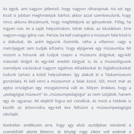
Az egyik, ami nagyon jellemző, hogy nagyon ráharapnak. Ha ezt egy
kicsit is jobban meghirdetjük bárhol, akkor azzal szembesülünk, hogy
nincs akkora létszámunk, hogy megfeleljünk az igényeknek. Főleg, ha
ingyen van, és a saját helyszínükön, tehát náluk, az iskolákban. Erre
nagyon-nagy igény van. Persze, be kell csalogatni a múzeum falai közé is
a diákokat, de azért legyünk őszinték, néha a villamos- vagy a
metrójegyet sem tudják kifizetni, hogy eljöjjenek egy múzeumba. Mi
viszont a hónunk alá tudjuk csapni a múzeumi dolgokat, egy-két
másolati dolgot és egy-két eredeti tárgyat is, és a muzeológusok
személyes varázsával nagyon izgalmas előadásokat és foglalkozásokat
tudunk tartani a külső helyszíneken. Így alakult ki a Táskamúzeum
gondolata. Ki kell vinni a múzeumot a falak közül. Sőt, most már az
egész országban egy mozgalommá vált ez. Milyen érdekes, hogy a
„pedagógiai múzeum” és „múzeumpedagógia” az nem szójáték, hanem
egy és ugyanaz. Mi elejétől fogva ezt csináltuk, és most a többiek is
kezdik az árbocrúdra egy-két éve felhúzni a múzeumpedagógia
zászlaját.
Konkrétan emlékszem arra, hogy egy elsős osztályban mindenki a
szamárfület akarta felvenni, és tényleg nagy sikere volt ezeknek a