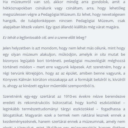
Ha múzeumról van szó, akkor mindig arra gondolok, amit a
hétköznapokban csinálunk vagy csináltam, arra, hogy lehetőleg
megszülessen végre a Pedagógiai Múzeum. Ez lehet, hogy nevetségesen
hangzik, de tulajdonképpen nincsen Pedagógiai Múzeum, csak
alapjaiban létezik valami. Egy igazi állandó kiállítás még várat magára.
Ez tehát a legfontosabb cél, ami a szeme előtt lebeg?
Jelen helyzetben is azt mondom, hogy nem lehet más célunk, mint hogy
egy olyan múzeum alakuljon, működjön, amelyik
in situ
mutat be
bizonyos legújabb kori történeti, pedagógiai muzeológiát méghozzá
történeti módon – mert erre vagyunk képesek. Azt szeretném, hogy a
régi tervünk létrejöjjön, hogy az az épület, amiben benne vagyunk, a
Könyves Kálmán körúton visszakapja azt a formáját belülről is, kívülről
is, ahogy az kinézett egykor műemléki szempontból is.
Szeretnénk egy-egy szertárat az 1910-es évekre nézve berendezve
eredeti és rekonstrukciós bútorzattal, hogy korhű eszközökkel –
leginkább természettudományi tárgyi eszközökkel – fogadhassa a
látogatókat. Magyarán ezek a termek nem raktárai lesznek ennek a
kezdeményezésnek, hanem szertárai ennek a múzeumnak, amely nem
elrejti a tárgyakat, mint általában egy múzeumraktár, hanem életben