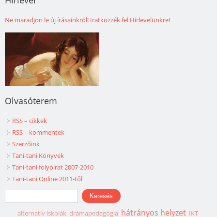
Hírlevél
Ne maradjon le új írásainkról! Iratkozzék fel Hírlevelünkre!
Olvasóterem
RSS – cikkek
RSS – kommentek
Szerzőink
Taní-tani Könyvek
Taní-tani folyóirat 2007-2010
Taní-tani Online 2011-től
Keresés űrlap
Keresés
hátrányos helyzet
alternatív iskolák
drámapedagógia
IKT