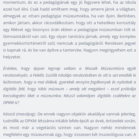
momentum, és ez a pedagógiának egy jó fegyvere lehet, ha az iskola
ezzel tud élni. Csak hadd említsem meg, hogy amerre járok a világban,
elmegyek az ottani pedagógiai múzeumokba, ha van ilyen. Berlinben,
amikor jártam, akkor rácsodálkoztam, hogy ott a hetedikes korosztály
egy félévet egy bizonyos órán ebben a pedagógiai múzeumban tölt el.
Gimnazistákról van szó. Egy olyan tanórára járnak, amely egy komplex
gyermekkortörténetről szól, nemcsak a pedagógiáról. Rendesen jegyet
is kapnak rá, és be van építve a tantervbe. Nagyon megirigyeltem ezt a
helyzetet.
Érdekes, hogy éppen tegnap voltam a Mozaik Múzeumtúra egyik
rendezvényén, a Felelős Szülők Iskolája rendezésében és ott is azt emelték ki
különösen, hogy a mai diákok, gyerekek annyira fogékonyak és nyitottak a
digitális felé, hogy több múzeum – amely ott megjelent – ezzel próbálja
becsalogatni őket a múzeumba. Készül valamilyen digitális csalétekre az
OPKM is?
Készül
(mosolyog).
De ennek nagyon objektív akadályai vannak jelenleg,
tudniillik az OPKM létszáma inkább lefele épült az évek, évtizedek során,
és most már a vegetációs szinten van. Nagyon nehéz mindennek
megfelelni egy múzeumnak úgy, hogy összesen két muzeológusa van. A