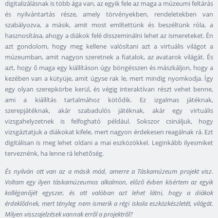
digitalizálásnak is több ága van, az egyik fele az maga a múzeumi feltárás
és nyilvántartás része, amely törvényekben, rendeletekben van
szabályozva, a másik, amit most említettünk és beszéltünk róla, a
hasznosítása, ahogy a diákok felé disszeminálni lehet az ismereteket. Én
azt gondolom, hogy meg kellene valósítani azt a virtuális világot a
múzeumban, amit nagyon szeretnek a fiatalok, az avatarok világát. És
azt, hogy ő maga egy kiállításon úgy böngésszen és mászkáljon, hogy a
kezében van a kütyüje, amit úgyse rak le, mert mindig nyomkodja. Így
egy olyan szerepkörbe kerül, és végig interaktívan részt vehet benne,
ami a kiállítás tartalmához kötődik. Ez izgalmas játéknak,
szerepjátéknak, akár szabadulós játéknak, akár egy virtuális
vizsgahelyzetnek is felfogható például. Sokszor csináljuk, hogy
vizsgáztatjuk a diákokat kifele, mert nagyon érdekesen reagálnak rá. Ezt
digitálisan is meg lehet oldani a mai eszközökkel. Leginkább ilyesmiket
terveznénk, ha lenne rá lehetőség.
És nyilván ott van az a másik mód, amerre a Táskamúzeum projekt visz.
Voltam egy ilyen táskamúzeumos alkalmon, előző évben kísértem az egyik
kolléganőjét egyszer, és ott valóban azt lehet látni, hogy a diákok
érdeklődnek, mert tényleg nem ismerik a régi iskola eszközkészletét, világát.
Milyen visszajelzések vannak erről a projektről?