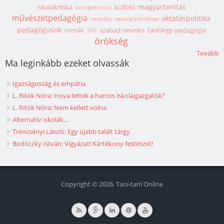
magyartanítás
iskolakritika
külföld
kompetencia
művészetpedagógia
oktatáspolitika
nevelés
neveléstörténet
pedagógusok
romák
szabad nevelés
tantárgy-pedagógia
SNI
örökség
Tovább
Ma leginkább ezeket olvassák
Igazságosság és empátia
L. Ritók Nóra: Hova lettek a harcos iskolaigazgatók?
L. Ritók Nóra: Nem kellett volna
Alternatív iskolák...
Trencsényi László: Egy újabb talált tárgy
Bodóczky István: Vigyázat! Kártékony festészet!
Copyright © 2026, Taní-tani Online