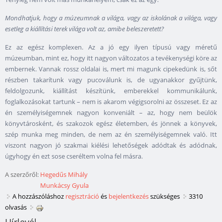
Mondhatjuk, hogy a múzeumnak a világa, vagy az iskolának a világa, vagy
esetleg a kiállítási terek világa volt az, amibe beleszeretett?
Ez az egész komplexen. Az a jó egy ilyen típusú vagy méretű
múzeumban, mint ez, hogy itt nagyon változatos a tevékenységi köre az
embernek. Vannak rossz oldalai is, mert mi magunk cipekedünk is, sőt
részben takarítunk vagy pucoválunk is, de ugyanakkor gyűjtünk,
feldolgozunk, kiállítást készítünk, emberekkel kommunikálunk,
foglalkozásokat tartunk – nem is akarom végigsorolni az összeset. Ez az
én személyiségemnek nagyon konveniált – az, hogy nem beülök
könyvtárosként, és szakozok egész életemben, és jönnek a könyvek,
szép munka meg minden, de nem az én személyiségemnek való. Itt
viszont nagyon jó szakmai kiélési lehetőségek adódtak és adódnak,
úgyhogy én ezt sose cseréltem volna fel másra.
A szerzőről:
Hegedűs Mihály
Munkácsy Gyula
A hozzászóláshoz
regisztráció
és
bejelentkezés
szükséges
3310
olvasás