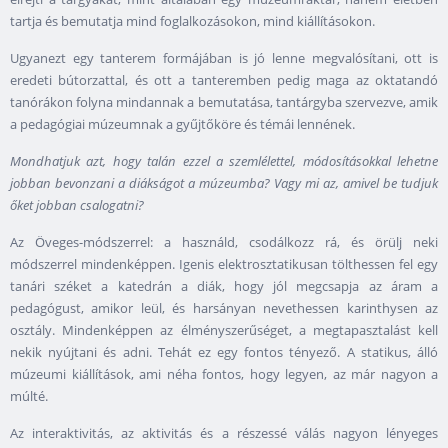
tartja és bemutatja mind foglalkozásokon, mind kiállításokon.
Ugyanezt egy tanterem formájában is jó lenne megvalósítani, ott is
eredeti bútorzattal, és ott a tanteremben pedig maga az oktatandó
tanórákon folyna mindannak a bemutatása, tantárgyba szervezve, amik
a pedagógiai múzeumnak a gyűjtőköre és témái lennének.
Mondhatjuk azt, hogy talán ezzel a szemlélettel, módosításokkal lehetne
jobban bevonzani a diákságot a múzeumba? Vagy mi az, amivel be tudjuk
őket jobban csalogatni?
Az Öveges-módszerrel: a használd, csodálkozz rá, és örülj neki
módszerrel mindenképpen. Igenis elektrosztatikusan tölthessen fel egy
tanári széket a katedrán a diák, hogy jól megcsapja az áram a
pedagógust, amikor leül, és harsányan nevethessen karinthysen az
osztály. Mindenképpen az élményszerűséget, a megtapasztalást kell
nekik nyújtani és adni. Tehát ez egy fontos tényező. A statikus, álló
múzeumi kiállítások, ami néha fontos, hogy legyen, az már nagyon a
múlté.
Az interaktivitás, az aktivitás és a részessé válás nagyon lényeges