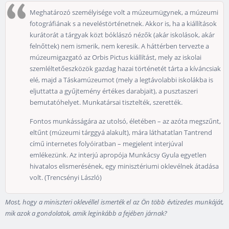
Meghatározó személyisége volt a múzeumügynek, a múzeumi
fotográfiának s a neveléstörténetnek. Akkor is, ha a kiállítások
kurátorát a tárgyak közt bóklászó nézők (akár iskolások, akár
felnőttek) nem ismerik, nem keresik. A háttérben tervezte a
múzeumigazgató az Orbis Pictus kiállítást, mely az iskolai
szemléltetőeszközök gazdag hazai történetét tárta a kíváncsiak
elé, majd a Táskamúzeumot (mely a legtávolabbi iskolákba is
eljuttatta a gyűjtemény értékes darabjait), a pusztaszeri
bemutatóhelyet. Munkatársai tisztelték, szerették.
Fontos munkásságára az utolsó, életében – az azóta megszűnt,
eltűnt (múzeumi tárggyá alakult), mára láthatatlan Tantrend
című internetes folyóiratban – megjelent interjúval
emlékezünk. Az interjú apropója Munkácsy Gyula egyetlen
hivatalos elismerésének, egy minisztériumi oklevélnek átadása
volt. (Trencsényi László)
Most, hogy a miniszteri oklevéllel ismerték el az Ön több évtizedes munkáját,
mik azok a gondolatok, amik leginkább a fejében járnak?