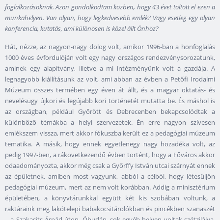
foglalkozásoknak. Azon gondolkodtam közben, hogy 43 évet töltött el ezen a
munkahelyen. Van olyan, hogy legkedvesebb emlék? Vagy esetleg egy olyan
konferencia, kutatás, ami különösen is közel állt Önhöz?
Hát, nézze, az nagyon-nagy dolog volt, amikor 1996-ban a honfoglalás
1000 éves évfordulóján volt egy nagy országos rendezvénysorozatunk,
aminek egy alapítvány, illetve a mi intézményünk volt a gazdája. A
legnagyobb kiállításunk az volt, ami abban az évben a Petőfi Irodalmi
Múzeum összes termében egy éven át állt, és a magyar oktatás- és
nevelésügy újkori és legújabb kori történetét mutatta be. És máshol is
az országban, például Győrött és Debrecenben bekapcsolódtak a
különböző témákba a helyi szervezetek. Én erre nagyon szívesen
emlékszem vissza, mert akkor fókuszba került ez a pedagógiai múzeum
tematika. A másik, hogy ennek egyetlenegy nagy hozadéka volt, az
pedig 1997-ben, a rákövetkezendő évben történt, hogy a Főváros akkor
odaadományozta, akkor még csak a Győrffy István utcai szárnyát ennek
az épületnek, amiben most vagyunk, abból a célból, hogy létesüljön
pedagógiai múzeum, mert az nem volt korábban. Addig a minisztérium
épületében, a könyvtárunkkal együtt két kis szobában voltunk, a
raktáraink meg lakótelepi babakocsitárolókban és pincékben szanaszét
– a Szakasits Árpád úton, Óbudán, sok egyéb helyen voltak szétzilálva.