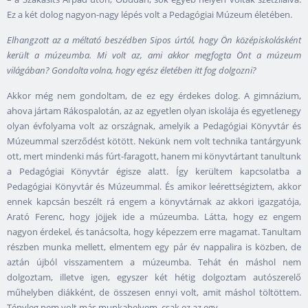
Ez a két dolog nagyon-nagy lépés volt a Pedagógiai Múzeum életében.
Elhangzott az a méltató beszédben Sipos úrtól, hogy Ön középiskolásként
került a múzeumba. Mi volt az, ami akkor megfogta Önt a múzeum
világában? Gondolta volna, hogy egész életében itt fog dolgozni?
Akkor még nem gondoltam, de ez egy érdekes dolog. A gimnázium,
ahova jártam Rákospalotán, az az egyetlen olyan iskolája és egyetlenegy
olyan évfolyama volt az országnak, amelyik a Pedagógiai Könyvtár és
Múzeummal szerződést kötött. Nekünk nem volt technika tantárgyunk
ott, mert mindenki más fúrt-faragott, hanem mi könyvtártant tanultunk
a Pedagógiai Könyvtár égisze alatt. Így kerültem kapcsolatba a
Pedagógiai Könyvtár és Múzeummal. És amikor leérettségiztem, akkor
ennek kapcsán beszélt rá engem a könyvtárnak az akkori igazgatója,
Arató Ferenc, hogy jöjjek ide a múzeumba. Látta, hogy ez engem
nagyon érdekel, és tanácsolta, hogy képezzem erre magamat. Tanultam
részben munka mellett, elmentem egy pár év nappalira is közben, de
aztán újból visszamentem a múzeumba. Tehát én máshol nem
dolgoztam, illetve igen, egyszer két hétig dolgoztam autószerelő
műhelyben diákként, de összesen ennyi volt, amit máshol töltöttem.
Tényleg nem volt más munkahelyem, csak ez az egy.