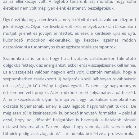
az az ellenkezője volt. A legtöbb tanárunk azt mondta, hogy soha
életében nem volt még ilyen élénk és intenzív beszélgetésük.
Úgy éreztük, hogy a kérdések, amelyekről vitatkoztak, valóban központi
jelentőségűek. Olyan kérdésekről volt szó, amelyek az ukrán társadalom
múltját, jelenét és jövőjét érintették, és ezek a kérdések újra és újra,
különböző módokon előkerültek. Így kezdtek izgalmas módon
összeolvadni a tudományos és az egzisztenciális szempontok.
Számunkra az is fontos, hogy ha a hivatalos vállalásainkon túlmutató
dolgokba fektetjük az energiánkat, akkor erős visszajelzésnek kell lennie.
És a visszajelzés valóban nagyon erős volt. Őszintén reméljük, hogy a
szeptemberben csatlakozott új hallgatók közül néhányan továbbviszik
ezt, a „régi gárda” néhány tagjával együtt. Ez nem egy hagyományos
értelemben vett projekt. Azért működik, mert folyamatos a párbeszéd.
A mi elképzelésünk olyan formája volt egy radikálisan demokratikus
oktatási folyamatnak, amely a CEU legjobb hagyományait tükrözi. De
még ezen túl is kísérletezünk különböző innovatív formákkal – például
azzal, hogy az „idősebb” hallgatókat is bevonjuk a fiatalabb társaik
oktatási folyamatába. Ez nem olyan, hogy vannak, akik szerveznek, a
többiek pedig csak „fogadnak” – mindenki, beleértve a professzorokat