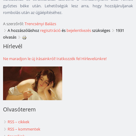
győztes béke után. Lehetőségük lesz arra, hogy hozzájáruljanak
rombolás után az újjáépítéséhez.
A szerzőről:
Trencsényi Balázs
A hozzászóláshoz
regisztráció
és
bejelentkezés
szükséges
1931
olvasás
Hírlevél
Ne maradjon le új írásainkról! Iratkozzék fel Hírlevelünkre!
Olvasóterem
RSS – cikkek
RSS – kommentek