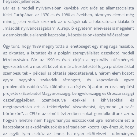
helyzetet jellemezte.
Bár ez a modell nyilvánvalóan kevésbé volt erős az államszocialista
Kelet-Európában az 1970-es és 1980-as években, bizonyos elemei még
mindig jelen voltak ezeknek az országoknak a fokozatosan kialakuló
„második nyilvánosságában”. A „repülő egyetem” elnevezés is megjelent
a demokratikus ellenzék kapcsolati, képzési és önképzési hálózatában.
Úgy tűnt, hogy 1989 megnyitotta a lehetőséget egy még rugalmasabb,
az oktatást, a kutatást és a polgári szerepvállalást összekötő modell
létrehozására. Bár az 1990-es évek elején a regionális intézmények
igyekeztek ezt a modellt követni, már a kezdetektől fogva problémákkal
szembesültek – például az oktatás piacosításával. E három elem között
egyre nagyobb szakadék tátongott, és kapcsolatuk egyre
problematikusabbá vált, különösen a régi és új autoriter rezsimépítési
projektek (Szerbiától Magyarországig, Lengyelországig és Oroszországig)
összefüggésében. Szembesülve ezekkel a kihívásokkal és
megtapasztalva ezt a tekintélyelvű visszahatást, úgymond „a saját
bőrünkön”, a CEU-n az elmúlt évtizedben sokat gondolkodtunk azon,
hogyan lehetne nem hagyományos eszközökkel újra létrehozni ezt a
kapcsolatot az akadémikusok és a társadalom között. Úgy éreztük, hogy
az egyik ilyen eszköz az lenne, ha olyan elkötelezett tudományos