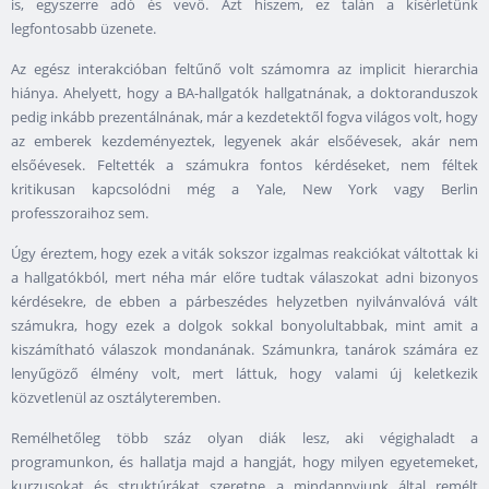
is, egyszerre adó és vevő. Azt hiszem, ez talán a kísérletünk
legfontosabb üzenete.
Az egész interakcióban feltűnő volt számomra az implicit hierarchia
hiánya. Ahelyett, hogy a BA-hallgatók
hallgatnának
, a doktoranduszok
pedig inkább
prezentálnának
, már a kezdetektől fogva világos volt, hogy
az emberek kezdeményeztek, legyenek akár elsőévesek, akár nem
elsőévesek. Feltették a számukra fontos kérdéseket, nem féltek
kritikusan kapcsolódni még a Yale, New York vagy Berlin
professzoraihoz sem.
Úgy éreztem, hogy ezek a viták sokszor izgalmas reakciókat váltottak ki
a hallgatókból, mert néha már előre tudtak válaszokat adni bizonyos
kérdésekre, de ebben a párbeszédes helyzetben nyilvánvalóvá vált
számukra, hogy ezek a dolgok sokkal bonyolultabbak, mint amit a
kiszámítható válaszok mondanának. Számunkra, tanárok számára ez
lenyűgöző élmény volt, mert láttuk, hogy valami új keletkezik
közvetlenül az osztályteremben.
Remélhetőleg több száz olyan diák lesz, aki végighaladt a
programunkon, és hallatja majd a hangját, hogy milyen egyetemeket,
kurzusokat és struktúrákat szeretne a mindannyiunk által remélt