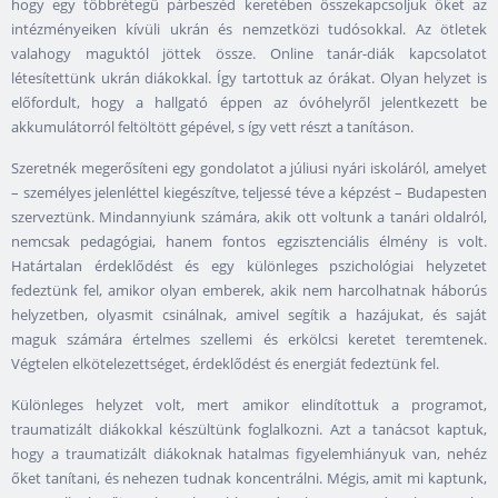
hogy egy többrétegű párbeszéd keretében összekapcsoljuk őket az
intézményeiken kívüli ukrán és nemzetközi tudósokkal. Az ötletek
valahogy maguktól jöttek össze. Online tanár-diák kapcsolatot
létesítettünk ukrán diákokkal. Így tartottuk az órákat. Olyan helyzet is
előfordult, hogy a hallgató éppen az óvóhelyről jelentkezett be
akkumulátorról feltöltött gépével, s így vett részt a tanításon.
Szeretnék megerősíteni egy gondolatot a júliusi nyári iskoláról, amelyet
– személyes jelenléttel kiegészítve, teljessé téve a képzést ­– Budapesten
szerveztünk. Mindannyiunk számára, akik ott voltunk a tanári oldalról,
nemcsak pedagógiai, hanem fontos egzisztenciális élmény is volt.
Határtalan érdeklődést és egy különleges pszichológiai helyzetet
fedeztünk fel, amikor olyan emberek, akik nem harcolhatnak háborús
helyzetben, olyasmit csinálnak, amivel segítik a hazájukat, és saját
maguk számára értelmes szellemi és erkölcsi keretet teremtenek.
Végtelen elkötelezettséget, érdeklődést és energiát fedeztünk fel.
Különleges helyzet volt, mert amikor elindítottuk a programot,
traumatizált diákokkal készültünk foglalkozni. Azt a tanácsot kaptuk,
hogy a traumatizált diákoknak hatalmas figyelemhiányuk van, nehéz
őket tanítani, és nehezen tudnak koncentrálni. Mégis, amit mi kaptunk,