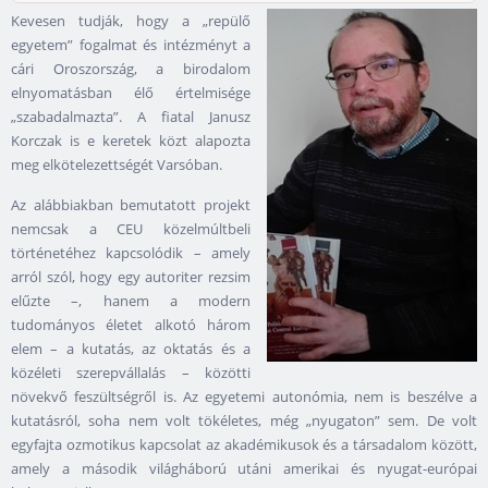
Kevesen tudják, hogy a „repülő
egyetem” fogalmat és intézményt a
cári Oroszország, a birodalom
elnyomatásban élő értelmisége
„szabadalmazta”. A fiatal Janusz
Korczak is e keretek közt alapozta
meg elkötelezettségét Varsóban.
Az alábbiakban bemutatott projekt
nemcsak a CEU közelmúltbeli
történetéhez kapcsolódik – amely
arról szól, hogy egy autoriter rezsim
elűzte –, hanem a modern
tudományos életet alkotó három
elem – a kutatás, az oktatás és a
közéleti szerepvállalás ­– közötti
növekvő feszültségről is. Az egyetemi autonómia, nem is beszélve a
kutatásról, soha nem volt tökéletes, még „nyugaton” sem. De volt
egyfajta ozmotikus kapcsolat az akadémikusok és a társadalom között,
amely a második világháború utáni amerikai és nyugat-európai