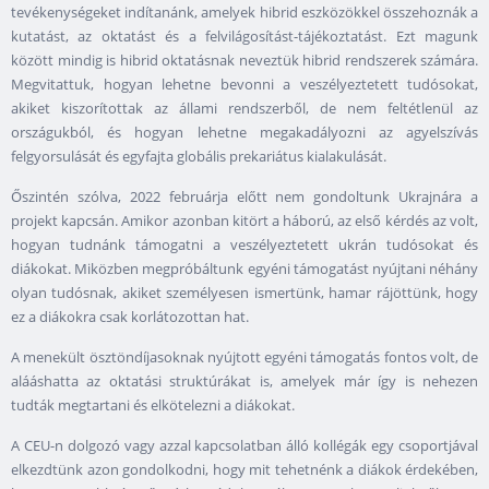
tevékenységeket indítanánk, amelyek hibrid eszközökkel összehoznák a
kutatást, az oktatást és a felvilágosítást-tájékoztatást. Ezt magunk
között mindig is hibrid oktatásnak neveztük hibrid rendszerek számára.
Megvitattuk, hogyan lehetne bevonni a veszélyeztetett tudósokat,
akiket kiszorítottak az állami rendszerből, de nem feltétlenül az
országukból, és hogyan lehetne megakadályozni az agyelszívás
felgyorsulását és egyfajta globális prekariátus kialakulását.
Őszintén szólva, 2022 februárja előtt nem gondoltunk Ukrajnára a
projekt kapcsán. Amikor azonban kitört a háború, az első kérdés az volt,
hogyan tudnánk támogatni a veszélyeztetett ukrán tudósokat és
diákokat. Miközben megpróbáltunk egyéni támogatást nyújtani néhány
olyan tudósnak, akiket személyesen ismertünk, hamar rájöttünk, hogy
ez a diákokra csak korlátozottan hat.
A menekült ösztöndíjasoknak nyújtott egyéni támogatás fontos volt, de
alááshatta az oktatási struktúrákat is, amelyek már így is nehezen
tudták megtartani és elkötelezni a diákokat.
A CEU-n dolgozó vagy azzal kapcsolatban álló kollégák egy csoportjával
elkezdtünk azon gondolkodni, hogy mit tehetnénk a diákok érdekében,