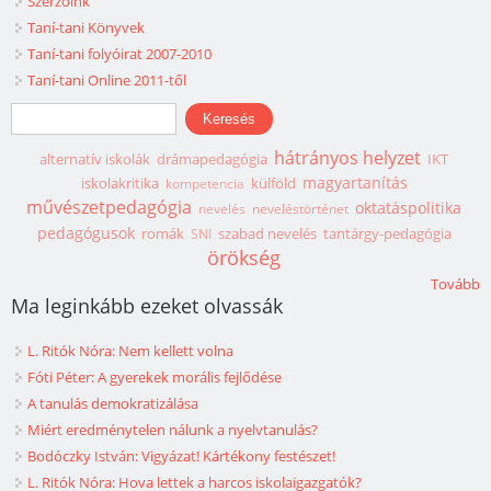
Szerzőink
Taní-tani Könyvek
Taní-tani folyóirat 2007-2010
Taní-tani Online 2011-től
Keresés űrlap
Keresés
hátrányos helyzet
alternatív iskolák
drámapedagógia
IKT
magyartanítás
iskolakritika
külföld
kompetencia
művészetpedagógia
oktatáspolitika
nevelés
neveléstörténet
pedagógusok
romák
szabad nevelés
tantárgy-pedagógia
SNI
örökség
Tovább
Ma leginkább ezeket olvassák
L. Ritók Nóra: Nem kellett volna
Fóti Péter: A gyerekek morális fejlődése
A tanulás demokratizálása
Miért eredménytelen nálunk a nyelvtanulás?
Bodóczky István: Vigyázat! Kártékony festészet!
L. Ritók Nóra: Hova lettek a harcos iskolaigazgatók?