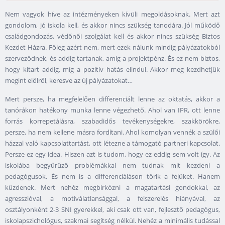
Nem vagyok híve az intézményeken kívüli megoldásoknak. Mert azt
gondolom, jó iskola kell, és akkor nincs szükség tanodára. Jól működő
családgondozás, védőnői szolgálat kell és akkor nincs szükség Biztos
Kezdet Házra. Főleg azért nem, mert ezek nálunk mindig pályázatokból
szerveződnek, és addig tartanak, amíg a projektpénz. És ez nem biztos,
hogy kitart addig, míg a pozitív hatás elindul. Akkor meg kezdhetjük
megint elölről, keresve az új pályázatokat…
Mert persze, ha megfelelően differenciált lenne az oktatás, akkor a
tanórákon hatékony munka lenne végezhető. Ahol van IPR, ott lenne
forrás korrepetálásra, szabadidős tevékenységekre, szakkörökre,
persze, ha nem kellene másra fordítani. Ahol komolyan vennék a szülői
házzal való kapcsolattartást, ott létezne a támogató partneri kapcsolat.
Persze ez egy idea. Hiszen azt is tudom, hogy ez eddig sem volt így. Az
iskolába begyűrűző problémákkal nem tudnak mit kezdeni a
pedagógusok. És nem is a differenciáláson törik a fejüket. Hanem
küzdenek. Mert nehéz megbirkózni a magatartási gondokkal, az
agresszióval, a motiválatlansággal, a felszerelés hiányával, az
osztályonként 2-3 SNI gyerekkel, aki csak ott van, fejlesztő pedagógus,
iskolapszichológus, szakmai segítség nélkül. Nehéz a minimális tudással