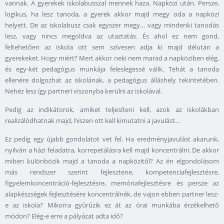
vannak. A gyerekek iskolabusszal mennek haza. Napközi után. Persze,
logikus, ha lesz tanoda, a gyerek akkor majd megy oda a napközi
helyett. De az iskolabusz csak egyszer megy… vagy mindenki tanodás
lesz, vagy nincs megoldva az utaztatás. És ahol ez nem gond,
feltehetően az iskola ott sem szívesen adja ki majd délután a
gyerekeket. Hogy miért? Mert akkor neki nem marad a napköziben elég,
és egy-két pedagógus munkája feleslegessé válik. Tehát a tanoda
ellenére dolgozhat az iskolának, a pedagógus álláshely tekintetében.
Nehéz lesz így partneri viszonyba kerülni az iskolával.
Pedig az indikátorok, amiket teljesíteni kell, azok az iskolákban
realizálódhatnak majd, hiszen ott kell kimutatni a javulást…
Ez pedig egy újabb gondolatot vet fel. Ha eredményjavulást akarunk,
nyilván a házi feladatra, korrepetálásra kell majd koncentrálni. De akkor
miben különbözik majd a tanoda a napközitől? Az én elgondolásom
más rendszer szerint fejlesztene, kompetenciafejlesztésre,
figyelemkoncentráció-fejlesztésre, memóriafejlesztésre és persze az
alapkészségek fejlesztésére koncentrálnék, de vajon ebben partner lesz-
e az iskola? Mikorra gyűrűzik ez át az órai munkába érzékelhető
módon? Elég-e erre a pályázat adta idő?