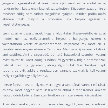
görgetett gyerekekkel, akiknek hiába írják majd elő a szintet az új
rendszerben, képtelenek lesznek azt teljesíteni. Küzdenek azzal, amire a
rendszer eddig nem tudott megoldást nyújtani. Minden próbálkozás
ellenére csak mélyült a probléma, sok helyen egészen a
kezelhetetlenségig.
Igen, az új rendszer… most, hogy a közoktatás átszerveződik, és az új
modell nem az esélyteremtésre helyezi a hangsúlyt, nekem is
változtatnom kellett az álláspontomon. Pályázatot írok most én is,
korábbi véleményem ellenére. Tanodára. Mert muszáj valamit kitalálni,
ami segíthet. Ami a szigorodó, büntető hatásokkal szemben valami
mást mutat fel. Mert addig is nőnek fel gyerekek, míg a döntéshozók
belátják, nem fog úgy menni, ahogy elgondolták. Mert belátják majd,
tudom, de akik addig a rendszerben vannak, azoknak is kell valami
esély. Legalább egy pályázatnyi.
Persze furcsa most a helyzet. Mert ugye, a tanodának vannak előírásai,
és azok most nagyon nem illeszkednek ahhoz a rendszerhez, amihez
kapcsolódnia kellene. Sem szemléletben, sem szerevezési kérdésekben.
A kistelepüléseken, ahol a probléma a legnagyobb, már rég társulások