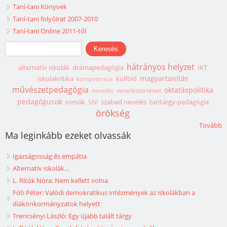
Taní-tani Könyvek
Taní-tani folyóirat 2007-2010
Taní-tani Online 2011-től
Keresés űrlap
Keresés
hátrányos helyzet
alternatív iskolák
drámapedagógia
IKT
magyartanítás
iskolakritika
külföld
kompetencia
művészetpedagógia
oktatáspolitika
nevelés
neveléstörténet
pedagógusok
romák
szabad nevelés
tantárgy-pedagógia
SNI
örökség
Tovább
Ma leginkább ezeket olvassák
Igazságosság és empátia
Alternatív iskolák...
L. Ritók Nóra: Nem kellett volna
Fóti Péter: Valódi demokratikus intézmények az iskolákban a
diákönkormányzatok helyett
Trencsényi László: Egy újabb talált tárgy