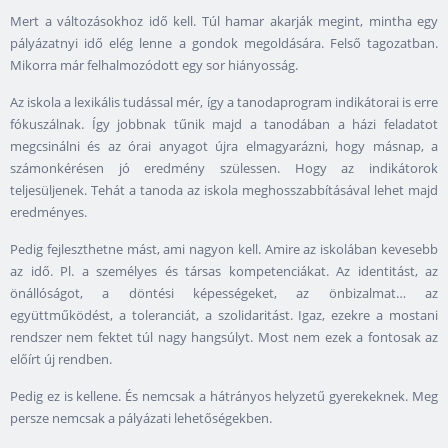
Mert a változásokhoz idő kell. Túl hamar akarják megint, mintha egy
pályázatnyi idő elég lenne a gondok megoldására. Felső tagozatban.
Mikorra már felhalmozódott egy sor hiányosság.
Az iskola a lexikális tudással mér, így a tanodaprogram indikátorai is erre
fókuszálnak. Így jobbnak tűnik majd a tanodában a házi feladatot
megcsinálni és az órai anyagot újra elmagyarázni, hogy másnap, a
számonkérésen jó eredmény szülessen. Hogy az indikátorok
teljesüljenek. Tehát a tanoda az iskola meghosszabbításával lehet majd
eredményes.
Pedig fejleszthetne mást, ami nagyon kell. Amire az iskolában kevesebb
az idő. Pl. a személyes és társas kompetenciákat. Az identitást, az
önállóságot, a döntési képességeket, az önbizalmat… az
együttműködést, a toleranciát, a szolidaritást. Igaz, ezekre a mostani
rendszer nem fektet túl nagy hangsúlyt. Most nem ezek a fontosak az
előírt új rendben.
Pedig ez is kellene. És nemcsak a hátrányos helyzetű gyerekeknek. Meg
persze nemcsak a pályázati lehetőségekben.