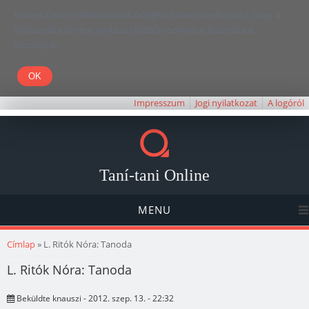
Kedves Olvasó! Weboldalunk böngészésével Ön elfogadja, hogy a
felhasználói élmény javítása céljából cookie-kat használunk.
Köszönjük!
Impresszum
Jogi nyilatkozat
A logóról
Taní-tani Online
MENU
Jelenlegi hely
Címlap
» L. Ritók Nóra: Tanoda
L. Ritók Nóra: Tanoda
Beküldte
knauszi
- 2012. szep. 13. - 22:32