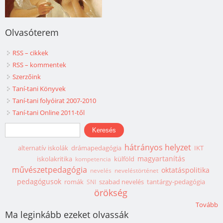
Olvasóterem
RSS – cikkek
RSS – kommentek
Szerzőink
Taní-tani Könyvek
Taní-tani folyóirat 2007-2010
Taní-tani Online 2011-től
Keresés űrlap
Keresés
hátrányos helyzet
alternatív iskolák
drámapedagógia
IKT
magyartanítás
iskolakritika
külföld
kompetencia
művészetpedagógia
oktatáspolitika
nevelés
neveléstörténet
pedagógusok
romák
szabad nevelés
tantárgy-pedagógia
SNI
örökség
Tovább
Ma leginkább ezeket olvassák