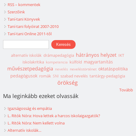
RSS – kommentek
Szerzőink
Taní-tani Könyvek
Taní-tani folyóirat 2007-2010
Taní-tani Online 2011-től
Keresés űrlap
Keresés
hátrányos helyzet
alternatív iskolák
drámapedagógia
IKT
magyartanítás
iskolakritika
külföld
kompetencia
művészetpedagógia
oktatáspolitika
nevelés
neveléstörténet
pedagógusok
romák
szabad nevelés
tantárgy-pedagógia
SNI
örökség
Tovább
Ma leginkább ezeket olvassák
Igazságosság és empátia
L. Ritók Nóra: Hova lettek a harcos iskolaigazgatók?
L. Ritók Nóra: Nem kellett volna
Alternatív iskolák...