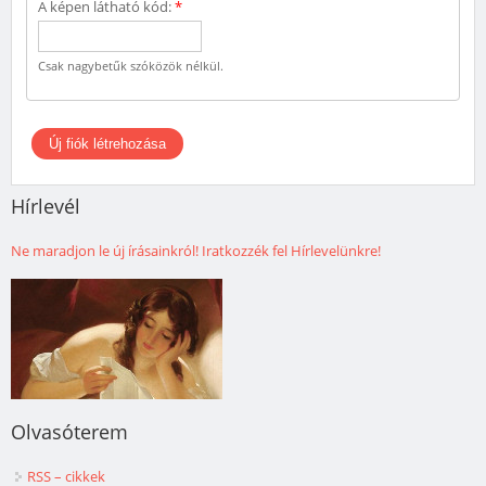
A képen látható kód:
*
Csak nagybetűk szóközök nélkül.
Hírlevél
Ne maradjon le új írásainkról! Iratkozzék fel Hírlevelünkre!
Olvasóterem
RSS – cikkek