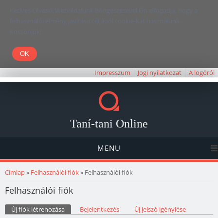
Kedves Olvasó! Weboldalunk böngészésével Ön elfogadja, hogy a
felhasználói élmény javítása céljából cookie-kat használunk.
Köszönjük!
Impresszum
Jogi nyilatkozat
A logóról
Taní-tani Online
MENU
Jelenlegi hely
Címlap
»
Felhasználói fiók
» Felhasználói fiók
Felhasználói fiók
Elsődleges fülek
Új fiók létrehozása
(aktív fül)
Bejelentkezés
Új jelszó igénylése