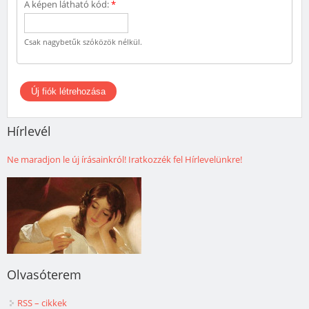
A képen látható kód:
*
Csak nagybetűk szóközök nélkül.
Hírlevél
Ne maradjon le új írásainkról! Iratkozzék fel Hírlevelünkre!
Olvasóterem
RSS – cikkek