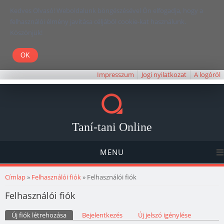
Kedves Olvasó! Weboldalunk böngészésével Ön elfogadja, hogy a
felhasználói élmény javítása céljából cookie-kat használunk.
Köszönjük!
Impresszum
Jogi nyilatkozat
A logóról
Taní-tani Online
MENU
Jelenlegi hely
Címlap
»
Felhasználói fiók
» Felhasználói fiók
Felhasználói fiók
Elsődleges fülek
Új fiók létrehozása
(aktív fül)
Bejelentkezés
Új jelszó igénylése