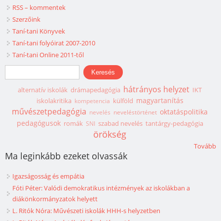
RSS – kommentek
Szerzőink
Taní-tani Könyvek
Taní-tani folyóirat 2007-2010
Taní-tani Online 2011-től
Keresés űrlap
Keresés
hátrányos helyzet
alternatív iskolák
drámapedagógia
IKT
magyartanítás
iskolakritika
külföld
kompetencia
művészetpedagógia
oktatáspolitika
nevelés
neveléstörténet
pedagógusok
romák
szabad nevelés
tantárgy-pedagógia
SNI
örökség
Tovább
Ma leginkább ezeket olvassák
Igazságosság és empátia
Fóti Péter: Valódi demokratikus intézmények az iskolákban a
diákönkormányzatok helyett
L. Ritók Nóra: Művészeti iskolák HHH-s helyzetben