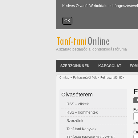
Kedves Olvasó! Weboldalunk böngészésével Ön
A szabad pedagógiai gondolkodás fóruma
SZERZŐINKNEK
KAPCSOLAT
FŐM
Címlap
»
Felhasználói fiók
» Felhasználói fiók
Jelenlegi hely
F
Olvasóterem
RSS – cikkek
E
Fe
RSS – kommentek
Szerzőink
Szó
Taní-tani Könyvek
Em
Taní-tani folyóirat 2007-2010