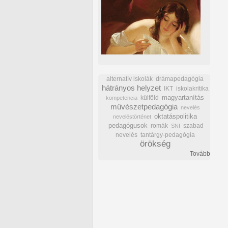
alternatív iskolák
drámapedagógia
hátrányos helyzet
IKT
iskolakritika
külföld
magyartanítás
kompetencia
művészetpedagógia
nevelés
oktatáspolitika
neveléstörténet
pedagógusok
romák
szabad
SNI
nevelés
tantárgy-pedagógia
örökség
Tovább