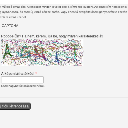
 működő email cím. A rendszer minden levelet erre a címre fog küldeni. Az email cím nem jelenik
 nyilvánosan, és csak új jelszó kérése során, vagy értesítő szolgáltatások igénybevétele esetén
ezik rá email üzenet.
CAPTCHA
Robot-e Ön? Ha nem, kérem, írja be, hogy milyen karaktereket lát!
A képen látható kód:
*
Csak nagybetűk szóközök nélkül.