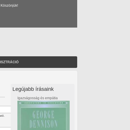
 Köszönjük!
ISZTRÁCIÓ
Legújabb írásaink
Igazságosság és empátia
ató.