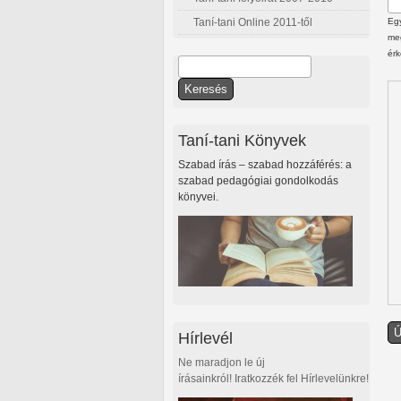
Taní-tani Online 2011-től
Egy
meg
érk
Keresés
Keresés űrlap
Taní-tani Könyvek
Szabad írás – szabad hozzáférés: a
szabad pedagógiai gondolkodás
könyvei.
Hírlevél
Ne maradjon le új
írásainkról! Iratkozzék fel Hírlevelünkre!