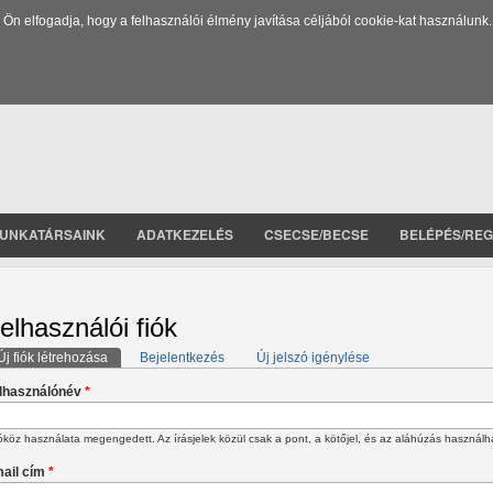
 elfogadja, hogy a felhasználói élmény javítása céljából cookie-kat használunk.
UNKATÁRSAINK
ADATKEZELÉS
CSECSE/BECSE
BELÉPÉS/REG
elhasználói fiók
Új fiók létrehozása
(aktív fül)
Bejelentkezés
Új jelszó igénylése
lsődleges fülek
lhasználónév
*
köz használata megengedett. Az írásjelek közül csak a pont, a kötőjel, és az aláhúzás használh
ail cím
*