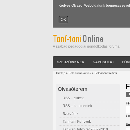
Kedves Olvasó! Weboldalunk böngészésével Ön
A szabad pedagógiai gondolkodás fóruma
SZERZŐINKNEK
KAPCSOLAT
FŐM
Címlap
»
Felhasználói fiók
» Felhasználói fiók
Jelenlegi hely
F
Olvasóterem
RSS – cikkek
E
Fe
RSS – kommentek
Szerzőink
Szó
Taní-tani Könyvek
Em
Taní-tani folyóirat 2007-2010