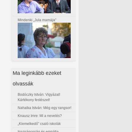
Mindenki „Jula mamája”
Ma leginkább ezeket
olvassák
Bodóczky István: Vigyázat!
Kártékony festészet!
Nahalka István: Még egy rangsor!
Knausz Imre: Mi a nevelés?
„Kiemelkedő” csaló iskolák
Igazságosság és empátia