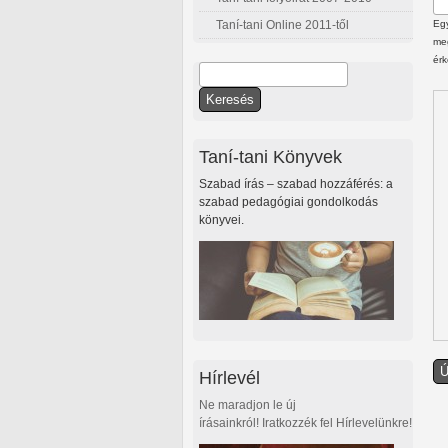
Taní-tani Online 2011-től
Egy
meg
érk
Keresés
Keresés űrlap
Taní-tani Könyvek
Szabad írás – szabad hozzáférés: a
szabad pedagógiai gondolkodás
könyvei.
Hírlevél
Ne maradjon le új
írásainkról! Iratkozzék fel Hírlevelünkre!