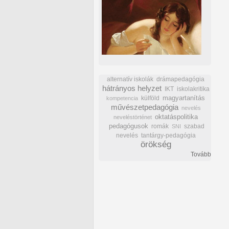
alternatív iskolák
drámapedagógia
hátrányos helyzet
IKT
iskolakritika
külföld
magyartanítás
kompetencia
művészetpedagógia
nevelés
oktatáspolitika
neveléstörténet
pedagógusok
romák
szabad
SNI
nevelés
tantárgy-pedagógia
örökség
Tovább