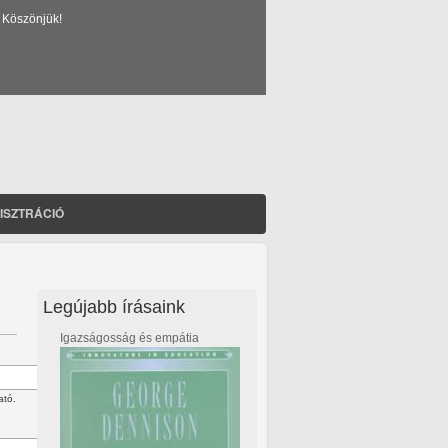
 Köszönjük!
ISZTRÁCIÓ
Legújabb írásaink
Igazságosság és empátia
ató.