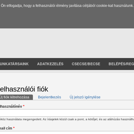
 elfogadja, hogy a felhasználói élmény javítása céljából cookie-kat használunk.
UNKATÁRSAINK
ADATKEZELÉS
CSECSE/BECSE
BELÉPÉS/REG
elhasználói fiók
Új fiók létrehozása
(aktív fül)
Bejelentkezés
Új jelszó igénylése
lsődleges fülek
lhasználónév
*
köz használata megengedett. Az írásjelek közül csak a pont, a kötőjel, és az aláhúzás használh
ail cím
*