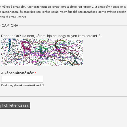
 működő email cím. A rendszer minden levelet erre a címre fog küldeni. Az email cím nem jelenik
 nyilvánosan, és csak új jelszó kérése során, vagy értesítő szolgáltatások igénybevétele esetén
ezik rá email üzenet.
CAPTCHA
Robot-e Ön? Ha nem, kérem, írja be, hogy milyen karaktereket lát!
A képen látható kód:
*
Csak nagybetűk szóközök nélkül.