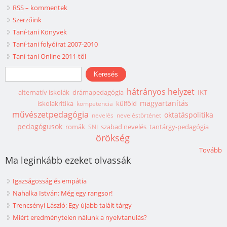
RSS – kommentek
Szerzőink
Taní-tani Könyvek
Taní-tani folyóirat 2007-2010
Taní-tani Online 2011-től
Keresés űrlap
Keresés
hátrányos helyzet
alternatív iskolák
drámapedagógia
IKT
magyartanítás
iskolakritika
külföld
kompetencia
művészetpedagógia
oktatáspolitika
nevelés
neveléstörténet
pedagógusok
romák
szabad nevelés
tantárgy-pedagógia
SNI
örökség
Tovább
Ma leginkább ezeket olvassák
Igazságosság és empátia
Nahalka István: Még egy rangsor!
Trencsényi László: Egy újabb talált tárgy
Miért eredménytelen nálunk a nyelvtanulás?