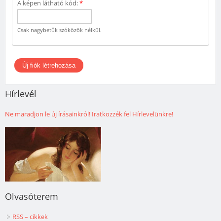
A képen látható kód:
*
Csak nagybetűk szóközök nélkül.
Hírlevél
Ne maradjon le új írásainkról! Iratkozzék fel Hírlevelünkre!
Olvasóterem
RSS – cikkek