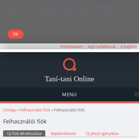
Kedves Olvasó! Weboldalunk böngészésével Ön elfogadja, hogy a
felhasználói élmény javítása céljából cookie-kat használunk.
Köszönjük!
Impresszum
Jogi nyilatkozat
A logóról
Taní-tani Online
MENU
Jelenlegi hely
Címlap
»
Felhasználói fiók
» Felhasználói fiók
Felhasználói fiók
Elsődleges fülek
Új fiók létrehozása
(aktív fül)
Bejelentkezés
Új jelszó igénylése