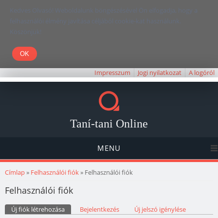
Kedves Olvasó! Weboldalunk böngészésével Ön elfogadja, hogy a
felhasználói élmény javítása céljából cookie-kat használunk.
Köszönjük!
Impresszum
Jogi nyilatkozat
A logóról
Taní-tani Online
MENU
Jelenlegi hely
Címlap
»
Felhasználói fiók
» Felhasználói fiók
Felhasználói fiók
Elsődleges fülek
Új fiók létrehozása
(aktív fül)
Bejelentkezés
Új jelszó igénylése