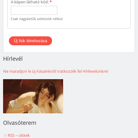
A képen látható kód:
*
Csak nagybetűk szóközök nélkül.
Hírlevél
Ne maradjon le új írásainkról! Iratkozzék fel Hírlevelünkre!
Olvasóterem
RSS – cikkek