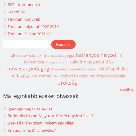
RSS – kommentek
Szerzőink
Taní-tani Könyvek
Taní-tani folyóirat 2007-2010
Taní-tani Online 2011-től
Keresés űrlap
Keresés
hátrányos helyzet
alternatív iskolák
drámapedagógia
IKT
magyartanítás
iskolakritika
külföld
kompetencia
művészetpedagógia
oktatáspolitika
nevelés
neveléstörténet
pedagógusok
romák
szabad nevelés
tantárgy-pedagógia
SNI
örökség
Tovább
Ma leginkább ezeket olvassák
Igazságosság és empátia
Bodóczky István: Vigyázat! Kártékony festészet!
„Neked silány szám, nékem egy világ”
Knausz Imre: Mi a nevelés?