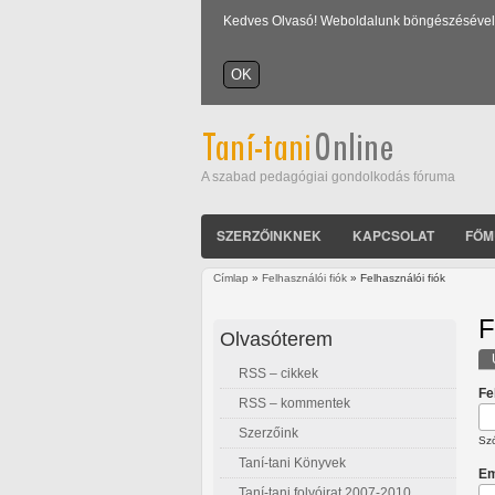
Kedves Olvasó! Weboldalunk böngészésével Ön
A szabad pedagógiai gondolkodás fóruma
SZERZŐINKNEK
KAPCSOLAT
FŐM
Címlap
»
Felhasználói fiók
» Felhasználói fiók
Jelenlegi hely
F
Olvasóterem
RSS – cikkek
E
Fe
RSS – kommentek
Szerzőink
Szó
Taní-tani Könyvek
Em
Taní-tani folyóirat 2007-2010