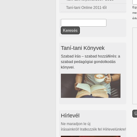
Taní-tani Online 2011-től
Egy
meg
érk
Keresés
Keresés űrlap
Taní-tani Könyvek
Szabad írás – szabad hozzáférés: a
szabad pedagógiai gondolkodás
könyvei.
Hírlevél
Ne maradjon le új
írásainkról! Iratkozzék fel Hírlevelünkre!