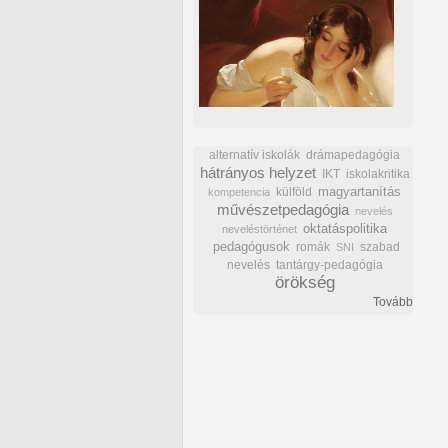
alternatív iskolák
drámapedagógia
hátrányos helyzet
IKT
iskolakritika
külföld
magyartanítás
kompetencia
művészetpedagógia
nevelés
oktatáspolitika
neveléstörténet
pedagógusok
romák
szabad
SNI
nevelés
tantárgy-pedagógia
örökség
Tovább