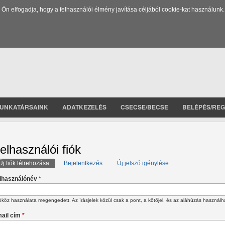
 elfogadja, hogy a felhasználói élmény javítása céljából cookie-kat használunk.
UNKATÁRSAINK
ADATKEZELÉS
CSECSE/BECSE
BELÉPÉS/REG
elhasználói fiók
Új fiók létrehozása
(aktív fül)
Bejelentkezés
Új jelszó igénylése
lsődleges fülek
lhasználónév
*
köz használata megengedett. Az írásjelek közül csak a pont, a kötőjel, és az aláhúzás használh
ail cím
*