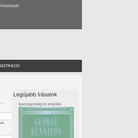
 Köszönjük!
ISZTRÁCIÓ
Legújabb írásaink
Igazságosság és empátia
ató.