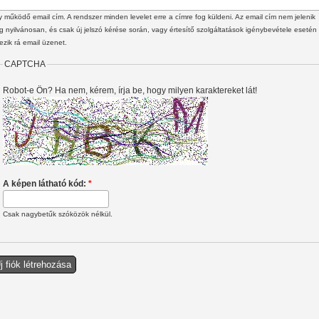
 működő email cím. A rendszer minden levelet erre a címre fog küldeni. Az email cím nem jelenik
 nyilvánosan, és csak új jelszó kérése során, vagy értesítő szolgáltatások igénybevétele esetén
ezik rá email üzenet.
CAPTCHA
Robot-e Ön? Ha nem, kérem, írja be, hogy milyen karaktereket lát!
A képen látható kód:
*
Csak nagybetűk szóközök nélkül.