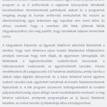
program is, az ő erőforrásaik is végesnek bizonyultak. Mindezek
következtében döntetlenközeli patthelyzet alakult ki: a programok
rengeteg anyagi és humán erőforrást emésztettek fel, viszont az
ellenőrizhetőség ügye érdemben egy tapodtat sem ment előre. Ez
ahhoz vezetett, hogy a szemben álló felek jobbnak látták
tárgyalóasztalhoz ülni még azelőtt, hogy tartalékaik teljesen kimerültek
volna.
A tárgyalások folyamán az Egyesült Diákfront aktivistái felvetették a
kérdést, hogy nem lehetne-e olyan kreatív feladatokat kifejlesztetni,
amelyek nemcsak hogy nem tiltják, de egyenesen támogatják, sőt
feltételezik a legkülönbözőbb tudásforrások bevonását, a
hálózatosodott tudáscserét, az együttműködő tanulást. Hiszen
rendelkezésre áll a pegasus.edu 5.0 hatalmas adatbázisa, amely tárolta a
diákok teljes digitális lábnyomát. Ez a bázis lehetővé tenné egyénre
szabott tanulási utak, egyénített tartalmak és kreatív feladatrendszerek
fejlesztését is. A két program összevont költségvetéséből és további
pályázatokból pedig olyan átfogó tanár-továbbképzési rendszert is meg
lehetne valósítani, amelynek programjában az új típusú feladatok
kezelése, az online tanulás új didaktikája állna a középpontban.