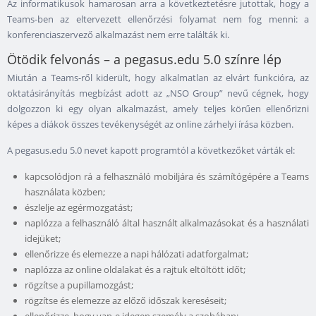
Az informatikusok hamarosan arra a következtetésre jutottak, hogy a
Teams-ben az eltervezett ellenőrzési folyamat nem fog menni: a
konferenciaszervező alkalmazást nem erre találták ki.
Ötödik felvonás – a pegasus.edu 5.0 színre lép
Miután a Teams-ről kiderült, hogy alkalmatlan az elvárt funkcióra, az
oktatásirányítás megbízást adott az „NSO Group” nevű cégnek, hogy
dolgozzon ki egy olyan alkalmazást, amely teljes körűen ellenőrizni
képes a diákok összes tevékenységét az online zárhelyi írása közben.
A pegasus.edu 5.0 nevet kapott programtól a következőket várták el:
kapcsolódjon rá a felhasználó mobiljára és számítógépére a Teams
használata közben;
észlelje az egérmozgatást;
naplózza a felhasználó által használt alkalmazásokat és a használati
idejüket;
ellenőrizze és elemezze a napi hálózati adatforgalmat;
naplózza az online oldalakat és a rajtuk eltöltött időt;
rögzítse a pupillamozgást;
rögzítse és elemezze az előző időszak kereséseit;