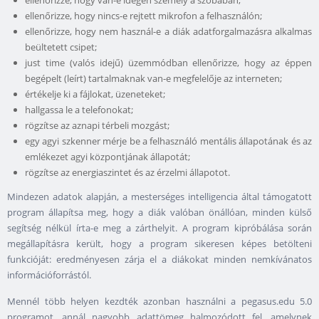
ellenőrizze, hogy van-e idegen személy a szobában;
ellenőrizze, hogy nincs-e rejtett mikrofon a felhasználón;
ellenőrizze, hogy nem használ-e a diák adatforgalmazásra alkalmas
beültetett csipet;
just time (valós idejű) üzemmódban ellenőrizze, hogy az éppen
begépelt (leírt) tartalmaknak van-e megfelelője az interneten;
értékelje ki a fájlokat, üzeneteket;
hallgassa le a telefonokat;
rögzítse az aznapi térbeli mozgást;
egy agyi szkenner mérje be a felhasználó mentális állapotának és az
emlékezet agyi központjának állapotát;
rögzítse az energiaszintet és az érzelmi állapotot.
Mindezen adatok alapján, a mesterséges intelligencia által támogatott
program állapítsa meg, hogy a diák valóban önállóan, minden külső
segítség nélkül írta-e meg a zárthelyit. A program kipróbálása során
megállapításra került, hogy a program sikeresen képes betölteni
funkcióját: eredményesen zárja el a diákokat minden nemkívánatos
információforrástól.
Mennél több helyen kezdték azonban használni a pegasus.edu 5.0
programot, annál nagyobb adattömeg halmozódott fel, amelynek