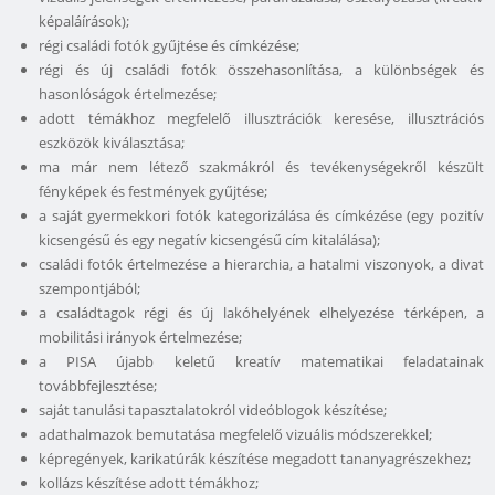
képaláírások);
régi családi fotók gyűjtése és címkézése;
régi és új családi fotók összehasonlítása, a különbségek és
hasonlóságok értelmezése;
adott témákhoz megfelelő illusztrációk keresése, illusztrációs
eszközök kiválasztása;
ma már nem létező szakmákról és tevékenységekről készült
fényképek és festmények gyűjtése;
a saját gyermekkori fotók kategorizálása és címkézése (egy pozitív
kicsengésű és egy negatív kicsengésű cím kitalálása);
családi fotók értelmezése a hierarchia, a hatalmi viszonyok, a divat
szempontjából;
a családtagok régi és új lakóhelyének elhelyezése térképen, a
mobilitási irányok értelmezése;
a PISA újabb keletű kreatív matematikai feladatainak
továbbfejlesztése;
saját tanulási tapasztalatokról videóblogok készítése;
adathalmazok bemutatása megfelelő vizuális módszerekkel;
képregények, karikatúrák készítése megadott tananyagrészekhez;
kollázs készítése adott témákhoz;