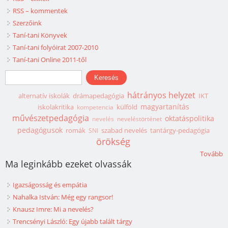
RSS – kommentek
Szerzőink
Taní-tani Könyvek
Taní-tani folyóirat 2007-2010
Taní-tani Online 2011-től
Keresés űrlap
Keresés
hátrányos helyzet
alternatív iskolák
drámapedagógia
IKT
magyartanítás
iskolakritika
külföld
kompetencia
művészetpedagógia
oktatáspolitika
nevelés
neveléstörténet
pedagógusok
romák
szabad nevelés
tantárgy-pedagógia
SNI
örökség
Tovább
Ma leginkább ezeket olvassák
Igazságosság és empátia
Nahalka István: Még egy rangsor!
Knausz Imre: Mi a nevelés?
Trencsényi László: Egy újabb talált tárgy