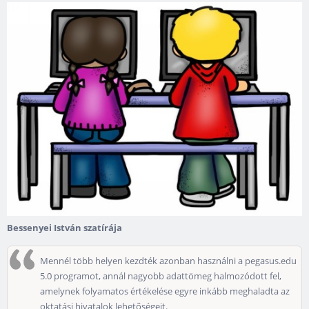
Bessenyei István szatírája
Mennél több helyen kezdték azonban használni a pegasus.edu
5.0 programot, annál nagyobb adattömeg halmozódott fel,
amelynek folyamatos értékelése egyre inkább meghaladta az
oktatási hivatalok lehetőségeit.