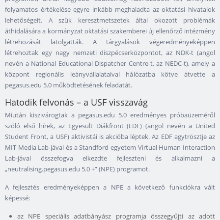
folyamatos értékelése egyre inkább meghaladta az oktatási hivatalok
lehetőségeit. A szűk keresztmetszetek által okozott problémák
áthidalására a kormányzat oktatási szakemberei új ellenőrző intézmény
létrehozását latolgatták. A tárgyalások végeredményeképpen
létrehoztak egy nagy nemzeti diszpécserközpontot, az NDK-t (angol
nevén a National Educational Dispatcher Centre-t, az NEDC-t), amely a
központ regionális leányvállalataival hálózatba kötve átvette a
pegasus.edu 5.0 működtetésének feladatát.
Hatodik felvonás – a USF visszavág
Miután kiszivárogtak a pegasus.edu 5.0 eredményes próbaüzeméről
szóló első hírek, az Egyesült Diákfront (EDF) (angol nevén a United
Student Front, a USF) aktivistái is akcióba léptek. Az EDF agytrösztje az
MIT Media Lab-jával és a Standford egyetem Virtual Human Interaction
Lab-jával összefogva elkezdte fejleszteni és alkalmazni a
„neutralising.pegasus.edu 5.0 +” (NPE) programot.
A fejlesztés eredményeképpen a NPE a következő funkciókra vált
képessé:
az NPE speciális adatbányász programja összegyűjti az adott