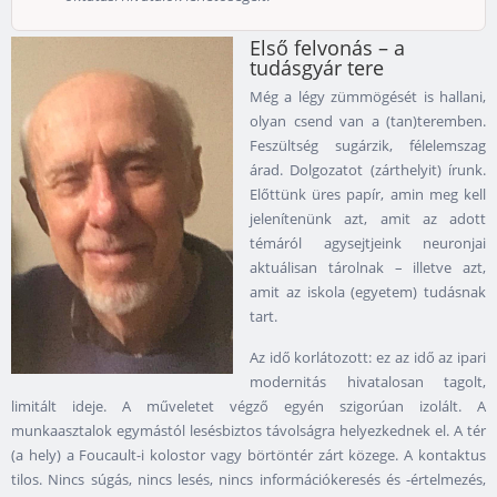
Első felvonás – a
tudásgyár tere
Még a légy zümmögését is hallani,
olyan csend van a (tan)teremben.
Feszültség sugárzik, félelemszag
árad. Dolgozatot (zárthelyit) írunk.
Előttünk üres papír, amin meg kell
jelenítenünk azt, amit az adott
témáról agysejtjeink neuronjai
aktuálisan tárolnak – illetve azt,
amit az iskola (egyetem) tudásnak
tart.
Az idő korlátozott: ez az idő az ipari
modernitás hivatalosan tagolt,
limitált ideje. A műveletet végző egyén szigorúan izolált. A
munkaasztalok egymástól lesésbiztos távolságra helyezkednek el. A tér
(a hely) a Foucault-i kolostor vagy börtöntér zárt közege. A kontaktus
tilos. Nincs súgás, nincs lesés, nincs információkeresés és -értelmezés,