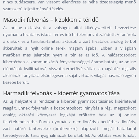
nincs tudáscsere. Van viszont ellenőrzés és néha tizedesjegyig menő
számszerű teljesítményértékelés.
Második felvonás – kizökken a téridő
Az online oktatásnak a válságok által kikényszerített bevezetése
nyomán a hivatalos iskolai tér és idő hirtelen privatizálódott. A tanárok,
a diákok és a tanulási-tanítási aktusok a zárt hivatalos analóg térből
átkerültek a nyílt online terek magánvilágába. Ebben a világban
merőben más jelentést nyert a tér és az idő. A hálózatosodott
kibertérben a kommunikáció fénysebességgel áramolhatott, az online
előadások leállíthatóvá, visszatekerhetővé váltak, a magántér digitális
akcióinak irányítása elsődlegesen a saját virtuális világát használó egyén
kezébe került.
Harmadik felvonás – kibertér gyarmatosítása
Az új helyzetre a rendszer a kibertér gyarmatosításának kísérletével
reagált. Ennek folyamán a központosított irányítás a régi, megszokott
analóg oktatási környezet logikáját erőltette bele az új online
feltételrendszerbe. Ennek nyomán a nem lineáris kibertérbe a lineáris,
zárt határú tantervekre (óratervekre) alapozott, megállíthatatlanul
terebélyesedő tananyaghalmazok kerültek fel. Az oktatás vezérfonalát