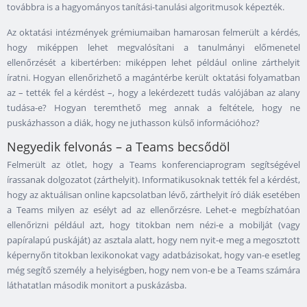
továbbra is a hagyományos tanítási-tanulási algoritmusok képezték.
Az oktatási intézmények grémiumaiban hamarosan felmerült a kérdés,
hogy miképpen lehet megvalósítani a tanulmányi előmenetel
ellenőrzését a kibertérben: miképpen lehet például online zárthelyit
íratni. Hogyan ellenőrizhető a magántérbe került oktatási folyamatban
az – tették fel a kérdést –, hogy a lekérdezett tudás valójában az alany
tudása-e? Hogyan teremthető meg annak a feltétele, hogy ne
puskázhasson a diák, hogy ne juthasson külső információhoz?
Negyedik felvonás – a Teams becsődöl
Felmerült az ötlet, hogy a Teams konferenciaprogram segítségével
írassanak dolgozatot (zárthelyit). Informatikusoknak tették fel a kérdést,
hogy az aktuálisan online kapcsolatban lévő, zárthelyit író diák esetében
a Teams milyen az esélyt ad az ellenőrzésre. Lehet-e megbízhatóan
ellenőrizni például azt, hogy titokban nem nézi-e a mobilját (vagy
papíralapú puskáját) az asztala alatt, hogy nem nyit-e meg a megosztott
képernyőn titokban lexikonokat vagy adatbázisokat, hogy van-e esetleg
még segítő személy a helyiségben, hogy nem von-e be a Teams számára
láthatatlan második monitort a puskázásba.