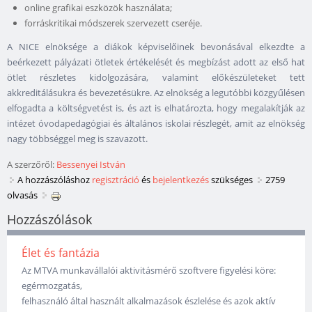
online grafikai eszközök használata;
forráskritikai módszerek szervezett cseréje.
A NICE elnöksége a diákok képviselőinek bevonásával elkezdte a
beérkezett pályázati ötletek értékelését és megbízást adott az első hat
ötlet részletes kidolgozására, valamint előkészületeket tett
akkreditálásukra és bevezetésükre. Az elnökség a legutóbbi közgyűlésen
elfogadta a költségvetést is, és azt is elhatározta, hogy megalakítják az
intézet óvodapedagógiai és általános iskolai részlegét, amit az elnökség
nagy többséggel meg is szavazott.
A szerzőről:
Bessenyei István
A hozzászóláshoz
regisztráció
és
bejelentkezés
szükséges
2759
olvasás
Hozzászólások
Élet és fantázia
Az MTVA munkavállalói aktivitásmérő szoftvere figyelési köre:
egérmozgatás,
felhasználó által használt alkalmazások észlelése és azok aktív