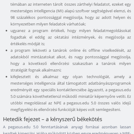
témában az interneten tárolt összes zárthelyi feladatot, ezeket egy
mesterséges intelligencia (MI) alapú szoftver segítségével elemzi, és
98 százalékos pontossággal megjósolja, hogy az adott helyen és
környezetben milyen feladatok várhatóak;
ugyanez a program értékeli, hogy milyen feladatmegoldásokat
fogadtak el eddig az oktatási intézmények, és megjósolja az
értékelés módját is;
a program leköveti a tanárok online és offline viselkedését, az
adatokból mintázatokat alkot, és nagy pontossággal megjósolja,
hogy a következő ellenőrzési szakaszban a tanárok milyen
stratégiát fognak alkalmazni;
kifejlesztett és alkalmaz egy olyan technológiát, amely a
mesterséges intelligencia által támogatott adatbányászprogramok
eredményét egy speciális kontaktlencsébe ágyazott, a pegasus.edu
5.0 számára követhetetlenül működő miniatűr képernyőre vetíti. Ez
utóbbi megoldással az NPE a pegasus.edu 5.0 összes valós idejű
megfigyelési és ellenőrzési funkcióját képes volt semlegesíteni.
Hetedik fejezet – a kényszerű békekötés
A pegasus.edu 5.0 fenntartásának anyagi forrásai azonban lassan
kezdtek kimerülni. Hiába működött közben egyre eredményesen a NPE-