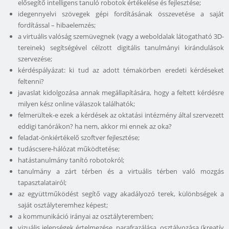
elősegítő intelligens tanuló robotok értékelése és fejlesztése;
idegennyelvi szövegek gépi fordításának összevetése a saját
fordítással – hibaelemzés;
a virtuális valóság szemüvegnek (vagy a weboldalak látogatható 3D-
tereinek) segítségével célzott digitális tanulmányi kirándulások
szervezése;
kérdéspályázat: ki tud az adott témakörben eredeti kérdéseket
feltenni?
javaslat kidolgozása annak megállapítására, hogy a feltett kérdésre
milyen kész online válaszok találhatók;
felmerültek-e ezek a kérdések az oktatási intézmény által szervezett
eddigi tanórákon? ha nem, akkor mi ennek az oka?
feladat-önkiértékelő szoftver fejlesztése;
tudáscsere-hálózat működtetése;
hatástanulmány tanító robotokról;
tanulmány a zárt térben és a virtuális térben való mozgás
tapasztalatairól;
az együttműködést segítő vagy akadályozó terek, különbségek a
saját osztályteremhez képest;
a kommunikáció irányai az osztályteremben;
vizuális jelenségek értelmezése, parafrazálása, osztályozása (kreatív