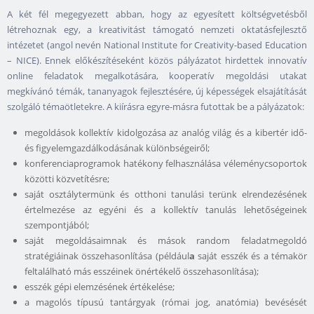
A két fél megegyezett abban, hogy az egyesített költségvetésből
létrehoznak egy, a kreativitást támogató nemzeti oktatásfejlesztő
intézetet (angol nevén National Institute for Creativity-based Education
– NICE). Ennek előkészítéseként közös pályázatot hirdettek innovatív
online feladatok megalkotására, kooperatív megoldási utakat
megkívánó témák, tananyagok fejlesztésére, új képességek elsajátítását
szolgáló témaötletekre. A kiírásra egyre-másra futottak be a pályázatok:
megoldások kollektív kidolgozása az analóg világ és a kibertér idő-
és figyelemgazdálkodásának különbségeiről;
konferenciaprogramok hatékony felhasználása véleménycsoportok
közötti közvetítésre;
saját osztálytermünk és otthoni tanulási terünk elrendezésének
értelmezése az egyéni és a kollektív tanulás lehetőségeinek
szempontjából;
saját megoldásaimnak és mások random feladatmegoldó
stratégiáinak összehasonlítása (például
a
saját esszék és a témakör
feltalálható más esszéinek önértékelő összehasonlítása);
esszék gépi elemzésének értékelése;
a magolós típusú tantárgyak (római jog, anatómia) bevésését