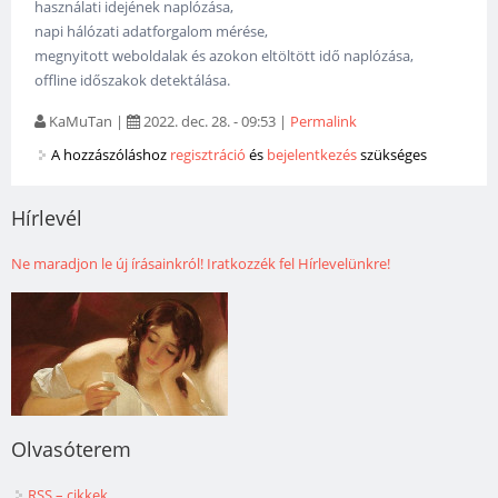
használati idejének naplózása,
napi hálózati adatforgalom mérése,
megnyitott weboldalak és azokon eltöltött idő naplózása,
offline időszakok detektálása.
KaMuTan
|
2022. dec. 28. - 09:53
|
Permalink
A hozzászóláshoz
regisztráció
és
bejelentkezés
szükséges
Hírlevél
Ne maradjon le új írásainkról! Iratkozzék fel Hírlevelünkre!
Olvasóterem
RSS – cikkek