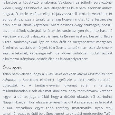
felkeltése a következő alkalomra. Valójában az (újbóli) sorakozónál
kiderül, hogy a testnevelő kivel elégedett és kivel nem. Azonban ahhoz,
hogy az értékelés valóban elérje célját, vissza kell térni a bevezetőben írt
gondolathoz, azaz a tanult tananyag hogyan mutat túl a testnevelés
órán, sőt az iskolai képzésen? Miért hasznos (vagy szükséges) hosszú
távon a diákok számára? Az értékelés során az ilyen és ehhez hasonló
kérdésekre adott válaszokat is meg kell(enne) osztani, beszélni, illetve
vitatni tanítványokkal. Így az órán átélt és megtapasztalt mozgásos,
érzelmi és szociális élmények tükrében a tanulók nem csak „felismerik
saját értékeiket, képességeiket”, de idővel tudatosan tudják azokat
alkalmazni, irányítani „sokféle élet- és feladathelyzetben”.
Összegzés
Talán nem véletlen, hogy a 60-as, 70-es években
Muska Mosston
és
Sara
Ashworth
a Spectrum elméletet legelőször a testnevelés területén
dolgozták ki. A tanítási-nevelési folyamat során a tantárgy
felülmúlhatatlanul sok alkalmat kínál arra, hogy tanítványaink kezében
legyen a döntés joga anélkül, hogy a kitűzött oktatási cél csorbulna.
Napjainkban, amikor világszerte keresik az oktatás szerepét és feladatát
a XXI. században, egyre több tantárgy (matematika, nyelv stb.)
tanulmányozza és építi be a Spectrumot az oktatási módszereibe. Talán