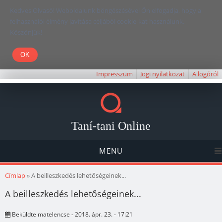
Kedves Olvasó! Weboldalunk böngészésével Ön elfogadja, hogy a
felhasználói élmény javítása céljából cookie-kat használunk.
Köszönjük!
Impresszum
Jogi nyilatkozat
A logóról
Taní-tani Online
MENU
Jelenlegi hely
Címlap
» A beilleszkedés lehetőségeinek...
A beilleszkedés lehetőségeinek...
Beküldte
matelencse
- 2018. ápr. 23. - 17:21