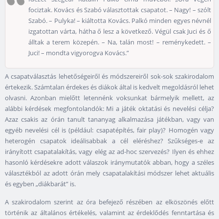
fociztak. Kovács és Szabó választottak csapatot. – Nagy! – szólt
Szabó. – Pulyka! – kiáltotta Kovács. Palkó minden egyes névnél
izgatottan várta, hátha ő lesz a következő. Végül csak Juci és ő
álltak a terem közepén. – Na, talán most! – reménykedett. –
Juci! – mondta vigyorogva Kovács.”
A csapatválasztás lehetőségeiről és módszereiről sok-sok szakirodalom
értekezik. Számtalan érdekes és diákok által is kedvelt megoldásról lehet
olvasni. Azonban mielőtt letennénk voksunkat bármelyik mellett, az
alábbi kérdések megfontolandók: Mi a játék oktatási és nevelési célja?
Azaz csakis az órán tanult tananyag alkalmazása játékban, vagy van
egyéb nevelési cél is (például: csapatépítés, fair play)? Homogén vagy
heterogén csapatok ideálisabbak a cél eléréshez? Szűkséges-e az
irányított csapatalakítás, vagy elég az ad-hoc szervezés? Ilyen és ehhez
hasonló kérdésekre adott válaszok iránymutatók abban, hogy a széles
választékból az adott órán mely csapatalakítási módszer lehet aktuális
és egyben „diákbarát” is.
A szakirodalom szerint az óra befejező részében az elköszönés előtt
történik az általános értékelés, valamint az érdeklődés fenntartása és