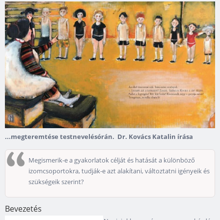
...megteremtése testnevelésórán. Dr. Kovács Katalin írása
Megismerik-e a gyakorlatok célját és hatását a különböző
izomcsoportokra, tudják-e azt alakítani, változtatni igényeik és
szükségeik szerint?
Bevezetés