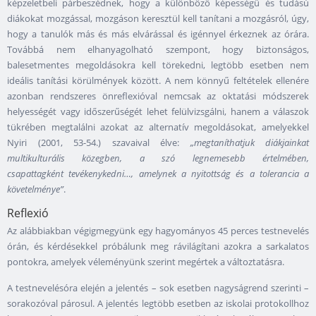
képzeletbeli párbeszédnek, hogy a különböző képességű és tudású
diákokat mozgással, mozgáson keresztül kell tanítani a mozgásról, úgy,
hogy a tanulók más és más elvárással és igénnyel érkeznek az órára.
Továbbá nem elhanyagolható szempont, hogy biztonságos,
balesetmentes megoldásokra kell törekedni, legtöbb esetben nem
ideális tanítási körülmények között. A nem könnyű feltételek ellenére
azonban rendszeres önreflexióval nemcsak az oktatási módszerek
helyességét vagy időszerűségét lehet felülvizsgálni, hanem a válaszok
tükrében megtalálni azokat az alternatív megoldásokat, amelyekkel
Nyiri (2001, 53-54.) szavaival élve:
„megtaníthatjuk diákjainkat
multikulturális közegben, a szó legnemesebb értelmében,
csapattagként tevékenykedni…, amelynek a nyitottság és a tolerancia a
követelménye”
.
Reflexió
Az alábbiakban végigmegyünk egy hagyományos 45 perces testnevelés
órán, és kérdésekkel próbálunk meg rávilágítani azokra a sarkalatos
pontokra, amelyek véleményünk szerint megértek a változtatásra.
A testnevelésóra elején a jelentés – sok esetben nagyságrend szerinti –
sorakozóval párosul. A jelentés legtöbb esetben az iskolai protokollhoz