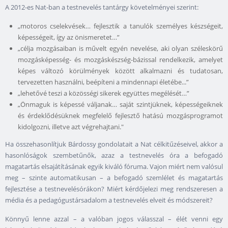
A 2012-es Nat-ban a testnevelés tantárgy követelményei szerint:
„motoros cselekvések… fejlesztik a tanulók személyes készségeit,
képességeit, így az önismeretet…”
„célja mozgásaiban is művelt egyén nevelése, aki olyan széleskörű
mozgásképesség- és mozgáskészség-bázissal rendelkezik, amelyet
képes változó körülmények között alkalmazni és tudatosan,
tervezetten használni, beépíteni a mindennapi életébe...”
„lehetővé teszi a közösségi sikerek együttes megélését…”
„Önmaguk is képessé váljanak… saját szintjüknek, képességeiknek
és érdeklődésüknek megfelelő fejlesztő hatású mozgásprogramot
kidolgozni, illetve azt végrehajtani."
Ha összehasonlítjuk Bárdossy gondolatait a Nat célkitűzéseivel, akkor a
hasonlóságok szembetűnők, azaz a testnevelés óra a befogadó
magatartás elsajátításának egyik kiváló fóruma. Vajon miért nem valósul
meg – szinte automatikusan – a befogadó szemlélet és magatartás
fejlesztése a testnevelésórákon? Miért kérdőjelezi meg rendszeresen a
média és a pedagógustársadalom a testnevelés elveit és módszereit?
Könnyű lenne azzal – a valóban jogos válasszal – élét venni egy