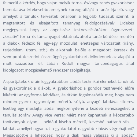
felmerül a kérdés, hogy vajon melyik torna- és/vagy zenés gyakorlatsor
bemutatása értékesebb: amelynek koreográfiáját a tanár írja elő, vagy
amelyet a tanulók terveztek önállóan a legjobb tudásuk szerint, a
megtanított és elsajátított tananyag feldolgozásával? Érdekes
megjegyezni, hogy az angolszász testnevelésórákon úgynevezett
„kreatív” torna- és táncanyagot oktatnak, ahol a tanár kérdései mentén
a diákok fedezik fel egy-egy mozdulat lehetséges változatait (irány,
terjedelem, ütem, stb.) és alkotnak belőle a megadott keretek és
szempontok szerint összefüggő gyakorlatsort. Mindennek az alapját a
múlt században élt Lábán Rudolf magyar táncpedagógus által
kidolgozott mozgáselemző rendszer szolgáltatja.
A sportjátékok óráin leggyakrabban labdás technikai elemeket tanulnak
és gyakorolnak a diákok. A gyakorláshoz a gondos testnevelő előre
kikészíti az egyforma labdákat, és ritkán fogalmazódik meg, hogy nem
minden gyerek ugyanolyan méretű, súlyú, anyagú labdával sikeres.
Esetleg egy másfajta labda megkönnyítené a kezdeti nehézségeket a
tanulás során? Avagy vice versa: Miért nem kaphatnak a képzettebb
tanítványok olyan – például kisebb méretű, kevésbé pattanó stb. –
labdát, amellyel ugyanazt a gyakorlatot nagyobb kihívás végrehajtani?
Megadatott-e a lehetőség, hogy a diák maga válassza ki a labdát?