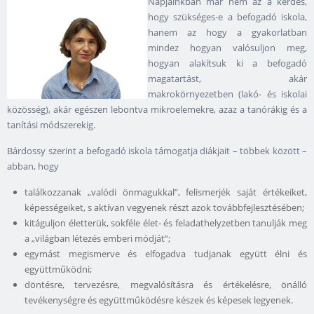
Napjainkban már nem az a kérdés,
hogy szükséges-e a befogadó iskola,
hanem az hogy a gyakorlatban
mindez hogyan valósuljon meg,
hogyan alakítsuk ki a befogadó
magatartást, akár
makrokörnyezetben (lakó- és iskolai
közösség), akár egészen lebontva mikroelemekre, azaz a tanórákig és a
tanítási módszerekig.
Bárdossy szerint a befogadó iskola támogatja diákjait – többek között –
abban, hogy
találkozzanak „valódi önmagukkal”, felismerjék saját értékeiket,
képességeiket, s aktívan vegyenek részt azok továbbfejlesztésében;
kitáguljon életterük, sokféle élet- és feladathelyzetben tanulják meg
a „világban létezés emberi módját”;
egymást megismerve és elfogadva tudjanak együtt élni és
együttműködni;
döntésre, tervezésre, megvalósításra és értékelésre, önálló
tevékenységre és együttműködésre készek és képesek legyenek.