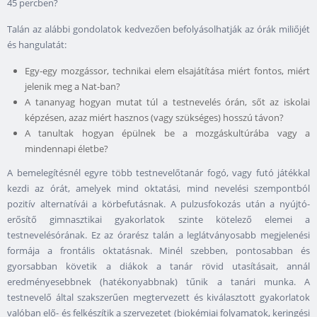
45 percben?
Talán az alábbi gondolatok kedvezően befolyásolhatják az órák miliőjét
és hangulatát:
Egy-egy mozgássor, technikai elem elsajátítása miért fontos, miért
jelenik meg a Nat-ban?
A tananyag hogyan mutat túl a testnevelés órán, sőt az iskolai
képzésen, azaz miért hasznos (vagy szükséges) hosszú távon?
A tanultak hogyan épülnek be a mozgáskultúrába vagy a
mindennapi életbe?
A bemelegítésnél egyre több testnevelőtanár fogó, vagy futó játékkal
kezdi az órát, amelyek mind oktatási, mind nevelési szempontból
pozitív alternatívái a körbefutásnak. A pulzusfokozás után a nyújtó-
erősítő gimnasztikai gyakorlatok szinte kötelező elemei a
testnevelésórának. Ez az órarész talán a leglátványosabb megjelenési
formája a frontális oktatásnak. Minél szebben, pontosabban és
gyorsabban követik a diákok a tanár rövid utasításait, annál
eredményesebbnek (hatékonyabbnak) tűnik a tanári munka. A
testnevelő által szakszerűen megtervezett és kiválasztott gyakorlatok
valóban elő- és felkészítik a szervezetet (biokémiai folyamatok, keringési