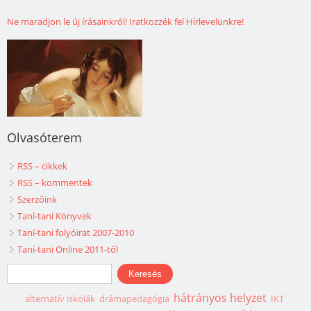
Ne maradjon le új írásainkról! Iratkozzék fel Hírlevelünkre!
Olvasóterem
RSS – cikkek
RSS – kommentek
Szerzőink
Taní-tani Könyvek
Taní-tani folyóirat 2007-2010
Taní-tani Online 2011-től
Keresés űrlap
Keresés
hátrányos helyzet
alternatív iskolák
drámapedagógia
IKT