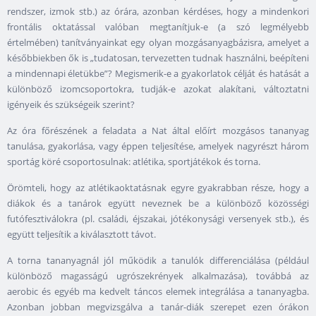
rendszer, izmok stb.) az órára, azonban kérdéses, hogy a mindenkori
frontális oktatással valóban megtanítjuk-e (a szó legmélyebb
értelmében) tanítványainkat egy olyan mozgásanyagbázisra, amelyet a
későbbiekben ők is „tudatosan, tervezetten tudnak használni, beépíteni
a mindennapi életükbe”? Megismerik-e a gyakorlatok célját és hatását a
különböző izomcsoportokra, tudják-e azokat alakítani, változtatni
igényeik és szükségeik szerint?
Az óra főrészének a feladata a Nat által előírt mozgásos tananyag
tanulása, gyakorlása, vagy éppen teljesítése, amelyek nagyrészt három
sportág köré csoportosulnak: atlétika, sportjátékok és torna.
Örömteli, hogy az atlétikaoktatásnak egyre gyakrabban része, hogy a
diákok és a tanárok együtt neveznek be a különböző közösségi
futófesztiválokra (pl. családi, éjszakai, jótékonysági versenyek stb.), és
együtt teljesítik a kiválasztott távot.
A torna tananyagnál jól működik a tanulók differenciálása (például
különböző magasságú ugrószekrények alkalmazása), továbbá az
aerobic és egyéb ma kedvelt táncos elemek integrálása a tananyagba.
Azonban jobban megvizsgálva a tanár-diák szerepet ezen órákon