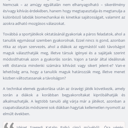
Nemcsak – az amúgy egyáltalán nem elhanyagolható – sikerélmény
és/vagy kihívás érdekében, hanem hogy megtapasztalja és megtanulja a
különböző labdák biomechanikai és kinetikai sajátosságait, valamint az
azokra adható mozgásos válaszokat.
Továbbá a sportjátékok oktatásánál gyakoriak a páros feladatok, ahol a
tanulók egymással szemben gyakorolnak. Ezzel nincs is gond, azonban
ritka az olyan szervezés, ahol a diákok az egymástól való távolságot
maguk választhatják meg, illetve társuk igényei és a sajátjaik szerint
módosíthatnak azon a gyakorlás során. Vajon a tanár által ideálisnak
vélt distancia mindenki számára kihívást vagy sikert jelent-e? Van-e
lehetőség arra, hogy a tanulók maguk határozzák meg, illetve menet
közben változtassanak a távolságon?
A technikai elemek gyakorlása után az óravégi játék következik, amely
során a diákok a korábban begyakoroltakat kipróbálhatják és
alkalmazhatják. A legtöbb tanuló alig várja már a játékot, azonban a
csapatválasztás módszerei sok diákban hagytak kellemetlen nyomott az
elmúlt években.
Idézet Szegedi Katalin Palkó című művéből: „Óra végén