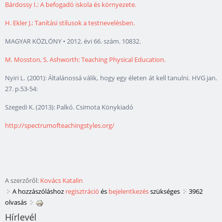
Bárdossy I.: A befogadó iskola és környezete.
H. Ekler J.: Tanítási stílusok a testnevelésben.
MAGYAR KÖZLÖNY • 2012. évi 66. szám. 10832.
M. Mosston, S. Ashworth: Teaching Physical Education.
Nyiri L. (2001): Általánossá válik, hogy egy életen át kell tanulni. HVG jan.
27. p.53-54:
Szegedi K. (2013): Palkó. Csimota Könykiadó
http://spectrumofteachingstyles.org/
A szerzőről:
Kovács Katalin
A hozzászóláshoz
regisztráció
és
bejelentkezés
szükséges
3962
olvasás
Hírlevél