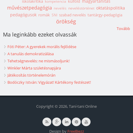
magyartanítás
iskolakritika
külföld
kompetencia
művészetpedagógia
oktatáspolitika
nevelés
neveléstörténet
pedagógusok
romák
szabad nevelés
tantárgy-pedagógia
SNI
örökség
Tovább
Ma leginkább ezeket olvassák
Fóti Péter: A gyerekek morális fejlődése
A tanulás demokratizálása
Tehetségnevelés: ne mismásoljunk!
Winkler Márta születésnapjára
Játékosítás történelemórán
Bodóczky István: Vigyázat! Kártékony festészet!
Copyright © 2026, Taní-tani Online
Design by
FreeBiezz