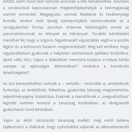
kötött, ezért most nem tartozik szorosan a cikk témaköréhez. Azonban
a sorakozóval kapcsolatosan megkérdőjelezhetjük a testmagasság
szerinti sorrendet. Megjegyzés: vannak feladatok és tevékenységi
formák, amikor testi épség szempontjából szerencsésebb ez a
rendgyakorlati forma, azonban érdemes felülvizsgálni ennek az
automatizmusnak az előnyeit és hátrányait. További kérdésként
merülhet fel, hogy a szigorú, fegyelmezett vigyázzállás segíti-e a pozitív
légkör és a kölcsönös bizalom megteremtését? Meg kell említeni, hogy
vigyázzállásban gyakoriak a helytelen testtartások (például lordotikus,
ejtett vállú stb.). Vajon a diákokban mennyire tudatos a helyes tartás
szerepe az egészséges életmódban? Ismerik-e a korrekciós
lehetőségeket?
Az óra bevezetéséhez tartozik a – verbális – motiválás is, amelyeknek
funkciója: az érdeklődés felkeltése, gyakorlási készség megteremtése,
teljesítményigény kialakítása. Ezeknek a teendőknek a „megvalósítása”
legtöbb esetben kimerül a tananyag közlésében, az elvégzendő
gyakorlatok rövid leírásában.
Vajon az előírt oktatandó tananyag mellett még miről kellene
tájékoztatni a diákokat, hogy nyitottabbá váljanak az elkövetkezendő