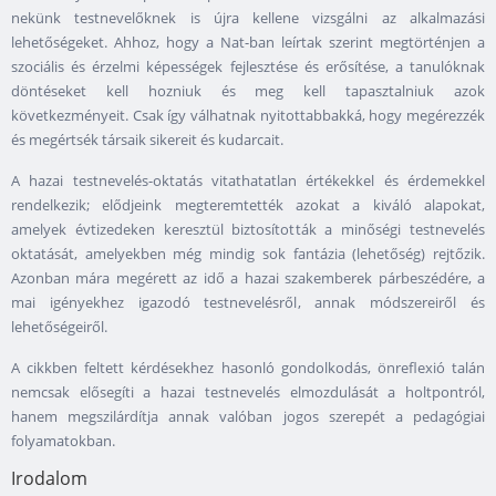
nekünk testnevelőknek is újra kellene vizsgálni az alkalmazási
lehetőségeket. Ahhoz, hogy a Nat-ban leírtak szerint megtörténjen a
szociális és érzelmi képességek fejlesztése és erősítése, a tanulóknak
döntéseket kell hozniuk és meg kell tapasztalniuk azok
következményeit. Csak így válhatnak nyitottabbakká, hogy megérezzék
és megértsék társaik sikereit és kudarcait.
A hazai testnevelés-oktatás vitathatatlan értékekkel és érdemekkel
rendelkezik; elődjeink megteremtették azokat a kiváló alapokat,
amelyek évtizedeken keresztül biztosították a minőségi testnevelés
oktatását, amelyekben még mindig sok fantázia (lehetőség) rejtőzik.
Azonban mára megérett az idő a hazai szakemberek párbeszédére, a
mai igényekhez igazodó testnevelésről, annak módszereiről és
lehetőségeiről.
A cikkben feltett kérdésekhez hasonló gondolkodás, önreflexió talán
nemcsak elősegíti a hazai testnevelés elmozdulását a holtpontról,
hanem megszilárdítja annak valóban jogos szerepét a pedagógiai
folyamatokban.
Irodalom