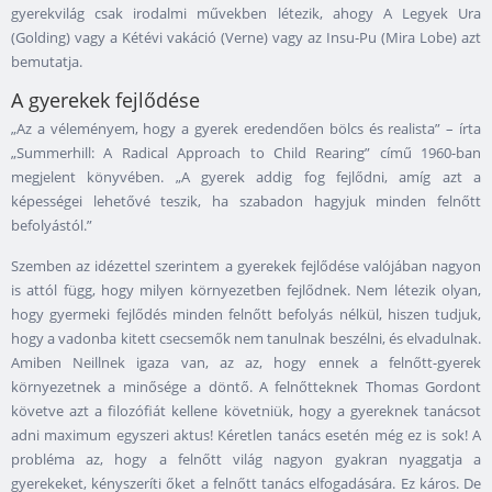
gyerekvilág csak irodalmi művekben létezik, ahogy A Legyek Ura
(Golding) vagy a Kétévi vakáció (Verne) vagy az Insu-Pu (Mira Lobe) azt
bemutatja.
A gyerekek fejlődése
„Az a véleményem, hogy a gyerek eredendően bölcs és realista” – írta
„Summerhill: A Radical Approach to Child Rearing” című 1960-ban
megjelent könyvében. „A gyerek addig fog fejlődni, amíg azt a
képességei lehetővé teszik, ha szabadon hagyjuk minden felnőtt
befolyástól.”
Szemben az idézettel szerintem a gyerekek fejlődése valójában nagyon
is attól függ, hogy milyen környezetben fejlődnek. Nem létezik olyan,
hogy gyermeki fejlődés minden felnőtt befolyás nélkül, hiszen tudjuk,
hogy a vadonba kitett csecsemők nem tanulnak beszélni, és elvadulnak.
Amiben Neillnek igaza van, az az, hogy ennek a felnőtt-gyerek
környezetnek a minősége a döntő. A felnőtteknek Thomas Gordont
követve azt a filozófiát kellene követniük, hogy a gyereknek tanácsot
adni maximum egyszeri aktus! Kéretlen tanács esetén még ez is sok! A
probléma az, hogy a felnőtt világ nagyon gyakran nyaggatja a
gyerekeket, kényszeríti őket a felnőtt tanács elfogadására. Ez káros. De