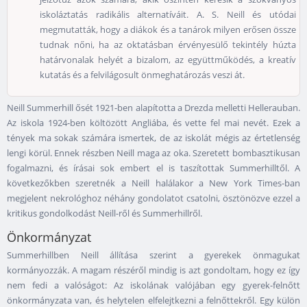
iskoláztatás radikális alternatíváit. A. S. Neill és utódai
megmutatták, hogy a diákok és a tanárok milyen erősen össze
tudnak nőni, ha az oktatásban érvényesülő tekintély húzta
határvonalak helyét a bizalom, az együttműködés, a kreatív
kutatás és a felvilágosult önmeghatározás veszi át.
Neill Summerhill ősét 1921-ben alapította a Drezda melletti Hellerauban.
Az iskola 1924-ben költözött Angliába, és vette fel mai nevét. Ezek a
tények ma sokak számára ismertek, de az iskolát mégis az értetlenség
lengi körül. Ennek részben Neill maga az oka. Szeretett bombasztikusan
fogalmazni, és írásai sok embert el is taszítottak Summerhilltől. A
következőkben szeretnék a Neill halálakor a New York Times-ban
megjelent nekrológhoz néhány gondolatot csatolni, ösztönözve ezzel a
kritikus gondolkodást Neill-ről és Summerhillről.
Önkormányzat
Summerhillben Neill állítása szerint a gyerekek önmagukat
kormányozzák. A magam részéről mindig is azt gondoltam, hogy ez így
nem fedi a valóságot: Az iskolának valójában egy gyerek-felnőtt
önkormányzata van, és helytelen elfelejtkezni a felnőttekről. Egy külön