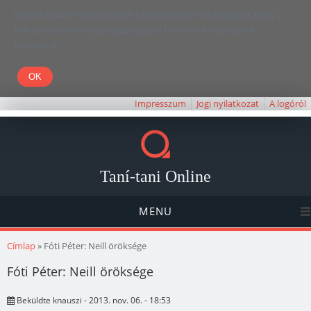
Kedves Olvasó! Weboldalunk böngészésével Ön elfogadja, hogy a
felhasználói élmény javítása céljából cookie-kat használunk.
Köszönjük!
Impresszum
Jogi nyilatkozat
A logóról
Taní-tani Online
MENU
Jelenlegi hely
Címlap
» Fóti Péter: Neill öröksége
Fóti Péter: Neill öröksége
Beküldte
knauszi
- 2013. nov. 06. - 18:53