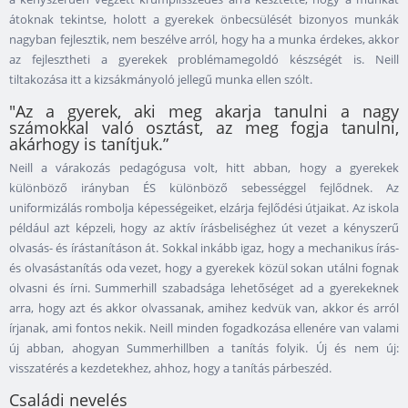
átoknak tekintse, holott a gyerekek önbecsülését bizonyos munkák
nagyban fejlesztik, nem beszélve arról, hogy ha a munka érdekes, akkor
az fejlesztheti a gyerekek problémamegoldó készségét is. Neill
tiltakozása itt a kizsákmányoló jellegű munka ellen szólt.
"Az a gyerek, aki meg akarja tanulni a nagy
számokkal való osztást, az meg fogja tanulni,
akárhogy is tanítjuk.”
Neill a várakozás pedagógusa volt, hitt abban, hogy a gyerekek
különböző irányban ÉS különböző sebességgel fejlődnek. Az
uniformizálás rombolja képességeiket, elzárja fejlődési útjaikat. Az iskola
például azt képzeli, hogy az aktív írásbeliséghez út vezet a kényszerű
olvasás- és írástanításon át. Sokkal inkább igaz, hogy a mechanikus írás-
és olvasástanítás oda vezet, hogy a gyerekek közül sokan utálni fognak
olvasni és írni. Summerhill szabadsága lehetőséget ad a gyerekeknek
arra, hogy azt és akkor olvassanak, amihez kedvük van, akkor és arról
írjanak, ami fontos nekik. Neill minden fogadkozása ellenére van valami
új abban, ahogyan Summerhillben a tanítás folyik. Új és nem új:
visszatérés a kezdetekhez, ahhoz, hogy a tanítás párbeszéd.
Családi nevelés