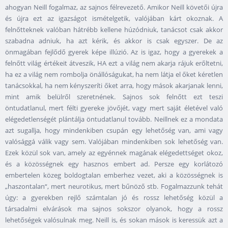
ahogyan Neill fogalmaz, az sajnos félrevezető. Amikor Neill követői újra
és újra ezt az igazságot ismételgetik, valójában kárt okoznak. A
felnőtteknek valóban hátrébb kellene húzódniuk, tanácsot csak akkor
szabadna adniuk, ha azt kérik, és akkor is csak egyszer. De az
önmagában fejlődő gyerek képe illúzió. Az is igaz, hogy a gyerekek a
felnőtt világ értékeit átveszik, HA ezt a világ nem akarja rájuk erőltetni,
ha ez a világ nem rombolja önállóságukat, ha nem látja el őket kéretlen
tanácsokkal, ha nem kényszeríti őket arra, hogy mások akarjanak lenni,
mint amik belülről szeretnének. Sajnos sok felnőtt ezt teszi
öntudatlanul, mert félti gyereke jövőjét, vagy mert saját életével való
elégedetlenségét plántálja öntudatlanul tovább. Neillnek ez a mondata
azt sugallja, hogy mindenkiben csupán egy lehetőség van, ami vagy
valósággá válik vagy sem. Valójában mindenkiben sok lehetőség van.
Ezek közül sok van, amely az egyénnek magának elégedettséget okoz,
és a közösségnek egy hasznos embert ad. Persze egy korlátozó
embertelen közeg boldogtalan emberhez vezet, aki a közösségnek is
„haszontalan“, mert neurotikus, mert bűnöző stb. Fogalmazzunk tehát
úgy: a gyerekben rejlő számtalan jó és rossz lehetőség közül a
társadalmi elvárások ma sajnos sokszor olyanok, hogy a rossz
lehetőségek valósulnak meg. Neill is, és sokan mások is keressük azt a