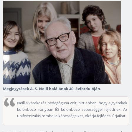
Megjegyzések A. S. Neill halálának 40. évfordulóján.
Neill a várakozás pedagógusa volt, hitt abban, hogy a gyerekek
különböző irányban ÉS különböző sebességgel fejlődnek. Az
uniformizálás rombolja képességeiket, elzárja fejlődési útjaikat.