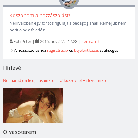
Köszönöm a hozzászólást!
Neill valóban egy fontos figurája a pedagógiának! Reméljük nem
boritja be a feledés!
Fóti Péter
|
2016. nov. 27. - 17:28
|
Permalink
A hozzászóláshoz
regisztráció
és
bejelentkezés
szükséges
Hírlevél
Ne maradjon le új írásainkról! Iratkozzék fel Hírlevelünkre!
Olvasóterem