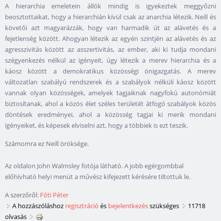
A hierarchia emeletein állók mindig is igyekeztek meggyőzni
beosztottaikat, hogy a hierarchián kívül csak az anarchia létezik. Neill és
követői azt magyarázzák, hogy van harmadik út az alávetés és a
fejetlenség között. Ahogyan létezik az egyén szintjén az alávetés és az
agresszivitás között az asszertivitás, az ember, aki ki tudja mondani
szégyenkezés nélkül az igényeit, úgy létezik a merev hierarchia és a
káosz között a demokratikus közösségi önigazgatás. A merev
változatlan szabályú rendszerek és a szabályok nélküli káosz között
vannak olyan közösségek, amelyek tagjaiknak nagyfokú autonómiát
biztosítanak, ahol a közös élet széles területét átfogó szabályok közös
döntések eredményei, ahol a közösség tagjai ki merik mondani
igényeiket, és képesek elviselni azt, hogy a többiek is ezt teszik.
Számomra ez Neill öröksége.
Az oldalon John Walmsley fotója látható. A jobb egérgombbal
előhívható helyi menüt a művész kifejezett kérésére tiltottuk le.
A szerzőről:
Fóti Péter
A hozzászóláshoz
regisztráció
és
bejelentkezés
szükséges
11718
olvasás