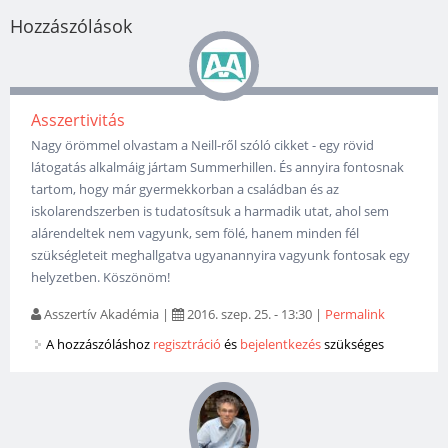
Hozzászólások
Asszertivitás
Nagy örömmel olvastam a Neill-ről szóló cikket - egy rövid
látogatás alkalmáig jártam Summerhillen. És annyira fontosnak
tartom, hogy már gyermekkorban a családban és az
iskolarendszerben is tudatosítsuk a harmadik utat, ahol sem
alárendeltek nem vagyunk, sem fölé, hanem minden fél
szükségleteit meghallgatva ugyanannyira vagyunk fontosak egy
helyzetben. Köszönöm!
Asszertív Akadémia
|
2016. szep. 25. - 13:30
|
Permalink
A hozzászóláshoz
regisztráció
és
bejelentkezés
szükséges