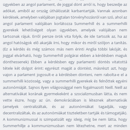
ügyekben az angol parlament, de joggal dönt arról is, hogy beszedje az
adókat, amiből az ország úthálózatát karbantartják. Vannak azonban
kérdések, amelyben valójában jogtalan törvényhozásról van szó, ahol az
angol parlament valójában korlátozza Summerhill és a summerhilli
gyerekek lehetőségeit olyan ügyekben, amelyek valójában nem
tartoznak rájuk. Erről persze örök vita folyik, de ide tartozik az, ha az
angol hatóságok elő akarják írni, hogy mikor és miről szóljon a tanítás.
(Ez a kérdés és még számos más nem érinti Anglia többi lakóját, és
joggal elvárható, hogy Summerhill polgárai ebben a kérdésben maguk
dönthessenek) Ebben a kérdésben egy parlamenti döntés vitatottá
tétele két dolgot érint: egyrészt magát a döntést, másrészt azt, hogy
vajon a parlament jogosult-e a kérdésben dönteni, nem rabolta-e el a
summerhilli közösség, vagy a summerhilli gyerekek és felnőttek egyéni
autonómiáját. Sajnos ilyen világossággal nem fogalmazott Neill. Neill az
alternatívákat korának gyermekeként a szocializmusban látta, és nem
vette észre, hogy az ún. demokráciában is léteznek alternatívák
(amelyek centralizáltak, és az autonómiákat tagadják, vagy
decentralizáltak, és az autonómiákat tiszteletben tartják és támogatják).
A kommunizmussal is szimpatizált egy ideig, míg be nem látta, hogy
Summerhillje a kommunizmusban nem létezhetne, mert az minden