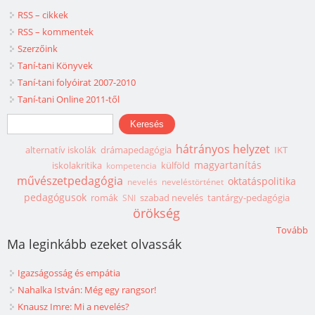
RSS – cikkek
RSS – kommentek
Szerzőink
Taní-tani Könyvek
Taní-tani folyóirat 2007-2010
Taní-tani Online 2011-től
Keresés űrlap
Keresés
hátrányos helyzet
alternatív iskolák
drámapedagógia
IKT
magyartanítás
iskolakritika
külföld
kompetencia
művészetpedagógia
oktatáspolitika
nevelés
neveléstörténet
pedagógusok
romák
szabad nevelés
tantárgy-pedagógia
SNI
örökség
Tovább
Ma leginkább ezeket olvassák
Igazságosság és empátia
Nahalka István: Még egy rangsor!
Knausz Imre: Mi a nevelés?