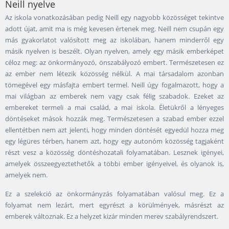
Neill nyelve
Az iskola vonatkozásában pedig Neill egy nagyobb közösséget tekintve
adott újat, amit ma is még kevesen értenek meg. Neill nem csupán egy
más gyakorlatot valósított meg az iskolában, hanem minderről egy
másik nyelven is beszélt. Olyan nyelven, amely egy másik emberképet
céloz meg: az önkormányozó, önszabályozó embert. Természetesen ez
az ember nem létezik közösség nélkül. A mai társadalom azonban
tömegével egy másfajta embert termel. Neill úgy fogalmazott, hogy a
mai világban az emberek nem vagy csak félig szabadok. Ezeket az
embereket termeli a mai család, a mai iskola. Életükről a lényeges
döntéseket mások hozzák meg. Természetesen a szabad ember ezzel
ellentétben nem azt jelenti, hogy minden döntését egyedül hozza meg
egy légüres térben, hanem azt, hogy egy autonóm közösség tagjaként
részt vesz a közösség döntéshozatali folyamatában. Lesznek igényei,
amelyek összeegyeztethetők a többi ember igényeivel, és olyanok is,
amelyek nem.
Ez a szelekció az önkormányzás folyamatában valósul meg. Ez a
folyamat nem lezárt, mert egyrészt a körülmények, másrészt az
emberek változnak. Ez a helyzet kizár minden merev szabályrendszert.