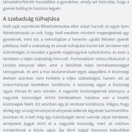
társadalmi/felnőtt hozzáállást a gyerekhez, amely azt biztosítja, hogy a
gyerek boldog és hasznos legyen.
A szabadság túlhajtása
Neill saját eszméinek félreértelmezése ellen sokat harcolt. Az egyik ilyen
félreértelmezés az volt, hogy Neill nevében mindent megengednek egy
gyereknek, mint ezt a nekrológban a heverőn ugráló féktelen gyerek
példázza. Neill a szabadság és annak túlhajtása között két területen tett
különbséget. A tanulást a gyerek magánügyévé nyilvánította, és ezen a
területen a teljes szabadság híve volt. Pontosabban szólva tiltakozott a
tanítási kényszer ellen, amit a felnőttek teljes természetességgel
támogatnak, és ami a mai iskolarendszer egyik alappillére. A közösségi
életben azonban nem hirdette a teljes szabadságot, hanem azt az
önkormányzat keretében korlátozta. A közösség ügyei a közösség
ügyei. Persze itt sem minden. A nagyobb közösségeknek bizonyos, a
nagyobb közösséget érintő kérdésekben hatalma van a kisebb
közösségek felett. Ezt azonban egy jó rendszer korlátozza. Világos, hogy
elvileg egy ország törvényei érvényesek kellenek legyenek Summerhillre.
Azonban itt is kell még egy különbséget tenni: vannak olyan kérdések,
amelyeket joggal dönt el a nagyobb közösség, mert az valóban
mindenkinek a közös ügye. Így dönt joggal bizonyos külpolitikai