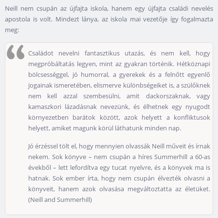
Neill nem csupán az újfajta iskola, hanem egy újfajta családi nevelés
apostola is volt. Mindezt lánya, az iskola mai vezetője így fogalmazta
meg:
Családot nevelni fantasztikus utazás, és nem kell, hogy
megpróbáltatás legyen, mint az gyakran történik. Hétköznapi
bölcsességgel, jó humorral, a gyerekek és a felnőtt egyenlő
jogainak ismeretében, elismerve különbségeiket is, a szülőknek
nem kell azzal szembesülni, amit dackorszaknak, vagy
kamaszkori lázadásnak nevezünk, és élhetnek egy nyugodt
környezetben barátok között, azok helyett a konfliktusok
helyett, amiket magunk körül láthatunk minden nap.
Jó érzéssel tölt el, hogy mennyien olvassák Neill műveit és írnak
nekem. Sok könyve – nem csupán a híres Summerhill a 60-as
évekből – lett lefordítva egy tucat nyelvre, és a könyvek ma is
hatnak. Sok ember írta, hogy nem csupán élvezték olvasni a
könyveit, hanem azok olvasása megváltoztatta az életüket.
(Neill and Summerhill)