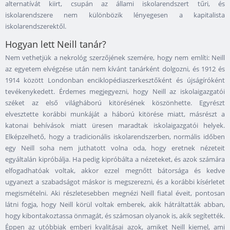
alternatívát kiirt, csupán az állami iskolarendszert tűri, és
iskolarendszere nem különbözik lényegesen a kapitalista
iskolarendszerektől.
Hogyan lett Neill tanár?
Nem vethetjük a nekrológ szerzőjének szemére, hogy nem említi: Neill
az egyetem elvégzése után nem kívánt tanárként dolgozni, és 1912 és
1914 között Londonban enciklopédiaszerkesztőként és újságíróként
tevékenykedett. Érdemes megjegyezni, hogy Neill az iskolaigazgatói
széket az első világháború kitörésének köszönhette. Egyrészt
elvesztette korábbi munkáját a háború kitörése miatt, másrészt a
katonai behívások miatt üresen maradtak iskolaigazgatói helyek.
Elképzelhető, hogy a tradicionális iskolarendszerben, normális időben
egy Neill soha nem juthatott volna oda, hogy eretnek nézeteit
egyáltalán kipróbálja. Ha pedig kipróbálta a nézeteket, és azok számára
elfogadhatóak voltak, akkor ezzel megnőtt bátorsága és kedve
ugyanezt a szabadságot máskor is megszerezni, és a korábbi kísérletet
megismételni. Aki részletesebben megnézi Neill fiatal éveit, pontosan
látni fogja, hogy Neill körül voltak emberek, akik hátráltatták abban,
hogy kibontakoztassa önmagát, és számosan olyanok is, akik segítették.
Éppen az utóbbiak emberi kvalitásai azok, amiket Neill kiemel, ami