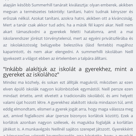
alapján később Summerhill tanárait kiválasztja: olyan emberek, akikben
megvan a természetes tekintély: tanítani, hatni tudnak kényszer és
erőszak nélkül. Azokat tanítani, azokra hatni, akikben ott a kíváncsiság.
Mert a tanár csak akkor tud adni, ha a másik fél kapni akar. Neill nem
akart támaszkodni a gyerekek feletti hatalomra, amit a mai
iskolarendszer jórészt törvénytelenül, mert az egyéni privátszférába és
az iskolaközösség belügyeibe beleszólva (lásd fentebb) magához
kaparintott, és nem akar elengedni. A summerhilli iskolában Neill
igyekezett a világot ebben az értelemben a talpára állítani.
"Inkább alakítjuk az iskolát a gyerekhez, mint a
gyereket az iskolához"
Mindez ma közhely, és sokan ezt állítják magukról, miközben az ezen
elven épülő iskolák nagyon különbözőek egymástól. Neill persze ezen
mindazt értette, amit elvetett a tradicionális iskolából, és ami helyett
valami újat hozott létre. A gyerekhez alakított iskola mindazon túl, amit
eddig elmondtam, elismeri a gyerek jogát arra, hogy maga válassza meg
azt, amivel foglalkozni akar (persze bizonyos korlátok között). Ezek a
korlátok azonban nagyon szélesek, és magukba foglalják a korlátlan
játékot is. A munkavégzés Neillnél sajátos szerepet játszott. Gyerekként
a kényszerűen végzett krumplisszedés arra késztette, hogy a munkát