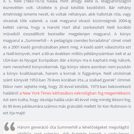
A. S. Neill (1883-1973) halála, mint ahogy élete is, Magyarországon
észrevétlen volt. Utóélete is jóval később kezdődött. Bár néhány
értelmiségi ismerte nevét, és voltak néhányan, akik hallottak róla, vagy
olvastak tőle valamit, a csak magyarul olvasó közönségnek 2004-ig
kellett várnia, hogy a Harold Hart által szerkesztett Neill korábbi
műveiből összeállított bestseller megjelenjen magyarul. A könyv
magyarul a „Summerhill – A pedagógia csendes forradalma” címet viseli
és a 2001 kiadó gondozásában jelent meg. A kiadó azért választotta ezt
a Neill-könyvet, mert a 60-as években milliós példányszámban kelt el az
USA-ban és Nyugat Európában. Bár a könyv ma is kapható még nálunk,
nem nevezhető könyvsikernek. Egy könyv sikere azonban nem pusztán
a könyv kvalitásainak, hanem a kornak is függvénye. Neill utolsónak
szánt könyvét 1953-ban 70 éves korában írta „a szabad gyerek” címmel.
Ekkor nem sejtette még, hogy 20 évvel később, 1973-ban bekövetkező
haláláról
a New York Times kéthasábos nekrológban fog megemlékezni
.
Azt sem tudta, hogy iskolája halála után 40 évvel még mindig létezni fog,
és 90 éves jubileumára számos más gratuláló mellett Sir Ken Robinson is
ezt írja majd:
Három generáció óta Summerhill a lehetőségeket megvilágító
jelzőtűz azok számára, akik őszintén keresik a szokványos