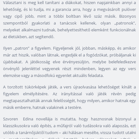
Választani is meg kell tanítani a diákokat, hiszen napjainkban annyi a
lehetőség, és ki tudja, mi a garancia arra, hogy a megvásárolt pulóver
vagy cipő jobb, mint a többi boltban lévő száz másik. Bizonyos
szempontból gyakorlati a tanácsok kellenek, olyan „patronok”,
melyeket alkalmazni tudnak, behelyettesíthető elemként funkcionálnak
az életükben, azt segítendő.
Ilyen „patron” a figyelem. Figyeljenek jól, jobban, másképp, és amikor
már azt hiszik, valóban látnak, engedjék el a fogódzókat, próbáljanak ki
újabbakat. A játékosság elve érvényesüljön, melybe belefeledkezve
örvénylő jelenléttel vegyenek részt mindenben, legyen az egy vers
elemzése vagy a másodfokú egyenlet aktuális feladata.
A torzított tükörképek játék, a vers újraolvasása lehetőséget kínált a
figyelem elmélyítésére. Az irányítással való játék révén pedig
megtapasztalhatták annak felelősségét, hogy milyen, amikor hatnak egy
másik emberre, hatnak valakinek a testére.
Szvoren Edina novellája is mutatta, hogy hasznosnak bizonyul a
klasszikusokra való építés, a műfajról való tudásokra való alapozás, ezt
utóbb a tanárnőjüktől tudom – aki hálásan mesélte, vissza tudott utalni