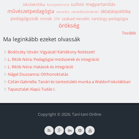
magyartanítás
iskolakritika
külföld
kompetencia
művészetpedagógia
oktatáspolitika
nevelés
neveléstörténet
pedagógusok
romák
szabad nevelés
tantárgy-pedagógia
SNI
örökség
Tovább
Ma leginkább ezeket olvassák
Bodóczky István: Vigyázat! Kártékony festészet!
L. Ritók Nóra: Pedagógiai módszerek és integráció
L. Ritók Nóra: Hatások és integráció
Nágel Zsuzsanna: Otthonoktatás
Czitán Gabriella: Tanári és tantestületi munka a Waldorf-iskolákban
Tapasztalat Alapú Tudás I.
Copyright © 2026, Taní-tani Online