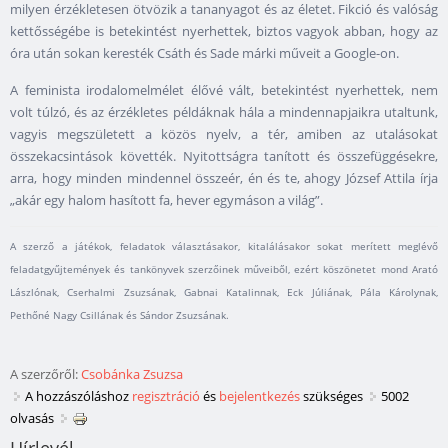
milyen érzékletesen ötvözik a tananyagot és az életet. Fikció és valóság
kettősségébe is betekintést nyerhettek, biztos vagyok abban, hogy az
óra után sokan keresték Csáth és Sade márki műveit a Google-on.
A feminista irodalomelmélet élővé vált, betekintést nyerhettek, nem
volt túlzó, és az érzékletes példáknak hála a mindennapjaikra utaltunk,
vagyis megszületett a közös nyelv, a tér, amiben az utalásokat
összekacsintások követték. Nyitottságra tanított és összefüggésekre,
arra, hogy minden mindennel összeér, én és te, ahogy József Attila írja
„akár egy halom hasított fa, hever egymáson a világ”.
A szerző a játékok, feladatok választásakor, kitalálásakor sokat merített meglévő
feladatgyűjtemények és tankönyvek szerzőinek műveiből, ezért köszönetet mond Arató
Lászlónak, Cserhalmi Zsuzsának, Gabnai Katalinnak, Eck Júliának, Pála Károlynak,
Pethőné Nagy Csillának és Sándor Zsuzsának.
A szerzőről:
Csobánka Zsuzsa
A hozzászóláshoz
regisztráció
és
bejelentkezés
szükséges
5002
olvasás
Hírlevél