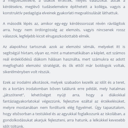
a megbeszéltekre, a diákok értették, helyes válaszokat adtak a
kérdésekre, meglévő tudáselemekre építhetett a kolléga, vagyis a
konstruktív pedagógia elveinek gyakorlati megvalósulását láthattuk.
A második lépés az, amikor egy-egy kérdéssorozat révén rávilágítok
arra, hogy nem ördöngösség az elemzés, vagyis nincsenek rossz
válaszok, legfeljebb kicsit elrugaszkodottabb elmék.
Az alapokhoz tartoznak azok az elemzési sémák, melyeket itt is
segítségül hívtam, olyan ez, mint a matematikában a képlet, ezt számos
reál érdeklődésű diákom hálásan használta, mert számukra ez adott
megfogható elemzési stratégiát, és ők ettől már boldogok voltak,
sikerélményben volt részük.
Ezek az irodalmi alkotások, melyek szabadon kezelik az időt és a teret,
és a kortárs irodalomban bőven találunk erre példát, mely hatalmas
„játszóteret”, lehetőséget nyújt arra, hogy a diákokkal
fantáziagyakorlatokal végezzünk, fejlesztve ezáltal az érzékelésüket,
melyre mostanában nem fordítunk elég figyelmet. Úgy tapasztalom,
hogy elsősorban a testükkel és az agyukkal foglalkozunk az iskolában, a
gondolkodásukat akarjuk fejleszteni, arra hatunk, a lelkükkel kevesebb
időt töltünk.