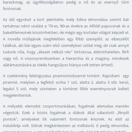
barackmag, az ügyfélszolgálaton pedig a nő és az esernyő tűnt
fontosnak.
Az idő egyrészt a kort jelentette, mely Edina elmondása szerint bár
tartalmaz némi utalást a ‘70-es, ‘80-as évekre az Alföldi papucsnak és a
bakelitlemeznek köszönhetően, de mégis egy kortalan világot képzelt el.
A novella műfajának megfelelően egy főbb szereplőt, az elbeszélőt
találtuk, aki bár egyes szám első személyben szólal meg, de csak annyit
tudunk róla, hogy „ékezet nélküli név” birtokosa, eldönthetetlen, férfi
vagy nő. A viszonyrendszerben a hierarchia és a magány, mindezek
alátámasztására az ölelés hangsúlyos hiánya volt tetten érhető.
A cselekmény feldolgozása piramismódszerrel történt. Rajzoltam egy
piramist, melyben a legfelső sorba 1 szó, alatta 2, alatta 3 stb. kerül,
legalul 5 szó, mely szinteken a történet főbb eseménysorait kellett
megjeleníteniük.
A mélyebb elemzést csoportmunkában, fogalmak elemzése mentén
végeztük. Ezek a közös fogalmak a diákok által választott „fénylő
pontok”, amelyeket ők valamiért fontosnak éreznek. Az első az
indulókép volt. Edinát megkérdeztem az indításról, ő pedig elmondta,