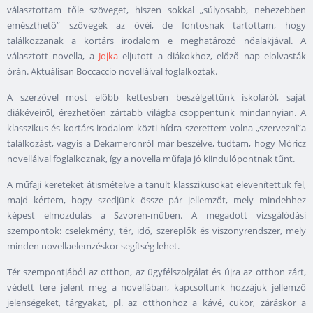
választottam tőle szöveget, hiszen sokkal „súlyosabb, nehezebben
emészthető” szövegek az övéi, de fontosnak tartottam, hogy
találkozzanak a kortárs irodalom e meghatározó nőalakjával. A
választott novella, a
Jojka
eljutott a diákokhoz, előző nap elolvasták
órán. Aktuálisan Boccaccio novelláival foglalkoztak.
A szerzővel most előbb kettesben beszélgettünk iskoláról, saját
diákéveiről, érezhetően zártabb világba csöppentünk mindannyian. A
klasszikus és kortárs irodalom közti hídra szerettem volna „szervezni”a
találkozást, vagyis a Dekameronról már beszélve, tudtam, hogy Móricz
novelláival foglalkoznak, így a novella műfaja jó kiindulópontnak tűnt.
A műfaji kereteket átismételve a tanult klasszikusokat elevenítettük fel,
majd kértem, hogy szedjünk össze pár jellemzőt, mely mindehhez
képest elmozdulás a Szvoren-műben. A megadott vizsgálódási
szempontok: cselekmény, tér, idő, szereplők és viszonyrendszer, mely
minden novellaelemzéskor segítség lehet.
Tér szempontjából az otthon, az ügyfélszolgálat és újra az otthon zárt,
védett tere jelent meg a novellában, kapcsoltunk hozzájuk jellemző
jelenségeket, tárgyakat, pl. az otthonhoz a kávé, cukor, záráskor a