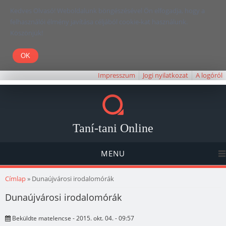
Kedves Olvasó! Weboldalunk böngészésével Ön elfogadja, hogy a
felhasználói élmény javítása céljából cookie-kat használunk.
Köszönjük!
Impresszum
Jogi nyilatkozat
A logóról
Taní-tani Online
MENU
Jelenlegi hely
Címlap
» Dunaújvárosi irodalomórák
Dunaújvárosi irodalomórák
Beküldte
matelencse
- 2015. okt. 04. - 09:57