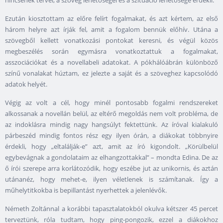
nincsenek tervei, a szöveg lehetőségei és a szituáció lehetősége érdekli.
Ezután kiosztottam az előre felírt fogalmakat, és azt kértem, az első
három helyre azt írják fel, amit a fogalom bennük előhív. Utána a
szövegből kellett vonatkozási pontokat keresni, és végül közös
megbeszélés során egymásra vonatkoztattuk a fogalmakat,
asszociációkat és a novellabeli adatokat. A pókhálóábrán különböző
színű vonalakat húztam, ez jelezte a saját és a szöveghez kapcsolódó
adatok helyét.
Végig az volt a cél, hogy minél pontosabb fogalmi rendszereket
alkossanak a novellán belül, az eltérő megoldás nem volt probléma, de
az indoklásra mindig nagy hangsúlyt fektettünk. Az íróval kialakuló
párbeszéd mindig fontos rész egy ilyen órán, a diákokat többnyire
érdekli, hogy „eltalálják-e” azt, amit az író kigondolt. „Körülbelül
egybevágnak a gondolataim az elhangzottakkal” – mondta Edina. De az
ő írói szerepe arra korlátozódik, hogy eszébe jut az unikornis, és aztán
utánanéz, hogy mehet-e, ilyen véletlenek is számítanak. Így a
műhelytitkokba is bepillantást nyerhettek a jelenlévők.
Németh Zoltánnal a korábbi tapasztalatokból okulva kétszer 45 percet
terveztünk, róla tudtam, hogy ping-pongozik, ezzel a diákokhoz