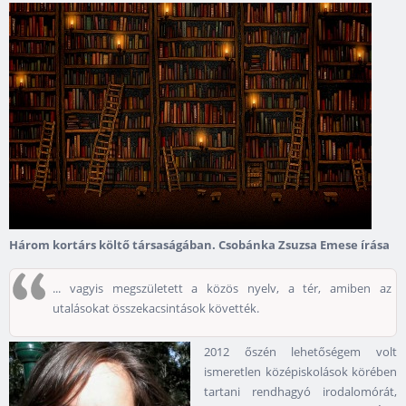
Három kortárs költő társaságában. Csobánka Zsuzsa Emese írása
... vagyis megszületett a közös nyelv, a tér, amiben az
utalásokat összekacsintások követték.
2012 őszén lehetőségem volt
ismeretlen középiskolások körében
tartani rendhagyó irodalomórát,