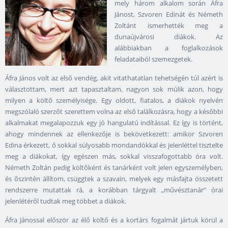
mely három alkalom során Áfra
Jánost, Szvoren Edinát és Németh
Zoltánt ismerhették meg a
dunaújvárosi diákok. Az
alábbiakban a foglalkozások
feladataiból szemezgetek.
Áfra János volt az első vendég, akit vitathatatlan tehetségén túl azért is
választottam, mert azt tapasztaltam, nagyon sok múlik azon, hogy
milyen a költő személyisége. Egy oldott, fiatalos, a diákok nyelvén
megszólaló szerzőt szerettem volna az első találkozásra, hogy a későbbi
alkalmakat megalapozzuk egy jó hangulatú indítással. Ez így is történt,
ahogy mindennek az ellenkezője is bekövetkezett: amikor Szvoren
Edina érkezett, ő sokkal súlyosabb mondandókkal és jelenléttel tisztelte
meg a diákokat, így egészen más, sokkal visszafogottabb óra volt.
Németh Zoltán pedig költőként és tanárként volt jelen egyszemélyben,
és őszintén állítom, csüggtek a szavain, melyek egy másfajta összetett
rendszerre mutattak rá, a korábban tárgyalt „művésztanár” órai
jelenlétéről tudtak meg többet a diákok.
Áfra Jánossal először az élő költő és a kortárs fogalmát jártuk körül a