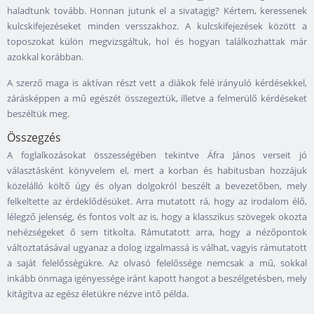
haladtunk tovább. Honnan jutunk el a sivatagig? Kértem, keressenek
kulcskifejezéseket minden versszakhoz. A kulcskifejezések között a
toposzokat külön megvizsgáltuk, hol és hogyan találkozhattak már
azokkal korábban.
A szerző maga is aktívan részt vett a diákok felé irányuló kérdésekkel,
zárásképpen a mű egészét összegeztük, illetve a felmerülő kérdéseket
beszéltük meg.
Összegzés
A foglalkozásokat összességében tekintve Áfra János verseit jó
választásként könyvelem el, mert a korban és habitusban hozzájuk
közelálló költő úgy és olyan dolgokról beszélt a bevezetőben, mely
felkeltette az érdeklődésüket. Arra mutatott rá, hogy az irodalom élő,
lélegző jelenség, és fontos volt az is, hogy a klasszikus szövegek okozta
nehézségeket ő sem titkolta. Rámutatott arra, hogy a nézőpontok
változtatásával ugyanaz a dolog izgalmassá is válhat, vagyis rámutatott
a saját felelősségükre. Az olvasó felelőssége nemcsak a mű, sokkal
inkább önmaga igényessége iránt kapott hangot a beszélgetésben, mely
kitágítva az egész életükre nézve intő példa.