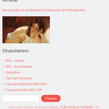
Ne maradjon le új írásainkról! Iratkozzék fel Hírlevelünkre!
Olvasóterem
RSS – cikkek
RSS – kommentek
Szerzőink
Taní-tani Könyvek
Taní-tani folyóirat 2007-2010
Taní-tani Online 2011-től
Keresés űrlap
Keresés
hátrányos helyzet
alternatív iskolák
drámapedagógia
IKT