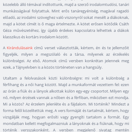
közelebb álló témával indítottunk, majd a szerző irodalomtudósi, tanári
munkásságával folytattuk. Mint erős tanáregyéniség, magával ragadó
előadó, az irodalmi szöveghez való viszonyról sokat mesélt a diákoknak,
majd a kötet címét is ő maga értelmezte. A kötet erősen kötődik Csáth
Géza művészetéhez, így újabb érdekes kapcsolatra lelhettek a diákok
klasszikus és kortárs irodalom között.
A
Kirándulásaink
című verset választották, kértem, én és te jellemzőit
figyeljék, milyen a megszólaló és a társa, milyenek az érzékelés
különbségei. Az első, Atomok című versben konkrétan jelennek meg
ezek, a Tájnyelvben is a közös történeten van a hangsúly.
Utaltam a felolvasások közti különbségre: mi volt a különbség a
férfihang és a női hang között. Majd a munkaformát vezettem fel: ezen
az órán a fiúk és a lányok alkottak külön egy-egy csoportot. Milyen egy
nő, milyen érzések vannak a nőben és a férfiban, miközben ezt mondja.
Mi a közös? Az érzelem jelenléte és a fájdalom. Mi történik? Mindezt a
forma felől közelítettük meg. A vers formáját és tartalmát, kértem, hogy
vizsgálják meg, hogyan erősíti vagy gyengíti tartalom a formát. Egy
mondatban kellett megfogalmazniuk a lányoknak és a fiúknak, hogy mi
történik versszakonként. A versben megjelenő sivatag mentén