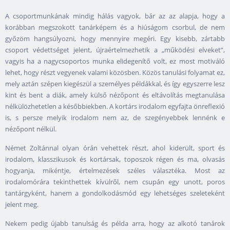
A csoportmunkának mindig hálás vagyok, bár az az alapja, hogy a
korábban megszokott tanárképem és a hiúságom csorbul, de nem
győzöm hangsúlyozni, hogy mennyire megéri. Egy kisebb, zártabb
csoport védettséget jelent, újraértelmezhetik a „működési elveket”,
vagyis ha a nagycsoportos munka elidegenítő volt, ez most motiváló
lehet, hogy részt vegyenek valami közösben. Közös tanulási folyamat ez,
mely aztán szépen kiegészül a személyes példákkal, és így egyszerre lesz
kint és bent a diák, amely külső nézőpont és eltávolítás megtanulása
nélkülözhetetlen a későbbiekben. A kortárs irodalom egyfajta önreflexió
is, s persze melyik irodalom nem az, de szegényebbek lennénk e
nézőpont nélkül.
Német Zoltánnal olyan órán vehettek részt, ahol kiderült, sport és
irodalom, klasszikusok és kortársak, toposzok régen és ma, olvasás
hogyanja, mikéntje, értelmezések széles választéka. Most az
irodalomórára tekinthettek kívülről, nem csupán egy unott, poros
tantárgyként, hanem a gondolkodásmód egy lehetséges szeleteként
jelent meg.
Nekem pedig újabb tanulság és példa arra, hogy az alkotó tanárok