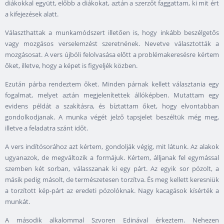
diákokkal együtt, előbb a diákokat, aztán a szerzőt faggattam, ki mit ért
a kifejezések alatt.
Választhattak a munkamódszert illetően is, hogy inkább beszélgetős
vagy mozgásos verselemzést szeretnének. Nevetve választották a
mozgásosat. A vers újbóli felolvasása előtt a problémakeresésre kértem
őket, illetve, hogy a képet is figyeljék közben.
Ezután párba rendeztem őket. Minden párnak kellett választania egy
fogalmat, melyet aztán megjelenítettek állóképben. Mutattam egy
evidens példát a szakításra, és bíztattam őket, hogy elvontabban
gondolkodjanak. A munka végét jelző tapsjelet beszéltük még meg,
illetve a feladatra szánt időt.
A vers indítósorához azt kértem, gondolják végig, mit látunk. Az alakok
ugyanazok, de megváltozik a formájuk. Kértem, álljanak fel egymással
szemben két sorban, válasszanak ki egy párt. Az egyik sor pózolt, a
másik pedig másolt, de természetesen torzítva. És meg kellett keresniük
a torzított kép-párt az eredeti pózolóknak. Nagy kacagások kísérték a
munkát.
A második alkalommal Szvoren Edinával érkeztem. Nehezen