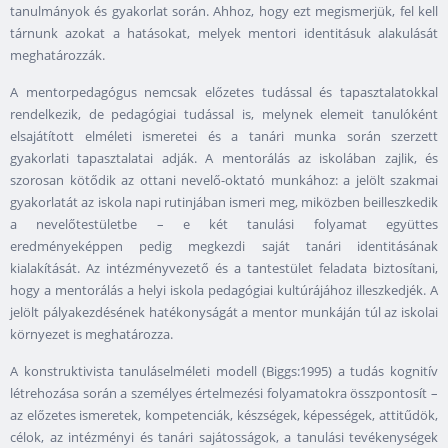
tanulmányok és gyakorlat során. Ahhoz, hogy ezt megismerjük, fel kell
tárnunk azokat a hatásokat, melyek mentori identitásuk alakulását
meghatározzák.
A mentorpedagógus nemcsak előzetes tudással és tapasztalatokkal
rendelkezik, de pedagógiai tudással is, melynek elemeit tanulóként
elsajátított elméleti ismeretei és a tanári munka során szerzett
gyakorlati tapasztalatai adják. A mentorálás az iskolában zajlik, és
szorosan kötődik az ottani nevelő-oktató munkához: a jelölt szakmai
gyakorlatát az iskola napi rutinjában ismeri meg, miközben beilleszkedik
a nevelőtestületbe – e két tanulási folyamat együttes
eredményeképpen pedig megkezdi saját tanári identitásának
kialakítását. Az intézményvezető és a tantestület feladata biztosítani,
hogy a mentorálás a helyi iskola pedagógiai kultúrájához illeszkedjék. A
jelölt pályakezdésének hatékonyságát a mentor munkáján túl az iskolai
környezet is meghatározza.
A konstruktivista tanuláselméleti modell (Biggs:1995) a tudás kognitív
létrehozása során a személyes értelmezési folyamatokra összpontosít –
az előzetes ismeretek, kompetenciák, készségek, képességek, attitűdök,
célok, az intézményi és tanári sajátosságok, a tanulási tevékenységek