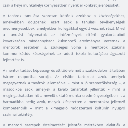
csak a helyi munkahelyi környezetben nyerik el konkrét jelentésüket.
A tanárok tanulása szorosan kötődik azokhoz a közösségekhez,
amelyekben dolgoznak, ezért azok a tanulási tevékenységek
eredményesebbek, amelyekben kollegáikkal együtt vesznek részt. Mivel
a tanulási folyamatok az intézmények eltérő gyakorlataiból
következően mindannyiszor különböző eredményre vezetnek a
mentorok esetében is, szükséges volna a mentorok szakmai
kommunikációs készségeinek az adott iskola kultúrájába ágyazott
fejlesztése is.
A mentor tudás-, képesség- és attitűd-elemeit a szakirodalom általában
három csoportba sorolja. Az elsőbe tartoznak azok, amelyek
megegyeznek a tanárok jellemzőivel – mint a jó szervezőkészség –, a
másodikba azok, amelyek a kiváló tanárokat jellemzik – mint a
megingathatatlan hit a nevelő-oktató munka eredményességében –, a
harmadikba pedig azok, melyek kifejezetten a mentorokra jellemző
kompetenciák – mint a kimagasló módszertani kultúrán nyugvó
szakmai tekintély.
A mentori szerepek értelmezését jelentős mértékben alakítják a