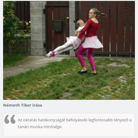
Németh Tibor írása
Az oktatás hatékonyságát befolyásoló legfontosabb tényező a
tanári munka minősége.