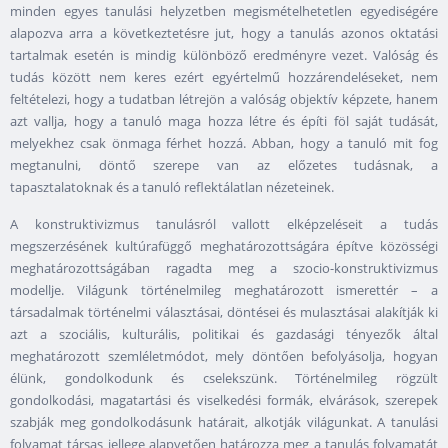
minden egyes tanulási helyzetben megismételhetetlen egyediségére
alapozva arra a következtetésre jut, hogy a tanulás azonos oktatási
tartalmak esetén is mindig különböző eredményre vezet. Valóság és
tudás között nem keres ezért egyértelmű hozzárendeléseket, nem
feltételezi, hogy a tudatban létrejön a valóság objektív képzete, hanem
azt vallja, hogy a tanuló maga hozza létre és építi föl saját tudását,
melyekhez csak önmaga férhet hozzá. Abban, hogy a tanuló mit fog
megtanulni, döntő szerepe van az előzetes tudásnak, a
tapasztalatoknak és a tanuló reflektálatlan nézeteinek.
A konstruktivizmus tanulásról vallott elképzeléseit a tudás
megszerzésének kultúrafüggő meghatározottságára építve közösségi
meghatározottságában ragadta meg a szocio-konstruktivizmus
modellje. Világunk történelmileg meghatározott ismerettér – a
társadalmak történelmi választásai, döntései és mulasztásai alakítják ki
azt a szociális, kulturális, politikai és gazdasági tényezők által
meghatározott szemléletmódot, mely döntően befolyásolja, hogyan
élünk, gondolkodunk és cselekszünk. Történelmileg rögzült
gondolkodási, magatartási és viselkedési formák, elvárások, szerepek
szabják meg gondolkodásunk határait, alkotják világunkat. A tanulási
folyamat társas jellege alapvetően határozza meg a tanulás folyamatát