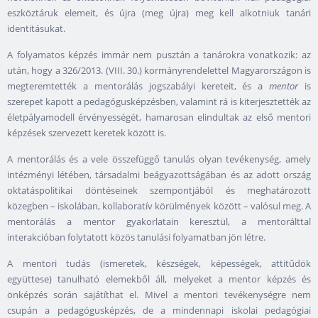
eszköztáruk elemeit, és újra (meg újra) meg kell alkotniuk tanári
identitásukat.
A folyamatos képzés immár nem pusztán a tanárokra vonatkozik: az
után, hogy a 326/2013. (VIII. 30.) kormányrendelettel Magyarországon is
megteremtették a mentorálás jogszabályi kereteit, és a
mentor
is
szerepet kapott a pedagógusképzésben, valamint rá is kiterjesztették az
életpályamodell érvényességét, hamarosan elindultak az első mentori
képzések szervezett keretek között is.
A mentorálás és a vele összefüggő tanulás olyan tevékenység, amely
intézményi létében, társadalmi beágyazottságában és az adott ország
oktatáspolitikai döntéseinek szempontjából és meghatározott
közegben – iskolában, kollaboratív körülmények között – valósul meg. A
mentorálás a mentor gyakorlatain keresztül, a mentorálttal
interakcióban folytatott közös tanulási folyamatban jön létre.
A mentori tudás (ismeretek, készségek, képességek, attitűdök
együttese) tanulható elemekből áll, melyeket a mentor képzés és
önképzés során sajátíthat el. Mivel a mentori tevékenységre nem
csupán a pedagógusképzés, de a mindennapi iskolai pedagógiai