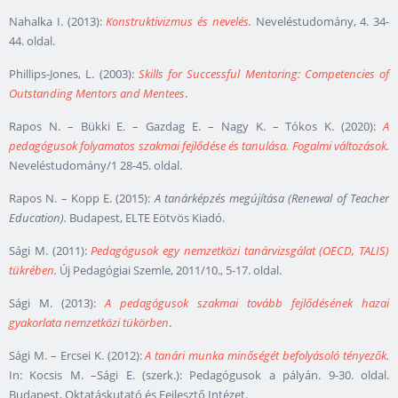
Nahalka I. (2013):
Konstruktivizmus és nevelés
.
Neveléstudomány, 4. 34-
44. oldal.
Phillips-Jones, L. (2003):
Skills for Successful Mentoring: Competencies of
Outstanding Mentors and Mentees
.
Rapos N. – Bükki E. – Gazdag E. – Nagy K. – Tókos K. (2020):
A
pedagógusok folyamatos szakmai fejlődése és tanulása. Fogalmi változások
.
Neveléstudomány/1 28-45. oldal.
Rapos N. – Kopp E. (2015):
A tanárképzés megújítása (Renewal of Teacher
Education).
Budapest, ELTE Eötvös Kiadó.
Sági M. (2011):
Pedagógusok egy nemzetközi tanárvizsgálat (OECD, TALIS)
tükrében
.
Új Pedagógiai Szemle, 2011/10., 5-17. oldal.
Sági M. (2013):
A pedagógusok szakmai tovább fejlődésének hazai
gyakorlata nemzetközi tükörben
.
Sági M. – Ercsei K. (2012):
A tanári munka minőségét befolyásoló tényezők
.
In: Kocsis M. –Sági E. (szerk.): Pedagógusok a pályán. 9-30. oldal.
Budapest, Oktatáskutató és Fejlesztő Intézet.