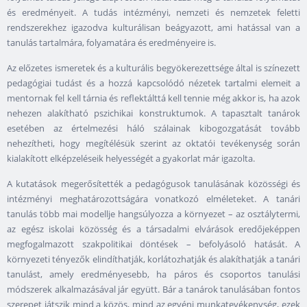
és eredményeit. A tudás intézményi, nemzeti és nemzetek feletti
rendszerekhez igazodva kulturálisan beágyazott, ami hatással van a
tanulás tartalmára, folyamatára és eredményeire is.
Az előzetes ismeretek és a kulturális begyökerezettsége által is színezett
pedagógiai tudást és a hozzá kapcsolódó nézetek tartalmi elemeit a
mentornak fel kell tárnia és reflektálttá kell tennie még akkor is, ha azok
nehezen alakítható pszichikai konstruktumok. A tapasztalt tanárok
esetében az értelmezési háló szálainak kibogozgatását tovább
nehezítheti, hogy megítélésük szerint az oktatói tevékenység során
kialakított elképzeléseik helyességét a gyakorlat már igazolta.
A kutatások megerősítették a pedagógusok tanulásának közösségi és
intézményi meghatározottságára vonatkozó elméleteket. A tanári
tanulás több mai modellje hangsúlyozza a környezet – az osztálytermi,
az egész iskolai közösség és a társadalmi elvárások eredőjeképpen
megfogalmazott szakpolitikai döntések – befolyásoló hatását. A
környezeti tényezők elindíthatják, korlátozhatják és alakíthatják a tanári
tanulást, amely eredményesebb, ha páros és csoportos tanulási
módszerek alkalmazásával jár együtt. Bár a tanárok tanulásában fontos
szerepet játszik mind a közös, mind az egyéni munkatevékenység, ezek