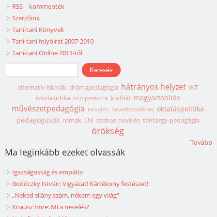
RSS – kommentek
Szerzőink
Taní-tani Könyvek
Taní-tani folyóirat 2007-2010
Taní-tani Online 2011-től
Keresés űrlap
Keresés
hátrányos helyzet
alternatív iskolák
drámapedagógia
IKT
magyartanítás
iskolakritika
külföld
kompetencia
művészetpedagógia
oktatáspolitika
nevelés
neveléstörténet
pedagógusok
romák
szabad nevelés
tantárgy-pedagógia
SNI
örökség
Tovább
Ma leginkább ezeket olvassák
Igazságosság és empátia
Bodóczky István: Vigyázat! Kártékony festészet!
„Neked silány szám, nékem egy világ”
Knausz Imre: Mi a nevelés?