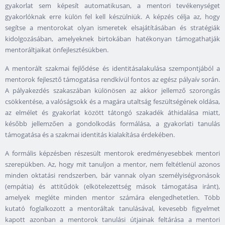
gyakorlat sem képesít automatikusan, a mentori tevékenységet
gyakorlóknak erre külön fel kell készülniük. A képzés célja az, hogy
segítse a mentorokat olyan ismeretek elsajátításában és stratégiák
kidolgozásában, amelyeknek birtokában hatékonyan támogathatják
mentoráltjaikat önfejlesztésükben.
A mentorált szakmai fejlődése és identitásalakulása szempontjából a
mentorok fejlesztő támogatása rendkívül fontos az egész pályaív során.
A pályakezdés szakaszában különösen az akkor jellemző szorongás
csökkentése, a valóságsokk és a magára utaltság feszültségének oldása,
az elmélet és gyakorlat között tátongó szakadék áthidalása miatt,
később jellemzően a gondolkodás formálása, a gyakorlati tanulás
támogatása és a szakmai identitás kialakítása érdekében.
A formális képzésben részesült mentorok eredményesebbek mentori
szerepükben. Az, hogy mit tanuljon a mentor, nem feltétlenül azonos
minden oktatási rendszerben, bár vannak olyan személyiségvonások
(empátia) és attitűdök (elkötelezettség mások támogatása iránt),
amelyek megléte minden mentor számára elengedhetetlen. Több
kutató foglalkozott a mentoráltak tanulásával, kevesebb figyelmet
kapott azonban a mentorok tanulási útjainak feltárása a mentori