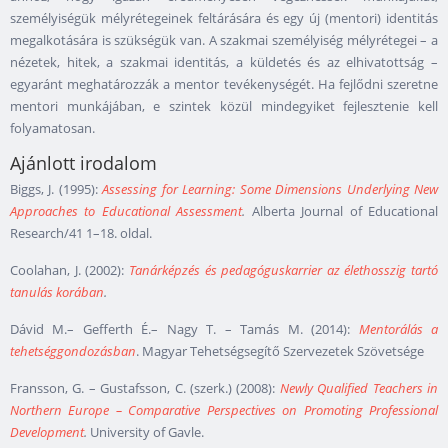
személyiségük mélyrétegeinek feltárására és egy új (mentori) identitás
megalkotására is szükségük van. A szakmai személyiség mélyrétegei – a
nézetek, hitek, a szakmai identitás, a küldetés és az elhivatottság –
egyaránt meghatározzák a mentor tevékenységét. Ha fejlődni szeretne
mentori munkájában, e szintek közül mindegyiket fejlesztenie kell
folyamatosan.
Ajánlott irodalom
Biggs, J. (1995):
Assessing for Learning: Some Dimensions Underlying New
Approaches to Educational Assessment
.
Alberta Journal of Educational
Research/41 1–18. oldal.
Coolahan, J. (2002):
Tanárképzés és pedagóguskarrier az élethosszig tartó
tanulás korában
.
Dávid M.– Gefferth É.– Nagy T. – Tamás M. (2014):
Mentorálás a
tehetséggondozásban
. Magyar Tehetségsegítő Szervezetek Szövetsége
Fransson, G. – Gustafsson, C. (szerk.) (2008):
Newly Qualified Teachers in
Northern Europe – Comparative Perspectives on Promoting Professional
Development
.
University of Gavle.