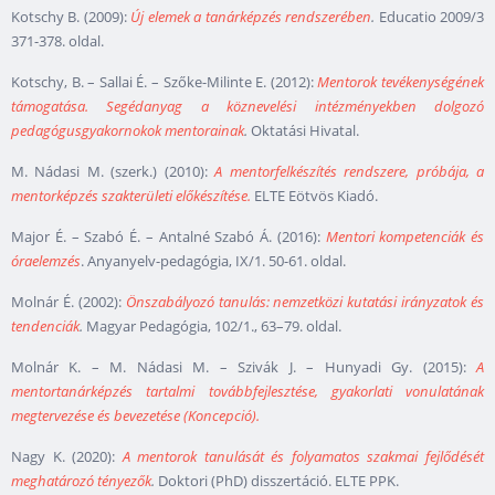
Kotschy B. (2009):
Új elemek a tanárképzés rendszerében
.
Educatio 2009/3
371-378. oldal.
Kotschy, B. – Sallai É. – Szőke-Milinte E. (2012):
Mentorok tevékenységének
támogatása. Segédanyag a köznevelési intézményekben dolgozó
pedagógusgyakornokok mentorainak
.
Oktatási Hivatal.
M. Nádasi M. (szerk.) (2010):
A mentorfelkészítés rendszere, próbája, a
mentorképzés szakterületi előkészítése.
ELTE Eötvös Kiadó.
Major É. – Szabó É. – Antalné Szabó Á. (2016):
Mentori kompetenciák és
óraelemzés
. Anyanyelv-pedagógia, IX/1. 50-61. oldal.
Molnár É. (2002):
Önszabályozó tanulás: nemzetközi kutatási irányzatok és
tendenciák
.
Magyar Pedagógia, 102/1., 63–79. oldal.
Molnár K. – M. Nádasi M. – Szivák J. – Hunyadi Gy. (2015):
A
mentortanárképzés tartalmi továbbfejlesztése, gyakorlati vonulatának
megtervezése és bevezetése (Koncepció).
Nagy K. (2020):
A mentorok tanulását és folyamatos szakmai fejlődését
meghatározó tényezők
.
Doktori (PhD) disszertáció. ELTE PPK.