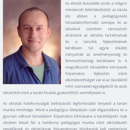
Az elmúlt évtizedek során a világon
mindenütt felértékelődött az iskola
(és abban a pedagógusok)
társadalomformáló szerepe, és az
iskolával szemben támasztott
elvárások az oktatás tartalmainak
és a tanulók fejlesztésének
kérdésein túl egyre inkább
irányulnak az eredményesség és
fenntarthatóság kérdéseire is. A
megváltozott társadalmi környezet
folyamatos fejlesztés iránti
elkötelezettséget vár el az iskoláktól
mint szervezeti egységektől és azok
oktatóitól mint a tanári hivatás gyakorlóitól, személyesen is.
Az oktatás hatékonyságát befolyásoló legfontosabb tényező a tanári
munka minősége. Mivel a pedagógus életpályán való eligazodásra és a
gyorsan változó társadalom folyamatos kihívásaira a tanárképzés csak
részben készít fel, a hatékony pedagógiai munka iránt elkötelezett
nevelőknek és oktatóknak folyamatosan bővíteniük kell pedagógiai