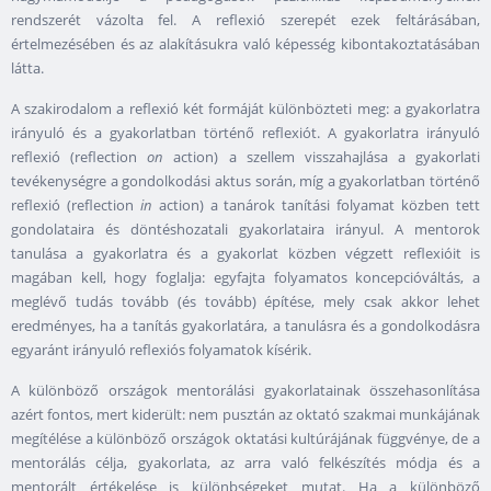
rendszerét vázolta fel. A reflexió szerepét ezek feltárásában,
értelmezésében és az alakításukra való képesség kibontakoztatásában
látta.
A szakirodalom a reflexió két formáját különbözteti meg: a gyakorlatra
irányuló és a gyakorlatban történő reflexiót. A gyakorlatra irányuló
reflexió (reflection
on
action) a szellem visszahajlása a gyakorlati
tevékenységre a gondolkodási aktus során, míg a gyakorlatban történő
reflexió (reflection
in
action) a tanárok tanítási folyamat közben tett
gondolataira és döntéshozatali gyakorlataira irányul. A mentorok
tanulása a gyakorlatra és a gyakorlat közben végzett reflexióit is
magában kell, hogy foglalja: egyfajta folyamatos koncepcióváltás, a
meglévő tudás tovább (és tovább) építése, mely csak akkor lehet
eredményes, ha a tanítás gyakorlatára, a tanulásra és a gondolkodásra
egyaránt irányuló reflexiós folyamatok kísérik.
A különböző országok mentorálási gyakorlatainak összehasonlítása
azért fontos, mert kiderült: nem pusztán az oktató szakmai munkájának
megítélése a különböző országok oktatási kultúrájának függvénye, de a
mentorálás célja, gyakorlata, az arra való felkészítés módja és a
mentorált értékelése is különbségeket mutat. Ha a különböző