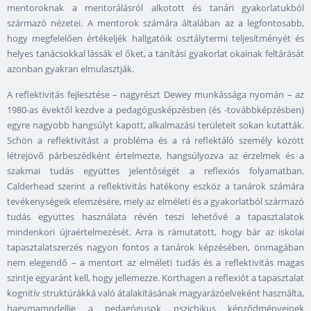
mentoroknak a mentorálásról alkotott és tanári gyakorlatukból
származó nézetei. A mentorok számára általában az a legfontosabb,
hogy megfelelően értékeljék hallgatóik osztálytermi teljesítményét és
helyes tanácsokkal lássák el őket, a tanítási gyakorlat okainak feltárását
azonban gyakran elmulasztják.
A reflektivitás fejlesztése – nagyrészt Dewey munkássága nyomán – az
1980-as évektől kezdve a pedagógusképzésben (és -továbbképzésben)
egyre nagyobb hangsúlyt kapott, alkalmazási területeit sokan kutatták.
Schön a reflektivitást a probléma és a rá reflektáló személy között
létrejövő párbeszédként értelmezte, hangsúlyozva az érzelmek és a
szakmai tudás együttes jelentőségét a reflexiós folyamatban.
Calderhead szerint a reflektivitás hatékony eszköz a tanárok számára
tevékenységeik elemzésére, mely az elméleti és a gyakorlatból származó
tudás együttes használata révén teszi lehetővé a tapasztalatok
mindenkori újraértelmezését. Arra is rámutatott, hogy bár az iskolai
tapasztalatszerzés nagyon fontos a tanárok képzésében, önmagában
nem elegendő – a mentort az elméleti tudás és a reflektivitás magas
szintje egyaránt kell, hogy jellemezze. Korthagen a reflexiót a tapasztalat
kognitív struktúrákká való átalakításának magyarázóelveként használta,
hagymamodellje a pedagógusok pszichikus képződményeinek