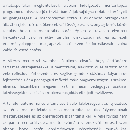
oktatáspolitikai megfontolások alapján kidolgozott mentorképző
programokat összevetjük, tisztábban látjuk saját gyakorlataink erényeit
és gyengeségeit. A mentorképzés során a különböző országokban
általában jellemző az időkeretek szűkössége és a viszonylag kevés közös
tanulás, holott a mentorálás során éppen a közösen elemzett
helyzetekből való reflektív tanulási diskurzusoknak, és az ezek
eredményeképpen megtapasztalható szemléletformálásnak volna
valódi fejlesztő hatása.
A sikeres mentorral szemben általános elvárás, hogy ösztönözze
tartalmas visszajelzésekkel a mentoráltat, alakítson ki és tartson fönn
vele reflexiós párbeszédet, és segítse gondolkodásának folyamatos
fejlesztését. Bár a pedagógusi reflexió mára Magyarországon is szakmai
elvárás, hazánkban mégsem vált a hazai pedagógus szakmai
közösségekben a közös problémamegoldás elterjedt eszközévé.
A tanulói autonómia és a tanulásért való felelősségvállalás fejlesztése
szintén a mentor feladata, és a mentoráltat tanulási folyamatainak
megtervezésére és az önreflexióra is tanítania kell. A reflektivitás nem
csupán a mentorált, de a mentor számára is rendkívül fontos, hiszen
ahhoz, hogy igazán eredményesen végezhessék munkájukat,