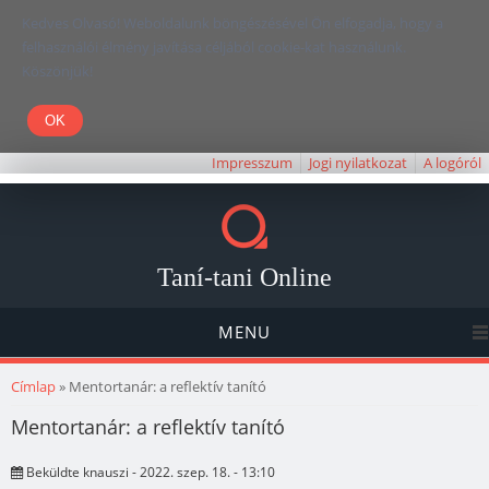
Kedves Olvasó! Weboldalunk böngészésével Ön elfogadja, hogy a
felhasználói élmény javítása céljából cookie-kat használunk.
Köszönjük!
Impresszum
Jogi nyilatkozat
A logóról
Taní-tani Online
MENU
Jelenlegi hely
Címlap
» Mentortanár: a reflektív tanító
Mentortanár: a reflektív tanító
Beküldte
knauszi
- 2022. szep. 18. - 13:10