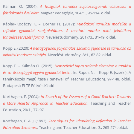
Kálmán O. (2004):
A hallgatók tanulási sajátosságainak változásai a
felsőoktatás évei alatt.
Magyar Pedagógia, 104/1., 95-114. oldal.
Káplár–Kodácsy K. – Dorner H. (2017):
Felnőttkori tanulási modellek a
reflektív gyakorlat szolgálatában. A mentori munka mint felnőttkori
tanulásszervezési forma
.
Neveléstudomány, 2017/3., 31-49. oldal.
Kopp E. (2020):
A pedagógusok folyamatos szakmai fejlődése és tanulása az
oktatási rendszer szintjén
. Neveléstudomány, 8/1., 62-82. oldal.
Kopp E. – Kálmán O. (2015).
Nemzetközi tapasztalatok elemzése a tanítási
és az összefüggő egyéni gyakorlat terén
.
In: Rapos N. – Kopp E. (szerk.): A
tanárképzés megújítása (Renewal of Teacher Education). 97-148. oldal.
Budapest: ELTE Eötvös Kiadó.
Korthagen, F. (2004):
In Search of the Essence of a Good Teacher: Towards
a More Holistic Approach in Teacher Education
.
Teaching and Teacher
Education, 20/1., 77–97.
Korthagen, F. A. J. (1992).
Techniques for Stimulating Reflection in Teacher
Education Seminars
.
Teaching and Teacher Education, 3., 265-274. oldal.