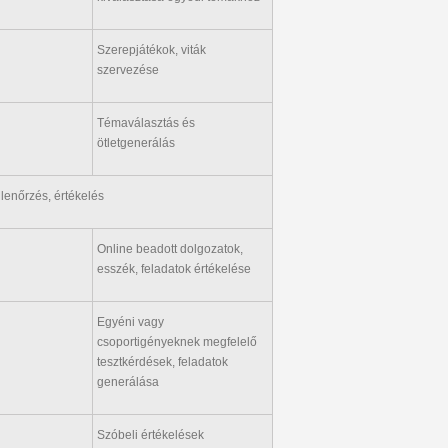
Szerepjátékok, viták
szervezése
Témaválasztás és
ötletgenerálás
llenőrzés, értékelés
Online beadott dolgozatok,
esszék, feladatok értékelése
Egyéni vagy
csoportigényeknek megfelelő
tesztkérdések, feladatok
generálása
Szóbeli értékelések