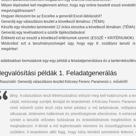
Milyen lépéseket kell megtennem ahhoz, hogy egy online beadott esszé eredetét
megvizsgálhassam?
Hogyan illesszem be az Excelbe a generált Excel-táblázatot?
Generálj egy választásos tesztet a következő témához: (TÉMA)
Készíts egy részletes tanmenetet 12 órára elosztva a következő témában: (TÉMA)
Generálj egy levélsablont a szülők tájékoztatására!
Értékeld ezt az esszét a következő kritériumok szerint: (ESSZÉ + KRITÉRIUMOK)
Módosítsd ezt a tanulmányszöveget úgy, hogy egy 8. osztályos tanuló is
megértse!
 alábbiakban bemutatunk egy-egy példát a feladatgenerálásra és a tantervkészítés
egvalósítási példák 1. Feladatgenerálás
lhasználó:
Generálj választásos tesztet Kölcsey Ferenc
Parainesis
c. művéről!
Bing:
A választásos teszt létrehozásához először meg kell határoznunk a tes
célját, nehézségi szintjét, témáját és terjedelmét. A Kölcsey Ferenc
Paraines
című művéről szóló teszt célja lehet például a mű tartalmának, műfajána
stílusának, történelmi hátterének és jelentőségének ellenőrzése. A nehézsé
szintet a tanulók előzetes tudásának és érdeklődésének megfelelően ke
meghatározni. A témát a mű legfontosabb elemeire és összefüggéseire ke
szűkíteni. A terjedelem attól függ, hogy hány kérdést szeretnénk feltenni, 