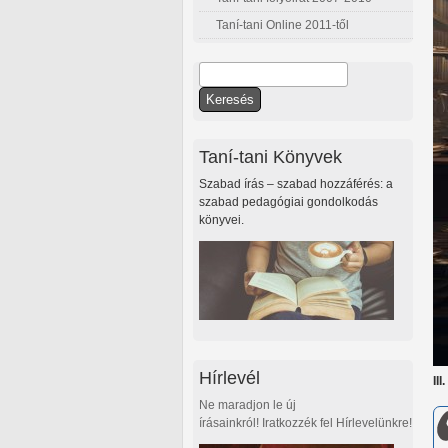
Taní-tani Online 2011-től
Keresés
Keresés űrlap
Taní-tani Könyvek
Szabad írás – szabad hozzáférés: a
szabad pedagógiai gondolkodás
könyvei.
Hírlevél
II
Ne maradjon le új
írásainkról! Iratkozzék fel Hírlevelünkre!