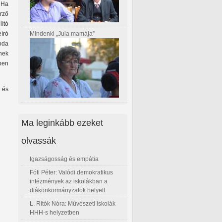
. Ha
rző
ító
Mindenki „Jula mamája”
író
oda
nek
ben
g és
Ma leginkább ezeket
olvassák
Igazságosság és empátia
Fóti Péter: Valódi demokratikus
intézmények az iskolákban a
diákönkormányzatok helyett
L. Ritók Nóra: Művészeti iskolák
HHH-s helyzetben