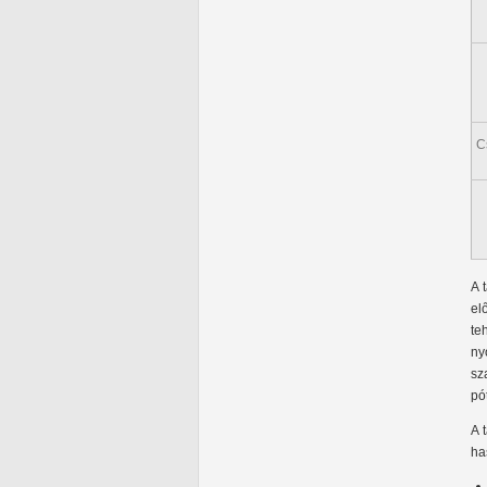
C
A 
el
te
ny
sz
pó
A 
ha