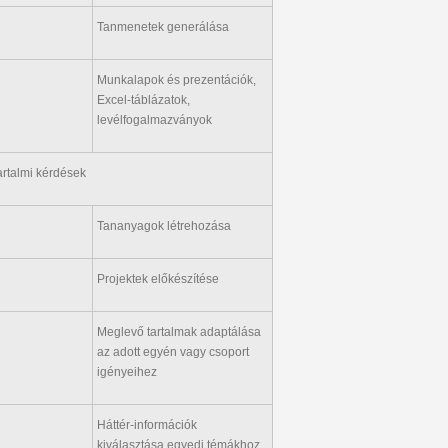
Tanmenetek generálása
Munkalapok és prezentációk,
Excel-táblázatok,
levélfogalmazványok
artalmi kérdések
Tananyagok létrehozása
Projektek előkészítése
Meglevő tartalmak adaptálása
az adott egyén vagy csoport
igényeihez
Háttér-információk
kiválasztása egyedi témákhoz