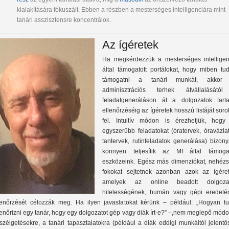
kialakítására fókuszált. Ebben a részben a mesterséges intelligenciára mint
tanári asszisztensre koncentrálok.
Az ígéretek
Ha megkérdezzük a mesterséges intelligen
által támogatott portálokat, hogy miben tud
támogatni a tanári munkát, akkor
adminisztrációs terhek átvállalásátó
feladatgeneráláson át a dolgozatok tarta
ellenőrzéséig az ígéretek hosszú listáját soro
fel. Intuitív módon is érezhetjük, hogy
egyszerűbb feladatokat (óratervek, óravázla
tantervek, rutinfeladatok generálása) bizon
könnyen teljesítik az MI által támogat
eszközeink. Egész más dimenziókat, nehézs
fokokat sejtetnek azonban azok az ígéret
amelyek az online beadott dolgoza
hitelességének, humán vagy gépi eredeté
lenőrzését célozzák meg. Ha ilyen javaslatokat kérünk – például: „Hogyan tu
lenőrizni egy tanár, hogy egy dolgozatot gép vagy diák írt-e?” –,nem meglepő mód
szélgetésekre, a tanári tapasztalatokra (például a diák eddigi munkáitól jelent