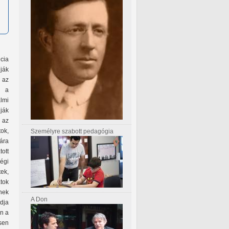
cia
ják
 az
l a
lmi
lják
 az
tok,
Személyre szabott pedagógia
yára
ott
égi
ek,
tok
nek
A Don
dja
on a
ősen