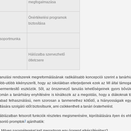
megfogalmazása
Önértékelési programok
biztosítása
soportmunka
Hálózatba szervezhető
ötletcsere
tanulási rendszerek megreformálásának radikálisabb koncepciói szerint a tanárhi
őbb-utóbb kikényszeríti, hogy az iskolákban elterjedjenek ezek az MI által támoga
hermentesítő eszközök. Sőt, az önszervező tanulás lehetőségeinek gyors bővül
omán a tanárhiány enyhítésére is kínálkozik az a megoldás, hogy a diákoknak t
abad felhasználású, nem szorosan a tanmenethez kötődő, a hiányosságaik egy
tlására szolgáló időt biztosítsunk, ami csökkentheti a tanári óraterhelést.
táblázatban felsorolt funkciók részletes megismerésére, kipróbálására ilyen és e
2
sonló promptok
ajánlhatók:
Milyen paramétereket kell megadnom egy órarend elkészítéséhez?