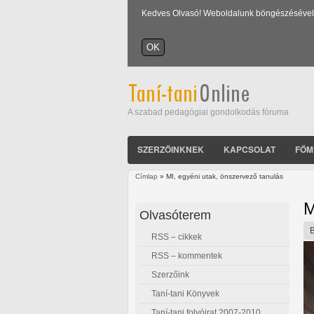
Kedves Olvasó! Weboldalunk böngészésével Ön
A szabad pedagógiai gondolkodás fóruma
SZERZŐINKNEK
KAPCSOLAT
FŐM
Címlap
» MI, egyéni utak, önszervező tanulás
Jelenlegi hely
M
Olvasóterem
RSS – cikkek
RSS – kommentek
Szerzőink
Taní-tani Könyvek
Taní-tani folyóirat 2007-2010