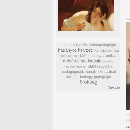
alternatív iskolák
drámapedagógia
hátrányos helyzet
IKT
iskolakritika
külföld
magyartanítás
kompetencia
művészetpedagógia
nevelés
oktatáspolitika
neveléstörténet
pedagógusok
romák
szabad
SNI
nevelés
tantárgy-pedagógia
örökség
Tovább
el
el
be