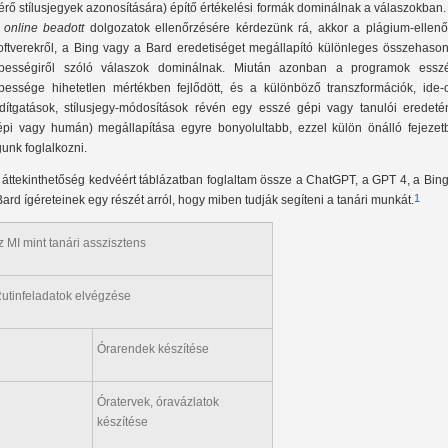
térő stílusjegyek azonosítására) építő értékelési formák dominálnak a válaszokban
z
online beadott
dolgozatok ellenőrzésére kérdezünk rá, akkor a plágium-ellenő
oftverekről, a Bing vagy a Bard eredetiséget megállapító különleges összehasonl
pességiről szóló válaszok dominálnak. Miután azonban a programok esszé
pessége hihetetlen mértékben fejlődött, és a különböző transzformációk, ide-
rdítgatások, stílusjegy-módosítások révén egy esszé gépi vagy tanulói eredeté
épi vagy humán) megállapítása egyre bonyolultabb, ezzel külön önálló fejezet
gunk foglalkozni.
 áttekinthetőség kedvéért táblázatban foglaltam össze a ChatGPT, a GPT 4, a Bin
1
Bard ígéreteinek egy részét arról, hogy miben tudják segíteni a tanári munkát.
z MI mint tanári asszisztens
utinfeladatok elvégzése
Órarendek készítése
Óratervek, óravázlatok
készítése