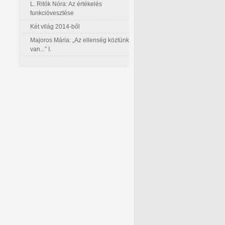
L. Ritók Nóra: Az értékelés
funkcióvesztése
Két világ 2014-ből
Majoros Mária: „Az ellenség köztünk
van...” I.