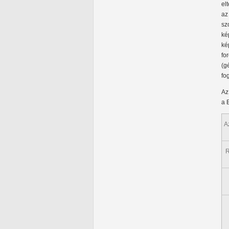
el
a
sz
ké
ké
fo
(g
fo
Az
a 
A
R