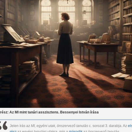
I. rész: Az MI mint tanári asszisztens. Bessenyei István írása
Jelen írás az
MI, egy
éni utak, önszervező tanul
ás
c. sorozat 3. darabja. Az
el
rész
az egyéni tanulási utakra, míg a
második
az önszervező tanulás