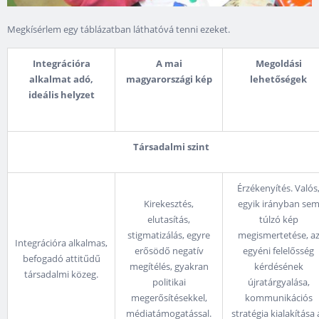
Megkísérlem egy táblázatban láthatóvá tenni ezeket.
Integrációra
A mai
Megoldási
alkalmat adó,
magyarországi kép
lehetőségek
ideális helyzet
Társadalmi szint
Érzékenyítés. Valós
Kirekesztés,
egyik irányban se
elutasítás,
túlzó kép
stigmatizálás, egyre
megismertetése, a
Integrációra alkalmas,
erősödő negatív
egyéni felelősség
befogadó attitűdű
megítélés, gyakran
kérdésének
társadalmi közeg.
politikai
újratárgyalása,
megerősítésekkel,
kommunikációs
médiatámogatással.
stratégia kialakítása 