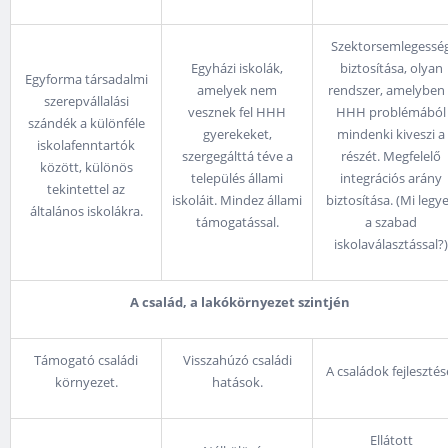
Szektorsemlegessé
Egyházi iskolák,
biztosítása, olyan
Egyforma társadalmi
amelyek nem
rendszer, amelyben
szerepvállalási
vesznek fel HHH
HHH problémából
szándék a különféle
gyerekeket,
mindenki kiveszi a
iskolafenntartók
szergegálttá téve a
részét. Megfelelő
között, különös
település állami
integrációs arány
tekintettel az
iskoláit. Mindez állami
biztosítása. (Mi legy
általános iskolákra.
támogatással.
a szabad
iskolaválasztással?)
A család, a lakókörnyezet szintjén
Támogató családi
Visszahúzó családi
A családok fejlesztés
környezet.
hatások.
Ellátott