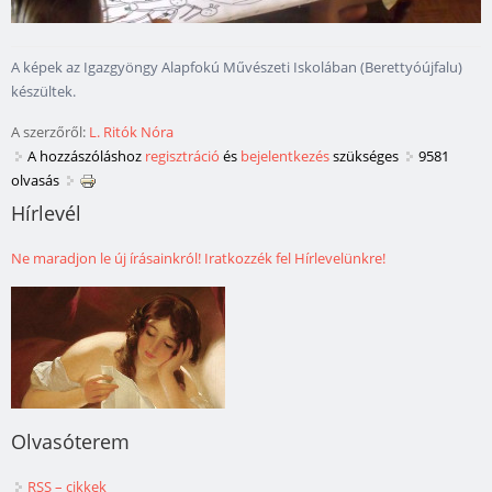
A képek az Igazgyöngy Alapfokú Művészeti Iskolában (Berettyóújfalu)
készültek.
A szerzőről:
L. Ritók Nóra
A hozzászóláshoz
regisztráció
és
bejelentkezés
szükséges
9581
olvasás
Hírlevél
Ne maradjon le új írásainkról! Iratkozzék fel Hírlevelünkre!
Olvasóterem
RSS – cikkek