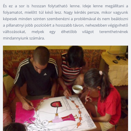
És ez a sor is hosszan folytatható lenne. Ideje lenne megállítani a
folyamatot, mielőtt túl késő lesz. Nagy kérdés persze, mikor vagyunk
képesek minden szinten szembenézni a problémával és nem beáldozni
a pillanatnyi jobb pozícióért a hosszabb távon, nehezebben végigvihető
változásokat, melyek egy élhetőbb világot teremthetnének
mindannyiunk számára.