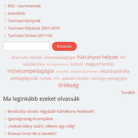
RSS – kommentek
Szerzőink
Taní-tani Könyvek
Taní-tani folyóirat 2007-2010
Taní-tani Online 2011-től
Keresés űrlap
Keresés
hátrányos helyzet
alternatív iskolák
drámapedagógia
IKT
magyartanítás
iskolakritika
külföld
kompetencia
művészetpedagógia
oktatáspolitika
nevelés
neveléstörténet
pedagógusok
romák
szabad nevelés
tantárgy-pedagógia
SNI
örökség
Tovább
Ma leginkább ezeket olvassák
Bodóczky István: Vigyázat! Kártékony festészet!
Igazságosság és empátia
„Neked silány szám, nékem egy világ”
Knausz Imre: Mi a nevelés?