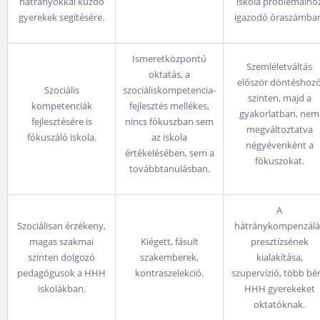
hátrányokkal küzdő
iskola problémáiho
gyerekek segítésére.
igazodó óraszámban
Ismeretközpontú
Szemléletváltás
oktatás, a
először döntéshoz
Szociális
szociáliskompetencia-
szinten, majd a
kompetenciák
fejlesztés mellékes,
gyakorlatban, nem
fejlesztésére is
nincs fókuszban sem
megváltoztatva
fókuszáló iskola.
az iskola
négyévenként a
értékelésében, sem a
fókuszokat.
továbbtanulásban.
A
Szociálisan érzékeny,
hátránykompenzálá
magas szakmai
Kiégett, fásult
presztízsének
szinten dolgozó
szakemberek,
kialakítása,
pedagógusok a HHH
kontraszelekció.
szupervízió, több bér
iskolákban.
HHH gyerekeket
oktatóknak.