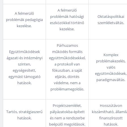
A felmerülő
A felmerülő
problémák hatósági
Oktatáspolitikai
problémák pedagógia
eszközökkel történő
szemléletváltás.
kezelése.
kezelése.
Párhuzamos
Együttműködések
működés formális
Komplex
ágazati és intézményi
együttműködésekkel,
problémakezelés,
szinten,
a protokoll van
valós
egységesített,
fókuszban, a saját
együttműködések,
egymást támogató
eljárás, döntés
paradigmaváltás.
hatások.
védelme, nem a
problémamegoldás.
Projektszemlélet,
Hosszútávon
Tartós, stratégiaszerű
pályázatokba épített
kiszámítható, államil
hatások.
és nem a rendszerbe
finanszírozott
beépülő megoldások.
hatások.