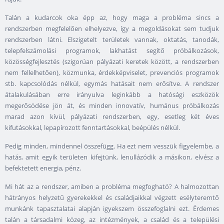
Talán a kudarcok oka épp az, hogy maga a probléma sincs a
rendszerben megfelelően elhelyezve, így a megoldásokat sem tudjuk
rendszerben látni. Elszigetelt területek vannak, oktatás, tanodák,
telepfelszámolási programok, lakhatást segítő próbálkozások,
közösségfejlesztés (szigorúan pályázati keretek között, a rendszerben
nem fellelhetően), közmunka, érdekképviselet, prevenciós programok
stb. kapcsolódás nélkül, egymás hatásait nem erősítve. A rendszer
átalakulásában erre irányulva leginkább a hatósági eszközök
megerősödése jön át, és minden innovatív, humánus próbálkozás
marad azon kívül, pályázati rendszerben, egy, esetleg két éves
kifutásokkal, lepapírozott fenntartásokkal, beépülés nélkül.
Pedig minden, mindennel összefügg. Ha ezt nem vesszük figyelembe, a
hatás, amit egyik területen kifejtünk, lenullázódik a másikon, elvész a
befektetett energia, pénz.
Mi hát az a rendszer, amiben a probléma megfogható? A halmozottan
hátrányos helyzetű gyerekekkel és családjaikkal végzett esélyteremtő
munkánk tapasztalatai alapján igyekszem összefoglalni ezt. Érdemes
talán a társadalmi közeg, az intézmények, a család és a települési