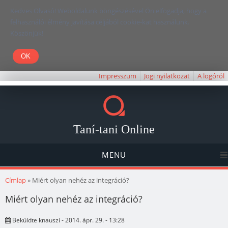
Kedves Olvasó! Weboldalunk böngészésével Ön elfogadja, hogy a
felhasználói élmény javítása céljából cookie-kat használunk.
Köszönjük!
Impresszum
Jogi nyilatkozat
A logóról
Taní-tani Online
MENU
Jelenlegi hely
Címlap
» Miért olyan nehéz az integráció?
Miért olyan nehéz az integráció?
Beküldte
knauszi
- 2014. ápr. 29. - 13:28