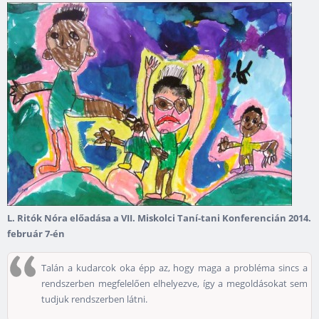
L. Ritók Nóra előadása a VII. Miskolci Taní-tani Konferencián 2014.
február 7-én
Talán a kudarcok oka épp az, hogy maga a probléma sincs a
rendszerben megfelelően elhelyezve, így a megoldásokat sem
tudjuk rendszerben látni.