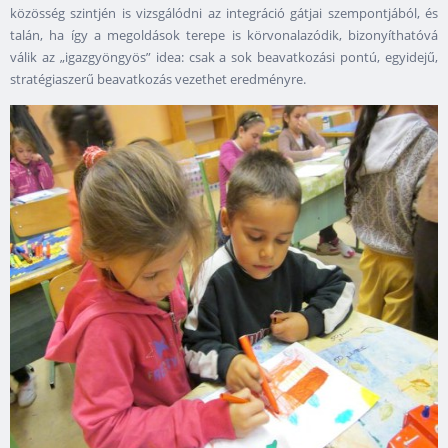
közösség szintjén is vizsgálódni az integráció gátjai szempontjából, és
talán, ha így a megoldások terepe is körvonalazódik, bizonyíthatóvá
válik az „igazgyöngyös” idea: csak a sok beavatkozási pontú, egyidejű,
stratégiaszerű beavatkozás vezethet eredményre.