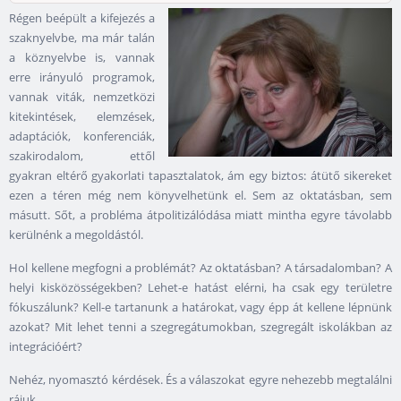
Régen beépült a kifejezés a
szaknyelvbe, ma már talán
a köznyelvbe is, vannak
erre irányuló programok,
vannak viták, nemzetközi
kitekintések, elemzések,
adaptációk, konferenciák,
szakirodalom, ettől
gyakran eltérő gyakorlati tapasztalatok, ám egy biztos: átütő sikereket
ezen a téren még nem könyvelhetünk el. Sem az oktatásban, sem
másutt. Sőt, a probléma átpolitizálódása miatt mintha egyre távolabb
kerülnénk a megoldástól.
Hol kellene megfogni a problémát? Az oktatásban? A társadalomban? A
helyi kisközösségekben? Lehet-e hatást elérni, ha csak egy területre
fókuszálunk? Kell-e tartanunk a határokat, vagy épp át kellene lépnünk
azokat? Mit lehet tenni a szegregátumokban, szegregált iskolákban az
integrációért?
Nehéz, nyomasztó kérdések. És a válaszokat egyre nehezebb megtalálni
rájuk.