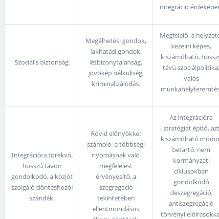
integráció érdekébe
Megfelelő, a helyzet
Megélhetési gondok,
kezelni képes,
lakhatási gondok,
kiszámítható, hossz
Szociális biztonság.
létbizonytalanság,
távú szociálpolitika
jövőkép nélküliség,
valós
kriminalizálódás.
munkahelyteremtés
Az integrációra
stratégiát építő, az
Rövid előnyökkel
kiszámítható módo
számoló, a többségi
betartó, nem
Integrációra törekvő,
nyomásnak való
kormányzati
hosszú távon
megfelelést
ciklusokban
gondolkodó, a közjót
érvényesítő, a
gondolkodó
szolgáló döntéshozói
szegregáció
deszegregáció,
szándék.
tekintetében
antiszegregáció
ellentmondásos
törvényi előírásokka