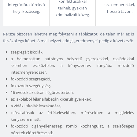
konfliktusokkal
integrációra törekvő
szakemberekkel,
terhelt, gyakran
helyi közösség.
hosszú távon.
kriminalizált közeg.
Persze biztosan lehetne még folytatni a táblázatot, de talán már ez is
felvázol egy képet. A mai helyzet eddigi „eredménye” pedig a következő:
szegregált iskolák,
a halmozottan hátrányos helyzetű gyerekekkel, családokkal
szemben eszköztelen, a kényszerítés irányába mozduló
intézményrendszer,
fokozódó szegregáció,
fokozódó szegénység,
16 évesek az utcán, légüres térben,
az iskolából félanalfabétán kikerült gyerekek,
a vidéki iskolák leszakadása,
csúsztatások az értékelésekben, mérésekben a megfelelés
kényszere miatt,
fokozódó cigányellenesség, romló közhangulat, a szélsőséges
nézetek előretörése stb.