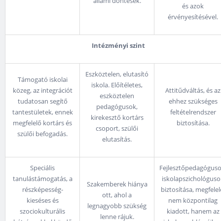
állami döntések.
és azok
érvényesítésével.
Intézményi szint
Eszköztelen, elutasító
Támogató iskolai
iskola. Előítéletes,
közeg, az integrációt
Attitűdváltás, és az
eszköztelen
tudatosan segítő
ehhez szükséges
pedagógusok,
tantestületek, ennek
feltételrendszer
kirekesztő kortárs
megfelelő kortárs és
biztosítása.
csoport, szülői
szülői befogadás.
elutasítás.
Speciális
Fejlesztőpedagóguso
tanulástámogatás, a
iskolapszichológuso
Szakemberek hiánya
részképesség-
biztosítása, megfelel
ott, ahol a
kieséses és
nem központilag
legnagyobb szükség
szociokulturális
kiadott, hanem az
lenne rájuk.