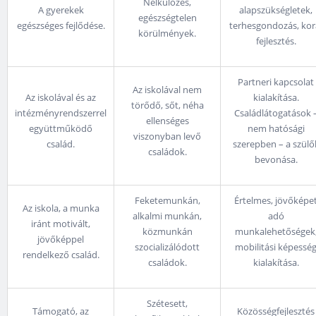
Nélkülözés,
A gyerekek
alapszükségletek,
egészségtelen
egészséges fejlődése.
terhesgondozás, kor
körülmények.
fejlesztés.
Partneri kapcsolat
Az iskolával nem
Az iskolával és az
kialakítása.
törődő, sőt, néha
intézményrendszerrel
Családlátogatások 
ellenséges
együttműködő
nem hatósági
viszonyban levő
család.
szerepben – a szülő
családok.
bevonása.
Feketemunkán,
Értelmes, jövőképe
Az iskola, a munka
alkalmi munkán,
adó
iránt motivált,
közmunkán
munkalehetőségek
jövőképpel
szocializálódott
mobilitási képessé
rendelkező család.
családok.
kialakítása.
Szétesett,
Támogató, az
Közösségfejlesztés