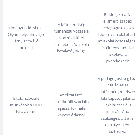
Boldog, kreatív,
elismert, szabad
A kötelezettség
Élményt adó iskola.
pedagógusok, akik
túlhangsúlyozása a
Olyan hely, ahová jó
képesek arculatot ad
vonzóvá tétel
járni, ahová jó
az iskolai közösségn
ellenében. Az iskola
tartozni.
és élményt adni az
kötelező „nyűg”.
iskolával a
gyerekeknek.
A pedagógust segítő,
család és az
intézményrendsze
Az oktatástól
Iskolai szociális
felé kapcsot jelent
elkülönülő szociális
munkások a HHH
iskolai szociális
ágazat, formális
iskolákban.
munkás. Ahol
kapcsolódással.
szükséges, ott akár
osztályonként
biztosítva.