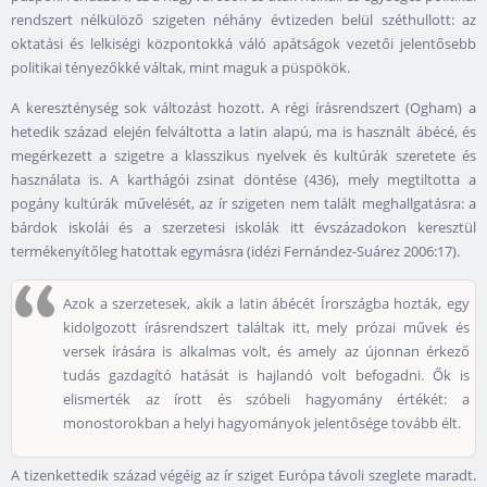
rendszert nélkülöző szigeten néhány évtizeden belül széthullott: az
oktatási és lelkiségi központokká váló apátságok vezetői jelentősebb
politikai tényezőkké váltak, mint maguk a püspökök.
A kereszténység sok változást hozott. A régi írásrendszert (Ogham) a
hetedik század elején felváltotta a latin alapú, ma is használt ábécé, és
megérkezett a szigetre a klasszikus nyelvek és kultúrák szeretete és
használata is. A karthágói zsinat döntése (436), mely megtiltotta a
pogány kultúrák művelését, az ír szigeten nem talált meghallgatásra: a
bárdok iskolái és a szerzetesi iskolák itt évszázadokon keresztül
termékenyítőleg hatottak egymásra (idézi Fernández-Suárez 2006:17).
Azok a szerzetesek, akik a latin ábécét Írországba hozták, egy
kidolgozott írásrendszert találtak itt, mely prózai művek és
versek írására is alkalmas volt, és amely az újonnan érkező
tudás gazdagító hatását is hajlandó volt befogadni. Ők is
elismerték az írott és szóbeli hagyomány értékét: a
monostorokban a helyi hagyományok jelentősége tovább élt.
A tizenkettedik század végéig az ír sziget Európa távoli szeglete maradt.