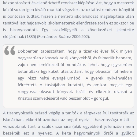
központosított és ellenőrizhető rendszer kiépítése. Azt, hogy a mesterek
közül sokan igen kiváló munkát végeztek, az oktatási rendszer irányítói
is pontosan tudták, hiszen a nemzeti iskolahálózat magalapítása után
tanítóvá lett hajdanvolt iskolamesterek ellenőrzése során ez sokszor be
is bizonyosodott. Egy szakfelügyelő a következőket jelentette
elöljáróinak (1835) (Fernández-Suárez 2006:202):
Döbbenten tapasztaltam, hogy a tizenkét éves fiúk milyen
nagyszerűen olvasnak az új könyvekből, és felmerült bennem,
vajon nem emlékezetből mondják-e. Lehet, hogy egyszerűen
betanulták? Egyiküket utasítottam, hogy olvasson föl nekem
egy részt Máté evangéliumából. A gyerek nyilvánvalóan
félreértett. A táskájában kutatott, és amikor meglelt egy
rongyosra olvasott könyvet, felállt és elkezdte olvasni a
Krisztus szenvedéséről való beszámolót – görögül.
A tizennyolcadik század végéig a tanítók a tárgyakat írül tanították az
iskolákban, ekkortól azonban az angol nyelv – hasznossága miatt –
vonzóbbnak tűnt a szülők számára (akik egyébként jellemzően nem
beszélték ezt a nyelvet). A kelta hagyományok őrzői a gyűlölt