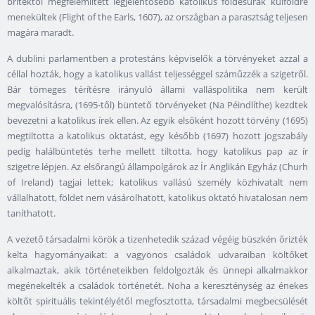
britektől megfélemlített legjelentősebb katolikus földesurak külföldre
menekültek (Flight of the Earls, 1607), az országban a parasztság teljesen
magára maradt.
A dublini parlamentben a protestáns képviselők a törvényeket azzal a
céllal hozták, hogy a katolikus vallást teljességgel száműzzék a szigetről.
Bár tömeges térítésre irányuló állami valláspolitika nem került
megvalósításra, (1695-től) büntető törvényeket (Na Péindlíthe) kezdtek
bevezetni a katolikus írek ellen. Az egyik elsőként hozott törvény (1695)
megtiltotta a katolikus oktatást, egy később (1697) hozott jogszabály
pedig halálbüntetés terhe mellett tiltotta, hogy katolikus pap az ír
szigetre lépjen. Az elsőrangú állampolgárok az Ír Anglikán Egyház (Churh
of Ireland) tagjai lettek; katolikus vallású személy közhivatalt nem
vállalhatott, földet nem vásárolhatott, katolikus oktató hivatalosan nem
taníthatott.
A vezető társadalmi körök a tizenhetedik század végéig büszkén őrizték
kelta hagyományaikat: a vagyonos családok udvaraiban költőket
alkalmaztak, akik történeteikben feldolgozták és ünnepi alkalmakkor
megénekelték a családok történetét. Noha a kereszténység az énekes
költőt spirituális tekintélyétől megfosztotta, társadalmi megbecsülését