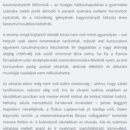
kasztrendszerét feltörniük – az ínséges hétköznapokban a gyermekei
számára szebb jövőt álmodó ír paraszt számára szellemi horizontot
nyitottak, és a műveltség igényének hagyományát kétszáz éven
keresztül továbbörökítették.
A sövény mögé bújtatott iskolák közül nem volt mind ugyanolyan – sok
helyütt csak elemi ismereteket tanítottak, másutt esti kurzusokon
egyetemi tanulmányokra készítettek fel (legalábbis a nagy éhínség
idejéig (1845-48) sok szülő örömmel látta volna, ha fia a francia
forradalom után elnéptelenedő szemináriumokba felvételt nyer), az esti
kurzusokon pedig azokat oktatták, akiknek délelőtti és délutáni
munkáját családjuk nem nélkülözhette.
Az oktatás ekkor még nem volt külön mesterség – ahhoz, hogy valaki
taníthasson, sokszor elég volt írni és olvasni tudnia, ezekben az
iskolákban azonban sok mester ennél sokkal, de sokkal többet tudott.
Néhány iskola nemzetközi hírnévnek örvendett – James Baggott
Napoleon nevelőjének, a fizikus Laplace-nak jó barátja volt, Owen
Reynolds tanítót „a matematikatanítás fényes csillagaként” ismerték
messze földön is. A különböző iskolákban az olvasás, írás és számtan
oktatása mellett angol és ír nyelvtant, szerződésírást, könyvelést,