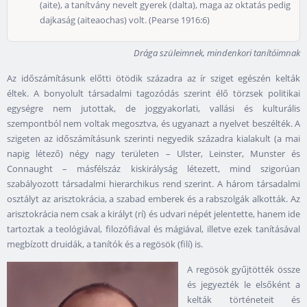
(aite), a tanítvány nevelt gyerek (dalta), maga az oktatás pedig
dajkaság (aiteaochas) volt. (Pearse 1916:6)
Drága szüleimnek, mindenkori tanítóimnak
Az időszámításunk előtti ötödik századra az ír sziget egészén kelták
éltek. A bonyolult társadalmi tagozódás szerint élő törzsek politikai
egységre nem jutottak, de joggyakorlati, vallási és kulturális
szempontból nem voltak megosztva, és ugyanazt a nyelvet beszélték. A
szigeten az időszámításunk szerinti negyedik századra kialakult (a mai
napig létező) négy nagy területen – Ulster, Leinster, Munster és
Connaught – másfélszáz kiskirályság létezett, mind szigorúan
szabályozott társadalmi hierarchikus rend szerint. A három társadalmi
osztályt az arisztokrácia, a szabad emberek és a rabszolgák alkották. Az
arisztokrácia nem csak a királyt (rí) és udvari népét jelentette, hanem ide
tartoztak a teológiával, filozófiával és mágiával, illetve ezek tanításával
megbízott druidák, a tanítók és a regösök (filí) is.
A regösök gyűjtötték össze
és jegyezték le elsőként a
kelták történeteit és