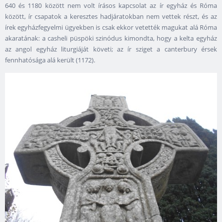
640 és 1180 között nem volt írásos kapcsolat az ír egyház és Róma
között, ír csapatok a keresztes hadjáratokban nem vettek részt, és az
írek egyházfegyelmi ügyekben is csak ekkor vetették magukat alá Róma
akaratának: a casheli püspöki szinódus kimondta, hogy a kelta egyház
az angol egyház liturgiáját követi; az ír sziget a canterbury érsek
fennhatósága alá került (1172).