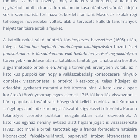
tanulója. A másik ösvény, mely a katedrára vezetett, a katolikus
egyházból indult: a francia forradalom bukása utáni szétszóratás idején
sok ír szeminarista tért haza és kezdett tanítani. Mások az iskolák régi
tehetséges növendékei voltak, akik a tervezett külföldi tanulmányok
helyett tanításra adták a fejüket.
A katolikusokat sújtó büntető törvénykezés bevezetése (1695) után,
főleg a
Külhonban folytatott tanulmányok akadályozására
hozott és
A
pápistáknak az ír társadalomban való további térnyerését megakadályozó
törvények kihirdetése után a katolikus tanítók gerillaháborúba kezdtek
a gyarmatosító britek ellen. Amíg a törvények érvényben voltak, az ír
katolikus püspöki kar, hogy a vallásszabadság korlátozására irányuló
döntések visszavonását a britektől kieszközölje, teljes hűséget és
odaadást igyekezett mutatni a brit Korona iránt. A katolikusok jogait
korlátozó törvénycsomag egyes elemeit 1715-től kezdték visszavonni –
bár a papoknak továbbra is hűségesküt kellett tenniük a brit Koronára
–, úgyhogy a püspöki kar még a látszatát is igyekezett elkerülni a Korona
tekintélyét csorbító politikai mozgalmakban való részvételnek. A
katolikus egyház néhány évtized alatt hajdani jogait is visszaszerezte
(1782), sőt mivel a britek tartottak egy a francia forradalom hatására
kibontakozó felkelés-hullámtól, papnevelő intézet létrehozását is