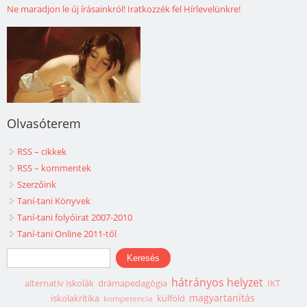
Ne maradjon le új írásainkról! Iratkozzék fel Hírlevelünkre!
Olvasóterem
RSS – cikkek
RSS – kommentek
Szerzőink
Taní-tani Könyvek
Taní-tani folyóirat 2007-2010
Taní-tani Online 2011-től
Keresés űrlap
Keresés
hátrányos helyzet
alternatív iskolák
drámapedagógia
IKT
magyartanítás
iskolakritika
külföld
kompetencia