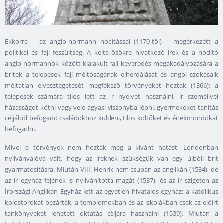
Ekkorra – az anglo-normann hódítással (1170-től) – megérkezett a
politikai és faji feszültség. A kelta ősökre hivatkozó írek és a hódító
anglo-normannok között kialakult faji keveredés megakadályozására a
britek a telepesek faji méltóságának elherdálását és angol szokásaik
méltatlan elvesztegetését megfékező törvényeket hoztak (1366): a
telepesek számára tilos lett az ír nyelvet használni, ír személlyel
házasságot kötni vagy vele ágyasi viszonyba lépni, gyermekeket tanítás
céljából befogadó családokhoz küldeni, tilos költőket és énekmondókat
befogadni.
Mivel a törvények nem hozták meg a kívánt hatást, Londonban
nyilvánvalóvá vált, hogy az íreknek szükségük van egy újbóli brit
gyarmatosításra. Miután VIII. Henrik nem csupán az anglikán (1534), de
az ír egyház fejének is nyilvánította magát (1537), és az ír szigeten az
Írországi Anglikán Egyház lett az egyetlen hivatalos egyház; a katolikus
kolostorokat bezárták, a templomokban és az iskolákban csak az előírt
tankönyveket lehetett oktatás céljára használni (1539). Miután a