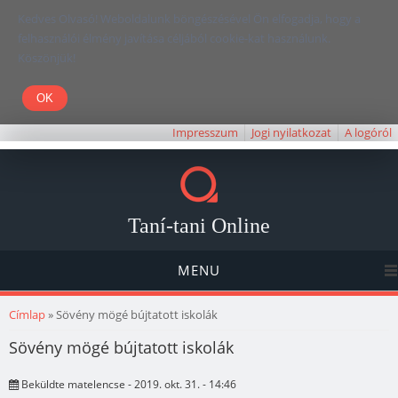
Kedves Olvasó! Weboldalunk böngészésével Ön elfogadja, hogy a
felhasználói élmény javítása céljából cookie-kat használunk.
Köszönjük!
Impresszum
Jogi nyilatkozat
A logóról
Taní-tani Online
MENU
Jelenlegi hely
Címlap
» Sövény mögé bújtatott iskolák
Sövény mögé bújtatott iskolák
Beküldte
matelencse
- 2019. okt. 31. - 14:46