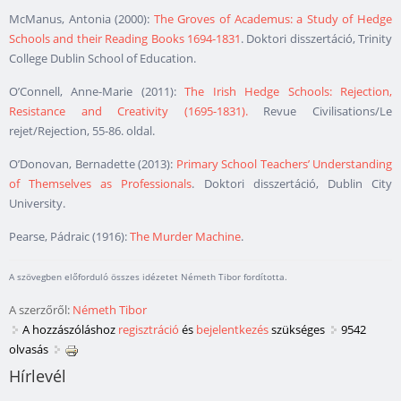
McManus, Antonia (2000):
The Groves of Academus: a Study of Hedge
Schools and their Reading Books 1694-1831
. Doktori disszertáció, Trinity
College Dublin School of Education.
O’Connell, Anne-Marie (2011):
The Irish Hedge Schools: Rejection,
Resistance and Creativity (1695-1831).
Revue Civilisations/Le
rejet/Rejection, 55-86. oldal.
O’Donovan, Bernadette (2013):
Primary School Teachers’ Understanding
of Themselves as Professionals
. Doktori disszertáció, Dublin City
University.
Pearse, Pádraic (1916):
The Murder Machine
.
A szövegben előforduló összes idézetet Németh Tibor fordította.
A szerzőről:
Németh Tibor
A hozzászóláshoz
regisztráció
és
bejelentkezés
szükséges
9542
olvasás
Hírlevél