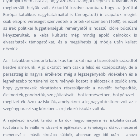
olyannyira nem ásta alá, hogy azoknak az angol telepesek udvaraiban is
megbecsült helyük volt. Akkortól kezdve azonban, hogy az (ezúttal
Európa katolikus nagyhatalmaitól is támogatott) ír csapatok megint
csak elsöprő vereséget szenvedtek a britekkel szemben (1690), és ezzel
az írek politikai függetlenségük reményétől is hosszú időre búcsúzni
kényszerültek, a kelta kultúrát még mindig ápoló dalnokok is
elveszítették támogatóikat, és a megélhetés új módja után kellett
nézniük.
Az ír falvakban vándorló katolikus tanítókat már a tizenötödik századtól
kezdve ismerünk. A jó oktatót nem csak a felső és középosztály, de a
parasztság is nagyra értékelte: még a legszegényebb vidékeken és a
legnehezebb történelmi körülmények között is áldoztak a szülők arra,
hogy gyermekeik oktatásban részesüljenek: a nevelőt befogadták,
élelmezték, gondozták, szolgáltatásait – hol természetben, hol pénzzel –
megfizették. Azok az iskolák, amelyeknek a legnagyobb sikere volt az ír
szegényparasztság köreiben, a rejtekező iskolák voltak.
A rejtekező iskolák tanítói a bárdok hagyományaira és iskolahálózatuk
továbbra is fennálló rendszerére építkeztek: a tehetséges diákot mesterei
menetlevéllel másik iskolába küldték, ahonnan egy idő után – ahova