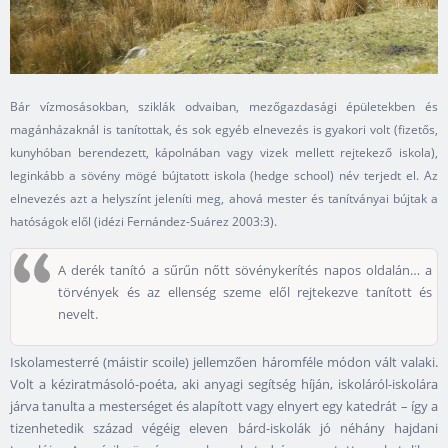
Bár vízmosásokban, sziklák odvaiban, mezőgazdasági épületekben és
magánházaknál is tanítottak, és sok egyéb elnevezés is gyakori volt (fizetős,
kunyhóban berendezett, kápolnában vagy vizek mellett rejtekező iskola),
leginkább a sövény mögé bújtatott iskola (hedge school) név terjedt el. Az
elnevezés azt a helyszínt jeleníti meg, ahová mester és tanítványai bújtak a
hatóságok elől (idézi Fernández-Suárez 2003:3).
A derék tanító a sűrűn nőtt sövénykerítés napos oldalán… a
törvények és az ellenség szeme elől rejtekezve tanított és
nevelt.
Iskolamesterré (máistir scoile) jellemzően háromféle módon vált valaki.
Volt a kéziratmásoló-poéta, aki anyagi segítség híján, iskoláról-iskolára
járva tanulta a mesterséget és alapított vagy elnyert egy katedrát – így a
tizenhetedik század végéig eleven bárd-iskolák jó néhány hajdani