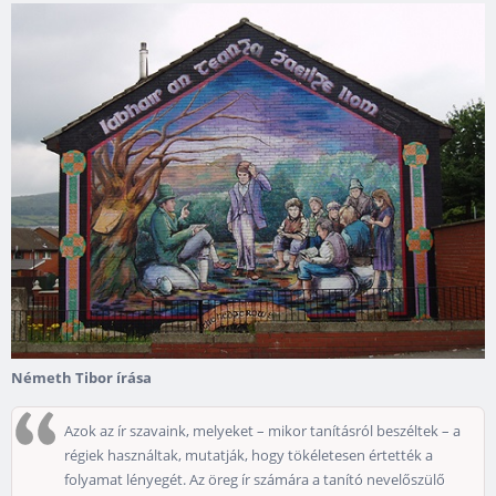
Németh Tibor írása
Azok az ír szavaink, melyeket – mikor tanításról beszéltek – a
régiek használtak, mutatják, hogy tökéletesen értették a
folyamat lényegét. Az öreg ír számára a tanító nevelőszülő