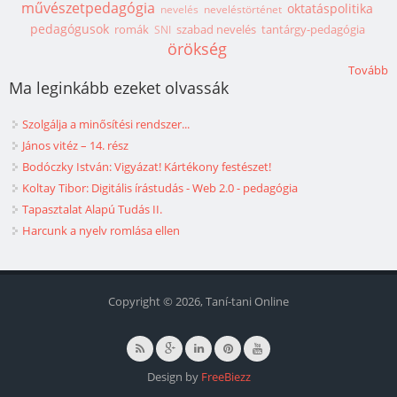
művészetpedagógia
oktatáspolitika
nevelés
neveléstörténet
pedagógusok
romák
szabad nevelés
tantárgy-pedagógia
SNI
örökség
Tovább
Ma leginkább ezeket olvassák
Szolgálja a minősítési rendszer...
János vitéz – 14. rész
Bodóczky István: Vigyázat! Kártékony festészet!
Koltay Tibor: Digitális írástudás - Web 2.0 - pedagógia
Tapasztalat Alapú Tudás II.
Harcunk a nyelv romlása ellen
Copyright © 2026, Taní-tani Online
Design by
FreeBiezz