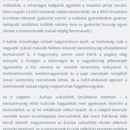
működtek, a tehetséges hallgatók egyikből a másikba jártak tanulni.
Nem csupán a költő-mesterek diákjai vándoroltak, de a felső társadalmi
körökben elterjedt gyakorlat szerint a családok gyermekeiket gyakran
befogadó szülőkhöz küldték néhány évre (a gyakorlat Írország egyes
részein a tizennyolcadik század végéig fennmaradt.)
A kelták műveltsége szóbeli hagyományra épült, az írásbeliség csak a
negyedik század második felében érkezett kereszténység elterjedésével
bontakozott ki. A hagyomány szerint szent Patrik a pogány világ
erényeit, a hűséget, a bátorságot és a nagylelkűség jellemerejét
egyesítette a hit, remény és szeretet keresztény erényeivel. A
történetmondók, eredetmagyarázók és a papi személyek rendjéből
sokan keresztény szerzetesek lettek, de a költő-énekesek egészen a
tizenhetedik század végéig megtartották függetlenségüket.
Az ír szigeten – Európa szárazföldi területeivel szemben – a
kereszténység előtti kultúrák hagyatékát nem igyekeztek kitörölni a
köztudatból, az új hit véráldozat nélkül terjedt, és a világtól elvonuló
remeték lassan közösségekbe szerveződtek. Bár szent Patriknak (460
körül) sikerült megszerveznie az Európa szárazföldi részein jellemző
püspöki rendszert, ez a nagyvárosok és utak nélküli és egységes politikai