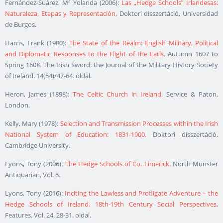
Fernández-Suárez, Mª Yolanda (2006):
Las „Hedge Schools” Irlandesas:
Naturaleza, Etapas y Representación
, Doktori disszertáció, Universidad
de Burgos.
Harris, Frank (1980):
The State of the Realm: English Military, Political
and Diplomatic Responses to the Flight of the Earls
, Autumn 1607 to
Spring 1608. The Irish Sword: the Journal of the Military History Society
of Ireland. 14(54)/47-64. oldal.
Heron, James (1898):
The Celtic Church in Ireland
. Service & Paton,
London.
Kelly, Mary (1978):
Selection and Transmission Processes within the Irish
National System of Education: 1831-1900.
Doktori disszertáció,
Cambridge University.
Lyons, Tony (2006):
The Hedge Schools of Co. Limerick.
North Munster
Antiquarian, Vol. 6.
Lyons, Tony (2016):
Inciting the Lawless and Profligate Adventure – the
Hedge Schools of Ireland. 18th-19th Century Social Perspectives
,
Features. Vol. 24. 28-31. oldal.