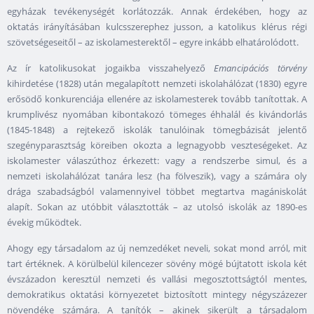
egyházak tevékenységét korlátozzák. Annak érdekében, hogy az
oktatás irányításában kulcsszerephez jusson, a katolikus klérus régi
szövetségeseitől – az iskolamesterektől – egyre inkább elhatárolódott.
Az ír katolikusokat jogaikba visszahelyező
Emancipációs törvény
kihirdetése (1828) után megalapított nemzeti iskolahálózat (1830) egyre
erősödő konkurenciája ellenére az iskolamesterek tovább tanítottak. A
krumplivész nyomában kibontakozó tömeges éhhalál és kivándorlás
(1845-1848) a rejtekező iskolák tanulóinak tömegbázisát jelentő
szegényparasztság köreiben okozta a legnagyobb veszteségeket. Az
iskolamester válaszúthoz érkezett: vagy a rendszerbe simul, és a
nemzeti iskolahálózat tanára lesz (ha fölveszik), vagy a számára oly
drága szabadságból valamennyivel többet megtartva magániskolát
alapít. Sokan az utóbbit választották – az utolsó iskolák az 1890-es
évekig működtek.
Ahogy egy társadalom az új nemzedéket neveli, sokat mond arról, mit
tart értéknek. A körülbelül kilencezer sövény mögé bújtatott iskola két
évszázadon keresztül nemzeti és vallási megosztottságtól mentes,
demokratikus oktatási környezetet biztosított mintegy négyszázezer
növendéke számára. A tanítók – akinek sikerült a társadalom