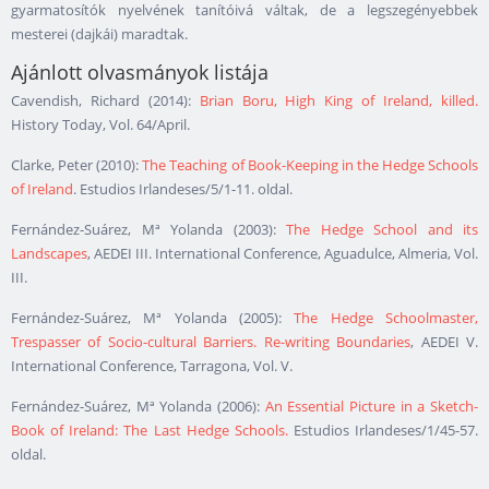
gyarmatosítók nyelvének tanítóivá váltak, de a legszegényebbek
mesterei (dajkái) maradtak
.
Ajánlott olvasmányok listája
Cavendish, Richard (2014):
Brian Boru, High King of Ireland, killed.
History Today, Vol. 64/April.
Clarke, Peter (2010):
The Teaching of Book-Keeping in the Hedge Schools
of Ireland
. Estudios Irlandeses/5/1-11. oldal.
Fernández-Suárez, Mª Yolanda (2003):
The Hedge School and its
Landscapes
, AEDEI III. International Conference, Aguadulce, Almeria, Vol.
III.
Fernández-Suárez, Mª Yolanda (2005):
The Hedge Schoolmaster,
Trespasser of Socio-cultural Barriers. Re-writing Boundaries
, AEDEI V.
International Conference, Tarragona, Vol. V.
Fernández-Suárez, Mª Yolanda (2006):
An Essential Picture in a Sketch-
Book of Ireland: The Last Hedge Schools.
Estudios Irlandeses/1/45-57.
oldal.