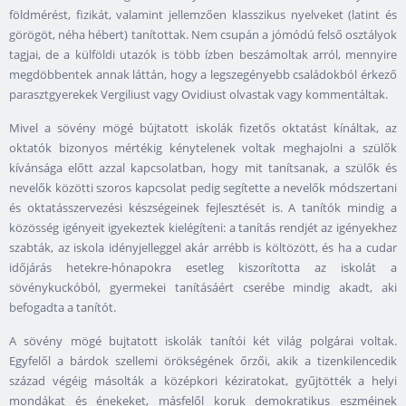
földmérést, fizikát, valamint jellemzően klasszikus nyelveket (latint és
görögöt, néha hébert) tanítottak. Nem csupán a jómódú felső osztályok
tagjai, de a külföldi utazók is több ízben beszámoltak arról, mennyire
megdöbbentek annak láttán, hogy a legszegényebb családokból érkező
parasztgyerekek Vergiliust vagy Ovidiust olvastak vagy kommentáltak.
Mivel a sövény mögé bújtatott iskolák fizetős oktatást kínáltak, az
oktatók bizonyos mértékig kénytelenek voltak meghajolni a szülők
kívánsága előtt azzal kapcsolatban, hogy mit tanítsanak, a szülők és
nevelők közötti szoros kapcsolat pedig segítette a nevelők módszertani
és oktatásszervezési készségeinek fejlesztését is. A tanítók mindig a
közösség igényeit igyekeztek kielégíteni: a tanítás rendjét az igényekhez
szabták, az iskola idényjelleggel akár arrébb is költözött, és ha a cudar
időjárás hetekre-hónapokra esetleg kiszorította az iskolát a
sövénykuckóból, gyermekei tanításáért cserébe mindig akadt, aki
befogadta a tanítót.
A sövény mögé bujtatott iskolák tanítói két világ polgárai voltak.
Egyfelől a bárdok szellemi örökségének őrzői, akik a tizenkilencedik
század végéig másolták a középkori kéziratokat, gyűjtötték a helyi
mondákat és énekeket, másfelől koruk demokratikus eszméinek