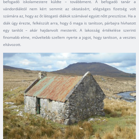
befogadó iskolamestere küldte – továbbment. A befogadó tanár a
vándordiáktól nem kért semmit az oktatásért, elégséges fizetség volt
számára az, hogy az őt látogató diákok számával együtt nőtt presztízse. Ha a
diák úgy érezte, felkészült arra, hogy ő maga is tanítson, párbajra hívhatott
egy tanítót – akár hajdanvolt mesterét. A lakosság értékelése szerinti
finomabb elme, műveltebb szellem nyerte a jogot, hogy tanítson, a vesztes
eltávozott.