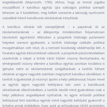
engedélyezték (Maynooth, 1795). Ahhoz, hogy az immár jogaiba
visszaállított ír katolikus egyház újra valóságos politikai szereplő
lehessen az ír közéletben, meg kellett szereznie a lakosság nyolcvanöt
százalékát kitevő katolikusok oktatásának irányítását.
A katolikus oktatás két szereplőjének – a papoknak és az
iskolamestereknek – az álláspontja mindeközben folyamatosan
távolodott egymástól. Miközben a püspökök többsége parlamenti
helyeket szerezni igyekezett, a tanítók többsége radikális politikai
mozgalmakban vett részt, és a nemzeti büszkeség védelmezője lett. A
hivatalos egyház kiközösítéssel válaszolt, a püspökök pásztorlevelekben
utasították a népet a britek iránti hűbéri viszony fenntartására. Az
elmérgesedő viszony ellenére a katolikus egyház azonban továbbra is
igénybe vette az iskolamesterek szolgáltatásait: a tanítók hittant
oktattak az egyre nagyobb számban megnyitott katolikus iskolákban. A
tanítók is igyekeztek jó viszonyt ápolni a helyi plébánossal, hiszen mivel
az egyház egyre nagyobb befolyásra tett szert a katolikusok
oktatásának ellenőrzésében, a tanítók iskolát mind gyakrabban csak a
helyi plébános engedélyével nyithattak. Az egyre erősödő politikai
befolyással bíró katolikus egyház mind nagyobb befolyást gyakorolt a
britekre annak érdekében, hogy azok az erőszakosan térítő protestáns