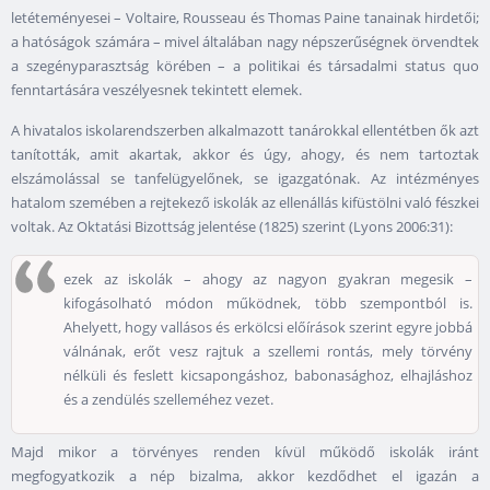
letéteményesei – Voltaire, Rousseau és Thomas Paine tanainak hirdetői;
a hatóságok számára – mivel általában nagy népszerűségnek örvendtek
a szegényparasztság körében – a politikai és társadalmi status quo
fenntartására veszélyesnek tekintett elemek.
A hivatalos iskolarendszerben alkalmazott tanárokkal ellentétben ők azt
tanították, amit akartak, akkor és úgy, ahogy, és nem tartoztak
elszámolással se tanfelügyelőnek, se igazgatónak. Az intézményes
hatalom szemében a rejtekező iskolák az ellenállás kifüstölni való fészkei
voltak. Az Oktatási Bizottság jelentése (1825) szerint (Lyons 2006:31):
ezek az iskolák – ahogy az nagyon gyakran megesik –
kifogásolható módon működnek, több szempontból is.
Ahelyett, hogy vallásos és erkölcsi előírások szerint egyre jobbá
válnának, erőt vesz rajtuk a szellemi rontás, mely törvény
nélküli és feslett kicsapongáshoz, babonasághoz, elhajláshoz
és a zendülés szelleméhez vezet.
Majd mikor a törvényes renden kívül működő iskolák iránt
megfogyatkozik a nép bizalma, akkor kezdődhet el igazán a