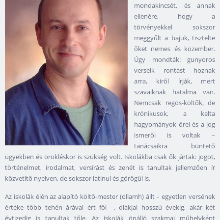
mondakincsét, és annak
ellenére, hogy a
törvényekkel sokszor
meggyűlt a bajuk, tisztelte
őket nemes és közember.
Úgy mondták: gunyoros
verseik rontást hoznak
arra, kiről írják, mert
szavaiknak hatalma van.
Nemcsak regös-költők, de
krónikusok, a kelta
hagyományok őrei és a jog
ismerői is voltak –
tanácsaikra büntető
ügyekben és örökléskor is szükség volt. Iskolákba csak ők jártak: jogot,
történelmet, irodalmat, versírást és zenét is tanultak jellemzően ír
közvetítő nyelven, de sokszor latinul és görögül is.
Az iskolák élén az alapító költő-mester (ollamh) állt – egyetlen versének
értéke több tehén árával ért föl –, diákjai hosszú évekig, akár két
évtizedig is tanultak tőle. Az iskolák önálló szakmai műhelyként