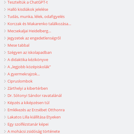
Teszteltük a ChatGPT-t
Halló kisdiákok jelelése
Tudás, munka, lélek, odafigyelés
Korczak és Makarenko találkozása…
Mecsekaljai Heidelberg…
Jegyzetek az engedetlenségről
Mese tabbal
Szégyen az iskolapadban
A didaktika kézikönyve
A „legjobb középiskolák”
A gyermekrajzok...
Cipruslombok
Zárthelyi a kibertérben
Dr. Sótonyi Sándor ravatalánál
Képzés a kiképzésen túl
Emlékezés az Erzsébet Otthonra
Lakatos Lilla kiállítása Etyeken
Egy szolfézstanár képei
A mohácsi zsidóság története