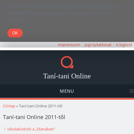
Kedves Olvasó! Weboldalunk böngészésével Ön elfogadja, hogy a
felhasználói élmény javítása céljából cookie-kat használunk.
Köszönjük!
Impresszum
Jogi nyilatkozat
A logóról
Taní-tani Online
MENU
Jelenlegi hely
Címlap
» Taní-tani Online 2011-től
Taní-tani Online 2011-től
Iskolakóstoló a „Dianában”