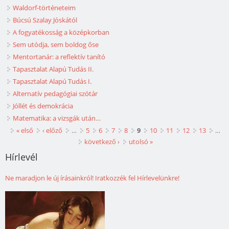
Waldorf-történeteim
Búcsú Szalay Jóskától
A fogyatékosság a középkorban
Sem utódja, sem boldog őse
Mentortanár: a reflektív tanító
Tapasztalat Alapú Tudás II.
Tapasztalat Alapú Tudás I.
Alternatív pedagógiai szótár
Jóllét és demokrácia
Matematika: a vizsgák után…
Oldalak
« első
‹ előző
…
5
6
7
8
9
10
11
12
13
…
következő ›
utolsó »
Hírlevél
Ne maradjon le új írásainkról! Iratkozzék fel Hírlevelünkre!