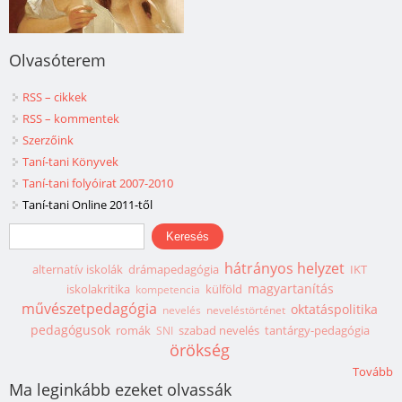
Olvasóterem
RSS – cikkek
RSS – kommentek
Szerzőink
Taní-tani Könyvek
Taní-tani folyóirat 2007-2010
Taní-tani Online 2011-től
Keresés űrlap
Keresés
hátrányos helyzet
alternatív iskolák
drámapedagógia
IKT
magyartanítás
iskolakritika
külföld
kompetencia
művészetpedagógia
oktatáspolitika
nevelés
neveléstörténet
pedagógusok
romák
szabad nevelés
tantárgy-pedagógia
SNI
örökség
Tovább
Ma leginkább ezeket olvassák