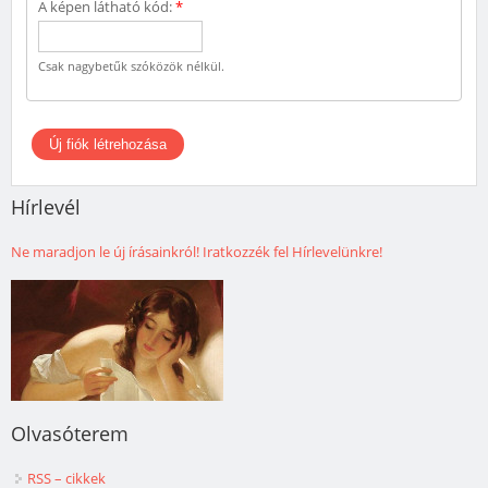
A képen látható kód:
*
Csak nagybetűk szóközök nélkül.
Hírlevél
Ne maradjon le új írásainkról! Iratkozzék fel Hírlevelünkre!
Olvasóterem
RSS – cikkek