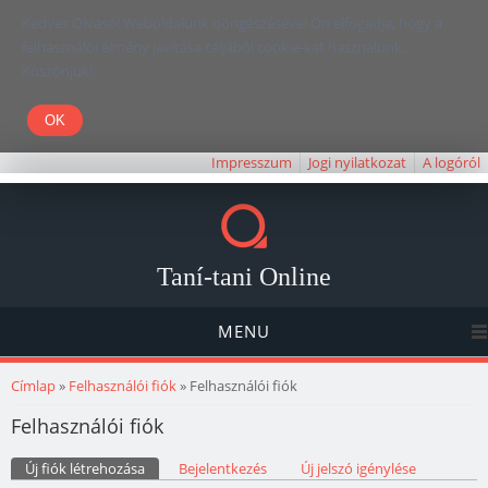
Kedves Olvasó! Weboldalunk böngészésével Ön elfogadja, hogy a
felhasználói élmény javítása céljából cookie-kat használunk.
Köszönjük!
Impresszum
Jogi nyilatkozat
A logóról
Taní-tani Online
MENU
Jelenlegi hely
Címlap
»
Felhasználói fiók
» Felhasználói fiók
Felhasználói fiók
Elsődleges fülek
Új fiók létrehozása
(aktív fül)
Bejelentkezés
Új jelszó igénylése