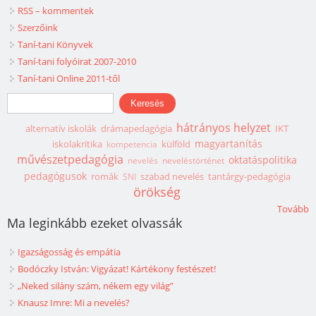
RSS – kommentek
Szerzőink
Taní-tani Könyvek
Taní-tani folyóirat 2007-2010
Taní-tani Online 2011-től
Keresés űrlap
Keresés
hátrányos helyzet
alternatív iskolák
drámapedagógia
IKT
magyartanítás
iskolakritika
külföld
kompetencia
művészetpedagógia
oktatáspolitika
nevelés
neveléstörténet
pedagógusok
romák
szabad nevelés
tantárgy-pedagógia
SNI
örökség
Tovább
Ma leginkább ezeket olvassák
Igazságosság és empátia
Bodóczky István: Vigyázat! Kártékony festészet!
„Neked silány szám, nékem egy világ”
Knausz Imre: Mi a nevelés?