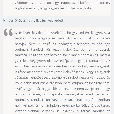
vívódom ezen. Amikor egy napot az iskolában töltöttem,
rögtön éreztem, hogy a gyerekek tudtak szárnyalni!
Minderről Gyarmathy Éva így vélekedett:
Nem kivételes, de nem is véletlen, hogy Veled értek egyet. Az a
helyzet, hogy a gyerekek maguktól is tanulnak, ha békén
hagyják őket. A szülő és pedagógus feladata csupán egy
optimális tanulási környezet kialakítása és nem a gyerek
tanítása. Ez utóbbihoz nagyon sok emberi energia kell, mert a
gyereket végigvonszolja az elképzelt legjobb tanításon. Az
előbbihez kevesebb személyes beavatkozás kell, mert a gyerek
is része az optimális környezet kialakításának. Vagyis a gyerek
választási lehetőségével személyre szabott lesz a környezet, és
így a belső motiváció erősebb, nem csupán az inspiráló társ,
szülő vagy tanár hajtja előre. Persze ez nem azt jelenti, hogy
nincsen szükség az inspiráló személyekre, mert ők is az
optimális tanulási környezethez tartoznak. Ebből azonban
nem kell sok, és nem minden gyereknek kell több társ és tanár.
Viszont vannak olyanok is, akiknek a társas tanulás az