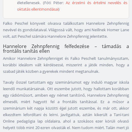
életellenesek. (Fóti Péter:
Az érzelmi és értelmi nevelés és
oktatás ellentmondásai
)
Falko Peschel könyveit olvasva találkoztam Hannelore Zehnpfennig
nevével és gondolataival. Világossá vált, hogy ami Neillnek Homer Lane
volt, azt Peschel számára Hannelore Zehnpfennig jelentette.
Hannelore Zehnpfennig felfedezése – támadás a
frontális tanítás ellen
Amikor Hannelore Zehnpfenniget és Falko Peschelt tanulmányoztam,
korábbi ideálom vált kérdésessé, miszerint a játék minden, hogy a
szabad játék közben a gyerekek mindent megtanulnak.
Tavaly ősszel tartottam egy szemináriumot egy induló magyar iskola
leendő munkatársainak. Ott eszembe jutott, hogy hallottam korábban
egy rádióműsort, amiben egy német tanítónő, Hannelore Zehnpfennig
elmeséli, miért hagyott fel a frontális tanítással. Ez a műsor a
szeminárium két napja közötti éjjel jutott eszembe, és már ott, akkor
elkezdtem lefordítani és leírni. Javítgattuk, aztán kikerült a Taní-tani
Online pedagógia lap oldalaira, ahol a szokásos ezer körüli olvasó
helyett több mint 20 ezren olvasták el. Nem tudom miért. Talán mert jó