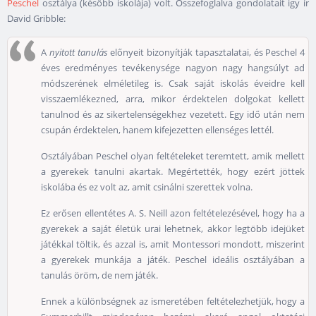
Peschel
osztálya (később iskolája) volt. Összefoglalva gondolatait igy ír
David Gribble:
A
nyitott tanulás
előnyeit bizonyítják tapasztalatai, és Peschel 4
éves eredményes tevékenysége nagyon nagy hangsúlyt ad
módszerének elméletileg is. Csak saját iskolás éveidre kell
visszaemlékezned, arra, mikor érdektelen dolgokat kellett
tanulnod és az sikertelenségekhez vezetett. Egy idő után nem
csupán érdektelen, hanem kifejezetten ellenséges lettél.
Osztályában Peschel olyan feltételeket teremtett, amik mellett
a gyerekek tanulni akartak. Megértették, hogy ezért jöttek
iskolába és ez volt az, amit csinálni szerettek volna.
Ez erősen ellentétes A. S. Neill azon feltételezésével, hogy ha a
gyerekek a saját életük urai lehetnek, akkor legtöbb idejüket
játékkal töltik, és azzal is, amit Montessori mondott, miszerint
a gyerekek munkája a játék. Peschel ideális osztályában a
tanulás öröm, de nem játék.
Ennek a különbségnek az ismeretében feltételezhetjük, hogy a