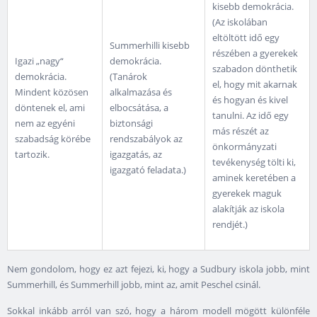
kisebb demokrácia.
(Az iskolában
eltöltött idő egy
Summerhilli kisebb
részében a gyerekek
Igazi „nagy“
demokrácia.
szabadon dönthetik
demokrácia.
(Tanárok
el, hogy mit akarnak
Mindent közösen
alkalmazása és
és hogyan és kivel
döntenek el, ami
elbocsátása, a
tanulni. Az idő egy
nem az egyéni
biztonsági
más részét az
szabadság körébe
rendszabályok az
önkormányzati
tartozik.
igazgatás, az
tevékenység tölti ki,
igazgató feladata.)
aminek keretében a
gyerekek maguk
alakítják az iskola
rendjét.)
Nem gondolom, hogy ez azt fejezi, ki, hogy a Sudbury iskola jobb, mint
Summerhill, és Summerhill jobb, mint az, amit Peschel csinál.
Sokkal inkább arról van szó, hogy a három modell mögött különféle