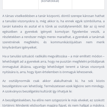
(korlátokkal)
A társas viselkedésben a tanár központi, döntő szerepe károsan hathat
a tanulási viszonyokra is, még akkor is, ha ennek egyik szimbóluma, a
tanári katedra és asztal el is tűnik az osztályteremből. Bár az új rend
egészében a gyerekek igényeit komolyan figyelembe veszik, a
részletekben a rendszer mégis merev maradhat, a gyerekek a tanárnak
szeretnének megfelelni, és kommunikációjukban nem merik
kinyilvánítani igényeiket.
Ha a tanulási szituáció radikális megváltozása – a már említett módon –
lehetőségét ad a gyerekek arra, hogy ne pusztán megfelelni próbáljanak
önmagukat álcázva, ugyanígy lehetőséget teremt a társas viszonyok
nyitására is, arra, hogy ilyen értelemben is önmaguk lehessenek.
Az osztálynormák csak akkor alakulhatnak ki, ha sok közös
beszélgetésre van lehetőség. Természetesen ezek légköre sem mindegy.
A szokványos beszélgetési kultúrát így írhatjuk le:
A beszélgetésekben, ha előre nem szögezünk le más elveket, ez szokott
történni: Mindenki elsősorban magára figyel, és nem hallgat a másikra.