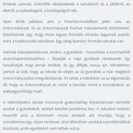
értékek vannak, különféle elképzelések a tanulásról és a játékról, az
életről, a szabadságról, a boldogságról stb.
Ilyen érték például, ami a Peschel-modellben jelen van, az
önkormányzat. Ez az önkormányzat hozhat messzemenő döntéseket.
Dönthetnek úgy, hogy most legyen frontális oktatás, legyenek padok,
mint a tradicionális iskolában. Egy ideig ilyenkor frontális oktatás van.
Vannak káoszperiódusok, amikor a gyerekek – hasonlóan a summerhilli
anarchiaperiódusokhoz – feladják a napi gyűlések rendszerét. Így
tanulhatják meg annak értékét, és így állítják vissza azt. Mindehhez
persze az kell, hogy az iskolai év elején az új gyerekek a már meglevő
önkormányzatba integrálódjanak. Itt tehát a háttérben az az elgondolás
áll, hogy az önkormányzat jó, mind a tanulás, mind a szocializáció, az
esélyegyenlőség miatt.
A tekintélyelvű iskolai viszonyok gyakorlatilag folyamatosan termelik
azokat a gyerekeket, akikkel később probléma lesz. A szituáció sokban
hasonlít arra a közismert viccre, amelyik azt mondja, hogy a
szocializmus egy olyan rendszer, ahol állandóan azokkal a problémákkal
küzdünk, amik egyébként nem lettek volna.