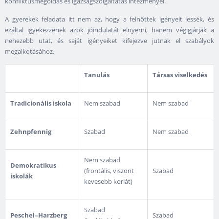
konfliktusmegoldás és igazságszolgáltatás intézményei.
A gyerekek feladata itt nem az, hogy a felnőttek igényeit lessék, és
ezáltal igyekezzenek azok jóindulatát elnyerni, hanem végigjárják a
nehezebb utat, és saját igényeiket kifejezve jutnak el szabályok
megalkotásához.
Tanulás
Társas viselkedés
Tradicionális iskola
Nem szabad
Nem szabad
Zehnpfennig
Szabad
Nem szabad
Nem szabad
Demokratikus
(frontális, viszont
Szabad
iskolák
kevesebb korlát)
Szabad
Peschel–Harzberg
Szabad