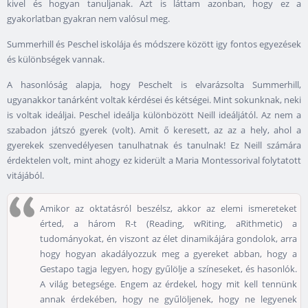
kivel és hogyan tanuljanak. Azt is láttam azonban, hogy ez a
gyakorlatban gyakran nem valósul meg.
Summerhill és Peschel iskolája és módszere között igy fontos egyezések
és különbségek vannak.
A hasonlóság alapja, hogy Peschelt is elvarázsolta Summerhill,
ugyanakkor tanárként voltak kérdései és kétségei. Mint sokunknak, neki
is voltak ideáljai. Peschel ideálja különbözött Neill ideáljától. Az nem a
szabadon játszó gyerek (volt). Amit ő keresett, az az a hely, ahol a
gyerekek szenvedélyesen tanulhatnak és tanulnak! Ez Neill számára
érdektelen volt, mint ahogy ez kiderült a Maria Montessorival folytatott
vitájából.
Amikor az oktatásról beszélsz, akkor az elemi ismereteket
érted, a három R-t (Reading, wRiting, aRithmetic) a
tudományokat, én viszont az élet dinamikájára gondolok, arra
hogy hogyan akadályozzuk meg a gyereket abban, hogy a
Gestapo tagja legyen, hogy gyűlölje a színeseket, és hasonlók.
A világ betegsége. Engem az érdekel, hogy mit kell tennünk
annak érdekében, hogy ne gyűlöljenek, hogy ne legyenek