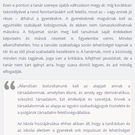
Ezen a ponton a tanár szerepe újabb változáson megy át: míg korábban
tekintélyével a rend fenntartásáért volt felelős, most ez – vagy ennek jó
része – áthárul a gyerekekre. A gyerekeknek maguknak kell az
együttélés szabályait kidolgozniuk, és ebben nem támaszkodhatnak
másokra. A folyamat során meg kell tanulniuk saját érdekeiket
képviselni és mások nézeteit is figyelembe venni. Mindez
elkerülhetetlen, hisz a tanulás szabadsága során lehetőséget kapnak a
tér és az idő jóval szabadabb kezelésére is. A tanárnak, mint a közösség
minden más tagjának, joga van a kritikára, kifejtheti javaslatait, de a
tanár nem tart igényt arra, hogy szava döntő legyen, és azt mindig
elfogadják.
„Állandóan biztosítanunk kell az alapjait annak a
társadalomnak, amelyben élünk, és amely egy demokratikus,
sokszínű társadalom. Ezt értékeljük és szeretjük. Ennek a
társadalomnak az alapja az egyéni szabadságjogok tisztelete és
a polgárok társadalmi felelősségvállalása.
Az iskola hozzájárulása ehhez abban áll, hogy a tanításban és
az iskolai életben a gyerekek sok impulzust és lehetőséget