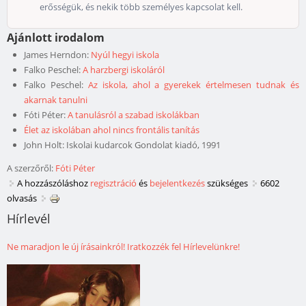
erősségük, és nekik több személyes kapcsolat kell.
Ajánlott irodalom
James Herndon:
Nyúl hegyi iskola
Falko Peschel:
A harzbergi iskoláról
Falko Peschel:
Az iskola, ahol a gyerekek értelmesen tudnak és
akarnak tanulni
Fóti Péter:
A tanulásról a szabad iskolákban
Élet az iskolában ahol nincs frontális tanítás
John Holt: Iskolai kudarcok Gondolat kiadó, 1991
A szerzőről:
Fóti Péter
A hozzászóláshoz
regisztráció
és
bejelentkezés
szükséges
6602
olvasás
Hírlevél
Ne maradjon le új írásainkról! Iratkozzék fel Hírlevelünkre!