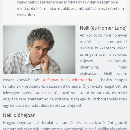
hagyományt szeretném én is folytatni röviden beszámolva
mindazokról és mindarról, akik és amik hatására mai nézeteim
kialakultak.
Neill (és Homer Lane)
Amikor több mint 15 évvel
ezelőtt a summerhilli
iskolára bukkantam, akkor
az engem is, mint sokakat,
teljesen elvarázsolt,
olyannyira, hogy
elolvastam Neill szinte
összes könyvét. Sőt,
a fiamat is elküldtem oda
– bejáró nappali
tanulónak – próbaidőre, összesen 3 hónapra. Ő jól érezte magát ott, de
feleségem szerint az iskola túl távol volt az otthonunktól, és mivel
Angliába sem szeretett volna költözni, fiam egy év otthontanulás után
egy kis bécsi demokratikus iskola tanulója lett.
Neill dióhéjban
Hagyományosan az iskolát a tanulás és szocializáció (integráció)
színterének tekintjük. Számomra a Summerhill-lel való találkozás valami