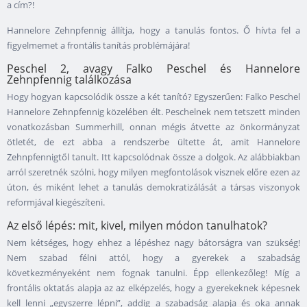
a cím?!
Hannelore Zehnpfennig állítja, hogy a tanulás fontos. Ő hívta fel a
figyelmemet a frontális tanítás problémájára!
Peschel 2, avagy Falko Peschel és Hannelore
Zehnpfennig találkozása
Hogy hogyan kapcsolódik össze a két tanító? Egyszerűen: Falko Peschel
Hannelore Zehnpfennig közelében élt. Peschelnek nem tetszett minden
vonatkozásban Summerhill, onnan mégis átvette az önkormányzat
ötletét, de ezt abba a rendszerbe ültette át, amit Hannelore
Zehnpfennigtől tanult. Itt kapcsolódnak össze a dolgok. Az alábbiakban
arról szeretnék szólni, hogy milyen megfontolások visznek előre ezen az
úton, és miként lehet a tanulás demokratizálását a társas viszonyok
reformjával kiegészíteni.
Az első lépés: mit, kivel, milyen módon tanulhatok?
Nem kétséges, hogy ehhez a lépéshez nagy bátorságra van szükség!
Nem szabad félni attól, hogy a gyerekek a szabadság
következményeként nem fognak tanulni. Épp ellenkezőleg! Míg a
frontális oktatás alapja az az elképzelés, hogy a gyerekeknek képesnek
kell lenni „egyszerre lépni”, addig a szabadság alapja és oka annak