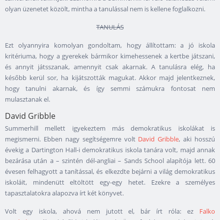
olyan üzenetet közölt, mintha a tanulással nem is kellene foglalkozni.
TANULÁS
Ezt olyannyira komolyan gondoltam, hogy állítottam: a jó iskola
kritériuma, hogy a gyerekek bármikor kimehessenek a kertbe játszani,
és annyit játsszanak, amennyit csak akarnak. A tanulásra elég, ha
később kerül sor, ha kijátszották magukat. Akkor majd jelentkeznek,
hogy tanulni akarnak, és így semmi számukra fontosat nem
mulasztanak el.
David Gribble
Summerhill mellett igyekeztem más demokratikus iskolákat is
megismerni. Ebben nagy segítségemre volt
David Gribble
, aki hosszú
évekig a Dartington Hall-i demokratikus iskola tanára volt, majd annak
bezárása után a – szintén dél-angliai – Sands School alapítója lett. 60
évesen felhagyott a tanítással, és elkezdte bejárni a világ demokratikus
iskoláit, mindenütt eltöltött egy-egy hetet. Ezekre a személyes
tapasztalatokra alapozva írt két könyvet.
Volt egy iskola, ahová nem jutott el, bár írt róla: ez
Falko