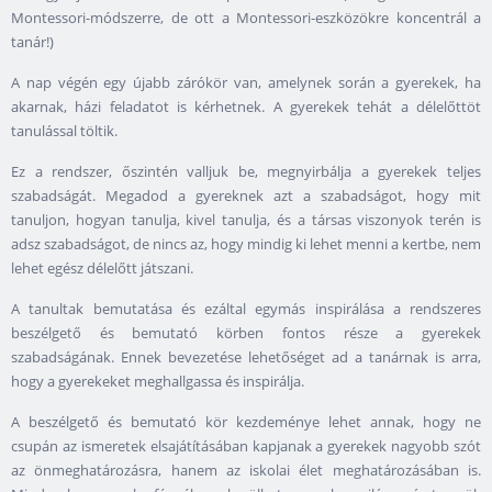
Montessori-módszerre, de ott a Montessori-eszközökre koncentrál a
tanár!)
A nap végén egy újabb zárókör van, amelynek során a gyerekek, ha
akarnak, házi feladatot is kérhetnek. A gyerekek tehát a délelőttöt
tanulással töltik.
Ez a rendszer, őszintén valljuk be, megnyirbálja a gyerekek teljes
szabadságát. Megadod a gyereknek azt a szabadságot, hogy mit
tanuljon, hogyan tanulja, kivel tanulja, és a társas viszonyok terén is
adsz szabadságot, de nincs az, hogy mindig ki lehet menni a kertbe, nem
lehet egész délelőtt játszani.
A tanultak bemutatása és ezáltal egymás inspirálása a rendszeres
beszélgető és bemutató körben fontos része a gyerekek
szabadságának. Ennek bevezetése lehetőséget ad a tanárnak is arra,
hogy a gyerekeket meghallgassa és inspirálja.
A beszélgető és bemutató kör kezdeménye lehet annak, hogy ne
csupán az ismeretek elsajátításában kapjanak a gyerekek nagyobb szót
az önmeghatározásra, hanem az iskolai élet meghatározásában is.