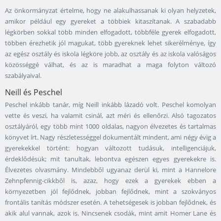
Az önkormányzat értelme, hogy ne alakulhassanak ki olyan helyzetek,
amikor például egy gyereket a többiek kitaszítanak. A szabadabb
légkörben sokkal több minden elfogadott, többféle gyerek elfogadott,
többen érezhetik jól magukat, több gyereknek lehet sikerélménye, így
az egész osztály és iskola légköre jobb, az osztály és az iskola valóságos
közösséggé válhat, és az is maradhat a maga folyton változó
szabályaival.
Neill és Peschel
Peschel inkább tanár, míg Neill inkább lázadó volt. Peschel komolyan
vette és veszi, ha valamit csinál, azt méri és ellenőrzi. Alsó tagozatos
osztályáról, egy több mint 1000 oldalas, nagyon élvezetes és tartalmas
könyvet írt. Nagy részletességgel dokumentált mindent, ami négy évig a
gyerekekkel történt: hogyan változott tudásuk, intelligenciájuk,
érdeklődésük; mit tanultak, lebontva egészen egyes gyerekekre is.
Élvezetes olvasmány. Mindebből ugyanaz derül ki, mint a Hannelore
Zehnpfennig-cikkből is, azaz, hogy ezek a gyerekek ebben a
környezetben jól fejlődnek, jobban fejlődnek, mint a szokványos
frontális tanítás módszer esetén. A tehetségesek is jobban fejlődnek, és
akik alul vannak, azok is. Nincsenek csodák, mint amit Homer Lane és