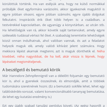
körülöttük történik. Ha van esélyük arra, hogy ne külső normákkal
próbálják őket egyformára varázsolni, akkor igyekeznek maguktól is
egyre jobban olvasni, egyre jobban számolni, egyre újabb dolgokat
felkutatni. Inspirációk érik őket több helyen is: a családban, a
testvérekkel kapcsolatban, de ugyanúgy a könyvtárban, az utcán stb.
Ha lehetőségük van rá, akkor követik saját tantervüket, amely egyre
szélesebb tudással vértezi fel őket. A szabadság teremtette lehetőségek
közül onnan indulhatnak, ahol valóban vannak, és azt a feladatot
helyezik maguk elé, amely valódi kihívást jelent számukra. Hogy
mekkora lépést akarnak megtenni, azt is maguk dönthetik el.
Néha
kisebbet, néha nagyobbat, de ha kell, akár vissza is lépnek, hogy
lépéseket megismételjenek.
A beszélgető és bemutató körök
Már Hannelore Zehnpfennignél van a délelőtt folyamán egy bemutató
kör is, ahol a gyerekek összeülnek, és elmondják, amit a többiek
tudomására szeretnének hozni. (Ez a bemutató sokféle lehet, lehet egy
találóskérdés-sorozat, valami konvencionálisabb tananyag bemutatása,
de lehet egy kutatási eredmény is.)
Ezt egy újabb szabad tanulási periódus követi. (Az egész hasonlít a