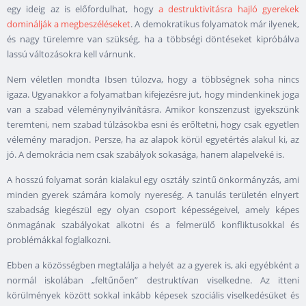
egy ideig az is előfordulhat, hogy
a destruktivitásra hajló gyerekek
dominálják a megbeszéléseket
. A demokratikus folyamatok már ilyenek,
és nagy türelemre van szükség, ha a többségi döntéseket kipróbálva
lassú változásokra kell várnunk.
Nem véletlen mondta Ibsen túlozva, hogy a többségnek soha nincs
igaza. Ugyanakkor a folyamatban kifejezésre jut, hogy mindenkinek joga
van a szabad véleménynyilvánításra. Amikor konszenzust igyekszünk
teremteni, nem szabad túlzásokba esni és erőltetni, hogy csak egyetlen
vélemény maradjon. Persze, ha az alapok körül egyetértés alakul ki, az
jó. A demokrácia nem csak szabályok sokasága, hanem alapelveké is.
A hosszú folyamat során kialakul egy osztály szintű önkormányzás, ami
minden gyerek számára komoly nyereség. A tanulás területén elnyert
szabadság kiegészül egy olyan csoport képességeivel, amely képes
önmagának szabályokat alkotni és a felmerülő konfliktusokkal és
problémákkal foglalkozni.
Ebben a közösségben megtalálja a helyét az a gyerek is, aki egyébként a
normál iskolában „feltűnően” destruktívan viselkedne. Az itteni
körülmények között sokkal inkább képesek szociális viselkedésüket és