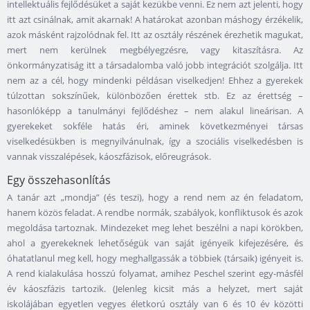
intellektuális fejlődésüket a saját kezükbe venni. Ez nem azt jelenti, hogy
itt azt csinálnak, amit akarnak! A határokat azonban máshogy érzékelik,
azok másként rajzolódnak fel. Itt az osztály részének érezhetik magukat,
mert nem kerülnek megbélyegzésre, vagy kitaszításra. Az
önkormányzatiság itt a társadalomba való jobb integrációt szolgálja. Itt
nem az a cél, hogy mindenki példásan viselkedjen! Ehhez a gyerekek
túlzottan sokszínűek, különbözően érettek stb. Ez az érettség –
hasonlóképp a tanulmányi fejlődéshez – nem alakul lineárisan. A
gyerekeket sokféle hatás éri, aminek következményei társas
viselkedésükben is megnyilvánulnak, így a szociális viselkedésben is
vannak visszalépések, káoszfázisok, előreugrások.
Egy összehasonlítás
A tanár azt „mondja” (és teszi), hogy a rend nem az én feladatom,
hanem közös feladat. A rendbe normák, szabályok, konfliktusok és azok
megoldása tartoznak. Mindezeket meg lehet beszélni a napi körökben,
ahol a gyerekeknek lehetőségük van saját igényeik kifejezésére, és
óhatatlanul meg kell, hogy meghallgassák a többiek (társaik) igényeit is.
A rend kialakulása hosszú folyamat, amihez Peschel szerint egy-másfél
év káoszfázis tartozik. (Jelenleg kicsit más a helyzet, mert saját
iskolájában egyetlen vegyes életkorú osztály van 6 és 10 év közötti