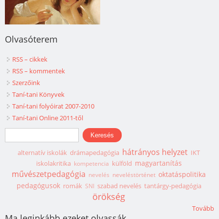
Olvasóterem
RSS – cikkek
RSS – kommentek
Szerzőink
Taní-tani Könyvek
Taní-tani folyóirat 2007-2010
Taní-tani Online 2011-től
Keresés űrlap
Keresés
hátrányos helyzet
alternatív iskolák
drámapedagógia
IKT
magyartanítás
iskolakritika
külföld
kompetencia
művészetpedagógia
oktatáspolitika
nevelés
neveléstörténet
pedagógusok
romák
szabad nevelés
tantárgy-pedagógia
SNI
örökség
Tovább
Ma leginkább ezeket olvassák