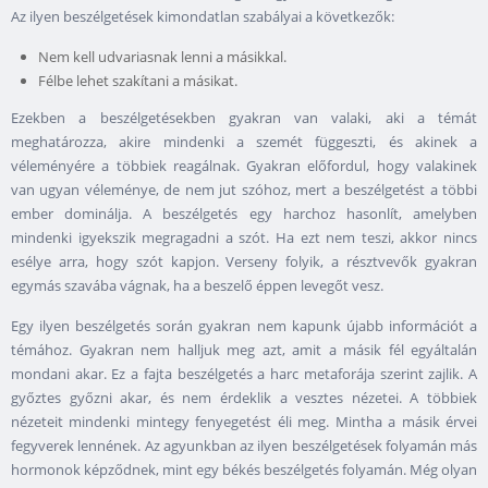
Az ilyen beszélgetések kimondatlan szabályai a következők:
Nem kell udvariasnak lenni a másikkal.
Félbe lehet szakítani a másikat.
Ezekben a beszélgetésekben gyakran van valaki, aki a témát
meghatározza, akire mindenki a szemét függeszti, és akinek a
véleményére a többiek reagálnak. Gyakran előfordul, hogy valakinek
van ugyan véleménye, de nem jut szóhoz, mert a beszélgetést a többi
ember dominálja. A beszélgetés egy harchoz hasonlít, amelyben
mindenki igyekszik megragadni a szót. Ha ezt nem teszi, akkor nincs
esélye arra, hogy szót kapjon. Verseny folyik, a résztvevők gyakran
egymás szavába vágnak, ha a beszelő éppen levegőt vesz.
Egy ilyen beszélgetés során gyakran nem kapunk újabb információt a
témához. Gyakran nem halljuk meg azt, amit a másik fél egyáltalán
mondani akar. Ez a fajta beszélgetés a harc metaforája szerint zajlik. A
győztes győzni akar, és nem érdeklik a vesztes nézetei. A többiek
nézeteit mindenki mintegy fenyegetést éli meg. Mintha a másik érvei
fegyverek lennének. Az agyunkban az ilyen beszélgetések folyamán más
hormonok képződnek, mint egy békés beszélgetés folyamán. Még olyan