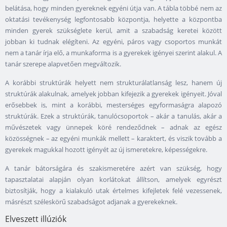
belátása, hogy minden gyereknek egyéni útja van. A tábla többé nem az
oktatási tevékenység legfontosabb központja, helyette a központba
minden gyerek szükséglete kerül, amit a szabadság keretei között
jobban ki tudnak elégíteni. Az egyéni, páros vagy csoportos munkát
nem a tanár írja elő, a munkaforma is a gyerekek igényei szerint alakul. A
tanár szerepe alapvetően megváltozik.
A korábbi struktúrák helyett nem strukturálatlanság lesz, hanem új
struktúrák alakulnak, amelyek jobban kifejezik a gyerekek igényeit. Jóval
erősebbek is, mint a korábbi, mesterséges egyformaságra alapozó
struktúrák. Ezek a struktúrák, tanulócsoportok – akár a tanulás, akár a
művészetek vagy ünnepek köré rendeződnek – adnak az egész
közösségnek – az egyéni munkák mellett – karaktert, és viszik tovább a
gyerekek magukkal hozott igényét az új ismeretekre, képességekre.
A tanár bátorságára és szakismeretére azért van szükség, hogy
tapasztalatai alapján olyan korlátokat állítson, amelyek egyrészt
biztosítják, hogy a kialakuló utak értelmes kifejletek felé vezessenek,
másrészt széleskörű szabadságot adjanak a gyerekeknek.
Elveszett illúziók