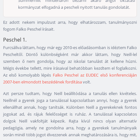
Summerhillt mindenáron bezárni akaró angol oktatási
kormányzat elfogadná a pescheli nyitott tanulás gondolatát.
Ez adott nekem impulzust arra, hogy elhatározzam, tanulmányozni
fogom Falko Peschel írásait.
Peschel 1.
Furcsállva láttam, hogy már egy 2010-es előadásomban is idéztem Falko
Pescheltől. Döntő különbségként már akkor láttam, hogy Neill-lel
szemben ő nem gondolja, hogy az iskolai tanulást át kellene húzni.
Mégis évekbe tellett, mire írásaival behatóbban kezdtem el foglalkozni.
Az első komolyabb lépés
Falko Peschel az EUDEC első konferenciáján
2007-ben elmondott beszédének fordítása
volt.
Azt persze tudtam, hogy Neill beállítódása a tanulás ellen kivételes.
Neillnél a gyerek joga a tanulással kapcsolatban annyi, hogy a gyerek
ellenállhat annak, hogy tanítsák. Különben Neill a gyerekeknek fontos
jogokat ad, és rájuk felelősséget is ruház. A tanulással kapcsolatos
dolgok Neill vakfoltját képezik. Rajta kívül nincs olyan alternatív
pedagógia, amely ne gondolna arra, hogy a gyerekek tanulmányaik
során minél több jogot élvezzenek annak meghatározására is, hogy mit,