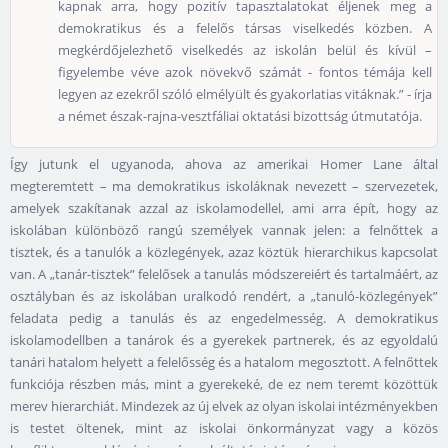
kapnak arra, hogy pozitív tapasztalatokat éljenek meg a
demokratikus és a felelős társas viselkedés közben. A
megkérdőjelezhető viselkedés az iskolán belül és kívül –
figyelembe véve azok növekvő számát - fontos témája kell
legyen az ezekről szóló elmélyült és gyakorlatias vitáknak.” - írja
a német észak-rajna-vesztfáliai oktatási bizottság útmutatója.
Így jutunk el ugyanoda, ahova az amerikai Homer Lane által
megteremtett – ma demokratikus iskoláknak nevezett – szervezetek,
amelyek szakítanak azzal az iskolamodellel, ami arra épít, hogy az
iskolában különböző rangú személyek vannak jelen: a felnőttek a
tisztek, és a tanulók a közlegények, azaz köztük hierarchikus kapcsolat
van. A „tanár-tisztek” felelősek a tanulás módszereiért és tartalmáért, az
osztályban és az iskolában uralkodó rendért, a „tanuló-közlegények”
feladata pedig a tanulás és az engedelmesség. A demokratikus
iskolamodellben a tanárok és a gyerekek partnerek, és az egyoldalú
tanári hatalom helyett a felelősség és a hatalom megosztott. A felnőttek
funkciója részben más, mint a gyerekeké, de ez nem teremt közöttük
merev hierarchiát. Mindezek az új elvek az olyan iskolai intézményekben
is testet öltenek, mint az iskolai önkormányzat vagy a közös