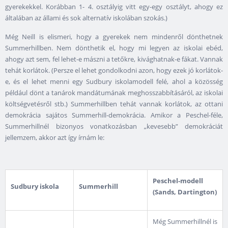
gyerekekkel. Korábban 1- 4. osztályig vitt egy-egy osztályt, ahogy ez
általában az állami és sok alternatív iskolában szokás.)
Még Neill is elismeri, hogy a gyerekek nem mindenről dönthetnek
Summerhillben. Nem dönthetik el, hogy mi legyen az iskolai ebéd,
ahogy azt sem, fel lehet-e mászni a tetőkre, kivághatnak-e fákat. Vannak
tehát korlátok. (Persze el lehet gondolkodni azon, hogy ezek jó korlátok-
e, és el lehet menni egy Sudbury iskolamodell felé, ahol a közösség
például dönt a tanárok mandátumának meghosszabbításáról, az iskolai
költségvetésről stb.) Summerhillben tehát vannak korlátok, az ottani
demokrácia sajátos Summerhill-demokrácia. Amikor a Peschel-féle,
Summerhillnél bizonyos vonatkozásban „kevesebb” demokráciát
jellemzem, akkor azt így írnám le:
Peschel-modell
Sudbury iskola
Summerhill
(Sands, Dartington)
Még Summerhillnél is