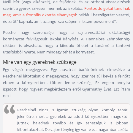
Neill leírt (vagy elképzelt), de fejlődnek, és az otthoni visszajelzések
szerint a gyerek szívesen mennek az iskolába.
Fontos dolgokat tanulnak
meg, amit a frontális oktatás elhanyagol
: például beszélgetést vezetni,
és „erőt” kapnak, amit az angol szó szépen ír le: „empowerment”.
Peschel nagy szerencséje, hogy a rajna-vesztfáliai oktatásügyi
kormányzat felvilágosult iskolai irányítás. A Hannelore Zehnpfennig-
cikkben is olvasható, hogy a kiinduló ötletet a tanárnő a tantervi
utasításból nyerte. Nem mindegy tehát a környezet.
Mire van egy gyereknek szüksége
Egy végső megjegyzés: Egy ausztriai barátnőnknek elmesélve a
Peschelnél látottakat ő megjegyezte, hogy szerinte túl kevés a felnőtt
ebben a környezetben, többre lenne szükség. Ez engem annyira
izgatott, hogy rögvest megkérdeztem erről Gyarmathy Évát. Ezt írtam
neki:
Peschelnél nincs is igazán szükség olyan komoly tanári
jelenlétre, mert a gyerekek az adott környezetben maguktól
jutnak, haladnak tovább és így tehetségük is jobban
kibontakozhat. De vajon tényleg így van-e ez, magamban azóta