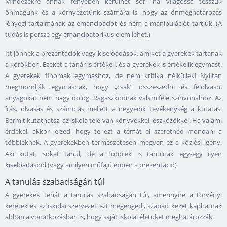
Mindezekre annak fényében kerülhet sor, ha világossá tesszük
önmagunk és a környezetünk számára is, hogy az önmeghatározás
lényegi tartalmának az emancipációt és nem a manipulációt tartjuk. (A
tudás is persze egy emancipatorikus elem lehet.)
Itt jönnek a prezentációk vagy kiselőadások, amiket a gyerekek tartanak
a körökben. Ezeket a tanár is értékeli, és a gyerekek is értékelik egymást.
A gyerekek finomak egymáshoz, de nem kritika nélküliek! Nyíltan
megmondják egymásnak, hogy „csak” összeszedni és felolvasni
anyagokat nem nagy dolog. Ragaszkodnak valamiféle színvonalhoz. Az
írás, olvasás és számolás mellett a negyedik tevékenység a kutatás.
Bármit kutathatsz, az iskola tele van könyvekkel, eszközökkel. Ha valami
érdekel, akkor jelzed, hogy te ezt a témát el szeretnéd mondani a
többieknek. A gyerekekben természetesen megvan ez a közlési igény.
Aki kutat, sokat tanul, de a többiek is tanulnak egy-egy ilyen
kiselőadásból (vagy amilyen műfajú éppen a prezentáció)
A tanulás szabadságán túl
A gyerekek tehát a tanulás szabadságán túl, amennyire a törvényi
keretek és az iskolai szervezet ezt megengedi, szabad kezet kaphatnak
abban a vonatkozásban is, hogy saját iskolai életüket meghatározzák.