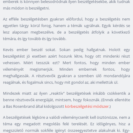
emberek is könnyen belesodródnak ilyen beszélgetésekbe, akik tudnak
más módon is beszélgetni.
Az efféle beszélgetésben gyakran előfordul, hogy a beszélgetés nem
egyetlen tárgy körül forog, hanem a témák ugrálnak. Egyik kérdés se
lesz alaposan megbeszélve, de a beszélgetés átfolyik a következő
témára, és így tovább és így tovább.
Kevés ember beszél sokat. Sokan pedig hallgatnak. Holott egy
beszélgetést jó esetben azért hozunk létre, hogy ott mindenki részt
vehessen. Miért tesszük ezt? Mert fontos, hogy minden ember
véleményét megismerjük. Minden embernek fontos, hogy
meghallgassák. A résztvevők gyakran a szemben ülő mondandójára
reagálnak, és fogalmuk sincs, hogy mit gondol az, aki mellettük ül.
Mindezek miatt az ilyen „reaktív” beszélgetések inkább csökkentik a
benne résztvevők energiáját, mintsem, hogy fokoznák. (Ennek ellentéte
a Bas Rosenbrand által kidolgozott
körbeszélgetési módszer
.)
A beszélgetések légköre a valódi véleménycserét kell ösztönözze, nem a
téma egy megadott megoldás felé terelését. Ez időigényes, hisz a
megszülető normák sokféle igényt összeegyeztetve alakulnak ki. Egy-