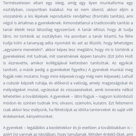
Természetesen eltart egy ideig, amíg egy ilyen munkaforma egy
osztályban, csoportban kialakul. Ha ez nem sikerül, akkor eljön a
visszatérés a kis lépések reproduktív rendjéhez (frontális tanítás), ami
végül is ártalmas a gyerekeknek. Kimondatlanul a tradicionális tanítás a
tanár életét teszi látszólag egyszerűvé. A tanár elhiszi, hogy át tudja
látni, mi történik az osztályban. Ha azonban a tanár kitartó, ha félre
tudja tolni a tananyag adta nyomást és azt az illúziót, hogy lehetséges
„egyszerre menetelni”, akkor képes lesz meglátni, hogy mi is történik a
gyerekekkel, mit tudnak, mit szeretnének éppen tanulni. (Ezt John Holt
is észrevette, amikor kollégájával kettesben tanítottak. Az egyikük
tanított, a másik pedig a gyerekeket figyelte.) A gyerekek munkái meg
fogják neki mutatni, hogy mire képesek (vagy még nem képesek). Lehull
a császár képzelt ruhája, és előkerül a valóság, amely magasságokat és
mélységeket mutat, ugrásokat és visszaeséseket, amik ismerete nélkül
lehetetlen a továbblépés. A gyerekek – látni fogjuk – nagyon különböző
módon és szinten tudnak írni, olvasni, számolni, kutatni. Ezt felismerni
csak akkor lesz esélyünk, ha félretoljuk az idióta tanterveket és saját vélt
érdekeinket, kényelmünket.
A gyerekek – legalábbis a kezdetekkor és jó esetben a továbbiakban is –
azért (is) vannak az iskolában, hogy tanuljanak. Minden érdekli őket, ami