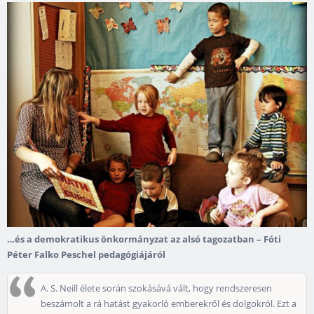
…és a demokratikus önkormányzat az alsó tagozatban – Fóti
Péter Falko Peschel pedagógiájáról
A. S. Neill élete során szokásává vált, hogy rendszeresen
beszámolt a rá hatást gyakorló emberekről és dolgokról. Ezt a