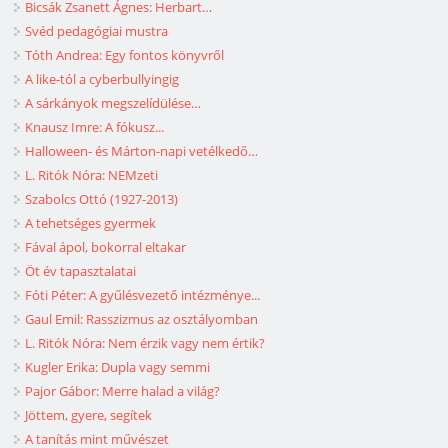
Bicsák Zsanett Ágnes: Herbart…
Svéd pedagógiai mustra
Tóth Andrea: Egy fontos könyvről
A like-tól a cyberbullyingig
A sárkányok megszelídülése…
Knausz Imre: A fókusz...
Halloween- és Márton-napi vetélkedő…
L. Ritók Nóra: NEMzeti
Szabolcs Ottó (1927-2013)
A tehetséges gyermek
Fával ápol, bokorral eltakar
Öt év tapasztalatai
Fóti Péter: A gyűlésvezető intézménye...
Gaul Emil: Rasszizmus az osztályomban
L. Ritók Nóra: Nem érzik vagy nem értik?
Kugler Erika: Dupla vagy semmi
Pajor Gábor: Merre halad a világ?
Jöttem, gyere, segítek
A tanítás mint művészet