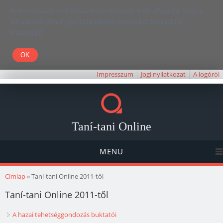
Kedves Olvasó! Weboldalunk böngészésével Ön elfogadja, hogy a
felhasználói élmény javítása céljából cookie-kat használunk.
Köszönjük!
Impresszum
Jogi nyilatkozat
A logóról
Taní-tani Online
MENU
Jelenlegi hely
Címlap
» Taní-tani Online 2011-től
Taní-tani Online 2011-től
A hazai tehetséggondozás buktatói