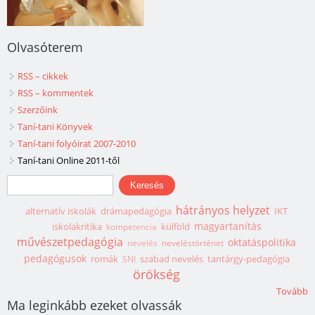
Olvasóterem
RSS – cikkek
RSS – kommentek
Szerzőink
Taní-tani Könyvek
Taní-tani folyóirat 2007-2010
Taní-tani Online 2011-től
Keresés űrlap
Keresés
hátrányos helyzet
alternatív iskolák
drámapedagógia
IKT
magyartanítás
iskolakritika
külföld
kompetencia
művészetpedagógia
oktatáspolitika
nevelés
neveléstörténet
pedagógusok
romák
szabad nevelés
tantárgy-pedagógia
SNI
örökség
Tovább
Ma leginkább ezeket olvassák