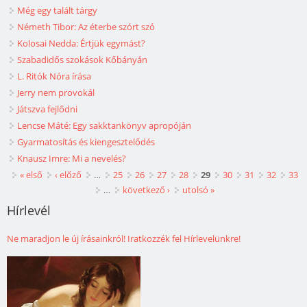
Még egy talált tárgy
Németh Tibor: Az éterbe szórt szó
Kolosai Nedda: Értjük egymást?
Szabadidős szokások Kőbányán
L. Ritók Nóra írása
Jerry nem provokál
Játszva fejlődni
Lencse Máté: Egy sakktankönyv apropóján
Gyarmatosítás és kiengesztelődés
Knausz Imre: Mi a nevelés?
Oldalak
« első
‹ előző
…
25
26
27
28
29
30
31
32
33
…
következő ›
utolsó »
Hírlevél
Ne maradjon le új írásainkról! Iratkozzék fel Hírlevelünkre!