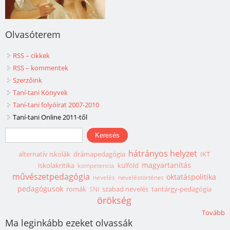
Olvasóterem
RSS – cikkek
RSS – kommentek
Szerzőink
Taní-tani Könyvek
Taní-tani folyóirat 2007-2010
Taní-tani Online 2011-től
Keresés űrlap
Keresés
hátrányos helyzet
alternatív iskolák
drámapedagógia
IKT
magyartanítás
iskolakritika
külföld
kompetencia
művészetpedagógia
oktatáspolitika
nevelés
neveléstörténet
pedagógusok
romák
szabad nevelés
tantárgy-pedagógia
SNI
örökség
Tovább
Ma leginkább ezeket olvassák