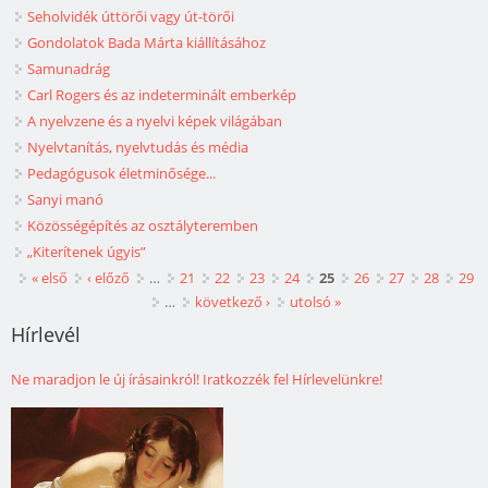
Seholvidék úttörői vagy út-törői
Gondolatok Bada Márta kiállításához
Samunadrág
Carl Rogers és az indeterminált emberkép
A nyelvzene és a nyelvi képek világában
Nyelvtanítás, nyelvtudás és média
Pedagógusok életminősége...
Sanyi manó
Közösségépítés az osztályteremben
„Kiterítenek úgyis”
Oldalak
« első
‹ előző
…
21
22
23
24
25
26
27
28
29
…
következő ›
utolsó »
Hírlevél
Ne maradjon le új írásainkról! Iratkozzék fel Hírlevelünkre!