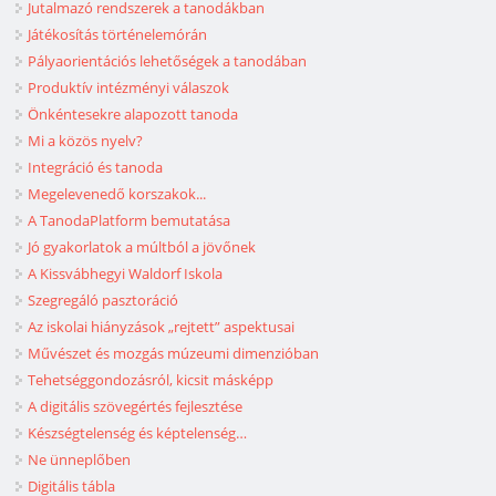
Jutalmazó rendszerek a tanodákban
Játékosítás történelemórán
Pályaorientációs lehetőségek a tanodában
Produktív intézményi válaszok
Önkéntesekre alapozott tanoda
Mi a közös nyelv?
Integráció és tanoda
Megelevenedő korszakok...
A TanodaPlatform bemutatása
Jó gyakorlatok a múltból a jövőnek
A Kissvábhegyi Waldorf Iskola
Szegregáló pasztoráció
Az iskolai hiányzások „rejtett” aspektusai
Művészet és mozgás múzeumi dimenzióban
Tehetséggondozásról, kicsit másképp
A digitális szövegértés fejlesztése
Készségtelenség és képtelenség…
Ne ünneplőben
Digitális tábla