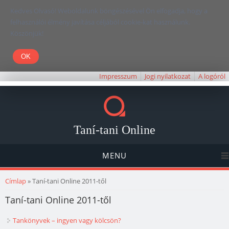
Kedves Olvasó! Weboldalunk böngészésével Ön elfogadja, hogy a
felhasználói élmény javítása céljából cookie-kat használunk.
Köszönjük!
Impresszum
Jogi nyilatkozat
A logóról
Taní-tani Online
MENU
Jelenlegi hely
Címlap
» Taní-tani Online 2011-től
Taní-tani Online 2011-től
Tankönyvek – ingyen vagy kölcsön?