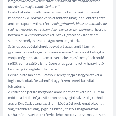
virágcsendéleteket készíthetnek, elsősorban mintalapok alapján, -
hozzáadva a saját fantáziájukat is
."
Ez alig különbözik attól amit sokszor alkalmaznak művészeti
képzésben (ld. hozzáadva saját fantáziájukat), és ellentétes azzal,
amit én kaptam válaszként
"Amit gyártanak, biztosan mutatós, de
csak egy másolat, egy sablon. Akár egy olcsó színezőkönyv.
" Ezért is
hoztam fel a kifestőkönyveket. Azok ugyanis sokszor szinte
semmi személyes szabadságot nem engednek.
Számos pedagógiai elmélet egyet ért azzal, amit írtam "A
gyermeknek szüksége van sikerélményre," , és aki ezt kétségbe
vonja, még nem látott sem a gyermeke teljesítményének örülő
szülőt, sem a szülő elismerésére éhes gyermeket. A hazavihető
kép pedig kétségtelenül ezt erősíti.
Persze, biztosan nem Picasso-k serege fogja elhagyni ezeket a
foglalkozásokat. De valamiért úgy érzem teoretikus vitát
folytatunk.
A kritikában persze megfontolandó lehet az etikai oldal. Furcsa
módon a kritika írója első körön az anyagiakkal, az olaj-technika
árával jön. Csak utána azzal, ami közösségi problémát okozhat.
Vagy technikait, vagy jogit, ha bizonyítható a megtévesztés.
De ha már anyagiak. Ez tényleg lehet necces, de ezt magam sem