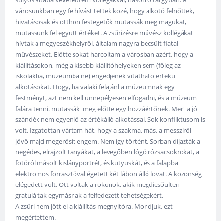
városunkban egy felhívást tettek közé, hogy alkotó felnőttek,
hivatásosak és otthon festegetők mutassák meg magukat,
mutassunk fel együtt értéket. A zsűrizésre művész kollégákat
hívtak a megyeszékhelyről, általam nagyra becsült fiatal
művészeket. Előtte sokat harcoltam a városban azért, hogy a
kiállításokon, még a kisebb kiállítóhelyeken sem (főleg az
iskolákba, múzeumba ne) engedjenek vitatható értékű
alkotásokat. Hogy, ha valaki felajánl a múzeumnak egy
festményt, azt nem kell ünnepélyesen elfogadni, és a múzeum
falára tenni, mutassák meg előtte egy hozzáértőnek. Mert a jó
szándék nem egyenlő az értékálló alkotással. Sok konfliktusom is
volt. Izgatottan vártam hát, hogy a szakma, más, a messziről
jövő majd megerősít engem. Nem így történt. Sorban díjazták a
negédes, elrajzolt tanyákat, a levegőben lógó rózsacsokrokat, a
fotóról másolt kislányportrét, és kutyuskát, és a falapba
elektromos forrasztóval égetett két lábon álló lovat. A közönség
elégedett volt. Ott voltak a rokonok, akik megdicsőülten
gratuláltak egymásnak a felfedezett tehetségekért.
A zsűri nem jött el a kiállítás megnyitóra. Mondjuk, ezt
megértettem.