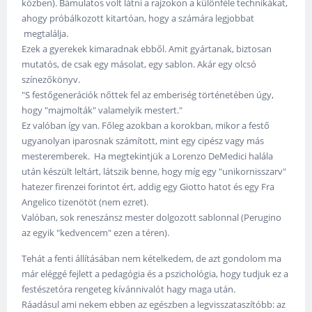
közben). Bámulatos volt látni a rajzokon a különféle technikákat,
ahogy próbálkozott kitartóan, hogy a számára legjobbat
megtalálja.
Ezek a gyerekek kimaradnak ebből. Amit gyártanak, biztosan
mutatós, de csak egy másolat, egy sablon. Akár egy olcsó
színezőkönyv.
"S festőgenerációk nőttek fel az emberiség történetében úgy,
hogy "majmolták" valamelyik mestert."
Ez valóban így van. Főleg azokban a korokban, mikor a festő
ugyanolyan iparosnak számított, mint egy cipész vagy más
mesteremberek. Ha megtekintjük a Lorenzo DeMedici halála
után készült leltárt, látszik benne, hogy míg egy "unikornisszarv"
hatezer firenzei forintot ért, addig egy Giotto hatot és egy Fra
Angelico tizenötöt (nem ezret).
Valóban, sok reneszánsz mester dolgozott sablonnal (Perugino
az egyik "kedvencem" ezen a téren).
Tehát a fenti állításában nem kételkedem, de azt gondolom ma
már eléggé fejlett a pedagógia és a pszichológia, hogy tudjuk ez a
festészetóra rengeteg kívánnivalót hagy maga után.
Ráadásul ami nekem ebben az egészben a legvisszataszítóbb: az