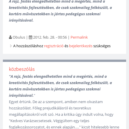
A rajz, festés elengedhetetlen mind a megértés, mind a
kreativitás fejlesztésében, de csak szakmailag felkészült, a
kortárs művészetekben is jártas pedagógus szakmai
irányításával.
Obulus
|
2012. feb. 28. - 00:56
|
Permalink
A hozzászóláshoz
regisztráció
és
bejelentkezés
szükséges
közbeszólás
"A rajz, festés elengedhetetlen mind a megértés, mind a
kreativitás fejlesztésében, de csak szakmailag felkészült, a
kortárs művészetekben is jártas pedagógus szakmai
irányításával.
"
Egyet értünk. De az a szempont, amiben nem olvastam
hozzászólást. Főleg prejudikálásról és teoretikus
megállapításokról volt szó. Ha a kritika úgy indult volna, hogy
"Kedves Varázsecsetesek. Végigültem egy teljes
foglalkozássorozatot, és ennek alapján....." kicsit hitelesebb lenne