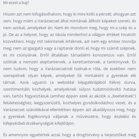
Mi ezzel a baj?
Hiszen azt nem kifogásolhatom, hogy ki mire költi a pénzét, ahogyan azt
sem, hogy miért a Varázsecset által mintának állított képeket szereti, és
nem azokat, amelyeket én. Nem én mondom meg, hogy mi a szép és a
jó. De az a helyzet, hogy az iskola mindenhol a világon értéket hivatott
közvetíteni. Hogy mit tekintenek értéknek, azt nem egy ember mondja
meg; nem az igazgató vagy a rajztanár dönti el, hogy mi számít szépnek,
és mi csúnyának. Erről általában társadalmi konszenzus van. Erről
szólnak a nemzeti alaptantervek, a kerettantervek, a tankönyvek. És
nem tudom, hogy a Varázsecsetnél tudnak-e róla, de ezekben nem
szerepelnek olyan képek, amelyeket ők mintaként a gyerekek elé
tárnak. Azok ugyanis (a weboldal képgalériájából ítélve) durva,
szentimentális közhelyek, amelyeknek súlyos tudatmódosító hatása
van, tartós fogyasztásuk (amihez éppen ezek az akciók a „beetetések”)
felületességhez, leegyszerűsítő, közhelyes gondolkodáshoz vezet, és a
Varázsecset szándékával ellentétben éppen azt akadályozza meg, hogy
a gyerekek fogékonnyá váljanak a művészetre, hogy észlelési és
kifejezésbeli érzékenységük kifejlődjön.
És amennyire egyetértek azzal, hogy a drogtörvény a terjesztőket még