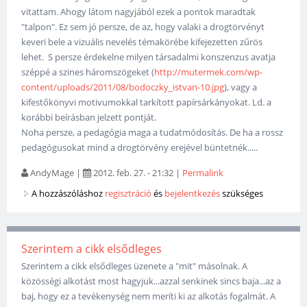
vitattam. Ahogy látom nagyjából ezek a pontok maradtak
"talpon". Ez sem jó persze, de az, hogy valaki a drogtörvényt
keveri bele a vizuális nevelés témakörébe kifejezetten zűrös
lehet. S persze érdekelne milyen társadalmi konszenzus avatja
széppé a szines háromszögeket (
http://mutermek.com/wp-
content/uploads/2011/08/bodoczky_istvan-10.jpg
), vagy a
kifestőkönyvi motivumokkal tarkított papírsárkányokat. Ld. a
korábbi beírásban jelzett pontját.
Noha persze, a pedagógia maga a tudatmódosítás. De ha a rossz
pedagógusokat mind a drogtörvény erejével büntetnék.....
AndyMage
|
2012. feb. 27. - 21:32
|
Permalink
A hozzászóláshoz
regisztráció
és
bejelentkezés
szükséges
Szerintem a cikk elsődleges
Szerintem a cikk elsődleges üzenete a "mit" másolnak. A
közösségi alkotást most hagyjuk...azzal senkinek sincs baja...az a
baj, hogy ez a tevékenység nem meríti ki az alkotás fogalmát. A