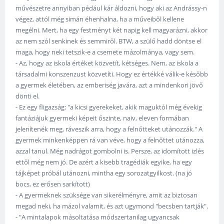
művészetre annyiban pédául kár áldozni, hogy aki az Andrássy-n
végez, attól még simán éhenhalna, ha a műveiből kellene
megélni. Mert, ha egy festményt két napig kell magyarázni, akkor
az nem szól senkinek és semmiről. BTW, a szülő hadd döntse el
maga, hogy neki tetszik-e a csemete mázolmánya, vagy sem.
- Az, hogy az iskola értéket közvetít, kétséges. Nem, az iskola a
társadalmi konszenzust közvetíti. Hogy ez értékké válik-e később
a gyermek életében, az emberiség javára, azt a mindenkori jövő
dönti el.
- Ez egy fligazság: "a kicsi gyerekeket, akik maguktól még évekig
fantáziájuk gyermeki képeit őszinte, naiv, eleven formában
jelenítenék meg, ráveszik arra, hogy a felnőtteket utánozzák." A
gyermek minkenképpen rá van véve, hogy a felnőttet utánozza,
azzal tanul. Még nadrágot gombolni is. Persze, az idomított izlés
ettől még nem jó. De azért a kisebb tragédiák egyike, ha egy
tájképet próbál utánozni, mintha egy sorozatgyilkost. (na jó
bocs, ez erősen sarkított)
- A gyermeknek szüksége van sikerélményre, amit az biztosan
megad neki, ha mázol valamit, és azt ugymond "becsben tartják".
- "A mintalapok másoltatása módszertanilag ugyancsak