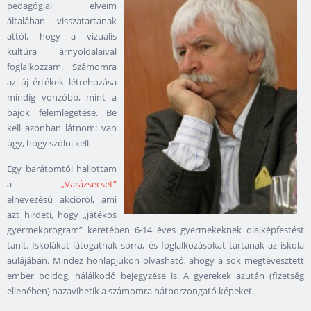
pedagógiai elveim
általában visszatartanak
attól, hogy a vizuális
kultúra árnyoldalaival
foglalkozzam. Számomra
az új értékek létrehozása
mindig vonzóbb, mint a
bajok felemlegetése. Be
kell azonban látnom: van
úgy, hogy szólni kell.
Egy barátomtól hallottam
a
„Varázsecset”
elnevezésű akcióról, ami
azt hirdeti, hogy „játékos
gyermekprogram” keretében 6-14 éves gyermekeknek olajképfestést
tanít. Iskolákat látogatnak sorra, és foglalkozásokat tartanak az iskola
aulájában. Mindez honlapjukon olvasható, ahogy a sok megtévesztett
ember boldog, hálálkodó bejegyzése is. A gyerekek azután (fizetség
ellenében) hazavihetik a számomra hátborzongató képeket.