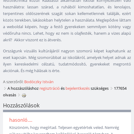
festőtechnika közül! Ráadásul alkalmatlan iskolai környezetben való
használatra: lassan szárad, a ruhából kimoshatatlan, és lenolajos,
terpentines oldószerének szagát sokan kellemetlennek találják, ezért
közös terekben, lakásokban helytelen a használata. Meglepődve láttam
a weboldal képein, hogy a festő gyerekeken semmilyen kötény vagy
védőruha nincs. Lehet, hogy ez nem is olajfesték, hanem a vizes alapú
akril? Akkor viszont ez is átverés.
Országunk vizuális kultúrájáról nagyon szomorú képet kaphatunk az
eset kapcsán. Még szomorúbbat az iskolákról, amelyek helyet adnak az
ilyen kereskedelmi célzatú, tudatmódosító, gyerekeket megrontó
akciónak. És még hálásak is érte.
A szerzőről:
Bodóczky István
A hozzászóláshoz
regisztráció
és
bejelentkezés
szükséges
177654
olvasás
Hozzászólások
hasonló....
Köszönöm, hogy megírtad. Teljesen egyetértek veled. Nemrég
súlyos vitába keveredtem kollégákkal, hasonló tárgyban. A