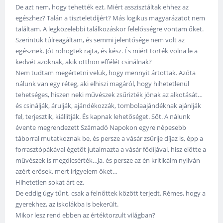
De azt nem, hogy tehették ezt. Miért asszisztáltak ehhez az
egészhez? Talán a tiszteletdíjért? Más logikus magyarázatot nem
találtam. A legközelebbi találkozáskor felelősségre vontam őket.
Szerintük túlreagáltam, és semmi jelentősége nem volt az
egésznek. Jót röhögtek rajta, és kész. És miért törték volna le a
kedvét azoknak, akik otthon effélét csinálnak?
Nem tudtam megértetni velük, hogy mennyit ártottak. Azóta
nálunk van egy réteg, aki elhiszi magáról, hogy hihetetlenül
tehetséges, hiszen neki művészek zsűrizték jónak az alkotását…
és csinálják, árulják, ajándékozzák, tombolaajándéknak ajánlják
fel, terjesztik, kiállítják. És kapnak lehetőséget. Sőt. A nálunk
évente megrendezett Számadó Napokon egyre népesebb
táborral mutatkoznak be, és persze a vásár zsűrije díjaz is, épp a
forrasztópákával égetőt jutalmazta a vásár fődíjával, hisz előtte a
művészek is megdicsérték…Ja, és persze az én kritikáim nyilván
azért erősek, mert irigyelem őket…
Hihetetlen sokat árt ez.
De eddig úgy tűnt, csak a felnőttek között terjedt. Rémes, hogy a
gyerekhez, az iskolákba is bekerült.
Mikor lesz rend ebben az értéktorzult világban?