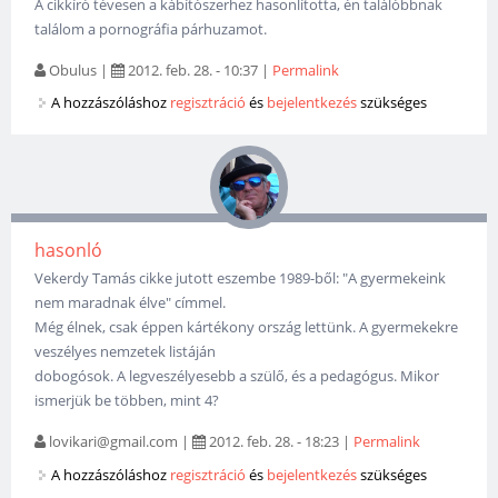
A cikkíró tévesen a kábítószerhez hasonlította, én találóbbnak
találom a pornográfia párhuzamot.
Obulus
|
2012. feb. 28. - 10:37
|
Permalink
A hozzászóláshoz
regisztráció
és
bejelentkezés
szükséges
hasonló
Vekerdy Tamás cikke jutott eszembe 1989-ből: "A gyermekeink
nem maradnak élve" címmel.
Még élnek, csak éppen kártékony ország lettünk. A gyermekekre
veszélyes nemzetek listáján
dobogósok. A legveszélyesebb a szülő, és a pedagógus. Mikor
ismerjük be többen, mint 4?
lovikari@gmail.com
|
2012. feb. 28. - 18:23
|
Permalink
A hozzászóláshoz
regisztráció
és
bejelentkezés
szükséges