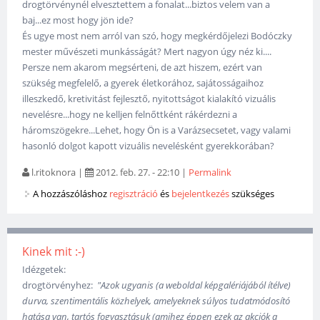
drogtörvénynél elvesztettem a fonalat...biztos velem van a
baj...ez most hogy jön ide?
És ugye most nem arról van szó, hogy megkérdőjelezi Bodóczky
mester művészeti munkásságát? Mert nagyon úgy néz ki....
Persze nem akarom megsérteni, de azt hiszem, ezért van
szükség megfelelő, a gyerek életkorához, sajátosságaihoz
illeszkedő, kretivitást fejlesztő, nyitottságot kialakító vizuális
nevelésre...hogy ne kelljen felnőttként rákérdezni a
háromszögekre...Lehet, hogy Ön is a Varázsecsetet, vagy valami
hasonló dolgot kapott vizuális nevelésként gyerekkorában?
l.ritoknora
|
2012. feb. 27. - 22:10
|
Permalink
A hozzászóláshoz
regisztráció
és
bejelentkezés
szükséges
Kinek mit :-)
Idézgetek:
drogtörvényhez:
"Azok ugyanis (a weboldal képgalériájából ítélve)
durva, szentimentális közhelyek, amelyeknek súlyos tudatmódosító
hatása van, tartós fogyasztásuk (amihez éppen ezek az akciók a