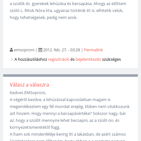
a szülők és gyerekek lehúzása és becsapása. Ahogy az előttem
szóló L. Ritok Nóra írta, ugyanaz történik itt is: elhitetik velük,
hogy tehetségesek, pedig nem azok.
emsoproni
|
2012. feb. 27. - 03:28
|
Permalink
A hozzászóláshoz
regisztráció
és
bejelentkezés
szükséges
Válasz a válaszra
Kedves EMSoproni,
A végéről kezdve, a lehúzással kapcsolatban magam is
megemlékeztem egy fél mondat erejéig. Ebben nem vitatkozunk
azt hiszem. Hogy mennyi a becsapásértéke? Sokszor nagy, bár
az, hogy a szülőt mennyire lehet becsapni, az a szülő ön, és
környezetismeretétől függ.
A fiaim sok mindenféléje kering itt a lakásban, de azért számos