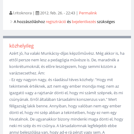
l.ritoknora
|
2012. feb. 26. - 22:43
|
Permalink
A hozzászóláshoz
regisztráció
és
bejelentkezés
szükséges
közhelyileg
Azért jó, ha valaki Munkácsy-díjas képzőművész. Még akkor is, ha
ettől persze nem lesz a pedagógia művésze is. De, maradnék a
konkrétumoknál, és előre leszögezem, hogy semmi közöm a
varázsecsethez. Ám:
- Ez egy nagyon nagy, és ráadásul téves közhely: "Hogy mit
tekintenek értéknek, azt nem egy ember mondja meg; nem az
igazgató vagy a rajztanár dönti el, hogy mi számít szépnek, és mi
csúnyának. Erről általában társadalmi konszenzus van." Mert
féligazság lakik benne. Annyiban, hogy valóban nem egy ember
dönti el, hogy mi szép abban a tekintetben, hogy ez nem egy
hivatalnok. De ugyanakkor bizony mindenki maga dönti el, hogy
neki mi szép és mi csűnya. A társadalomnak legfelejebb ebbe
annyi beleszólása van, hogy ad-e rá pénzt vagy sem. A