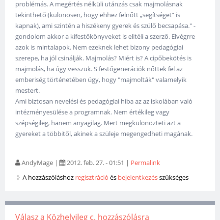
problémás. A megértés nélküli utánzás csak majmolásnak
tekinthető (különösen, hogy ehhez felnőtt „segítséget” is
kapnak), ami szintén a hiszékeny gyerek és szülő becsapása." -
gondolom akkor a kifestőkönyveket is elitéli a szerző. Elvégrre
azok is mintalapok. Nem ezeknek lehet bizony pedagógiai
szerepe, ha jól csinálják. Majmolás? Miért is? A cipőbekötés is
majmolás, ha úgy vesszük. S festőgenerációk nőttek fel az
emberiség történetében úgy, hogy "majmolták" valamelyik
mestert.
Ami biztosan nevelési és pedagógiai hiba az az iskolában való
intézményesülése a programnak. Nem értékileg vagy
szépségileg, hanem anyagilag. Mert megkülönözteti azt a
gyereket a többitől, akinek a szüleje megengedheti magának.
AndyMage
|
2012. feb. 27. - 01:51
|
Permalink
A hozzászóláshoz
regisztráció
és
bejelentkezés
szükséges
Válasz a Közhelyileg c. hozzászólásra