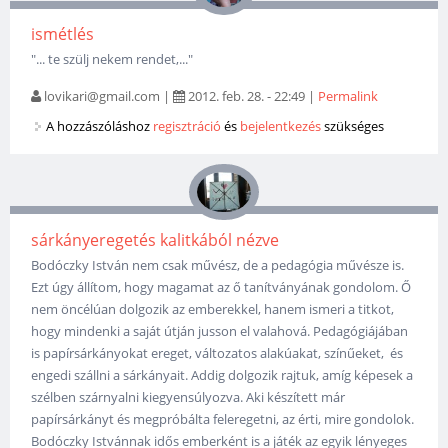
ismétlés
"... te szülj nekem rendet,..."
lovikari@gmail.com
|
2012. feb. 28. - 22:49
|
Permalink
A hozzászóláshoz
regisztráció
és
bejelentkezés
szükséges
sárkányeregetés kalitkából nézve
Bodóczky István nem csak művész, de a pedagógia művésze is.
Ezt úgy állítom, hogy magamat az ő tanítványának gondolom. Ő
nem öncélúan dolgozik az emberekkel, hanem ismeri a titkot,
hogy mindenki a saját útján jusson el valahová. Pedagógiájában
is papírsárkányokat ereget, változatos alakúakat, színűeket, és
engedi szállni a sárkányait. Addig dolgozik rajtuk, amíg képesek a
szélben szárnyalni kiegyensúlyozva. Aki készített már
papírsárkányt és megpróbálta feleregetni, az érti, mire gondolok.
Bodóczky Istvánnak idős emberként is a játék az egyik lényeges