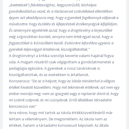
„beetetések”) felületességhez, leegyszerűsítő, közhelyes
gondolkodáshoz vezet, és a Varázsecset szándékával ellentétben
éppen azt akadályozza meg, hogy a gyerekek fogékonnyá váljanak a
művészetre, hogy észlelési és kifejezésbeli érzékenységük kifejlődjön.
És amennyire egyetértek azzal, hogy a drogtörvény a terjesztőket
még szigorúbban bünteti, annyira nem értek egyet azzal, hogy a
fogyasztókat is bűnözőként kezeli. Esetünkre lefordítva ugyanis a
gyerekek teljességgel ártatlanok, kiszolgáltatottak."
A drogtörvényt a kritika szerzője keverte valami hajánál fogva
oda. A magam részéről csak végigvittem a gondolatmenetet a
pedagógia egészére. A gyerekek a rossz tanároknak is
kiszolgáltatottak, és az esetekben is ártatlanok.
Konszenzus:
"De az a helyzet, hogy az iskola mindenhol a világon
értéket hivatott közvetíteni. Hogy mit tekintenek értéknek, azt nem egy
ember mondja meg; nem az igazgató vagy a rajztanár dönti el, hogy
mi számít szépnek, és mi csúnyának. Erről általában társadalmi
konszenzus van
"
Arra nézve, hogy mit tartok az iskola értékközvetítéséről már
leírtam a véleményem. De megismétlem: Az iskola nem az
értéket, hanem a társadalmi konszezust képviseli. Az általa