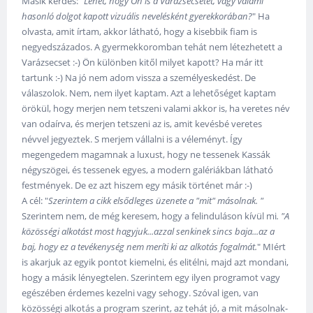
Másik kérdés: "
Lehet, hogy Ön is a Varázsecsetet, vagy valami
hasonló dolgot kapott vizuális nevelésként gyerekkorában?
" Ha
olvasta, amit írtam, akkor látható, hogy a kisebbik fiam is
negyedszázados. A gyermekkoromban tehát nem létezhetett a
Varázsecset :-) Ön különben kitől milyet kapott? Ha már itt
tartunk :-) Na jó nem adom vissza a személyeskedést. De
válaszolok. Nem, nem ilyet kaptam. Azt a lehetőséget kaptam
örökül, hogy merjen nem tetszeni valami akkor is, ha veretes név
van odaírva, és merjen tetszeni az is, amit kevésbé veretes
névvel jegyeztek. S merjem vállalni is a véleményt. Így
megengedem magamnak a luxust, hogy ne tessenek Kassák
négyszögei, és tessenek egyes, a modern galériákban látható
festmények. De ez azt hiszem egy másik történet már :-)
A cél: "
Szerintem a cikk elsődleges üzenete a "mit" másolnak. "
Szerintem nem, de még keresem, hogy a felinduláson kívül mi
. "A
közösségi alkotást most hagyjuk...azzal senkinek sincs baja...az a
baj, hogy ez a tevékenység nem meríti ki az alkotás fogalmát.
" MIért
is akarjuk az egyik pontot kiemelni, és elitélni, majd azt mondani,
hogy a másik lényegtelen. Szerintem egy ilyen programot vagy
egészében érdemes kezelni vagy sehogy. Szóval igen, van
közösségi alkotás a program szerint, az tehát jó, a mit másolnak-