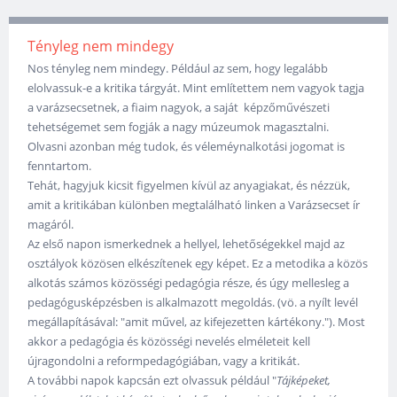
Tényleg nem mindegy
Nos tényleg nem mindegy. Például az sem, hogy legalább
elolvassuk-e a kritika tárgyát. Mint említettem nem vagyok tagja
a varázsecsetnek, a fiaim nagyok, a saját képzőművészeti
tehetségemet sem fogják a nagy múzeumok magasztalni.
Olvasni azonban még tudok, és véleméynalkotási jogomat is
fenntartom.
Tehát, hagyjuk kicsit figyelmen kívül az anyagiakat, és nézzük,
amit a kritikában különben megtalálható linken a Varázsecset ír
magáról.
Az első napon ismerkednek a hellyel, lehetőségekkel majd az
osztályok közösen elkészítenek egy képet. Ez a metodika a közös
alkotás számos közösségi pedagógia része, és úgy mellesleg a
pedagógusképzésben is alkalmazott megoldás. (vö. a nyílt levél
megállapításával: "amit művel, az kifejezetten kártékony."). Most
akkor a pedagógia és közösségi nevelés elméleteit kell
újragondolni a reformpedagógiában, vagy a kritikát.
A további napok kapcsán ezt olvassuk például "
Tájképeket,