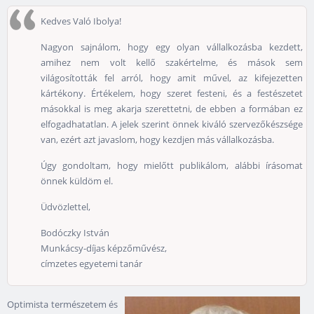
Kedves Való Ibolya!
Nagyon sajnálom, hogy egy olyan vállalkozásba kezdett,
amihez nem volt kellő szakértelme, és mások sem
világosították fel arról, hogy amit művel, az kifejezetten
kártékony. Értékelem, hogy szeret festeni, és a festészetet
másokkal is meg akarja szerettetni, de ebben a formában ez
elfogadhatatlan. A jelek szerint önnek kiváló szervezőkészsége
van, ezért azt javaslom, hogy kezdjen más vállalkozásba.
Úgy gondoltam, hogy mielőtt publikálom, alábbi írásomat
önnek küldöm el.
Üdvözlettel,
Bodóczky István
Munkácsy-díjas képzőművész,
címzetes egyetemi tanár
Optimista természetem és