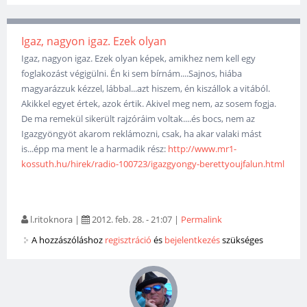
Igaz, nagyon igaz. Ezek olyan
Igaz, nagyon igaz. Ezek olyan képek, amikhez nem kell egy
foglakozást végigülni. Én ki sem bírnám....Sajnos, hiába
magyarázzuk kézzel, lábbal...azt hiszem, én kiszállok a vitából.
Akikkel egyet értek, azok értik. Akivel meg nem, az sosem fogja.
De ma remekül sikerült rajzóráim voltak....és bocs, nem az
Igazgyöngyöt akarom reklámozni, csak, ha akar valaki mást
is...épp ma ment le a harmadik rész:
http://www.mr1-
kossuth.hu/hirek/radio-100723/igazgyongy-berettyoujfalun.html
l.ritoknora
|
2012. feb. 28. - 21:07
|
Permalink
A hozzászóláshoz
regisztráció
és
bejelentkezés
szükséges