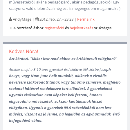
művészetekről, akár a pedagógiáról, akár a pedagógusokról. Egy
szatyorra való diplomával még ezt is megengedem magamnak :-)
AndyMage
|
2012. feb. 27. - 23:28
|
Permalink
A hozzászóláshoz
regisztráció
és
bejelentkezés
szükséges
Kedves Nóra!
Azt kérdezi, "Mikor lesz rend ebben az értéktorzult világban?"
Amikor majd a 8-10 éves gyerekek érdeklődve ülik körbe
Jos
eph
Beuys, vagy Nam June Paik munkáit, akiknek a vizuális
nevelésre szakosodott tanár, vagy tanárnő színesen, megfelelő
szakmai hátérrel rendelkezve tart előadást. A gyerekeknek
ugyanis elsősorban nem képeket kell festeni, hanem
eligazodni a művészetek, sokszor kaotikusnak látszó
világában. U
gyanis a gyerekek 99,9 százalékából nem lesz
művész, viszont az jó lenne, ha legalább az egyharmaduk értő
befogadóvá válna.