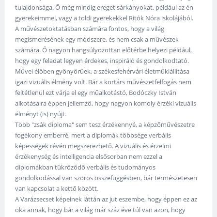
tulajdonsága. Ő még mindig ereget sárkányokat, például az én
gyerekeimmel, vagy a toldi gyerekekkel Ritók Nóra iskolájából.
A művészetoktatásban számára fontos, hogy a világ
megismerésének egy módszere, és nem csak a művészek
számára. Ő nagyon hangsúlyozottan előtérbe helyezi például,
hogy egy feladat legyen érdekes, inspiráló és gondolkodtató.
Művei élőben gyönyörűek, a székesfehérvári életműkiállítása
igazi vizuális élmény volt. Bár a kortárs művészetfelfogás nem
feltétlenül ezt várja el egy műalkotástó, Bodóczky István
alkotásaira éppen jellemző, hogy nagyon komoly érzéki vizuális
élményt (is) nyújt.
Több "zsák diploma" sem tesz érzékennyé, a képzőművészetre
fogékony emberré, mert a diplomák többsége verbális
képességek révén megszerezhető. A vizuális és érzelmi
érzékenység és intelligencia elsősorban nem ezzel a
diplomákban tükröződő verbális és tudományos
gondolkodással van szoros összefüggésben, bár természetesen
van kapcsolat a kettő között.
A Varázsecset képeinek láttán az jut eszembe, hogy éppen ez az
oka annak, hogy bár a világ már száz éve túl van azon, hogy