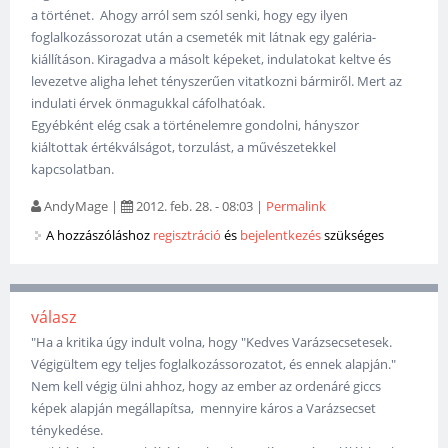
a történet. Ahogy arról sem szól senki, hogy egy ilyen
foglalkozássorozat után a csemeték mit látnak egy galéria-
kiállításon. Kiragadva a másolt képeket, indulatokat keltve és
levezetve aligha lehet tényszerűen vitatkozni bármiről. Mert az
indulati érvek önmagukkal cáfolhatóak.
Egyébként elég csak a történelemre gondolni, hányszor
kiáltottak értékválságot, torzulást, a művészetekkel
kapcsolatban.
AndyMage
|
2012. feb. 28. - 08:03
|
Permalink
A hozzászóláshoz
regisztráció
és
bejelentkezés
szükséges
válasz
"Ha a kritika úgy indult volna, hogy "Kedves Varázsecsetesek.
Végigültem egy teljes foglalkozássorozatot, és ennek alapján."
Nem kell végig ülni ahhoz, hogy az ember az ordenáré giccs
képek alapján megállapítsa, mennyire káros a Varázsecset
ténykedése.