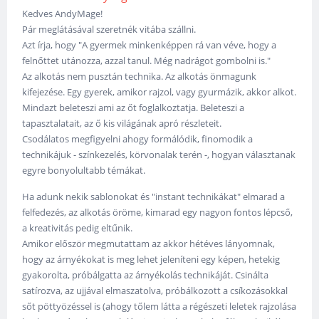
Kedves AndyMage!
Pár meglátásával szeretnék vitába szállni.
Azt írja, hogy "A gyermek minkenképpen rá van véve, hogy a
felnőttet utánozza, azzal tanul. Még nadrágot gombolni is."
Az alkotás nem pusztán technika. Az alkotás önmagunk
kifejezése. Egy gyerek, amikor rajzol, vagy gyurmázik, akkor alkot.
Mindazt beleteszi ami az őt foglalkoztatja. Beleteszi a
tapasztalatait, az ő kis világának apró részleteit.
Csodálatos megfigyelni ahogy formálódik, finomodik a
technikájuk - színkezelés, körvonalak terén -, hogyan választanak
egyre bonyolultabb témákat.
Ha adunk nekik sablonokat és "instant technikákat" elmarad a
felfedezés, az alkotás öröme, kimarad egy nagyon fontos lépcső,
a kreativitás pedig eltűnik.
Amikor először megmutattam az akkor hétéves lányomnak,
hogy az árnyékokat is meg lehet jeleníteni egy képen, hetekig
gyakorolta, próbálgatta az árnyékolás technikáját. Csinálta
satírozva, az ujjával elmaszatolva, próbálkozott a csíkozásokkal
sőt pöttyözéssel is (ahogy tőlem látta a régészeti leletek rajzolása