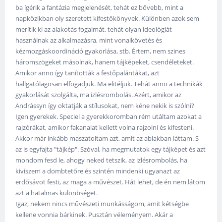
ba ígérik a fantázia megjelenését, tehát ez bővebb, mint a
napközikban oly szeretett kifestőkönyvek. Különben azok sem
merítik ki az alakotás fogalmát, tehát olyan ideológiát
használnak az alkalmazásra, mint vonalkövetés és
kézmozgáskoordináció gyakorlása, stb. Értem, nem szines
háromszögeket másolnak, hanem tájképeket, csendéleteket.
Amikor anno így tanították a festőpalántákat, azt
hallgatólagosan elfogadjuk. Ma elitéljük. Tehát anno a technikák
gyakorlását szolgálta, ma izlésrombolás. Azért, amikor az
Andrássyn így oktatják a stílusokat, nem kéne nekik is szólni?
Igen gyerekek. Speciel a gyerekkoromban rém utáltam azokat a
rajzórákat, amikor fakanalat kellett volna rajzolni és kifesteni.
Akkor már inkább maszatoltam azt, amit az ablakban láttam. S
az is egyfajta "tájkép". Szóval, ha megmutatok egy tájképet és azt
mondom fesd le, ahogy neked tetszik, az izlésrombolás, ha
kiviszem a dombtetőre és szintén mindenki ugyanazt az
erdősávot festi, az maga a művészet. Hát lehet, de én nem látom
azt a hatalmas különbséget.
Igaz, nekem nincs művészeti munkásságom, amit kétségbe
kellene vonnia bárkinek. Pusztán véleményem. Akár a