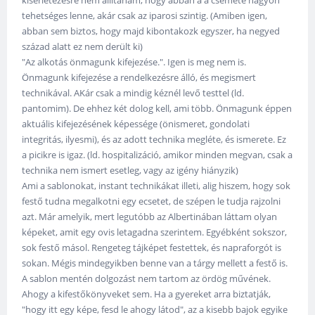
kísérletezésre nem állítanám, hogy abban a a csemete nagyon
tehetséges lenne, akár csak az iparosi szintig. (Amiben igen,
abban sem biztos, hogy majd kibontakozk egyszer, ha negyed
század alatt ez nem derült ki)
"Az alkotás önmagunk kifejezése.". Igen is meg nem is.
Önmagunk kifejezése a rendelkezésre álló, és megismert
technikával. AKár csak a mindig kéznél levő testtel (ld.
pantomim). De ehhez két dolog kell, ami több. Önmagunk éppen
aktuális kifejezésének képessége (önismeret, gondolati
integritás, ilyesmi), és az adott technika megléte, és ismerete. Ez
a picikre is igaz. (ld. hospitalizáció, amikor minden megvan, csak a
technika nem ismert esetleg, vagy az igény hiányzik)
Ami a sablonokat, instant technikákat illeti, alig hiszem, hogy sok
festő tudna megalkotni egy ecsetet, de szépen le tudja rajzolni
azt. Már amelyik, mert legutóbb az Albertinában láttam olyan
képeket, amit egy ovis letagadna szerintem. Egyébként sokszor,
sok festő másol. Rengeteg tájképet festettek, és napraforgót is
sokan. Mégis mindegyikben benne van a tárgy mellett a festő is.
A sablon mentén dolgozást nem tartom az ördög művének.
Ahogy a kifestőkönyveket sem. Ha a gyereket arra biztatják,
"hogy itt egy képe, fesd le ahogy látod", az a kisebb bajok egyike