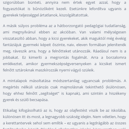
szigorúbban bünteti, annyira nem értek egyet azzal, hogy a
fogyasztókat is bűnözőként kezeli. Esetünkre lefordítva ugyanis a
gyerekek teljességgel ártatlanok, kiszolgáltatottak.
A másik súlyos probléma az a hátborzongató pedagógiai tudatlanság,
ami megnyilvánul ebben az akcióban. Van valami mélységesen
visszataszító abban, hogy a kicsi gyerekeket, akik maguktól még évekig
fantáziájuk gyermeki képeit őszinte, naiv, eleven formában jelenítenék
meg, ráveszik arra, hogy a felnőtteket utánozzák. Ráadásul nem is a
jobbakat. Ez kimeríti a megrontás fogalmát. Arra a borzalomra
emlékeztet, amikor gyermekszépségversenyeken a kicsiket ismert
felnőtt sztároknak maszkírozzák nyerni vágyó szüleik.
A mintalapok másoltatása módszertanilag ugyancsak problémás. A
megértés nélküli utánzás csak majmolásnak tekinthető (különösen,
hogy ehhez felnőtt „segítséget” is kapnak), ami szintén a hiszékeny
gyerek és szülő becsapása.
Etikailag kifogásolható az is, hogy az olajfestést viszik be az iskolába,
különösen itt és most, a legnagyobb szükség idején. Nem véletlen, hogy
a kerettantervek sehol sem említik – ez ugyanis a legdrágább az összes