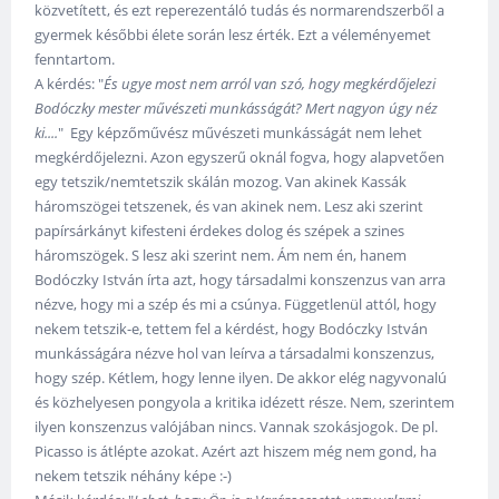
közvetített, és ezt reperezentáló tudás és normarendszerből a
gyermek későbbi élete során lesz érték. Ezt a véleményemet
fenntartom.
A kérdés: "
És ugye most nem arról van szó, hogy megkérdőjelezi
Bodóczky mester művészeti munkásságát? Mert nagyon úgy néz
ki....
" Egy képzőművész művészeti munkásságát nem lehet
megkérdőjelezni. Azon egyszerű oknál fogva, hogy alapvetően
egy tetszik/nemtetszik skálán mozog. Van akinek Kassák
háromszögei tetszenek, és van akinek nem. Lesz aki szerint
papírsárkányt kifesteni érdekes dolog és szépek a szines
háromszögek. S lesz aki szerint nem. Ám nem én, hanem
Bodóczky István írta azt, hogy társadalmi konszenzus van arra
nézve, hogy mi a szép és mi a csúnya. Függetlenül attól, hogy
nekem tetszik-e, tettem fel a kérdést, hogy Bodóczky István
munkásságára nézve hol van leírva a társadalmi konszenzus,
hogy szép. Kétlem, hogy lenne ilyen. De akkor elég nagyvonalú
és közhelyesen pongyola a kritika idézett része. Nem, szerintem
ilyen konszenzus valójában nincs. Vannak szokásjogok. De pl.
Picasso is átlépte azokat. Azért azt hiszem még nem gond, ha
nekem tetszik néhány képe :-)