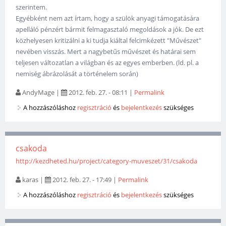
szerintem.
Egyébként nem azt írtam, hogy a szülök anyagi támogatására
apelláló pénzért bármit felmagasztaló megoldások a jók. De ezt
közhelyesen kritizálni a ki tudja kiáltal felcimkézett "Művészet"
nevében visszás. Mert a nagybetűs művészet és határai sem
teljesen változatlan a világban és az egyes emberben. (ld. pl. a
nemiség ábrázolását a történelem során)
AndyMage
|
2012. feb. 27. - 08:11
|
Permalink
A hozzászóláshoz
regisztráció
és
bejelentkezés
szükséges
csakoda
http://kezdheted.hu/project/category-muveszet/31/csakoda
karas
|
2012. feb. 27. - 17:49
|
Permalink
A hozzászóláshoz
regisztráció
és
bejelentkezés
szükséges