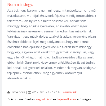
Nem mindegy.
Az a baj, hogy baromira nem mindegy, mit másoltatunk, ha már
másoltatunk. Mondjuk én az önkifejezést mindig fontosabbnak
tartottam.....de nyilván, a minta sokszor kell, bár azt sem
mindegy, hogy adjuk a gyereknek, én inkább lehetőségek
felkínálásának nevezném, semmint mechanikus másolásnak.
Van viszont egy másik dolog: az alkotás adta sikerélmény olyan
érzelmi többlettel fejeli meg a folyamatot, hogy mindennél
erősebben hat, épül be a gyerekbe. Nos, ezért nem mindegy,
hogy egy, a gyerek által kialakított, gyermeki viszonyulás, vagy
egy, a felnőtt világot majmoló, ráadásul negédes világ az, amit
ebben felkínálunk neki. Nagy ennek a felelőssége. És ezt tudnia
kell annak, aki gyerekekkel alkot. Mindennek megvan az ideje. A
tájképnek, csendéletnek, meg a gyermek öntörvényű
ábrázolásának is.
l.ritoknora
|
2012. feb. 27. - 19:14
|
Permalink
A hozzászóláshoz
regisztráció
és
bejelentkezés
szükséges