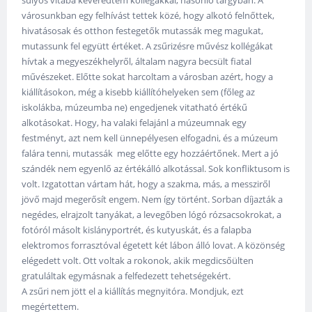
városunkban egy felhívást tettek közé, hogy alkotó felnőttek,
hivatásosak és otthon festegetők mutassák meg magukat,
mutassunk fel együtt értéket. A zsűrizésre művész kollégákat
hívtak a megyeszékhelyről, általam nagyra becsült fiatal
művészeket. Előtte sokat harcoltam a városban azért, hogy a
kiállításokon, még a kisebb kiállítóhelyeken sem (főleg az
iskolákba, múzeumba ne) engedjenek vitatható értékű
alkotásokat. Hogy, ha valaki felajánl a múzeumnak egy
festményt, azt nem kell ünnepélyesen elfogadni, és a múzeum
falára tenni, mutassák meg előtte egy hozzáértőnek. Mert a jó
szándék nem egyenlő az értékálló alkotással. Sok konfliktusom is
volt. Izgatottan vártam hát, hogy a szakma, más, a messziről
jövő majd megerősít engem. Nem így történt. Sorban díjazták a
negédes, elrajzolt tanyákat, a levegőben lógó rózsacsokrokat, a
fotóról másolt kislányportrét, és kutyuskát, és a falapba
elektromos forrasztóval égetett két lábon álló lovat. A közönség
elégedett volt. Ott voltak a rokonok, akik megdicsőülten
gratuláltak egymásnak a felfedezett tehetségekért.
A zsűri nem jött el a kiállítás megnyitóra. Mondjuk, ezt
megértettem.