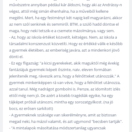
művészetre annyiban pédául kár áldozni, hogy aki az Andrássy-n
végez, attól még simán éhenhalna, ha a műveiből kellene
megélni. Mert, ha egy festményt két napig kell magyarázni, akkor
az nem szól senkinek és semmiről. BTW, a szülő hadd döntse el
maga, hogy neki tetszik-e a csemete mázolmánya, vagy sem.
- Az, hogy az iskola értéket közvetít, kétséges. Nem, az iskola a
társadalmi konszenzust közvetíti. Hogy ez értékké válik-e később
a gyermek életében, az emberiség javára, azt a mindenkori jövő
dönti el.
- Ez egy fligazság: "a kicsi gyerekeket, akik maguktól még évekig
fantáziájuk gyermeki képeit őszinte, naiv, eleven formában
jelenítenék meg, ráveszik arra, hogy a felnőtteket utánozzák." A
gyermek minkenképpen rá van véve, hogy a felnőttet utánozza,
azzal tanul. Még nadrágot gombolni is. Persze, az idomított izlés
ettől még nem jó. De azért a kisebb tragédiák egyike, ha egy
tájképet próbál utánozni, mintha egy sorozatgyilkost. (na jó
bocs, ez erősen sarkított)
- A gyermeknek szüksége van sikerélményre, amit az biztosan
megad neki, ha mázol valamit, és azt ugymond "becsben tartják".
- "A mintalapok másoltatása módszertanilag ugyancsak