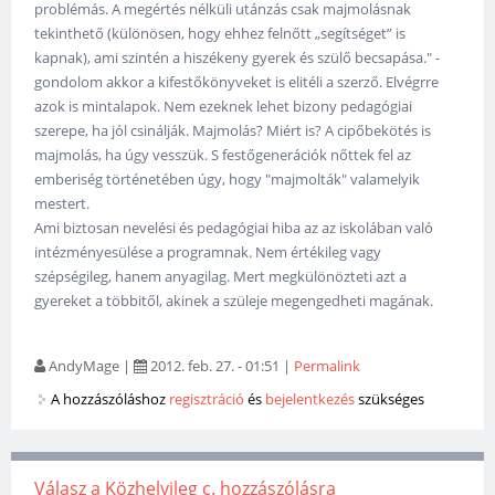
problémás. A megértés nélküli utánzás csak majmolásnak
tekinthető (különösen, hogy ehhez felnőtt „segítséget” is
kapnak), ami szintén a hiszékeny gyerek és szülő becsapása." -
gondolom akkor a kifestőkönyveket is elitéli a szerző. Elvégrre
azok is mintalapok. Nem ezeknek lehet bizony pedagógiai
szerepe, ha jól csinálják. Majmolás? Miért is? A cipőbekötés is
majmolás, ha úgy vesszük. S festőgenerációk nőttek fel az
emberiség történetében úgy, hogy "majmolták" valamelyik
mestert.
Ami biztosan nevelési és pedagógiai hiba az az iskolában való
intézményesülése a programnak. Nem értékileg vagy
szépségileg, hanem anyagilag. Mert megkülönözteti azt a
gyereket a többitől, akinek a szüleje megengedheti magának.
AndyMage
|
2012. feb. 27. - 01:51
|
Permalink
A hozzászóláshoz
regisztráció
és
bejelentkezés
szükséges
Válasz a Közhelyileg c. hozzászólásra