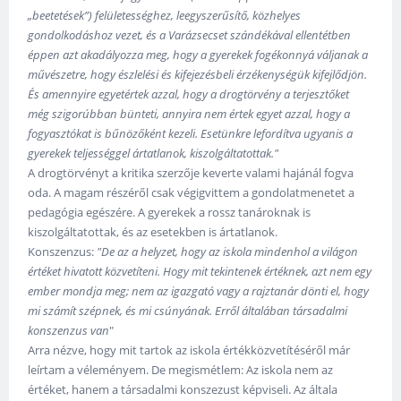
„beetetések”) felületességhez, leegyszerűsítő, közhelyes
gondolkodáshoz vezet, és a Varázsecset szándékával ellentétben
éppen azt akadályozza meg, hogy a gyerekek fogékonnyá váljanak a
művészetre, hogy észlelési és kifejezésbeli érzékenységük kifejlődjön.
És amennyire egyetértek azzal, hogy a drogtörvény a terjesztőket
még szigorúbban bünteti, annyira nem értek egyet azzal, hogy a
fogyasztókat is bűnözőként kezeli. Esetünkre lefordítva ugyanis a
gyerekek teljességgel ártatlanok, kiszolgáltatottak."
A drogtörvényt a kritika szerzője keverte valami hajánál fogva
oda. A magam részéről csak végigvittem a gondolatmenetet a
pedagógia egészére. A gyerekek a rossz tanároknak is
kiszolgáltatottak, és az esetekben is ártatlanok.
Konszenzus:
"De az a helyzet, hogy az iskola mindenhol a világon
értéket hivatott közvetíteni. Hogy mit tekintenek értéknek, azt nem egy
ember mondja meg; nem az igazgató vagy a rajztanár dönti el, hogy
mi számít szépnek, és mi csúnyának. Erről általában társadalmi
konszenzus van
"
Arra nézve, hogy mit tartok az iskola értékközvetítéséről már
leírtam a véleményem. De megismétlem: Az iskola nem az
értéket, hanem a társadalmi konszezust képviseli. Az általa