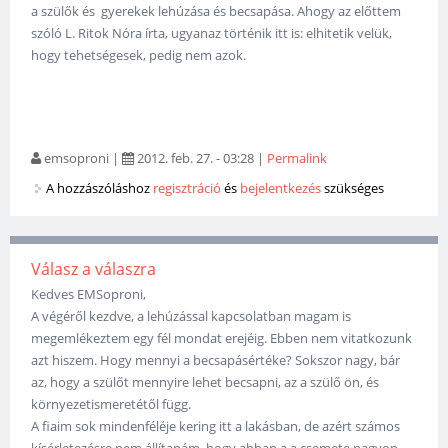
a szülők és gyerekek lehúzása és becsapása. Ahogy az előttem
szóló L. Ritok Nóra írta, ugyanaz történik itt is: elhitetik velük,
hogy tehetségesek, pedig nem azok.
emsoproni
|
2012. feb. 27. - 03:28
|
Permalink
A hozzászóláshoz
regisztráció
és
bejelentkezés
szükséges
Válasz a válaszra
Kedves EMSoproni,
A végéről kezdve, a lehúzással kapcsolatban magam is
megemlékeztem egy fél mondat erejéig. Ebben nem vitatkozunk
azt hiszem. Hogy mennyi a becsapásértéke? Sokszor nagy, bár
az, hogy a szülőt mennyire lehet becsapni, az a szülő ön, és
környezetismeretétől függ.
A fiaim sok mindenféléje kering itt a lakásban, de azért számos