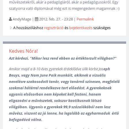
művészetekről, akár a pedagógiáról, akár a pedagógusokról. Egy
szatyorra való diplomával még ezt is megengedem magamnak :-)
AndyMage
|
2012. feb. 27. - 23:28
|
Permalink
A hozzászóláshoz
regisztráció
és
bejelentkezés
szükséges
Kedves Nóra!
Azt kérdezi, "Mikor lesz rend ebben az értéktorzult világban?"
Amikor majd a 8-10 éves gyerekek érdeklődve ülik körbe
Jos
eph
Beuys, vagy Nam June Paik munkáit, akiknek a vizuális
nevelésre szakosodott tanár, vagy tanárnő színesen, megfelelő
szakmai hátérrel rendelkezve tart előadást. A gyerekeknek
ugyanis elsősorban nem képeket kell festeni, hanem
eligazodni a művészetek, sokszor kaotikusnak látszó
világában. U
gyanis a gyerekek 99,9 százalékából nem lesz
művész, viszont az jó lenne, ha legalább az egyharmaduk értő
befogadóvá válna.