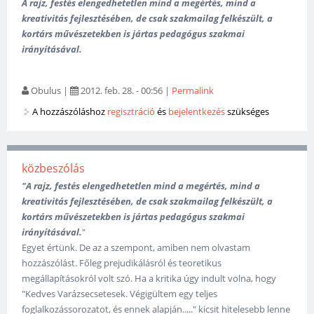
A rajz, festés elengedhetetlen mind a megértés, mind a
kreativitás fejlesztésében, de csak szakmailag felkészült, a
kortárs művészetekben is jártas pedagógus szakmai
irányításával.
Obulus
|
2012. feb. 28. - 00:56
|
Permalink
A hozzászóláshoz
regisztráció
és
bejelentkezés
szükséges
közbeszólás
"A rajz, festés elengedhetetlen mind a megértés, mind a
kreativitás fejlesztésében, de csak szakmailag felkészült, a
kortárs művészetekben is jártas pedagógus szakmai
irányításával.
"
Egyet értünk. De az a szempont, amiben nem olvastam
hozzászólást. Főleg prejudikálásról és teoretikus
megállapításokról volt szó. Ha a kritika úgy indult volna, hogy
"Kedves Varázsecsetesek. Végigültem egy teljes
foglalkozássorozatot, és ennek alapján....." kicsit hitelesebb lenne