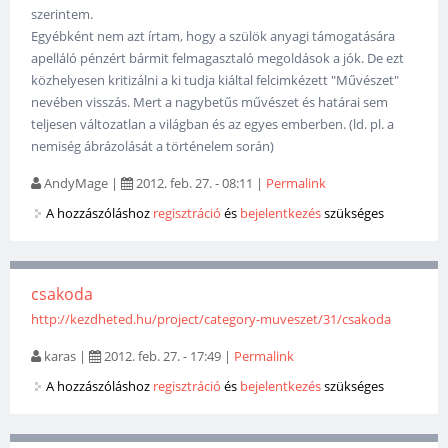
szerintem.
Egyébként nem azt írtam, hogy a szülök anyagi támogatására
apelláló pénzért bármit felmagasztaló megoldások a jók. De ezt
közhelyesen kritizálni a ki tudja kiáltal felcimkézett "Művészet"
nevében visszás. Mert a nagybetűs művészet és határai sem
teljesen változatlan a világban és az egyes emberben. (ld. pl. a
nemiség ábrázolását a történelem során)
AndyMage
|
2012. feb. 27. - 08:11
|
Permalink
A hozzászóláshoz
regisztráció
és
bejelentkezés
szükséges
csakoda
http://kezdheted.hu/project/category-muveszet/31/csakoda
karas
|
2012. feb. 27. - 17:49
|
Permalink
A hozzászóláshoz
regisztráció
és
bejelentkezés
szükséges