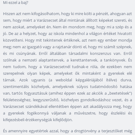
Mi ezzel a baj?
Hiszen azt nem kifogásolhatom, hogy ki mire költi a pénzét, ahogyan azt
sem, hogy miért a Varázsecset által mintának állított képeket szereti, és
nem azokat, amelyeket én. Nem én mondom meg, hogy mi a szép és a
jó. De az a helyzet, hogy az iskola mindenhol a világon értéket hivatott
közvetíteni. Hogy mit tekintenek értéknek, azt nem egy ember mondja
meg; nem az igazgató vagy a rajztanár dönti el, hogy mi számít szépnek,
és mi csúnyának. Erről általában társadalmi konszenzus van. Erről
szólnak a nemzeti alaptantervek, a kerettantervek, a tankönyvek. És
nem tudom, hogy a Varázsecsetnél tudnak-e róla, de ezekben nem
szerepelnek olyan képek, amelyeket ők mintaként a gyerekek elé
tárnak. Azok ugyanis (a weboldal képgalériájából ítélve) durva,
szentimentális közhelyek, amelyeknek súlyos tudatmódosító hatása
van, tartós fogyasztásuk (amihez éppen ezek az akciók a „beetetések”)
felületességhez, leegyszerűsítő, közhelyes gondolkodáshoz vezet, és a
Varázsecset szándékával ellentétben éppen azt akadályozza meg, hogy
a gyerekek fogékonnyá váljanak a művészetre, hogy észlelési és
kifejezésbeli érzékenységük kifejlődjön.
És amennyire egyetértek azzal, hogy a drogtörvény a terjesztőket még