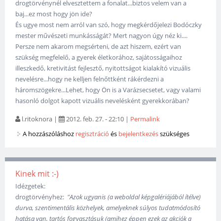
drogtörvénynél elvesztettem a fonalat...biztos velem van a
baj...ez most hogy jön ide?
És ugye most nem arról van szó, hogy megkérdőjelezi Bodóczky
mester művészeti munkásságát? Mert nagyon úgy néz ki....
Persze nem akarom megsérteni, de azt hiszem, ezért van
szükség megfelelő, a gyerek életkorához, sajátosságaihoz
illeszkedő, kretivitást fejlesztő, nyitottságot kialakító vizuális
nevelésre...hogy ne kelljen felnőttként rákérdezni a
háromszögekre...Lehet, hogy Ön is a Varázsecsetet, vagy valami
hasonló dolgot kapott vizuális nevelésként gyerekkorában?
l.ritoknora
|
2012. feb. 27. - 22:10
|
Permalink
A hozzászóláshoz
regisztráció
és
bejelentkezés
szükséges
Kinek mit :-)
Idézgetek:
drogtörvényhez:
"Azok ugyanis (a weboldal képgalériájából ítélve)
durva, szentimentális közhelyek, amelyeknek súlyos tudatmódosító
hatása van, tartós fogyasztásuk (amihez éppen ezek az akciók a