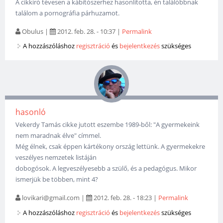
A cikkíró tévesen a kábítószerhez hasonlította, én találóbbnak
találom a pornográfia párhuzamot.
Obulus
|
2012. feb. 28. - 10:37
|
Permalink
A hozzászóláshoz
regisztráció
és
bejelentkezés
szükséges
hasonló
Vekerdy Tamás cikke jutott eszembe 1989-ből: "A gyermekeink
nem maradnak élve" címmel.
Még élnek, csak éppen kártékony ország lettünk. A gyermekekre
veszélyes nemzetek listáján
dobogósok. A legveszélyesebb a szülő, és a pedagógus. Mikor
ismerjük be többen, mint 4?
lovikari@gmail.com
|
2012. feb. 28. - 18:23
|
Permalink
A hozzászóláshoz
regisztráció
és
bejelentkezés
szükséges