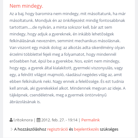
Nem mindegy.
Az a baj, hogy baromira nem mindegy, mit másoltatunk, ha már
másoltatunk. Mondjuk én az önkifejezést mindig fontosabbnak
tartottam.....de nyilván, a minta sokszor kell, bár azt sem
mindegy, hogy adjuk a gyereknek, én inkább lehetőségek
felkínálásának nevezném, semmint mechanikus másolásnak.
Van viszont egy másik dolog: az alkotás adta sikerélmény olyan
érzelmi többlettel fejeli meg a folyamatot, hogy mindennél
erősebben hat, épül be a gyerekbe. Nos, ezért nem mindegy,
hogy egy, a gyerek által kialakított, gyermeki viszonyulás, vagy
egy, a felnőtt világot majmoló, ráadásul negédes világ az, amit
ebben felkínálunk neki. Nagy ennek a felelőssége. És ezt tudnia
kell annak, aki gyerekekkel alkot. Mindennek megvan az ideje. A
tájképnek, csendéletnek, meg a gyermek öntörvényű
ábrázolásának is.
l.ritoknora
|
2012. feb. 27. - 19:14
|
Permalink
A hozzászóláshoz
regisztráció
és
bejelentkezés
szükséges