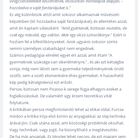
virágcsendéleteket készíthetnek, elsősorban mintalapok alapján, -
hozzáadva a saját fantáziájukat is
."
Ez alig különbözik attól amit sokszor alkalmaznak művészeti
képzésben (ld. hozzáadva saját fantáziájukat), és ellentétes azzal,
amit én kaptam válaszként
"Amit gyártanak, biztosan mutatós, de
csak egy másolat, egy sablon. Akár egy olcsó színezőkönyv.
" Ezért is
hoztam fel a kifestőkönyveket. Azok ugyanis sokszor szinte
semmi személyes szabadságot nem engednek.
Számos pedagógiai elmélet egyet ért azzal, amit írtam "A
gyermeknek szüksége van sikerélményre," , és aki ezt kétségbe
vonja, még nem látott sem a gyermeke teljesítményének örülő
szülőt, sem a szülő elismerésére éhes gyermeket. A hazavihető
kép pedig kétségtelenül ezt erősíti.
Persze, biztosan nem Picasso-k serege fogja elhagyni ezeket a
foglalkozásokat. De valamiért úgy érzem teoretikus vitát
folytatunk.
A kritikában persze megfontolandó lehet az etikai oldal. Furcsa
módon a kritika írója első körön az anyagiakkal, az olaj-technika
árával jön. Csak utána azzal, ami közösségi problémát okozhat.
Vagy technikait, vagy jogit, ha bizonyítható a megtévesztés.
De ha már anyagiak. Ez tényleg lehet necces, de ezt magam sem