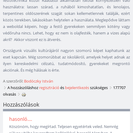
festőtechnika közül! Ráadásul alkalmatlan iskolai környezetben való
használatra: lassan szárad, a ruhából kimoshatatlan, és lenolajos,
terpentines oldószerének szagát sokan kellemetlennek találják, ezért
közös terekben, lakásokban helytelen a használata. Meglepődve láttam
a weboldal képein, hogy a festő gyerekeken semmilyen kötény vagy
védőruha nincs. Lehet, hogy ez nem is olajfesték, hanem a vizes alapú
akril? Akkor viszont ez is átverés.
Országunk vizuális kultúrájáról nagyon szomorú képet kaphatunk az
eset kapcsán. Még szomorúbbat az iskolákról, amelyek helyet adnak az
ilyen kereskedelmi célzatú, tudatmódosító, gyerekeket megrontó
akciónak. És még hálásak is érte.
A szerzőről:
Bodóczky István
A hozzászóláshoz
regisztráció
és
bejelentkezés
szükséges
177707
olvasás
Hozzászólások
hasonló....
Köszönöm, hogy megírtad. Teljesen egyetértek veled. Nemrég
súlyos vitába keveredtem kollégákkal, hasonló tárgyban. A