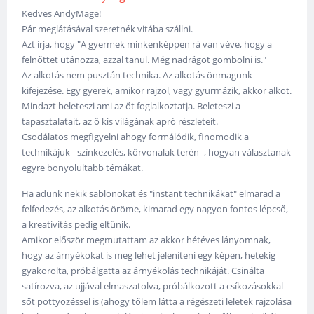
Kedves AndyMage!
Pár meglátásával szeretnék vitába szállni.
Azt írja, hogy "A gyermek minkenképpen rá van véve, hogy a
felnőttet utánozza, azzal tanul. Még nadrágot gombolni is."
Az alkotás nem pusztán technika. Az alkotás önmagunk
kifejezése. Egy gyerek, amikor rajzol, vagy gyurmázik, akkor alkot.
Mindazt beleteszi ami az őt foglalkoztatja. Beleteszi a
tapasztalatait, az ő kis világának apró részleteit.
Csodálatos megfigyelni ahogy formálódik, finomodik a
technikájuk - színkezelés, körvonalak terén -, hogyan választanak
egyre bonyolultabb témákat.
Ha adunk nekik sablonokat és "instant technikákat" elmarad a
felfedezés, az alkotás öröme, kimarad egy nagyon fontos lépcső,
a kreativitás pedig eltűnik.
Amikor először megmutattam az akkor hétéves lányomnak,
hogy az árnyékokat is meg lehet jeleníteni egy képen, hetekig
gyakorolta, próbálgatta az árnyékolás technikáját. Csinálta
satírozva, az ujjával elmaszatolva, próbálkozott a csíkozásokkal
sőt pöttyözéssel is (ahogy tőlem látta a régészeti leletek rajzolása