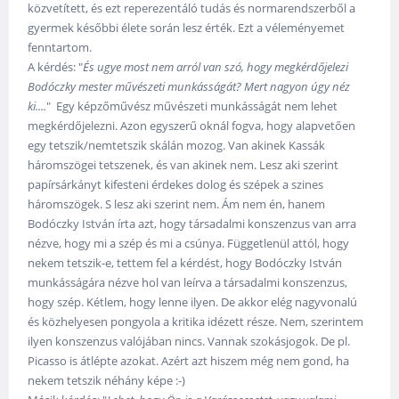
közvetített, és ezt reperezentáló tudás és normarendszerből a
gyermek későbbi élete során lesz érték. Ezt a véleményemet
fenntartom.
A kérdés: "
És ugye most nem arról van szó, hogy megkérdőjelezi
Bodóczky mester művészeti munkásságát? Mert nagyon úgy néz
ki....
" Egy képzőművész művészeti munkásságát nem lehet
megkérdőjelezni. Azon egyszerű oknál fogva, hogy alapvetően
egy tetszik/nemtetszik skálán mozog. Van akinek Kassák
háromszögei tetszenek, és van akinek nem. Lesz aki szerint
papírsárkányt kifesteni érdekes dolog és szépek a szines
háromszögek. S lesz aki szerint nem. Ám nem én, hanem
Bodóczky István írta azt, hogy társadalmi konszenzus van arra
nézve, hogy mi a szép és mi a csúnya. Függetlenül attól, hogy
nekem tetszik-e, tettem fel a kérdést, hogy Bodóczky István
munkásságára nézve hol van leírva a társadalmi konszenzus,
hogy szép. Kétlem, hogy lenne ilyen. De akkor elég nagyvonalú
és közhelyesen pongyola a kritika idézett része. Nem, szerintem
ilyen konszenzus valójában nincs. Vannak szokásjogok. De pl.
Picasso is átlépte azokat. Azért azt hiszem még nem gond, ha
nekem tetszik néhány képe :-)