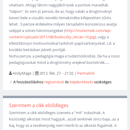
vitattam. Ahogy látom nagyjából ezek a pontok maradtak
"talpon". Ez sem jó persze, de az, hogy valaki a drogtörvényt
keveri bele a vizuális nevelés témakörébe kifejezetten zűrös
lehet. S persze érdekelne milyen társadalmi konszenzus avatja
széppé a szines háromszögeket (
http://mutermek.com/wp-
content/uploads/2011/08/bodoczky_istvan-10.jpg
), vagy a
kifestőkönyvi motivumokkal tarkított papírsárkányokat. Ld. a
korábbi beírásban jelzett pontját.
Noha persze, a pedagógia maga a tudatmódosítás. De ha a rossz
pedagógusokat mind a drogtörvény erejével büntetnék.....
AndyMage
|
2012. feb. 27. - 21:32
|
Permalink
A hozzászóláshoz
regisztráció
és
bejelentkezés
szükséges
Szerintem a cikk elsődleges
Szerintem a cikk elsődleges üzenete a "mit" másolnak. A
közösségi alkotást most hagyjuk...azzal senkinek sincs baja...az a
baj, hogy ez a tevékenység nem meríti ki az alkotás fogalmát. A