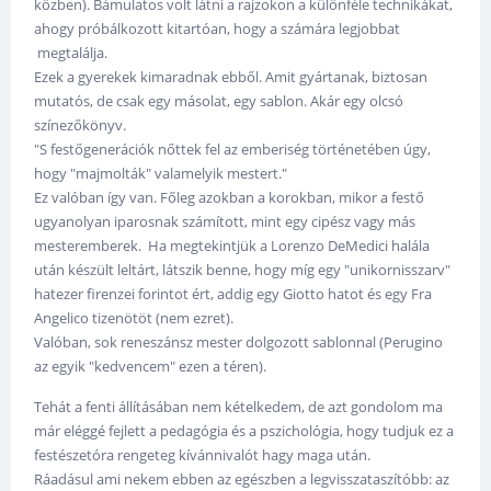
közben). Bámulatos volt látni a rajzokon a különféle technikákat,
ahogy próbálkozott kitartóan, hogy a számára legjobbat
megtalálja.
Ezek a gyerekek kimaradnak ebből. Amit gyártanak, biztosan
mutatós, de csak egy másolat, egy sablon. Akár egy olcsó
színezőkönyv.
"S festőgenerációk nőttek fel az emberiség történetében úgy,
hogy "majmolták" valamelyik mestert."
Ez valóban így van. Főleg azokban a korokban, mikor a festő
ugyanolyan iparosnak számított, mint egy cipész vagy más
mesteremberek. Ha megtekintjük a Lorenzo DeMedici halála
után készült leltárt, látszik benne, hogy míg egy "unikornisszarv"
hatezer firenzei forintot ért, addig egy Giotto hatot és egy Fra
Angelico tizenötöt (nem ezret).
Valóban, sok reneszánsz mester dolgozott sablonnal (Perugino
az egyik "kedvencem" ezen a téren).
Tehát a fenti állításában nem kételkedem, de azt gondolom ma
már eléggé fejlett a pedagógia és a pszichológia, hogy tudjuk ez a
festészetóra rengeteg kívánnivalót hagy maga után.
Ráadásul ami nekem ebben az egészben a legvisszataszítóbb: az