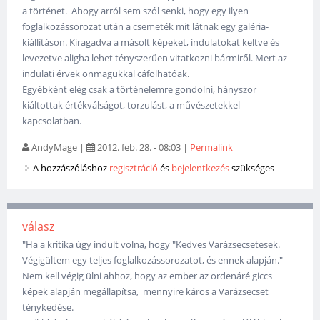
a történet. Ahogy arról sem szól senki, hogy egy ilyen
foglalkozássorozat után a csemeték mit látnak egy galéria-
kiállításon. Kiragadva a másolt képeket, indulatokat keltve és
levezetve aligha lehet tényszerűen vitatkozni bármiről. Mert az
indulati érvek önmagukkal cáfolhatóak.
Egyébként elég csak a történelemre gondolni, hányszor
kiáltottak értékválságot, torzulást, a művészetekkel
kapcsolatban.
AndyMage
|
2012. feb. 28. - 08:03
|
Permalink
A hozzászóláshoz
regisztráció
és
bejelentkezés
szükséges
válasz
"Ha a kritika úgy indult volna, hogy "Kedves Varázsecsetesek.
Végigültem egy teljes foglalkozássorozatot, és ennek alapján."
Nem kell végig ülni ahhoz, hogy az ember az ordenáré giccs
képek alapján megállapítsa, mennyire káros a Varázsecset
ténykedése.