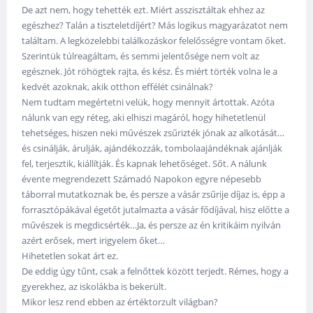
De azt nem, hogy tehették ezt. Miért asszisztáltak ehhez az
egészhez? Talán a tiszteletdíjért? Más logikus magyarázatot nem
találtam. A legközelebbi találkozáskor felelősségre vontam őket.
Szerintük túlreagáltam, és semmi jelentősége nem volt az
egésznek. Jót röhögtek rajta, és kész. És miért törték volna le a
kedvét azoknak, akik otthon effélét csinálnak?
Nem tudtam megértetni velük, hogy mennyit ártottak. Azóta
nálunk van egy réteg, aki elhiszi magáról, hogy hihetetlenül
tehetséges, hiszen neki művészek zsűrizték jónak az alkotását…
és csinálják, árulják, ajándékozzák, tombolaajándéknak ajánlják
fel, terjesztik, kiállítják. És kapnak lehetőséget. Sőt. A nálunk
évente megrendezett Számadó Napokon egyre népesebb
táborral mutatkoznak be, és persze a vásár zsűrije díjaz is, épp a
forrasztópákával égetőt jutalmazta a vásár fődíjával, hisz előtte a
művészek is megdicsérték…Ja, és persze az én kritikáim nyilván
azért erősek, mert irigyelem őket…
Hihetetlen sokat árt ez.
De eddig úgy tűnt, csak a felnőttek között terjedt. Rémes, hogy a
gyerekhez, az iskolákba is bekerült.
Mikor lesz rend ebben az értéktorzult világban?