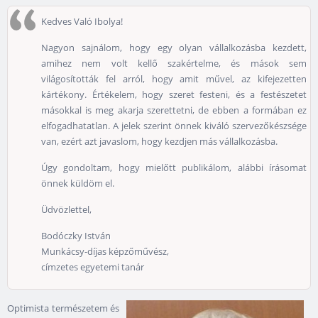
Kedves Való Ibolya!
Nagyon sajnálom, hogy egy olyan vállalkozásba kezdett,
amihez nem volt kellő szakértelme, és mások sem
világosították fel arról, hogy amit művel, az kifejezetten
kártékony. Értékelem, hogy szeret festeni, és a festészetet
másokkal is meg akarja szerettetni, de ebben a formában ez
elfogadhatatlan. A jelek szerint önnek kiváló szervezőkészsége
van, ezért azt javaslom, hogy kezdjen más vállalkozásba.
Úgy gondoltam, hogy mielőtt publikálom, alábbi írásomat
önnek küldöm el.
Üdvözlettel,
Bodóczky István
Munkácsy-díjas képzőművész,
címzetes egyetemi tanár
Optimista természetem és