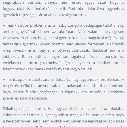
szigorúbban bünteti, annyira nem értek egyet azzal, hogy a
fogyasztókat is bűnözőként kezeli. Esetünkre lefordítva ugyanis a
gyerekek teljességgel ártatlanok, kiszolgáltatottak.
A másik súlyos probléma az a hátborzongató pedagógiai tudatlanság,
ami megnyilvánul ebben az akcióban. Van valami mélységesen
visszataszító abban, hogy a kicsi gyerekeket, akik maguktól még évekig
fantáziájuk gyermeki képeit őszinte, naiv, eleven formában jelenítenék
meg, ráveszik arra, hogy a felnőtteket utánozzák. Ráadásul nem is a
jobbakat. Ez kimeríti a megrontás fogalmát. Arra a borzalomra
emlékeztet, amikor gyermekszépségversenyeken a kicsiket ismert
felnőtt sztároknak maszkírozzák nyerni vágyó szüleik.
A mintalapok másoltatása módszertanilag ugyancsak problémás. A
megértés nélküli utánzás csak majmolásnak tekinthető (különösen,
hogy ehhez felnőtt „segítséget” is kapnak), ami szintén a hiszékeny
gyerek és szülő becsapása.
Etikailag kifogásolható az is, hogy az olajfestést viszik be az iskolába,
különösen itt és most, a legnagyobb szükség idején. Nem véletlen, hogy
a kerettantervek sehol sem említik – ez ugyanis a legdrágább az összes