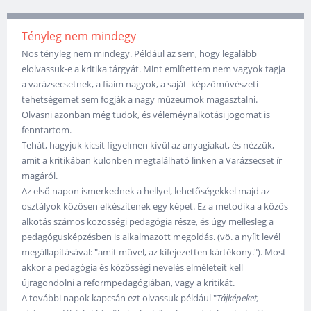
Tényleg nem mindegy
Nos tényleg nem mindegy. Például az sem, hogy legalább
elolvassuk-e a kritika tárgyát. Mint említettem nem vagyok tagja
a varázsecsetnek, a fiaim nagyok, a saját képzőművészeti
tehetségemet sem fogják a nagy múzeumok magasztalni.
Olvasni azonban még tudok, és véleméynalkotási jogomat is
fenntartom.
Tehát, hagyjuk kicsit figyelmen kívül az anyagiakat, és nézzük,
amit a kritikában különben megtalálható linken a Varázsecset ír
magáról.
Az első napon ismerkednek a hellyel, lehetőségekkel majd az
osztályok közösen elkészítenek egy képet. Ez a metodika a közös
alkotás számos közösségi pedagógia része, és úgy mellesleg a
pedagógusképzésben is alkalmazott megoldás. (vö. a nyílt levél
megállapításával: "amit művel, az kifejezetten kártékony."). Most
akkor a pedagógia és közösségi nevelés elméleteit kell
újragondolni a reformpedagógiában, vagy a kritikát.
A további napok kapcsán ezt olvassuk például "
Tájképeket,