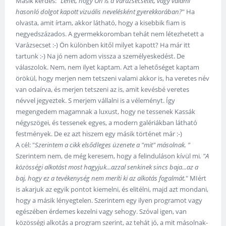
Másik kérdés: "
Lehet, hogy Ön is a Varázsecsetet, vagy valami
hasonló dolgot kapott vizuális nevelésként gyerekkorában?
" Ha
olvasta, amit írtam, akkor látható, hogy a kisebbik fiam is
negyedszázados. A gyermekkoromban tehát nem létezhetett a
Varázsecset :-) Ön különben kitől milyet kapott? Ha már itt
tartunk :-) Na jó nem adom vissza a személyeskedést. De
válaszolok. Nem, nem ilyet kaptam. Azt a lehetőséget kaptam
örökül, hogy merjen nem tetszeni valami akkor is, ha veretes név
van odaírva, és merjen tetszeni az is, amit kevésbé veretes
névvel jegyeztek. S merjem vállalni is a véleményt. Így
megengedem magamnak a luxust, hogy ne tessenek Kassák
négyszögei, és tessenek egyes, a modern galériákban látható
festmények. De ez azt hiszem egy másik történet már :-)
A cél: "
Szerintem a cikk elsődleges üzenete a "mit" másolnak. "
Szerintem nem, de még keresem, hogy a felinduláson kívül mi
. "A
közösségi alkotást most hagyjuk...azzal senkinek sincs baja...az a
baj, hogy ez a tevékenység nem meríti ki az alkotás fogalmát.
" MIért
is akarjuk az egyik pontot kiemelni, és elitélni, majd azt mondani,
hogy a másik lényegtelen. Szerintem egy ilyen programot vagy
egészében érdemes kezelni vagy sehogy. Szóval igen, van
közösségi alkotás a program szerint, az tehát jó, a mit másolnak-