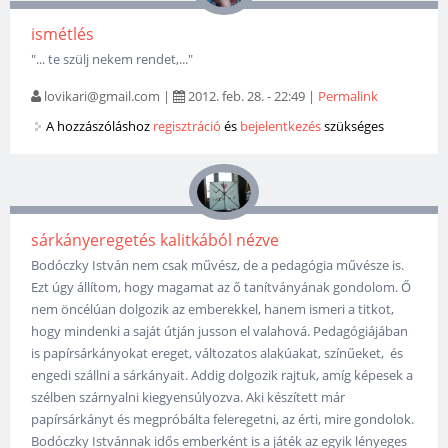
ismétlés
"... te szülj nekem rendet,..."
lovikari@gmail.com
|
2012. feb. 28. - 22:49
|
Permalink
A hozzászóláshoz
regisztráció
és
bejelentkezés
szükséges
sárkányeregetés kalitkából nézve
Bodóczky István nem csak művész, de a pedagógia művésze is.
Ezt úgy állítom, hogy magamat az ő tanítványának gondolom. Ő
nem öncélúan dolgozik az emberekkel, hanem ismeri a titkot,
hogy mindenki a saját útján jusson el valahová. Pedagógiájában
is papírsárkányokat ereget, változatos alakúakat, színűeket, és
engedi szállni a sárkányait. Addig dolgozik rajtuk, amíg képesek a
szélben szárnyalni kiegyensúlyozva. Aki készített már
papírsárkányt és megpróbálta feleregetni, az érti, mire gondolok.
Bodóczky Istvánnak idős emberként is a játék az egyik lényeges