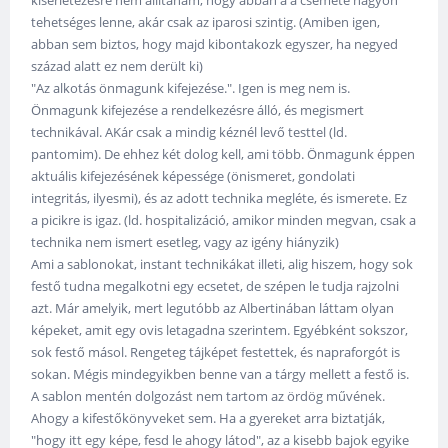
kísérletezésre nem állítanám, hogy abban a a csemete nagyon
tehetséges lenne, akár csak az iparosi szintig. (Amiben igen,
abban sem biztos, hogy majd kibontakozk egyszer, ha negyed
század alatt ez nem derült ki)
"Az alkotás önmagunk kifejezése.". Igen is meg nem is.
Önmagunk kifejezése a rendelkezésre álló, és megismert
technikával. AKár csak a mindig kéznél levő testtel (ld.
pantomim). De ehhez két dolog kell, ami több. Önmagunk éppen
aktuális kifejezésének képessége (önismeret, gondolati
integritás, ilyesmi), és az adott technika megléte, és ismerete. Ez
a picikre is igaz. (ld. hospitalizáció, amikor minden megvan, csak a
technika nem ismert esetleg, vagy az igény hiányzik)
Ami a sablonokat, instant technikákat illeti, alig hiszem, hogy sok
festő tudna megalkotni egy ecsetet, de szépen le tudja rajzolni
azt. Már amelyik, mert legutóbb az Albertinában láttam olyan
képeket, amit egy ovis letagadna szerintem. Egyébként sokszor,
sok festő másol. Rengeteg tájképet festettek, és napraforgót is
sokan. Mégis mindegyikben benne van a tárgy mellett a festő is.
A sablon mentén dolgozást nem tartom az ördög művének.
Ahogy a kifestőkönyveket sem. Ha a gyereket arra biztatják,
"hogy itt egy képe, fesd le ahogy látod", az a kisebb bajok egyike