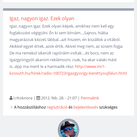
Igaz, nagyon igaz. Ezek olyan
Igaz, nagyon igaz. Ezek olyan képek, amikhez nem kell egy
foglakozást végigülni. Én ki sem bírnám....Sajnos, hiába
magyarázzuk kézzel, lábbal...azt hiszem, én kiszállok a vitából.
Akikkel egyet értek, azok értik. Akivel meg nem, az sosem fogja.
De ma remekül sikerült rajzóráim voltak....és bocs, nem az
Igazgyöngyöt akarom reklámozni, csak, ha akar valaki mást
is...épp ma ment le a harmadik rész:
http://www.mr1-
kossuth.hu/hirek/radio-100723/igazgyongy-berettyoujfalun.html
l.ritoknora
|
2012. feb. 28. - 21:07
|
Permalink
A hozzászóláshoz
regisztráció
és
bejelentkezés
szükséges