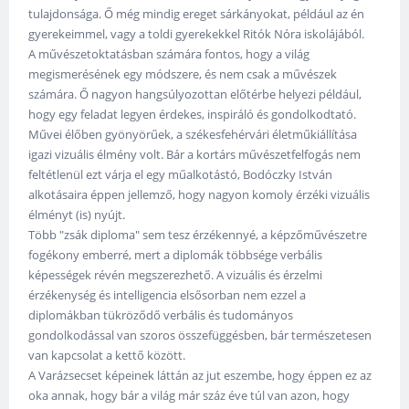
tulajdonsága. Ő még mindig ereget sárkányokat, például az én
gyerekeimmel, vagy a toldi gyerekekkel Ritók Nóra iskolájából.
A művészetoktatásban számára fontos, hogy a világ
megismerésének egy módszere, és nem csak a művészek
számára. Ő nagyon hangsúlyozottan előtérbe helyezi például,
hogy egy feladat legyen érdekes, inspiráló és gondolkodtató.
Művei élőben gyönyörűek, a székesfehérvári életműkiállítása
igazi vizuális élmény volt. Bár a kortárs művészetfelfogás nem
feltétlenül ezt várja el egy műalkotástó, Bodóczky István
alkotásaira éppen jellemző, hogy nagyon komoly érzéki vizuális
élményt (is) nyújt.
Több "zsák diploma" sem tesz érzékennyé, a képzőművészetre
fogékony emberré, mert a diplomák többsége verbális
képességek révén megszerezhető. A vizuális és érzelmi
érzékenység és intelligencia elsősorban nem ezzel a
diplomákban tükröződő verbális és tudományos
gondolkodással van szoros összefüggésben, bár természetesen
van kapcsolat a kettő között.
A Varázsecset képeinek láttán az jut eszembe, hogy éppen ez az
oka annak, hogy bár a világ már száz éve túl van azon, hogy