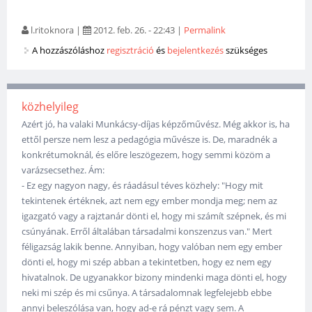
l.ritoknora
|
2012. feb. 26. - 22:43
|
Permalink
A hozzászóláshoz
regisztráció
és
bejelentkezés
szükséges
közhelyileg
Azért jó, ha valaki Munkácsy-díjas képzőművész. Még akkor is, ha
ettől persze nem lesz a pedagógia művésze is. De, maradnék a
konkrétumoknál, és előre leszögezem, hogy semmi közöm a
varázsecsethez. Ám:
- Ez egy nagyon nagy, és ráadásul téves közhely: "Hogy mit
tekintenek értéknek, azt nem egy ember mondja meg; nem az
igazgató vagy a rajztanár dönti el, hogy mi számít szépnek, és mi
csúnyának. Erről általában társadalmi konszenzus van." Mert
féligazság lakik benne. Annyiban, hogy valóban nem egy ember
dönti el, hogy mi szép abban a tekintetben, hogy ez nem egy
hivatalnok. De ugyanakkor bizony mindenki maga dönti el, hogy
neki mi szép és mi csűnya. A társadalomnak legfelejebb ebbe
annyi beleszólása van, hogy ad-e rá pénzt vagy sem. A