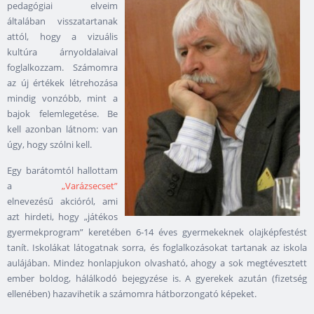
pedagógiai elveim
általában visszatartanak
attól, hogy a vizuális
kultúra árnyoldalaival
foglalkozzam. Számomra
az új értékek létrehozása
mindig vonzóbb, mint a
bajok felemlegetése. Be
kell azonban látnom: van
úgy, hogy szólni kell.
Egy barátomtól hallottam
a
„Varázsecset”
elnevezésű akcióról, ami
azt hirdeti, hogy „játékos
gyermekprogram” keretében 6-14 éves gyermekeknek olajképfestést
tanít. Iskolákat látogatnak sorra, és foglalkozásokat tartanak az iskola
aulájában. Mindez honlapjukon olvasható, ahogy a sok megtévesztett
ember boldog, hálálkodó bejegyzése is. A gyerekek azután (fizetség
ellenében) hazavihetik a számomra hátborzongató képeket.