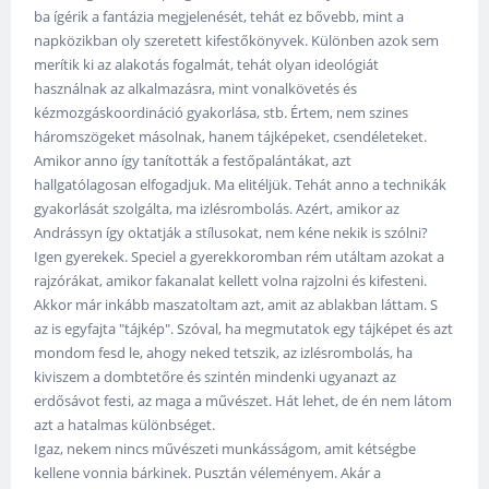
ba ígérik a fantázia megjelenését, tehát ez bővebb, mint a
napközikban oly szeretett kifestőkönyvek. Különben azok sem
merítik ki az alakotás fogalmát, tehát olyan ideológiát
használnak az alkalmazásra, mint vonalkövetés és
kézmozgáskoordináció gyakorlása, stb. Értem, nem szines
háromszögeket másolnak, hanem tájképeket, csendéleteket.
Amikor anno így tanították a festőpalántákat, azt
hallgatólagosan elfogadjuk. Ma elitéljük. Tehát anno a technikák
gyakorlását szolgálta, ma izlésrombolás. Azért, amikor az
Andrássyn így oktatják a stílusokat, nem kéne nekik is szólni?
Igen gyerekek. Speciel a gyerekkoromban rém utáltam azokat a
rajzórákat, amikor fakanalat kellett volna rajzolni és kifesteni.
Akkor már inkább maszatoltam azt, amit az ablakban láttam. S
az is egyfajta "tájkép". Szóval, ha megmutatok egy tájképet és azt
mondom fesd le, ahogy neked tetszik, az izlésrombolás, ha
kiviszem a dombtetőre és szintén mindenki ugyanazt az
erdősávot festi, az maga a művészet. Hát lehet, de én nem látom
azt a hatalmas különbséget.
Igaz, nekem nincs művészeti munkásságom, amit kétségbe
kellene vonnia bárkinek. Pusztán véleményem. Akár a