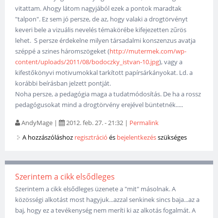
vitattam. Ahogy látom nagyjából ezek a pontok maradtak
"talpon". Ez sem jó persze, de az, hogy valaki a drogtörvényt
keveri bele a vizuális nevelés témakörébe kifejezetten zűrös
lehet. S persze érdekelne milyen társadalmi konszenzus avatja
széppé a szines háromszögeket (
http://mutermek.com/wp-
content/uploads/2011/08/bodoczky_istvan-10.jpg
), vagy a
kifestőkönyvi motivumokkal tarkított papírsárkányokat. Ld. a
korábbi beírásban jelzett pontját.
Noha persze, a pedagógia maga a tudatmódosítás. De ha a rossz
pedagógusokat mind a drogtörvény erejével büntetnék.....
AndyMage
|
2012. feb. 27. - 21:32
|
Permalink
A hozzászóláshoz
regisztráció
és
bejelentkezés
szükséges
Szerintem a cikk elsődleges
Szerintem a cikk elsődleges üzenete a "mit" másolnak. A
közösségi alkotást most hagyjuk...azzal senkinek sincs baja...az a
baj, hogy ez a tevékenység nem meríti ki az alkotás fogalmát. A