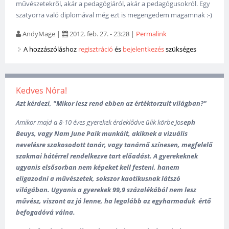
művészetekről, akár a pedagógiáról, akár a pedagógusokról. Egy
szatyorra való diplomával még ezt is megengedem magamnak :-)
AndyMage
|
2012. feb. 27. - 23:28
|
Permalink
A hozzászóláshoz
regisztráció
és
bejelentkezés
szükséges
Kedves Nóra!
Azt kérdezi, "Mikor lesz rend ebben az értéktorzult világban?"
Amikor majd a 8-10 éves gyerekek érdeklődve ülik körbe
Jos
eph
Beuys, vagy Nam June Paik munkáit, akiknek a vizuális
nevelésre szakosodott tanár, vagy tanárnő színesen, megfelelő
szakmai hátérrel rendelkezve tart előadást. A gyerekeknek
ugyanis elsősorban nem képeket kell festeni, hanem
eligazodni a művészetek, sokszor kaotikusnak látszó
világában. U
gyanis a gyerekek 99,9 százalékából nem lesz
művész, viszont az jó lenne, ha legalább az egyharmaduk értő
befogadóvá válna.