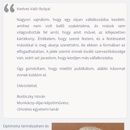
Kedves Való Ibolya!
Nagyon sajnálom, hogy egy olyan vállalkozásba kezdett,
amihez nem volt kellő szakértelme, és mások sem
világosították fel arról, hogy amit művel, az kifejezetten
kártékony. Értékelem, hogy szeret festeni, és a festészetet
másokkal is meg akarja szerettetni, de ebben a formában ez
elfogadhatatlan. A jelek szerint önnek kiváló szervezőkészsége
van, ezért azt javaslom, hogy kezdjen más vállalkozásba.
Úgy gondoltam, hogy mielőtt publikálom, alábbi írásomat
önnek küldöm el.
Üdvözlettel,
Bodóczky István
Munkácsy-díjas képzőművész,
címzetes egyetemi tanár
Optimista természetem és