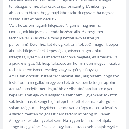
kísérletezésre nem állítanám, hogy abban a a csemete nagyon
tehetséges lenne, akár csak az iparosi szintig. (Amiben igen,
abban sem biztos, hogy majd kibontakozk egyszer, ha negyed
század alatt ez nem derült ki)
"Az alkotás önmagunk kifejezése.". Igen is meg nem is.
Önmagunk kifejezése a rendelkezésre álló, és megismert
technikával. AKár csak a mindig kéznél levő testtel (ld.
pantomim). De ehhez két dolog kell, ami több. Önmagunk éppen
aktuális kifejezésének képessége (önismeret, gondolati
integritás, ilyesmi), és az adott technika megléte, és ismerete. Ez
a picikre is igaz. (ld. hospitalizáció, amikor minden megvan, csak a
technika nem ismert esetleg, vagy az igény hiányzik)
Ami a sablonokat, instant technikákat illeti, alig hiszem, hogy sok
festő tudna megalkotni egy ecsetet, de szépen le tudja rajzolni
azt. Már amelyik, mert legutóbb az Albertinában láttam olyan
képeket, amit egy ovis letagadna szerintem. Egyébként sokszor,
sok festő másol. Rengeteg tájképet festettek, és napraforgót is
sokan. Mégis mindegyikben benne van a tárgy mellett a festő is.
A sablon mentén dolgozást nem tartom az ördög művének.
Ahogy a kifestőkönyveket sem. Ha a gyereket arra biztatják,
"hogy itt egy képe, fesd le ahogy látod", az a kisebb bajok egyike