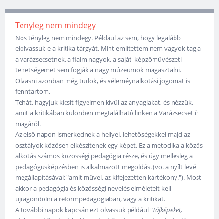
Tényleg nem mindegy
Nos tényleg nem mindegy. Például az sem, hogy legalább
elolvassuk-e a kritika tárgyát. Mint említettem nem vagyok tagja
a varázsecsetnek, a fiaim nagyok, a saját képzőművészeti
tehetségemet sem fogják a nagy múzeumok magasztalni.
Olvasni azonban még tudok, és véleméynalkotási jogomat is
fenntartom.
Tehát, hagyjuk kicsit figyelmen kívül az anyagiakat, és nézzük,
amit a kritikában különben megtalálható linken a Varázsecset ír
magáról.
Az első napon ismerkednek a hellyel, lehetőségekkel majd az
osztályok közösen elkészítenek egy képet. Ez a metodika a közös
alkotás számos közösségi pedagógia része, és úgy mellesleg a
pedagógusképzésben is alkalmazott megoldás. (vö. a nyílt levél
megállapításával: "amit művel, az kifejezetten kártékony."). Most
akkor a pedagógia és közösségi nevelés elméleteit kell
újragondolni a reformpedagógiában, vagy a kritikát.
A további napok kapcsán ezt olvassuk például "
Tájképeket,