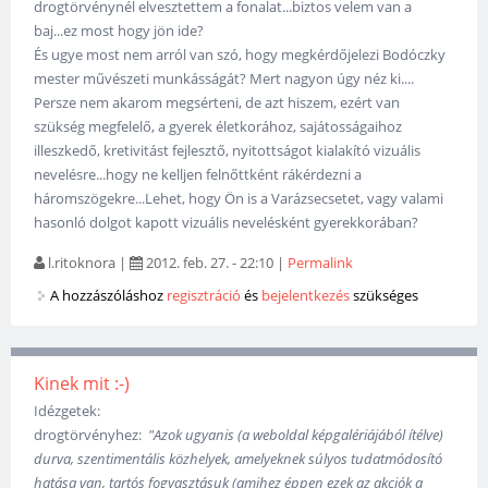
drogtörvénynél elvesztettem a fonalat...biztos velem van a
baj...ez most hogy jön ide?
És ugye most nem arról van szó, hogy megkérdőjelezi Bodóczky
mester művészeti munkásságát? Mert nagyon úgy néz ki....
Persze nem akarom megsérteni, de azt hiszem, ezért van
szükség megfelelő, a gyerek életkorához, sajátosságaihoz
illeszkedő, kretivitást fejlesztő, nyitottságot kialakító vizuális
nevelésre...hogy ne kelljen felnőttként rákérdezni a
háromszögekre...Lehet, hogy Ön is a Varázsecsetet, vagy valami
hasonló dolgot kapott vizuális nevelésként gyerekkorában?
l.ritoknora
|
2012. feb. 27. - 22:10
|
Permalink
A hozzászóláshoz
regisztráció
és
bejelentkezés
szükséges
Kinek mit :-)
Idézgetek:
drogtörvényhez:
"Azok ugyanis (a weboldal képgalériájából ítélve)
durva, szentimentális közhelyek, amelyeknek súlyos tudatmódosító
hatása van, tartós fogyasztásuk (amihez éppen ezek az akciók a