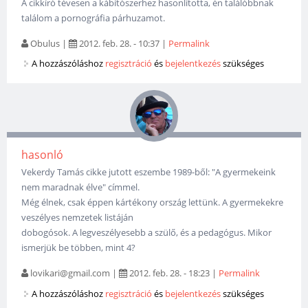
A cikkíró tévesen a kábítószerhez hasonlította, én találóbbnak
találom a pornográfia párhuzamot.
Obulus
|
2012. feb. 28. - 10:37
|
Permalink
A hozzászóláshoz
regisztráció
és
bejelentkezés
szükséges
hasonló
Vekerdy Tamás cikke jutott eszembe 1989-ből: "A gyermekeink
nem maradnak élve" címmel.
Még élnek, csak éppen kártékony ország lettünk. A gyermekekre
veszélyes nemzetek listáján
dobogósok. A legveszélyesebb a szülő, és a pedagógus. Mikor
ismerjük be többen, mint 4?
lovikari@gmail.com
|
2012. feb. 28. - 18:23
|
Permalink
A hozzászóláshoz
regisztráció
és
bejelentkezés
szükséges