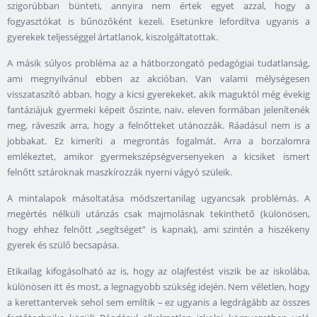
szigorúbban bünteti, annyira nem értek egyet azzal, hogy a
fogyasztókat is bűnözőként kezeli. Esetünkre lefordítva ugyanis a
gyerekek teljességgel ártatlanok, kiszolgáltatottak.
A másik súlyos probléma az a hátborzongató pedagógiai tudatlanság,
ami megnyilvánul ebben az akcióban. Van valami mélységesen
visszataszító abban, hogy a kicsi gyerekeket, akik maguktól még évekig
fantáziájuk gyermeki képeit őszinte, naiv, eleven formában jelenítenék
meg, ráveszik arra, hogy a felnőtteket utánozzák. Ráadásul nem is a
jobbakat. Ez kimeríti a megrontás fogalmát. Arra a borzalomra
emlékeztet, amikor gyermekszépségversenyeken a kicsiket ismert
felnőtt sztároknak maszkírozzák nyerni vágyó szüleik.
A mintalapok másoltatása módszertanilag ugyancsak problémás. A
megértés nélküli utánzás csak majmolásnak tekinthető (különösen,
hogy ehhez felnőtt „segítséget” is kapnak), ami szintén a hiszékeny
gyerek és szülő becsapása.
Etikailag kifogásolható az is, hogy az olajfestést viszik be az iskolába,
különösen itt és most, a legnagyobb szükség idején. Nem véletlen, hogy
a kerettantervek sehol sem említik – ez ugyanis a legdrágább az összes