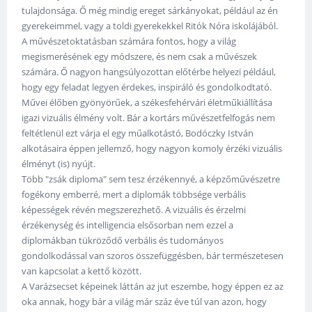
tulajdonsága. Ő még mindig ereget sárkányokat, például az én
gyerekeimmel, vagy a toldi gyerekekkel Ritók Nóra iskolájából.
A művészetoktatásban számára fontos, hogy a világ
megismerésének egy módszere, és nem csak a művészek
számára. Ő nagyon hangsúlyozottan előtérbe helyezi például,
hogy egy feladat legyen érdekes, inspiráló és gondolkodtató.
Művei élőben gyönyörűek, a székesfehérvári életműkiállítása
igazi vizuális élmény volt. Bár a kortárs művészetfelfogás nem
feltétlenül ezt várja el egy műalkotástó, Bodóczky István
alkotásaira éppen jellemző, hogy nagyon komoly érzéki vizuális
élményt (is) nyújt.
Több "zsák diploma" sem tesz érzékennyé, a képzőművészetre
fogékony emberré, mert a diplomák többsége verbális
képességek révén megszerezhető. A vizuális és érzelmi
érzékenység és intelligencia elsősorban nem ezzel a
diplomákban tükröződő verbális és tudományos
gondolkodással van szoros összefüggésben, bár természetesen
van kapcsolat a kettő között.
A Varázsecset képeinek láttán az jut eszembe, hogy éppen ez az
oka annak, hogy bár a világ már száz éve túl van azon, hogy