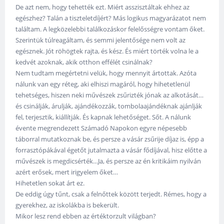
De azt nem, hogy tehették ezt. Miért asszisztáltak ehhez az
egészhez? Talán a tiszteletdíjért? Más logikus magyarázatot nem
találtam. A legközelebbi találkozáskor felelősségre vontam őket.
Szerintük túlreagáltam, és semmi jelentősége nem volt az
egésznek. Jót röhögtek rajta, és kész. És miért törték volna le a
kedvét azoknak, akik otthon effélét csinálnak?
Nem tudtam megértetni velük, hogy mennyit ártottak. Azóta
nálunk van egy réteg, aki elhiszi magáról, hogy hihetetlenül
tehetséges, hiszen neki művészek zsűrizték jónak az alkotását…
és csinálják, árulják, ajándékozzák, tombolaajándéknak ajánlják
fel, terjesztik, kiállítják. És kapnak lehetőséget. Sőt. A nálunk
évente megrendezett Számadó Napokon egyre népesebb
táborral mutatkoznak be, és persze a vásár zsűrije díjaz is, épp a
forrasztópákával égetőt jutalmazta a vásár fődíjával, hisz előtte a
művészek is megdicsérték…Ja, és persze az én kritikáim nyilván
azért erősek, mert irigyelem őket…
Hihetetlen sokat árt ez.
De eddig úgy tűnt, csak a felnőttek között terjedt. Rémes, hogy a
gyerekhez, az iskolákba is bekerült.
Mikor lesz rend ebben az értéktorzult világban?