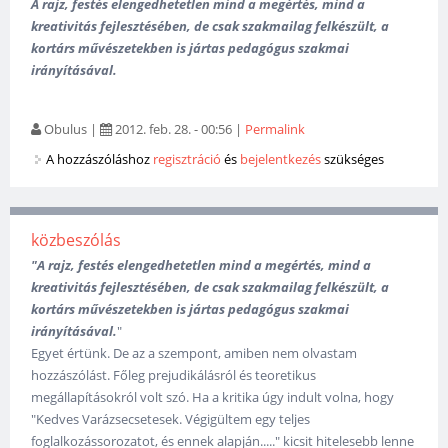
A rajz, festés elengedhetetlen mind a megértés, mind a
kreativitás fejlesztésében, de csak szakmailag felkészült, a
kortárs művészetekben is jártas pedagógus szakmai
irányításával.
Obulus
|
2012. feb. 28. - 00:56
|
Permalink
A hozzászóláshoz
regisztráció
és
bejelentkezés
szükséges
közbeszólás
"A rajz, festés elengedhetetlen mind a megértés, mind a
kreativitás fejlesztésében, de csak szakmailag felkészült, a
kortárs művészetekben is jártas pedagógus szakmai
irányításával.
"
Egyet értünk. De az a szempont, amiben nem olvastam
hozzászólást. Főleg prejudikálásról és teoretikus
megállapításokról volt szó. Ha a kritika úgy indult volna, hogy
"Kedves Varázsecsetesek. Végigültem egy teljes
foglalkozássorozatot, és ennek alapján....." kicsit hitelesebb lenne