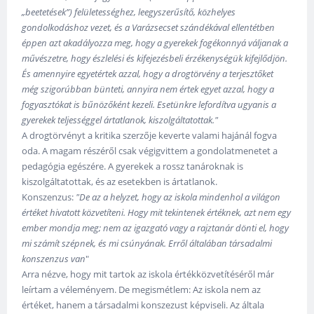
„beetetések”) felületességhez, leegyszerűsítő, közhelyes
gondolkodáshoz vezet, és a Varázsecset szándékával ellentétben
éppen azt akadályozza meg, hogy a gyerekek fogékonnyá váljanak a
művészetre, hogy észlelési és kifejezésbeli érzékenységük kifejlődjön.
És amennyire egyetértek azzal, hogy a drogtörvény a terjesztőket
még szigorúbban bünteti, annyira nem értek egyet azzal, hogy a
fogyasztókat is bűnözőként kezeli. Esetünkre lefordítva ugyanis a
gyerekek teljességgel ártatlanok, kiszolgáltatottak."
A drogtörvényt a kritika szerzője keverte valami hajánál fogva
oda. A magam részéről csak végigvittem a gondolatmenetet a
pedagógia egészére. A gyerekek a rossz tanároknak is
kiszolgáltatottak, és az esetekben is ártatlanok.
Konszenzus:
"De az a helyzet, hogy az iskola mindenhol a világon
értéket hivatott közvetíteni. Hogy mit tekintenek értéknek, azt nem egy
ember mondja meg; nem az igazgató vagy a rajztanár dönti el, hogy
mi számít szépnek, és mi csúnyának. Erről általában társadalmi
konszenzus van
"
Arra nézve, hogy mit tartok az iskola értékközvetítéséről már
leírtam a véleményem. De megismétlem: Az iskola nem az
értéket, hanem a társadalmi konszezust képviseli. Az általa