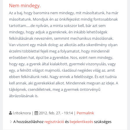
Nem mindegy.
Az a baj, hogy baromira nem mindegy, mit másoltatunk, ha már
másoltatunk. Mondjuk én az önkifejezést mindig fontosabbnak
tartottam.....de nyilván, a minta sokszor kell, bár azt sem
mindegy, hogy adjuk a gyereknek, én inkább lehetőségek
felkínálásának nevezném, semmint mechanikus másolásnak.
Van viszont egy másik dolog: az alkotás adta sikerélmény olyan
érzelmi többlettel fejeli meg a folyamatot, hogy mindennél
erősebben hat, épül be a gyerekbe. Nos, ezért nem mindegy,
hogy egy, a gyerek által kialakított, gyermeki viszonyulás, vagy
egy, a felnőtt világot majmoló, ráadásul negédes világ az, amit
ebben felkínálunk neki. Nagy ennek a felelőssége. És ezt tudnia
kell annak, aki gyerekekkel alkot. Mindennek megvan az ideje. A
tájképnek, csendéletnek, meg a gyermek öntörvényű
ábrázolásának is.
l.ritoknora
|
2012. feb. 27. - 19:14
|
Permalink
A hozzászóláshoz
regisztráció
és
bejelentkezés
szükséges