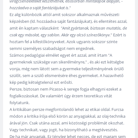
virágcsendéleteket készíthetnek, elsősorban mintalapok alapján, -
hozzáadva a saját fantáziájukat is
."
Ez alig különbözik attól amit sokszor alkalmaznak művészeti
képzésben (ld. hozzáadva saját fantáziájukat), és ellentétes azzal,
amit én kaptam válaszként
"Amit gyártanak, biztosan mutatós, de
csak egy másolat, egy sablon. Akár egy olcsó színezőkönyv.
" Ezért is
hoztam fel a kifestőkönyveket. Azok ugyanis sokszor szinte
semmi személyes szabadságot nem engednek.
Számos pedagógiai elmélet egyet ért azzal, amit írtam "A
gyermeknek szüksége van sikerélményre," , és aki ezt kétségbe
vonja, még nem látott sem a gyermeke teljesítményének örülő
szülőt, sem a szülő elismerésére éhes gyermeket. A hazavihető
kép pedig kétségtelenül ezt erősíti.
Persze, biztosan nem Picasso-k serege fogja elhagyni ezeket a
foglalkozásokat. De valamiért úgy érzem teoretikus vitát
folytatunk.
A kritikában persze megfontolandó lehet az etikai oldal. Furcsa
módon a kritika írója első körön az anyagiakkal, az olaj-technika
árával jön. Csak utána azzal, ami közösségi problémát okozhat.
Vagy technikait, vagy jogit, ha bizonyítható a megtévesztés.
De ha már anyagiak. Ez tényleg lehet necces, de ezt magam sem