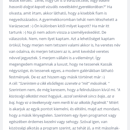
Másik kérdés: "
Lehet, hogy Ön is a Varázsecsetet, vagy valami
hasonló dolgot kapott vizuális nevelésként gyerekkorában?
" Ha
olvasta, amit írtam, akkor látható, hogy a kisebbik fiam is
negyedszázados. A gyermekkoromban tehát nem létezhetett a
Varázsecset :-) Ön különben kitől milyet kapott? Ha már itt
tartunk :-) Na jó nem adom vissza a személyeskedést. De
válaszolok. Nem, nem ilyet kaptam. Azt a lehetőséget kaptam
örökül, hogy merjen nem tetszeni valami akkor is, ha veretes név
van odaírva, és merjen tetszeni az is, amit kevésbé veretes
névvel jegyeztek. S merjem vállalni is a véleményt. Így
megengedem magamnak a luxust, hogy ne tessenek Kassák
négyszögei, és tessenek egyes, a modern galériákban látható
festmények. De ez azt hiszem egy másik történet már :-)
A cél: "
Szerintem a cikk elsődleges üzenete a "mit" másolnak. "
Szerintem nem, de még keresem, hogy a felinduláson kívül mi
. "A
közösségi alkotást most hagyjuk...azzal senkinek sincs baja...az a
baj, hogy ez a tevékenység nem meríti ki az alkotás fogalmát.
" MIért
is akarjuk az egyik pontot kiemelni, és elitélni, majd azt mondani,
hogy a másik lényegtelen. Szerintem egy ilyen programot vagy
egészében érdemes kezelni vagy sehogy. Szóval igen, van
közösségi alkotás a program szerint, az tehát jó, a mit másolnak-