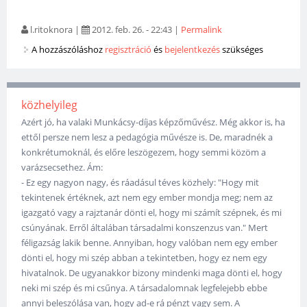
l.ritoknora
|
2012. feb. 26. - 22:43
|
Permalink
A hozzászóláshoz
regisztráció
és
bejelentkezés
szükséges
közhelyileg
Azért jó, ha valaki Munkácsy-díjas képzőművész. Még akkor is, ha
ettől persze nem lesz a pedagógia művésze is. De, maradnék a
konkrétumoknál, és előre leszögezem, hogy semmi közöm a
varázsecsethez. Ám:
- Ez egy nagyon nagy, és ráadásul téves közhely: "Hogy mit
tekintenek értéknek, azt nem egy ember mondja meg; nem az
igazgató vagy a rajztanár dönti el, hogy mi számít szépnek, és mi
csúnyának. Erről általában társadalmi konszenzus van." Mert
féligazság lakik benne. Annyiban, hogy valóban nem egy ember
dönti el, hogy mi szép abban a tekintetben, hogy ez nem egy
hivatalnok. De ugyanakkor bizony mindenki maga dönti el, hogy
neki mi szép és mi csűnya. A társadalomnak legfelejebb ebbe
annyi beleszólása van, hogy ad-e rá pénzt vagy sem. A