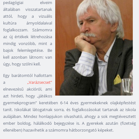
pedagógiai elveim
általában visszatartanak
attól, hogy a vizuális
kultúra árnyoldalaival
foglalkozzam. Számomra
az új értékek létrehozása
mindig vonzóbb, mint a
bajok felemlegetése. Be
kell azonban látnom: van
úgy, hogy szólni kell.
Egy barátomtól hallottam
a
„Varázsecset”
elnevezésű akcióról, ami
azt hirdeti, hogy „játékos
gyermekprogram” keretében 6-14 éves gyermekeknek olajképfestést
tanít. Iskolákat látogatnak sorra, és foglalkozásokat tartanak az iskola
aulájában. Mindez honlapjukon olvasható, ahogy a sok megtévesztett
ember boldog, hálálkodó bejegyzése is. A gyerekek azután (fizetség
ellenében) hazavihetik a számomra hátborzongató képeket.