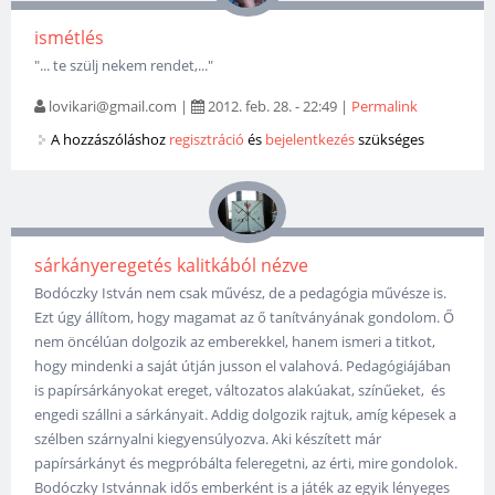
ismétlés
"... te szülj nekem rendet,..."
lovikari@gmail.com
|
2012. feb. 28. - 22:49
|
Permalink
A hozzászóláshoz
regisztráció
és
bejelentkezés
szükséges
sárkányeregetés kalitkából nézve
Bodóczky István nem csak művész, de a pedagógia művésze is.
Ezt úgy állítom, hogy magamat az ő tanítványának gondolom. Ő
nem öncélúan dolgozik az emberekkel, hanem ismeri a titkot,
hogy mindenki a saját útján jusson el valahová. Pedagógiájában
is papírsárkányokat ereget, változatos alakúakat, színűeket, és
engedi szállni a sárkányait. Addig dolgozik rajtuk, amíg képesek a
szélben szárnyalni kiegyensúlyozva. Aki készített már
papírsárkányt és megpróbálta feleregetni, az érti, mire gondolok.
Bodóczky Istvánnak idős emberként is a játék az egyik lényeges