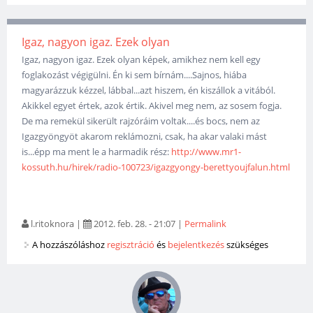
Igaz, nagyon igaz. Ezek olyan
Igaz, nagyon igaz. Ezek olyan képek, amikhez nem kell egy
foglakozást végigülni. Én ki sem bírnám....Sajnos, hiába
magyarázzuk kézzel, lábbal...azt hiszem, én kiszállok a vitából.
Akikkel egyet értek, azok értik. Akivel meg nem, az sosem fogja.
De ma remekül sikerült rajzóráim voltak....és bocs, nem az
Igazgyöngyöt akarom reklámozni, csak, ha akar valaki mást
is...épp ma ment le a harmadik rész:
http://www.mr1-
kossuth.hu/hirek/radio-100723/igazgyongy-berettyoujfalun.html
l.ritoknora
|
2012. feb. 28. - 21:07
|
Permalink
A hozzászóláshoz
regisztráció
és
bejelentkezés
szükséges