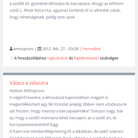
a szülők és gyerekek lehúzása és becsapása. Ahogy az előttem
szóló L. Ritok Nóra írta, ugyanaz történik itt is: elhitetik velük,
hogy tehetségesek, pedig nem azok.
emsoproni
|
2012. feb. 27. - 03:28
|
Permalink
A hozzászóláshoz
regisztráció
és
bejelentkezés
szükséges
Válasz a válaszra
Kedves EMSoproni,
A végéről kezdve, a lehúzással kapcsolatban magam is
megemlékeztem egy fél mondat erejéig. Ebben nem vitatkozunk
azt hiszem. Hogy mennyi a becsapásértéke? Sokszor nagy, bár
az, hogy a szülőt mennyire lehet becsapni, az a szülő ön, és
környezetismeretétől függ.
A fiaim sok mindenféléje kering itt a lakásban, de azért számos