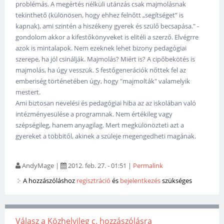
problémás. A megértés nélküli utánzás csak majmolásnak
tekinthető (különösen, hogy ehhez felnőtt „segítséget” is
kapnak), ami szintén a hiszékeny gyerek és szülő becsapása." -
gondolom akkor a kifestőkönyveket is elitéli a szerző. Elvégrre
azok is mintalapok. Nem ezeknek lehet bizony pedagógiai
szerepe, ha jól csinálják. Majmolás? Miért is? A cipőbekötés is
majmolás, ha úgy vesszük. S festőgenerációk nőttek fel az
emberiség történetében úgy, hogy "majmolták" valamelyik
mestert.
Ami biztosan nevelési és pedagógiai hiba az az iskolában való
intézményesülése a programnak. Nem értékileg vagy
szépségileg, hanem anyagilag. Mert megkülönözteti azt a
gyereket a többitől, akinek a szüleje megengedheti magának.
AndyMage
|
2012. feb. 27. - 01:51
|
Permalink
A hozzászóláshoz
regisztráció
és
bejelentkezés
szükséges
Válasz a Közhelyileg c. hozzászólásra