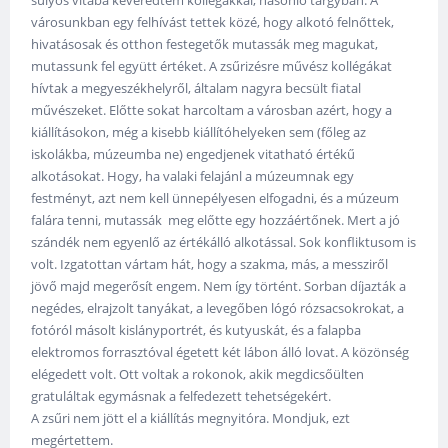
városunkban egy felhívást tettek közé, hogy alkotó felnőttek,
hivatásosak és otthon festegetők mutassák meg magukat,
mutassunk fel együtt értéket. A zsűrizésre művész kollégákat
hívtak a megyeszékhelyről, általam nagyra becsült fiatal
művészeket. Előtte sokat harcoltam a városban azért, hogy a
kiállításokon, még a kisebb kiállítóhelyeken sem (főleg az
iskolákba, múzeumba ne) engedjenek vitatható értékű
alkotásokat. Hogy, ha valaki felajánl a múzeumnak egy
festményt, azt nem kell ünnepélyesen elfogadni, és a múzeum
falára tenni, mutassák meg előtte egy hozzáértőnek. Mert a jó
szándék nem egyenlő az értékálló alkotással. Sok konfliktusom is
volt. Izgatottan vártam hát, hogy a szakma, más, a messziről
jövő majd megerősít engem. Nem így történt. Sorban díjazták a
negédes, elrajzolt tanyákat, a levegőben lógó rózsacsokrokat, a
fotóról másolt kislányportrét, és kutyuskát, és a falapba
elektromos forrasztóval égetett két lábon álló lovat. A közönség
elégedett volt. Ott voltak a rokonok, akik megdicsőülten
gratuláltak egymásnak a felfedezett tehetségekért.
A zsűri nem jött el a kiállítás megnyitóra. Mondjuk, ezt
megértettem.