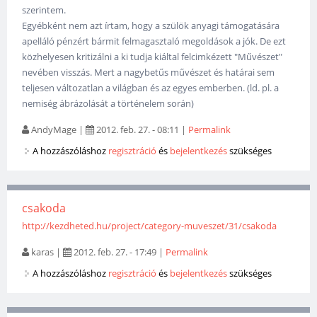
szerintem.
Egyébként nem azt írtam, hogy a szülök anyagi támogatására
apelláló pénzért bármit felmagasztaló megoldások a jók. De ezt
közhelyesen kritizálni a ki tudja kiáltal felcimkézett "Művészet"
nevében visszás. Mert a nagybetűs művészet és határai sem
teljesen változatlan a világban és az egyes emberben. (ld. pl. a
nemiség ábrázolását a történelem során)
AndyMage
|
2012. feb. 27. - 08:11
|
Permalink
A hozzászóláshoz
regisztráció
és
bejelentkezés
szükséges
csakoda
http://kezdheted.hu/project/category-muveszet/31/csakoda
karas
|
2012. feb. 27. - 17:49
|
Permalink
A hozzászóláshoz
regisztráció
és
bejelentkezés
szükséges