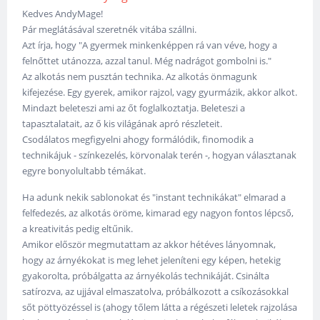
Kedves AndyMage!
Pár meglátásával szeretnék vitába szállni.
Azt írja, hogy "A gyermek minkenképpen rá van véve, hogy a
felnőttet utánozza, azzal tanul. Még nadrágot gombolni is."
Az alkotás nem pusztán technika. Az alkotás önmagunk
kifejezése. Egy gyerek, amikor rajzol, vagy gyurmázik, akkor alkot.
Mindazt beleteszi ami az őt foglalkoztatja. Beleteszi a
tapasztalatait, az ő kis világának apró részleteit.
Csodálatos megfigyelni ahogy formálódik, finomodik a
technikájuk - színkezelés, körvonalak terén -, hogyan választanak
egyre bonyolultabb témákat.
Ha adunk nekik sablonokat és "instant technikákat" elmarad a
felfedezés, az alkotás öröme, kimarad egy nagyon fontos lépcső,
a kreativitás pedig eltűnik.
Amikor először megmutattam az akkor hétéves lányomnak,
hogy az árnyékokat is meg lehet jeleníteni egy képen, hetekig
gyakorolta, próbálgatta az árnyékolás technikáját. Csinálta
satírozva, az ujjával elmaszatolva, próbálkozott a csíkozásokkal
sőt pöttyözéssel is (ahogy tőlem látta a régészeti leletek rajzolása