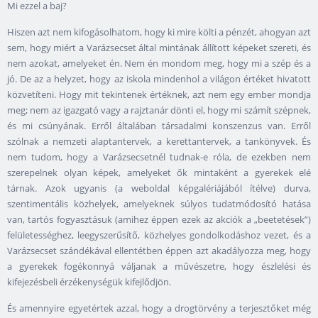
Mi ezzel a baj?
Hiszen azt nem kifogásolhatom, hogy ki mire költi a pénzét, ahogyan azt
sem, hogy miért a Varázsecset által mintának állított képeket szereti, és
nem azokat, amelyeket én. Nem én mondom meg, hogy mi a szép és a
jó. De az a helyzet, hogy az iskola mindenhol a világon értéket hivatott
közvetíteni. Hogy mit tekintenek értéknek, azt nem egy ember mondja
meg; nem az igazgató vagy a rajztanár dönti el, hogy mi számít szépnek,
és mi csúnyának. Erről általában társadalmi konszenzus van. Erről
szólnak a nemzeti alaptantervek, a kerettantervek, a tankönyvek. És
nem tudom, hogy a Varázsecsetnél tudnak-e róla, de ezekben nem
szerepelnek olyan képek, amelyeket ők mintaként a gyerekek elé
tárnak. Azok ugyanis (a weboldal képgalériájából ítélve) durva,
szentimentális közhelyek, amelyeknek súlyos tudatmódosító hatása
van, tartós fogyasztásuk (amihez éppen ezek az akciók a „beetetések”)
felületességhez, leegyszerűsítő, közhelyes gondolkodáshoz vezet, és a
Varázsecset szándékával ellentétben éppen azt akadályozza meg, hogy
a gyerekek fogékonnyá váljanak a művészetre, hogy észlelési és
kifejezésbeli érzékenységük kifejlődjön.
És amennyire egyetértek azzal, hogy a drogtörvény a terjesztőket még