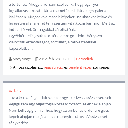
a történet. Ahogy arról sem szól senki, hogy egy ilyen
foglalkozássorozat után a csemeték mit látnak egy galéria-
kiállításon. Kiragadva a másolt képeket, indulatokat keltve és
levezetve aligha lehet tényszerűen vitatkozni bármiről. Mert az
indulati érvek önmagukkal cáfolhatóak.
Egyébként elég csak a történelemre gondolni, hányszor
kiáltottak értékválságot, torzulást, a művészetekkel
kapcsolatban.
AndyMage
|
2012. feb. 28. - 08:03
|
Permalink
A hozzászóláshoz
regisztráció
és
bejelentkezés
szükséges
válasz
"Ha a kritika úgy indult volna, hogy "Kedves Varázsecsetesek.
Végigültem egy teljes foglalkozássorozatot, és ennek alapján."
Nem kell végig ülni ahhoz, hogy az ember az ordenáré giccs
képek alapján megállapítsa, mennyire káros a Varázsecset
ténykedése.