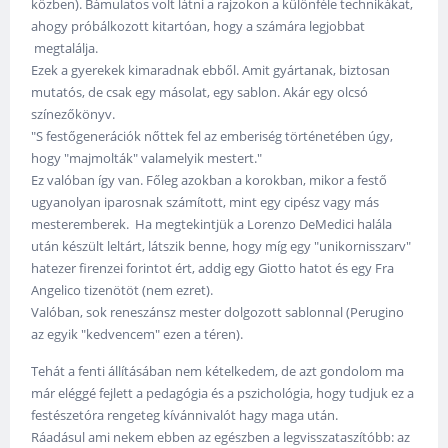
közben). Bámulatos volt látni a rajzokon a különféle technikákat,
ahogy próbálkozott kitartóan, hogy a számára legjobbat
megtalálja.
Ezek a gyerekek kimaradnak ebből. Amit gyártanak, biztosan
mutatós, de csak egy másolat, egy sablon. Akár egy olcsó
színezőkönyv.
"S festőgenerációk nőttek fel az emberiség történetében úgy,
hogy "majmolták" valamelyik mestert."
Ez valóban így van. Főleg azokban a korokban, mikor a festő
ugyanolyan iparosnak számított, mint egy cipész vagy más
mesteremberek. Ha megtekintjük a Lorenzo DeMedici halála
után készült leltárt, látszik benne, hogy míg egy "unikornisszarv"
hatezer firenzei forintot ért, addig egy Giotto hatot és egy Fra
Angelico tizenötöt (nem ezret).
Valóban, sok reneszánsz mester dolgozott sablonnal (Perugino
az egyik "kedvencem" ezen a téren).
Tehát a fenti állításában nem kételkedem, de azt gondolom ma
már eléggé fejlett a pedagógia és a pszichológia, hogy tudjuk ez a
festészetóra rengeteg kívánnivalót hagy maga után.
Ráadásul ami nekem ebben az egészben a legvisszataszítóbb: az