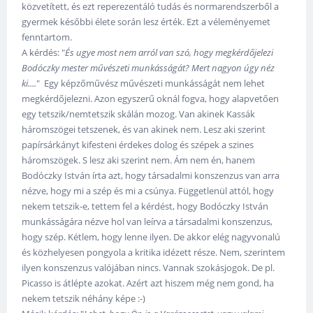
közvetített, és ezt reperezentáló tudás és normarendszerből a
gyermek későbbi élete során lesz érték. Ezt a véleményemet
fenntartom.
A kérdés: "
És ugye most nem arról van szó, hogy megkérdőjelezi
Bodóczky mester művészeti munkásságát? Mert nagyon úgy néz
ki....
" Egy képzőművész művészeti munkásságát nem lehet
megkérdőjelezni. Azon egyszerű oknál fogva, hogy alapvetően
egy tetszik/nemtetszik skálán mozog. Van akinek Kassák
háromszögei tetszenek, és van akinek nem. Lesz aki szerint
papírsárkányt kifesteni érdekes dolog és szépek a szines
háromszögek. S lesz aki szerint nem. Ám nem én, hanem
Bodóczky István írta azt, hogy társadalmi konszenzus van arra
nézve, hogy mi a szép és mi a csúnya. Függetlenül attól, hogy
nekem tetszik-e, tettem fel a kérdést, hogy Bodóczky István
munkásságára nézve hol van leírva a társadalmi konszenzus,
hogy szép. Kétlem, hogy lenne ilyen. De akkor elég nagyvonalú
és közhelyesen pongyola a kritika idézett része. Nem, szerintem
ilyen konszenzus valójában nincs. Vannak szokásjogok. De pl.
Picasso is átlépte azokat. Azért azt hiszem még nem gond, ha
nekem tetszik néhány képe :-)