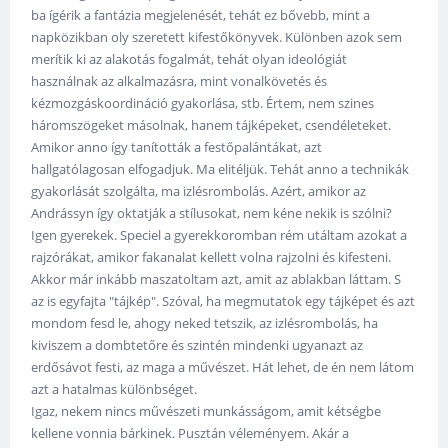
ba ígérik a fantázia megjelenését, tehát ez bővebb, mint a
napközikban oly szeretett kifestőkönyvek. Különben azok sem
merítik ki az alakotás fogalmát, tehát olyan ideológiát
használnak az alkalmazásra, mint vonalkövetés és
kézmozgáskoordináció gyakorlása, stb. Értem, nem szines
háromszögeket másolnak, hanem tájképeket, csendéleteket.
Amikor anno így tanították a festőpalántákat, azt
hallgatólagosan elfogadjuk. Ma elitéljük. Tehát anno a technikák
gyakorlását szolgálta, ma izlésrombolás. Azért, amikor az
Andrássyn így oktatják a stílusokat, nem kéne nekik is szólni?
Igen gyerekek. Speciel a gyerekkoromban rém utáltam azokat a
rajzórákat, amikor fakanalat kellett volna rajzolni és kifesteni.
Akkor már inkább maszatoltam azt, amit az ablakban láttam. S
az is egyfajta "tájkép". Szóval, ha megmutatok egy tájképet és azt
mondom fesd le, ahogy neked tetszik, az izlésrombolás, ha
kiviszem a dombtetőre és szintén mindenki ugyanazt az
erdősávot festi, az maga a művészet. Hát lehet, de én nem látom
azt a hatalmas különbséget.
Igaz, nekem nincs művészeti munkásságom, amit kétségbe
kellene vonnia bárkinek. Pusztán véleményem. Akár a