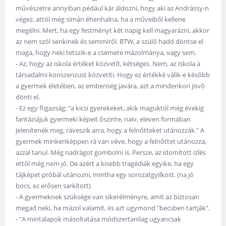
művészetre annyiban pédául kár áldozni, hogy aki az Andrássy-n
végez, attól még simán éhenhalna, ha a műveiből kellene
megélni. Mert, ha egy festményt két napig kell magyarázni, akkor
az nem szól senkinek és semmiről. BTW, a szülő hadd döntse el
maga, hogy neki tetszik-e a csemete mázolmánya, vagy sem.
- Az, hogy az iskola értéket közvetít, kétséges. Nem, az iskola a
társadalmi konszenzust közvetíti. Hogy ez értékké válik-e később
a gyermek életében, az emberiség javára, azt a mindenkori jövő
dönti el.
- Ez egy fligazság: "a kicsi gyerekeket, akik maguktól még évekig
fantáziájuk gyermeki képeit őszinte, naiv, eleven formában
jelenítenék meg, ráveszik arra, hogy a felnőtteket utánozzák." A
gyermek minkenképpen rá van véve, hogy a felnőttet utánozza,
azzal tanul. Még nadrágot gombolni is. Persze, az idomított izlés
ettől még nem jó. De azért a kisebb tragédiák egyike, ha egy
tájképet próbál utánozni, mintha egy sorozatgyilkost. (na jó
bocs, ez erősen sarkított)
- A gyermeknek szüksége van sikerélményre, amit az biztosan
megad neki, ha mázol valamit, és azt ugymond "becsben tartják".
- "A mintalapok másoltatása módszertanilag ugyancsak