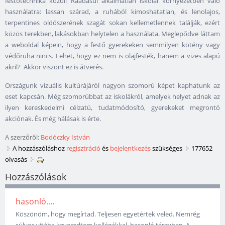
festőtechnika közül! Ráadásul alkalmatlan iskolai környezetben való
használatra: lassan szárad, a ruhából kimoshatatlan, és lenolajos,
terpentines oldószerének szagát sokan kellemetlennek találják, ezért
közös terekben, lakásokban helytelen a használata. Meglepődve láttam
a weboldal képein, hogy a festő gyerekeken semmilyen kötény vagy
védőruha nincs. Lehet, hogy ez nem is olajfesték, hanem a vizes alapú
akril? Akkor viszont ez is átverés.
Országunk vizuális kultúrájáról nagyon szomorú képet kaphatunk az
eset kapcsán. Még szomorúbbat az iskolákról, amelyek helyet adnak az
ilyen kereskedelmi célzatú, tudatmódosító, gyerekeket megrontó
akciónak. És még hálásak is érte.
A szerzőről:
Bodóczky István
A hozzászóláshoz
regisztráció
és
bejelentkezés
szükséges
177652
olvasás
Hozzászólások
hasonló....
Köszönöm, hogy megírtad. Teljesen egyetértek veled. Nemrég
súlyos vitába keveredtem kollégákkal, hasonló tárgyban. A