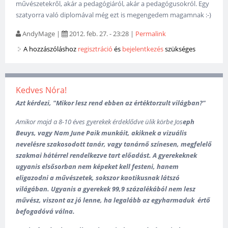
művészetekről, akár a pedagógiáról, akár a pedagógusokról. Egy
szatyorra való diplomával még ezt is megengedem magamnak :-)
AndyMage
|
2012. feb. 27. - 23:28
|
Permalink
A hozzászóláshoz
regisztráció
és
bejelentkezés
szükséges
Kedves Nóra!
Azt kérdezi, "Mikor lesz rend ebben az értéktorzult világban?"
Amikor majd a 8-10 éves gyerekek érdeklődve ülik körbe
Jos
eph
Beuys, vagy Nam June Paik munkáit, akiknek a vizuális
nevelésre szakosodott tanár, vagy tanárnő színesen, megfelelő
szakmai hátérrel rendelkezve tart előadást. A gyerekeknek
ugyanis elsősorban nem képeket kell festeni, hanem
eligazodni a művészetek, sokszor kaotikusnak látszó
világában. U
gyanis a gyerekek 99,9 százalékából nem lesz
művész, viszont az jó lenne, ha legalább az egyharmaduk értő
befogadóvá válna.