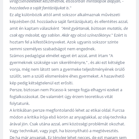
virágcsendéleteket készíthetnek, elsősorban mintalapok alapján, -
hozzáadva a saját fantáziájukat is
."
Ez alig különbözik attól amit sokszor alkalmaznak művészeti
képzésben (ld. hozzáadva saját fantáziájukat), és ellentétes azzal,
amit én kaptam válaszként
"Amit gyártanak, biztosan mutatós, de
csak egy másolat, egy sablon. Akár egy olcsó színezőkönyv.
" Ezért is
hoztam fel a kifestőkönyveket. Azok ugyanis sokszor szinte
semmi személyes szabadságot nem engednek.
Számos pedagógiai elmélet egyet ért azzal, amit írtam "A
gyermeknek szüksége van sikerélményre," , és aki ezt kétségbe
vonja, még nem látott sem a gyermeke teljesítményének örülő
szülőt, sem a szülő elismerésére éhes gyermeket. A hazavihető
kép pedig kétségtelenül ezt erősíti.
Persze, biztosan nem Picasso-k serege fogja elhagyni ezeket a
foglalkozásokat. De valamiért úgy érzem teoretikus vitát
folytatunk.
A kritikában persze megfontolandó lehet az etikai oldal. Furcsa
módon a kritika írója első körön az anyagiakkal, az olaj-technika
árával jön. Csak utána azzal, ami közösségi problémát okozhat.
Vagy technikait, vagy jogit, ha bizonyítható a megtévesztés.
De ha már anyagiak. Ez tényleg lehet necces, de ezt magam sem