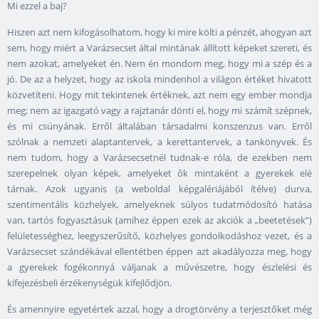
Mi ezzel a baj?
Hiszen azt nem kifogásolhatom, hogy ki mire költi a pénzét, ahogyan azt
sem, hogy miért a Varázsecset által mintának állított képeket szereti, és
nem azokat, amelyeket én. Nem én mondom meg, hogy mi a szép és a
jó. De az a helyzet, hogy az iskola mindenhol a világon értéket hivatott
közvetíteni. Hogy mit tekintenek értéknek, azt nem egy ember mondja
meg; nem az igazgató vagy a rajztanár dönti el, hogy mi számít szépnek,
és mi csúnyának. Erről általában társadalmi konszenzus van. Erről
szólnak a nemzeti alaptantervek, a kerettantervek, a tankönyvek. És
nem tudom, hogy a Varázsecsetnél tudnak-e róla, de ezekben nem
szerepelnek olyan képek, amelyeket ők mintaként a gyerekek elé
tárnak. Azok ugyanis (a weboldal képgalériájából ítélve) durva,
szentimentális közhelyek, amelyeknek súlyos tudatmódosító hatása
van, tartós fogyasztásuk (amihez éppen ezek az akciók a „beetetések”)
felületességhez, leegyszerűsítő, közhelyes gondolkodáshoz vezet, és a
Varázsecset szándékával ellentétben éppen azt akadályozza meg, hogy
a gyerekek fogékonnyá váljanak a művészetre, hogy észlelési és
kifejezésbeli érzékenységük kifejlődjön.
És amennyire egyetértek azzal, hogy a drogtörvény a terjesztőket még