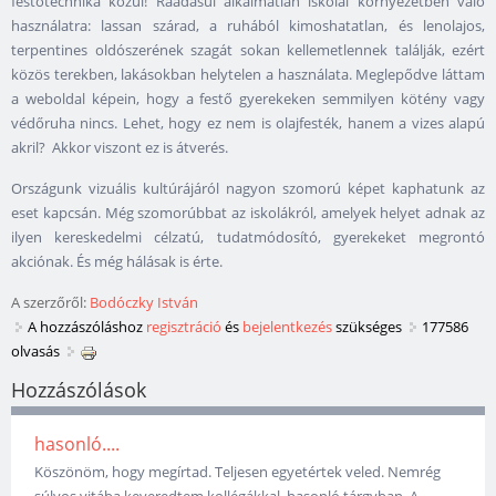
festőtechnika közül! Ráadásul alkalmatlan iskolai környezetben való
használatra: lassan szárad, a ruhából kimoshatatlan, és lenolajos,
terpentines oldószerének szagát sokan kellemetlennek találják, ezért
közös terekben, lakásokban helytelen a használata. Meglepődve láttam
a weboldal képein, hogy a festő gyerekeken semmilyen kötény vagy
védőruha nincs. Lehet, hogy ez nem is olajfesték, hanem a vizes alapú
akril? Akkor viszont ez is átverés.
Országunk vizuális kultúrájáról nagyon szomorú képet kaphatunk az
eset kapcsán. Még szomorúbbat az iskolákról, amelyek helyet adnak az
ilyen kereskedelmi célzatú, tudatmódosító, gyerekeket megrontó
akciónak. És még hálásak is érte.
A szerzőről:
Bodóczky István
A hozzászóláshoz
regisztráció
és
bejelentkezés
szükséges
177586
olvasás
Hozzászólások
hasonló....
Köszönöm, hogy megírtad. Teljesen egyetértek veled. Nemrég
súlyos vitába keveredtem kollégákkal, hasonló tárgyban. A