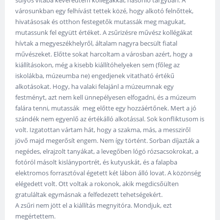
városunkban egy felhívást tettek közé, hogy alkotó felnőttek,
hivatásosak és otthon festegetők mutassák meg magukat,
mutassunk fel együtt értéket. A zsűrizésre művész kollégákat
hívtak a megyeszékhelyről, általam nagyra becsült fiatal
művészeket. Előtte sokat harcoltam a városban azért, hogy a
kiállításokon, még a kisebb kiállítóhelyeken sem (főleg az
iskolákba, múzeumba ne) engedjenek vitatható értékű
alkotásokat. Hogy, ha valaki felajánl a múzeumnak egy
festményt, azt nem kell ünnepélyesen elfogadni, és a múzeum
falára tenni, mutassák meg előtte egy hozzáértőnek. Mert a jó
szándék nem egyenlő az értékálló alkotással. Sok konfliktusom is
volt. Izgatottan vártam hát, hogy a szakma, más, a messziről
jövő majd megerősít engem. Nem így történt. Sorban díjazták a
negédes, elrajzolt tanyákat, a levegőben lógó rózsacsokrokat, a
fotóról másolt kislányportrét, és kutyuskát, és a falapba
elektromos forrasztóval égetett két lábon álló lovat. A közönség
elégedett volt. Ott voltak a rokonok, akik megdicsőülten
gratuláltak egymásnak a felfedezett tehetségekért.
A zsűri nem jött el a kiállítás megnyitóra. Mondjuk, ezt
megértettem.