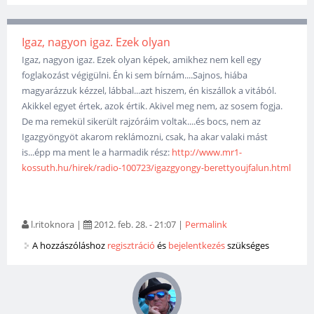
Igaz, nagyon igaz. Ezek olyan
Igaz, nagyon igaz. Ezek olyan képek, amikhez nem kell egy
foglakozást végigülni. Én ki sem bírnám....Sajnos, hiába
magyarázzuk kézzel, lábbal...azt hiszem, én kiszállok a vitából.
Akikkel egyet értek, azok értik. Akivel meg nem, az sosem fogja.
De ma remekül sikerült rajzóráim voltak....és bocs, nem az
Igazgyöngyöt akarom reklámozni, csak, ha akar valaki mást
is...épp ma ment le a harmadik rész:
http://www.mr1-
kossuth.hu/hirek/radio-100723/igazgyongy-berettyoujfalun.html
l.ritoknora
|
2012. feb. 28. - 21:07
|
Permalink
A hozzászóláshoz
regisztráció
és
bejelentkezés
szükséges