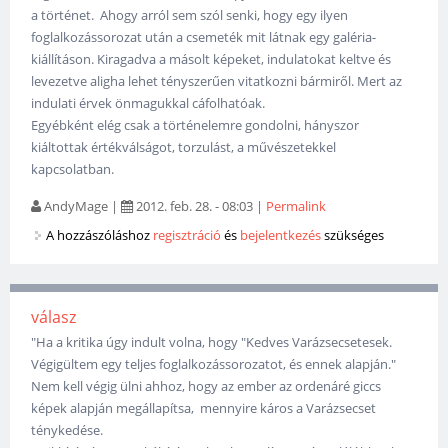
a történet. Ahogy arról sem szól senki, hogy egy ilyen
foglalkozássorozat után a csemeték mit látnak egy galéria-
kiállításon. Kiragadva a másolt képeket, indulatokat keltve és
levezetve aligha lehet tényszerűen vitatkozni bármiről. Mert az
indulati érvek önmagukkal cáfolhatóak.
Egyébként elég csak a történelemre gondolni, hányszor
kiáltottak értékválságot, torzulást, a művészetekkel
kapcsolatban.
AndyMage
|
2012. feb. 28. - 08:03
|
Permalink
A hozzászóláshoz
regisztráció
és
bejelentkezés
szükséges
válasz
"Ha a kritika úgy indult volna, hogy "Kedves Varázsecsetesek.
Végigültem egy teljes foglalkozássorozatot, és ennek alapján."
Nem kell végig ülni ahhoz, hogy az ember az ordenáré giccs
képek alapján megállapítsa, mennyire káros a Varázsecset
ténykedése.