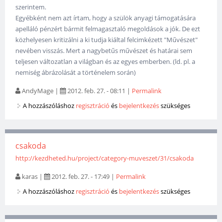
szerintem.
Egyébként nem azt írtam, hogy a szülök anyagi támogatására
apelláló pénzért bármit felmagasztaló megoldások a jók. De ezt
közhelyesen kritizálni a ki tudja kiáltal felcimkézett "Művészet"
nevében visszás. Mert a nagybetűs művészet és határai sem
teljesen változatlan a világban és az egyes emberben. (ld. pl. a
nemiség ábrázolását a történelem során)
AndyMage
|
2012. feb. 27. - 08:11
|
Permalink
A hozzászóláshoz
regisztráció
és
bejelentkezés
szükséges
csakoda
http://kezdheted.hu/project/category-muveszet/31/csakoda
karas
|
2012. feb. 27. - 17:49
|
Permalink
A hozzászóláshoz
regisztráció
és
bejelentkezés
szükséges