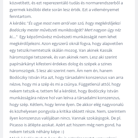
közvetített, és ezt reperezentáló tudás és normarendszerből a
gyermek későbbi élete során lesz érték. Ezt a véleményemet
fenntartom.
A kérdés: "
És ugye most nem arról van szó, hogy megkérdőjelezi
Bodóczky mester művészeti munkásságát? Mert nagyon úgy néz
ki....
" Egy képzőművész művészeti munkásságát nem lehet
megkérdőjelezni. Azon egyszerű oknál fogva, hogy alapvetően
egy tetszik/nemtetszik skálán mozog. Van akinek Kassák
háromszögei tetszenek, és van akinek nem. Lesz aki szerint
papírsárkányt kifesteni érdekes dolog és szépek a szines
háromszögek. S lesz aki szerint nem. Ám nem én, hanem
Bodóczky István írta azt, hogy társadalmi konszenzus van arra
nézve, hogy mi a szép és mi a csúnya. Függetlenül attól, hogy
nekem tetszik-e, tettem fel a kérdést, hogy Bodóczky István
munkásságára nézve hol van leírva a társadalmi konszenzus,
hogy szép. Kétlem, hogy lenne ilyen. De akkor elég nagyvonalú
és közhelyesen pongyola a kritika idézett része. Nem, szerintem
ilyen konszenzus valójában nincs. Vannak szokásjogok. De pl.
Picasso is átlépte azokat. Azért azt hiszem még nem gond, ha
nekem tetszik néhány képe :-)