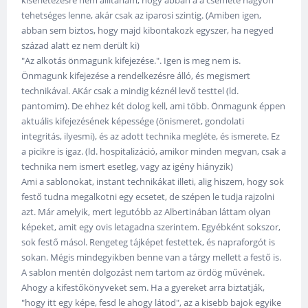
kísérletezésre nem állítanám, hogy abban a a csemete nagyon
tehetséges lenne, akár csak az iparosi szintig. (Amiben igen,
abban sem biztos, hogy majd kibontakozk egyszer, ha negyed
század alatt ez nem derült ki)
"Az alkotás önmagunk kifejezése.". Igen is meg nem is.
Önmagunk kifejezése a rendelkezésre álló, és megismert
technikával. AKár csak a mindig kéznél levő testtel (ld.
pantomim). De ehhez két dolog kell, ami több. Önmagunk éppen
aktuális kifejezésének képessége (önismeret, gondolati
integritás, ilyesmi), és az adott technika megléte, és ismerete. Ez
a picikre is igaz. (ld. hospitalizáció, amikor minden megvan, csak a
technika nem ismert esetleg, vagy az igény hiányzik)
Ami a sablonokat, instant technikákat illeti, alig hiszem, hogy sok
festő tudna megalkotni egy ecsetet, de szépen le tudja rajzolni
azt. Már amelyik, mert legutóbb az Albertinában láttam olyan
képeket, amit egy ovis letagadna szerintem. Egyébként sokszor,
sok festő másol. Rengeteg tájképet festettek, és napraforgót is
sokan. Mégis mindegyikben benne van a tárgy mellett a festő is.
A sablon mentén dolgozást nem tartom az ördög művének.
Ahogy a kifestőkönyveket sem. Ha a gyereket arra biztatják,
"hogy itt egy képe, fesd le ahogy látod", az a kisebb bajok egyike