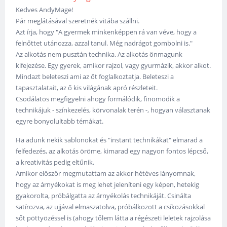
Kedves AndyMage!
Pár meglátásával szeretnék vitába szállni.
Azt írja, hogy "A gyermek minkenképpen rá van véve, hogy a
felnőttet utánozza, azzal tanul. Még nadrágot gombolni is."
Az alkotás nem pusztán technika. Az alkotás önmagunk
kifejezése. Egy gyerek, amikor rajzol, vagy gyurmázik, akkor alkot.
Mindazt beleteszi ami az őt foglalkoztatja. Beleteszi a
tapasztalatait, az ő kis világának apró részleteit.
Csodálatos megfigyelni ahogy formálódik, finomodik a
technikájuk - színkezelés, körvonalak terén -, hogyan választanak
egyre bonyolultabb témákat.
Ha adunk nekik sablonokat és "instant technikákat" elmarad a
felfedezés, az alkotás öröme, kimarad egy nagyon fontos lépcső,
a kreativitás pedig eltűnik.
Amikor először megmutattam az akkor hétéves lányomnak,
hogy az árnyékokat is meg lehet jeleníteni egy képen, hetekig
gyakorolta, próbálgatta az árnyékolás technikáját. Csinálta
satírozva, az ujjával elmaszatolva, próbálkozott a csíkozásokkal
sőt pöttyözéssel is (ahogy tőlem látta a régészeti leletek rajzolása