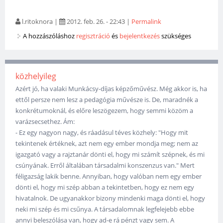
l.ritoknora
|
2012. feb. 26. - 22:43
|
Permalink
A hozzászóláshoz
regisztráció
és
bejelentkezés
szükséges
közhelyileg
Azért jó, ha valaki Munkácsy-díjas képzőművész. Még akkor is, ha
ettől persze nem lesz a pedagógia művésze is. De, maradnék a
konkrétumoknál, és előre leszögezem, hogy semmi közöm a
varázsecsethez. Ám:
- Ez egy nagyon nagy, és ráadásul téves közhely: "Hogy mit
tekintenek értéknek, azt nem egy ember mondja meg; nem az
igazgató vagy a rajztanár dönti el, hogy mi számít szépnek, és mi
csúnyának. Erről általában társadalmi konszenzus van." Mert
féligazság lakik benne. Annyiban, hogy valóban nem egy ember
dönti el, hogy mi szép abban a tekintetben, hogy ez nem egy
hivatalnok. De ugyanakkor bizony mindenki maga dönti el, hogy
neki mi szép és mi csűnya. A társadalomnak legfelejebb ebbe
annyi beleszólása van, hogy ad-e rá pénzt vagy sem. A