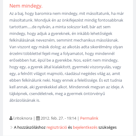
Nem mindegy.
Az a baj, hogy baromira nem mindegy, mit másoltatunk, ha már
másoltatunk. Mondjuk én az önkifejezést mindig fontosabbnak
tartottam.....de nyilván, a minta sokszor kell, bár azt sem
mindegy, hogy adjuk a gyereknek, én inkább lehetőségek
felkínálásának nevezném, semmint mechanikus másolásnak.
Van viszont egy másik dolog: az alkotás adta sikerélmény olyan
érzelmi többlettel fejeli meg a folyamatot, hogy mindennél
erősebben hat, épül be a gyerekbe. Nos, ezért nem mindegy,
hogy egy, a gyerek által kialakított, gyermeki viszonyulás, vagy
egy, a felnőtt világot majmoló, ráadásul negédes világ az, amit
ebben felkínálunk neki. Nagy ennek a felelőssége. És ezt tudnia
kell annak, aki gyerekekkel alkot. Mindennek megvan az ideje. A
tájképnek, csendéletnek, meg a gyermek öntörvényű
ábrázolásának is.
l.ritoknora
|
2012. feb. 27. - 19:14
|
Permalink
A hozzászóláshoz
regisztráció
és
bejelentkezés
szükséges