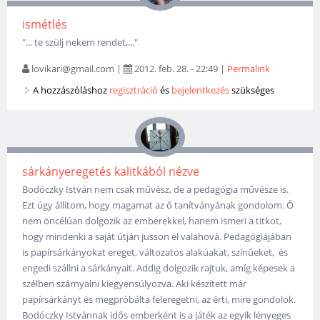
ismétlés
"... te szülj nekem rendet,..."
lovikari@gmail.com
|
2012. feb. 28. - 22:49
|
Permalink
A hozzászóláshoz
regisztráció
és
bejelentkezés
szükséges
sárkányeregetés kalitkából nézve
Bodóczky István nem csak művész, de a pedagógia művésze is.
Ezt úgy állítom, hogy magamat az ő tanítványának gondolom. Ő
nem öncélúan dolgozik az emberekkel, hanem ismeri a titkot,
hogy mindenki a saját útján jusson el valahová. Pedagógiájában
is papírsárkányokat ereget, változatos alakúakat, színűeket, és
engedi szállni a sárkányait. Addig dolgozik rajtuk, amíg képesek a
szélben szárnyalni kiegyensúlyozva. Aki készített már
papírsárkányt és megpróbálta feleregetni, az érti, mire gondolok.
Bodóczky Istvánnak idős emberként is a játék az egyik lényeges