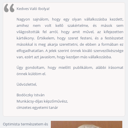
Kedves Való Ibolya!
Nagyon sajnálom, hogy egy olyan vállalkozásba kezdett,
amihez nem volt kellő szakértelme, és mások sem
világosították fel arról, hogy amit művel, az kifejezetten
kártékony. Értékelem, hogy szeret festeni, és a festészetet
másokkal is meg akarja szerettetni, de ebben a formában ez
elfogadhatatlan. A jelek szerint önnek kiváló szervezőkészsége
van, ezért azt javaslom, hogy kezdjen más vállalkozásba.
Úgy gondoltam, hogy mielőtt publikálom, alábbi írásomat
önnek küldöm el.
Üdvözlettel,
Bodóczky István
Munkácsy-díjas képzőművész,
címzetes egyetemi tanár
Optimista természetem és