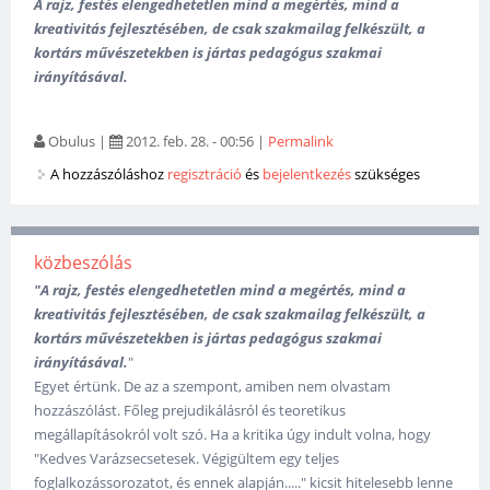
A rajz, festés elengedhetetlen mind a megértés, mind a
kreativitás fejlesztésében, de csak szakmailag felkészült, a
kortárs művészetekben is jártas pedagógus szakmai
irányításával.
Obulus
|
2012. feb. 28. - 00:56
|
Permalink
A hozzászóláshoz
regisztráció
és
bejelentkezés
szükséges
közbeszólás
"A rajz, festés elengedhetetlen mind a megértés, mind a
kreativitás fejlesztésében, de csak szakmailag felkészült, a
kortárs művészetekben is jártas pedagógus szakmai
irányításával.
"
Egyet értünk. De az a szempont, amiben nem olvastam
hozzászólást. Főleg prejudikálásról és teoretikus
megállapításokról volt szó. Ha a kritika úgy indult volna, hogy
"Kedves Varázsecsetesek. Végigültem egy teljes
foglalkozássorozatot, és ennek alapján....." kicsit hitelesebb lenne