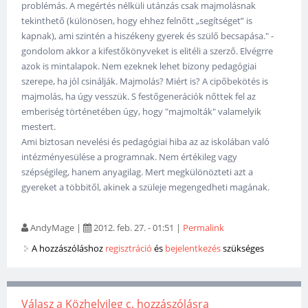
problémás. A megértés nélküli utánzás csak majmolásnak
tekinthető (különösen, hogy ehhez felnőtt „segítséget” is
kapnak), ami szintén a hiszékeny gyerek és szülő becsapása." -
gondolom akkor a kifestőkönyveket is elitéli a szerző. Elvégrre
azok is mintalapok. Nem ezeknek lehet bizony pedagógiai
szerepe, ha jól csinálják. Majmolás? Miért is? A cipőbekötés is
majmolás, ha úgy vesszük. S festőgenerációk nőttek fel az
emberiség történetében úgy, hogy "majmolták" valamelyik
mestert.
Ami biztosan nevelési és pedagógiai hiba az az iskolában való
intézményesülése a programnak. Nem értékileg vagy
szépségileg, hanem anyagilag. Mert megkülönözteti azt a
gyereket a többitől, akinek a szüleje megengedheti magának.
AndyMage
|
2012. feb. 27. - 01:51
|
Permalink
A hozzászóláshoz
regisztráció
és
bejelentkezés
szükséges
Válasz a Közhelyileg c. hozzászólásra