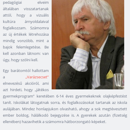
pedagógiai elveim
általában visszatartanak
attól, hogy a vizuális
kultúra árnyoldalaival
foglalkozzam. Számomra
az új értékek létrehozása
mindig vonzóbb, mint a
bajok felemlegetése. Be
kell azonban látnom: van
úgy, hogy szólni kell.
Egy barátomtól hallottam
a
„Varázsecset”
elnevezésű akcióról, ami
azt hirdeti, hogy „játékos
gyermekprogram” keretében 6-14 éves gyermekeknek olajképfestést
tanít. Iskolákat látogatnak sorra, és foglalkozásokat tartanak az iskola
aulájában. Mindez honlapjukon olvasható, ahogy a sok megtévesztett
ember boldog, hálálkodó bejegyzése is. A gyerekek azután (fizetség
ellenében) hazavihetik a számomra hátborzongató képeket.