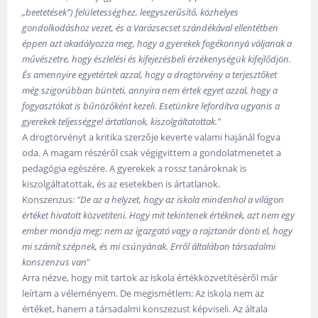
„beetetések”) felületességhez, leegyszerűsítő, közhelyes
gondolkodáshoz vezet, és a Varázsecset szándékával ellentétben
éppen azt akadályozza meg, hogy a gyerekek fogékonnyá váljanak a
művészetre, hogy észlelési és kifejezésbeli érzékenységük kifejlődjön.
És amennyire egyetértek azzal, hogy a drogtörvény a terjesztőket
még szigorúbban bünteti, annyira nem értek egyet azzal, hogy a
fogyasztókat is bűnözőként kezeli. Esetünkre lefordítva ugyanis a
gyerekek teljességgel ártatlanok, kiszolgáltatottak."
A drogtörvényt a kritika szerzője keverte valami hajánál fogva
oda. A magam részéről csak végigvittem a gondolatmenetet a
pedagógia egészére. A gyerekek a rossz tanároknak is
kiszolgáltatottak, és az esetekben is ártatlanok.
Konszenzus:
"De az a helyzet, hogy az iskola mindenhol a világon
értéket hivatott közvetíteni. Hogy mit tekintenek értéknek, azt nem egy
ember mondja meg; nem az igazgató vagy a rajztanár dönti el, hogy
mi számít szépnek, és mi csúnyának. Erről általában társadalmi
konszenzus van
"
Arra nézve, hogy mit tartok az iskola értékközvetítéséről már
leírtam a véleményem. De megismétlem: Az iskola nem az
értéket, hanem a társadalmi konszezust képviseli. Az általa