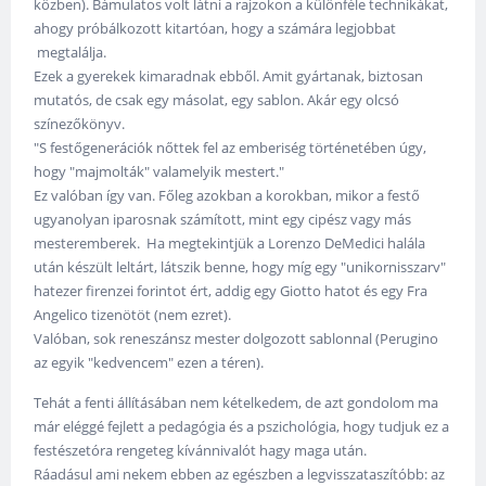
közben). Bámulatos volt látni a rajzokon a különféle technikákat,
ahogy próbálkozott kitartóan, hogy a számára legjobbat
megtalálja.
Ezek a gyerekek kimaradnak ebből. Amit gyártanak, biztosan
mutatós, de csak egy másolat, egy sablon. Akár egy olcsó
színezőkönyv.
"S festőgenerációk nőttek fel az emberiség történetében úgy,
hogy "majmolták" valamelyik mestert."
Ez valóban így van. Főleg azokban a korokban, mikor a festő
ugyanolyan iparosnak számított, mint egy cipész vagy más
mesteremberek. Ha megtekintjük a Lorenzo DeMedici halála
után készült leltárt, látszik benne, hogy míg egy "unikornisszarv"
hatezer firenzei forintot ért, addig egy Giotto hatot és egy Fra
Angelico tizenötöt (nem ezret).
Valóban, sok reneszánsz mester dolgozott sablonnal (Perugino
az egyik "kedvencem" ezen a téren).
Tehát a fenti állításában nem kételkedem, de azt gondolom ma
már eléggé fejlett a pedagógia és a pszichológia, hogy tudjuk ez a
festészetóra rengeteg kívánnivalót hagy maga után.
Ráadásul ami nekem ebben az egészben a legvisszataszítóbb: az