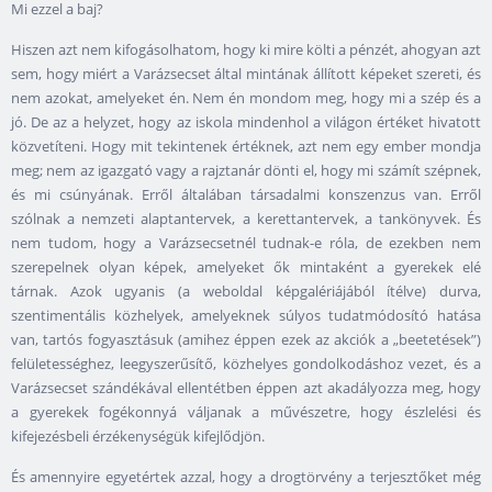
Mi ezzel a baj?
Hiszen azt nem kifogásolhatom, hogy ki mire költi a pénzét, ahogyan azt
sem, hogy miért a Varázsecset által mintának állított képeket szereti, és
nem azokat, amelyeket én. Nem én mondom meg, hogy mi a szép és a
jó. De az a helyzet, hogy az iskola mindenhol a világon értéket hivatott
közvetíteni. Hogy mit tekintenek értéknek, azt nem egy ember mondja
meg; nem az igazgató vagy a rajztanár dönti el, hogy mi számít szépnek,
és mi csúnyának. Erről általában társadalmi konszenzus van. Erről
szólnak a nemzeti alaptantervek, a kerettantervek, a tankönyvek. És
nem tudom, hogy a Varázsecsetnél tudnak-e róla, de ezekben nem
szerepelnek olyan képek, amelyeket ők mintaként a gyerekek elé
tárnak. Azok ugyanis (a weboldal képgalériájából ítélve) durva,
szentimentális közhelyek, amelyeknek súlyos tudatmódosító hatása
van, tartós fogyasztásuk (amihez éppen ezek az akciók a „beetetések”)
felületességhez, leegyszerűsítő, közhelyes gondolkodáshoz vezet, és a
Varázsecset szándékával ellentétben éppen azt akadályozza meg, hogy
a gyerekek fogékonnyá váljanak a művészetre, hogy észlelési és
kifejezésbeli érzékenységük kifejlődjön.
És amennyire egyetértek azzal, hogy a drogtörvény a terjesztőket még