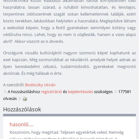
festőtechnika közül! Ráadásul alkalmatlan iskolai környezetben való
használatra: lassan szárad, a ruhából kimoshatatlan, és lenolajos,
terpentines oldószerének szagát sokan kellemetlennek találják, ezért
közös terekben, lakásokban helytelen a használata. Meglepődve láttam
a weboldal képein, hogy a festő gyerekeken semmilyen kötény vagy
védőruha nincs. Lehet, hogy ez nem is olajfesték, hanem a vizes alapú
akril? Akkor viszont ez is átverés.
Országunk vizuális kultúrájáról nagyon szomorú képet kaphatunk az
eset kapcsán. Még szomorúbbat az iskolákról, amelyek helyet adnak az
ilyen kereskedelmi célzatú, tudatmódosító, gyerekeket megrontó
akciónak. És még hálásak is érte.
A szerzőről:
Bodóczky István
A hozzászóláshoz
regisztráció
és
bejelentkezés
szükséges
177581
olvasás
Hozzászólások
hasonló....
Köszönöm, hogy megírtad. Teljesen egyetértek veled. Nemrég
súlyos vitába keveredtem kollégákkal, hasonló tárgyban. A