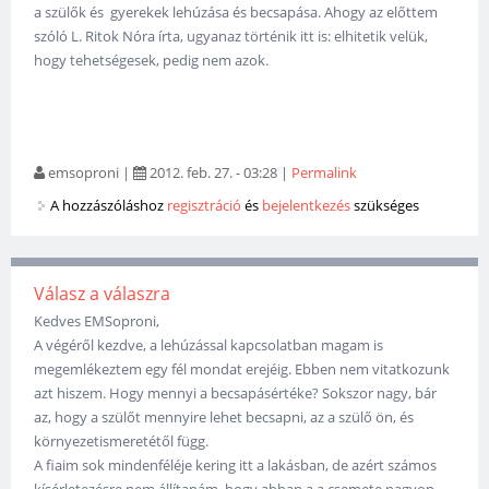
a szülők és gyerekek lehúzása és becsapása. Ahogy az előttem
szóló L. Ritok Nóra írta, ugyanaz történik itt is: elhitetik velük,
hogy tehetségesek, pedig nem azok.
emsoproni
|
2012. feb. 27. - 03:28
|
Permalink
A hozzászóláshoz
regisztráció
és
bejelentkezés
szükséges
Válasz a válaszra
Kedves EMSoproni,
A végéről kezdve, a lehúzással kapcsolatban magam is
megemlékeztem egy fél mondat erejéig. Ebben nem vitatkozunk
azt hiszem. Hogy mennyi a becsapásértéke? Sokszor nagy, bár
az, hogy a szülőt mennyire lehet becsapni, az a szülő ön, és
környezetismeretétől függ.
A fiaim sok mindenféléje kering itt a lakásban, de azért számos