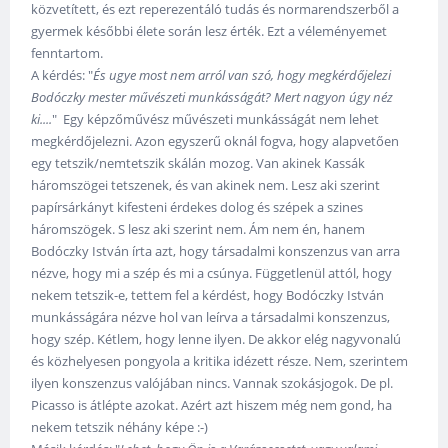
közvetített, és ezt reperezentáló tudás és normarendszerből a
gyermek későbbi élete során lesz érték. Ezt a véleményemet
fenntartom.
A kérdés: "
És ugye most nem arról van szó, hogy megkérdőjelezi
Bodóczky mester művészeti munkásságát? Mert nagyon úgy néz
ki....
" Egy képzőművész művészeti munkásságát nem lehet
megkérdőjelezni. Azon egyszerű oknál fogva, hogy alapvetően
egy tetszik/nemtetszik skálán mozog. Van akinek Kassák
háromszögei tetszenek, és van akinek nem. Lesz aki szerint
papírsárkányt kifesteni érdekes dolog és szépek a szines
háromszögek. S lesz aki szerint nem. Ám nem én, hanem
Bodóczky István írta azt, hogy társadalmi konszenzus van arra
nézve, hogy mi a szép és mi a csúnya. Függetlenül attól, hogy
nekem tetszik-e, tettem fel a kérdést, hogy Bodóczky István
munkásságára nézve hol van leírva a társadalmi konszenzus,
hogy szép. Kétlem, hogy lenne ilyen. De akkor elég nagyvonalú
és közhelyesen pongyola a kritika idézett része. Nem, szerintem
ilyen konszenzus valójában nincs. Vannak szokásjogok. De pl.
Picasso is átlépte azokat. Azért azt hiszem még nem gond, ha
nekem tetszik néhány képe :-)