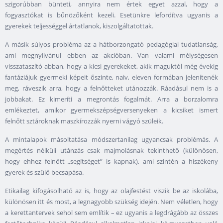
szigorúbban bünteti, annyira nem értek egyet azzal, hogy a
fogyasztókat is bűnözőként kezeli. Esetünkre lefordítva ugyanis a
gyerekek teljességgel ártatlanok, kiszolgáltatottak.
A másik súlyos probléma az a hátborzongató pedagógiai tudatlanság,
ami megnyilvánul ebben az akcióban. Van valami mélységesen
visszataszító abban, hogy a kicsi gyerekeket, akik maguktól még évekig
fantáziájuk gyermeki képeit őszinte, naiv, eleven formában jelenítenék
meg, ráveszik arra, hogy a felnőtteket utánozzák. Ráadásul nem is a
jobbakat. Ez kimeríti a megrontás fogalmát. Arra a borzalomra
emlékeztet, amikor gyermekszépségversenyeken a kicsiket ismert
felnőtt sztároknak maszkírozzák nyerni vágyó szüleik.
A mintalapok másoltatása módszertanilag ugyancsak problémás. A
megértés nélküli utánzás csak majmolásnak tekinthető (különösen,
hogy ehhez felnőtt „segítséget” is kapnak), ami szintén a hiszékeny
gyerek és szülő becsapása.
Etikailag kifogásolható az is, hogy az olajfestést viszik be az iskolába,
különösen itt és most, a legnagyobb szükség idején. Nem véletlen, hogy
a kerettantervek sehol sem említik – ez ugyanis a legdrágább az összes