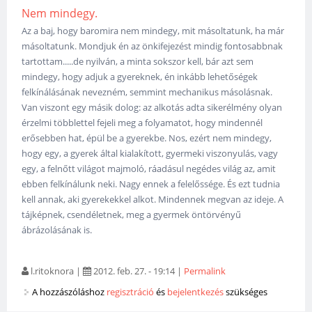
Nem mindegy.
Az a baj, hogy baromira nem mindegy, mit másoltatunk, ha már
másoltatunk. Mondjuk én az önkifejezést mindig fontosabbnak
tartottam.....de nyilván, a minta sokszor kell, bár azt sem
mindegy, hogy adjuk a gyereknek, én inkább lehetőségek
felkínálásának nevezném, semmint mechanikus másolásnak.
Van viszont egy másik dolog: az alkotás adta sikerélmény olyan
érzelmi többlettel fejeli meg a folyamatot, hogy mindennél
erősebben hat, épül be a gyerekbe. Nos, ezért nem mindegy,
hogy egy, a gyerek által kialakított, gyermeki viszonyulás, vagy
egy, a felnőtt világot majmoló, ráadásul negédes világ az, amit
ebben felkínálunk neki. Nagy ennek a felelőssége. És ezt tudnia
kell annak, aki gyerekekkel alkot. Mindennek megvan az ideje. A
tájképnek, csendéletnek, meg a gyermek öntörvényű
ábrázolásának is.
l.ritoknora
|
2012. feb. 27. - 19:14
|
Permalink
A hozzászóláshoz
regisztráció
és
bejelentkezés
szükséges