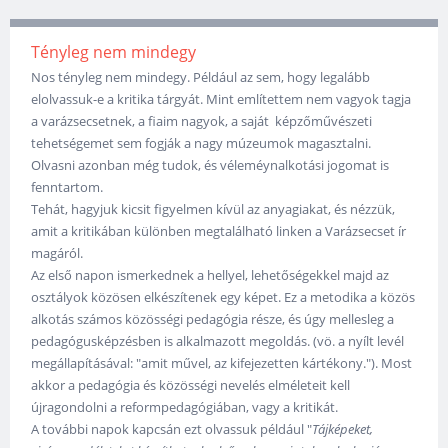
Tényleg nem mindegy
Nos tényleg nem mindegy. Például az sem, hogy legalább
elolvassuk-e a kritika tárgyát. Mint említettem nem vagyok tagja
a varázsecsetnek, a fiaim nagyok, a saját képzőművészeti
tehetségemet sem fogják a nagy múzeumok magasztalni.
Olvasni azonban még tudok, és véleméynalkotási jogomat is
fenntartom.
Tehát, hagyjuk kicsit figyelmen kívül az anyagiakat, és nézzük,
amit a kritikában különben megtalálható linken a Varázsecset ír
magáról.
Az első napon ismerkednek a hellyel, lehetőségekkel majd az
osztályok közösen elkészítenek egy képet. Ez a metodika a közös
alkotás számos közösségi pedagógia része, és úgy mellesleg a
pedagógusképzésben is alkalmazott megoldás. (vö. a nyílt levél
megállapításával: "amit művel, az kifejezetten kártékony."). Most
akkor a pedagógia és közösségi nevelés elméleteit kell
újragondolni a reformpedagógiában, vagy a kritikát.
A további napok kapcsán ezt olvassuk például "
Tájképeket,