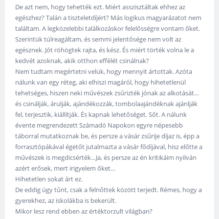
De azt nem, hogy tehették ezt. Miért asszisztáltak ehhez az
egészhez? Talán a tiszteletdíjért? Más logikus magyarázatot nem
találtam. A legközelebbi találkozáskor felelősségre vontam őket.
Szerintük túlreagáltam, és semmi jelentősége nem volt az
egésznek. Jót röhögtek rajta, és kész. És miért törték volna le a
kedvét azoknak, akik otthon effélét csinálnak?
Nem tudtam megértetni velük, hogy mennyit ártottak. Azóta
nálunk van egy réteg, aki elhiszi magáról, hogy hihetetlenül
tehetséges, hiszen neki művészek zsűrizték jónak az alkotását…
és csinálják, árulják, ajándékozzák, tombolaajándéknak ajánlják
fel, terjesztik, kiállítják. És kapnak lehetőséget. Sőt. A nálunk
évente megrendezett Számadó Napokon egyre népesebb
táborral mutatkoznak be, és persze a vásár zsűrije díjaz is, épp a
forrasztópákával égetőt jutalmazta a vásár fődíjával, hisz előtte a
művészek is megdicsérték…Ja, és persze az én kritikáim nyilván
azért erősek, mert irigyelem őket…
Hihetetlen sokat árt ez.
De eddig úgy tűnt, csak a felnőttek között terjedt. Rémes, hogy a
gyerekhez, az iskolákba is bekerült.
Mikor lesz rend ebben az értéktorzult világban?