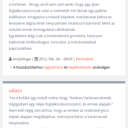
a történet. Ahogy arról sem szól senki, hogy egy ilyen
foglalkozássorozat után a csemeték mit látnak egy galéria-
kiállításon. Kiragadva a másolt képeket, indulatokat keltve és
levezetve aligha lehet tényszerűen vitatkozni bármiről. Mert az
indulati érvek önmagukkal cáfolhatóak.
Egyébként elég csak a történelemre gondolni, hányszor
kiáltottak értékválságot, torzulást, a művészetekkel
kapcsolatban.
AndyMage
|
2012. feb. 28. - 08:03
|
Permalink
A hozzászóláshoz
regisztráció
és
bejelentkezés
szükséges
válasz
"Ha a kritika úgy indult volna, hogy "Kedves Varázsecsetesek.
Végigültem egy teljes foglalkozássorozatot, és ennek alapján."
Nem kell végig ülni ahhoz, hogy az ember az ordenáré giccs
képek alapján megállapítsa, mennyire káros a Varázsecset
ténykedése.