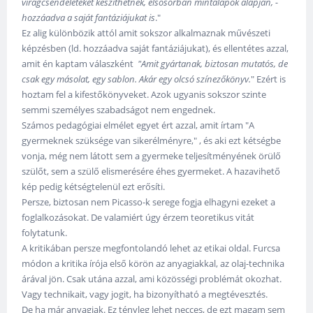
virágcsendéleteket készíthetnek, elsősorban mintalapok alapján, -
hozzáadva a saját fantáziájukat is
."
Ez alig különbözik attól amit sokszor alkalmaznak művészeti
képzésben (ld. hozzáadva saját fantáziájukat), és ellentétes azzal,
amit én kaptam válaszként
"Amit gyártanak, biztosan mutatós, de
csak egy másolat, egy sablon. Akár egy olcsó színezőkönyv.
" Ezért is
hoztam fel a kifestőkönyveket. Azok ugyanis sokszor szinte
semmi személyes szabadságot nem engednek.
Számos pedagógiai elmélet egyet ért azzal, amit írtam "A
gyermeknek szüksége van sikerélményre," , és aki ezt kétségbe
vonja, még nem látott sem a gyermeke teljesítményének örülő
szülőt, sem a szülő elismerésére éhes gyermeket. A hazavihető
kép pedig kétségtelenül ezt erősíti.
Persze, biztosan nem Picasso-k serege fogja elhagyni ezeket a
foglalkozásokat. De valamiért úgy érzem teoretikus vitát
folytatunk.
A kritikában persze megfontolandó lehet az etikai oldal. Furcsa
módon a kritika írója első körön az anyagiakkal, az olaj-technika
árával jön. Csak utána azzal, ami közösségi problémát okozhat.
Vagy technikait, vagy jogit, ha bizonyítható a megtévesztés.
De ha már anyagiak. Ez tényleg lehet necces, de ezt magam sem