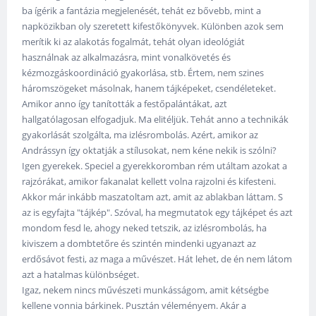
ba ígérik a fantázia megjelenését, tehát ez bővebb, mint a
napközikban oly szeretett kifestőkönyvek. Különben azok sem
merítik ki az alakotás fogalmát, tehát olyan ideológiát
használnak az alkalmazásra, mint vonalkövetés és
kézmozgáskoordináció gyakorlása, stb. Értem, nem szines
háromszögeket másolnak, hanem tájképeket, csendéleteket.
Amikor anno így tanították a festőpalántákat, azt
hallgatólagosan elfogadjuk. Ma elitéljük. Tehát anno a technikák
gyakorlását szolgálta, ma izlésrombolás. Azért, amikor az
Andrássyn így oktatják a stílusokat, nem kéne nekik is szólni?
Igen gyerekek. Speciel a gyerekkoromban rém utáltam azokat a
rajzórákat, amikor fakanalat kellett volna rajzolni és kifesteni.
Akkor már inkább maszatoltam azt, amit az ablakban láttam. S
az is egyfajta "tájkép". Szóval, ha megmutatok egy tájképet és azt
mondom fesd le, ahogy neked tetszik, az izlésrombolás, ha
kiviszem a dombtetőre és szintén mindenki ugyanazt az
erdősávot festi, az maga a művészet. Hát lehet, de én nem látom
azt a hatalmas különbséget.
Igaz, nekem nincs művészeti munkásságom, amit kétségbe
kellene vonnia bárkinek. Pusztán véleményem. Akár a