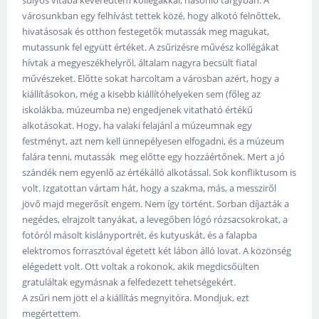
városunkban egy felhívást tettek közé, hogy alkotó felnőttek,
hivatásosak és otthon festegetők mutassák meg magukat,
mutassunk fel együtt értéket. A zsűrizésre művész kollégákat
hívtak a megyeszékhelyről, általam nagyra becsült fiatal
művészeket. Előtte sokat harcoltam a városban azért, hogy a
kiállításokon, még a kisebb kiállítóhelyeken sem (főleg az
iskolákba, múzeumba ne) engedjenek vitatható értékű
alkotásokat. Hogy, ha valaki felajánl a múzeumnak egy
festményt, azt nem kell ünnepélyesen elfogadni, és a múzeum
falára tenni, mutassák meg előtte egy hozzáértőnek. Mert a jó
szándék nem egyenlő az értékálló alkotással. Sok konfliktusom is
volt. Izgatottan vártam hát, hogy a szakma, más, a messziről
jövő majd megerősít engem. Nem így történt. Sorban díjazták a
negédes, elrajzolt tanyákat, a levegőben lógó rózsacsokrokat, a
fotóról másolt kislányportrét, és kutyuskát, és a falapba
elektromos forrasztóval égetett két lábon álló lovat. A közönség
elégedett volt. Ott voltak a rokonok, akik megdicsőülten
gratuláltak egymásnak a felfedezett tehetségekért.
A zsűri nem jött el a kiállítás megnyitóra. Mondjuk, ezt
megértettem.