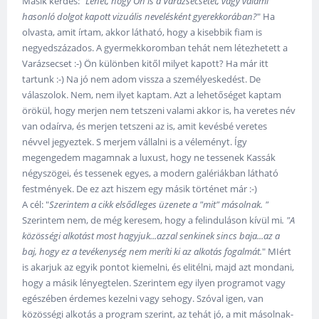
Másik kérdés: "
Lehet, hogy Ön is a Varázsecsetet, vagy valami
hasonló dolgot kapott vizuális nevelésként gyerekkorában?
" Ha
olvasta, amit írtam, akkor látható, hogy a kisebbik fiam is
negyedszázados. A gyermekkoromban tehát nem létezhetett a
Varázsecset :-) Ön különben kitől milyet kapott? Ha már itt
tartunk :-) Na jó nem adom vissza a személyeskedést. De
válaszolok. Nem, nem ilyet kaptam. Azt a lehetőséget kaptam
örökül, hogy merjen nem tetszeni valami akkor is, ha veretes név
van odaírva, és merjen tetszeni az is, amit kevésbé veretes
névvel jegyeztek. S merjem vállalni is a véleményt. Így
megengedem magamnak a luxust, hogy ne tessenek Kassák
négyszögei, és tessenek egyes, a modern galériákban látható
festmények. De ez azt hiszem egy másik történet már :-)
A cél: "
Szerintem a cikk elsődleges üzenete a "mit" másolnak. "
Szerintem nem, de még keresem, hogy a felinduláson kívül mi
. "A
közösségi alkotást most hagyjuk...azzal senkinek sincs baja...az a
baj, hogy ez a tevékenység nem meríti ki az alkotás fogalmát.
" MIért
is akarjuk az egyik pontot kiemelni, és elitélni, majd azt mondani,
hogy a másik lényegtelen. Szerintem egy ilyen programot vagy
egészében érdemes kezelni vagy sehogy. Szóval igen, van
közösségi alkotás a program szerint, az tehát jó, a mit másolnak-