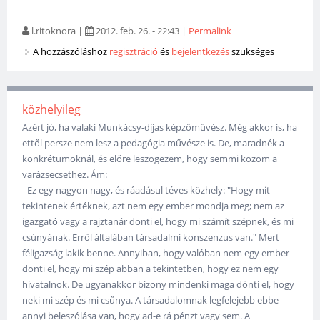
l.ritoknora
|
2012. feb. 26. - 22:43
|
Permalink
A hozzászóláshoz
regisztráció
és
bejelentkezés
szükséges
közhelyileg
Azért jó, ha valaki Munkácsy-díjas képzőművész. Még akkor is, ha
ettől persze nem lesz a pedagógia művésze is. De, maradnék a
konkrétumoknál, és előre leszögezem, hogy semmi közöm a
varázsecsethez. Ám:
- Ez egy nagyon nagy, és ráadásul téves közhely: "Hogy mit
tekintenek értéknek, azt nem egy ember mondja meg; nem az
igazgató vagy a rajztanár dönti el, hogy mi számít szépnek, és mi
csúnyának. Erről általában társadalmi konszenzus van." Mert
féligazság lakik benne. Annyiban, hogy valóban nem egy ember
dönti el, hogy mi szép abban a tekintetben, hogy ez nem egy
hivatalnok. De ugyanakkor bizony mindenki maga dönti el, hogy
neki mi szép és mi csűnya. A társadalomnak legfelejebb ebbe
annyi beleszólása van, hogy ad-e rá pénzt vagy sem. A