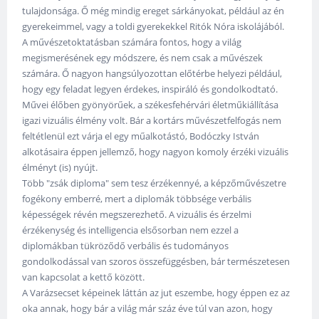
tulajdonsága. Ő még mindig ereget sárkányokat, például az én
gyerekeimmel, vagy a toldi gyerekekkel Ritók Nóra iskolájából.
A művészetoktatásban számára fontos, hogy a világ
megismerésének egy módszere, és nem csak a művészek
számára. Ő nagyon hangsúlyozottan előtérbe helyezi például,
hogy egy feladat legyen érdekes, inspiráló és gondolkodtató.
Művei élőben gyönyörűek, a székesfehérvári életműkiállítása
igazi vizuális élmény volt. Bár a kortárs művészetfelfogás nem
feltétlenül ezt várja el egy műalkotástó, Bodóczky István
alkotásaira éppen jellemző, hogy nagyon komoly érzéki vizuális
élményt (is) nyújt.
Több "zsák diploma" sem tesz érzékennyé, a képzőművészetre
fogékony emberré, mert a diplomák többsége verbális
képességek révén megszerezhető. A vizuális és érzelmi
érzékenység és intelligencia elsősorban nem ezzel a
diplomákban tükröződő verbális és tudományos
gondolkodással van szoros összefüggésben, bár természetesen
van kapcsolat a kettő között.
A Varázsecset képeinek láttán az jut eszembe, hogy éppen ez az
oka annak, hogy bár a világ már száz éve túl van azon, hogy