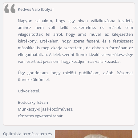
Kedves Való Ibolya!
Nagyon sajnálom, hogy egy olyan vállalkozásba kezdett,
amihez nem volt kellő szakértelme, és mások sem
világosították fel arról, hogy amit művel, az kifejezetten
kártékony. Értékelem, hogy szeret festeni, és a festészetet
másokkal is meg akarja szerettetni, de ebben a formában ez
elfogadhatatlan. A jelek szerint önnek kiváló szervezőkészsége
van, ezért azt javaslom, hogy kezdjen más vállalkozásba.
Úgy gondoltam, hogy mielőtt publikálom, alábbi írásomat
önnek küldöm el.
Üdvözlettel,
Bodóczky István
Munkácsy-díjas képzőművész,
címzetes egyetemi tanár
Optimista természetem és