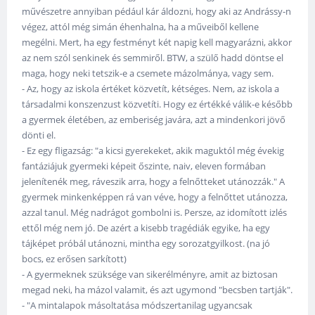
művészetre annyiban pédául kár áldozni, hogy aki az Andrássy-n
végez, attól még simán éhenhalna, ha a műveiből kellene
megélni. Mert, ha egy festményt két napig kell magyarázni, akkor
az nem szól senkinek és semmiről. BTW, a szülő hadd döntse el
maga, hogy neki tetszik-e a csemete mázolmánya, vagy sem.
- Az, hogy az iskola értéket közvetít, kétséges. Nem, az iskola a
társadalmi konszenzust közvetíti. Hogy ez értékké válik-e később
a gyermek életében, az emberiség javára, azt a mindenkori jövő
dönti el.
- Ez egy fligazság: "a kicsi gyerekeket, akik maguktól még évekig
fantáziájuk gyermeki képeit őszinte, naiv, eleven formában
jelenítenék meg, ráveszik arra, hogy a felnőtteket utánozzák." A
gyermek minkenképpen rá van véve, hogy a felnőttet utánozza,
azzal tanul. Még nadrágot gombolni is. Persze, az idomított izlés
ettől még nem jó. De azért a kisebb tragédiák egyike, ha egy
tájképet próbál utánozni, mintha egy sorozatgyilkost. (na jó
bocs, ez erősen sarkított)
- A gyermeknek szüksége van sikerélményre, amit az biztosan
megad neki, ha mázol valamit, és azt ugymond "becsben tartják".
- "A mintalapok másoltatása módszertanilag ugyancsak