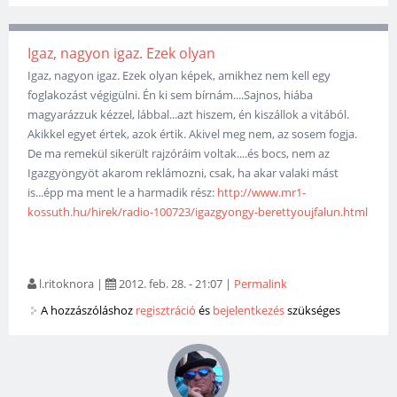
Igaz, nagyon igaz. Ezek olyan
Igaz, nagyon igaz. Ezek olyan képek, amikhez nem kell egy
foglakozást végigülni. Én ki sem bírnám....Sajnos, hiába
magyarázzuk kézzel, lábbal...azt hiszem, én kiszállok a vitából.
Akikkel egyet értek, azok értik. Akivel meg nem, az sosem fogja.
De ma remekül sikerült rajzóráim voltak....és bocs, nem az
Igazgyöngyöt akarom reklámozni, csak, ha akar valaki mást
is...épp ma ment le a harmadik rész:
http://www.mr1-
kossuth.hu/hirek/radio-100723/igazgyongy-berettyoujfalun.html
l.ritoknora
|
2012. feb. 28. - 21:07
|
Permalink
A hozzászóláshoz
regisztráció
és
bejelentkezés
szükséges