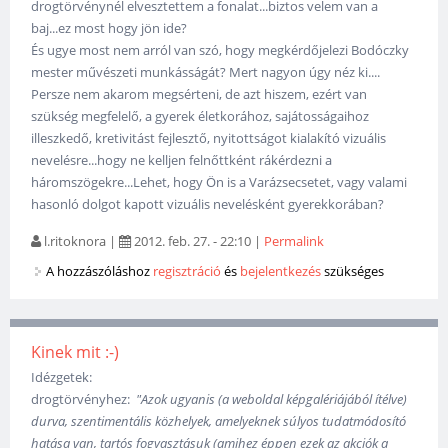
drogtörvénynél elvesztettem a fonalat...biztos velem van a
baj...ez most hogy jön ide?
És ugye most nem arról van szó, hogy megkérdőjelezi Bodóczky
mester művészeti munkásságát? Mert nagyon úgy néz ki....
Persze nem akarom megsérteni, de azt hiszem, ezért van
szükség megfelelő, a gyerek életkorához, sajátosságaihoz
illeszkedő, kretivitást fejlesztő, nyitottságot kialakító vizuális
nevelésre...hogy ne kelljen felnőttként rákérdezni a
háromszögekre...Lehet, hogy Ön is a Varázsecsetet, vagy valami
hasonló dolgot kapott vizuális nevelésként gyerekkorában?
l.ritoknora
|
2012. feb. 27. - 22:10
|
Permalink
A hozzászóláshoz
regisztráció
és
bejelentkezés
szükséges
Kinek mit :-)
Idézgetek:
drogtörvényhez:
"Azok ugyanis (a weboldal képgalériájából ítélve)
durva, szentimentális közhelyek, amelyeknek súlyos tudatmódosító
hatása van, tartós fogyasztásuk (amihez éppen ezek az akciók a