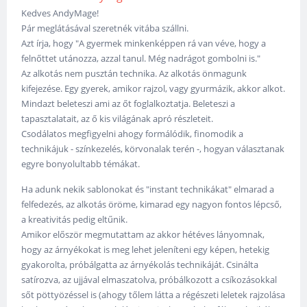
Kedves AndyMage!
Pár meglátásával szeretnék vitába szállni.
Azt írja, hogy "A gyermek minkenképpen rá van véve, hogy a
felnőttet utánozza, azzal tanul. Még nadrágot gombolni is."
Az alkotás nem pusztán technika. Az alkotás önmagunk
kifejezése. Egy gyerek, amikor rajzol, vagy gyurmázik, akkor alkot.
Mindazt beleteszi ami az őt foglalkoztatja. Beleteszi a
tapasztalatait, az ő kis világának apró részleteit.
Csodálatos megfigyelni ahogy formálódik, finomodik a
technikájuk - színkezelés, körvonalak terén -, hogyan választanak
egyre bonyolultabb témákat.
Ha adunk nekik sablonokat és "instant technikákat" elmarad a
felfedezés, az alkotás öröme, kimarad egy nagyon fontos lépcső,
a kreativitás pedig eltűnik.
Amikor először megmutattam az akkor hétéves lányomnak,
hogy az árnyékokat is meg lehet jeleníteni egy képen, hetekig
gyakorolta, próbálgatta az árnyékolás technikáját. Csinálta
satírozva, az ujjával elmaszatolva, próbálkozott a csíkozásokkal
sőt pöttyözéssel is (ahogy tőlem látta a régészeti leletek rajzolása