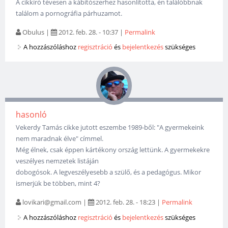
A cikkíró tévesen a kábítószerhez hasonlította, én találóbbnak
találom a pornográfia párhuzamot.
Obulus
|
2012. feb. 28. - 10:37
|
Permalink
A hozzászóláshoz
regisztráció
és
bejelentkezés
szükséges
hasonló
Vekerdy Tamás cikke jutott eszembe 1989-ből: "A gyermekeink
nem maradnak élve" címmel.
Még élnek, csak éppen kártékony ország lettünk. A gyermekekre
veszélyes nemzetek listáján
dobogósok. A legveszélyesebb a szülő, és a pedagógus. Mikor
ismerjük be többen, mint 4?
lovikari@gmail.com
|
2012. feb. 28. - 18:23
|
Permalink
A hozzászóláshoz
regisztráció
és
bejelentkezés
szükséges