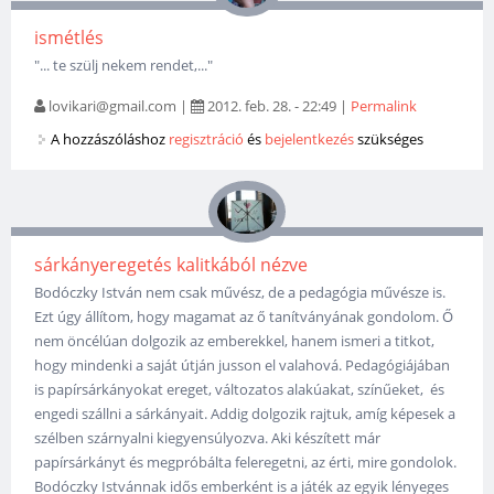
ismétlés
"... te szülj nekem rendet,..."
lovikari@gmail.com
|
2012. feb. 28. - 22:49
|
Permalink
A hozzászóláshoz
regisztráció
és
bejelentkezés
szükséges
sárkányeregetés kalitkából nézve
Bodóczky István nem csak művész, de a pedagógia művésze is.
Ezt úgy állítom, hogy magamat az ő tanítványának gondolom. Ő
nem öncélúan dolgozik az emberekkel, hanem ismeri a titkot,
hogy mindenki a saját útján jusson el valahová. Pedagógiájában
is papírsárkányokat ereget, változatos alakúakat, színűeket, és
engedi szállni a sárkányait. Addig dolgozik rajtuk, amíg képesek a
szélben szárnyalni kiegyensúlyozva. Aki készített már
papírsárkányt és megpróbálta feleregetni, az érti, mire gondolok.
Bodóczky Istvánnak idős emberként is a játék az egyik lényeges