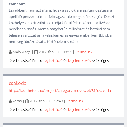
szerintem.
Egyébként nem azt írtam, hogy a szülök anyagi támogatására
apelláló pénzért bármit felmagasztaló megoldások a jók. De ezt
közhelyesen kritizálni a ki tudja kiáltal felcimkézett "Művészet"
nevében visszás. Mert a nagybetűs művészet és határai sem
teljesen változatlan a világban és az egyes emberben. (ld. pl. a
nemiség ábrázolását a történelem során)
AndyMage
|
2012. feb. 27. - 08:11
|
Permalink
A hozzászóláshoz
regisztráció
és
bejelentkezés
szükséges
csakoda
http://kezdheted.hu/project/category-muveszet/31/csakoda
karas
|
2012. feb. 27. - 17:49
|
Permalink
A hozzászóláshoz
regisztráció
és
bejelentkezés
szükséges