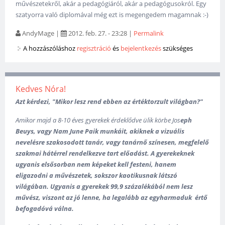
művészetekről, akár a pedagógiáról, akár a pedagógusokról. Egy
szatyorra való diplomával még ezt is megengedem magamnak :-)
AndyMage
|
2012. feb. 27. - 23:28
|
Permalink
A hozzászóláshoz
regisztráció
és
bejelentkezés
szükséges
Kedves Nóra!
Azt kérdezi, "Mikor lesz rend ebben az értéktorzult világban?"
Amikor majd a 8-10 éves gyerekek érdeklődve ülik körbe
Jos
eph
Beuys, vagy Nam June Paik munkáit, akiknek a vizuális
nevelésre szakosodott tanár, vagy tanárnő színesen, megfelelő
szakmai hátérrel rendelkezve tart előadást. A gyerekeknek
ugyanis elsősorban nem képeket kell festeni, hanem
eligazodni a művészetek, sokszor kaotikusnak látszó
világában. U
gyanis a gyerekek 99,9 százalékából nem lesz
művész, viszont az jó lenne, ha legalább az egyharmaduk értő
befogadóvá válna.