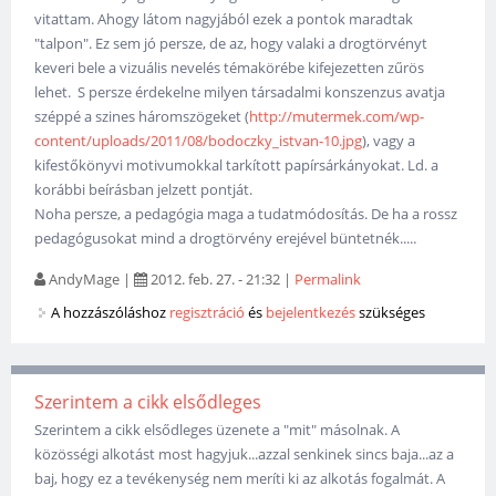
vitattam. Ahogy látom nagyjából ezek a pontok maradtak
"talpon". Ez sem jó persze, de az, hogy valaki a drogtörvényt
keveri bele a vizuális nevelés témakörébe kifejezetten zűrös
lehet. S persze érdekelne milyen társadalmi konszenzus avatja
széppé a szines háromszögeket (
http://mutermek.com/wp-
content/uploads/2011/08/bodoczky_istvan-10.jpg
), vagy a
kifestőkönyvi motivumokkal tarkított papírsárkányokat. Ld. a
korábbi beírásban jelzett pontját.
Noha persze, a pedagógia maga a tudatmódosítás. De ha a rossz
pedagógusokat mind a drogtörvény erejével büntetnék.....
AndyMage
|
2012. feb. 27. - 21:32
|
Permalink
A hozzászóláshoz
regisztráció
és
bejelentkezés
szükséges
Szerintem a cikk elsődleges
Szerintem a cikk elsődleges üzenete a "mit" másolnak. A
közösségi alkotást most hagyjuk...azzal senkinek sincs baja...az a
baj, hogy ez a tevékenység nem meríti ki az alkotás fogalmát. A