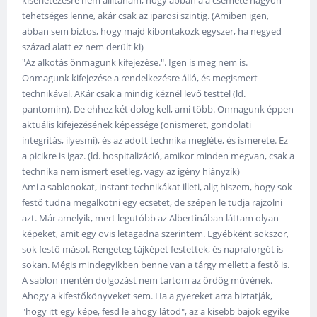
kísérletezésre nem állítanám, hogy abban a a csemete nagyon
tehetséges lenne, akár csak az iparosi szintig. (Amiben igen,
abban sem biztos, hogy majd kibontakozk egyszer, ha negyed
század alatt ez nem derült ki)
"Az alkotás önmagunk kifejezése.". Igen is meg nem is.
Önmagunk kifejezése a rendelkezésre álló, és megismert
technikával. AKár csak a mindig kéznél levő testtel (ld.
pantomim). De ehhez két dolog kell, ami több. Önmagunk éppen
aktuális kifejezésének képessége (önismeret, gondolati
integritás, ilyesmi), és az adott technika megléte, és ismerete. Ez
a picikre is igaz. (ld. hospitalizáció, amikor minden megvan, csak a
technika nem ismert esetleg, vagy az igény hiányzik)
Ami a sablonokat, instant technikákat illeti, alig hiszem, hogy sok
festő tudna megalkotni egy ecsetet, de szépen le tudja rajzolni
azt. Már amelyik, mert legutóbb az Albertinában láttam olyan
képeket, amit egy ovis letagadna szerintem. Egyébként sokszor,
sok festő másol. Rengeteg tájképet festettek, és napraforgót is
sokan. Mégis mindegyikben benne van a tárgy mellett a festő is.
A sablon mentén dolgozást nem tartom az ördög művének.
Ahogy a kifestőkönyveket sem. Ha a gyereket arra biztatják,
"hogy itt egy képe, fesd le ahogy látod", az a kisebb bajok egyike