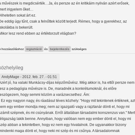
a művészek is megdicsérték…Ja, és persze az én kritikáim nyilván azért erősek,
mert irigyelem őket…
Hihetetlen sokat árt ez.
De eddig úgy tűnt, csak a felnőttek között terjedt. Rémes, hogy a gyerekhez, az
iskolákba is bekerült.
Mikor lesz rend ebben az értéktorzult világban?
A hozzászóláshoz
regisztráció
és
bejelentkezés
szükséges
közhelyileg
AndyMage
- 2012. feb. 27. - 01:51
Azért jó, ha valaki Munkácsy-díjas képzőművész. Még akkor is, ha ettől persze nem
lesz a pedagógia művésze is. De, maradnék a konkrétumoknál, és előre
leszögezem, hogy semmi közöm a varázsecsethez. Ám:
- Ez egy nagyon nagy, és ráadásul téves közhely: "Hogy mit tekintenek értéknek, az
nem egy ember mondja meg; nem az igazgató vagy a rajztanár dönti el, hogy mi
számít szépnek, és mi csúnyának. Erről általában társadalmi konszenzus van." Mert
féligazság lakik benne. Annyiban, hogy valóban nem egy ember dönti el, hogy mi
szép abban a tekintetben, hogy ez nem egy hivatalnok. De ugyanakkor bizony
mindenki maga dönti el, hogy neki mi szép és mi csűnya. A társadalomnak