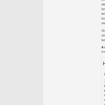
is
le
te
ho
ol
Or
sz
tu
A 
A 