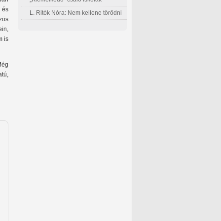
 és
L. Ritók Nóra: Nem kellene törődni
özös
in,
 is
Még
tú,