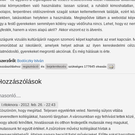
kolai környezetben való használatra: lassan szárad, a ruhából kimoshatatlan,
nolajos, terpentines oldószerének szagát sokan kellemetlennek találják, ezért k
rekben, lakásokban helytelen a használata. Meglepődve láttam a weboldal képe
gy a festő gyerekeken semmilyen kötény vagy védőruha nincs. Lehet, hogy ez nem
ajfesték, hanem a vizes alapú akril? Akkor viszont ez is átverés.
szágunk vizuális kultúrájáról nagyon szomorú képet kaphatunk az eset kapcsán. 
omorúbbat az iskolákról, amelyek helyet adnak az ilyen kereskedelmi célza
datmódosító, gyerekeket megrontó akciónak. És még hálásak is érte.
szerzőről:
Bodóczky István
hozzászóláshoz
regisztráció
és
bejelentkezés
szükséges
177645 olvasás
Hozzászólások
hasonló....
l.ritoknora
- 2012. feb. 26. - 22:43
Köszönöm, hogy megírtad. Teljesen egyetértek veled. Nemrég súlyos vitába
keveredtem kollégákkal, hasonló tárgyban. A városunkban egy felhívást tettek közé,
hogy alkotó felnőttek, hivatásosak és otthon festegetők mutassák meg magukat,
mutassunk fel együtt értéket. A zsűrizésre művész kollégákat hívtak a
megyeszékhelyről, általam nagyra becsült fiatal művészeket. Előtte sokat harcoltam