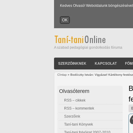
Kedves Olvasó! Weboldalunk böngészésével Ön
A szabad pedagógiai gondolkodás fóruma
SZERZŐINKNEK
KAPCSOLAT
FŐM
Címlap
» Bodóczky István: Vigyázat! Kártékony festész
Jelenlegi hely
B
Olvasóterem
f
RSS – cikkek
RSS – kommentek
Szerzőink
Taní-tani Könyvek
Taní-tani folyóirat 2007-2010