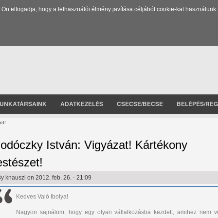
 elfogadja, hogy a felhasználói élmény javítása céljából cookie-kat használunk.
UNKATÁRSAINK
ADATKEZELÉS
CSECSE/BECSE
BELÉPÉS/REG
et!
odóczky István: Vigyázat! Kártékony
estészet!
By
knauszi
on 2012. feb. 26. - 21:09
Kedves Való Ibolya!
Nagyon sajnálom, hogy egy olyan vállalkozásba kezdett, amihez nem vo