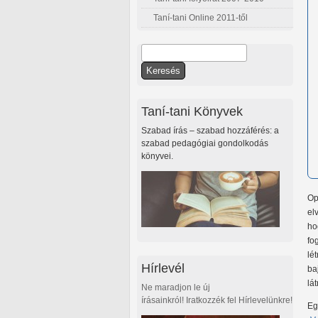
Taní-tani Online 2011-től
Keresés
Keresés űrlap
Taní-tani Könyvek
Szabad írás – szabad hozzáférés: a
szabad pedagógiai gondolkodás
könyvei.
Op
el
ho
fo
lé
Hírlevél
ba
lá
Ne maradjon le új
írásainkról! Iratkozzék fel Hírlevelünkre!
E