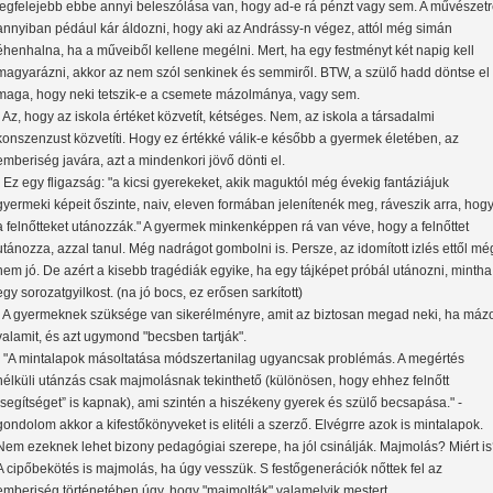
legfelejebb ebbe annyi beleszólása van, hogy ad-e rá pénzt vagy sem. A művészet
annyiban pédául kár áldozni, hogy aki az Andrássy-n végez, attól még simán
éhenhalna, ha a műveiből kellene megélni. Mert, ha egy festményt két napig kell
magyarázni, akkor az nem szól senkinek és semmiről. BTW, a szülő hadd döntse el
maga, hogy neki tetszik-e a csemete mázolmánya, vagy sem.
- Az, hogy az iskola értéket közvetít, kétséges. Nem, az iskola a társadalmi
konszenzust közvetíti. Hogy ez értékké válik-e később a gyermek életében, az
emberiség javára, azt a mindenkori jövő dönti el.
- Ez egy fligazság: "a kicsi gyerekeket, akik maguktól még évekig fantáziájuk
gyermeki képeit őszinte, naiv, eleven formában jelenítenék meg, ráveszik arra, hog
a felnőtteket utánozzák." A gyermek minkenképpen rá van véve, hogy a felnőttet
utánozza, azzal tanul. Még nadrágot gombolni is. Persze, az idomított izlés ettől mé
nem jó. De azért a kisebb tragédiák egyike, ha egy tájképet próbál utánozni, mintha
egy sorozatgyilkost. (na jó bocs, ez erősen sarkított)
- A gyermeknek szüksége van sikerélményre, amit az biztosan megad neki, ha máz
valamit, és azt ugymond "becsben tartják".
- "A mintalapok másoltatása módszertanilag ugyancsak problémás. A megértés
nélküli utánzás csak majmolásnak tekinthető (különösen, hogy ehhez felnőtt
„segítséget” is kapnak), ami szintén a hiszékeny gyerek és szülő becsapása." -
gondolom akkor a kifestőkönyveket is elitéli a szerző. Elvégrre azok is mintalapok.
Nem ezeknek lehet bizony pedagógiai szerepe, ha jól csinálják. Majmolás? Miért i
A cipőbekötés is majmolás, ha úgy vesszük. S festőgenerációk nőttek fel az
emberiség történetében úgy, hogy "majmolták" valamelyik mestert.