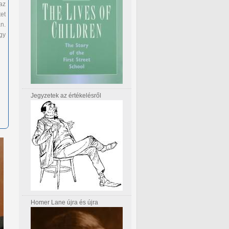
az
et
n.
gy
Jegyzetek az értékelésről
Homer Lane újra és újra