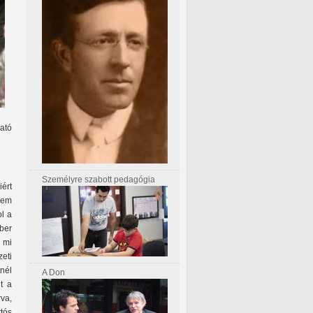
ató
Személyre szabott pedagógia
iért
 Nem
l a
mber
 mi
eti
nél
A Don
t a
va,
tós