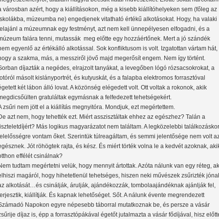
a városban azért, hogy a kiállításokon, még a kisebb kiállítóhelyeken sem (főleg az
iskolákba, múzeumba ne) engedjenek vitatható értékű alkotásokat. Hogy, ha valaki
felajánl a múzeumnak egy festményt, azt nem kell ünnepélyesen elfogadni, és a
múzeum falára tenni, mutassák meg előtte egy hozzáértőnek. Mert a jó szándék
nem egyenlő az értékálló alkotással. Sok konfliktusom is volt. Izgatottan vártam hát,
hogy a szakma, más, a messziről jövő majd megerősít engem. Nem így történt.
Sorban díjazták a negédes, elrajzolt tanyákat, a levegőben lógó rózsacsokrokat, a
fotóról másolt kislányportrét, és kutyuskát, és a falapba elektromos forrasztóval
égetett két lábon álló lovat. A közönség elégedett volt. Ott voltak a rokonok, akik
megdicsőülten gratuláltak egymásnak a felfedezett tehetségekért.
A zsűri nem jött el a kiállítás megnyitóra. Mondjuk, ezt megértettem.
De azt nem, hogy tehették ezt. Miért asszisztáltak ehhez az egészhez? Talán a
tiszteletdíjért? Más logikus magyarázatot nem találtam. A legközelebbi találkozásko
felelősségre vontam őket. Szerintük túlreagáltam, és semmi jelentősége nem volt a
egésznek. Jót röhögtek rajta, és kész. És miért törték volna le a kedvét azoknak, aki
otthon effélét csinálnak?
Nem tudtam megértetni velük, hogy mennyit ártottak. Azóta nálunk van egy réteg, ak
elhiszi magáról, hogy hihetetlenül tehetséges, hiszen neki művészek zsűrizték jóna
az alkotását…és csinálják, árulják, ajándékozzák, tombolaajándéknak ajánlják fel,
terjesztik, kiállítják. És kapnak lehetőséget. Sőt. A nálunk évente megrendezett
Számadó Napokon egyre népesebb táborral mutatkoznak be, és persze a vásár
zsűrije díjaz is, épp a forrasztópákával égetőt jutalmazta a vásár fődíjával, hisz előtt