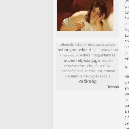
„V
am
gy
év
ta
fo
au
ol
alternatív iskolák
drámapedagógia
em
hátrányos helyzet
IKT
iskolakritika
is
külföld
magyartanítás
kompetencia
ké
művészetpedagógia
nevelés
oktatáspolitika
neveléstörténet
Mi
pedagógusok
romák
szabad
SNI
nevelés
tantárgy-pedagógia
Hi
örökség
a 
Tovább
én
vi
mo
cs
al
tu
gy
sz