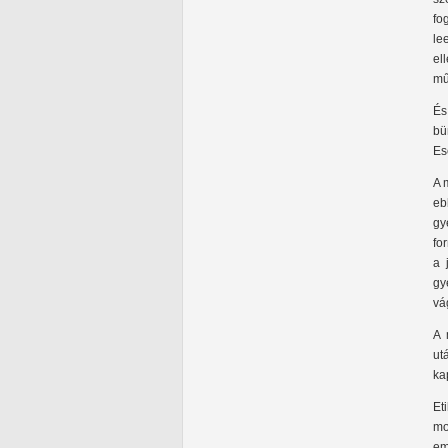
fo
le
el
mű
És
bü
Es
A 
eb
gy
fo
a 
gy
vá
A 
ut
ka
Et
mo
em