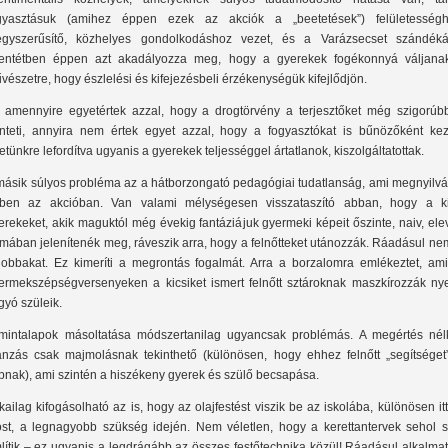
gyasztásuk (amihez éppen ezek az akciók a „beetetések”) felületességh
egyszerűsítő, közhelyes gondolkodáshoz vezet, és a Varázsecset szándéká
lentétben éppen azt akadályozza meg, hogy a gyerekek fogékonnyá váljana
vészetre, hogy észlelési és kifejezésbeli érzékenységük kifejlődjön.
 amennyire egyetértek azzal, hogy a drogtörvény a terjesztőket még szigorúb
nteti, annyira nem értek egyet azzal, hogy a fogyasztókat is bűnözőként keze
etünkre lefordítva ugyanis a gyerekek teljességgel ártatlanok, kiszolgáltatottak.
másik súlyos probléma az a hátborzongató pedagógiai tudatlanság, ami megnyilvá
ben az akcióban. Van valami mélységesen visszataszító abban, hogy a ki
erekeket, akik maguktól még évekig fantáziájuk gyermeki képeit őszinte, naiv, el
rmában jelenítenék meg, ráveszik arra, hogy a felnőtteket utánozzák. Ráadásul ne
jobbakat. Ez kimeríti a megrontás fogalmát. Arra a borzalomra emlékeztet, ami
ermekszépségversenyeken a kicsiket ismert felnőtt sztároknak maszkírozzák nye
gyó szüleik.
mintalapok másoltatása módszertanilag ugyancsak problémás. A megértés nélk
ánzás csak majmolásnak tekinthető (különösen, hogy ehhez felnőtt „segítséget”
pnak), ami szintén a hiszékeny gyerek és szülő becsapása.
ikailag kifogásolható az is, hogy az olajfestést viszik be az iskolába, különösen it
st, a legnagyobb szükség idején. Nem véletlen, hogy a kerettantervek sehol 
lítik – ez ugyanis a legdrágább az összes festőtechnika közül! Ráadásul alkalma