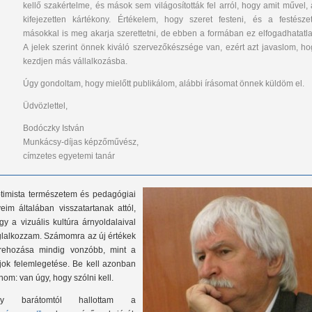
kellő szakértelme, és mások sem világosították fel arról, hogy amit művel, 
kifejezetten kártékony. Értékelem, hogy szeret festeni, és a festészet
másokkal is meg akarja szerettetni, de ebben a formában ez elfogadhatatla
A jelek szerint önnek kiváló szervezőkészsége van, ezért azt javaslom, ho
kezdjen más vállalkozásba.
Úgy gondoltam, hogy mielőtt publikálom, alábbi írásomat önnek küldöm el.
Üdvözlettel,
Bodóczky István
Munkácsy-díjas képzőművész,
címzetes egyetemi tanár
timista természetem és pedagógiai
veim általában visszatartanak attól,
gy a vizuális kultúra árnyoldalaival
glalkozzam. Számomra az új értékek
trehozása mindig vonzóbb, mint a
jok felemlegetése. Be kell azonban
tnom: van úgy, hogy szólni kell.
gy barátomtól hallottam a