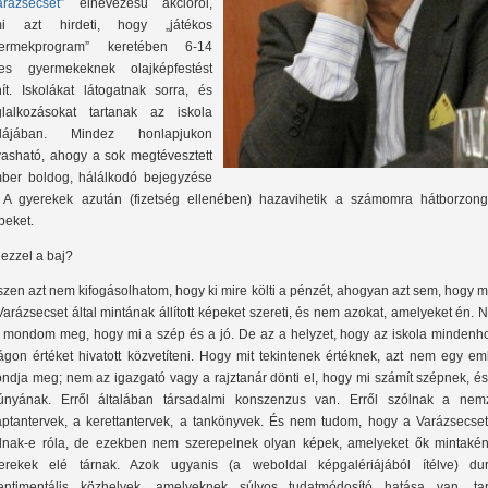
arázsecset”
elnevezésű akcióról,
i azt hirdeti, hogy „játékos
ermekprogram” keretében 6-14
es gyermekeknek olajképfestést
nít. Iskolákat látogatnak sorra, és
glalkozásokat tartanak az iskola
lájában. Mindez honlapjukon
vasható, ahogy a sok megtévesztett
ber boldog, hálálkodó bejegyzése
. A gyerekek azután (fizetség ellenében) hazavihetik a számomra hátborzong
peket.
 ezzel a baj?
szen azt nem kifogásolhatom, hogy ki mire költi a pénzét, ahogyan azt sem, hogy m
Varázsecset által mintának állított képeket szereti, és nem azokat, amelyeket én.
 mondom meg, hogy mi a szép és a jó. De az a helyzet, hogy az iskola mindenho
lágon értéket hivatott közvetíteni. Hogy mit tekintenek értéknek, azt nem egy e
ndja meg; nem az igazgató vagy a rajztanár dönti el, hogy mi számít szépnek, és
únyának. Erről általában társadalmi konszenzus van. Erről szólnak a nemz
aptantervek, a kerettantervek, a tankönyvek. És nem tudom, hogy a Varázsecset
dnak-e róla, de ezekben nem szerepelnek olyan képek, amelyeket ők mintakén
erekek elé tárnak. Azok ugyanis (a weboldal képgalériájából ítélve) dur
entimentális közhelyek, amelyeknek súlyos tudatmódosító hatása van, tar