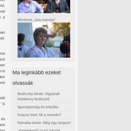
ez,
val
k a
Mindenki „Jula mamája”
ban
li.
nul
csi
even
m is
Ma leginkább ezeket
kor
olvassák
rni
Bodóczky István: Vigyázat!
üli
Kártékony festészet!
 is
Igazságosság és empátia
Knausz Imre: Mi a nevelés?
t és
Nahalka István: Még egy rangsor!
sem
„Kiemelkedő” csaló iskolák
tlan