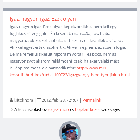
Igaz, nagyon igaz. Ezek olyan
Igaz, nagyon igaz. Ezek olyan képek, amikhez nem kell egy
foglakozást végigülni. Én ki sem bírnám....Sajnos, hiába
magyarázzuk kézzel, lábbal...azt hiszem, én kiszállok a vitából.
Akikkel egyet értek, azok értik. Akivel meg nem, az sosem fogja.
De ma remekül sikerült rajzóráim voltak....és bocs, nem az
Igazgyöngyöt akarom reklámozni, csak, ha akar valaki mást
is...épp ma ment le a harmadik rész:
http://www.mr1-
kossuth.hu/hirek/radio-100723/igazgyongy-berettyoujfalun.html
l.ritoknora
|
2012. feb. 28. - 21:07
|
Permalink
A hozzászóláshoz
regisztráció
és
bejelentkezés
szükséges