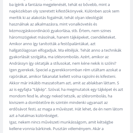
ba ígérik a fantázia megjelenését, tehát ez bővebb, mint a
napközikban oly szeretett kifestőkönyvek. Különben azok sem
merítik ki az alakotás fogalmát, tehát olyan ideológiát
használnak az alkalmazásra, mint vonalkövetés és
kézmozgáskoordináció gyakorlása, stb. Értem, nem szines
háromszögeket másolnak, hanem tájképeket, csendéleteket.
Amikor anno így tanították a festőpalántákat, azt
hallgatólagosan elfogadjuk. Ma elitéljük. Tehát anno a technikák
gyakorlását szolgálta, ma izlésrombolás. Azért, amikor az
Andrássyn így oktatják a stílusokat, nem kéne nekik is szólni?
Igen gyerekek. Speciel a gyerekkoromban rém utáltam azokat a
rajzórákat, amikor fakanalat kellett volna rajzolni és kifesteni.
Akkor már inkább maszatoltam azt, amit az ablakban láttam. S
az is egyfajta "tájkép". Szóval, ha megmutatok egy tájképet és azt
mondom fesd le, ahogy neked tetszik, az izlésrombolás, ha
kiviszem a dombtetőre és szintén mindenki ugyanazt az
erdősávot festi, az maga a művészet. Hát lehet, de én nem látom
azt a hatalmas különbséget.
Igaz, nekem nincs művészeti munkásságom, amit kétségbe
kellene vonnia bárkinek. Pusztán véleményem. Akár a