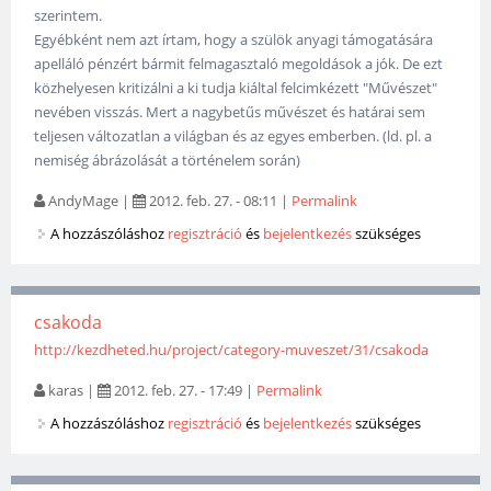
szerintem.
Egyébként nem azt írtam, hogy a szülök anyagi támogatására
apelláló pénzért bármit felmagasztaló megoldások a jók. De ezt
közhelyesen kritizálni a ki tudja kiáltal felcimkézett "Művészet"
nevében visszás. Mert a nagybetűs művészet és határai sem
teljesen változatlan a világban és az egyes emberben. (ld. pl. a
nemiség ábrázolását a történelem során)
AndyMage
|
2012. feb. 27. - 08:11
|
Permalink
A hozzászóláshoz
regisztráció
és
bejelentkezés
szükséges
csakoda
http://kezdheted.hu/project/category-muveszet/31/csakoda
karas
|
2012. feb. 27. - 17:49
|
Permalink
A hozzászóláshoz
regisztráció
és
bejelentkezés
szükséges