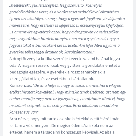
„beetetések”) felületességhez, leegyszerűsítő, közhelyes
gondolkodáshoz vezet, és a Varázsecset szándékával ellentétben
éppen azt akadályozza meg, hogy a gyerekek fogékonnyá váljanak a
művészetre, hogy észlelési és kifejezésbeli érzékenységük kifejlődjön.
És amennyire egyetértek azzal, hogy a drogtörvény a terjesztőket
még szigorúbban bünteti, annyira nem értek egyet azzal, hogy a
fogyasztókat is bűnözőként kezeli. Esetünkre lefordítva ugyanis a
gyerekek teljességgel ártatlanok, kiszolgáltatottak."
A drogtörvényt a kritika szerzője keverte valami hajánál fogva
oda. A magam részéről csak végigvittem a gondolatmenetet a
pedagógia egészére. A gyerekek a rossz tanároknak is
kiszolgáltatottak, és az esetekben is ártatlanok.
Konszenzus:
"De az a helyzet, hogy az iskola mindenhol a világon
értéket hivatott közvetíteni. Hogy mit tekintenek értéknek, azt nem egy
ember mondja meg; nem az igazgató vagy a rajztanár dönti el, hogy
mi számít szépnek, és mi csúnyának. Erről általában társadalmi
konszenzus van
"
Arra nézve, hogy mit tartok az iskola értékközvetítéséről már
leírtam a véleményem. De megismétlem: Az iskola nem az
értéket, hanem a társadalmi konszezust képviseli. Az általa