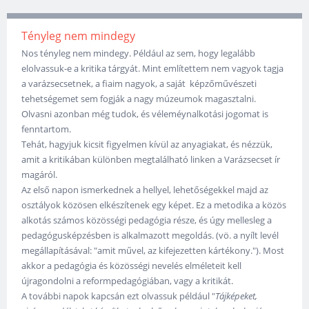
Tényleg nem mindegy
Nos tényleg nem mindegy. Például az sem, hogy legalább
elolvassuk-e a kritika tárgyát. Mint említettem nem vagyok tagja
a varázsecsetnek, a fiaim nagyok, a saját képzőművészeti
tehetségemet sem fogják a nagy múzeumok magasztalni.
Olvasni azonban még tudok, és véleméynalkotási jogomat is
fenntartom.
Tehát, hagyjuk kicsit figyelmen kívül az anyagiakat, és nézzük,
amit a kritikában különben megtalálható linken a Varázsecset ír
magáról.
Az első napon ismerkednek a hellyel, lehetőségekkel majd az
osztályok közösen elkészítenek egy képet. Ez a metodika a közös
alkotás számos közösségi pedagógia része, és úgy mellesleg a
pedagógusképzésben is alkalmazott megoldás. (vö. a nyílt levél
megállapításával: "amit művel, az kifejezetten kártékony."). Most
akkor a pedagógia és közösségi nevelés elméleteit kell
újragondolni a reformpedagógiában, vagy a kritikát.
A további napok kapcsán ezt olvassuk például "
Tájképeket,