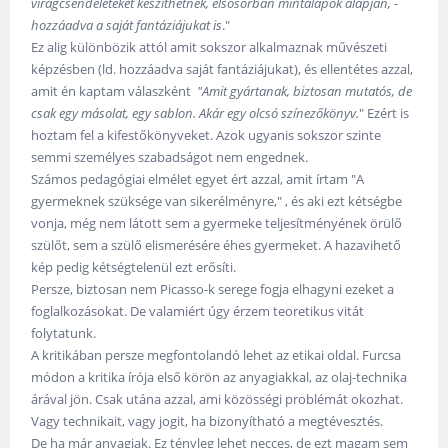
virágcsendéleteket készíthetnek, elsősorban mintalapok alapján, -
hozzáadva a saját fantáziájukat is
."
Ez alig különbözik attól amit sokszor alkalmaznak művészeti
képzésben (ld. hozzáadva saját fantáziájukat), és ellentétes azzal,
amit én kaptam válaszként
"Amit gyártanak, biztosan mutatós, de
csak egy másolat, egy sablon. Akár egy olcsó színezőkönyv.
" Ezért is
hoztam fel a kifestőkönyveket. Azok ugyanis sokszor szinte
semmi személyes szabadságot nem engednek.
Számos pedagógiai elmélet egyet ért azzal, amit írtam "A
gyermeknek szüksége van sikerélményre," , és aki ezt kétségbe
vonja, még nem látott sem a gyermeke teljesítményének örülő
szülőt, sem a szülő elismerésére éhes gyermeket. A hazavihető
kép pedig kétségtelenül ezt erősíti.
Persze, biztosan nem Picasso-k serege fogja elhagyni ezeket a
foglalkozásokat. De valamiért úgy érzem teoretikus vitát
folytatunk.
A kritikában persze megfontolandó lehet az etikai oldal. Furcsa
módon a kritika írója első körön az anyagiakkal, az olaj-technika
árával jön. Csak utána azzal, ami közösségi problémát okozhat.
Vagy technikait, vagy jogit, ha bizonyítható a megtévesztés.
De ha már anyagiak. Ez tényleg lehet necces, de ezt magam sem