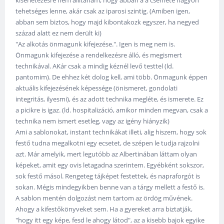
kísérletezésre nem állítanám, hogy abban a a csemete nagyon
tehetséges lenne, akár csak az iparosi szintig. (Amiben igen,
abban sem biztos, hogy majd kibontakozk egyszer, ha negyed
század alatt ez nem derült ki)
"Az alkotás önmagunk kifejezése.". Igen is meg nem is.
Önmagunk kifejezése a rendelkezésre álló, és megismert
technikával. AKár csak a mindig kéznél levő testtel (ld.
pantomim). De ehhez két dolog kell, ami több. Önmagunk éppen
aktuális kifejezésének képessége (önismeret, gondolati
integritás, ilyesmi), és az adott technika megléte, és ismerete. Ez
a picikre is igaz. (ld. hospitalizáció, amikor minden megvan, csak a
technika nem ismert esetleg, vagy az igény hiányzik)
Ami a sablonokat, instant technikákat illeti, alig hiszem, hogy sok
festő tudna megalkotni egy ecsetet, de szépen le tudja rajzolni
azt. Már amelyik, mert legutóbb az Albertinában láttam olyan
képeket, amit egy ovis letagadna szerintem. Egyébként sokszor,
sok festő másol. Rengeteg tájképet festettek, és napraforgót is
sokan. Mégis mindegyikben benne van a tárgy mellett a festő is.
A sablon mentén dolgozást nem tartom az ördög művének.
Ahogy a kifestőkönyveket sem. Ha a gyereket arra biztatják,
"hogy itt egy képe, fesd le ahogy látod", az a kisebb bajok egyike