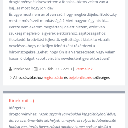
drogtörvénynél elvesztettem a fonalat...biztos velem van a
baj...ez most hogy jön ide?
És ugye most nem arról van szó, hogy megkérdőjelezi Bodóczky
mester művészeti munkásságát? Mert nagyon úgy néz ki....
Persze nem akarom megsérteni, de azt hiszem, ezért van
szükség megfelelő, a gyerek életkorához, sajátosságaihoz
illeszkedő, kretivitást fejlesztő, nyitottságot kialakító vizuális
nevelésre...hogy ne kelljen felnőttként rákérdezni a
háromszögekre...Lehet, hogy Ön is a Varázsecsetet, vagy valami
hasonló dolgot kapott vizuális nevelésként gyerekkorában?
l.ritoknora
|
2012. feb. 27. - 22:10
|
Permalink
A hozzászóláshoz
regisztráció
és
bejelentkezés
szükséges
Kinek mit :-)
Idézgetek:
drogtörvényhez:
"Azok ugyanis (a weboldal képgalériájából ítélve)
durva, szentimentális közhelyek, amelyeknek súlyos tudatmódosító
hatása van, tartós fogyasztásuk (amihez éppen ezek az akciók a