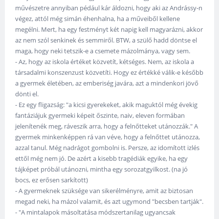
művészetre annyiban pédául kár áldozni, hogy aki az Andrássy-n
végez, attól még simán éhenhalna, ha a műveiből kellene
megélni. Mert, ha egy festményt két napig kell magyarázni, akkor
az nem szól senkinek és semmiről. BTW, a szülő hadd döntse el
maga, hogy neki tetszik-e a csemete mázolmánya, vagy sem.
- Az, hogy az iskola értéket közvetít, kétséges. Nem, az iskola a
társadalmi konszenzust közvetíti. Hogy ez értékké válik-e később
a gyermek életében, az emberiség javára, azt a mindenkori jövő
dönti el.
- Ez egy fligazság: "a kicsi gyerekeket, akik maguktól még évekig
fantáziájuk gyermeki képeit őszinte, naiv, eleven formában
jelenítenék meg, ráveszik arra, hogy a felnőtteket utánozzák." A
gyermek minkenképpen rá van véve, hogy a felnőttet utánozza,
azzal tanul. Még nadrágot gombolni is. Persze, az idomított izlés
ettől még nem jó. De azért a kisebb tragédiák egyike, ha egy
tájképet próbál utánozni, mintha egy sorozatgyilkost. (na jó
bocs, ez erősen sarkított)
- A gyermeknek szüksége van sikerélményre, amit az biztosan
megad neki, ha mázol valamit, és azt ugymond "becsben tartják".
- "A mintalapok másoltatása módszertanilag ugyancsak