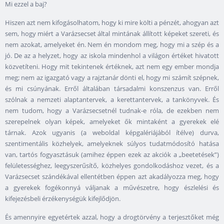
Mi ezzel a baj?
Hiszen azt nem kifogásolhatom, hogy ki mire költi a pénzét, ahogyan azt
sem, hogy miért a Varázsecset által mintának állított képeket szereti, és
nem azokat, amelyeket én. Nem én mondom meg, hogy mi a szép és a
jó. De az a helyzet, hogy az iskola mindenhol a világon értéket hivatott
közvetíteni. Hogy mit tekintenek értéknek, azt nem egy ember mondja
meg; nem az igazgató vagy a rajztanár dönti el, hogy mi számít szépnek,
és mi csúnyának. Erről általában társadalmi konszenzus van. Erről
szólnak a nemzeti alaptantervek, a kerettantervek, a tankönyvek. És
nem tudom, hogy a Varázsecsetnél tudnak-e róla, de ezekben nem
szerepelnek olyan képek, amelyeket ők mintaként a gyerekek elé
tárnak. Azok ugyanis (a weboldal képgalériájából ítélve) durva,
szentimentális közhelyek, amelyeknek súlyos tudatmódosító hatása
van, tartós fogyasztásuk (amihez éppen ezek az akciók a „beetetések”)
felületességhez, leegyszerűsítő, közhelyes gondolkodáshoz vezet, és a
Varázsecset szándékával ellentétben éppen azt akadályozza meg, hogy
a gyerekek fogékonnyá váljanak a művészetre, hogy észlelési és
kifejezésbeli érzékenységük kifejlődjön.
És amennyire egyetértek azzal, hogy a drogtörvény a terjesztőket még