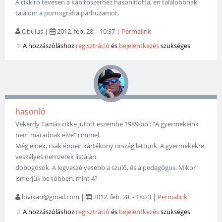
A cikkíró tévesen a kábítószerhez hasonlította, én találóbbnak
találom a pornográfia párhuzamot.
Obulus
|
2012. feb. 28. - 10:37
|
Permalink
A hozzászóláshoz
regisztráció
és
bejelentkezés
szükséges
hasonló
Vekerdy Tamás cikke jutott eszembe 1989-ből: "A gyermekeink
nem maradnak élve" címmel.
Még élnek, csak éppen kártékony ország lettünk. A gyermekekre
veszélyes nemzetek listáján
dobogósok. A legveszélyesebb a szülő, és a pedagógus. Mikor
ismerjük be többen, mint 4?
lovikari@gmail.com
|
2012. feb. 28. - 18:23
|
Permalink
A hozzászóláshoz
regisztráció
és
bejelentkezés
szükséges