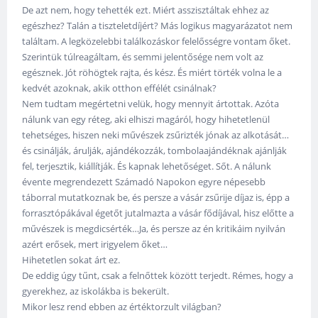
De azt nem, hogy tehették ezt. Miért asszisztáltak ehhez az
egészhez? Talán a tiszteletdíjért? Más logikus magyarázatot nem
találtam. A legközelebbi találkozáskor felelősségre vontam őket.
Szerintük túlreagáltam, és semmi jelentősége nem volt az
egésznek. Jót röhögtek rajta, és kész. És miért törték volna le a
kedvét azoknak, akik otthon effélét csinálnak?
Nem tudtam megértetni velük, hogy mennyit ártottak. Azóta
nálunk van egy réteg, aki elhiszi magáról, hogy hihetetlenül
tehetséges, hiszen neki művészek zsűrizték jónak az alkotását…
és csinálják, árulják, ajándékozzák, tombolaajándéknak ajánlják
fel, terjesztik, kiállítják. És kapnak lehetőséget. Sőt. A nálunk
évente megrendezett Számadó Napokon egyre népesebb
táborral mutatkoznak be, és persze a vásár zsűrije díjaz is, épp a
forrasztópákával égetőt jutalmazta a vásár fődíjával, hisz előtte a
művészek is megdicsérték…Ja, és persze az én kritikáim nyilván
azért erősek, mert irigyelem őket…
Hihetetlen sokat árt ez.
De eddig úgy tűnt, csak a felnőttek között terjedt. Rémes, hogy a
gyerekhez, az iskolákba is bekerült.
Mikor lesz rend ebben az értéktorzult világban?