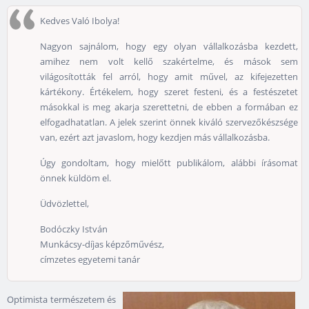
Kedves Való Ibolya!
Nagyon sajnálom, hogy egy olyan vállalkozásba kezdett,
amihez nem volt kellő szakértelme, és mások sem
világosították fel arról, hogy amit művel, az kifejezetten
kártékony. Értékelem, hogy szeret festeni, és a festészetet
másokkal is meg akarja szerettetni, de ebben a formában ez
elfogadhatatlan. A jelek szerint önnek kiváló szervezőkészsége
van, ezért azt javaslom, hogy kezdjen más vállalkozásba.
Úgy gondoltam, hogy mielőtt publikálom, alábbi írásomat
önnek küldöm el.
Üdvözlettel,
Bodóczky István
Munkácsy-díjas képzőművész,
címzetes egyetemi tanár
Optimista természetem és