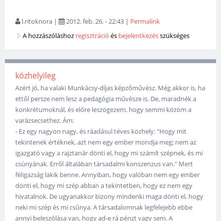
l.ritoknora
|
2012. feb. 26. - 22:43
|
Permalink
A hozzászóláshoz
regisztráció
és
bejelentkezés
szükséges
közhelyileg
Azért jó, ha valaki Munkácsy-díjas képzőművész. Még akkor is, ha
ettől persze nem lesz a pedagógia művésze is. De, maradnék a
konkrétumoknál, és előre leszögezem, hogy semmi közöm a
varázsecsethez. Ám:
- Ez egy nagyon nagy, és ráadásul téves közhely: "Hogy mit
tekintenek értéknek, azt nem egy ember mondja meg; nem az
igazgató vagy a rajztanár dönti el, hogy mi számít szépnek, és mi
csúnyának. Erről általában társadalmi konszenzus van." Mert
féligazság lakik benne. Annyiban, hogy valóban nem egy ember
dönti el, hogy mi szép abban a tekintetben, hogy ez nem egy
hivatalnok. De ugyanakkor bizony mindenki maga dönti el, hogy
neki mi szép és mi csűnya. A társadalomnak legfelejebb ebbe
annyi beleszólása van, hogy ad-e rá pénzt vagy sem. A