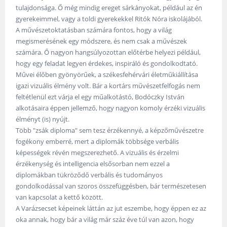
tulajdonsága. Ő még mindig ereget sárkányokat, például az én
gyerekeimmel, vagy a toldi gyerekekkel Ritók Nóra iskolájából.
A művészetoktatásban számára fontos, hogy a világ
megismerésének egy módszere, és nem csak a művészek
számára. Ő nagyon hangsúlyozottan előtérbe helyezi például,
hogy egy feladat legyen érdekes, inspiráló és gondolkodtató.
Művei élőben gyönyörűek, a székesfehérvári életműkiállítása
igazi vizuális élmény volt. Bár a kortárs művészetfelfogás nem
feltétlenül ezt várja el egy műalkotástó, Bodóczky István
alkotásaira éppen jellemző, hogy nagyon komoly érzéki vizuális
élményt (is) nyújt.
Több "zsák diploma" sem tesz érzékennyé, a képzőművészetre
fogékony emberré, mert a diplomák többsége verbális
képességek révén megszerezhető. A vizuális és érzelmi
érzékenység és intelligencia elsősorban nem ezzel a
diplomákban tükröződő verbális és tudományos
gondolkodással van szoros összefüggésben, bár természetesen
van kapcsolat a kettő között.
A Varázsecset képeinek láttán az jut eszembe, hogy éppen ez az
oka annak, hogy bár a világ már száz éve túl van azon, hogy