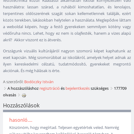
festőtechnika közül! Ráadásul alkalmatlan iskolai környezetben való
használatra: lassan szárad, a ruhából kimoshatatlan, és lenolajos,
terpentines oldószerének szagát sokan kellemetlennek találják, ezért
közös terekben, lakásokban helytelen a használata. Meglepődve láttam
a weboldal képein, hogy a festő gyerekeken semmilyen kötény vagy
védőruha nincs. Lehet, hogy ez nem is olajfesték, hanem a vizes alapú
akril? Akkor viszont ez is átverés.
Országunk vizuális kultúrájáról nagyon szomorú képet kaphatunk az
eset kapcsán. Még szomorúbbat az iskolákról, amelyek helyet adnak az
ilyen kereskedelmi célzatú, tudatmódosító, gyerekeket megrontó
akciónak. És még hálásak is érte.
A szerzőről:
Bodóczky István
A hozzászóláshoz
regisztráció
és
bejelentkezés
szükséges
177709
olvasás
Hozzászólások
hasonló....
Köszönöm, hogy megírtad. Teljesen egyetértek veled. Nemrég
súlyos vitába keveredtem kollégákkal, hasonló tárgyban. A