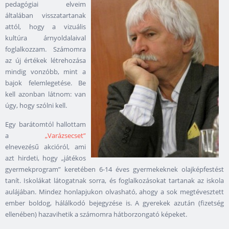
pedagógiai elveim
általában visszatartanak
attól, hogy a vizuális
kultúra árnyoldalaival
foglalkozzam. Számomra
az új értékek létrehozása
mindig vonzóbb, mint a
bajok felemlegetése. Be
kell azonban látnom: van
úgy, hogy szólni kell.
Egy barátomtól hallottam
a
„Varázsecset”
elnevezésű akcióról, ami
azt hirdeti, hogy „játékos
gyermekprogram” keretében 6-14 éves gyermekeknek olajképfestést
tanít. Iskolákat látogatnak sorra, és foglalkozásokat tartanak az iskola
aulájában. Mindez honlapjukon olvasható, ahogy a sok megtévesztett
ember boldog, hálálkodó bejegyzése is. A gyerekek azután (fizetség
ellenében) hazavihetik a számomra hátborzongató képeket.