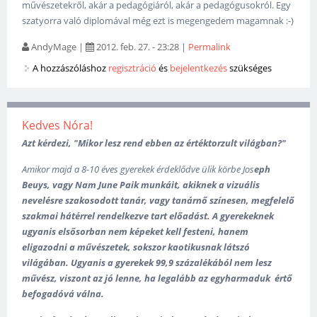
művészetekről, akár a pedagógiáról, akár a pedagógusokról. Egy
szatyorra való diplomával még ezt is megengedem magamnak :-)
AndyMage
|
2012. feb. 27. - 23:28
|
Permalink
A hozzászóláshoz
regisztráció
és
bejelentkezés
szükséges
Kedves Nóra!
Azt kérdezi, "Mikor lesz rend ebben az értéktorzult világban?"
Amikor majd a 8-10 éves gyerekek érdeklődve ülik körbe
Jos
eph
Beuys, vagy Nam June Paik munkáit, akiknek a vizuális
nevelésre szakosodott tanár, vagy tanárnő színesen, megfelelő
szakmai hátérrel rendelkezve tart előadást. A gyerekeknek
ugyanis elsősorban nem képeket kell festeni, hanem
eligazodni a művészetek, sokszor kaotikusnak látszó
világában. U
gyanis a gyerekek 99,9 százalékából nem lesz
művész, viszont az jó lenne, ha legalább az egyharmaduk értő
befogadóvá válna.