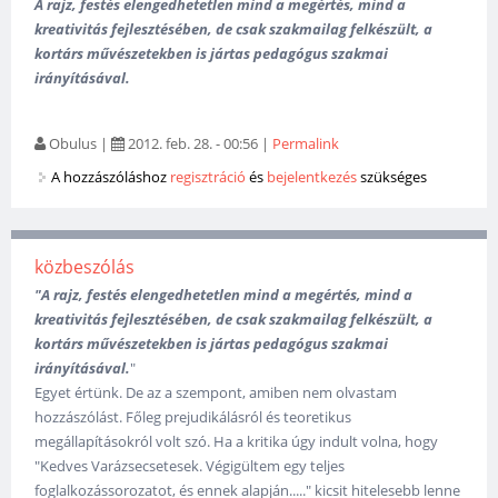
A rajz, festés elengedhetetlen mind a megértés, mind a
kreativitás fejlesztésében, de csak szakmailag felkészült, a
kortárs művészetekben is jártas pedagógus szakmai
irányításával.
Obulus
|
2012. feb. 28. - 00:56
|
Permalink
A hozzászóláshoz
regisztráció
és
bejelentkezés
szükséges
közbeszólás
"A rajz, festés elengedhetetlen mind a megértés, mind a
kreativitás fejlesztésében, de csak szakmailag felkészült, a
kortárs művészetekben is jártas pedagógus szakmai
irányításával.
"
Egyet értünk. De az a szempont, amiben nem olvastam
hozzászólást. Főleg prejudikálásról és teoretikus
megállapításokról volt szó. Ha a kritika úgy indult volna, hogy
"Kedves Varázsecsetesek. Végigültem egy teljes
foglalkozássorozatot, és ennek alapján....." kicsit hitelesebb lenne