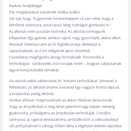
Kedves AndyMage!
Pár meglátásával szeretnék vitába szállni.
Azt írja, hogy "A gyermek minkenképpen rá van véve, hogy a
felnőttet utánozza, azzal tanul. Még nadrágot gombolni is."
Az alkotás nem pusztán technika. Az alkotás önmagunk
kifejezése. Egy gyerek, amikor rajzol, vagy gyurmázik, akkor alkot.
Mindazt beleteszi ami az őt foglalkoztatja. Beleteszi a
tapasztalatait, az ő kis világának apró részleteit.
Csodálatos megfigyelni ahogy formálódik, finomodik a
technikájuk - színkezelés, körvonalak terén -, hogyan választanak
egyre bonyolultabb témákat.
Ha adunk nekik sablonokat és "instant technikákat" elmarad a
felfedezés, az alkotás öröme, kimarad egy nagyon fontos lépcső,
a kreativitás pedig eltűnik.
Amikor először megmutattam az akkor hétéves lányomnak,
hogy az árnyékokat is meg lehet jeleníteni egy képen, hetekig
gyakorolta, próbálgatta az árnyékolás technikáját. Csinálta
satírozva, az ujjával elmaszatolva, próbálkozott a csíkozásokkal
sőt pöttyözéssel is (ahogy tőlem látta a régészeti leletek rajzolása