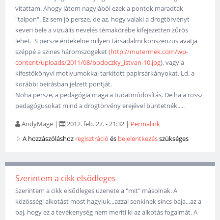
vitattam. Ahogy látom nagyjából ezek a pontok maradtak
"talpon". Ez sem jó persze, de az, hogy valaki a drogtörvényt
keveri bele a vizuális nevelés témakörébe kifejezetten zűrös
lehet. S persze érdekelne milyen társadalmi konszenzus avatja
széppé a szines háromszögeket (
http://mutermek.com/wp-
content/uploads/2011/08/bodoczky_istvan-10.jpg
), vagy a
kifestőkönyvi motivumokkal tarkított papírsárkányokat. Ld. a
korábbi beírásban jelzett pontját.
Noha persze, a pedagógia maga a tudatmódosítás. De ha a rossz
pedagógusokat mind a drogtörvény erejével büntetnék.....
AndyMage
|
2012. feb. 27. - 21:32
|
Permalink
A hozzászóláshoz
regisztráció
és
bejelentkezés
szükséges
Szerintem a cikk elsődleges
Szerintem a cikk elsődleges üzenete a "mit" másolnak. A
közösségi alkotást most hagyjuk...azzal senkinek sincs baja...az a
baj, hogy ez a tevékenység nem meríti ki az alkotás fogalmát. A