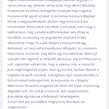
városunkban egy felhívást tettek közé, hogy alkotó felnőttek,
hivatásosak és otthon festegetők mutassák meg magukat,
mutassunk fel együtt értéket. A zsűrizésre művész kollégákat
hívtak a megyeszékhelyről, általam nagyra becsült fiatal
művészeket. Előtte sokat harcoltam a városban azért, hogy a
kiállításokon, még a kisebb kiállítóhelyeken sem (főleg az
iskolákba, múzeumba ne) engedjenek vitatható értékű
alkotásokat. Hogy, ha valaki felajánl a múzeumnak egy
festményt, azt nem kell ünnepélyesen elfogadni, és a múzeum
falára tenni, mutassák meg előtte egy hozzáértőnek. Mert a jó
szándék nem egyenlő az értékálló alkotással. Sok konfliktusom is
volt. Izgatottan vártam hát, hogy a szakma, más, a messziről
jövő majd megerősít engem. Nem így történt. Sorban díjazták a
negédes, elrajzolt tanyákat, a levegőben lógó rózsacsokrokat, a
fotóról másolt kislányportrét, és kutyuskát, és a falapba
elektromos forrasztóval égetett két lábon álló lovat. A közönség
elégedett volt. Ott voltak a rokonok, akik megdicsőülten
gratuláltak egymásnak a felfedezett tehetségekért.
A zsűri nem jött el a kiállítás megnyitóra. Mondjuk, ezt
megértettem.