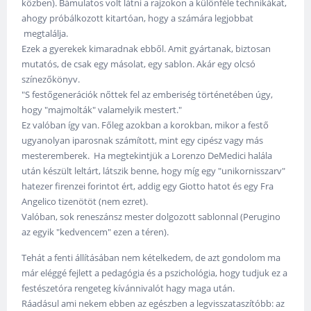
közben). Bámulatos volt látni a rajzokon a különféle technikákat,
ahogy próbálkozott kitartóan, hogy a számára legjobbat
megtalálja.
Ezek a gyerekek kimaradnak ebből. Amit gyártanak, biztosan
mutatós, de csak egy másolat, egy sablon. Akár egy olcsó
színezőkönyv.
"S festőgenerációk nőttek fel az emberiség történetében úgy,
hogy "majmolták" valamelyik mestert."
Ez valóban így van. Főleg azokban a korokban, mikor a festő
ugyanolyan iparosnak számított, mint egy cipész vagy más
mesteremberek. Ha megtekintjük a Lorenzo DeMedici halála
után készült leltárt, látszik benne, hogy míg egy "unikornisszarv"
hatezer firenzei forintot ért, addig egy Giotto hatot és egy Fra
Angelico tizenötöt (nem ezret).
Valóban, sok reneszánsz mester dolgozott sablonnal (Perugino
az egyik "kedvencem" ezen a téren).
Tehát a fenti állításában nem kételkedem, de azt gondolom ma
már eléggé fejlett a pedagógia és a pszichológia, hogy tudjuk ez a
festészetóra rengeteg kívánnivalót hagy maga után.
Ráadásul ami nekem ebben az egészben a legvisszataszítóbb: az