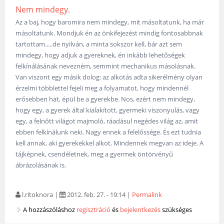
Nem mindegy.
Az a baj, hogy baromira nem mindegy, mit másoltatunk, ha már
másoltatunk. Mondjuk én az önkifejezést mindig fontosabbnak
tartottam.....de nyilván, a minta sokszor kell, bár azt sem
mindegy, hogy adjuk a gyereknek, én inkább lehetőségek
felkínálásának nevezném, semmint mechanikus másolásnak.
Van viszont egy másik dolog: az alkotás adta sikerélmény olyan
érzelmi többlettel fejeli meg a folyamatot, hogy mindennél
erősebben hat, épül be a gyerekbe. Nos, ezért nem mindegy,
hogy egy, a gyerek által kialakított, gyermeki viszonyulás, vagy
egy, a felnőtt világot majmoló, ráadásul negédes világ az, amit
ebben felkínálunk neki. Nagy ennek a felelőssége. És ezt tudnia
kell annak, aki gyerekekkel alkot. Mindennek megvan az ideje. A
tájképnek, csendéletnek, meg a gyermek öntörvényű
ábrázolásának is.
l.ritoknora
|
2012. feb. 27. - 19:14
|
Permalink
A hozzászóláshoz
regisztráció
és
bejelentkezés
szükséges