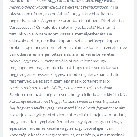
Másik kérdés: "
Lehet, hogy Ön is a Varázsecsetet, vagy valami
hasonló dolgot kapott vizuális nevelésként gyerekkorában?
" Ha
olvasta, amit írtam, akkor látható, hogy a kisebbik fiam is
negyedszázados. A gyermekkoromban tehát nem létezhetett a
Varázsecset :-) Ön különben kitől milyet kapott? Ha már itt
tartunk :-) Na jó nem adom vissza a személyeskedést. De
válaszolok. Nem, nem ilyet kaptam. Azt a lehetőséget kaptam
örökül, hogy merjen nem tetszeni valami akkor is, ha veretes név
van odaírva, és merjen tetszeni az is, amit kevésbé veretes
névvel jegyeztek. S merjem vállalni is a véleményt. Így
megengedem magamnak a luxust, hogy ne tessenek Kassák
négyszögei, és tessenek egyes, a modern galériákban látható
festmények. De ez azt hiszem egy másik történet már :-)
A cél: "
Szerintem a cikk elsődleges üzenete a "mit" másolnak. "
Szerintem nem, de még keresem, hogy a felinduláson kívül mi
. "A
közösségi alkotást most hagyjuk...azzal senkinek sincs baja...az a
baj, hogy ez a tevékenység nem meríti ki az alkotás fogalmát.
" MIért
is akarjuk az egyik pontot kiemelni, és elitélni, majd azt mondani,
hogy a másik lényegtelen. Szerintem egy ilyen programot vagy
egészében érdemes kezelni vagy sehogy. Szóval igen, van
közösségi alkotás a program szerint, az tehát jó, a mit másolnak-