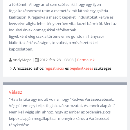
a történet. Ahogy arról sem szól senki, hogy egy ilyen
foglalkozássorozat után a csemeték mit látnak egy galéria-
kiállításon. Kiragadva a másolt képeket, indulatokat keltve és
levezetve aligha lehet tényszerűen vitatkozni bármiről. Mert az
indulati érvek önmagukkal cáfolhatóak.
Egyébként elég csak a történelemre gondolni, hányszor
kiáltottak értékválságot, torzulást, a művészetekkel
kapcsolatban.
AndyMage
|
2012. feb. 28. - 08:03
|
Permalink
A hozzászóláshoz
regisztráció
és
bejelentkezés
szükséges
válasz
"Ha a kritika úgy indult volna, hogy "Kedves Varázsecsetesek.
Végigültem egy teljes foglalkozássorozatot, és ennek alapján."
Nem kell végig ülni ahhoz, hogy az ember az ordenáré giccs
képek alapján megállapítsa, mennyire káros a Varázsecset
ténykedése.