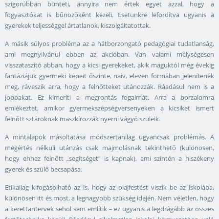
szigorúbban bünteti, annyira nem értek egyet azzal, hogy a
fogyasztókat is bűnözőként kezeli. Esetünkre lefordítva ugyanis a
gyerekek teljességgel ártatlanok, kiszolgáltatottak.
A másik súlyos probléma az a hátborzongató pedagógiai tudatlanság,
ami megnyilvánul ebben az akcióban. Van valami mélységesen
visszataszító abban, hogy a kicsi gyerekeket, akik maguktól még évekig
fantáziájuk gyermeki képeit őszinte, naiv, eleven formában jelenítenék
meg, ráveszik arra, hogy a felnőtteket utánozzák. Ráadásul nem is a
jobbakat. Ez kimeríti a megrontás fogalmát. Arra a borzalomra
emlékeztet, amikor gyermekszépségversenyeken a kicsiket ismert
felnőtt sztároknak maszkírozzák nyerni vágyó szüleik.
A mintalapok másoltatása módszertanilag ugyancsak problémás. A
megértés nélküli utánzás csak majmolásnak tekinthető (különösen,
hogy ehhez felnőtt „segítséget” is kapnak), ami szintén a hiszékeny
gyerek és szülő becsapása.
Etikailag kifogásolható az is, hogy az olajfestést viszik be az iskolába,
különösen itt és most, a legnagyobb szükség idején. Nem véletlen, hogy
a kerettantervek sehol sem említik – ez ugyanis a legdrágább az összes