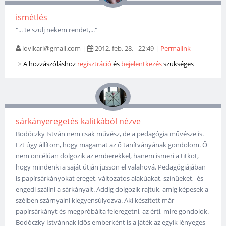
ismétlés
"... te szülj nekem rendet,..."
lovikari@gmail.com
|
2012. feb. 28. - 22:49
|
Permalink
A hozzászóláshoz
regisztráció
és
bejelentkezés
szükséges
sárkányeregetés kalitkából nézve
Bodóczky István nem csak művész, de a pedagógia művésze is.
Ezt úgy állítom, hogy magamat az ő tanítványának gondolom. Ő
nem öncélúan dolgozik az emberekkel, hanem ismeri a titkot,
hogy mindenki a saját útján jusson el valahová. Pedagógiájában
is papírsárkányokat ereget, változatos alakúakat, színűeket, és
engedi szállni a sárkányait. Addig dolgozik rajtuk, amíg képesek a
szélben szárnyalni kiegyensúlyozva. Aki készített már
papírsárkányt és megpróbálta feleregetni, az érti, mire gondolok.
Bodóczky Istvánnak idős emberként is a játék az egyik lényeges