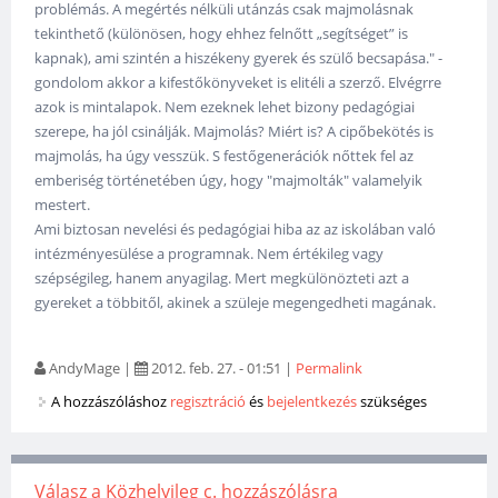
problémás. A megértés nélküli utánzás csak majmolásnak
tekinthető (különösen, hogy ehhez felnőtt „segítséget” is
kapnak), ami szintén a hiszékeny gyerek és szülő becsapása." -
gondolom akkor a kifestőkönyveket is elitéli a szerző. Elvégrre
azok is mintalapok. Nem ezeknek lehet bizony pedagógiai
szerepe, ha jól csinálják. Majmolás? Miért is? A cipőbekötés is
majmolás, ha úgy vesszük. S festőgenerációk nőttek fel az
emberiség történetében úgy, hogy "majmolták" valamelyik
mestert.
Ami biztosan nevelési és pedagógiai hiba az az iskolában való
intézményesülése a programnak. Nem értékileg vagy
szépségileg, hanem anyagilag. Mert megkülönözteti azt a
gyereket a többitől, akinek a szüleje megengedheti magának.
AndyMage
|
2012. feb. 27. - 01:51
|
Permalink
A hozzászóláshoz
regisztráció
és
bejelentkezés
szükséges
Válasz a Közhelyileg c. hozzászólásra