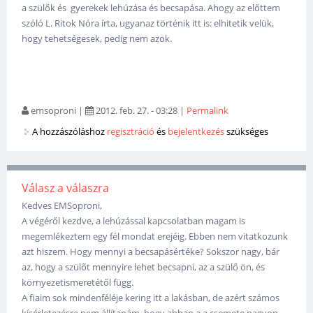
a szülők és gyerekek lehúzása és becsapása. Ahogy az előttem
szóló L. Ritok Nóra írta, ugyanaz történik itt is: elhitetik velük,
hogy tehetségesek, pedig nem azok.
emsoproni
|
2012. feb. 27. - 03:28
|
Permalink
A hozzászóláshoz
regisztráció
és
bejelentkezés
szükséges
Válasz a válaszra
Kedves EMSoproni,
A végéről kezdve, a lehúzással kapcsolatban magam is
megemlékeztem egy fél mondat erejéig. Ebben nem vitatkozunk
azt hiszem. Hogy mennyi a becsapásértéke? Sokszor nagy, bár
az, hogy a szülőt mennyire lehet becsapni, az a szülő ön, és
környezetismeretétől függ.
A fiaim sok mindenféléje kering itt a lakásban, de azért számos