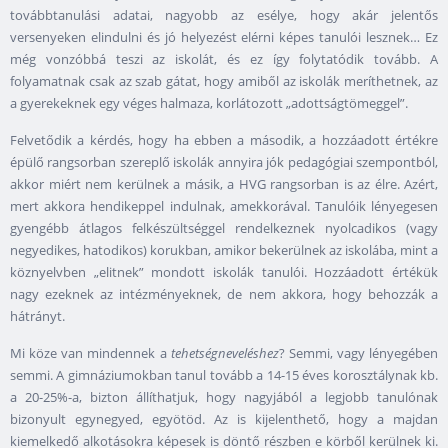
továbbtanulási adatai, nagyobb az esélye, hogy akár jelentős
versenyeken elindulni és jó helyezést elérni képes tanulói lesznek… Ez
még vonzóbbá teszi az iskolát, és ez így folytatódik tovább. A
folyamatnak csak az szab gátat, hogy amiből az iskolák meríthetnek, az
a gyerekeknek egy véges halmaza, korlátozott „adottságtömeggel”.
Felvetődik a kérdés, hogy ha ebben a második, a hozzáadott értékre
épülő rangsorban szereplő iskolák annyira jók pedagógiai szempontból,
akkor miért nem kerülnek a másik, a HVG rangsorban is az élre. Azért,
mert akkora hendikeppel indulnak, amekkorával. Tanulóik lényegesen
gyengébb átlagos felkészültséggel rendelkeznek nyolcadikos (vagy
negyedikes, hatodikos) korukban, amikor bekerülnek az iskolába, mint a
köznyelvben „elitnek” mondott iskolák tanulói. Hozzáadott értékük
nagy ezeknek az intézményeknek, de nem akkora, hogy behozzák a
hátrányt.
Mi köze van mindennek a
tehetségneveléshez
? Semmi, vagy lényegében
semmi. A gimnáziumokban tanul tovább a 14-15 éves korosztálynak kb.
a 20-25%-a, bizton állíthatjuk, hogy nagyjából a legjobb tanulónak
bizonyult egynegyed, egyötöd. Az is kijelenthető, hogy a majdan
kiemelkedő alkotásokra képesek is döntő részben e körből kerülnek ki.