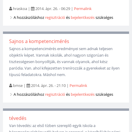
hraskoa
|
2014. ápr. 26. - 06:29
|
Permalink
A hozzászóláshoz
regisztráció
és
bejelentkezés
szükséges
Sajnos a kompetencimérés
Sajnos a kompetencimérés eredményei sem adnak teljesen
objektív képet. Vannak iskolák, ahol nagyon szigorúan és
tisztességesen bonyolítják, és vannak olyanok, ahol kész
paródia. Van. ahol kifejezetten trenírozzák a gyerekeket az ilyen
típusú feladatokra. Máshol nem.
bmse
|
2014. ápr. 26. - 21:10
|
Permalink
A hozzászóláshoz
regisztráció
és
bejelentkezés
szükséges
tévedés
Van tévedés: az első tízben szereplő egyik iskola a