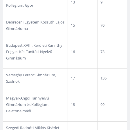
13
9
Kollégium, Győr
Debreceni Egyetem Kossuth Lajos
15
70
Gimnáziuma
Budapest XVIII. Kerületi Karinthy
Frigyes Két Tanítási Nyelvű
16
73
Gimnázium
Verseghy Ferenc Gimnázium,
17
136
Szolnok
Magyar-Angol Tannyelvű
Gimnázium és Kollégium,
18
99
Balatonalmádi
Szegedi Radnóti Miklós Kísérleti