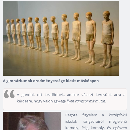
A gimnáziumok eredményessége kicsit másképpen
A gondok ott kezdődnek, amikor választ keresünk arra a
kérdésre, hogy vajon
egy-egy ilyen rangsor mit mutat
.
Régóta figyelem a középfokú
iskolák rangsorairól megjelenő
komoly, félig komoly, és egészen