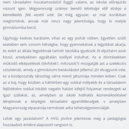
nem társadalmi hovatartozástól függő valami, az iskolai előrejutás
viszont igen.
Magyarország számos leendő tehetsége elől elzárja a
kiemelkedés felé vezető utat
. De még egyszer, ez már korábban
megtörténik, annak már nincs nagy jelentősége, hogy ki melyik
gimnáziumba kerül.
Úgyhogy kedves barátaim, vihar ez egy pohár vízben. Egyetlen szülő
esetében sem vonom kétségbe, hogy gyermekének a legjobbat akarja,
és ezért az általa legjobbnak tartott iskolába igyekszik őt eljuttatni azok
közül, amelyekben egyáltalán eséllyel indulhat. Az e döntésekben
működő elképzelések (tévhitek?, mítoszok?) mozgatják azt a szelekciós
szisztémát, amely a gimnáziumi beiskolázást jellemzi. Jól elvagyunk vele,
ez a középosztály látszólag vérre menő játszmája minden évben. Csak
az a baj, hogy közben a háttérben egy sokkal mélyebb és a társadalom
fejlődésére sokkal inkább negatív hatást kifejtő folyamat rendezgeti az
igazi szálakat, az, amelyben
az iskola hathatós közreműködésével
létrejönnek a tényleges társadalmi egyenlőtlenségek
, s amelyben
Magyarország elpazarolja természet adta tehetségpotenciálját.
Lehet egy javaslatom? A HVG jövőre jelentesse meg a pedagógiai
hozzáadott értékre alapozott rangsort is.