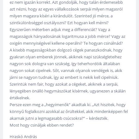
ez nem igazán korrekt. Azt gondolják, hogy talán érdemesebb
azt nézni, hogy az egyes vállalkozások serpái milyen magasról
milyen magasra kíséri a kirándulót. Szerinted jó mérce, a
szintkülönbséggel osztályozni? Ezt hogyan kell mérni?
Egyszerűen méterben adjuk meg a differenciát? Vagy a
magasságok hányadosának logaritmusa a jobb mérce? Vagy az
oxigén mennyiségével kellene operálni? Te hogyan csinálnád?
A kisebb magasságokban dolgozó cégek panaszkodnak, hogy
gyakran olyan emberek jönnek, akiknek napi szükségleteihez
nagyon sok dologra van szükség, így teherhordóik általában
nagyon sokat cipelnek. Sőt, vannak olyanok vendégek is, akik
járni se nagyon tudnak, így az embert is nekik kell cipelniük.
Szerintük nem fair, hogy azokat a cégeket, akiknek a serpái,
lényegében önálló hegymászókat kísérnek, ugyanezen a skálán
értékelnek.
Persze ezen meg a „hegyimenők” akadtak ki. „Azt hiszitek, hogy
könnyű foglalkozni azokkal az őrültekkel, akik mindenképpen fel
akarnak jutni a legmagasabb csúcsokra?” – kérdezték.
Most hogy csináljak ebben rendet?
Hraskó András