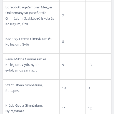
Borsod-Abaúj-Zemplén Megyei
Önkormányzat József Attila
7
Gimnázium, Szakképző Iskola és
Kollégium, Ózd
Kazinczy Ferenc Gimnázium és
8
Kollégium, Győr
Révai Miklós Gimnázium és
Kollégium, Győr, nyolc
9
13
évfolyamos gimnázium
Szent István Gimnázium,
10
3
Budapest
Krúdy Gyula Gimnázium,
11
12
Nyíregyháza