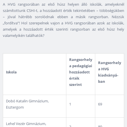
A HVG rangsorában az első húsz helyen álló iskolák, amelyeknél
számítottunk CSHI-t, a hozzáadott érték tekintetében – többségükben
– jóval hátrébb sorolódnak ebben a másik rangsorban. Nézzük
„fordítva”! Hol szerepelnek vajon a HVG rangsorában azok az iskolák,
amelyek a hozzáadott érték szerinti rangsorban az első húsz hely
valamelyikén találhatók?
Rangsorhely
Rangsorhely
a pedagógiai
a HVG
Iskola
hozzáadott
kiadványá­
érték
ban
szerint
Dobó Katalin Gimnázium,
1
69
Esztergom
Lehel Vezér Gimnázium,
2
80