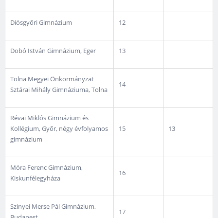
Diósgyőri Gimnázium
12
Dobó István Gimnázium, Eger
13
Tolna Megyei Önkormányzat
14
Sztárai Mihály Gimnáziuma, Tolna
Révai Miklós Gimnázium és
Kollégium, Győr, négy évfolyamos
15
13
gimnázium
Móra Ferenc Gimnázium,
16
Kiskunfélegyháza
Szinyei Merse Pál Gimnázium,
17
Budapest