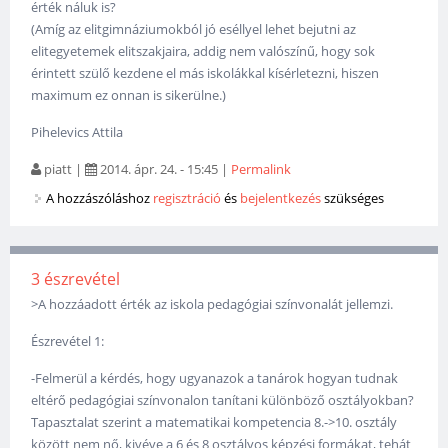
érték náluk is?
(Amíg az elitgimnáziumokból jó eséllyel lehet bejutni az
elitegyetemek elitszakjaira, addig nem valószínű, hogy sok
érintett szülő kezdene el más iskolákkal kísérletezni, hiszen
maximum ez onnan is sikerülne.)
Pihelevics Attila
piatt
|
2014. ápr. 24. - 15:45
|
Permalink
A hozzászóláshoz
regisztráció
és
bejelentkezés
szükséges
3 észrevétel
>A hozzáadott érték az iskola pedagógiai színvonalát jellemzi.
Észrevétel 1:
-Felmerül a kérdés, hogy ugyanazok a tanárok hogyan tudnak
eltérő pedagógiai színvonalon tanítani különböző osztályokban?
Tapasztalat szerint a matematikai kompetencia 8.->10. osztály
között nem nő, kivéve a 6 és 8 osztályos képzési formákat, tehát