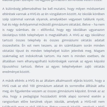
A különbség jellemzéséhez be kell mutatni, hogy milyen módszertani
eltérések vannak a HVG és az én vizsgálatom között. Az iskolák körében
szép számmal vannak olyanok, amelyekben vegyesen találunk nyolc,
hat és négy évfolyammal működő gimnáziumi oktatást, illetve – ha nem
is nagy számban, de – előfordul, hogy egy iskolában ugyanazon
iskolatípus több telephelyen is megtalálható. A HVG az egy iskolához
tartozó összes telephely és összes gimnáziumi oktatás adatait
összesítette. Én ezt nem teszem, az én számításaim során minden
oktatási típust és minden telephelyet külön jelenítek meg. Magam
szakmailag ezt indokoltnak tartom. Ha nem is minden esetben, de
általában nem elhanyagolható különbségek vannak az egyes képzési
típusokhoz tartozó, illetve az egyes telephelyeken zajló oktatás
eredményei között.
A másik eltérés a HVG és az általam alkalmazott eljárás között, hogy a
HVG csak az első 100 gimnázium adatait és sorrendbe állítását adta
meg, én figyelembe veszem az összes gimnáziumi képzést. Ennek az az
oka, hogy a pedagógiai hozzáadott érték alapú sorrend esetén a
rangsorban előre kerülnek olyan iskolák, amelyek a HVG-nél nem
találhatók meg az első 100-ban, illetve vannak iskolák, amelyek a HVG