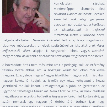
komolytalan írásokat.
Mindenképpen elismerés illeti
Neuwirth Gábort
, aki hosszú éveken
keresztül szakmailag igényesen,
alaposan gondozta ezt a területet
az
Oktatáskutató és Fejlesztő
Intézetben
, illetve különböző névre
hallgató elődjeiben.
Neuwirth
kísérletet tett arra, hogy megalkosson
bizonyos módszereket, amelyek segítségével az iskolákat a
tényleges
erőfeszítéseik sikere
alapján is rangsorolni lehet. Vagyis
Neuwirth
megpróbálta kialakítani a
hozzáadott érték alapú rangsorolás
módszerét.
A hozzáadott érték nem más, mint amit a pedagógusok, az intézmény
tesznek hozzá ahhoz, ami a hozzájuk került tanulóban már eleve
megvan. Ez az „eleve megvan” egyes iskolákban nagyon sok, másokban
nagyon kevés. Jól tudjuk: az iskolák egy része
válogathat
a hozzá
jelentkező tanulók között, kiválogathatják a jobb, az ígéretesebb, az
úgymond tehetséges tanulókat. Nem titok: ők azok, akiknek ráadásul
még átlagosan
a családi hátterük is lényegesen jobb
, mint kortársaiké, így
aztán nemcsak egy nagyon jó dobbantóról tudnak igen nagy
sebességgel elrugaszkodni, hanem a család is nagyobbat lendíthet