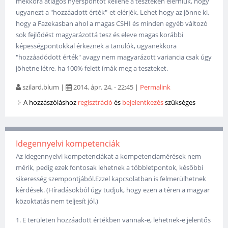
mekkora átlagos nyerspontot kellene a teszteken elérniük, hogy
ugyanezt a "hozzáadott érték"-et elérjék. Lehet hogy az jönne ki,
hogy a Fazekasban ahol a magas CSHI és minden egyéb változó
sok fejlődést magyarázottá tesz és eleve magas korábbi
képességpontokkal érkeznek a tanulók, ugyanekkora
"hozzáadódott érték" avagy nem magyarázott variancia csak úgy
jöhetne létre, ha 100% felett írnák meg a teszteket.
szilard.blum
|
2014. ápr. 24. - 22:45
|
Permalink
A hozzászóláshoz
regisztráció
és
bejelentkezés
szükséges
Idegennyelvi kompetenciák
Az idegennyelvi kompetenciákat a kompetenciamérések nem
mérik, pedig ezek fontosak lehetnek a többletpontok, későbbi
sikeresség szempontjából.Ezzel kapcsolatban is felmerülhetnek
kérdések. (Híradásokból úgy tudjuk, hogy ezen a téren a magyar
közoktatás nem teljesít jól.)
1. E területen hozzáadott értékben vannak-e, lehetnek-e jelentős