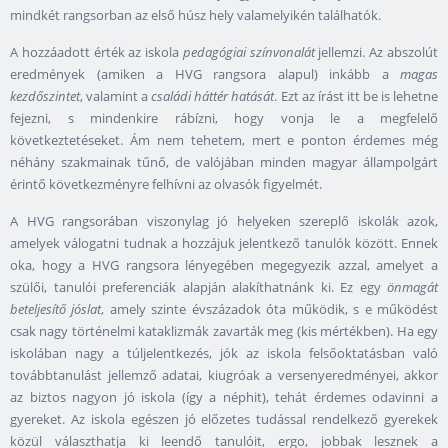
mindkét rangsorban az első húsz hely valamelyikén találhatók.
A hozzáadott érték az iskola
pedagógiai színvonalát
jellemzi. Az abszolút
eredmények (amiken a HVG rangsora alapul) inkább a
magas
kezdőszintet
, valamint a
családi háttér hatását
. Ezt az írást itt be is lehetne
fejezni, s mindenkire rábízni, hogy vonja le a megfelelő
következtetéseket. Ám nem tehetem, mert e ponton érdemes még
néhány szakmainak tűnő, de valójában minden magyar állampolgárt
érintő következményre felhívni az olvasók figyelmét.
A HVG rangsorában viszonylag jó helyeken szereplő iskolák azok,
amelyek válogatni tudnak a hozzájuk jelentkező tanulók között. Ennek
oka, hogy a HVG rangsora lényegében megegyezik azzal, amelyet a
szülői, tanulói preferenciák alapján alakíthatnánk ki. Ez egy
önmagát
beteljesítő jóslat
, amely szinte évszázadok óta működik, s e működést
csak nagy történelmi kataklizmák zavarták meg (kis mértékben). Ha egy
iskolában nagy a túljelentkezés, jók az iskola felsőoktatásban való
továbbtanulást jellemző adatai, kiugróak a versenyeredményei, akkor
az biztos nagyon jó iskola (így a néphit), tehát érdemes odavinni a
gyereket. Az iskola egészen jó előzetes tudással rendelkező gyerekek
közül választhatja ki leendő tanulóit, ergo, jobbak lesznek a