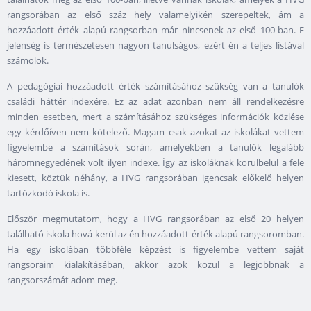
rangsorában az első száz hely valamelyikén szerepeltek, ám a
hozzáadott érték alapú rangsorban már nincsenek az első 100-ban. E
jelenség is természetesen nagyon tanulságos, ezért én a teljes listával
számolok.
A pedagógiai hozzáadott érték számításához szükség van a tanulók
családi háttér indexére. Ez az adat azonban nem áll rendelkezésre
minden esetben, mert a számításához szükséges információk közlése
egy kérdőíven nem kötelező. Magam csak azokat az iskolákat vettem
figyelembe a számítások során, amelyekben a tanulók legalább
háromnegyedének volt ilyen indexe. Így az iskoláknak körülbelül a fele
kiesett, köztük néhány, a HVG rangsorában igencsak előkelő helyen
tartózkodó iskola is.
Először megmutatom, hogy a HVG rangsorában az első 20 helyen
található iskola hová kerül az én hozzáadott érték alapú rangsoromban.
Ha egy iskolában többféle képzést is figyelembe vettem saját
rangsoraim kialakításában, akkor azok közül a legjobbnak a
rangsorszámát adom meg.