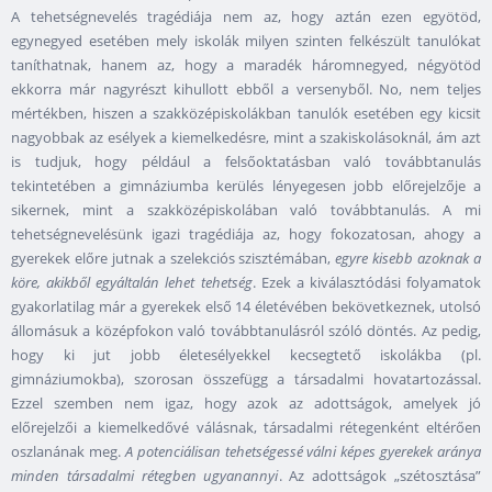
A tehetségnevelés tragédiája nem az, hogy aztán ezen egyötöd,
egynegyed esetében mely iskolák milyen szinten felkészült tanulókat
taníthatnak, hanem az, hogy a maradék háromnegyed, négyötöd
ekkorra már nagyrészt kihullott ebből a versenyből. No, nem teljes
mértékben, hiszen a szakközépiskolákban tanulók esetében egy kicsit
nagyobbak az esélyek a kiemelkedésre, mint a szakiskolásoknál, ám azt
is tudjuk, hogy például a felsőoktatásban való továbbtanulás
tekintetében a gimnáziumba kerülés lényegesen jobb előrejelzője a
sikernek, mint a szakközépiskolában való továbbtanulás. A mi
tehetségnevelésünk igazi tragédiája az, hogy fokozatosan, ahogy a
gyerekek előre jutnak a szelekciós szisztémában,
egyre kisebb azoknak a
köre, akikből egyáltalán lehet tehetség
. Ezek a kiválasztódási folyamatok
gyakorlatilag már a gyerekek első 14 életévében bekövetkeznek, utolsó
állomásuk a középfokon való továbbtanulásról szóló döntés. Az pedig,
hogy ki jut jobb életesélyekkel kecsegtető iskolákba (pl.
gimnáziumokba), szorosan összefügg a társadalmi hovatartozással.
Ezzel szemben nem igaz, hogy azok az adottságok, amelyek jó
előrejelzői a kiemelkedővé válásnak, társadalmi rétegenként eltérően
oszlanának meg.
A potenciálisan tehetségessé válni képes gyerekek aránya
minden társadalmi rétegben ugyanannyi
. Az adottságok „szétosztása”