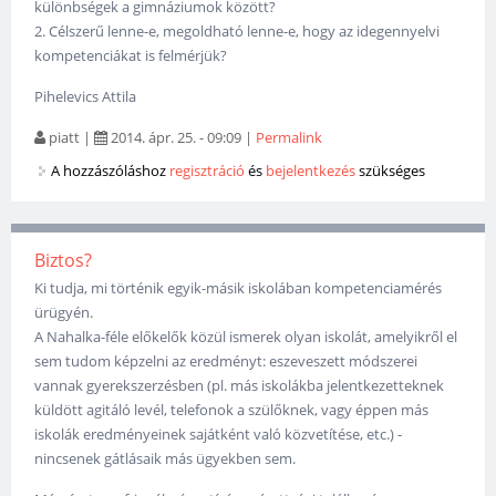
különbségek a gimnáziumok között?
2. Célszerű lenne-e, megoldható lenne-e, hogy az idegennyelvi
kompetenciákat is felmérjük?
Pihelevics Attila
piatt
|
2014. ápr. 25. - 09:09
|
Permalink
A hozzászóláshoz
regisztráció
és
bejelentkezés
szükséges
Biztos?
Ki tudja, mi történik egyik-másik iskolában kompetenciamérés
ürügyén.
A Nahalka-féle előkelők közül ismerek olyan iskolát, amelyikről el
sem tudom képzelni az eredményt: eszeveszett módszerei
vannak gyerekszerzésben (pl. más iskolákba jelentkezetteknek
küldött agitáló levél, telefonok a szülőknek, vagy éppen más
iskolák eredményeinek sajátként való közvetítése, etc.) -
nincsenek gátlásaik más ügyekben sem.