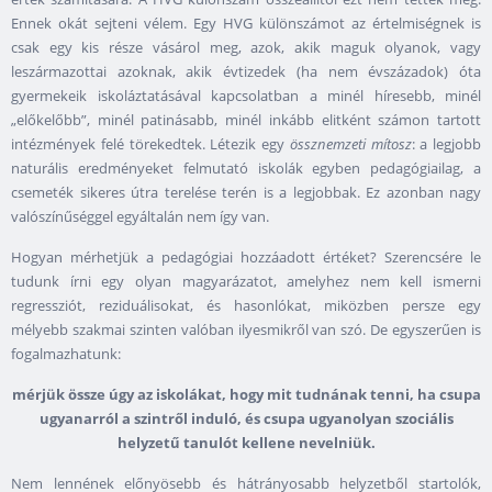
Ennek okát sejteni vélem. Egy HVG különszámot az értelmiségnek is
csak egy kis része vásárol meg, azok, akik maguk olyanok, vagy
leszármazottai azoknak, akik évtizedek (ha nem évszázadok) óta
gyermekeik iskoláztatásával kapcsolatban a minél híresebb, minél
„előkelőbb”, minél patinásabb, minél inkább elitként számon tartott
intézmények felé törekedtek. Létezik egy
össznemzeti mítosz
: a legjobb
naturális eredményeket felmutató iskolák egyben pedagógiailag, a
csemeték sikeres útra terelése terén is a legjobbak. Ez azonban nagy
valószínűséggel egyáltalán nem így van.
Hogyan mérhetjük a pedagógiai hozzáadott értéket? Szerencsére le
tudunk írni egy olyan magyarázatot, amelyhez nem kell ismerni
regressziót, reziduálisokat, és hasonlókat, miközben persze egy
mélyebb szakmai szinten valóban ilyesmikről van szó. De egyszerűen is
fogalmazhatunk:
mérjük össze úgy az iskolákat, hogy mit tudnának tenni, ha csupa
ugyanarról a szintről induló, és csupa ugyanolyan szociális
helyzetű tanulót kellene nevelniük.
Nem lennének előnyösebb és hátrányosabb helyzetből startolók,