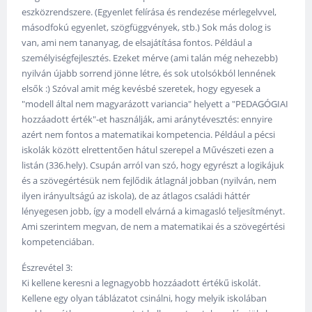
eszközrendszere. (Egyenlet felírása és rendezése mérlegelvvel,
másodfokú egyenlet, szögfüggvények, stb.) Sok más dolog is
van, ami nem tananyag, de elsajátítása fontos. Például a
személyiségfejlesztés. Ezeket mérve (ami talán még nehezebb)
nyilván újabb sorrend jönne létre, és sok utolsókból lennének
elsők :) Szóval amit még kevésbé szeretek, hogy egyesek a
"modell által nem magyarázott variancia" helyett a "PEDAGÓGIAI
hozzáadott érték"-et használják, ami aránytévesztés: ennyire
azért nem fontos a matematikai kompetencia. Például a pécsi
iskolák között elrettentően hátul szerepel a Művészeti ezen a
listán (336.hely). Csupán arról van szó, hogy egyrészt a logikájuk
és a szövegértésük nem fejlődik átlagnál jobban (nyilván, nem
ilyen irányultságú az iskola), de az átlagos családi háttér
lényegesen jobb, így a modell elvárná a kimagasló teljesítményt.
Ami szerintem megvan, de nem a matematikai és a szövegértési
kompetenciában.
Észrevétel 3:
Ki kellene keresni a legnagyobb hozzáadott értékű iskolát.
Kellene egy olyan táblázatot csinálni, hogy melyik iskolában