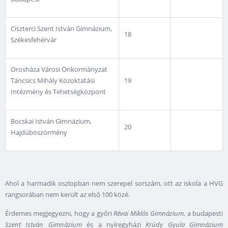
Ciszterci Szent István Gimnázium,
18
Székesfehérvár
Orosháza Városi Önkormányzat
Táncsics Mihály Közoktatási
19
Intézmény és Tehetségközpont
Bocskai István Gimnázium,
20
Hajdúböszörmény
Ahol a harmadik oszlopban nem szerepel sorszám, ott az iskola a HVG
rangsorában nem került az első 100 közé.
Érdemes megjegyezni, hogy a győri
Révai Miklós Gimnázium
, a budapesti
Szent István Gimnázium
és a nyíregyházi
Krúdy Gyula Gimnázium