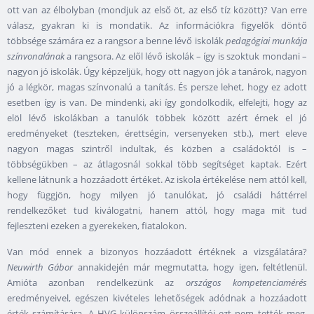
ott van az élbolyban (mondjuk az első öt, az első tíz között)? Van erre
válasz, gyakran ki is mondatik. Az információkra figyelők döntő
többsége számára ez a rangsor a benne lévő iskolák
pedagógiai munkája
színvonalának
a rangsora. Az elől lévő iskolák – így is szoktuk mondani –
nagyon jó iskolák. Úgy képzeljük, hogy ott nagyon jók a tanárok, nagyon
jó a légkör, magas színvonalú a tanítás. És persze lehet, hogy ez adott
esetben így is van. De mindenki, aki így gondolkodik, elfelejti, hogy az
elöl lévő iskolákban a tanulók többek között azért érnek el jó
eredményeket (teszteken, érettségin, versenyeken stb.), mert eleve
nagyon magas szintről indultak, és közben a családoktól is –
többségükben – az átlagosnál sokkal több segítséget kaptak. Ezért
kellene látnunk a hozzáadott értéket. Az iskola értékelése nem attól kell,
hogy függjön, hogy milyen jó tanulókat, jó családi háttérrel
rendelkezőket tud kiválogatni, hanem attól, hogy maga mit tud
fejleszteni ezeken a gyerekeken, fiatalokon.
Van mód ennek a bizonyos hozzáadott értéknek a vizsgálatára?
Neuwirth Gábor
annakidején már megmutatta, hogy igen, feltétlenül.
Amióta azonban rendelkezünk az
országos kompetenciamérés
eredményeivel, egészen kivételes lehetőségek adódnak a hozzáadott
érték számítására. A HVG különszám összeállítói ezt nem tették meg.