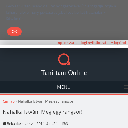
Kedves Olvasó! Weboldalunk böngészésével Ön elfogadja, hogy a
felhasználói élmény javítása céljából cookie-kat használunk.
Köszönjük!
Impresszum
Jogi nyilatkozat
A logóról
Taní-tani Online
MENU
Jelenlegi hely
Címlap
» Nahalka István: Még egy rangsor!
Nahalka István: Még egy rangsor!
Beküldte
knauszi
- 2014. ápr. 24. - 13:31