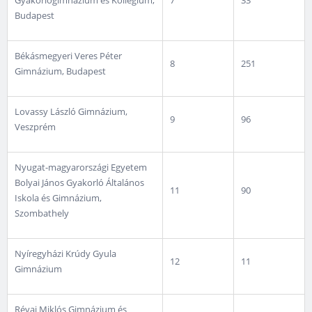
Gyakorlógimnázium és Kollégium,
7
33
Budapest
Békásmegyeri Veres Péter
8
251
Gimnázium, Budapest
Lovassy László Gimnázium,
9
96
Veszprém
Nyugat-magyarországi Egyetem
Bolyai János Gyakorló Általános
11
90
Iskola és Gimnázium,
Szombathely
Nyíregyházi Krúdy Gyula
12
11
Gimnázium
Révai Miklós Gimnázium és