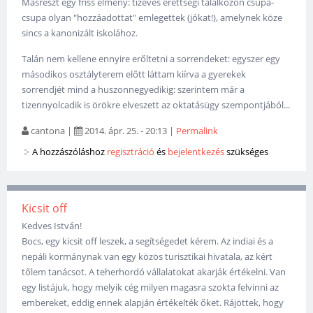
Másrészt egy friss élmény: tízéves érettségi találkozón csupa-
csupa olyan "hozzáadottat" emlegettek (jókat!), amelynek köze
sincs a kanonizált iskolához.
Talán nem kellene ennyire erőltetni a sorrendeket: egyszer egy
másodikos osztályterem előtt láttam kiírva a gyerekek
sorrendjét mind a huszonnegyedikig: szerintem már a
tizennyolcadik is örökre elveszett az oktatásügy szempontjából...
cantona
|
2014. ápr. 25. - 20:13
|
Permalink
A hozzászóláshoz
regisztráció
és
bejelentkezés
szükséges
Kicsit off
Kedves István!
Bocs, egy kicsit off leszek, a segítségedet kérem. Az indiai és a
nepáli kormánynak van egy közös turisztikai hivatala, az kért
tőlem tanácsot. A teherhordó vállalatokat akarják értékelni. Van
egy listájuk, hogy melyik cég milyen magasra szokta felvinni az
embereket, eddig ennek alapján értékelték őket. Rájöttek, hogy