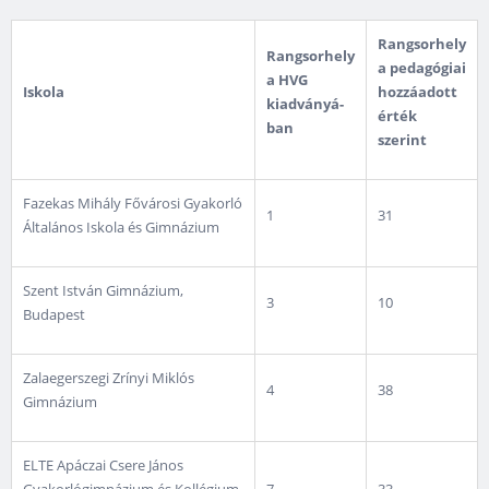
Rangsorhely
Rangsorhely
a pedagógiai
a HVG
Iskola
hozzáadott
kiadványá­
érték
ban
szerint
Fazekas Mihály Fővárosi Gyakorló
1
31
Általános Iskola és Gimnázium
Szent István Gimnázium,
3
10
Budapest
Zalaegerszegi Zrínyi Miklós
4
38
Gimnázium
ELTE Apáczai Csere János