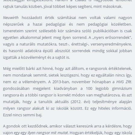
rajtuk tanulás közben, jóval többet képes segíteni, mint másoknak.
Neuwirth
hozzáadott érték számításai nem voltak valami nagyon
népszerűek a hazai pedagógiai és nem pedagógiai közéletben.
Ismereteim szerint szélesebb kör számára szóló publikációban is csak
egyetlen alkalommal jelent meg ilyen sorrend. A „nyers erősorrendek”,
vagyis a naturális mutatókra, teszt-, érettségi-, versenyeredményekre,
és hasonló adatokra épülő abszolút sorrendek mindig sokkal jobban
izgatták a közvéleményt és a sajtót is.
Még mielőtt bárki azt hinné, hogy azt állítom, e rangsorok értéktelenek,
nem mondanak semmit, sietek leszögezni, hogy ez egyáltalán nincs így,
nem ez a véleményem. A 2013-ban, november hónapban a
HVG ZRt
.
gondozásában megjelent kiadványban a 100 legjobb gimnázium
rangsora és a többi rangsor is korrekt módon van meghatározva, és azt
mutatják, hogy a tanulók aktuális (2012. évi) teljesítménye alapján
milyen rangsor alakult ki az iskolák között. Ez egy hiteles információ.
Ezzel nincs semmi baj.
A gondok ott kezdődnek, amikor választ keresünk arra a kérdésre, hogy
vajon
egy-egy ilyen rangsor mit mutat
. Hogyan értékeljük, hogy egy iskola