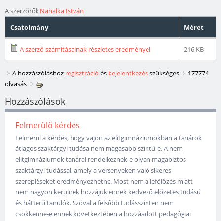
A szerzőről:
Nahalka István
Csatolmány
Méret
A szerző számításainak részletes eredményei
216 KB
A hozzászóláshoz
regisztráció
és
bejelentkezés
szükséges
177774
olvasás
Hozzászólások
Felmerülő kérdés
Felmerül a kérdés, hogy vajon az elitgimnáziumokban a tanárok
átlagos szaktárgyi tudása nem magasabb szintű-e. A nem
elitgimnáziumok tanárai rendelkeznek-e olyan magabiztos
szaktárgyi tudással, amely a versenyeken való sikeres
szerepléseket eredményezhetne. Most nem a lefölözés miatt
nem nagyon kerülnek hozzájuk ennek kedvező előzetes tudású
és hátterű tanulók. Szóval a felsőbb tudásszinten nem
csökkenne-e ennek következtében a hozzáadott pedagógiai