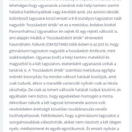
lehetséges hogy ugyanazok a tanárok más helyi tanterv szerint
haladva hatékonyabbak vagy kevésbé azok. (Az azonos iskolák
különböző tagozatai közül emiatt a 6-8 osztályos tagozaton talál
nagyobb "hozzáadott érték"-et ez a metódus, érdekes kivétel
Pannonhalma.) Ugyanakkor én sejtek itt egy rejtett változót is,
ami alapján inkább a "hozzáadódott érték" elnevezést
használnám. Nálunk (OM:027446) több évben is az jött ki, hogy
gimnáziumi tagozaton nagyobb a hozzáadott értékünk, mint
szakközépben. Ugyanaz (volt) a helyi tanterv matekból és
magyarból is a két tagozaton, esetenként ugyanazok voltak a
tanárok is. A "hozzáadott érték" számítási metódusa egyfajta
indirekt bizonyítás: ha minden változó hatását kiszűrjük, amit
csak tudunk, akkor a maradék varianciát nyilván csak az iskola
okozhatja. De csak az ismert változók hatását tudjuk kiszűrni, és
egyáltalán nem biztos, hogy egyebekben homogén a minta.
Akkoriban nálunk a két tagozat kimenetele azonos volt:
rendvédelem érettségit követően továbbtanulás rendőr
tiszthelyettesnek. Feltételezem, hogy a gimnáziumi tagozatot a
szorgalmasabbak választották, akiket nem riasztott a két idegen
nyelv, médiaismeret és egyéb egzotikumok. És emiatt nyilván a