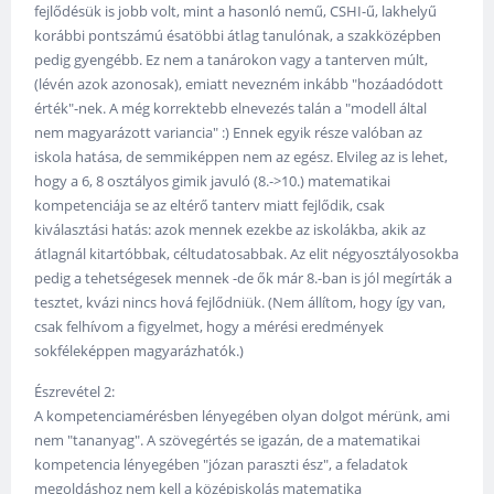
fejlődésük is jobb volt, mint a hasonló nemű, CSHI-ű, lakhelyű
korábbi pontszámú ésatöbbi átlag tanulónak, a szakközépben
pedig gyengébb. Ez nem a tanárokon vagy a tanterven múlt,
(lévén azok azonosak), emiatt nevezném inkább "hozáadódott
érték"-nek. A még korrektebb elnevezés talán a "modell által
nem magyarázott variancia" :) Ennek egyik része valóban az
iskola hatása, de semmiképpen nem az egész. Elvileg az is lehet,
hogy a 6, 8 osztályos gimik javuló (8.->10.) matematikai
kompetenciája se az eltérő tanterv miatt fejlődik, csak
kiválasztási hatás: azok mennek ezekbe az iskolákba, akik az
átlagnál kitartóbbak, céltudatosabbak. Az elit négyosztályosokba
pedig a tehetségesek mennek -de ők már 8.-ban is jól megírták a
tesztet, kvázi nincs hová fejlődniük. (Nem állítom, hogy így van,
csak felhívom a figyelmet, hogy a mérési eredmények
sokféleképpen magyarázhatók.)
Észrevétel 2:
A kompetenciamérésben lényegében olyan dolgot mérünk, ami
nem "tananyag". A szövegértés se igazán, de a matematikai
kompetencia lényegében "józan paraszti ész", a feladatok
megoldáshoz nem kell a középiskolás matematika