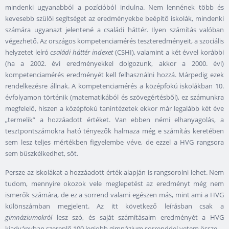
mindenki ugyanabból a pozícióból indulna. Nem lennének több és
kevesebb szülői segítséget az eredményekbe beépítő iskolák, mindenki
számára ugyanazt jelentené a családi háttér. Ilyen számítás valóban
végezhető. Az országos kompetenciamérés teszteredményeit, a szociális
helyzetet leíró
családi háttér indexet
(CSHI), valamint a két évvel korábbi
(ha a 2002. évi eredményekkel dolgozunk, akkor a 2000. évi)
kompetenciamérés eredményét kell felhasználni hozzá. Márpedig ezek
rendelkezésre állnak. A kompetenciamérés a középfokú iskolákban 10.
évfolyamon történik (matematikából és szövegértésből), ez számunkra
megfelelő, hiszen a középfokú tanintézetek ekkor már legalább két éve
„termelik” a hozzáadott értéket. Van ebben némi elhanyagolás, a
tesztpontszámokra ható tényezők halmaza még e számítás keretében
sem lesz teljes mértékben figyelembe véve, de ezzel a HVG rangsora
sem büszkélkedhet, sőt.
Persze az iskolákat a hozzáadott érték alapján is rangsorolni lehet. Nem
tudom, mennyire okozok vele meglepetést az eredményt még nem
ismerők számára, de ez a sorrend valami egészen más, mint ami a HVG
különszámban megjelent. Az itt következő leírásban csak a
gimnáziumokról
lesz szó, és saját számításaim eredményét a HVG
kiadványban szereplő 100 legjobb gimnázium sorrenddel vetem össze.