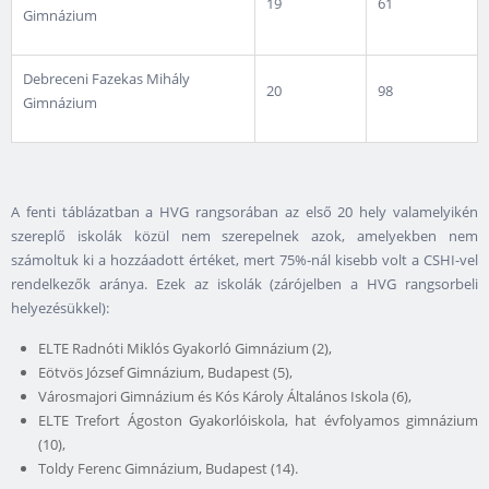
19
61
Gimnázium
Debreceni Fazekas Mihály
20
98
Gimnázium
A fenti táblázatban a HVG rangsorában az első 20 hely valamelyikén
szereplő iskolák közül nem szerepelnek azok, amelyekben nem
számoltuk ki a hozzáadott értéket, mert 75%-nál kisebb volt a CSHI-vel
rendelkezők aránya. Ezek az iskolák (zárójelben a HVG rangsorbeli
helyezésükkel):
ELTE Radnóti Miklós Gyakorló Gimnázium (2),
Eötvös József Gimnázium, Budapest (5),
Városmajori Gimnázium és Kós Károly Általános Iskola (6),
ELTE Trefort Ágoston Gyakorlóiskola, hat évfolyamos gimnázium
(10),
Toldy Ferenc Gimnázium, Budapest (14).