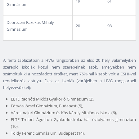
19
61
Gimnázium
Debreceni Fazekas Mihály
20
98
Gimnázium
A fenti táblázatban a HVG rangsorában az első 20 hely valamelyikén
szereplő iskolák közül nem szerepelnek azok, amelyekben nem
számoltuk ki a hozzáadott értéket, mert 75%-nál kisebb volt a CSHI-vel
rendelkezők aránya. Ezek az iskolák (zárójelben a HVG rangsorbeli
helyezésükkel):
ELTE Radnóti Miklós Gyakorló Gimnázium (2),
Eötvös József Gimnázium, Budapest (5),
Városmajori Gimnázium és Kós Károly Általános Iskola (6),
ELTE Trefort Ágoston Gyakorlóiskola, hat évfolyamos gimnázium
(10),
Toldy Ferenc Gimnázium, Budapest (14).