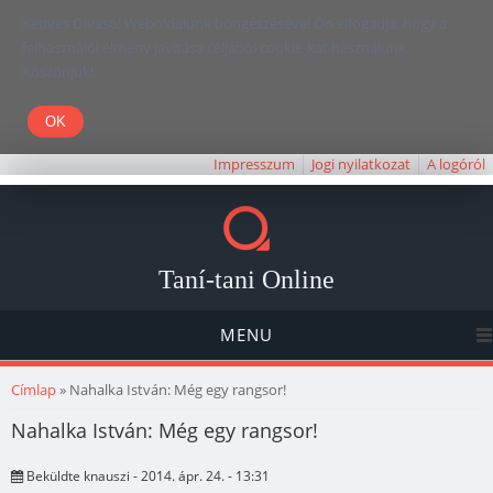
Kedves Olvasó! Weboldalunk böngészésével Ön elfogadja, hogy a
felhasználói élmény javítása céljából cookie-kat használunk.
Köszönjük!
Impresszum
Jogi nyilatkozat
A logóról
Taní-tani Online
MENU
Jelenlegi hely
Címlap
» Nahalka István: Még egy rangsor!
Nahalka István: Még egy rangsor!
Beküldte
knauszi
- 2014. ápr. 24. - 13:31