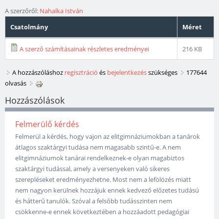
A szerzőről:
Nahalka István
Csatolmány
Méret
A szerző számításainak részletes eredményei
216 KB
A hozzászóláshoz
regisztráció
és
bejelentkezés
szükséges
177644
olvasás
Hozzászólások
Felmerülő kérdés
Felmerül a kérdés, hogy vajon az elitgimnáziumokban a tanárok
átlagos szaktárgyi tudása nem magasabb szintű-e. A nem
elitgimnáziumok tanárai rendelkeznek-e olyan magabiztos
szaktárgyi tudással, amely a versenyeken való sikeres
szerepléseket eredményezhetne. Most nem a lefölözés miatt
nem nagyon kerülnek hozzájuk ennek kedvező előzetes tudású
és hátterű tanulók. Szóval a felsőbb tudásszinten nem
csökkenne-e ennek következtében a hozzáadott pedagógiai