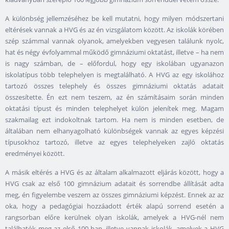
A különbség jellemzéséhez be kell mutatni, hogy milyen módszertani
eltérések vannak a HVG és az én vizsgálatom között. Az iskolák körében
szép számmal vannak olyanok, amelyekben vegyesen találunk nyolc,
hat és négy évfolyammal működő gimnáziumi oktatást, illetve – ha nem
is nagy számban, de – előfordul, hogy egy iskolában ugyanazon
iskolatípus több telephelyen is megtalálható. A HVG az egy iskolához
tartozó összes telephely és összes gimnáziumi oktatás adatait
összesítette. Én ezt nem teszem, az én számításaim során minden
oktatási típust és minden telephelyet külön jelenítek meg. Magam
szakmailag ezt indokoltnak tartom. Ha nem is minden esetben, de
általában nem elhanyagolható különbségek vannak az egyes képzési
típusokhoz tartozó, illetve az egyes telephelyeken zajló oktatás
eredményei között.
A másik eltérés a HVG és az általam alkalmazott eljárás között, hogy a
HVG csak az első 100 gimnázium adatait és sorrendbe állítását adta
meg, én figyelembe veszem az összes gimnáziumi képzést. Ennek az az
oka, hogy a pedagógiai hozzáadott érték alapú sorrend esetén a
rangsorban előre kerülnek olyan iskolák, amelyek a HVG-nél nem
találhatók meg az első 100-ban, illetve vannak iskolák, amelyek a HVG