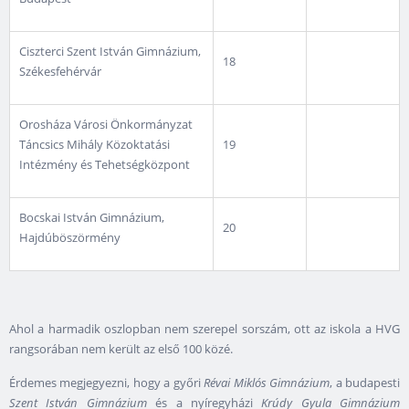
Ciszterci Szent István Gimnázium,
18
Székesfehérvár
Orosháza Városi Önkormányzat
Táncsics Mihály Közoktatási
19
Intézmény és Tehetségközpont
Bocskai István Gimnázium,
20
Hajdúböszörmény
Ahol a harmadik oszlopban nem szerepel sorszám, ott az iskola a HVG
rangsorában nem került az első 100 közé.
Érdemes megjegyezni, hogy a győri
Révai Miklós Gimnázium
, a budapesti
Szent István Gimnázium
és a nyíregyházi
Krúdy Gyula Gimnázium