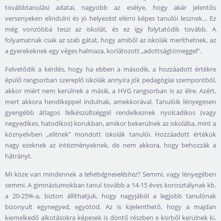
továbbtanulási adatai, nagyobb az esélye, hogy akár jelentős
versenyeken elindulni és jó helyezést elérni képes tanulói lesznek… Ez
még vonzóbbá teszi az iskolát, és ez így folytatódik tovább. A
folyamatnak csak az szab gátat, hogy amiből az iskolák meríthetnek, az
a gyerekeknek egy véges halmaza, korlátozott „adottságtömeggel”.
Felvetődik a kérdés, hogy ha ebben a második, a hozzáadott értékre
épülő rangsorban szereplő iskolák annyira jók pedagógiai szempontból,
akkor miért nem kerülnek a másik, a HVG rangsorban is az élre. Azért,
mert akkora hendikeppel indulnak, amekkorával. Tanulóik lényegesen
gyengébb átlagos felkészültséggel rendelkeznek nyolcadikos (vagy
negyedikes, hatodikos) korukban, amikor bekerülnek az iskolába, mint a
köznyelvben „elitnek” mondott iskolák tanulói. Hozzáadott értékük
nagy ezeknek az intézményeknek, de nem akkora, hogy behozzák a
hátrányt.
Mi köze van mindennek a
tehetségneveléshez
? Semmi, vagy lényegében
semmi. A gimnáziumokban tanul tovább a 14-15 éves korosztálynak kb.
a 20-25%-a, bizton állíthatjuk, hogy nagyjából a legjobb tanulónak
bizonyult egynegyed, egyötöd. Az is kijelenthető, hogy a majdan
kiemelkedő alkotásokra képesek is döntő részben e körből kerülnek ki.