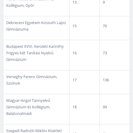
13
9
Kollégium, Győr
Debreceni Egyetem Kossuth Lajos
15
70
Gimnáziuma
Budapest XVIII. Kerületi Karinthy
Frigyes Két Tanítási Nyelvű
16
73
Gimnázium
Verseghy Ferenc Gimnázium,
17
136
Szolnok
Magyar-Angol Tannyelvű
Gimnázium és Kollégium,
18
99
Balatonalmádi
Szegedi Radnóti Miklós Kísérleti