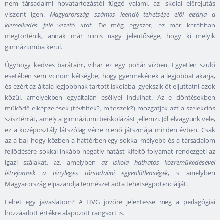
nem társadalmi hovatartozástól függő valami, az iskolai előrejutás
viszont igen.
Magyarország számos leendő tehetsége elől elzárja a
kiemelkedés felé vezető utat
. De még egyszer, ez már korábban
megtörténik, annak már nincs nagy jelentősége, hogy ki melyik
gimnáziumba kerül.
Úgyhogy kedves barátaim, vihar ez egy pohár vízben. Egyetlen szülő
esetében sem vonom kétségbe, hogy gyermekének a legjobbat akarja,
és ezért az általa legjobbnak tartott iskolába igyekszik őt eljuttatni azok
közül, amelyekben egyáltalán eséllyel indulhat. Az e döntésekben
működő elképzelések (tévhitek?, mítoszok?) mozgatják azt a szelekciós
szisztémát, amely a gimnáziumi beiskolázást jellemzi. Jól elvagyunk vele,
ez a középosztály látszólag vérre menő játszmája minden évben. Csak
az a baj, hogy közben a háttérben egy sokkal mélyebb és a társadalom
fejlődésére sokkal inkább negatív hatást kifejtő folyamat rendezgeti az
igazi szálakat, az, amelyben
az iskola hathatós közreműködésével
létrejönnek a tényleges társadalmi egyenlőtlenségek
, s amelyben
Magyarország elpazarolja természet adta tehetségpotenciálját.
Lehet egy javaslatom? A HVG jövőre jelentesse meg a pedagógiai
hozzáadott értékre alapozott rangsort is.