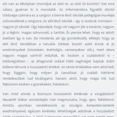
ott van az élbolyban (mondjuk az első öt, az első tíz között)? Van erre
válasz, gyakran ki is mondatik. Az információkra figyelők döntő
többsége számára ez a rangsor a benne lévő iskolák
pedagógiai munkája
színvonalának
a rangsora. Az elől lévő iskolák – így is szoktuk mondani –
nagyon jó iskolák. Úgy képzeljük, hogy ott nagyon jók a tanárok, nagyon
jó a légkör, magas színvonalú a tanítás. És persze lehet, hogy ez adott
esetben így is van. De mindenki, aki így gondolkodik, elfelejti, hogy az
elöl lévő iskolákban a tanulók többek között azért érnek el jó
eredményeket (teszteken, érettségin, versenyeken stb.), mert eleve
nagyon magas szintről indultak, és közben a családoktól is –
többségükben – az átlagosnál sokkal több segítséget kaptak. Ezért
kellene látnunk a hozzáadott értéket. Az iskola értékelése nem attól kell,
hogy függjön, hogy milyen jó tanulókat, jó családi háttérrel
rendelkezőket tud kiválogatni, hanem attól, hogy maga mit tud
fejleszteni ezeken a gyerekeken, fiatalokon.
Van mód ennek a bizonyos hozzáadott értéknek a vizsgálatára?
Neuwirth Gábor
annakidején már megmutatta, hogy igen, feltétlenül.
Amióta azonban rendelkezünk az
országos kompetenciamérés
eredményeivel, egészen kivételes lehetőségek adódnak a hozzáadott
érték számítására. A HVG különszám összeállítói ezt nem tették meg.