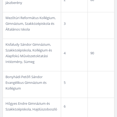
Jászberény
Mezőtúri Református Kollégium,
Gimnázium, Szakközépiskola és
3
Általános Iskola
Kisfaludy Sándor Gimnázium,
Szakközépiskola, Kollégium és
4
90
Alapfokú Művészetoktatási
Intézmény, Sümeg
Bonyhádi Petőfi Sándor
Evangélikus Gimnázium és
5
Kollégium
Hőgyes Endre Gimnázium és
6
Szakközépiskola, Hajdúszoboszló