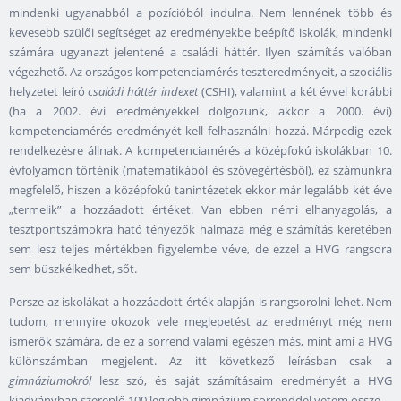
mindenki ugyanabból a pozícióból indulna. Nem lennének több és
kevesebb szülői segítséget az eredményekbe beépítő iskolák, mindenki
számára ugyanazt jelentené a családi háttér. Ilyen számítás valóban
végezhető. Az országos kompetenciamérés teszteredményeit, a szociális
helyzetet leíró
családi háttér indexet
(CSHI), valamint a két évvel korábbi
(ha a 2002. évi eredményekkel dolgozunk, akkor a 2000. évi)
kompetenciamérés eredményét kell felhasználni hozzá. Márpedig ezek
rendelkezésre állnak. A kompetenciamérés a középfokú iskolákban 10.
évfolyamon történik (matematikából és szövegértésből), ez számunkra
megfelelő, hiszen a középfokú tanintézetek ekkor már legalább két éve
„termelik” a hozzáadott értéket. Van ebben némi elhanyagolás, a
tesztpontszámokra ható tényezők halmaza még e számítás keretében
sem lesz teljes mértékben figyelembe véve, de ezzel a HVG rangsora
sem büszkélkedhet, sőt.
Persze az iskolákat a hozzáadott érték alapján is rangsorolni lehet. Nem
tudom, mennyire okozok vele meglepetést az eredményt még nem
ismerők számára, de ez a sorrend valami egészen más, mint ami a HVG
különszámban megjelent. Az itt következő leírásban csak a
gimnáziumokról
lesz szó, és saját számításaim eredményét a HVG
kiadványban szereplő 100 legjobb gimnázium sorrenddel vetem össze.