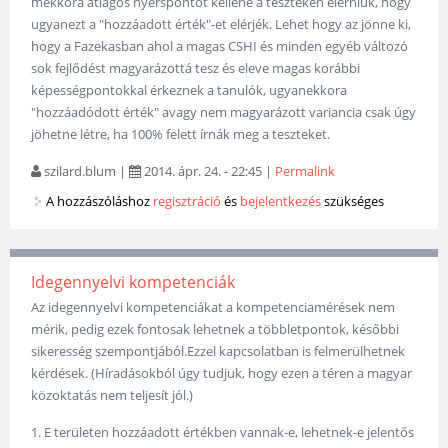
mekkora átlagos nyerspontot kellene a teszteken elérniük, hogy
ugyanezt a "hozzáadott érték"-et elérjék. Lehet hogy az jönne ki,
hogy a Fazekasban ahol a magas CSHI és minden egyéb változó
sok fejlődést magyarázottá tesz és eleve magas korábbi
képességpontokkal érkeznek a tanulók, ugyanekkora
"hozzáadódott érték" avagy nem magyarázott variancia csak úgy
jöhetne létre, ha 100% felett írnák meg a teszteket.
szilard.blum
|
2014. ápr. 24. - 22:45
|
Permalink
A hozzászóláshoz
regisztráció
és
bejelentkezés
szükséges
Idegennyelvi kompetenciák
Az idegennyelvi kompetenciákat a kompetenciamérések nem
mérik, pedig ezek fontosak lehetnek a többletpontok, későbbi
sikeresség szempontjából.Ezzel kapcsolatban is felmerülhetnek
kérdések. (Híradásokból úgy tudjuk, hogy ezen a téren a magyar
közoktatás nem teljesít jól.)
1. E területen hozzáadott értékben vannak-e, lehetnek-e jelentős