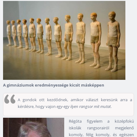
A gimnáziumok eredményessége kicsit másképpen
A gondok ott kezdődnek, amikor választ keresünk arra a
kérdésre, hogy vajon
egy-egy ilyen rangsor mit mutat
.
Régóta figyelem a középfokú
iskolák rangsorairól megjelenő
komoly, félig komoly, és egészen