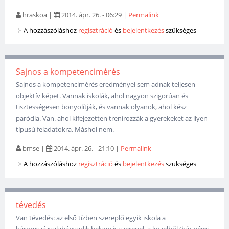
hraskoa
|
2014. ápr. 26. - 06:29
|
Permalink
A hozzászóláshoz
regisztráció
és
bejelentkezés
szükséges
Sajnos a kompetencimérés
Sajnos a kompetencimérés eredményei sem adnak teljesen
objektív képet. Vannak iskolák, ahol nagyon szigorúan és
tisztességesen bonyolítják, és vannak olyanok, ahol kész
paródia. Van. ahol kifejezetten trenírozzák a gyerekeket az ilyen
típusú feladatokra. Máshol nem.
bmse
|
2014. ápr. 26. - 21:10
|
Permalink
A hozzászóláshoz
regisztráció
és
bejelentkezés
szükséges
tévedés
Van tévedés: az első tízben szereplő egyik iskola a