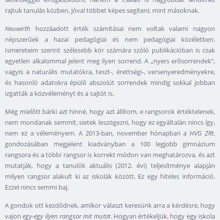
rajtuk tanulás közben, jóval többet képes segíteni, mint másoknak.
Neuwirth
hozzáadott érték számításai nem voltak valami nagyon
népszerűek a hazai pedagógiai és nem pedagógiai közéletben.
Ismereteim szerint szélesebb kör számára szóló publikációban is csak
egyetlen alkalommal jelent meg ilyen sorrend. A „nyers erősorrendek”,
vagyis a naturális mutatókra, teszt-, érettségi-, versenyeredményekre,
és hasonló adatokra épülő abszolút sorrendek mindig sokkal jobban
izgatták a közvéleményt és a sajtót is.
Még mielőtt bárki azt hinné, hogy azt állítom, e rangsorok értéktelenek,
nem mondanak semmit, sietek leszögezni, hogy ez egyáltalán nincs így,
nem ez a véleményem. A 2013-ban, november hónapban a
HVG ZRt
.
gondozásában megjelent kiadványban a 100 legjobb gimnázium
rangsora és a többi rangsor is korrekt módon van meghatározva, és azt
mutatják, hogy a tanulók aktuális (2012. évi) teljesítménye alapján
milyen rangsor alakult ki az iskolák között. Ez egy hiteles információ.
Ezzel nincs semmi baj.
A gondok ott kezdődnek, amikor választ keresünk arra a kérdésre, hogy
vajon
egy-egy ilyen rangsor mit mutat
. Hogyan értékeljük, hogy egy iskola