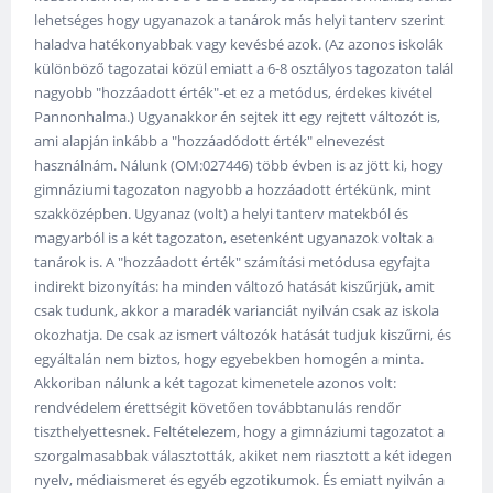
lehetséges hogy ugyanazok a tanárok más helyi tanterv szerint
haladva hatékonyabbak vagy kevésbé azok. (Az azonos iskolák
különböző tagozatai közül emiatt a 6-8 osztályos tagozaton talál
nagyobb "hozzáadott érték"-et ez a metódus, érdekes kivétel
Pannonhalma.) Ugyanakkor én sejtek itt egy rejtett változót is,
ami alapján inkább a "hozzáadódott érték" elnevezést
használnám. Nálunk (OM:027446) több évben is az jött ki, hogy
gimnáziumi tagozaton nagyobb a hozzáadott értékünk, mint
szakközépben. Ugyanaz (volt) a helyi tanterv matekból és
magyarból is a két tagozaton, esetenként ugyanazok voltak a
tanárok is. A "hozzáadott érték" számítási metódusa egyfajta
indirekt bizonyítás: ha minden változó hatását kiszűrjük, amit
csak tudunk, akkor a maradék varianciát nyilván csak az iskola
okozhatja. De csak az ismert változók hatását tudjuk kiszűrni, és
egyáltalán nem biztos, hogy egyebekben homogén a minta.
Akkoriban nálunk a két tagozat kimenetele azonos volt:
rendvédelem érettségit követően továbbtanulás rendőr
tiszthelyettesnek. Feltételezem, hogy a gimnáziumi tagozatot a
szorgalmasabbak választották, akiket nem riasztott a két idegen
nyelv, médiaismeret és egyéb egzotikumok. És emiatt nyilván a