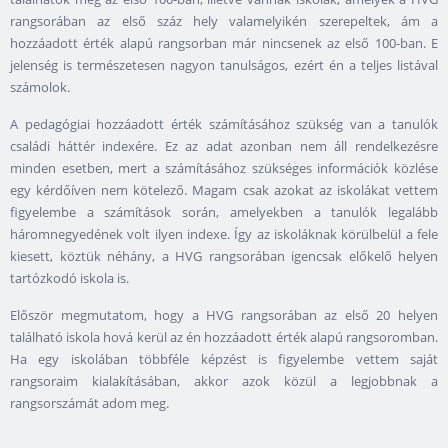
rangsorában az első száz hely valamelyikén szerepeltek, ám a
hozzáadott érték alapú rangsorban már nincsenek az első 100-ban. E
jelenség is természetesen nagyon tanulságos, ezért én a teljes listával
számolok.
A pedagógiai hozzáadott érték számításához szükség van a tanulók
családi háttér indexére. Ez az adat azonban nem áll rendelkezésre
minden esetben, mert a számításához szükséges információk közlése
egy kérdőíven nem kötelező. Magam csak azokat az iskolákat vettem
figyelembe a számítások során, amelyekben a tanulók legalább
háromnegyedének volt ilyen indexe. Így az iskoláknak körülbelül a fele
kiesett, köztük néhány, a HVG rangsorában igencsak előkelő helyen
tartózkodó iskola is.
Először megmutatom, hogy a HVG rangsorában az első 20 helyen
található iskola hová kerül az én hozzáadott érték alapú rangsoromban.
Ha egy iskolában többféle képzést is figyelembe vettem saját
rangsoraim kialakításában, akkor azok közül a legjobbnak a
rangsorszámát adom meg.