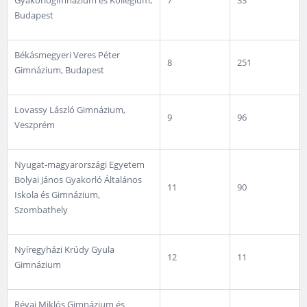
Gyakorlógimnázium és Kollégium,
7
33
Budapest
Békásmegyeri Veres Péter
8
251
Gimnázium, Budapest
Lovassy László Gimnázium,
9
96
Veszprém
Nyugat-magyarországi Egyetem
Bolyai János Gyakorló Általános
11
90
Iskola és Gimnázium,
Szombathely
Nyíregyházi Krúdy Gyula
12
11
Gimnázium
Révai Miklós Gimnázium és