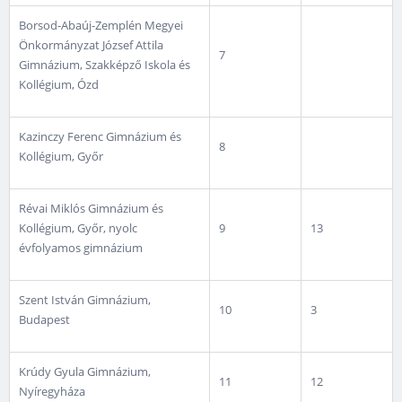
Borsod-Abaúj-Zemplén Megyei
Önkormányzat József Attila
7
Gimnázium, Szakképző Iskola és
Kollégium, Ózd
Kazinczy Ferenc Gimnázium és
8
Kollégium, Győr
Révai Miklós Gimnázium és
Kollégium, Győr, nyolc
9
13
évfolyamos gimnázium
Szent István Gimnázium,
10
3
Budapest
Krúdy Gyula Gimnázium,
11
12
Nyíregyháza