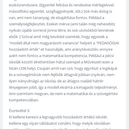
eszközrendszere. (Egyenlet felírása és rendezése mérlegelvvel,
másodfokú egyenlet, szögfüggvények, stb.) Sok más dolog is
van, ami nem tananyag, de elsajátítása fontos. Például a
személyiségfejlesztés. Ezeket mérve (ami talán még nehezebb)
nyilván újabb sorrend jönne létre, és sok utolsókból lennének
elsők :) Szóval amit még kevésbé szeretek, hogy egyesek a
"modell által nem magyarázott variancia" helyett a "PEDAGÓGIAI
hozzáadott érték"-et használják, ami aránytévesztés: ennyire
azért nem fontos a matematikai kompetencia. Például a pécsi
iskolák között elrettentően hátul szerepel a Művészeti ezen a
listán (336.hely). Csupán arról van szó, hogy egyrészt a logikájuk
és a szövegértésük nem fejlődik átlagnál jobban (nyilván, nem
ilyen irányultságú az iskola), de az átlagos családi háttér
lényegesen jobb, így a modell elvárná a kimagasló teljesítményt.
Ami szerintem megvan, de nem a matematikai és a szövegértési
kompetenciában.
Észrevétel 3:
Ki kellene keresni a legnagyobb hozzáadott értékű iskolát.
Kellene egy olyan táblázatot csinálni, hogy melyik iskolában