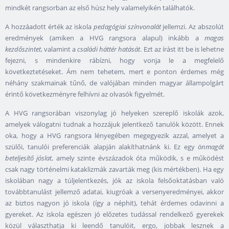
mindkét rangsorban az első húsz hely valamelyikén találhatók.
A hozzáadott érték az iskola
pedagógiai színvonalát
jellemzi. Az abszolút
eredmények (amiken a HVG rangsora alapul) inkább a
magas
kezdőszintet
, valamint a
családi háttér hatását
. Ezt az írást itt be is lehetne
fejezni, s mindenkire rábízni, hogy vonja le a megfelelő
következtetéseket. Ám nem tehetem, mert e ponton érdemes még
néhány szakmainak tűnő, de valójában minden magyar állampolgárt
érintő következményre felhívni az olvasók figyelmét.
A HVG rangsorában viszonylag jó helyeken szereplő iskolák azok,
amelyek válogatni tudnak a hozzájuk jelentkező tanulók között. Ennek
oka, hogy a HVG rangsora lényegében megegyezik azzal, amelyet a
szülői, tanulói preferenciák alapján alakíthatnánk ki. Ez egy
önmagát
beteljesítő jóslat
, amely szinte évszázadok óta működik, s e működést
csak nagy történelmi kataklizmák zavarták meg (kis mértékben). Ha egy
iskolában nagy a túljelentkezés, jók az iskola felsőoktatásban való
továbbtanulást jellemző adatai, kiugróak a versenyeredményei, akkor
az biztos nagyon jó iskola (így a néphit), tehát érdemes odavinni a
gyereket. Az iskola egészen jó előzetes tudással rendelkező gyerekek
közül választhatja ki leendő tanulóit, ergo, jobbak lesznek a