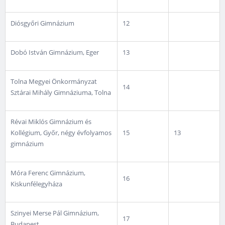
Diósgyőri Gimnázium
12
Dobó István Gimnázium, Eger
13
Tolna Megyei Önkormányzat
14
Sztárai Mihály Gimnáziuma, Tolna
Révai Miklós Gimnázium és
Kollégium, Győr, négy évfolyamos
15
13
gimnázium
Móra Ferenc Gimnázium,
16
Kiskunfélegyháza
Szinyei Merse Pál Gimnázium,
17
Budapest