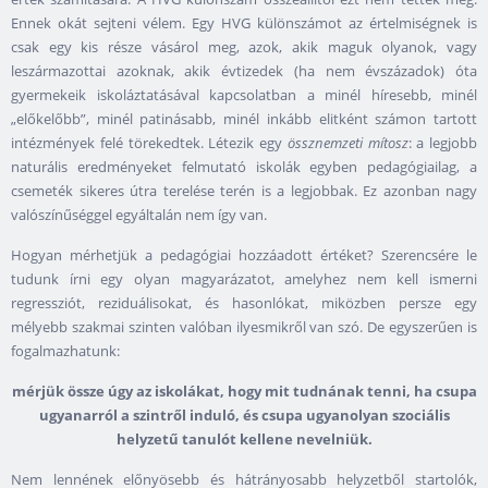
Ennek okát sejteni vélem. Egy HVG különszámot az értelmiségnek is
csak egy kis része vásárol meg, azok, akik maguk olyanok, vagy
leszármazottai azoknak, akik évtizedek (ha nem évszázadok) óta
gyermekeik iskoláztatásával kapcsolatban a minél híresebb, minél
„előkelőbb”, minél patinásabb, minél inkább elitként számon tartott
intézmények felé törekedtek. Létezik egy
össznemzeti mítosz
: a legjobb
naturális eredményeket felmutató iskolák egyben pedagógiailag, a
csemeték sikeres útra terelése terén is a legjobbak. Ez azonban nagy
valószínűséggel egyáltalán nem így van.
Hogyan mérhetjük a pedagógiai hozzáadott értéket? Szerencsére le
tudunk írni egy olyan magyarázatot, amelyhez nem kell ismerni
regressziót, reziduálisokat, és hasonlókat, miközben persze egy
mélyebb szakmai szinten valóban ilyesmikről van szó. De egyszerűen is
fogalmazhatunk:
mérjük össze úgy az iskolákat, hogy mit tudnának tenni, ha csupa
ugyanarról a szintről induló, és csupa ugyanolyan szociális
helyzetű tanulót kellene nevelniük.
Nem lennének előnyösebb és hátrányosabb helyzetből startolók,