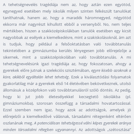
A tehetségnevelés tragédiája nem az, hogy aztán ezen egyötöd,
egynegyed esetében mely iskolák milyen szinten felkészült tanulókat
taníthatnak, hanem az, hogy a maradék háromnegyed, négyötöd
ekkorra már nagyrészt kihullott ebből a versenyből. No, nem teljes
mértékben, hiszen a szakközépiskolákban tanulók esetében egy kicsit
nagyobbak az esélyek a kiemelkedésre, mint a szakiskolásoknál, ám azt
is tudjuk, hogy például a felsőoktatásban való továbbtanulás
tekintetében a gimnáziumba kerülés lényegesen jobb előrejelzője a
sikernek, mint a szakközépiskolában való továbbtanulás. A mi
tehetségnevelésünk igazi tragédiája az, hogy fokozatosan, ahogy a
gyerekek előre jutnak a szelekciós szisztémában,
egyre kisebb azoknak a
köre, akikből egyáltalán lehet tehetség
. Ezek a kiválasztódási folyamatok
gyakorlatilag már a gyerekek első 14 életévében bekövetkeznek, utolsó
állomásuk a középfokon való továbbtanulásról szóló döntés. Az pedig,
hogy ki jut jobb életesélyekkel kecsegtető iskolákba (pl.
gimnáziumokba), szorosan összefügg a társadalmi hovatartozással.
Ezzel szemben nem igaz, hogy azok az adottságok, amelyek jó
előrejelzői a kiemelkedővé válásnak, társadalmi rétegenként eltérően
oszlanának meg.
A potenciálisan tehetségessé válni képes gyerekek aránya
minden társadalmi rétegben ugyanannyi
. Az adottságok „szétosztása”