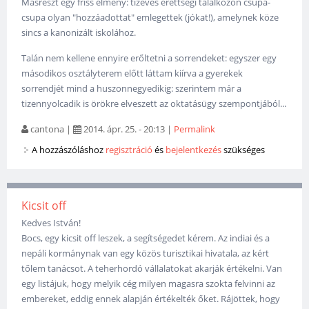
Másrészt egy friss élmény: tízéves érettségi találkozón csupa-
csupa olyan "hozzáadottat" emlegettek (jókat!), amelynek köze
sincs a kanonizált iskolához.
Talán nem kellene ennyire erőltetni a sorrendeket: egyszer egy
másodikos osztályterem előtt láttam kiírva a gyerekek
sorrendjét mind a huszonnegyedikig: szerintem már a
tizennyolcadik is örökre elveszett az oktatásügy szempontjából...
cantona
|
2014. ápr. 25. - 20:13
|
Permalink
A hozzászóláshoz
regisztráció
és
bejelentkezés
szükséges
Kicsit off
Kedves István!
Bocs, egy kicsit off leszek, a segítségedet kérem. Az indiai és a
nepáli kormánynak van egy közös turisztikai hivatala, az kért
tőlem tanácsot. A teherhordó vállalatokat akarják értékelni. Van
egy listájuk, hogy melyik cég milyen magasra szokta felvinni az
embereket, eddig ennek alapján értékelték őket. Rájöttek, hogy