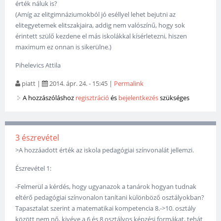
érték náluk is?
(Amíg az elitgimnáziumokból jó eséllyel lehet bejutni az
elitegyetemek elitszakjaira, addig nem valószínű, hogy sok
érintett szülő kezdene el más iskolákkal kísérletezni, hiszen
maximum ez onnan is sikerülne.)
Pihelevics Attila
piatt
|
2014. ápr. 24. - 15:45
|
Permalink
A hozzászóláshoz
regisztráció
és
bejelentkezés
szükséges
3 észrevétel
>A hozzáadott érték az iskola pedagógiai színvonalát jellemzi.
Észrevétel 1:
-Felmerül a kérdés, hogy ugyanazok a tanárok hogyan tudnak
eltérő pedagógiai színvonalon tanítani különböző osztályokban?
Tapasztalat szerint a matematikai kompetencia 8.->10. osztály
között nem nő, kivéve a 6 és 8 osztályos képzési formákat, tehát