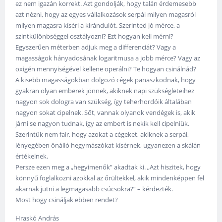
ez nem igazán korrekt. Azt gondolják, hogy talán érdemesebb
azt nézni, hogy az egyes vállalkozások serpái milyen magasról
milyen magasra kíséri a kirándulót. Szerinted jó mérce, a
szintkülönbséggel osztályozni? Ezt hogyan kell mérni?
Egyszerűen méterben adjuk meg a differenciát? Vagy a
magasságok hányadosának logaritmusa a jobb mérce? Vagy az
oxigén mennyiségével kellene operálni? Te hogyan csinálnád?
A kisebb magasságokban dolgozó cégek panaszkodnak, hogy
gyakran olyan emberek jönnek, akiknek napi szükségleteihez
nagyon sok dologra van szükség, így teherhordóik általában
nagyon sokat cipelnek. Sőt, vannak olyanok vendégek is, akik
járni se nagyon tudnak, így az embert is nekik kell cipelniük.
Szerintük nem fair, hogy azokat a cégeket, akiknek a serpái,
lényegében önálló hegymászókat kísérnek, ugyanezen a skálán
értékelnek.
Persze ezen meg a „hegyimenők” akadtak ki. „Azt hiszitek, hogy
könnyű foglalkozni azokkal az őrültekkel, akik mindenképpen fel
akarnak jutni a legmagasabb csúcsokra?” – kérdezték.
Most hogy csináljak ebben rendet?
Hraskó András