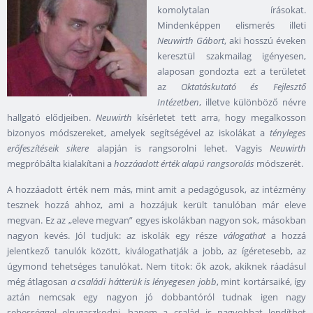
komolytalan írásokat.
Mindenképpen elismerés illeti
Neuwirth Gábort
, aki hosszú éveken
keresztül szakmailag igényesen,
alaposan gondozta ezt a területet
az
Oktatáskutató és Fejlesztő
Intézetben
, illetve különböző névre
hallgató elődjeiben.
Neuwirth
kísérletet tett arra, hogy megalkosson
bizonyos módszereket, amelyek segítségével az iskolákat a
tényleges
erőfeszítéseik sikere
alapján is rangsorolni lehet. Vagyis
Neuwirth
megpróbálta kialakítani a
hozzáadott érték alapú rangsorolás
módszerét.
A hozzáadott érték nem más, mint amit a pedagógusok, az intézmény
tesznek hozzá ahhoz, ami a hozzájuk került tanulóban már eleve
megvan. Ez az „eleve megvan” egyes iskolákban nagyon sok, másokban
nagyon kevés. Jól tudjuk: az iskolák egy része
válogathat
a hozzá
jelentkező tanulók között, kiválogathatják a jobb, az ígéretesebb, az
úgymond tehetséges tanulókat. Nem titok: ők azok, akiknek ráadásul
még átlagosan
a családi hátterük is lényegesen jobb
, mint kortársaiké, így
aztán nemcsak egy nagyon jó dobbantóról tudnak igen nagy
sebességgel elrugaszkodni, hanem a család is nagyobbat lendíthet