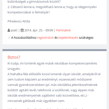
különbségek a gimnáziumok között?
2. Célszerű lenne-e, megoldható lenne-e, hogy az idegennyelvi
kompetenciákat is felmérjük?
Pihelevics Attila
piatt
|
2014. ápr. 25. - 09:09
|
Permalink
A hozzászóláshoz
regisztráció
és
bejelentkezés
szükséges
Biztos?
Ki tudja, mi történik egyik-másik iskolában kompetenciamérés
ürügyén.
A Nahalka-féle előkelők közül ismerek olyan iskolát, amelyikről el
sem tudom képzelni az eredményt: eszeveszett módszerei
vannak gyerekszerzésben (pl. más iskolákba jelentkezetteknek
küldött agitáló levél, telefonok a szülőknek, vagy éppen más
iskolák eredményeinek sajátként való közvetítése, etc.) -
nincsenek gátlásaik más ügyekben sem.