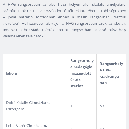
A HVG rangsorában az első húsz helyen álló iskolák, amelyeknél
számítottunk CSHI-t, a hozzáadott érték tekintetében – többségükben
– jóval hátrébb sorolódnak ebben a másik rangsorban. Nézzük
„fordítva”! Hol szerepelnek vajon a HVG rangsorában azok az iskolák,
amelyek a hozzáadott érték szerinti rangsorban az első húsz hely
valamelyikén találhatók?
Rangsorhely
Rangsorhely
a pedagógiai
a HVG
Iskola
hozzáadott
kiadványá­
érték
ban
szerint
Dobó Katalin Gimnázium,
1
69
Esztergom
Lehel Vezér Gimnázium,
2
80