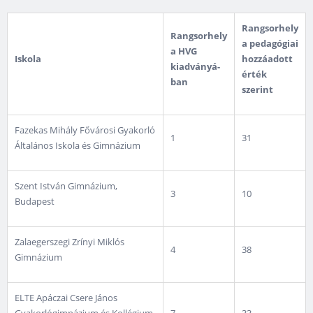
Rangsorhely
Rangsorhely
a pedagógiai
a HVG
Iskola
hozzáadott
kiadványá­
érték
ban
szerint
Fazekas Mihály Fővárosi Gyakorló
1
31
Általános Iskola és Gimnázium
Szent István Gimnázium,
3
10
Budapest
Zalaegerszegi Zrínyi Miklós
4
38
Gimnázium
ELTE Apáczai Csere János