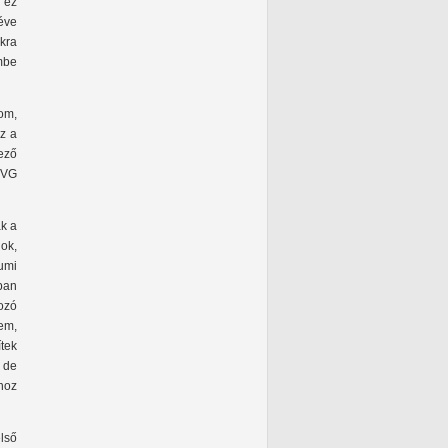
 ez
éve
kra
mbe
om,
z a
ező
HVG
ak a
ok,
umi
ban
tozó
zem,
tek
 de
hoz
első