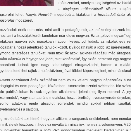
módszereket, amelyek segítségével az iskolá
a
tényleges erőfeszítéseik sikere
alapján
ngsorolni lehet. Vagyis
Neuwirth
megpróbálta kialakítani a
hozzáadott érték al
ngsorolás
módszerét.
hozzáadott érték nem más, mint amit a pedagógusok, az intézmény tesznek ho
hoz, ami a hozzájuk került tanulóban már eleve megvan. Ez az „eleve megvan” eg
kolákban nagyon sok, másokban nagyon kevés. Jól tudjuk: az iskolák egy ré
logathat
a hozzá jelentkező tanulók között, kiválogathatják a jobb, az ígéretesebb
ymond tehetséges tanulókat. Nem titok: ők azok, akiknek ráadásul még átlagos
aládi hátterük is lényegesen jobb
, mint kortársaiké, így aztán nemcsak egy nagyo
bbantóról tudnak igen nagy sebességgel elrugaszkodni, hanem a család
gyobbat lendíthet rajtuk tanulás közben, jóval többet képes segíteni, mint másokna
uwirth
hozzáadott érték számításai nem voltak valami nagyon népszerűek a ha
dagógiai és nem pedagógiai közéletben. Ismereteim szerint szélesebb kör szám
óló publikációban is csak egyetlen alkalommal jelent meg ilyen sorrend. A „ny
ősorrendek”, vagyis a naturális mutatókra, teszt-, érettségi-, versenyeredményekre
sonló adatokra épülő abszolút sorrendek mindig sokkal jobban izgattá
zvéleményt és a sajtót is.
g mielőtt bárki azt hinné, hogy azt állítom, e rangsorok értéktelenek, nem mond
mmit, sietek leszögezni, hogy ez egyáltalán nincs így, nem ez a véleményem. A 2
n, november hónapban a
HVG ZRt
. gondozásában megjelent kiadványban a 