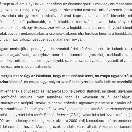
át sejteni vélem. Egy HVG különszámot az értelmiségnek is csak egy kis része vás
g, azok, akik maguk olyanok, vagy leszármazottai azoknak, akik évtizedek (ha 
századok) óta gyermekeik iskoláztatásával kapcsolatban a minél híresebb, mi
lőkelőbb”, minél patinásabb, minél inkább elitként számon tartott intézmények f
rekedtek. Létezik egy
össznemzeti mítosz
: a legjobb naturális eredményeket felmu
kolák egyben pedagógiailag, a csemeték sikeres útra terelése terén is a legjobbak
onban nagy valószínűséggel egyáltalán nem így van.
gyan mérhetjük a pedagógiai hozzáadott értéket? Szerencsére le tudunk írni 
yan magyarázatot, amelyhez nem kell ismerni regressziót, reziduálisokat,
sonlókat, miközben persze egy mélyebb szakmai szinten valóban ilyesmikről van s
 egyszerűen is fogalmazhatunk:
mérjük össze úgy az iskolákat, hogy mit tudnának tenni, ha csupa ugyanarról 
szintről induló, és csupa ugyanolyan szociális helyzetű tanulót kellene nevelniük
m lennének előnyösebb és hátrányosabb helyzetből startolók, mindenki ugyanab
pozícióból indulna. Nem lennének több és kevesebb szülői segítséget
edményekbe beépítő iskolák, mindenki számára ugyanazt jelentené a családi hátt
yen számítás valóban végezhető. Az országos kompetenciamérés teszteredményeit
ociális helyzetet leíró
családi háttér indexet
(CSHI), valamint a két évvel korábbi (
02. évi eredményekkel dolgozunk, akkor a 2000. évi) kompetenciamérés eredmén
ll felhasználni hozzá. Márpedig ezek rendelkezésre állnak. A kompetenciaméré