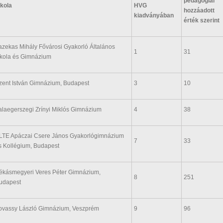
pedagógiai
skola
HVG
hozzáadott
kiadványá­ban
érték szerint
azekas Mihály Fővárosi Gyakorló Általános
1
31
skola és Gimnázium
zent István Gimnázium, Budapest
3
10
alaegerszegi Zrínyi Miklós Gimnázium
4
38
LTE Apáczai Csere János Gyakorlógimnázium
7
33
s Kollégium, Budapest
ékásmegyeri Veres Péter Gimnázium,
8
251
udapest
ovassy László Gimnázium, Veszprém
9
96