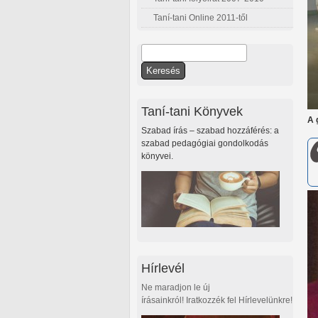
Taní-tani Online 2011-től
Keresés
Keresés űrlap
Taní-tani Könyvek
A 
Szabad írás – szabad hozzáférés: a
szabad pedagógiai gondolkodás
könyvei.
Hírlevél
Ne maradjon le új
írásainkról! Iratkozzék fel Hírlevelünkre!