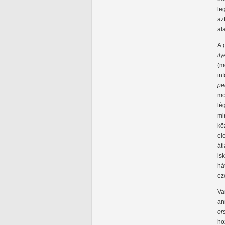
le
az
al
A 
il
(m
in
pe
mo
lé
mi
kö
el
át
is
há
ez
Va
an
or
ho