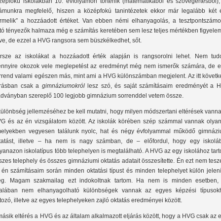
zépfokú iskolákban 10. évfolyamon történik (matematikából és szövegértésből),
ámunkra megfelelő, hiszen a középfokú tanintézetek ekkor már legalább két 
ermelik” a hozzáadott értéket. Van ebben némi elhanyagolás, a tesztpontszámo
tó tényezők halmaza még e számítás keretében sem lesz teljes mértékben figyele
ve, de ezzel a HVG rangsora sem büszkélkedhet, sőt.
rsze az iskolákat a hozzáadott érték alapján is rangsorolni lehet. Nem tud
nnyire okozok vele meglepetést az eredményt még nem ismerők számára, de e
rrend valami egészen más, mint ami a HVG különszámban megjelent. Az itt követk
írásban csak a
gimnáziumokról
lesz szó, és saját számításaim eredményét a 
adványban szereplő 100 legjobb gimnázium sorrenddel vetem össze.
különbség jellemzéséhez be kell mutatni, hogy milyen módszertani eltérések vann
G és az én vizsgálatom között. Az iskolák körében szép számmal vannak olyan
elyekben vegyesen találunk nyolc, hat és négy évfolyammal működő gimnázi
tatást, illetve – ha nem is nagy számban, de – előfordul, hogy egy iskolá
yanazon iskolatípus több telephelyen is megtalálható. A HVG az egy iskolához tar
szes telephely és összes gimnáziumi oktatás adatait összesítette. Én ezt nem tes
 én számításaim során minden oktatási típust és minden telephelyet külön jelení
g. Magam szakmailag ezt indokoltnak tartom. Ha nem is minden esetben,
talában nem elhanyagolható különbségek vannak az egyes képzési típusok
rtozó, illetve az egyes telephelyeken zajló oktatás eredményei között.
másik eltérés a HVG és az általam alkalmazott eljárás között, hogy a HVG csak az 