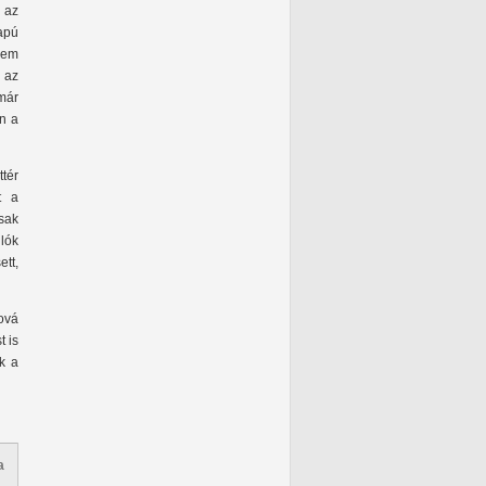
 az
apú
nem
 az
már
n a
tér
t a
sak
lók
ett,
ová
t is
k a
a