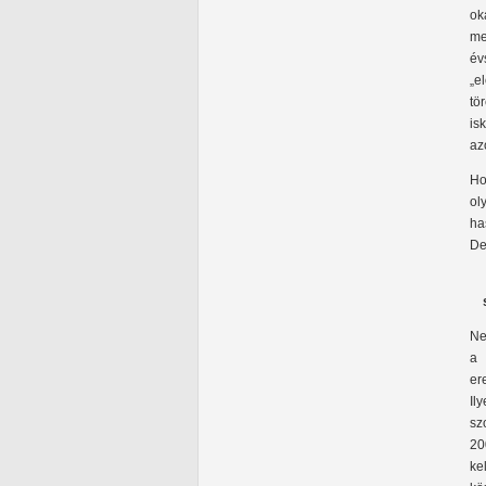
ok
me
év
„e
tö
is
az
Ho
ol
ha
De
Ne
a 
er
Il
sz
20
ke