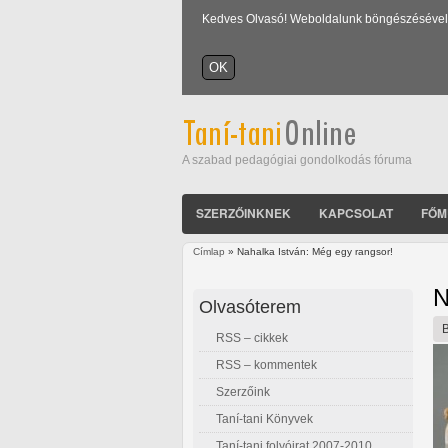
Kedves Olvasó! Weboldalunk böngészésével Ön
A szabad pedagógiai gondolkodás fóruma
SZERZŐINKNEK
KAPCSOLAT
FŐM
Címlap
» Nahalka István: Még egy rangsor!
Jelenlegi hely
N
Olvasóterem
RSS – cikkek
RSS – kommentek
Szerzőink
Taní-tani Könyvek
Taní-tani folyóirat 2007-2010