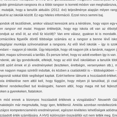
gjobb gimnázium rangsora és a többi rangsor is korrekt módon van meghatározva,
t mutatják, hogy a tanulók aktuális (2012. évi) teljesítménye alapján milyen ran
akult ki az iskolák között. Ez egy hiteles információ. Ezzel nincs semmi baj.
gondok ott kezdődnek, amikor választ keresünk arra a kérdésre, hogy vajon
egy-
yen rangsor mit mutat
. Hogyan értékeljük, hogy egy iskola ott van az élboly
ondjuk az első öt, az első tíz között)? Van erre válasz, gyakran ki is mondatik
formációkra figyelők döntő többsége számára ez a rangsor a benne lévő isko
dagógiai munkája színvonalának
a rangsora. Az elől lévő iskolák – így is szok
ndani – nagyon jó iskolák. Úgy képzeljük, hogy ott nagyon jók a tanárok, nagyon 
gkör, magas színvonalú a tanítás. És persze lehet, hogy ez adott esetben így is van
ndenki, aki így gondolkodik, elfelejti, hogy az elöl lévő iskolákban a tanulók tö
zött azért érnek el jó eredményeket (teszteken, érettségin, versenyeken stb.), 
eve nagyon magas szintről indultak, és közben a családoktól is – többségükben –
lagosnál sokkal több segítséget kaptak. Ezért kellene látnunk a hozzáadott értéket
kola értékelése nem attól kell, hogy függjön, hogy milyen jó tanulókat, jó csal
ttérrel rendelkezőket tud kiválogatni, hanem attól, hogy maga mit tud fejleszt
eken a gyerekeken, fiatalokon.
n mód ennek a bizonyos hozzáadott értéknek a vizsgálatára?
Neuwirth Gá
nakidején már megmutatta, hogy igen, feltétlenül. Amióta azonban rendelkezünk
szágos kompetenciamérés
eredményeivel, egészen kivételes lehetőségek adódna
zzáadott érték számítására. A HVG különszám összeállítói ezt nem tették meg. En