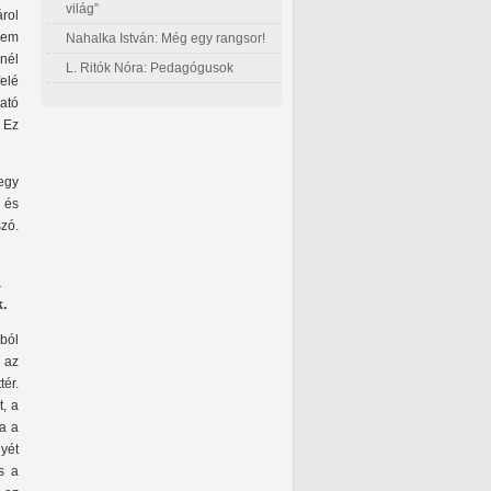
világ”
árol
nem
Nahalka István: Még egy rangsor!
nél
L. Ritók Nóra: Pedagógusok
elé
tató
. Ez
egy
 és
zó.
a
.
ból
 az
ér.
, a
ha a
yét
s a