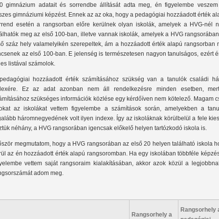
0 gimnázium adatait és sorrendbe állítását adta meg, én figyelembe veszem
szes gimnáziumi képzést. Ennek az az oka, hogy a pedagógiai hozzáadott érték al
rrend esetén a rangsorban előre kerülnek olyan iskolák, amelyek a HVG-nél 
lálhatók meg az első 100-ban, illetve vannak iskolák, amelyek a HVG rangsorában
ső száz hely valamelyikén szerepeltek, ám a hozzáadott érték alapú rangsorban 
ncsenek az első 100-ban. E jelenség is természetesen nagyon tanulságos, ezért é
ljes listával számolok.
pedagógiai hozzáadott érték számításához szükség van a tanulók családi hát
dexére. Ez az adat azonban nem áll rendelkezésre minden esetben, mer
ámításához szükséges információk közlése egy kérdőíven nem kötelező. Magam c
okat az iskolákat vettem figyelembe a számítások során, amelyekben a tanu
galább háromnegyedének volt ilyen indexe. Így az iskoláknak körülbelül a fele kies
ztük néhány, a HVG rangsorában igencsak előkelő helyen tartózkodó iskola is.
őször megmutatom, hogy a HVG rangsorában az első 20 helyen található iskola h
rül az én hozzáadott érték alapú rangsoromban. Ha egy iskolában többféle képzés
gyelembe vettem saját rangsoraim kialakításában, akkor azok közül a legjobbna
ngsorszámát adom meg.
Rangsorhely 
Rangsorhely a