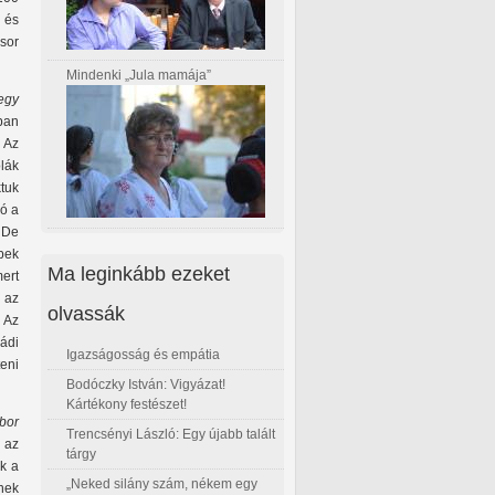
 és
gsor
Mindenki „Jula mamája”
egy
ban
. Az
lák
tuk
jó a
. De
bbek
Ma leginkább ezeket
mert
 az
olvassák
. Az
ádi
Igazságosság és empátia
eni
Bodóczky István: Vigyázat!
Kártékony festészet!
bor
Trencsényi László: Egy újabb talált
 az
tárgy
k a
„Neked silány szám, nékem egy
nek