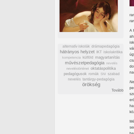
ra
ra
A 
ah
is
alternatív iskolák
drámapedagógia
vá
hátrányos helyzet
IKT
iskolakritika
úg
külföld
magyartanítás
kompetencia
cs
művészetpedagógia
nevelés
do
oktatáspolitika
neveléstörténet
na
pedagógusok
romák
szabad
SNI
nevelés
tantárgy-pedagógia
Ne
örökség
pe
Tovább
sz
er
ha
kö
Mé
se
ba