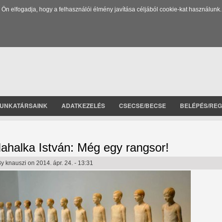
 elfogadja, hogy a felhasználói élmény javítása céljából cookie-kat használunk.
UNKATÁRSAINK
ADATKEZELÉS
CSECSE/BECSE
BELÉPÉS/REG
ahalka István: Még egy rangsor!
By
knauszi
on 2014. ápr. 24. - 13:31