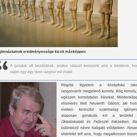
gimnáziumok eredményessége kicsit másképpen
A gondok ott kezdődnek, amikor választ keresünk arra a kérdésre, ho
vajon
egy-egy ilyen rangsor mit mutat
.
Régóta figyelem a középfokú isko
rangsorairól megjelenő komoly, félig komoly
egészen komolytalan írásokat. Mindenkép
elismerés illeti
Neuwirth Gábort
, aki hos
éveken keresztül szakmailag igényes
alaposan gondozta ezt a területet
Oktatáskutató és Fejlesztő Intézetben
, ill
különböző névre hallgató elődjeiben.
Neuwi
kísérletet tett arra, hogy megalkosson bizo