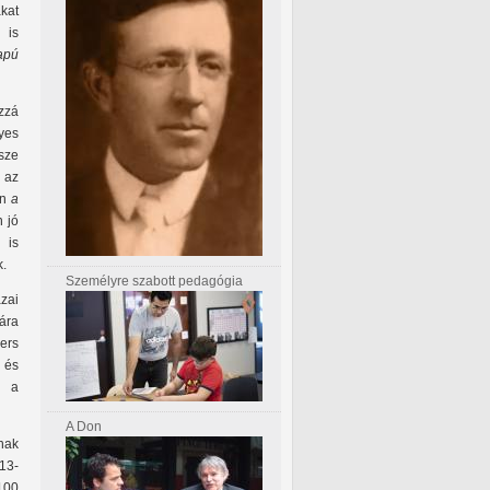
kat
 is
apú
zzá
yes
sze
, az
an
a
n jó
 is
k.
Személyre szabott pedagógia
zai
ára
ers
, és
k a
A Don
anak
013-
100