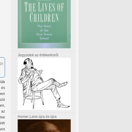
Jegyzetek az értékelésről
gy
lák
, és
pen
szú
en,
 az
Homer Lane újra és újra
etve
rth
nyos