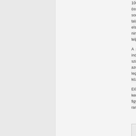
10
ös
so
ta
el
ni
te
A 
in
sz
az
le
kö
El
ke
fi
ra