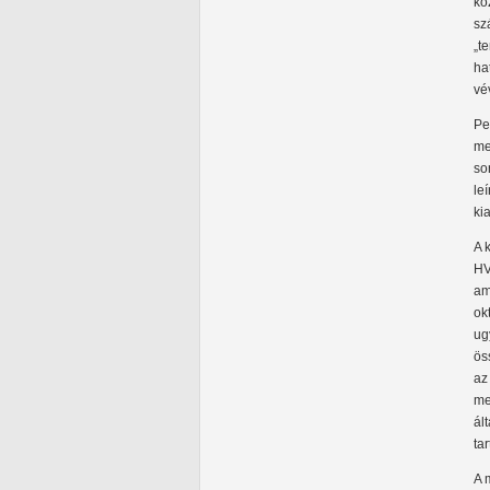
kö
sz
„t
ha
vé
Pe
me
so
le
ki
A 
HV
am
ok
ug
ös
az
me
ál
ta
A 