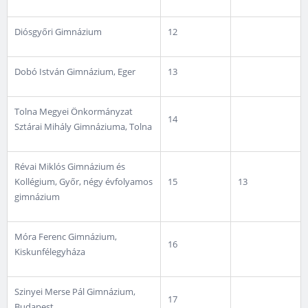
Diósgyőri Gimnázium
12
Dobó István Gimnázium, Eger
13
Tolna Megyei Önkormányzat
14
Sztárai Mihály Gimnáziuma, Tolna
Révai Miklós Gimnázium és
Kollégium, Győr, négy évfolyamos
15
13
gimnázium
Móra Ferenc Gimnázium,
16
Kiskunfélegyháza
Szinyei Merse Pál Gimnázium,
17
Budapest