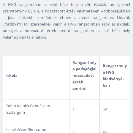
A HVG rangsorában az első húsz helyen álló iskolák, amelyeknél
számítottunk CSHI-t, a hozzáadott érték tekintetében – többségükben
– jóval hátrébb sorolódnak ebben a másik rangsorban. Nézzük
„fordítva”! Hol szerepelnek vajon a HVG rangsorában azok az iskolák,
amelyek a hozzáadott érték szerinti rangsorban az első húsz hely
valamelyikén találhatók?
Rangsorhely
Rangsorhely
a pedagógiai
a HVG
Iskola
hozzáadott
kiadványá­
érték
ban
szerint
Dobó Katalin Gimnázium,
1
69
Esztergom
Lehel Vezér Gimnázium,
2
80