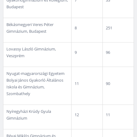
Gyakorlógimnázium és Kollégium,
7
33
Budapest
Békásmegyeri Veres Péter
8
251
Gimnázium, Budapest
Lovassy László Gimnázium,
9
96
Veszprém
Nyugat-magyarországi Egyetem
Bolyai János Gyakorló Általános
11
90
Iskola és Gimnázium,
Szombathely
Nyíregyházi Krúdy Gyula
12
11
Gimnázium
Révai Miklós Gimnázium és