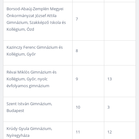
Borsod-Abaúj-Zemplén Megyei
Önkormányzat József Attila
7
Gimnázium, Szakképző Iskola és
Kollégium, Ózd
Kazinczy Ferenc Gimnázium és
8
Kollégium, Győr
Révai Miklós Gimnázium és
Kollégium, Győr, nyolc
9
13
évfolyamos gimnázium
Szent István Gimnázium,
10
3
Budapest
Krúdy Gyula Gimnázium,
11
12
Nyíregyháza