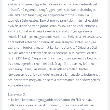
eszközrendszere. (Egyenlet felírása és rendezése mérlegelvvel,
másodfokú egyenlet, szögfüggvények, stb.) Sok más dolog is
van, ami nem tananyag, de elsajátítása fontos. Például a
személyiségfejlesztés. Ezeket mérve (ami talán még nehezebb)
nyilván újabb sorrend jönne létre, és sok utolsókból lennének
elsők :) Szóval amit még kevésbé szeretek, hogy egyesek a
"modell által nem magyarázott variancia" helyett a "PEDAGÓGIAI
hozzáadott érték"-et használják, ami aránytévesztés: ennyire
azért nem fontos a matematikai kompetencia. Például a pécsi
iskolák között elrettentően hátul szerepel a Művészeti ezen a
listán (336.hely). Csupán arról van szó, hogy egyrészt a logikájuk
és a szövegértésük nem fejlődik átlagnál jobban (nyilván, nem
ilyen irányultságú az iskola), de az átlagos családi háttér
lényegesen jobb, így a modell elvárná a kimagasló teljesítményt.
Ami szerintem megvan, de nem a matematikai és a szövegértési
kompetenciában.
Észrevétel 3:
Ki kellene keresni a legnagyobb hozzáadott értékű iskolát.
Kellene egy olyan táblázatot csinálni, hogy melyik iskolában