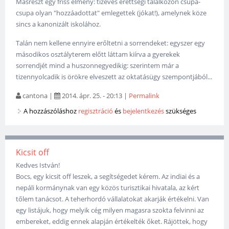
Másrészt egy friss élmény: tízéves érettségi találkozón csupa-
csupa olyan "hozzáadottat" emlegettek (jókat!), amelynek köze
sincs a kanonizált iskolához.
Talán nem kellene ennyire erőltetni a sorrendeket: egyszer egy
másodikos osztályterem előtt láttam kiírva a gyerekek
sorrendjét mind a huszonnegyedikig: szerintem már a
tizennyolcadik is örökre elveszett az oktatásügy szempontjából...
cantona
|
2014. ápr. 25. - 20:13
|
Permalink
A hozzászóláshoz
regisztráció
és
bejelentkezés
szükséges
Kicsit off
Kedves István!
Bocs, egy kicsit off leszek, a segítségedet kérem. Az indiai és a
nepáli kormánynak van egy közös turisztikai hivatala, az kért
tőlem tanácsot. A teherhordó vállalatokat akarják értékelni. Van
egy listájuk, hogy melyik cég milyen magasra szokta felvinni az
embereket, eddig ennek alapján értékelték őket. Rájöttek, hogy