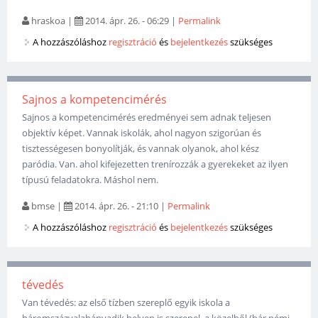
hraskoa
|
2014. ápr. 26. - 06:29
|
Permalink
A hozzászóláshoz
regisztráció
és
bejelentkezés
szükséges
Sajnos a kompetencimérés
Sajnos a kompetencimérés eredményei sem adnak teljesen
objektív képet. Vannak iskolák, ahol nagyon szigorúan és
tisztességesen bonyolítják, és vannak olyanok, ahol kész
paródia. Van. ahol kifejezetten trenírozzák a gyerekeket az ilyen
típusú feladatokra. Máshol nem.
bmse
|
2014. ápr. 26. - 21:10
|
Permalink
A hozzászóláshoz
regisztráció
és
bejelentkezés
szükséges
tévedés
Van tévedés: az első tízben szereplő egyik iskola a