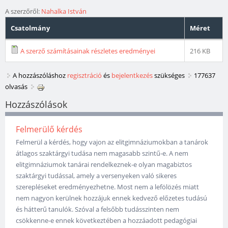
A szerzőről:
Nahalka István
Csatolmány
Méret
A szerző számításainak részletes eredményei
216 KB
A hozzászóláshoz
regisztráció
és
bejelentkezés
szükséges
177637
olvasás
Hozzászólások
Felmerülő kérdés
Felmerül a kérdés, hogy vajon az elitgimnáziumokban a tanárok
átlagos szaktárgyi tudása nem magasabb szintű-e. A nem
elitgimnáziumok tanárai rendelkeznek-e olyan magabiztos
szaktárgyi tudással, amely a versenyeken való sikeres
szerepléseket eredményezhetne. Most nem a lefölözés miatt
nem nagyon kerülnek hozzájuk ennek kedvező előzetes tudású
és hátterű tanulók. Szóval a felsőbb tudásszinten nem
csökkenne-e ennek következtében a hozzáadott pedagógiai