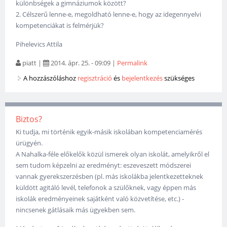
különbségek a gimnáziumok között?
2. Célszerű lenne-e, megoldható lenne-e, hogy az idegennyelvi
kompetenciákat is felmérjük?
Pihelevics Attila
piatt
|
2014. ápr. 25. - 09:09
|
Permalink
A hozzászóláshoz
regisztráció
és
bejelentkezés
szükséges
Biztos?
Ki tudja, mi történik egyik-másik iskolában kompetenciamérés
ürügyén.
A Nahalka-féle előkelők közül ismerek olyan iskolát, amelyikről el
sem tudom képzelni az eredményt: eszeveszett módszerei
vannak gyerekszerzésben (pl. más iskolákba jelentkezetteknek
küldött agitáló levél, telefonok a szülőknek, vagy éppen más
iskolák eredményeinek sajátként való közvetítése, etc.) -
nincsenek gátlásaik más ügyekben sem.