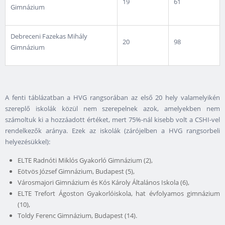
19
61
Gimnázium
Debreceni Fazekas Mihály
20
98
Gimnázium
A fenti táblázatban a HVG rangsorában az első 20 hely valamelyikén
szereplő iskolák közül nem szerepelnek azok, amelyekben nem
számoltuk ki a hozzáadott értéket, mert 75%-nál kisebb volt a CSHI-vel
rendelkezők aránya. Ezek az iskolák (zárójelben a HVG rangsorbeli
helyezésükkel):
ELTE Radnóti Miklós Gyakorló Gimnázium (2),
Eötvös József Gimnázium, Budapest (5),
Városmajori Gimnázium és Kós Károly Általános Iskola (6),
ELTE Trefort Ágoston Gyakorlóiskola, hat évfolyamos gimnázium
(10),
Toldy Ferenc Gimnázium, Budapest (14).