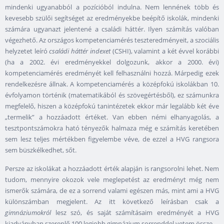
mindenki ugyanabból a pozícióból indulna. Nem lennének több és
kevesebb szülői segítséget az eredményekbe beépítő iskolák, mindenki
számára ugyanazt jelentené a családi háttér. Ilyen számítás valóban
végezhető. Az országos kompetenciamérés teszteredményeit, a szociális
helyzetet leíró
családi háttér indexet
(CSHI), valamint a két évvel korábbi
(ha a 2002. évi eredményekkel dolgozunk, akkor a 2000. évi)
kompetenciamérés eredményét kell felhasználni hozzá. Márpedig ezek
rendelkezésre állnak. A kompetenciamérés a középfokú iskolákban 10.
évfolyamon történik (matematikából és szövegértésből), ez számunkra
megfelelő, hiszen a középfokú tanintézetek ekkor már legalább két éve
„termelik” a hozzáadott értéket. Van ebben némi elhanyagolás, a
tesztpontszámokra ható tényezők halmaza még e számítás keretében
sem lesz teljes mértékben figyelembe véve, de ezzel a HVG rangsora
sem büszkélkedhet, sőt.
Persze az iskolákat a hozzáadott érték alapján is rangsorolni lehet. Nem
tudom, mennyire okozok vele meglepetést az eredményt még nem
ismerők számára, de ez a sorrend valami egészen más, mint ami a HVG
különszámban megjelent. Az itt következő leírásban csak a
gimnáziumokról
lesz szó, és saját számításaim eredményét a HVG
kiadványban szereplő 100 legjobb gimnázium sorrenddel vetem össze.