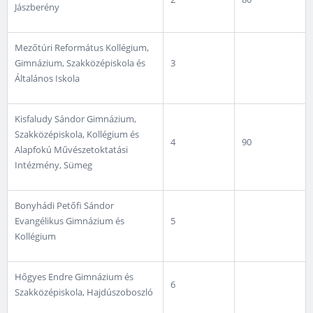
Jászberény
Mezőtúri Református Kollégium,
Gimnázium, Szakközépiskola és
3
Általános Iskola
Kisfaludy Sándor Gimnázium,
Szakközépiskola, Kollégium és
4
90
Alapfokú Művészetoktatási
Intézmény, Sümeg
Bonyhádi Petőfi Sándor
Evangélikus Gimnázium és
5
Kollégium
Hőgyes Endre Gimnázium és
6
Szakközépiskola, Hajdúszoboszló