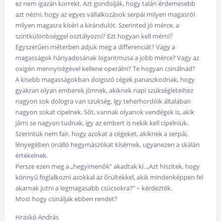
ez nem igazán korrekt. Azt gondolják, hogy talán érdemesebb
azt nézni, hogy az egyes vállalkozások serpái milyen magasról
milyen magasra kíséri a kirándulót. Szerinted jó mérce, a
szintkülönbséggel osztályozni? Ezt hogyan kell mérni?
Egyszerűen méterben adjuk meg a differenciát? Vagy a
magasságok hányadosának logaritmusa a jobb mérce? Vagy az
oxigén mennyiségével kellene operálni? Te hogyan csinálnád?
A kisebb magasságokban dolgozó cégek panaszkodnak, hogy
gyakran olyan emberek jönnek, akiknek napi szükségleteihez
nagyon sok dologra van szükség, így teherhordóik általában
nagyon sokat cipelnek. Sőt, vannak olyanok vendégek is, akik
járni se nagyon tudnak, így az embert is nekik kell cipelniük.
Szerintük nem fair, hogy azokat a cégeket, akiknek a serpái,
lényegében önálló hegymászókat kísérnek, ugyanezen a skálán
értékelnek.
Persze ezen meg a „hegyimenők” akadtak ki. „Azt hiszitek, hogy
könnyű foglalkozni azokkal az őrültekkel, akik mindenképpen fel
akarnak jutni a legmagasabb csúcsokra?” – kérdezték.
Most hogy csináljak ebben rendet?
Hraskó András