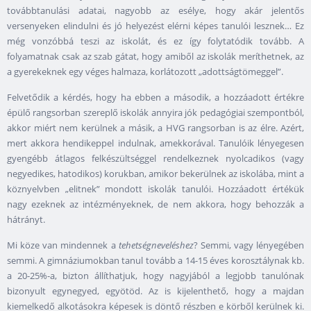
továbbtanulási adatai, nagyobb az esélye, hogy akár jelentős
versenyeken elindulni és jó helyezést elérni képes tanulói lesznek… Ez
még vonzóbbá teszi az iskolát, és ez így folytatódik tovább. A
folyamatnak csak az szab gátat, hogy amiből az iskolák meríthetnek, az
a gyerekeknek egy véges halmaza, korlátozott „adottságtömeggel”.
Felvetődik a kérdés, hogy ha ebben a második, a hozzáadott értékre
épülő rangsorban szereplő iskolák annyira jók pedagógiai szempontból,
akkor miért nem kerülnek a másik, a HVG rangsorban is az élre. Azért,
mert akkora hendikeppel indulnak, amekkorával. Tanulóik lényegesen
gyengébb átlagos felkészültséggel rendelkeznek nyolcadikos (vagy
negyedikes, hatodikos) korukban, amikor bekerülnek az iskolába, mint a
köznyelvben „elitnek” mondott iskolák tanulói. Hozzáadott értékük
nagy ezeknek az intézményeknek, de nem akkora, hogy behozzák a
hátrányt.
Mi köze van mindennek a
tehetségneveléshez
? Semmi, vagy lényegében
semmi. A gimnáziumokban tanul tovább a 14-15 éves korosztálynak kb.
a 20-25%-a, bizton állíthatjuk, hogy nagyjából a legjobb tanulónak
bizonyult egynegyed, egyötöd. Az is kijelenthető, hogy a majdan
kiemelkedő alkotásokra képesek is döntő részben e körből kerülnek ki.