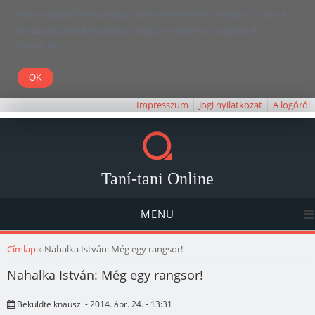
Kedves Olvasó! Weboldalunk böngészésével Ön elfogadja, hogy a
felhasználói élmény javítása céljából cookie-kat használunk.
Köszönjük!
Impresszum
Jogi nyilatkozat
A logóról
Taní-tani Online
MENU
Jelenlegi hely
Címlap
» Nahalka István: Még egy rangsor!
Nahalka István: Még egy rangsor!
Beküldte
knauszi
- 2014. ápr. 24. - 13:31