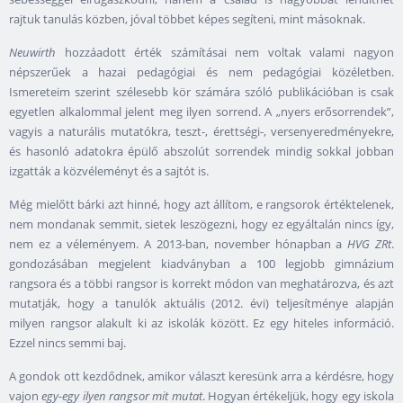
rajtuk tanulás közben, jóval többet képes segíteni, mint másoknak.
Neuwirth
hozzáadott érték számításai nem voltak valami nagyon
népszerűek a hazai pedagógiai és nem pedagógiai közéletben.
Ismereteim szerint szélesebb kör számára szóló publikációban is csak
egyetlen alkalommal jelent meg ilyen sorrend. A „nyers erősorrendek”,
vagyis a naturális mutatókra, teszt-, érettségi-, versenyeredményekre,
és hasonló adatokra épülő abszolút sorrendek mindig sokkal jobban
izgatták a közvéleményt és a sajtót is.
Még mielőtt bárki azt hinné, hogy azt állítom, e rangsorok értéktelenek,
nem mondanak semmit, sietek leszögezni, hogy ez egyáltalán nincs így,
nem ez a véleményem. A 2013-ban, november hónapban a
HVG ZRt
.
gondozásában megjelent kiadványban a 100 legjobb gimnázium
rangsora és a többi rangsor is korrekt módon van meghatározva, és azt
mutatják, hogy a tanulók aktuális (2012. évi) teljesítménye alapján
milyen rangsor alakult ki az iskolák között. Ez egy hiteles információ.
Ezzel nincs semmi baj.
A gondok ott kezdődnek, amikor választ keresünk arra a kérdésre, hogy
vajon
egy-egy ilyen rangsor mit mutat
. Hogyan értékeljük, hogy egy iskola