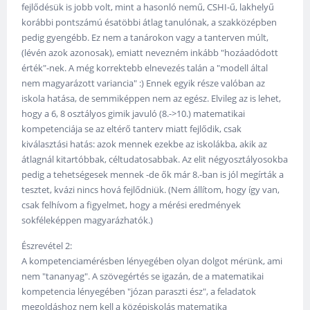
fejlődésük is jobb volt, mint a hasonló nemű, CSHI-ű, lakhelyű
korábbi pontszámú ésatöbbi átlag tanulónak, a szakközépben
pedig gyengébb. Ez nem a tanárokon vagy a tanterven múlt,
(lévén azok azonosak), emiatt nevezném inkább "hozáadódott
érték"-nek. A még korrektebb elnevezés talán a "modell által
nem magyarázott variancia" :) Ennek egyik része valóban az
iskola hatása, de semmiképpen nem az egész. Elvileg az is lehet,
hogy a 6, 8 osztályos gimik javuló (8.->10.) matematikai
kompetenciája se az eltérő tanterv miatt fejlődik, csak
kiválasztási hatás: azok mennek ezekbe az iskolákba, akik az
átlagnál kitartóbbak, céltudatosabbak. Az elit négyosztályosokba
pedig a tehetségesek mennek -de ők már 8.-ban is jól megírták a
tesztet, kvázi nincs hová fejlődniük. (Nem állítom, hogy így van,
csak felhívom a figyelmet, hogy a mérési eredmények
sokféleképpen magyarázhatók.)
Észrevétel 2:
A kompetenciamérésben lényegében olyan dolgot mérünk, ami
nem "tananyag". A szövegértés se igazán, de a matematikai
kompetencia lényegében "józan paraszti ész", a feladatok
megoldáshoz nem kell a középiskolás matematika