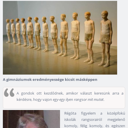
A gimnáziumok eredményessége kicsit másképpen
A gondok ott kezdődnek, amikor választ keresünk arra a
kérdésre, hogy vajon
egy-egy ilyen rangsor mit mutat
.
Régóta figyelem a középfokú
iskolák rangsorairól megjelenő
komoly, félig komoly, és egészen