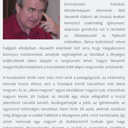
komolytalan írásokat.
Mindenképpen elismerés illeti
Neuwirth Gábort
, aki hosszú éveken
keresztül szakmailag igényesen,
alaposan gondozta ezt a területet
az
Oktatáskutató és Fejlesztő
Intézetben
, illetve különböző névre
hallgató elődjeiben.
Neuwirth
kísérletet tett arra, hogy megalkosson
bizonyos módszereket, amelyek segítségével az iskolákat a
tényleges
erőfeszítéseik sikere
alapján is rangsorolni lehet. Vagyis
Neuwirth
megpróbálta kialakítani a
hozzáadott érték alapú rangsorolás
módszerét.
A hozzáadott érték nem más, mint amit a pedagógusok, az intézmény
tesznek hozzá ahhoz, ami a hozzájuk került tanulóban már eleve
megvan. Ez az „eleve megvan” egyes iskolákban nagyon sok, másokban
nagyon kevés. Jól tudjuk: az iskolák egy része
válogathat
a hozzá
jelentkező tanulók között, kiválogathatják a jobb, az ígéretesebb, az
úgymond tehetséges tanulókat. Nem titok: ők azok, akiknek ráadásul
még átlagosan
a családi hátterük is lényegesen jobb
, mint kortársaiké, így
aztán nemcsak egy nagyon jó dobbantóról tudnak igen nagy
sebességgel elrugaszkodni, hanem a család is nagyobbat lendíthet