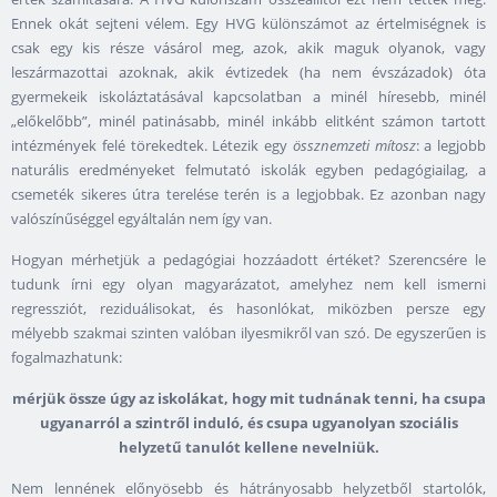
Ennek okát sejteni vélem. Egy HVG különszámot az értelmiségnek is
csak egy kis része vásárol meg, azok, akik maguk olyanok, vagy
leszármazottai azoknak, akik évtizedek (ha nem évszázadok) óta
gyermekeik iskoláztatásával kapcsolatban a minél híresebb, minél
„előkelőbb”, minél patinásabb, minél inkább elitként számon tartott
intézmények felé törekedtek. Létezik egy
össznemzeti mítosz
: a legjobb
naturális eredményeket felmutató iskolák egyben pedagógiailag, a
csemeték sikeres útra terelése terén is a legjobbak. Ez azonban nagy
valószínűséggel egyáltalán nem így van.
Hogyan mérhetjük a pedagógiai hozzáadott értéket? Szerencsére le
tudunk írni egy olyan magyarázatot, amelyhez nem kell ismerni
regressziót, reziduálisokat, és hasonlókat, miközben persze egy
mélyebb szakmai szinten valóban ilyesmikről van szó. De egyszerűen is
fogalmazhatunk:
mérjük össze úgy az iskolákat, hogy mit tudnának tenni, ha csupa
ugyanarról a szintről induló, és csupa ugyanolyan szociális
helyzetű tanulót kellene nevelniük.
Nem lennének előnyösebb és hátrányosabb helyzetből startolók,