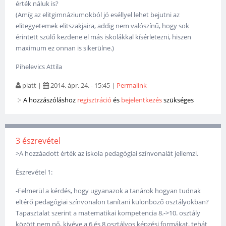
érték náluk is?
(Amíg az elitgimnáziumokból jó eséllyel lehet bejutni az
elitegyetemek elitszakjaira, addig nem valószínű, hogy sok
érintett szülő kezdene el más iskolákkal kísérletezni, hiszen
maximum ez onnan is sikerülne.)
Pihelevics Attila
piatt
|
2014. ápr. 24. - 15:45
|
Permalink
A hozzászóláshoz
regisztráció
és
bejelentkezés
szükséges
3 észrevétel
>A hozzáadott érték az iskola pedagógiai színvonalát jellemzi.
Észrevétel 1:
-Felmerül a kérdés, hogy ugyanazok a tanárok hogyan tudnak
eltérő pedagógiai színvonalon tanítani különböző osztályokban?
Tapasztalat szerint a matematikai kompetencia 8.->10. osztály
között nem nő, kivéve a 6 és 8 osztályos képzési formákat, tehát