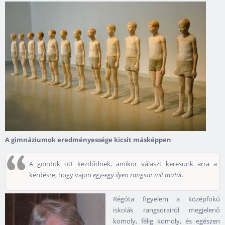
A gimnáziumok eredményessége kicsit másképpen
A gondok ott kezdődnek, amikor választ keresünk arra a
kérdésre, hogy vajon
egy-egy ilyen rangsor mit mutat
.
Régóta figyelem a középfokú
iskolák rangsorairól megjelenő
komoly, félig komoly, és egészen