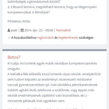
különbségek a gimnáziumok között?
2. Célszerű lenne-e, megoldható lenne-e, hogy az idegennyelvi
kompetenciákat is felmérjük?
Pihelevics Attila
piatt
|
2014. ápr. 25. - 09:09
|
Permalink
A hozzászóláshoz
regisztráció
és
bejelentkezés
szükséges
Biztos?
Ki tudja, mi történik egyik-másik iskolában kompetenciamérés
ürügyén.
A Nahalka-féle előkelők közül ismerek olyan iskolát, amelyikről el
sem tudom képzelni az eredményt: eszeveszett módszerei
vannak gyerekszerzésben (pl. más iskolákba jelentkezetteknek
küldött agitáló levél, telefonok a szülőknek, vagy éppen más
iskolák eredményeinek sajátként való közvetítése, etc.) -
nincsenek gátlásaik más ügyekben sem.