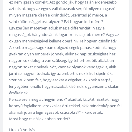
ez nem igazán korrekt. Azt gondolják, hogy talán érdemesebb
azt nézni, hogy az egyes vállalkozások serpái milyen magasról
milyen magasra kíséri a kirándulót. Szerinted jó mérce, a
szintkülönbséggel osztályozni? Ezt hogyan kell mérni?
Egyszerűen méterben adjuk meg a differenciát? Vagy a
magasságok hányadosának logaritmusa a jobb mérce? Vagy az
oxigén mennyiségével kellene operálni? Te hogyan csinálnád?
A kisebb magasságokban dolgozó cégek panaszkodnak, hogy
gyakran olyan emberek jönnek, akiknek napi szükségleteihez
nagyon sok dologra van szükség, így teherhordóik általában
nagyon sokat cipelnek. Sőt, vannak olyanok vendégek is, akik
járni se nagyon tudnak, így az embert is nekik kell cipelniük.
Szerintük nem fair, hogy azokat a cégeket, akiknek a serpái,
lényegében önálló hegymászókat kísérnek, ugyanezen a skálán
értékelnek.
Persze ezen meg a „hegyimenők” akadtak ki. „Azt hiszitek, hogy
könnyű foglalkozni azokkal az őrültekkel, akik mindenképpen fel
akarnak jutni a legmagasabb csúcsokra?” – kérdezték.
Most hogy csináljak ebben rendet?
Hraskó András