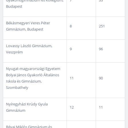
Gyakorlógimnázium és Kollégium,
7
33
Budapest
Békásmegyeri Veres Péter
8
251
Gimnázium, Budapest
Lovassy László Gimnázium,
9
96
Veszprém
Nyugat-magyarországi Egyetem
Bolyai János Gyakorló Általános
11
90
Iskola és Gimnázium,
Szombathely
Nyíregyházi Krúdy Gyula
12
11
Gimnázium
Révai Miklós Gimnázium és