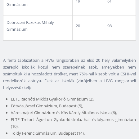
19
61
Gimnázium
Debreceni Fazekas Mihály
20
98
Gimnázium
A fenti táblázatban a HVG rangsorában az első 20 hely valamelyikén
szereplő iskolák közül nem szerepelnek azok, amelyekben nem
számoltuk ki a hozzáadott értéket, mert 75%-nál kisebb volt a CSHI-vel
rendelkezők aránya. Ezek az iskolák (zárójelben a HVG rangsorbeli
helyezésükkel):
ELTE Radnóti Miklós Gyakorló Gimnázium (2),
Eötvös József Gimnázium, Budapest (5),
Városmajori Gimnázium és Kós Károly Általános Iskola (6),
ELTE Trefort Ágoston Gyakorlóiskola, hat évfolyamos gimnázium
(10),
Toldy Ferenc Gimnázium, Budapest (14).