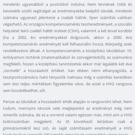
mindenki ugyanabból a pozícióból indulna. Nem lennének több és
kevesebb szülői segítséget az eredményekbe beépítő iskolák, mindenki
számára ugyanazt jelentené a családi háttér. Ilyen számítás valóban
végezhető. Az országos kompetenciamérés teszteredményeit, a szociális
helyzetet leíró
családi háttér indexet
(CSHI), valamint a két évvel korábbi
(ha a 2002. évi eredményekkel dolgozunk, akkor a 2000. évi)
kompetenciamérés eredményét kell felhasználni hozzá. Márpedig ezek
rendelkezésre állnak. A kompetenciamérés a középfokú iskolákban 10.
évfolyamon történik (matematikából és szövegértésből), ez számunkra
megfelelő, hiszen a középfokú tanintézetek ekkor már legalább két éve
„termelik” a hozzáadott értéket. Van ebben némi elhanyagolás, a
tesztpontszámokra ható tényezők halmaza még e számítás keretében
sem lesz teljes mértékben figyelembe véve, de ezzel a HVG rangsora
sem büszkélkedhet, sőt.
Persze az iskolákat a hozzáadott érték alapján is rangsorolni lehet. Nem
tudom, mennyire okozok vele meglepetést az eredményt még nem
ismerők számára, de ez a sorrend valami egészen más, mint ami a HVG
különszámban megjelent. Az itt következő leírásban csak a
gimnáziumokról
lesz szó, és saját számításaim eredményét a HVG
kiadványban szereplő 100 legjobb gimnázium sorrenddel vetem össze.