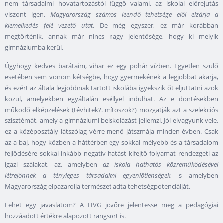
nem társadalmi hovatartozástól függő valami, az iskolai előrejutás
viszont igen.
Magyarország számos leendő tehetsége elől elzárja a
kiemelkedés felé vezető utat
. De még egyszer, ez már korábban
megtörténik, annak már nincs nagy jelentősége, hogy ki melyik
gimnáziumba kerül.
Úgyhogy kedves barátaim, vihar ez egy pohár vízben. Egyetlen szülő
esetében sem vonom kétségbe, hogy gyermekének a legjobbat akarja,
és ezért az általa legjobbnak tartott iskolába igyekszik őt eljuttatni azok
közül, amelyekben egyáltalán eséllyel indulhat. Az e döntésekben
működő elképzelések (tévhitek?, mítoszok?) mozgatják azt a szelekciós
szisztémát, amely a gimnáziumi beiskolázást jellemzi. Jól elvagyunk vele,
ez a középosztály látszólag vérre menő játszmája minden évben. Csak
az a baj, hogy közben a háttérben egy sokkal mélyebb és a társadalom
fejlődésére sokkal inkább negatív hatást kifejtő folyamat rendezgeti az
igazi szálakat, az, amelyben
az iskola hathatós közreműködésével
létrejönnek a tényleges társadalmi egyenlőtlenségek
, s amelyben
Magyarország elpazarolja természet adta tehetségpotenciálját.
Lehet egy javaslatom? A HVG jövőre jelentesse meg a pedagógiai
hozzáadott értékre alapozott rangsort is.