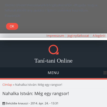
Kedves Olvasó! Weboldalunk böngészésével Ön elfogadja, hogy a
felhasználói élmény javítása céljából cookie-kat használunk.
Köszönjük!
Impresszum
Jogi nyilatkozat
A logóról
Taní-tani Online
MENU
Jelenlegi hely
Címlap
» Nahalka István: Még egy rangsor!
Nahalka István: Még egy rangsor!
Beküldte
knauszi
- 2014. ápr. 24. - 13:31