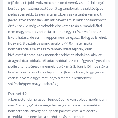
fejlődésük is jobb volt, mint a hasonló nemű, CSHI-ű, lakhelyű
korábbi pontszámú ésatöbbi átlag tanulónak, a szakközépben
pedig gyengébb. Ez nem a tanárokon vagy a tanterven múlt,
(lévén azok azonosak), emiatt nevezném inkább "hozáadódott
érték"-nek. A még korrektebb elnevezés talán a "modell által
nem magyarázott variancia" :) Ennek egyik része valóban az
iskola hatása, de semmiképpen nem az egész. Elvileg az is lehet,
hogy a 6, 8 osztályos gimik javuló (8.->10.) matematikai
kompetenciája se az eltérő tanterv miatt fejlődik, csak
kiválasztási hatás: azok mennek ezekbe az iskolákba, akik az
átlagnál kitartóbbak, céltudatosabbak. Az elit négyosztályosokba
pedig a tehetségesek mennek -de ők már 8.-ban is jól megírták a
tesztet, kvázi nincs hová fejlődniük. (Nem állítom, hogy így van,
csak felhívom a figyelmet, hogy a mérési eredmények
sokféleképpen magyarázhatók.)
Észrevétel 2:
A kompetenciamérésben lényegében olyan dolgot mérünk, ami
nem "tananyag". A szövegértés se igazán, de a matematikai
kompetencia lényegében "józan paraszti ész", a feladatok
megoldáshoz nem kell a középiskolás matematika