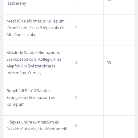
Jászberény
Mezőtúri Református Kollégium,
Gimnázium, Szakközépiskola és
3
Általános Iskola
Kisfaludy Sándor Gimnázium,
Szakközépiskola, Kollégium és
4
90
Alapfokú Művészetoktatási
Intézmény, Sümeg
Bonyhádi Petőfi Sándor
Evangélikus Gimnázium és
5
Kollégium
Hőgyes Endre Gimnázium és
6
Szakközépiskola, Hajdúszoboszló