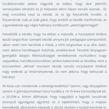
továbbtanulási adatai, nagyobb az esélye, hogy akár jelentős
versenyeken elindulni és jó helyezést elérni képes tanulói lesznek… Ez
még vonzóbbá teszi az iskolát, és ez így folytatódik tovább. A
folyamatnak csak az szab gátat, hogy amiből az iskolák meríthetnek, az
a gyerekeknek egy véges halmaza, korlátozott „adottságtömeggel”.
Felvetődik a kérdés, hogy ha ebben a második, a hozzáadott értékre
épülő rangsorban szereplő iskolák annyira jók pedagógiai szempontból,
akkor miért nem kerülnek a másik, a HVG rangsorban is az élre. Azért,
mert akkora hendikeppel indulnak, amekkorával. Tanulóik lényegesen
gyengébb átlagos felkészültséggel rendelkeznek nyolcadikos (vagy
negyedikes, hatodikos) korukban, amikor bekerülnek az iskolába, mint a
köznyelvben „elitnek” mondott iskolák tanulói. Hozzáadott értékük
nagy ezeknek az intézményeknek, de nem akkora, hogy behozzák a
hátrányt.
Mi köze van mindennek a
tehetségneveléshez
? Semmi, vagy lényegében
semmi. A gimnáziumokban tanul tovább a 14-15 éves korosztálynak kb.
a 20-25%-a, bizton állíthatjuk, hogy nagyjából a legjobb tanulónak
bizonyult egynegyed, egyötöd. Az is kijelenthető, hogy a majdan
kiemelkedő alkotásokra képesek is döntő részben e körből kerülnek ki.