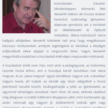
komolytalan írásokat.
Mindenképpen elismerés illeti
Neuwirth Gábort
, aki hosszú éveken
keresztül szakmailag igényesen,
alaposan gondozta ezt a területet
az
Oktatáskutató és Fejlesztő
Intézetben
, illetve különböző névre
hallgató elődjeiben.
Neuwirth
kísérletet tett arra, hogy megalkosson
bizonyos módszereket, amelyek segítségével az iskolákat a
tényleges
erőfeszítéseik sikere
alapján is rangsorolni lehet. Vagyis
Neuwirth
megpróbálta kialakítani a
hozzáadott érték alapú rangsorolás
módszerét.
A hozzáadott érték nem más, mint amit a pedagógusok, az intézmény
tesznek hozzá ahhoz, ami a hozzájuk került tanulóban már eleve
megvan. Ez az „eleve megvan” egyes iskolákban nagyon sok, másokban
nagyon kevés. Jól tudjuk: az iskolák egy része
válogathat
a hozzá
jelentkező tanulók között, kiválogathatják a jobb, az ígéretesebb, az
úgymond tehetséges tanulókat. Nem titok: ők azok, akiknek ráadásul
még átlagosan
a családi hátterük is lényegesen jobb
, mint kortársaiké, így
aztán nemcsak egy nagyon jó dobbantóról tudnak igen nagy
sebességgel elrugaszkodni, hanem a család is nagyobbat lendíthet