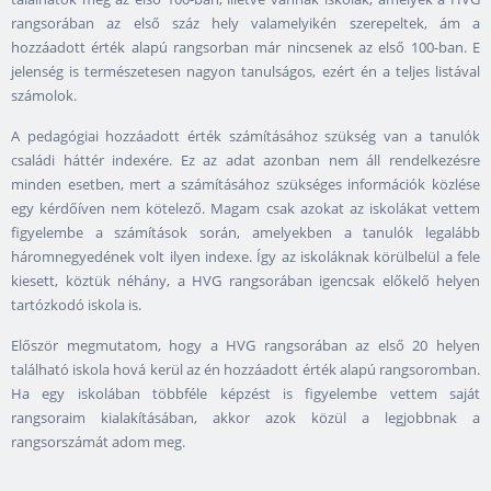
rangsorában az első száz hely valamelyikén szerepeltek, ám a
hozzáadott érték alapú rangsorban már nincsenek az első 100-ban. E
jelenség is természetesen nagyon tanulságos, ezért én a teljes listával
számolok.
A pedagógiai hozzáadott érték számításához szükség van a tanulók
családi háttér indexére. Ez az adat azonban nem áll rendelkezésre
minden esetben, mert a számításához szükséges információk közlése
egy kérdőíven nem kötelező. Magam csak azokat az iskolákat vettem
figyelembe a számítások során, amelyekben a tanulók legalább
háromnegyedének volt ilyen indexe. Így az iskoláknak körülbelül a fele
kiesett, köztük néhány, a HVG rangsorában igencsak előkelő helyen
tartózkodó iskola is.
Először megmutatom, hogy a HVG rangsorában az első 20 helyen
található iskola hová kerül az én hozzáadott érték alapú rangsoromban.
Ha egy iskolában többféle képzést is figyelembe vettem saját
rangsoraim kialakításában, akkor azok közül a legjobbnak a
rangsorszámát adom meg.