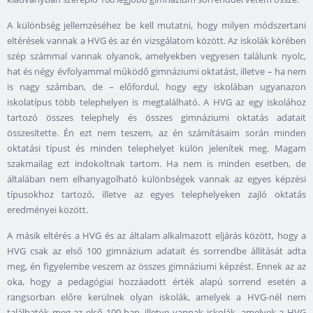
A különbség jellemzéséhez be kell mutatni, hogy milyen módszertani
eltérések vannak a HVG és az én vizsgálatom között. Az iskolák körében
szép számmal vannak olyanok, amelyekben vegyesen találunk nyolc,
hat és négy évfolyammal működő gimnáziumi oktatást, illetve – ha nem
is nagy számban, de – előfordul, hogy egy iskolában ugyanazon
iskolatípus több telephelyen is megtalálható. A HVG az egy iskolához
tartozó összes telephely és összes gimnáziumi oktatás adatait
összesítette. Én ezt nem teszem, az én számításaim során minden
oktatási típust és minden telephelyet külön jelenítek meg. Magam
szakmailag ezt indokoltnak tartom. Ha nem is minden esetben, de
általában nem elhanyagolható különbségek vannak az egyes képzési
típusokhoz tartozó, illetve az egyes telephelyeken zajló oktatás
eredményei között.
A másik eltérés a HVG és az általam alkalmazott eljárás között, hogy a
HVG csak az első 100 gimnázium adatait és sorrendbe állítását adta
meg, én figyelembe veszem az összes gimnáziumi képzést. Ennek az az
oka, hogy a pedagógiai hozzáadott érték alapú sorrend esetén a
rangsorban előre kerülnek olyan iskolák, amelyek a HVG-nél nem
találhatók meg az első 100-ban, illetve vannak iskolák, amelyek a HVG