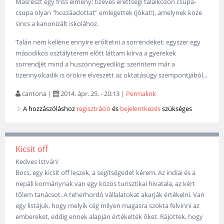
Másrészt egy friss élmény: tízéves érettségi találkozón csupa-
csupa olyan "hozzáadottat" emlegettek (jókat!), amelynek köze
sincs a kanonizált iskolához.
Talán nem kellene ennyire erőltetni a sorrendeket: egyszer egy
másodikos osztályterem előtt láttam kiírva a gyerekek
sorrendjét mind a huszonnegyedikig: szerintem már a
tizennyolcadik is örökre elveszett az oktatásügy szempontjából...
cantona
|
2014. ápr. 25. - 20:13
|
Permalink
A hozzászóláshoz
regisztráció
és
bejelentkezés
szükséges
Kicsit off
Kedves István!
Bocs, egy kicsit off leszek, a segítségedet kérem. Az indiai és a
nepáli kormánynak van egy közös turisztikai hivatala, az kért
tőlem tanácsot. A teherhordó vállalatokat akarják értékelni. Van
egy listájuk, hogy melyik cég milyen magasra szokta felvinni az
embereket, eddig ennek alapján értékelték őket. Rájöttek, hogy