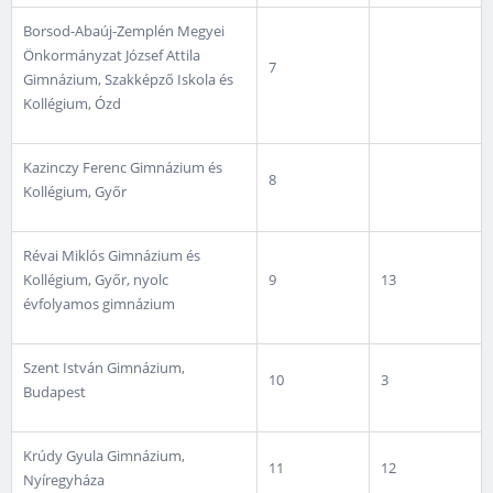
Borsod-Abaúj-Zemplén Megyei
Önkormányzat József Attila
7
Gimnázium, Szakképző Iskola és
Kollégium, Ózd
Kazinczy Ferenc Gimnázium és
8
Kollégium, Győr
Révai Miklós Gimnázium és
Kollégium, Győr, nyolc
9
13
évfolyamos gimnázium
Szent István Gimnázium,
10
3
Budapest
Krúdy Gyula Gimnázium,
11
12
Nyíregyháza