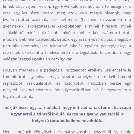
Ennek okát sejteni vélem. Egy HVG különszámot az értelmiségnek is
csak egy kis része vásárol meg, azok, akik maguk olyanok, vagy
leszármazottai azoknak, akik évtizedek (ha nem évszázadok) óta
gyermekeik iskoláztatásával kapcsolatban a minél híresebb, minél
„előkelőbb”, minél patinásabb, minél inkább elitként számon tartott
intézmények felé törekedtek. Létezik egy
össznemzeti mítosz
: a legjobb
naturális eredményeket felmutató iskolák egyben pedagógiailag, a
csemeték sikeres útra terelése terén is a legjobbak. Ez azonban nagy
valószínűséggel egyáltalán nem így van.
Hogyan mérhetjük a pedagógiai hozzáadott értéket? Szerencsére le
tudunk írni egy olyan magyarázatot, amelyhez nem kell ismerni
regressziót, reziduálisokat, és hasonlókat, miközben persze egy
mélyebb szakmai szinten valóban ilyesmikről van szó. De egyszerűen is
fogalmazhatunk:
mérjük össze úgy az iskolákat, hogy mit tudnának tenni, ha csupa
ugyanarról a szintről induló, és csupa ugyanolyan szociális
helyzetű tanulót kellene nevelniük.
Nem lennének előnyösebb és hátrányosabb helyzetből startolók,