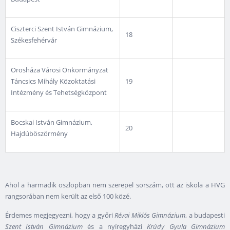
Ciszterci Szent István Gimnázium,
18
Székesfehérvár
Orosháza Városi Önkormányzat
Táncsics Mihály Közoktatási
19
Intézmény és Tehetségközpont
Bocskai István Gimnázium,
20
Hajdúböszörmény
Ahol a harmadik oszlopban nem szerepel sorszám, ott az iskola a HVG
rangsorában nem került az első 100 közé.
Érdemes megjegyezni, hogy a győri
Révai Miklós Gimnázium
, a budapesti
Szent István Gimnázium
és a nyíregyházi
Krúdy Gyula Gimnázium