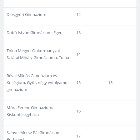
Diósgyőri Gimnázium
12
Dobó István Gimnázium, Eger
13
Tolna Megyei Önkormányzat
14
Sztárai Mihály Gimnáziuma, Tolna
Révai Miklós Gimnázium és
Kollégium, Győr, négy évfolyamos
15
13
gimnázium
Móra Ferenc Gimnázium,
16
Kiskunfélegyháza
Szinyei Merse Pál Gimnázium,
17
Budapest