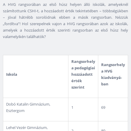
A HVG rangsorában az első húsz helyen álló iskolák, amelyeknél
számítottunk CSHI-t, a hozzáadott érték tekintetében – többségükben
– jóval hátrébb sorolódnak ebben a másik rangsorban. Nézzük
„fordítva”! Hol szerepelnek vajon a HVG rangsorában azok az iskolák,
amelyek a hozzáadott érték szerinti rangsorban az első húsz hely
valamelyikén találhatók?
Rangsorhely
Rangsorhely
a pedagógiai
a HVG
Iskola
hozzáadott
kiadványá­
érték
ban
szerint
Dobó Katalin Gimnázium,
1
69
Esztergom
Lehel Vezér Gimnázium,
2
80