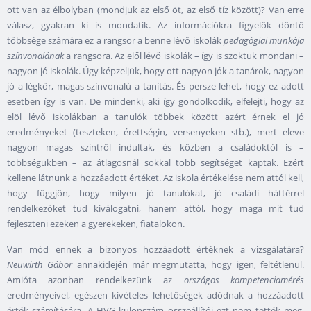
ott van az élbolyban (mondjuk az első öt, az első tíz között)? Van erre
válasz, gyakran ki is mondatik. Az információkra figyelők döntő
többsége számára ez a rangsor a benne lévő iskolák
pedagógiai munkája
színvonalának
a rangsora. Az elől lévő iskolák – így is szoktuk mondani –
nagyon jó iskolák. Úgy képzeljük, hogy ott nagyon jók a tanárok, nagyon
jó a légkör, magas színvonalú a tanítás. És persze lehet, hogy ez adott
esetben így is van. De mindenki, aki így gondolkodik, elfelejti, hogy az
elöl lévő iskolákban a tanulók többek között azért érnek el jó
eredményeket (teszteken, érettségin, versenyeken stb.), mert eleve
nagyon magas szintről indultak, és közben a családoktól is –
többségükben – az átlagosnál sokkal több segítséget kaptak. Ezért
kellene látnunk a hozzáadott értéket. Az iskola értékelése nem attól kell,
hogy függjön, hogy milyen jó tanulókat, jó családi háttérrel
rendelkezőket tud kiválogatni, hanem attól, hogy maga mit tud
fejleszteni ezeken a gyerekeken, fiatalokon.
Van mód ennek a bizonyos hozzáadott értéknek a vizsgálatára?
Neuwirth Gábor
annakidején már megmutatta, hogy igen, feltétlenül.
Amióta azonban rendelkezünk az
országos kompetenciamérés
eredményeivel, egészen kivételes lehetőségek adódnak a hozzáadott
érték számítására. A HVG különszám összeállítói ezt nem tették meg.