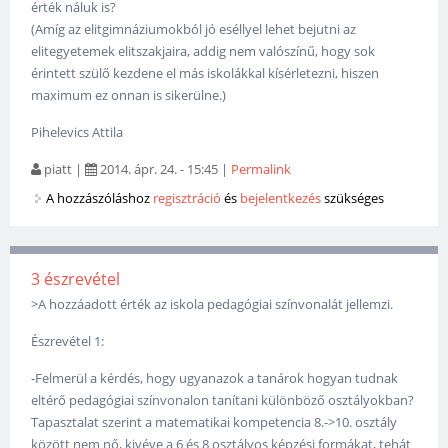
érték náluk is?
(Amíg az elitgimnáziumokból jó eséllyel lehet bejutni az
elitegyetemek elitszakjaira, addig nem valószínű, hogy sok
érintett szülő kezdene el más iskolákkal kísérletezni, hiszen
maximum ez onnan is sikerülne.)
Pihelevics Attila
piatt
|
2014. ápr. 24. - 15:45
|
Permalink
A hozzászóláshoz
regisztráció
és
bejelentkezés
szükséges
3 észrevétel
>A hozzáadott érték az iskola pedagógiai színvonalát jellemzi.
Észrevétel 1:
-Felmerül a kérdés, hogy ugyanazok a tanárok hogyan tudnak
eltérő pedagógiai színvonalon tanítani különböző osztályokban?
Tapasztalat szerint a matematikai kompetencia 8.->10. osztály
között nem nő, kivéve a 6 és 8 osztályos képzési formákat, tehát