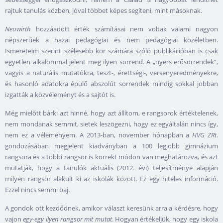
rajtuk tanulás közben, jóval többet képes segíteni, mint másoknak.
Neuwirth
hozzáadott érték számításai nem voltak valami nagyon
népszerűek a hazai pedagógiai és nem pedagógiai közéletben.
Ismereteim szerint szélesebb kör számára szóló publikációban is csak
egyetlen alkalommal jelent meg ilyen sorrend. A „nyers erősorrendek”,
vagyis a naturális mutatókra, teszt-, érettségi-, versenyeredményekre,
és hasonló adatokra épülő abszolút sorrendek mindig sokkal jobban
izgatták a közvéleményt és a sajtót is.
Még mielőtt bárki azt hinné, hogy azt állítom, e rangsorok értéktelenek,
nem mondanak semmit, sietek leszögezni, hogy ez egyáltalán nincs így,
nem ez a véleményem. A 2013-ban, november hónapban a
HVG ZRt
.
gondozásában megjelent kiadványban a 100 legjobb gimnázium
rangsora és a többi rangsor is korrekt módon van meghatározva, és azt
mutatják, hogy a tanulók aktuális (2012. évi) teljesítménye alapján
milyen rangsor alakult ki az iskolák között. Ez egy hiteles információ.
Ezzel nincs semmi baj.
A gondok ott kezdődnek, amikor választ keresünk arra a kérdésre, hogy
vajon
egy-egy ilyen rangsor mit mutat
. Hogyan értékeljük, hogy egy iskola