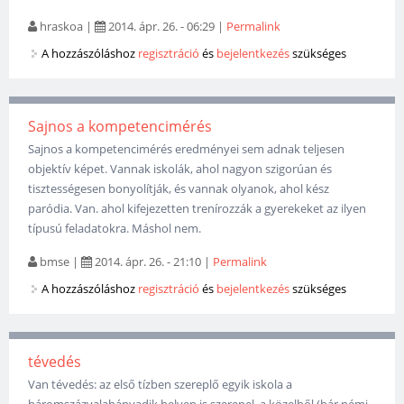
hraskoa
|
2014. ápr. 26. - 06:29
|
Permalink
A hozzászóláshoz
regisztráció
és
bejelentkezés
szükséges
Sajnos a kompetencimérés
Sajnos a kompetencimérés eredményei sem adnak teljesen
objektív képet. Vannak iskolák, ahol nagyon szigorúan és
tisztességesen bonyolítják, és vannak olyanok, ahol kész
paródia. Van. ahol kifejezetten trenírozzák a gyerekeket az ilyen
típusú feladatokra. Máshol nem.
bmse
|
2014. ápr. 26. - 21:10
|
Permalink
A hozzászóláshoz
regisztráció
és
bejelentkezés
szükséges
tévedés
Van tévedés: az első tízben szereplő egyik iskola a