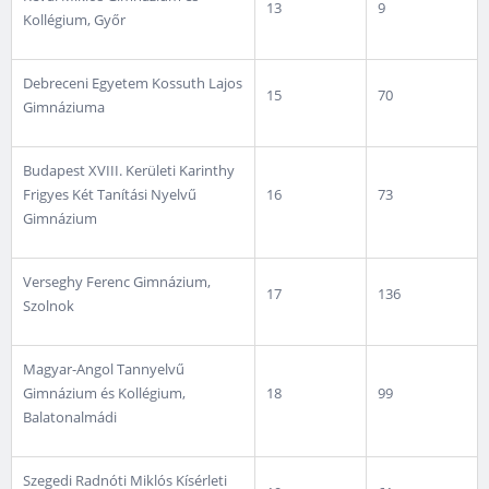
13
9
Kollégium, Győr
Debreceni Egyetem Kossuth Lajos
15
70
Gimnáziuma
Budapest XVIII. Kerületi Karinthy
Frigyes Két Tanítási Nyelvű
16
73
Gimnázium
Verseghy Ferenc Gimnázium,
17
136
Szolnok
Magyar-Angol Tannyelvű
Gimnázium és Kollégium,
18
99
Balatonalmádi
Szegedi Radnóti Miklós Kísérleti