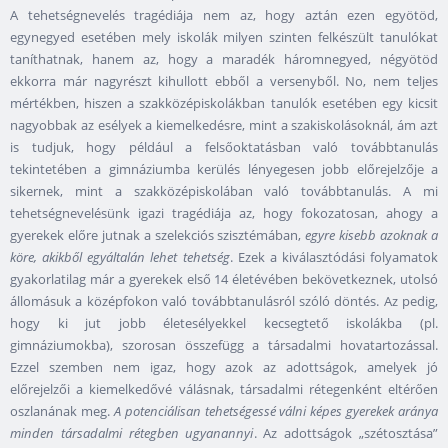
A tehetségnevelés tragédiája nem az, hogy aztán ezen egyötöd,
egynegyed esetében mely iskolák milyen szinten felkészült tanulókat
taníthatnak, hanem az, hogy a maradék háromnegyed, négyötöd
ekkorra már nagyrészt kihullott ebből a versenyből. No, nem teljes
mértékben, hiszen a szakközépiskolákban tanulók esetében egy kicsit
nagyobbak az esélyek a kiemelkedésre, mint a szakiskolásoknál, ám azt
is tudjuk, hogy például a felsőoktatásban való továbbtanulás
tekintetében a gimnáziumba kerülés lényegesen jobb előrejelzője a
sikernek, mint a szakközépiskolában való továbbtanulás. A mi
tehetségnevelésünk igazi tragédiája az, hogy fokozatosan, ahogy a
gyerekek előre jutnak a szelekciós szisztémában,
egyre kisebb azoknak a
köre, akikből egyáltalán lehet tehetség
. Ezek a kiválasztódási folyamatok
gyakorlatilag már a gyerekek első 14 életévében bekövetkeznek, utolsó
állomásuk a középfokon való továbbtanulásról szóló döntés. Az pedig,
hogy ki jut jobb életesélyekkel kecsegtető iskolákba (pl.
gimnáziumokba), szorosan összefügg a társadalmi hovatartozással.
Ezzel szemben nem igaz, hogy azok az adottságok, amelyek jó
előrejelzői a kiemelkedővé válásnak, társadalmi rétegenként eltérően
oszlanának meg.
A potenciálisan tehetségessé válni képes gyerekek aránya
minden társadalmi rétegben ugyanannyi
. Az adottságok „szétosztása”