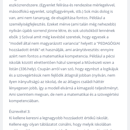
eszközrendszere. (Egyenlet felírása és rendezése mérlegelvvel,
másodfokú egyenlet, szögfüggvények, stb.) Sok más dolog is
van, ami nem tananyag, de elsajátítása fontos. Például a
személyiségfejlesztés. Ezeket mérve (ami talán még nehezebb)
nyilván újabb sorrend jönne létre, és sok utolsókból lennének
elsők :) Szóval amit még kevésbé szeretek, hogy egyesek a
"modell által nem magyarázott variancia" helyett a "PEDAGÓGIAI
hozzáadott érték"-et használják, ami aránytévesztés: ennyire
azért nem fontos a matematikai kompetencia. Például a pécsi
iskolák között elrettentően hátul szerepel a Művészeti ezen a
listán (336.hely). Csupán arról van szó, hogy egyrészt a logikájuk
és a szövegértésük nem fejlődik átlagnál jobban (nyilván, nem
ilyen irányultságú az iskola), de az átlagos családi háttér
lényegesen jobb, így a modell elvárná a kimagasló teljesítményt.
Ami szerintem megvan, de nem a matematikai és a szövegértési
kompetenciában.
Észrevétel 3:
Ki kellene keresni a legnagyobb hozzáadott értékű iskolát.
Kellene egy olyan táblázatot csinálni, hogy melyik iskolában