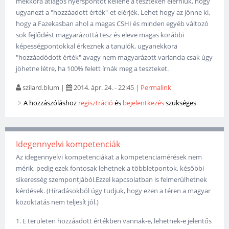
mekkora átlagos nyerspontot kellene a teszteken elérniük, hogy
ugyanezt a "hozzáadott érték"-et elérjék. Lehet hogy az jönne ki,
hogy a Fazekasban ahol a magas CSHI és minden egyéb változó
sok fejlődést magyarázottá tesz és eleve magas korábbi
képességpontokkal érkeznek a tanulók, ugyanekkora
"hozzáadódott érték" avagy nem magyarázott variancia csak úgy
jöhetne létre, ha 100% felett írnák meg a teszteket.
szilard.blum
|
2014. ápr. 24. - 22:45
|
Permalink
A hozzászóláshoz
regisztráció
és
bejelentkezés
szükséges
Idegennyelvi kompetenciák
Az idegennyelvi kompetenciákat a kompetenciamérések nem
mérik, pedig ezek fontosak lehetnek a többletpontok, későbbi
sikeresség szempontjából.Ezzel kapcsolatban is felmerülhetnek
kérdések. (Híradásokból úgy tudjuk, hogy ezen a téren a magyar
közoktatás nem teljesít jól.)
1. E területen hozzáadott értékben vannak-e, lehetnek-e jelentős