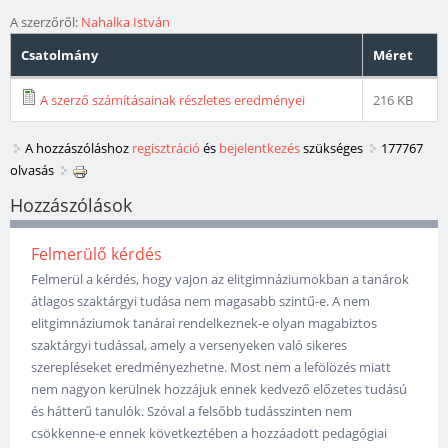
A szerzőről:
Nahalka István
Csatolmány
Méret
A szerző számításainak részletes eredményei
216 KB
A hozzászóláshoz
regisztráció
és
bejelentkezés
szükséges
177767
olvasás
Hozzászólások
Felmerülő kérdés
Felmerül a kérdés, hogy vajon az elitgimnáziumokban a tanárok
átlagos szaktárgyi tudása nem magasabb szintű-e. A nem
elitgimnáziumok tanárai rendelkeznek-e olyan magabiztos
szaktárgyi tudással, amely a versenyeken való sikeres
szerepléseket eredményezhetne. Most nem a lefölözés miatt
nem nagyon kerülnek hozzájuk ennek kedvező előzetes tudású
és hátterű tanulók. Szóval a felsőbb tudásszinten nem
csökkenne-e ennek következtében a hozzáadott pedagógiai