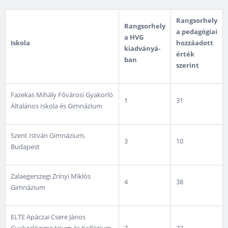
Rangsorhely
Rangsorhely
a pedagógiai
a HVG
Iskola
hozzáadott
kiadványá­
érték
ban
szerint
Fazekas Mihály Fővárosi Gyakorló
1
31
Általános Iskola és Gimnázium
Szent István Gimnázium,
3
10
Budapest
Zalaegerszegi Zrínyi Miklós
4
38
Gimnázium
ELTE Apáczai Csere János