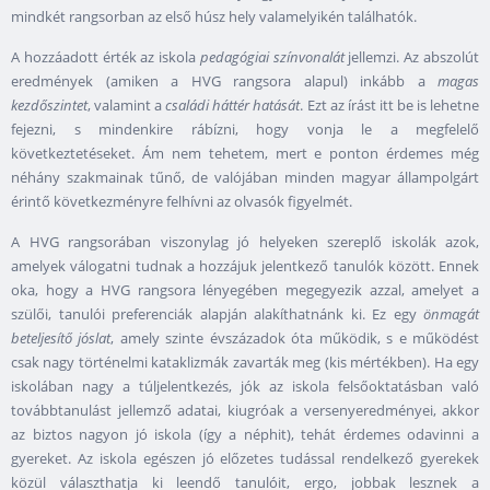
mindkét rangsorban az első húsz hely valamelyikén találhatók.
A hozzáadott érték az iskola
pedagógiai színvonalát
jellemzi. Az abszolút
eredmények (amiken a HVG rangsora alapul) inkább a
magas
kezdőszintet
, valamint a
családi háttér hatását
. Ezt az írást itt be is lehetne
fejezni, s mindenkire rábízni, hogy vonja le a megfelelő
következtetéseket. Ám nem tehetem, mert e ponton érdemes még
néhány szakmainak tűnő, de valójában minden magyar állampolgárt
érintő következményre felhívni az olvasók figyelmét.
A HVG rangsorában viszonylag jó helyeken szereplő iskolák azok,
amelyek válogatni tudnak a hozzájuk jelentkező tanulók között. Ennek
oka, hogy a HVG rangsora lényegében megegyezik azzal, amelyet a
szülői, tanulói preferenciák alapján alakíthatnánk ki. Ez egy
önmagát
beteljesítő jóslat
, amely szinte évszázadok óta működik, s e működést
csak nagy történelmi kataklizmák zavarták meg (kis mértékben). Ha egy
iskolában nagy a túljelentkezés, jók az iskola felsőoktatásban való
továbbtanulást jellemző adatai, kiugróak a versenyeredményei, akkor
az biztos nagyon jó iskola (így a néphit), tehát érdemes odavinni a
gyereket. Az iskola egészen jó előzetes tudással rendelkező gyerekek
közül választhatja ki leendő tanulóit, ergo, jobbak lesznek a