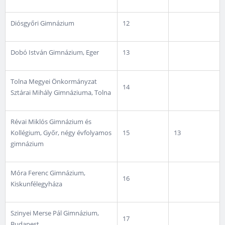
Diósgyőri Gimnázium
12
Dobó István Gimnázium, Eger
13
Tolna Megyei Önkormányzat
14
Sztárai Mihály Gimnáziuma, Tolna
Révai Miklós Gimnázium és
Kollégium, Győr, négy évfolyamos
15
13
gimnázium
Móra Ferenc Gimnázium,
16
Kiskunfélegyháza
Szinyei Merse Pál Gimnázium,
17
Budapest