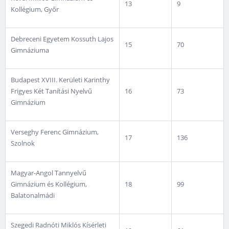
13
9
Kollégium, Győr
Debreceni Egyetem Kossuth Lajos
15
70
Gimnáziuma
Budapest XVIII. Kerületi Karinthy
Frigyes Két Tanítási Nyelvű
16
73
Gimnázium
Verseghy Ferenc Gimnázium,
17
136
Szolnok
Magyar-Angol Tannyelvű
Gimnázium és Kollégium,
18
99
Balatonalmádi
Szegedi Radnóti Miklós Kísérleti