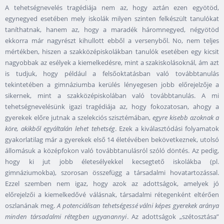
A tehetségnevelés tragédiája nem az, hogy aztán ezen egyötöd,
egynegyed esetében mely iskolák milyen szinten felkészült tanulókat
taníthatnak, hanem az, hogy a maradék háromnegyed, négyötöd
ekkorra már nagyrészt kihullott ebből a versenyből. No, nem teljes
mértékben, hiszen a szakközépiskolákban tanulók esetében egy kicsit
nagyobbak az esélyek a kiemelkedésre, mint a szakiskolásoknál, ám azt
is tudjuk, hogy például a felsőoktatásban való továbbtanulás
tekintetében a gimnáziumba kerülés lényegesen jobb előrejelzője a
sikernek, mint a szakközépiskolában való továbbtanulás. A mi
tehetségnevelésünk igazi tragédiája az, hogy fokozatosan, ahogy a
gyerekek előre jutnak a szelekciós szisztémában,
egyre kisebb azoknak a
köre, akikből egyáltalán lehet tehetség
. Ezek a kiválasztódási folyamatok
gyakorlatilag már a gyerekek első 14 életévében bekövetkeznek, utolsó
állomásuk a középfokon való továbbtanulásról szóló döntés. Az pedig,
hogy ki jut jobb életesélyekkel kecsegtető iskolákba (pl.
gimnáziumokba), szorosan összefügg a társadalmi hovatartozással.
Ezzel szemben nem igaz, hogy azok az adottságok, amelyek jó
előrejelzői a kiemelkedővé válásnak, társadalmi rétegenként eltérően
oszlanának meg.
A potenciálisan tehetségessé válni képes gyerekek aránya
minden társadalmi rétegben ugyanannyi
. Az adottságok „szétosztása”