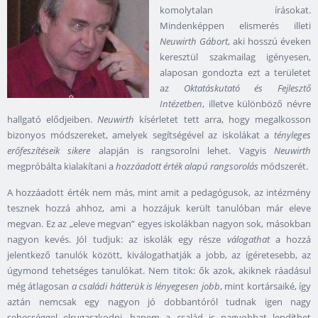
komolytalan írásokat.
Mindenképpen elismerés illeti
Neuwirth Gábort
, aki hosszú éveken
keresztül szakmailag igényesen,
alaposan gondozta ezt a területet
az
Oktatáskutató és Fejlesztő
Intézetben
, illetve különböző névre
hallgató elődjeiben.
Neuwirth
kísérletet tett arra, hogy megalkosson
bizonyos módszereket, amelyek segítségével az iskolákat a
tényleges
erőfeszítéseik sikere
alapján is rangsorolni lehet. Vagyis
Neuwirth
megpróbálta kialakítani a
hozzáadott érték alapú rangsorolás
módszerét.
A hozzáadott érték nem más, mint amit a pedagógusok, az intézmény
tesznek hozzá ahhoz, ami a hozzájuk került tanulóban már eleve
megvan. Ez az „eleve megvan” egyes iskolákban nagyon sok, másokban
nagyon kevés. Jól tudjuk: az iskolák egy része
válogathat
a hozzá
jelentkező tanulók között, kiválogathatják a jobb, az ígéretesebb, az
úgymond tehetséges tanulókat. Nem titok: ők azok, akiknek ráadásul
még átlagosan
a családi hátterük is lényegesen jobb
, mint kortársaiké, így
aztán nemcsak egy nagyon jó dobbantóról tudnak igen nagy
sebességgel elrugaszkodni, hanem a család is nagyobbat lendíthet