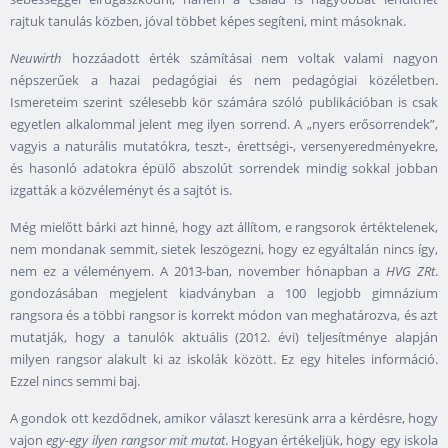
rajtuk tanulás közben, jóval többet képes segíteni, mint másoknak.
Neuwirth
hozzáadott érték számításai nem voltak valami nagyon
népszerűek a hazai pedagógiai és nem pedagógiai közéletben.
Ismereteim szerint szélesebb kör számára szóló publikációban is csak
egyetlen alkalommal jelent meg ilyen sorrend. A „nyers erősorrendek”,
vagyis a naturális mutatókra, teszt-, érettségi-, versenyeredményekre,
és hasonló adatokra épülő abszolút sorrendek mindig sokkal jobban
izgatták a közvéleményt és a sajtót is.
Még mielőtt bárki azt hinné, hogy azt állítom, e rangsorok értéktelenek,
nem mondanak semmit, sietek leszögezni, hogy ez egyáltalán nincs így,
nem ez a véleményem. A 2013-ban, november hónapban a
HVG ZRt
.
gondozásában megjelent kiadványban a 100 legjobb gimnázium
rangsora és a többi rangsor is korrekt módon van meghatározva, és azt
mutatják, hogy a tanulók aktuális (2012. évi) teljesítménye alapján
milyen rangsor alakult ki az iskolák között. Ez egy hiteles információ.
Ezzel nincs semmi baj.
A gondok ott kezdődnek, amikor választ keresünk arra a kérdésre, hogy
vajon
egy-egy ilyen rangsor mit mutat
. Hogyan értékeljük, hogy egy iskola