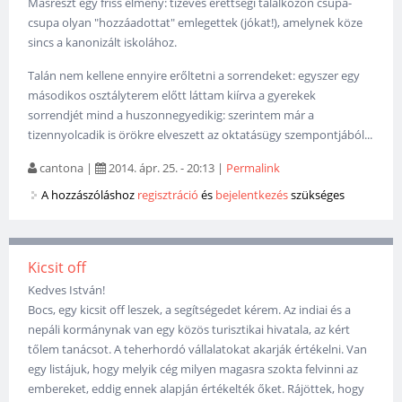
Másrészt egy friss élmény: tízéves érettségi találkozón csupa-
csupa olyan "hozzáadottat" emlegettek (jókat!), amelynek köze
sincs a kanonizált iskolához.
Talán nem kellene ennyire erőltetni a sorrendeket: egyszer egy
másodikos osztályterem előtt láttam kiírva a gyerekek
sorrendjét mind a huszonnegyedikig: szerintem már a
tizennyolcadik is örökre elveszett az oktatásügy szempontjából...
cantona
|
2014. ápr. 25. - 20:13
|
Permalink
A hozzászóláshoz
regisztráció
és
bejelentkezés
szükséges
Kicsit off
Kedves István!
Bocs, egy kicsit off leszek, a segítségedet kérem. Az indiai és a
nepáli kormánynak van egy közös turisztikai hivatala, az kért
tőlem tanácsot. A teherhordó vállalatokat akarják értékelni. Van
egy listájuk, hogy melyik cég milyen magasra szokta felvinni az
embereket, eddig ennek alapján értékelték őket. Rájöttek, hogy