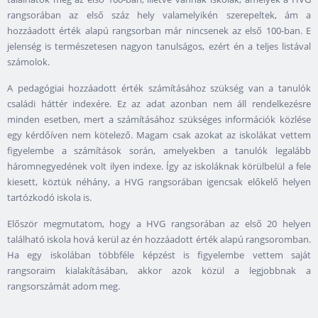
rangsorában az első száz hely valamelyikén szerepeltek, ám a
hozzáadott érték alapú rangsorban már nincsenek az első 100-ban. E
jelenség is természetesen nagyon tanulságos, ezért én a teljes listával
számolok.
A pedagógiai hozzáadott érték számításához szükség van a tanulók
családi háttér indexére. Ez az adat azonban nem áll rendelkezésre
minden esetben, mert a számításához szükséges információk közlése
egy kérdőíven nem kötelező. Magam csak azokat az iskolákat vettem
figyelembe a számítások során, amelyekben a tanulók legalább
háromnegyedének volt ilyen indexe. Így az iskoláknak körülbelül a fele
kiesett, köztük néhány, a HVG rangsorában igencsak előkelő helyen
tartózkodó iskola is.
Először megmutatom, hogy a HVG rangsorában az első 20 helyen
található iskola hová kerül az én hozzáadott érték alapú rangsoromban.
Ha egy iskolában többféle képzést is figyelembe vettem saját
rangsoraim kialakításában, akkor azok közül a legjobbnak a
rangsorszámát adom meg.