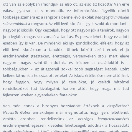
ott van az élbolyban (mondjuk az első öt, az első tíz között)? Van erre
válasz, gyakran ki is mondatik. Az információkra figyelők döntő
többsége számára ez a rangsor a benne lévő iskolák
pedagógiai munkája
színvonalának
a rangsora. Az elől lévő iskolák – így is szoktuk mondani –
nagyon jó iskolák. Úgy képzeljük, hogy ott nagyon jók a tanárok, nagyon
jó a légkör, magas színvonalú a tanítás. És persze lehet, hogy ez adott
esetben így is van. De mindenki, aki így gondolkodik, elfelejti, hogy az
elöl lévő iskolákban a tanulók többek között azért érnek el jó
eredményeket (teszteken, érettségin, versenyeken stb.), mert eleve
nagyon magas szintről indultak, és közben a családoktól is –
többségükben – az átlagosnál sokkal több segítséget kaptak. Ezért
kellene látnunk a hozzáadott értéket. Az iskola értékelése nem attól kell,
hogy függjön, hogy milyen jó tanulókat, jó családi háttérrel
rendelkezőket tud kiválogatni, hanem attól, hogy maga mit tud
fejleszteni ezeken a gyerekeken, fiatalokon.
Van mód ennek a bizonyos hozzáadott értéknek a vizsgálatára?
Neuwirth Gábor
annakidején már megmutatta, hogy igen, feltétlenül.
Amióta azonban rendelkezünk az
országos kompetenciamérés
eredményeivel, egészen kivételes lehetőségek adódnak a hozzáadott
érték számítására. A HVG különszám összeállítói ezt nem tették meg.