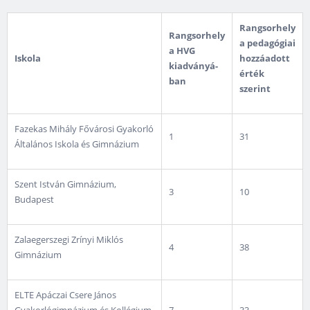
Rangsorhely
Rangsorhely
a pedagógiai
a HVG
Iskola
hozzáadott
kiadványá­
érték
ban
szerint
Fazekas Mihály Fővárosi Gyakorló
1
31
Általános Iskola és Gimnázium
Szent István Gimnázium,
3
10
Budapest
Zalaegerszegi Zrínyi Miklós
4
38
Gimnázium
ELTE Apáczai Csere János