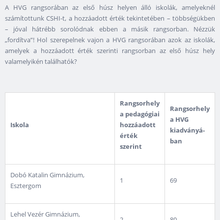
A HVG rangsorában az első húsz helyen álló iskolák, amelyeknél
számítottunk CSHI-t, a hozzáadott érték tekintetében – többségükben
– jóval hátrébb sorolódnak ebben a másik rangsorban. Nézzük
„fordítva”! Hol szerepelnek vajon a HVG rangsorában azok az iskolák,
amelyek a hozzáadott érték szerinti rangsorban az első húsz hely
valamelyikén találhatók?
Rangsorhely
Rangsorhely
a pedagógiai
a HVG
Iskola
hozzáadott
kiadványá­
érték
ban
szerint
Dobó Katalin Gimnázium,
1
69
Esztergom
Lehel Vezér Gimnázium,
2
80