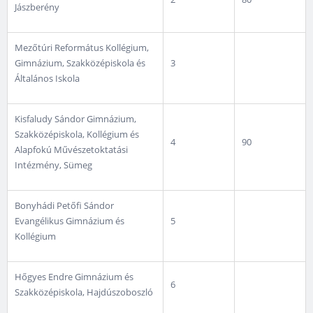
Jászberény
Mezőtúri Református Kollégium,
Gimnázium, Szakközépiskola és
3
Általános Iskola
Kisfaludy Sándor Gimnázium,
Szakközépiskola, Kollégium és
4
90
Alapfokú Művészetoktatási
Intézmény, Sümeg
Bonyhádi Petőfi Sándor
Evangélikus Gimnázium és
5
Kollégium
Hőgyes Endre Gimnázium és
6
Szakközépiskola, Hajdúszoboszló