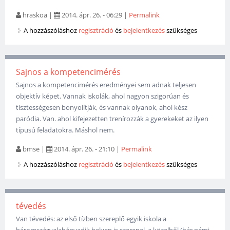
hraskoa
|
2014. ápr. 26. - 06:29
|
Permalink
A hozzászóláshoz
regisztráció
és
bejelentkezés
szükséges
Sajnos a kompetencimérés
Sajnos a kompetencimérés eredményei sem adnak teljesen
objektív képet. Vannak iskolák, ahol nagyon szigorúan és
tisztességesen bonyolítják, és vannak olyanok, ahol kész
paródia. Van. ahol kifejezetten trenírozzák a gyerekeket az ilyen
típusú feladatokra. Máshol nem.
bmse
|
2014. ápr. 26. - 21:10
|
Permalink
A hozzászóláshoz
regisztráció
és
bejelentkezés
szükséges
tévedés
Van tévedés: az első tízben szereplő egyik iskola a