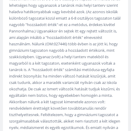
lehetséges hogy ugyanazok a tanárok más helyi tanterv szerint
haladva hatékonyabbak vagy kevésbé azok. (Az azonos iskolák
különböző tagozatai közül emiatt a 6-8 osztályos tagozaton talál
nagyobb "hozzáadott érték"-et ez a metódus, érdekes kivétel
Pannonhalma.) Ugyanakkor én sejtek itt egy rejtett változót is,
ami alapján inkább a "hozzáadódott érték" elnevezést
használnám. Nálunk (OM:027446) több évben is az jött ki, hogy
gimnáziumi tagozaton nagyobb a hozzáadott értékünk, mint
szakközépben. Ugyanaz (volt) a helyi tanterv matekból és
magyarból is a két tagozaton, esetenként ugyanazok voltak a
tanárok is. A "hozzáadott érték" számítási metódusa egyfajta
indirekt bizonyítás: ha minden változó hatását kiszűrjük, amit
csak tudunk, akkor a maradék varianciát nyilván csak az iskola
okozhatja. De csak az ismert változók hatását tudjuk kiszűrni, és
egyáltalán nem biztos, hogy egyebekben homogén a minta.
Akkoriban nálunk a két tagozat kimenetele azonos volt:
rendvédelem érettségit követően továbbtanulás rendőr
tiszthelyettesnek. Feltételezem, hogy a gimnáziumi tagozatot a
szorgalmasabbak választották, akiket nem riasztott a két idegen
nyelv, médiaismeret és egyéb egzotikumok. És emiatt nyilván a