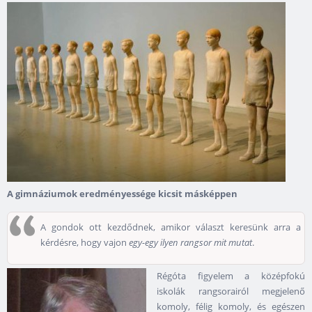
A gimnáziumok eredményessége kicsit másképpen
A gondok ott kezdődnek, amikor választ keresünk arra a
kérdésre, hogy vajon
egy-egy ilyen rangsor mit mutat
.
Régóta figyelem a középfokú
iskolák rangsorairól megjelenő
komoly, félig komoly, és egészen