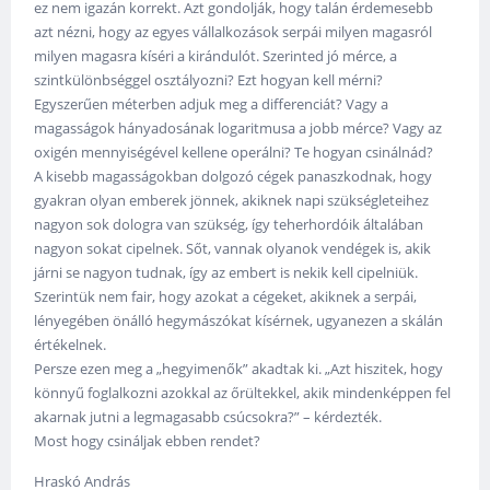
ez nem igazán korrekt. Azt gondolják, hogy talán érdemesebb
azt nézni, hogy az egyes vállalkozások serpái milyen magasról
milyen magasra kíséri a kirándulót. Szerinted jó mérce, a
szintkülönbséggel osztályozni? Ezt hogyan kell mérni?
Egyszerűen méterben adjuk meg a differenciát? Vagy a
magasságok hányadosának logaritmusa a jobb mérce? Vagy az
oxigén mennyiségével kellene operálni? Te hogyan csinálnád?
A kisebb magasságokban dolgozó cégek panaszkodnak, hogy
gyakran olyan emberek jönnek, akiknek napi szükségleteihez
nagyon sok dologra van szükség, így teherhordóik általában
nagyon sokat cipelnek. Sőt, vannak olyanok vendégek is, akik
járni se nagyon tudnak, így az embert is nekik kell cipelniük.
Szerintük nem fair, hogy azokat a cégeket, akiknek a serpái,
lényegében önálló hegymászókat kísérnek, ugyanezen a skálán
értékelnek.
Persze ezen meg a „hegyimenők” akadtak ki. „Azt hiszitek, hogy
könnyű foglalkozni azokkal az őrültekkel, akik mindenképpen fel
akarnak jutni a legmagasabb csúcsokra?” – kérdezték.
Most hogy csináljak ebben rendet?
Hraskó András