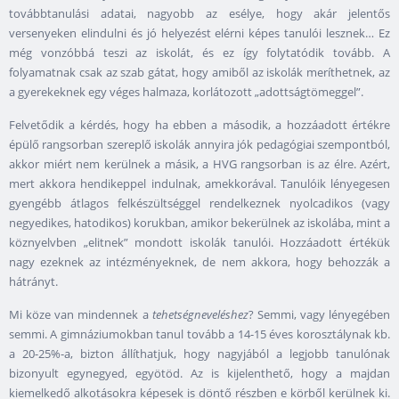
továbbtanulási adatai, nagyobb az esélye, hogy akár jelentős
versenyeken elindulni és jó helyezést elérni képes tanulói lesznek… Ez
még vonzóbbá teszi az iskolát, és ez így folytatódik tovább. A
folyamatnak csak az szab gátat, hogy amiből az iskolák meríthetnek, az
a gyerekeknek egy véges halmaza, korlátozott „adottságtömeggel”.
Felvetődik a kérdés, hogy ha ebben a második, a hozzáadott értékre
épülő rangsorban szereplő iskolák annyira jók pedagógiai szempontból,
akkor miért nem kerülnek a másik, a HVG rangsorban is az élre. Azért,
mert akkora hendikeppel indulnak, amekkorával. Tanulóik lényegesen
gyengébb átlagos felkészültséggel rendelkeznek nyolcadikos (vagy
negyedikes, hatodikos) korukban, amikor bekerülnek az iskolába, mint a
köznyelvben „elitnek” mondott iskolák tanulói. Hozzáadott értékük
nagy ezeknek az intézményeknek, de nem akkora, hogy behozzák a
hátrányt.
Mi köze van mindennek a
tehetségneveléshez
? Semmi, vagy lényegében
semmi. A gimnáziumokban tanul tovább a 14-15 éves korosztálynak kb.
a 20-25%-a, bizton állíthatjuk, hogy nagyjából a legjobb tanulónak
bizonyult egynegyed, egyötöd. Az is kijelenthető, hogy a majdan
kiemelkedő alkotásokra képesek is döntő részben e körből kerülnek ki.