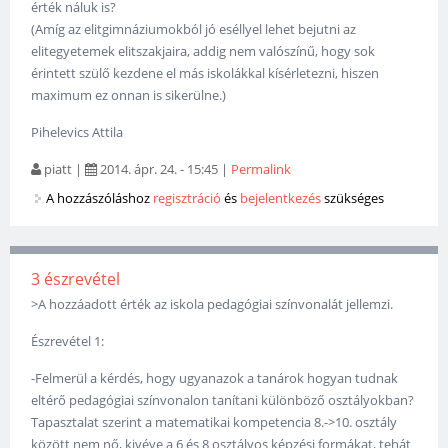
érték náluk is?
(Amíg az elitgimnáziumokból jó eséllyel lehet bejutni az
elitegyetemek elitszakjaira, addig nem valószínű, hogy sok
érintett szülő kezdene el más iskolákkal kísérletezni, hiszen
maximum ez onnan is sikerülne.)
Pihelevics Attila
piatt
|
2014. ápr. 24. - 15:45
|
Permalink
A hozzászóláshoz
regisztráció
és
bejelentkezés
szükséges
3 észrevétel
>A hozzáadott érték az iskola pedagógiai színvonalát jellemzi.
Észrevétel 1:
-Felmerül a kérdés, hogy ugyanazok a tanárok hogyan tudnak
eltérő pedagógiai színvonalon tanítani különböző osztályokban?
Tapasztalat szerint a matematikai kompetencia 8.->10. osztály
között nem nő, kivéve a 6 és 8 osztályos képzési formákat, tehát