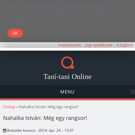
Kedves Olvasó! Weboldalunk böngészésével Ön elfogadja, hogy a
felhasználói élmény javítása céljából cookie-kat használunk.
Köszönjük!
Impresszum
Jogi nyilatkozat
A logóról
Taní-tani Online
MENU
Jelenlegi hely
Címlap
» Nahalka István: Még egy rangsor!
Nahalka István: Még egy rangsor!
Beküldte
knauszi
- 2014. ápr. 24. - 13:31