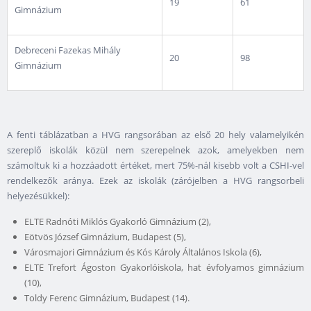
19
61
Gimnázium
Debreceni Fazekas Mihály
20
98
Gimnázium
A fenti táblázatban a HVG rangsorában az első 20 hely valamelyikén
szereplő iskolák közül nem szerepelnek azok, amelyekben nem
számoltuk ki a hozzáadott értéket, mert 75%-nál kisebb volt a CSHI-vel
rendelkezők aránya. Ezek az iskolák (zárójelben a HVG rangsorbeli
helyezésükkel):
ELTE Radnóti Miklós Gyakorló Gimnázium (2),
Eötvös József Gimnázium, Budapest (5),
Városmajori Gimnázium és Kós Károly Általános Iskola (6),
ELTE Trefort Ágoston Gyakorlóiskola, hat évfolyamos gimnázium
(10),
Toldy Ferenc Gimnázium, Budapest (14).