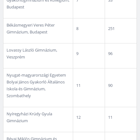
Gyakorlógimnázium és Kollégium,
7
33
Budapest
Békásmegyeri Veres Péter
8
251
Gimnázium, Budapest
Lovassy László Gimnázium,
9
96
Veszprém
Nyugat-magyarországi Egyetem
Bolyai János Gyakorló Általános
11
90
Iskola és Gimnázium,
Szombathely
Nyíregyházi Krúdy Gyula
12
11
Gimnázium
Révai Miklós Gimnázium és