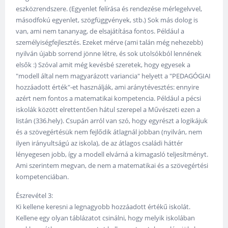
eszközrendszere. (Egyenlet felírása és rendezése mérlegelvvel,
másodfokú egyenlet, szögfüggvények, stb.) Sok más dolog is
van, ami nem tananyag, de elsajátítása fontos. Például a
személyiségfejlesztés. Ezeket mérve (ami talán még nehezebb)
nyilván újabb sorrend jönne létre, és sok utolsókból lennének
elsők :) Szóval amit még kevésbé szeretek, hogy egyesek a
"modell által nem magyarázott variancia" helyett a "PEDAGÓGIAI
hozzáadott érték"-et használják, ami aránytévesztés: ennyire
azért nem fontos a matematikai kompetencia. Például a pécsi
iskolák között elrettentően hátul szerepel a Művészeti ezen a
listán (336.hely). Csupán arról van szó, hogy egyrészt a logikájuk
és a szövegértésük nem fejlődik átlagnál jobban (nyilván, nem
ilyen irányultságú az iskola), de az átlagos családi háttér
lényegesen jobb, így a modell elvárná a kimagasló teljesítményt.
Ami szerintem megvan, de nem a matematikai és a szövegértési
kompetenciában.
Észrevétel 3:
Ki kellene keresni a legnagyobb hozzáadott értékű iskolát.
Kellene egy olyan táblázatot csinálni, hogy melyik iskolában