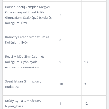
Borsod-Abaúj-Zemplén Megyei
Önkormányzat József Attila
7
Gimnázium, Szakképző Iskola és
Kollégium, Ózd
Kazinczy Ferenc Gimnázium és
8
Kollégium, Győr
Révai Miklós Gimnázium és
Kollégium, Győr, nyolc
9
13
évfolyamos gimnázium
Szent István Gimnázium,
10
3
Budapest
Krúdy Gyula Gimnázium,
11
12
Nyíregyháza