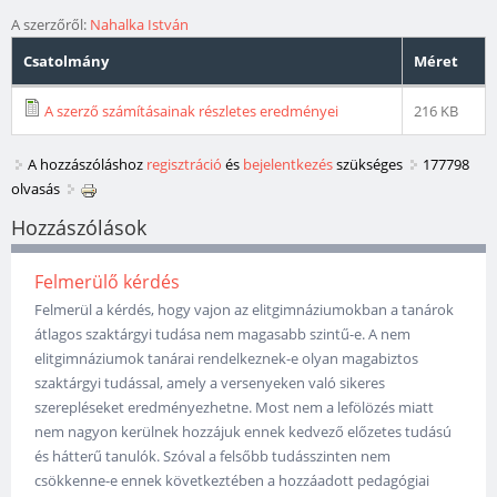
A szerzőről:
Nahalka István
Csatolmány
Méret
A szerző számításainak részletes eredményei
216 KB
A hozzászóláshoz
regisztráció
és
bejelentkezés
szükséges
177798
olvasás
Hozzászólások
Felmerülő kérdés
Felmerül a kérdés, hogy vajon az elitgimnáziumokban a tanárok
átlagos szaktárgyi tudása nem magasabb szintű-e. A nem
elitgimnáziumok tanárai rendelkeznek-e olyan magabiztos
szaktárgyi tudással, amely a versenyeken való sikeres
szerepléseket eredményezhetne. Most nem a lefölözés miatt
nem nagyon kerülnek hozzájuk ennek kedvező előzetes tudású
és hátterű tanulók. Szóval a felsőbb tudásszinten nem
csökkenne-e ennek következtében a hozzáadott pedagógiai