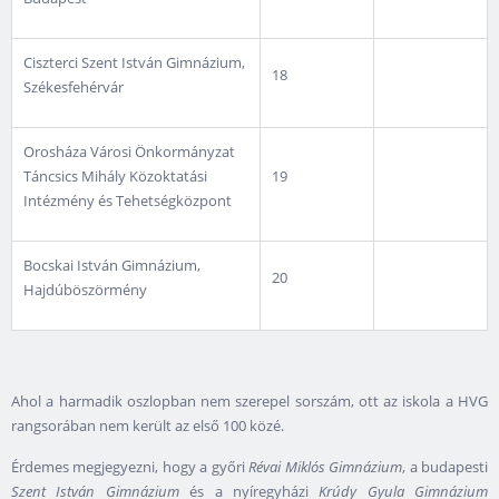
Ciszterci Szent István Gimnázium,
18
Székesfehérvár
Orosháza Városi Önkormányzat
Táncsics Mihály Közoktatási
19
Intézmény és Tehetségközpont
Bocskai István Gimnázium,
20
Hajdúböszörmény
Ahol a harmadik oszlopban nem szerepel sorszám, ott az iskola a HVG
rangsorában nem került az első 100 közé.
Érdemes megjegyezni, hogy a győri
Révai Miklós Gimnázium
, a budapesti
Szent István Gimnázium
és a nyíregyházi
Krúdy Gyula Gimnázium