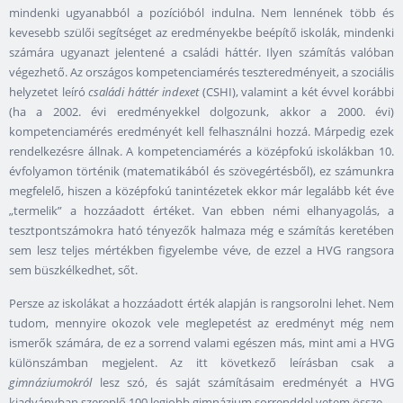
mindenki ugyanabból a pozícióból indulna. Nem lennének több és
kevesebb szülői segítséget az eredményekbe beépítő iskolák, mindenki
számára ugyanazt jelentené a családi háttér. Ilyen számítás valóban
végezhető. Az országos kompetenciamérés teszteredményeit, a szociális
helyzetet leíró
családi háttér indexet
(CSHI), valamint a két évvel korábbi
(ha a 2002. évi eredményekkel dolgozunk, akkor a 2000. évi)
kompetenciamérés eredményét kell felhasználni hozzá. Márpedig ezek
rendelkezésre állnak. A kompetenciamérés a középfokú iskolákban 10.
évfolyamon történik (matematikából és szövegértésből), ez számunkra
megfelelő, hiszen a középfokú tanintézetek ekkor már legalább két éve
„termelik” a hozzáadott értéket. Van ebben némi elhanyagolás, a
tesztpontszámokra ható tényezők halmaza még e számítás keretében
sem lesz teljes mértékben figyelembe véve, de ezzel a HVG rangsora
sem büszkélkedhet, sőt.
Persze az iskolákat a hozzáadott érték alapján is rangsorolni lehet. Nem
tudom, mennyire okozok vele meglepetést az eredményt még nem
ismerők számára, de ez a sorrend valami egészen más, mint ami a HVG
különszámban megjelent. Az itt következő leírásban csak a
gimnáziumokról
lesz szó, és saját számításaim eredményét a HVG
kiadványban szereplő 100 legjobb gimnázium sorrenddel vetem össze.