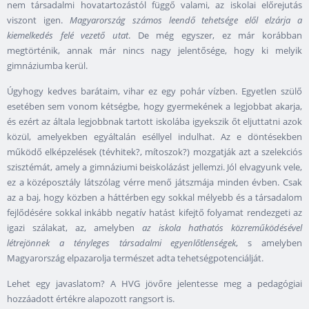
nem társadalmi hovatartozástól függő valami, az iskolai előrejutás
viszont igen.
Magyarország számos leendő tehetsége elől elzárja a
kiemelkedés felé vezető utat
. De még egyszer, ez már korábban
megtörténik, annak már nincs nagy jelentősége, hogy ki melyik
gimnáziumba kerül.
Úgyhogy kedves barátaim, vihar ez egy pohár vízben. Egyetlen szülő
esetében sem vonom kétségbe, hogy gyermekének a legjobbat akarja,
és ezért az általa legjobbnak tartott iskolába igyekszik őt eljuttatni azok
közül, amelyekben egyáltalán eséllyel indulhat. Az e döntésekben
működő elképzelések (tévhitek?, mítoszok?) mozgatják azt a szelekciós
szisztémát, amely a gimnáziumi beiskolázást jellemzi. Jól elvagyunk vele,
ez a középosztály látszólag vérre menő játszmája minden évben. Csak
az a baj, hogy közben a háttérben egy sokkal mélyebb és a társadalom
fejlődésére sokkal inkább negatív hatást kifejtő folyamat rendezgeti az
igazi szálakat, az, amelyben
az iskola hathatós közreműködésével
létrejönnek a tényleges társadalmi egyenlőtlenségek
, s amelyben
Magyarország elpazarolja természet adta tehetségpotenciálját.
Lehet egy javaslatom? A HVG jövőre jelentesse meg a pedagógiai
hozzáadott értékre alapozott rangsort is.