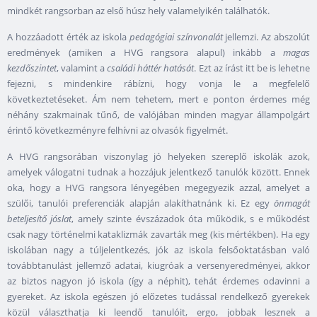
mindkét rangsorban az első húsz hely valamelyikén találhatók.
A hozzáadott érték az iskola
pedagógiai színvonalát
jellemzi. Az abszolút
eredmények (amiken a HVG rangsora alapul) inkább a
magas
kezdőszintet
, valamint a
családi háttér hatását
. Ezt az írást itt be is lehetne
fejezni, s mindenkire rábízni, hogy vonja le a megfelelő
következtetéseket. Ám nem tehetem, mert e ponton érdemes még
néhány szakmainak tűnő, de valójában minden magyar állampolgárt
érintő következményre felhívni az olvasók figyelmét.
A HVG rangsorában viszonylag jó helyeken szereplő iskolák azok,
amelyek válogatni tudnak a hozzájuk jelentkező tanulók között. Ennek
oka, hogy a HVG rangsora lényegében megegyezik azzal, amelyet a
szülői, tanulói preferenciák alapján alakíthatnánk ki. Ez egy
önmagát
beteljesítő jóslat
, amely szinte évszázadok óta működik, s e működést
csak nagy történelmi kataklizmák zavarták meg (kis mértékben). Ha egy
iskolában nagy a túljelentkezés, jók az iskola felsőoktatásban való
továbbtanulást jellemző adatai, kiugróak a versenyeredményei, akkor
az biztos nagyon jó iskola (így a néphit), tehát érdemes odavinni a
gyereket. Az iskola egészen jó előzetes tudással rendelkező gyerekek
közül választhatja ki leendő tanulóit, ergo, jobbak lesznek a