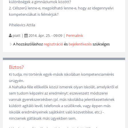
különbségek a gimnáziumok között?
2. Célszerű lenne-e, megoldható lenne-e, hogy az idegennyelvi
kompetenciákat is felmérjük?
Pihelevics Attila
piatt
|
2014. ápr. 25. - 09:09
|
Permalink
A hozzászóláshoz
regisztráció
és
bejelentkezés
szükséges
Biztos?
Ki tudja, mi történik egyik-másik iskolában kompetenciamérés
ürügyén.
A Nahalka-féle előkelők közül ismerek olyan iskolát, amelyikről el
sem tudom képzelni az eredményt: eszeveszett módszerei
vannak gyerekszerzésben (pl. más iskolákba jelentkezetteknek
küldött agitáló levél, telefonok a szülőknek, vagy éppen más
iskolák eredményeinek sajátként való közvetítése, etc.) -
nincsenek gátlásaik más ügyekben sem.