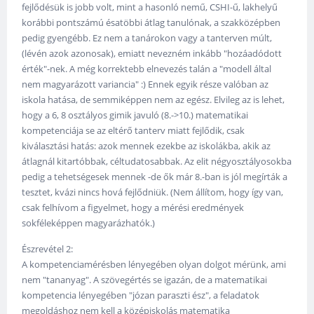
fejlődésük is jobb volt, mint a hasonló nemű, CSHI-ű, lakhelyű
korábbi pontszámú ésatöbbi átlag tanulónak, a szakközépben
pedig gyengébb. Ez nem a tanárokon vagy a tanterven múlt,
(lévén azok azonosak), emiatt nevezném inkább "hozáadódott
érték"-nek. A még korrektebb elnevezés talán a "modell által
nem magyarázott variancia" :) Ennek egyik része valóban az
iskola hatása, de semmiképpen nem az egész. Elvileg az is lehet,
hogy a 6, 8 osztályos gimik javuló (8.->10.) matematikai
kompetenciája se az eltérő tanterv miatt fejlődik, csak
kiválasztási hatás: azok mennek ezekbe az iskolákba, akik az
átlagnál kitartóbbak, céltudatosabbak. Az elit négyosztályosokba
pedig a tehetségesek mennek -de ők már 8.-ban is jól megírták a
tesztet, kvázi nincs hová fejlődniük. (Nem állítom, hogy így van,
csak felhívom a figyelmet, hogy a mérési eredmények
sokféleképpen magyarázhatók.)
Észrevétel 2:
A kompetenciamérésben lényegében olyan dolgot mérünk, ami
nem "tananyag". A szövegértés se igazán, de a matematikai
kompetencia lényegében "józan paraszti ész", a feladatok
megoldáshoz nem kell a középiskolás matematika