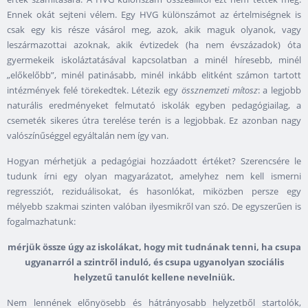
Ennek okát sejteni vélem. Egy HVG különszámot az értelmiségnek is
csak egy kis része vásárol meg, azok, akik maguk olyanok, vagy
leszármazottai azoknak, akik évtizedek (ha nem évszázadok) óta
gyermekeik iskoláztatásával kapcsolatban a minél híresebb, minél
„előkelőbb”, minél patinásabb, minél inkább elitként számon tartott
intézmények felé törekedtek. Létezik egy
össznemzeti mítosz
: a legjobb
naturális eredményeket felmutató iskolák egyben pedagógiailag, a
csemeték sikeres útra terelése terén is a legjobbak. Ez azonban nagy
valószínűséggel egyáltalán nem így van.
Hogyan mérhetjük a pedagógiai hozzáadott értéket? Szerencsére le
tudunk írni egy olyan magyarázatot, amelyhez nem kell ismerni
regressziót, reziduálisokat, és hasonlókat, miközben persze egy
mélyebb szakmai szinten valóban ilyesmikről van szó. De egyszerűen is
fogalmazhatunk:
mérjük össze úgy az iskolákat, hogy mit tudnának tenni, ha csupa
ugyanarról a szintről induló, és csupa ugyanolyan szociális
helyzetű tanulót kellene nevelniük.
Nem lennének előnyösebb és hátrányosabb helyzetből startolók,